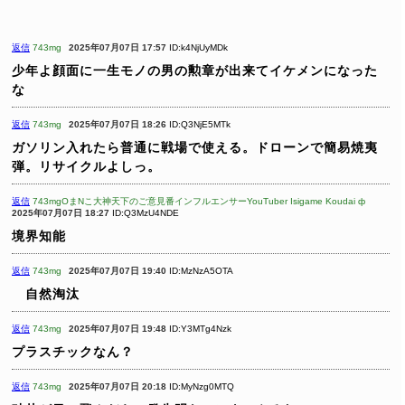
返信
743mg
2025年07月07日 17:57
ID:k4NjUyMDk
少年よ顔面に一生モノの男の勲章が出来てイケメンになった
な
返信
743mg
2025年07月07日 18:26
ID:Q3NjE5MTk
ガソリン入れたら普通に戦場で使える。ドローンで簡易焼夷
弾。リサイクルよしっ。
返信
743mgOまNこ大神天下のご意見番インフルエンサーYouTuber Isigame Koudai ф
2025年07月07日 18:27
ID:Q3MzU4NDE
境界知能
返信
743mg
2025年07月07日 19:40
ID:MzNzA5OTA
自然淘汰
返信
743mg
2025年07月07日 19:48
ID:Y3MTg4Nzk
プラスチックなん？
返信
743mg
2025年07月07日 20:18
ID:MyNzg0MTQ