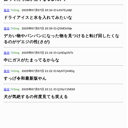
返信
743mg
2025年07月07日 20:34
ID:k4NTEyMjE
ドライアイスと水を入れてみたいな
返信
743mg
2025年07月07日 20:39
ID:Q5MDI4Njk
デカい物やパンパンになった物を見つけると転げ回したくな
るのがゲエジの性(さが)
返信
743mg
2025年07月07日 21:16
ID:UyNDg0NTk
中にガスがたまってるからな
返信
743mg
2025年07月07日 21:22
ID:MyNTQ4MDg
すっげ令和最新版やん
返信
743mg
2025年07月07日 22:11
ID:Q2NzY2MDM
犬が気絶するの何度見ても笑える