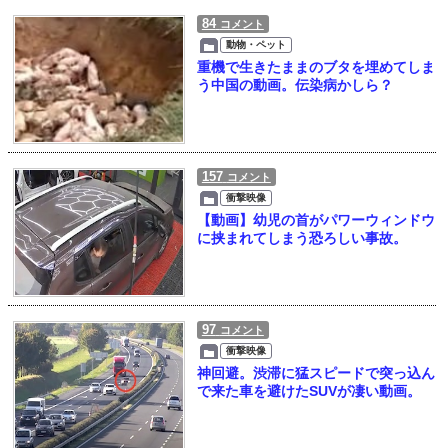
84
コメント
動物・ペット
重機で生きたままのブタを埋めてしま
う中国の動画。伝染病かしら？
157
コメント
衝撃映像
【動画】幼児の首がパワーウィンドウ
に挟まれてしまう恐ろしい事故。
97
コメント
衝撃映像
神回避。渋滞に猛スピードで突っ込ん
で来た車を避けたSUVが凄い動画。