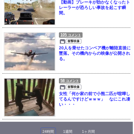
【動画】ブレーキが効かなくなったト
レーラーが恐ろしい事故を起こす瞬
間。
105
コメント
衝撃映像
20人を乗せたコンベア機が離陸直後に
墜落。その機内からの映像が公開され
る。
58
コメント
衝撃映像
女性「何か家の前で小熊二匹が喧嘩し
てるんですけどｗｗｗ」 なにこれ凄
い・・・
24時間
1週間
1ヶ月間