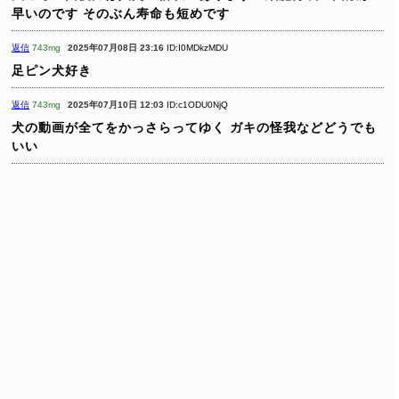
早いのです
そのぶん寿命も短めです
返信
743mg
2025年07月08日 23:16
ID:I0MDkzMDU
足ピン犬好き
返信
743mg
2025年07月10日 12:03
ID:c1ODU0NjQ
犬の動画が全てをかっさらってゆく
ガキの怪我などどうでも
いい