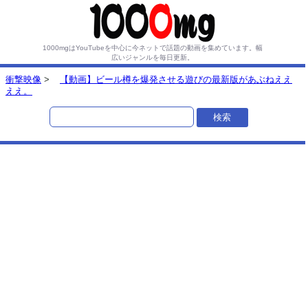
1000mgはYouTubeを中心に今ネットで話題の動画を集めています。
幅
広いジャンルを毎日更新。
衝撃映像
>
【動画】ビール樽を爆発させる遊びの最新版があぶねええ
ええ。