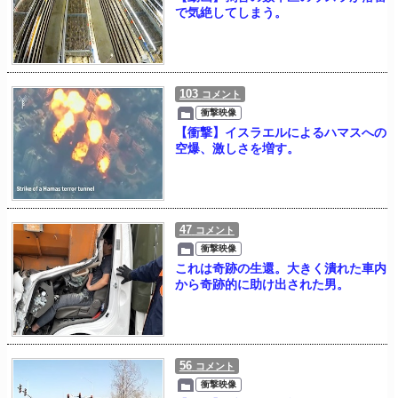
で気絶してしまう。
103
コメント
衝撃映像
【衝撃】イスラエルによるハマスへの
空爆、激しさを増す。
47
コメント
衝撃映像
これは奇跡の生還。大きく潰れた車内
から奇跡的に助け出された男。
56
コメント
衝撃映像