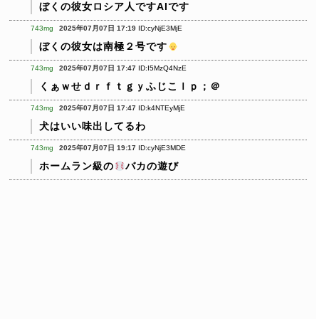
ぼくの彼女ロシア人ですAIです
743mg
2025年07月07日 17:19
ID:cyNjE3MjE
ぼくの彼女は南極２号です
743mg
2025年07月07日 17:47
ID:I5MzQ4NzE
くぁｗせｄｒｆｔｇｙふじこｌｐ；＠
743mg
2025年07月07日 17:47
ID:k4NTEyMjE
犬はいい味出してるわ
743mg
2025年07月07日 19:17
ID:cyNjE3MDE
ホームラン級の
バカの遊び