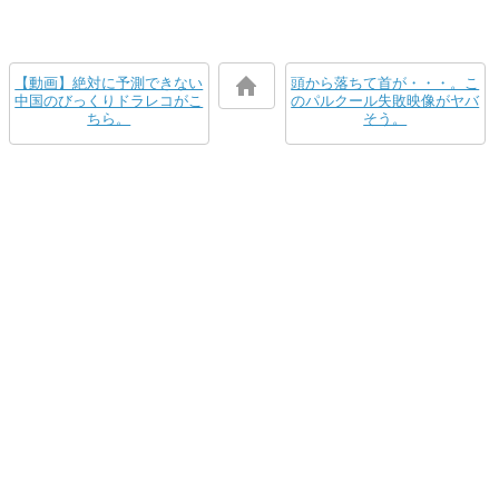
【動画】絶対に予測できない
頭から落ちて首が・・・。こ
中国のびっくりドラレコがこ
のパルクール失敗映像がヤバ
ちら。
そう。