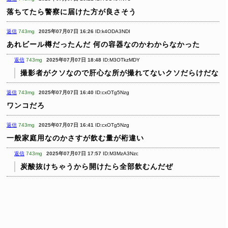
落ちてたら警察に届けた方が良さそう
返信
743mg
2025年07月07日 16:26
ID:k4ODA3NDI
あれビール樽だったんだ
何の容器なのかわからなかった
返信
743mg
2025年07月07日 18:48
ID:M3OTkzMDY
撮影者がクソなので肝心な所が撮れてないクソだらけだな
返信
743mg
2025年07月07日 16:40
ID:cxOTg5Nzg
ワンコだろ
返信
743mg
2025年07月07日 16:41
ID:cxOTg5Nzg
一般家庭用なのかさすが飲む量が桁違い
返信
743mg
2025年07月07日 17:57
ID:M3MzA3Nzc
炭酸抜けちゃうから開けたら全部飲むんだぜ