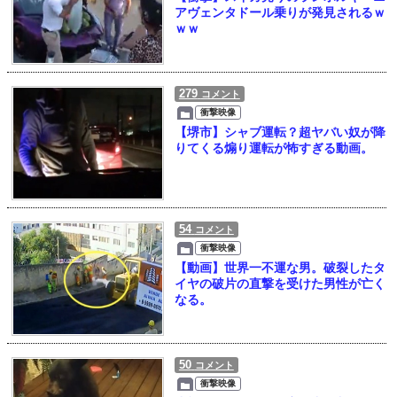
アヴェンタドール乗りが発見されるｗ
ｗｗ
279
コメント
衝撃映像
【堺市】シャブ運転？超ヤバい奴が降
りてくる煽り運転が怖すぎる動画。
54
コメント
衝撃映像
【動画】世界一不運な男。破裂したタ
イヤの破片の直撃を受けた男性が亡く
なる。
50
コメント
衝撃映像