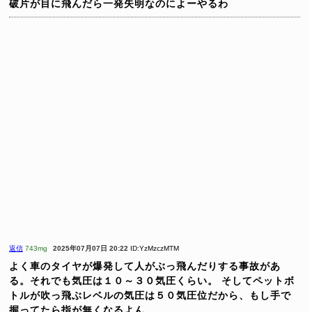
破片が目に飛んだら一発失明なのによーやるわ
返信
743mg
2025年07月07日 20:22
ID:YzMzczMTM
よく車のタイヤが爆発して人がぶっ飛んだりする事故があ
る。それでも気圧は１０～３０気圧くらい。
そしてペットボ
トルが吹っ飛ぶレベルの気圧は５０気圧位だから、もし手で
握ってたら指が無くなるよん。。