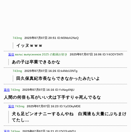
743mg
2025年07月07日 20:51
ID:M3MzA2NzQ
イッヌｗｗｗ
返信
вальс выпускников 2025 の動画が好き
2025年07月07日 16:06
ID:Y4ODY5NTI
あの子は卒業できるかな
743mg
2025年07月07日 16:26
ID:k4MzU3NTg
田久保真紀市長ならできなかったみたいよ
返信
743mg
2025年07月07日 16:16
ID:YxNzg4NjU
人間の何倍も耳がいい犬は下手すりゃ死んでるな
返信
743mg
2025年07月07日 16:23
ID:YyODkyMDE
犬も足ピンオナニーするんやね 白濁液も大量にぶちまけ
てたし…
返信
743mg
2025年07月07日 16:21
ID:Y5OTc4NTU