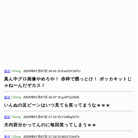
返信
743mg
2025年07月07日 16:41
ID:EwODYzNTU
真ん中グロ画像やめろや！
赤枠で囲っとけ！
ポッカキットじ
ゃねーんだぞカス！
返信
743mg
2025年07月07日 16:47
ID:gzNTQzNDE
いんぬの足ピーンはいつ見ても笑ってまうなｗｗｗ
返信
743mg
2025年07月07日 17:13
ID:Y2MDg5OTc
犬内容分かってんのに毎回笑ってしまうｗｗ
返信
743mg
2025年07月07日 17:14
ID:M3OTUyNTk