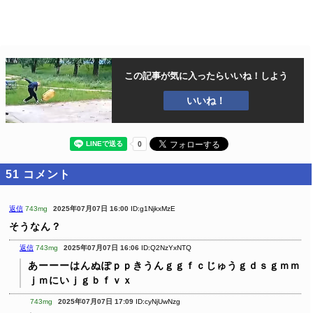
この記事が気に入ったら
いいね！しよう
いいね！
51
コメント
返信
743mg
2025年07月07日 16:00
ID:g1NjkxMzE
そうなん？
返信
743mg
2025年07月07日 16:06
ID:Q2NzYxNTQ
あーーーはんぬぽｐｐきうんｇｇｆｃじゅうｇｄｓｇｍｍ
ｊｍにいｊｇｂｆｖｘ
743mg
2025年07月07日 17:09
ID:cyNjUwNzg