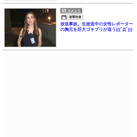
69
コメント
衝撃映像
放送事故。生放送中の女性レポーター
の胸元を巨大ゴキブリが這う(((ﾟДﾟ)))