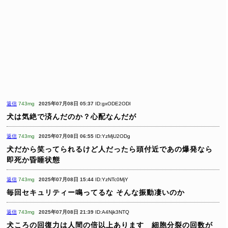
返信
743mg
2025年07月08日 05:37
ID:gxODE2ODI
犬は気絶で済んだのか？心配なんだが
返信
743mg
2025年07月08日 06:55
ID:YzMjU2ODg
犬だから笑ってられるけど人だったら頭付近であの爆発なら
即死か昏睡状態
返信
743mg
2025年07月08日 15:44
ID:YzNTc0MjY
毎回セキュリティー鳴ってるな
そんな振動凄いのか
返信
743mg
2025年07月08日 21:39
ID:A4Njk3NTQ
犬ころの回復力は人間の倍以上あります 細胞分裂の回数が