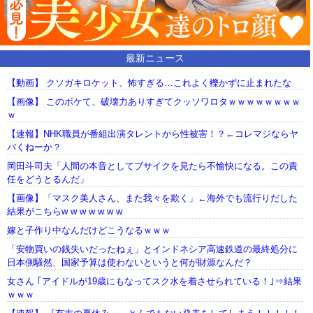
最新ニュース
【動画】 クソガキロケット、怖すぎる…これよく轢かずに止まれたな
【画像】 このボケて、破壊力ありすぎてクッソワロタｗｗｗｗｗｗｗｗ
ｗ
【速報】NHK職員が番組出演タレントから性被害！？←コレマジならヤ
バくねーか？
岡田斗司夫「人間の本音としてブサイクを見たら不愉快になる。この責
任をどうとるんだ」
【画像】「マスク美人さん、また我々を欺く」←海外でも流行りだした
結果がこちらw w w w w w w
嫁と子作り中なんだけどこうなるｗｗｗ
「安物買いの銭失いだったねぇ」とインドネシア高速鉄道の最終処分に
日本側騒然、国家予算は使わないというと何が財源なんだ？
女さん ｢アイドルが19歳にもなってスク水を着させられている！｣⇒結果
ｗｗｗ