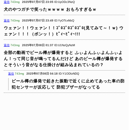
返信
743mg
2025年07月07日 23:05
ID:UyODc3NzQ
犬のやつガチで笑ったｗｗｗｗ
おもろすぎるｗ
返信
743mg
2025年07月07日 23:49
ID:YyOTcxMzQ
ウェァン！！ウェァン！！ｺﾞﾛｺﾞﾛｺﾞﾛｺﾞﾛ(見てみて～！ｗ)
ウ
ェァン！！！（ボンッ！）ﾋﾟｨ~ﾋﾟｨ~!!!
返信
743mg
2025年07月08日 01:37
ID:U1NzQyNzM
全部の動画でビール樽が爆発すると
ふぃよんふぃよんふぃよ
ん！って同じ音が鳴ってるんだけど
あのビール樽が爆発する
とそういう音がなる仕掛けが組み込まれているの？
返信
743mg
2025年07月08日 04:18
ID:Y1ODIzNDQ
ビール樽の爆発で起きた振動で近くに止めてあった車の防
犯センサーが反応して
防犯ブザーがなってる