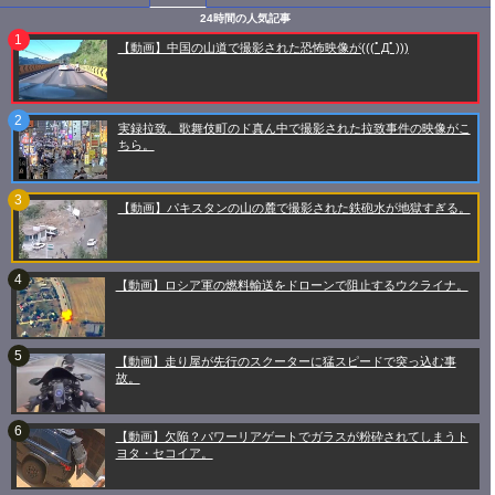
24時間の人気記事
【動画】中国の山道で撮影された恐怖映像が(((ﾟДﾟ)))
実録拉致。歌舞伎町のド真ん中で撮影された拉致事件の映像がこ
ちら。
【動画】パキスタンの山の麓で撮影された鉄砲水が地獄すぎる。
【動画】ロシア軍の燃料輸送をドローンで阻止するウクライナ。
【動画】走り屋が先行のスクーターに猛スピードで突っ込む事
故。
【動画】欠陥？パワーリアゲートでガラスが粉砕されてしまうト
ヨタ・セコイア。