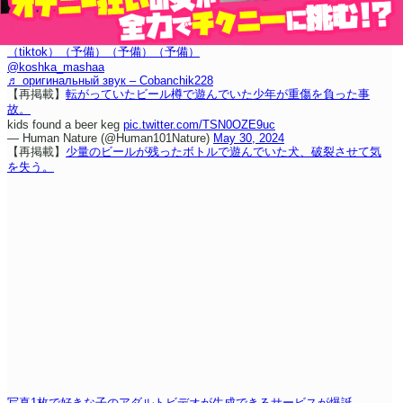
（tiktok）
（予備）
（予備）
（予備）
@koshka_mashaa
♬ оригинальный звук – Cobanchik228
【再掲載】
転がっていたビール樽で遊んでいた少年が重傷を負った事
故。
kids found a beer keg
pic.twitter.com/TSN0OZE9uc
— Human Nature (@Human101Nature)
May 30, 2024
【再掲載】
少量のビールが残ったボトルで遊んでいた犬、破裂させて気
を失う。
写真1枚で好きな子のアダルトビデオが生成できるサービスが爆誕。