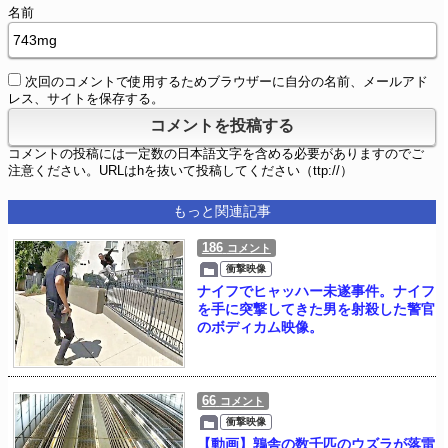
名前
次回のコメントで使用するためブラウザーに自分の名前、メールアド
レス、サイトを保存する。
コメントの投稿には一定数の日本語文字を含める必要がありますのでご
注意ください。URLはhを抜いて投稿してください（ttp://）
もっと関連記事
186
コメント
衝撃映像
ナイフでヒャッハー未遂事件。ナイフ
を手に突撃してきた男を射殺した警官
のボディカム映像。
66
コメント
衝撃映像
【動画】鶉舎の数千匹のウズラが落雷