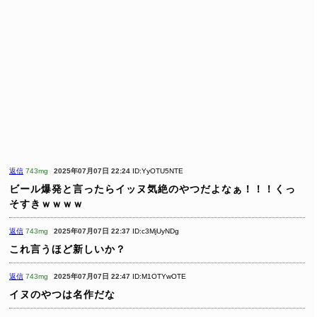
返信
743mg
2025年07月07日 22:24
ID:YyOTU5NTE
ビール爆発と言ったらイッヌ気絶のやつだよなぁ！！！くっ
そすきｗｗｗｗ
返信
743mg
2025年07月07日 22:37
ID:c3MjUyNDg
これ言うほど新しいか？
返信
743mg
2025年07月07日 22:47
ID:M1OTYwOTE
イヌのやつは名作だな