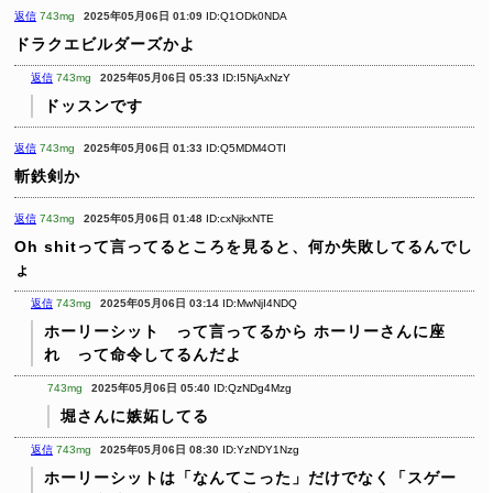
返信
743mg
2025年05月06日 01:09
ID:Q1ODk0NDA
ドラクエビルダーズかよ
返信
743mg
2025年05月06日 05:33
ID:I5NjAxNzY
ドッスンです
返信
743mg
2025年05月06日 01:33
ID:Q5MDM4OTI
斬鉄剣か
返信
743mg
2025年05月06日 01:48
ID:cxNjkxNTE
Oh shitって言ってるところを見ると、何か失敗してるんでし
ょ
返信
743mg
2025年05月06日 03:14
ID:MwNjI4NDQ
ホーリーシット って言ってるから
ホーリーさんに座
れ って命令してるんだよ
743mg
2025年05月06日 05:40
ID:QzNDg4Mzg
堀さんに嫉妬してる
返信
743mg
2025年05月06日 08:30
ID:YzNDY1Nzg
ホーリーシットは「なんてこった」だけでなく「スゲー