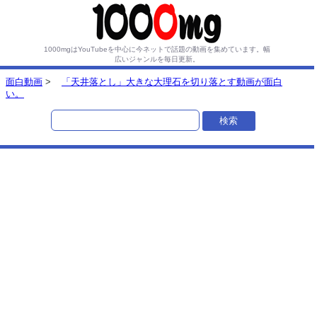
1000mgはYouTubeを中心に今ネットで話題の動画を集めています。
幅
広いジャンルを毎日更新。
面白動画
>
「天井落とし」大きな大理石を切り落とす動画が面白
い。