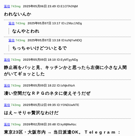
返信
743mg
2025年05月06日 23:49
ID:E1OTA0NjM
われないんか
返信
743mg
2025年05月07日 13:17
ID:c2Mzc1NDg
なんやとわれ
返信
743mg
2025年05月07日 13:18
ID:kzNjYwNDQ
ちっちゃいけどついとるで
返信
743mg
2025年05月09日 18:10
ID:EyMTgyNDg
静止画をパッと見、キッチンかと思ったら左側に小さな人間
がいてギョッとした
返信
743mg
2025年05月09日 18:22
ID:IzNjk4NzA
凄い空間だなＲＰＧのネタに使えそうだぜ
返信
743mg
2025年05月12日 09:35
ID:Y0NDUwNTE
はえ～そりゃ贅沢なわけだ
返信
743mg
2026年02月08日 20:48
ID:kyMjMwNzc
東京23区・大阪市内 → 当日派遣OK。
T el e g r a m ：