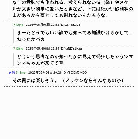
な」の意味でも使われる。考えられない技（業）やスケー
ルが大きい物事に驚いたときなど。下には細かい砂利状の
山があるから落としても割れないんだろうな。
743mg
2025年05月06日 10:51
ID:I1NTczODc
まーたどうでもいい誰でも知ってる知識ひけらかして…
知ったかバカ
743mg
2025年05月06日 12:34
ID:YzNDY1Nzg
どういう思考なのか知ったかに見えて発狂しちゃうツマ
ンネちゃんが来てて草
返信
743mg
2025年05月06日 20:28
ID:Y3ODM5MDQ
その割には楽しそう。
（メリケンならそんなものか）