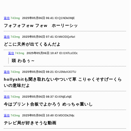
返信
743mg
2025年05月06日 06:41
ID:Q1NDk0MjE
フォフォフォw フォw ホーリーシッ
返信
743mg
2025年05月06日 07:41
ID:M4ODQzNzI
どこに天丼が出てくるんだよ
返信
743mg
2025年05月06日 10:47
ID:I1NTczODc
頭 わるぅ～
返信
743mg
2025年05月06日 08:21
ID:U3MzA3OTU
hollyshitも聞き取れないやついて草
こりゃくそすげーくら
いの意味だよ
返信
743mg
2025年05月06日 08:37
ID:I0NjEzNjE
今はプリント合板でよかろう
めっちゃ重いし
返信
743mg
2025年05月06日 10:40
ID:M3ODk2Mjc
テレビ局が好きそうな動画