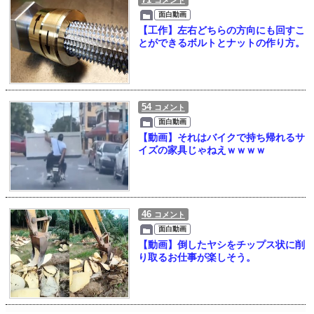
コメント
面白動画
【工作】左右どちらの方向にも回すこ
とができるボルトとナットの作り方。
54
コメント
面白動画
【動画】それはバイクで持ち帰れるサ
イズの家具じゃねえｗｗｗｗ
46
コメント
面白動画
【動画】倒したヤシをチップス状に削
り取るお仕事が楽しそう。