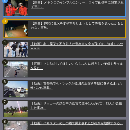
【動画】メキシコのインフルエンサー、ライブ配信中に襲撃され
て死亡。
【動画】仲間に花火を水平撃ちしようとして障害を負ったかもし
れない事故。
【動画】名古屋栄で不良外人が警察官を突き飛ばす。逮捕しろや
ｗｗｗ
【宮崎】マジ勘弁してほしい。久しぶりに恐ろしい子供ミサイル
を見た。
【動画】首都高で4tトラックが原因の玉突き事故に巻き込まれた
軽バンの車載。
【動画】サッカーの試合中の落雷で選手1人が死亡、12人が負傷
した事故。
【動画】パキスタンの山の麓で撮影された鉄砲水が地獄すぎる。