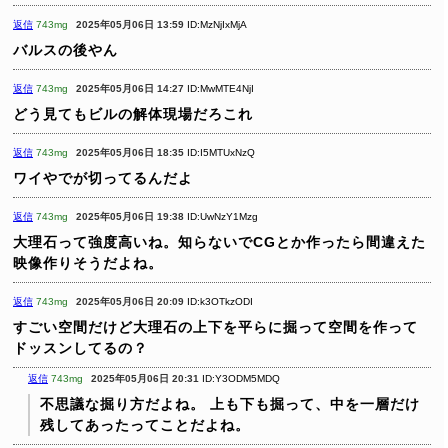
返信
743mg
2025年05月06日 13:59
ID:MzNjIxMjA
バルスの後やん
返信
743mg
2025年05月06日 14:27
ID:MwMTE4NjI
どう見てもビルの解体現場だろこれ
返信
743mg
2025年05月06日 18:35
ID:I5MTUxNzQ
ワイやでが切ってるんだよ
返信
743mg
2025年05月06日 19:38
ID:UwNzY1Mzg
大理石って強度高いね。知らないでCGとか作ったら間違えた
映像作りそうだよね。
返信
743mg
2025年05月06日 20:09
ID:k3OTkzODI
すごい空間だけど大理石の上下を平らに掘って空間を作って
ドッスンしてるの？
返信
743mg
2025年05月06日 20:31
ID:Y3ODM5MDQ
不思議な掘り方だよね。
上も下も掘って、中を一層だけ
残してあったってことだよね。