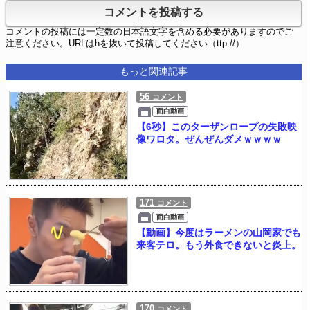
コメントの投稿には一定数の日本語文字を含める必要がありますのでご
注意ください。URLはhを抜いて投稿してください（ttp://）
もっと関連記事
56
コメント
面白動画
【6秒】このターザンロープの失敗映
像ワロタ。ぜんぜんダメｗｗｗｗ
171
コメント
面白動画
【動画】今度はラーメンの山岡家でも
来客テロ。もう外食できないと炎上。
170
コメント