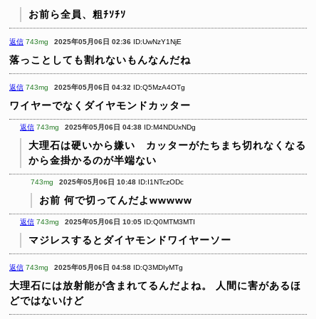
お前ら全員、粗ﾁｿﾁｿ
返信
743mg
2025年05月06日 02:36
ID:UwNzY1NjE
落っことしても割れないもんなんだね
返信
743mg
2025年05月06日 04:32
ID:Q5MzA4OTg
ワイヤーでなくダイヤモンドカッター
返信
743mg
2025年05月06日 04:38
ID:M4NDUxNDg
大理石は硬いから嫌い カッターがたちまち切れなくなる
から金掛かるのが半端ない
743mg
2025年05月06日 10:48
ID:I1NTczODc
お前 何で切ってんだよwwwww
返信
743mg
2025年05月06日 10:05
ID:Q0MTM3MTI
マジレスするとダイヤモンドワイヤーソー
返信
743mg
2025年05月06日 04:58
ID:Q3MDIyMTg
大理石には放射能が含まれてるんだよね。
人間に害があるほ
どではないけど