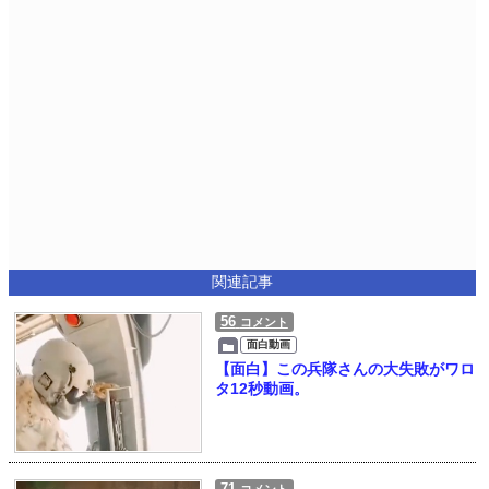
関連記事
56
コメント
面白動画
【面白】この兵隊さんの大失敗がワロ
タ12秒動画。
71