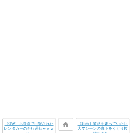
【GW】北海道で目撃された
【動画】道路を走っていた巨
レンタカーの奇行運転ｗｗｗ
大マシーンの真下をくぐり抜