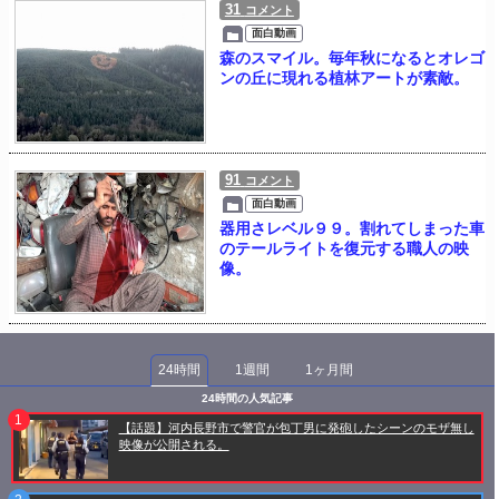
31
コメント
面白動画
森のスマイル。毎年秋になるとオレゴ
ンの丘に現れる植林アートが素敵。
91
コメント
面白動画
器用さレベル９９。割れてしまった車
のテールライトを復元する職人の映
像。
24時間
1週間
1ヶ月間
24時間の人気記事
【話題】河内長野市で警官が包丁男に発砲したシーンのモザ無し
映像が公開される。