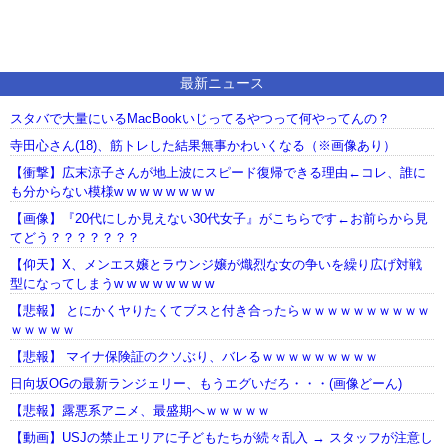
最新ニュース
スタバで大量にいるMacBookいじってるやつって何やってんの？
寺田心さん(18)、筋トレした結果無事かわいくなる（※画像あり）
【衝撃】広末涼子さんが地上波にスピード復帰できる理由←コレ、誰に
も分からない模様w w w w w w w w
【画像】『20代にしか見えない30代女子』がこちらです←お前らから見
てどう？？？？？？？
【仰天】X、メンエス嬢とラウンジ嬢が熾烈な女の争いを繰り広げ対戦
型になってしまうw w w w w w w w
【悲報】 とにかくヤりたくてブスと付き合ったらｗｗｗｗｗｗｗｗｗｗ
ｗｗｗｗｗ
【悲報】 マイナ保険証のクソぶり、バレるｗｗｗｗｗｗｗｗｗ
日向坂OGの最新ランジェリー、もうエグいだろ・・・(画像どーん)
【悲報】露悪系アニメ、最盛期へｗｗｗｗｗ
【動画】USJの禁止エリアに子どもたちが続々乱入 → スタッフが注意し