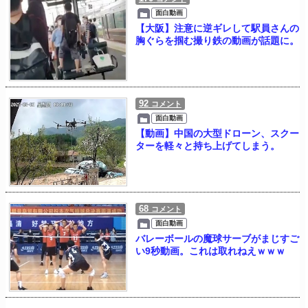
面白動画
【大阪】注意に逆ギレして駅員さんの
胸ぐらを掴む撮り鉄の動画が話題に。
92
コメント
面白動画
【動画】中国の大型ドローン、スクー
ターを軽々と持ち上げてしまう。
68
コメント
面白動画
バレーボールの魔球サーブがまじすご
い9秒動画。これは取れねえｗｗｗ