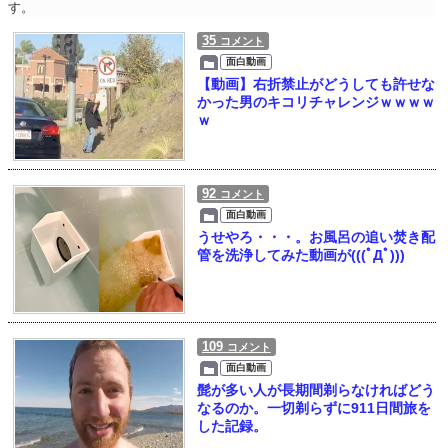
す。
35
コメント
面白動画
【動画】右折禁止がどうしても許せな
かった男のキコリチャレンジｗｗｗｗ
ｗ
92
コメント
面白動画
うせやろ・・・。お風呂の追い焚き配
管を洗浄してみた動画が(((ﾟДﾟ)))
109
コメント
面白動画
髭が多い人が長期間剃らなければどう
なるのか。一切剃らずに911日間旅を
した記録。