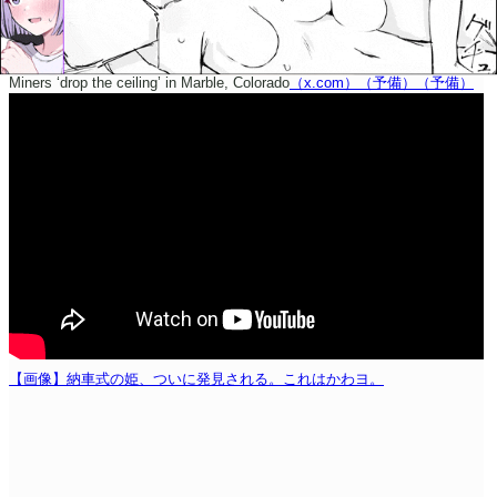
Miners ‘drop the ceiling’ in Marble, Colorado
（x.com）
（予備）
（予備）
【画像】納車式の姫、ついに発見される。これはかわヨ。