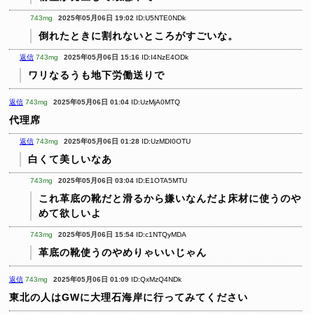
743mg
2025年05月06日 19:02
ID:U5NTE0NDk
倒れたときに割れないところがすごいな。
返信
743mg
2025年05月06日 15:16
ID:I4NzE4ODk
ワリなるうも地下労働送りで
返信
743mg
2025年05月06日 01:04
ID:UzMjA0MTQ
代理席
返信
743mg
2025年05月06日 01:28
ID:UzMDI0OTU
白くて美しいなあ
743mg
2025年05月06日 03:04
ID:E1OTA5MTU
これ革底の靴だと滑るから嫌いなんだよ床材に使うのや
めて欲しいよ
743mg
2025年05月06日 15:54
ID:c1NTQyMDA
革底の靴使うのやめりゃいいじゃん
返信
743mg
2025年05月06日 01:09
ID:QxMzQ4NDk
東北の人はGWに大理石海岸に行ってみてください