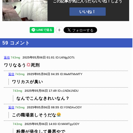
この記事が気に入ったら
いいね！しよう
いいね！
59
コメント
返信
743mg
2025年05月06日 01:01
ID:U4Njg3OTc
ワリなるう
死刑
返信
743mg
2025年05月06日 04:35
ID:MwMTMxMTY
ワリカスが臭い
743mg
2025年05月06日 17:49
ID:c1NDk1NDU
なんでこんなきれいなん？
返信
743mg
2025年05月06日 08:55
ID:Y0NDAxODY
この職場楽しそうだな
743mg
2025年05月06日 14:03
ID:M4MTgyODY
粉塵が発生して最悪やで