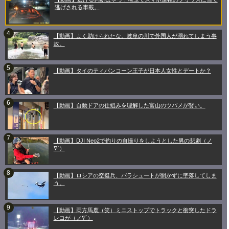
逃げされる車載。
【動画】よく助けられたな。岐阜の川で外国人が溺れてしまう事
故。
【動画】タイのティパンコーン王子が日本人女性とデートか？
【動画】自動ドアの仕組みを理解した富山のツバメが賢い。
【動画】DJI Neo2で釣りの自撮りをしようとした男の悲劇（ノ
∇`）
【動画】ロシアの空挺兵、パラシュートが開かずに墜落してしま
う。
【動画】両方馬鹿（笑）ミニストップでトラックと衝突したドラ
レコが（ノ∇`）