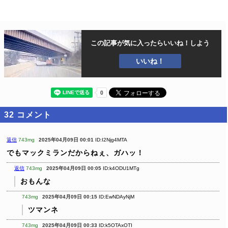
この記事が気に入ったら
いいね！しよう
いいね！
32
コメント
返信
743mg
2025年04月09日 00:01
ID:I2Njg4MTA
でもマックミランだからねぇ、ガハッ！
返信
743mg
2025年04月09日 00:05
ID:k4ODU1MTg
おもんな
743mg
2025年04月09日 00:15
ID:EwNDAyNjM
ツマンネ
743mg
2025年04月09日 00:33
ID:k5OTAxOTI