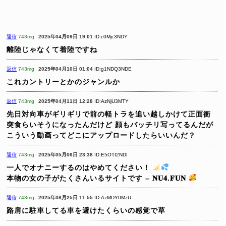
返信
743mg
2025年04月09日 19:01
ID:c0Mjc3NDY
離陸じゃなくて着陸ですね
返信
743mg
2025年04月10日 01:04
ID:g1NDQ3NDE
これカントリーとかのジャンルか
返信
743mg
2025年04月11日 12:28
ID:AzNjU3MTY
先日対向車がギリギリで前の軽トラを追い越しかけて正面衝
突食らいそうになったんだけど
顔もバッチリ写ってるんだが
こういう動画ってどこにアップロードしたらいいんだ？
返信
743mg
2025年05月06日 23:38
ID:E5OTI2NDI
一人でオナニーするのはやめてください！
本物の女の子がたくさんいるサイトです – 𝐍𝐔𝟒.𝐅𝐔𝐍
返信
743mg
2025年08月25日 11:55
ID:AzMDY0MzU
路肩に駐車してる車を避けたくらいの感覚で草