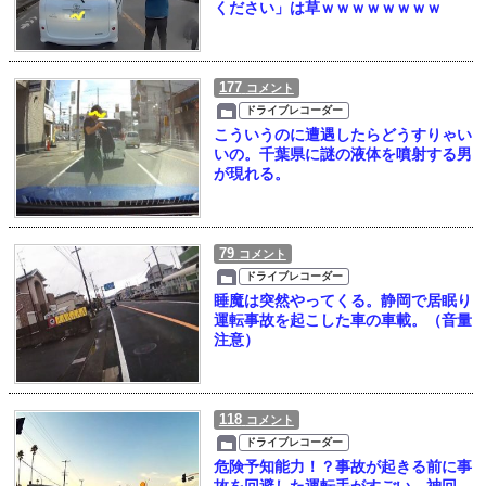
ください」は草ｗｗｗｗｗｗｗｗ
177
コメント
ドライブレコーダー
こういうのに遭遇したらどうすりゃい
いの。千葉県に謎の液体を噴射する男
が現れる。
79
コメント
ドライブレコーダー
睡魔は突然やってくる。静岡で居眠り
運転事故を起こした車の車載。（音量
注意）
118
コメント
ドライブレコーダー
危険予知能力！？事故が起きる前に事