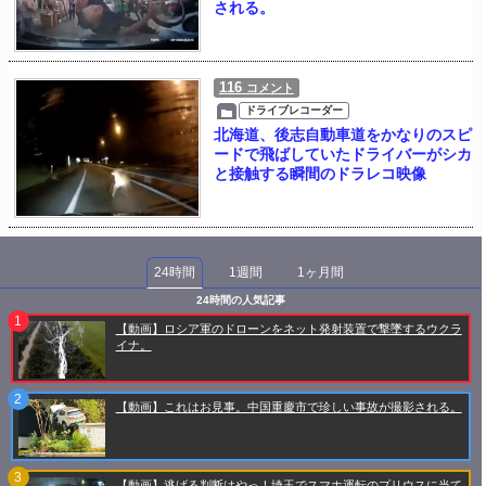
される。
116
コメント
ドライブレコーダー
北海道、後志自動車道をかなりのスピ
ードで飛ばしていたドライバーがシカ
と接触する瞬間のドラレコ映像
24時間
1週間
1ヶ月間
24時間の人気記事
【動画】ロシア軍のドローンをネット発射装置で撃墜するウクラ
イナ。
【動画】これはお見事。中国重慶市で珍しい事故が撮影される。
【動画】逃げる判断はやっ！埼玉でスマホ運転のプリウスに当て