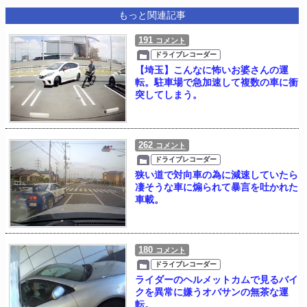
もっと関連記事
191
コメント
ドライブレコーダー
【埼玉】こんなに怖いお婆さんの運
転。駐車場で急加速して複数の車に衝
突してしまう。
262
コメント
ドライブレコーダー
狭い道で対向車の為に減速していたら
凄そうな車に煽られて暴言を吐かれた
車載。
180
コメント
ドライブレコーダー
ライダーのヘルメットカムで見るバイ
クを異常に嫌うオバサンの無茶な運
転。