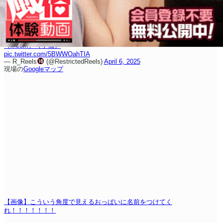
（x.com）
（予備）
pic.twitter.com/5BWWOahTIA
— R_Reels
(@RestrictedReels)
April 6, 2025
現場の
Googleマップ
【画像】こういう角度で見えるおっぱいに名前をつけてく
れ！！！！！！！