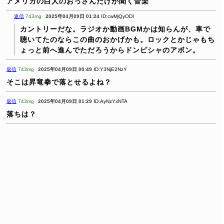
アメリカの白人のおっさんだけが聞く音楽
返信
743mg
2025年04月09日 01:24
ID:cwMjQyODI
カントリーだな。ラジオか動画BGMかは知らんが、車で
聴いてたのならこの曲のおかげかも。ロックとかじゃもち
ょっと前へ進んでただろうからドンピシャのアボン。
返信
743mg
2025年04月09日 00:49
ID:Y3NjE2NzY
そこは昇竜拳で落とせるよね？
返信
743mg
2025年04月09日 01:29
ID:AyNzYxNTA
落ちは？