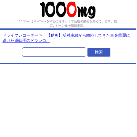
1000mgはYouTubeを中心に今ネットで話題の動画を集めています。
幅
広いジャンルを毎日更新。
ドライブレコーダー
>
【動画】反対車線から離陸してきた車を華麗に
避けた運転手のドラレコ。