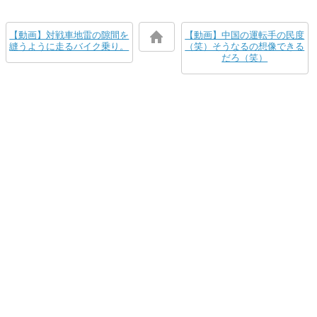
【動画】対戦車地雷の隙間を
【動画】中国の運転手の民度
縫うように走るバイク乗り。
（笑）そうなるの想像できる
だろ（笑）