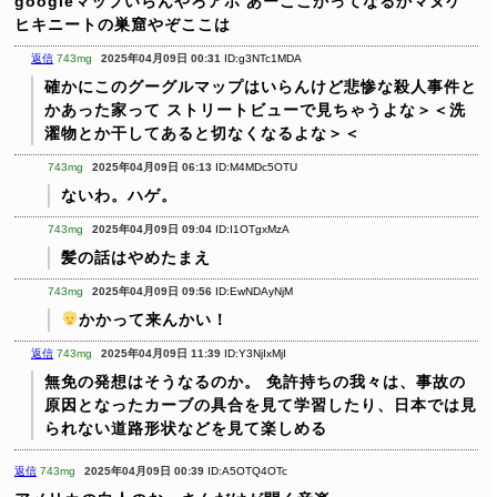
googleマップいらんやろアホ
あーここかってなるかマヌケ
ヒキニートの巣窟やぞここは
返信
743mg
2025年04月09日 00:31
ID:g3NTc1MDA
確かにこのグーグルマップはいらんけど悲惨な殺人事件と
かあった家って
ストリートビューで見ちゃうよな＞＜洗
濯物とか干してあると切なくなるよな＞＜
743mg
2025年04月09日 06:13
ID:M4MDc5OTU
ないわ。ハゲ。
743mg
2025年04月09日 09:04
ID:I1OTgxMzA
髪の話はやめたまえ
743mg
2025年04月09日 09:56
ID:EwNDAyNjM
かかって来んかい！
返信
743mg
2025年04月09日 11:39
ID:Y3NjIxMjI
無免の発想はそうなるのか。
免許持ちの我々は、事故の
原因となったカーブの具合を見て学習したり、日本では見
られない道路形状などを見て楽しめる
返信
743mg
2025年04月09日 00:39
ID:A5OTQ4OTc