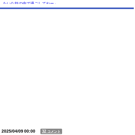
たいな奴の中で過ごしてねー」
【悲報】 大分県、ガチで逝く・・・・・・
【動画】USJの禁止エリアに子どもたちが続々乱入 → スタッフが注意し
ても止まらない事態に
Powered by livedoor 相互RSS
2025/04/09
00:00
32
コメント