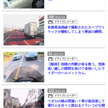
168
コメント
ドライブレコーダー
首都高池袋線で撮影されたカーブでト
ラックが横転してしまう事故の瞬間。
61
コメント
ドライブレコーダー
【動画】咄嗟の判断が命を救う。危険
追い越しの隙間を抜けて命拾いしたラ
イダーのヘルメットカム。
133
コメント
ドライブレコーダー
ペダルの踏み間違い？車が急加速して
通行人を次々と跳ねるドラレコが公開