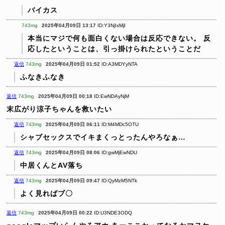
バイカス
743mg
2025年04月09日 13:17
ID:Y3NjIxMjI
本当にマジで何も面白くない場合は反応できない。
反
応したということは、引っ掛けられたということだ
返信
743mg
2025年04月09日 01:52
ID:A3MDYyNTA
ふなきふなき
返信
743mg
2025年04月09日 00:18
ID:EwNDAyNjM
末広がり涼子ちゃんを救いたい
返信
743mg
2025年04月09日 06:11
ID:M4MDc5OTU
シャブセックスでイキまくっとったんやろなぁ…
返信
743mg
2025年04月09日 08:06
ID:gwMjEwNDU
中居くんとAV落ち
返信
743mg
2025年04月09日 09:47
ID:QyMzM5NTk
よく見ればブ〇
返信
743mg
2025年04月09日 00:22
ID:U3NDE3ODQ