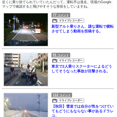
近くに乗り捨てられていていたんだって。運転手は逃走。現場のGoogle
マップで確認すると飛びやすそうな形状をしていますね。
77
コメント
ドライブレコーダー
新型アルト乗りさん、謎な運転で横転
させてしまう動画を投稿する。
91
コメント
ドライブレコーダー
東京で2人乗りスクーターによるどう
してそうなった事故が目撃される。
112
コメント
ドライブレコーダー
【秋田】雪道では自分が気をつけてい
てもどうにもならない事があるドラレ
コ。