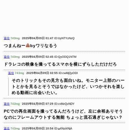
返信
743mg
2025年04月09日 01:47
ID:UyNTYzNzQ
つまんねー
byワリなるう
返信
743mg
2025年04月09日 02:45
ID:QyODQ1NTM
ドラレコの映像を撮ってるスマホを横にずらしただけだろ
返信
743mg
2025年04月09日 02:55
ID:cwMjQyODI
そのトリックもその見方も面白いね。モニター上部のハー
トとかを見るとそうではなかったけど、いつかそれを楽し
める動画に出会いたい。
返信
743mg
2025年04月09日 07:29
ID:cxMzQzNDY
PCでの再生画面を撮ってるんだろうけど、左に余裕ありそう
なのにフレームアウトする無能
ちょっと流石過ぎじゃない？
返信
743mg
2025年04月09日 10:54
ID:g4NzI4NjA