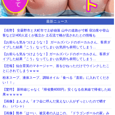
最新ニュース
【長野】 安曇野市と大町市で土砂崩落 山中の道路が寸断 宿泊客や登山
客など計400人近くが孤立か 土石流で橋が流されたとの情報も
【お前らも気をつけような！】 ガールズバンドのボーカルさん、客席ダ
イブした結果『こう』なってしまいお気持ち表明してしまう…
【お前らも気をつけような！】ガールズバンドのボーカルさん、客席ダ
イブした結果『こう』なってしまいお気持ち表明してしまう…
【悲報】仙台育英のマネージャー、首をひねっただけでウインクしたこ
とにされてしまうｗｗｗ
粉末スープ、液体スープ、調味オイル「食べる『直前』に入れてくださ
い！！」
【驚愕】 新幹線じゃなく『帰省費4000円』安くなる在来線で帰省した結
果ｗｗｗｗｗ
【画像】まんさん「オフ会に呼んだ覚えない人がずっといたので晒す
わ」（パシャ）
【画像】熊本「はーい、被災者の人はこの、『ドラゴンボールの家』み