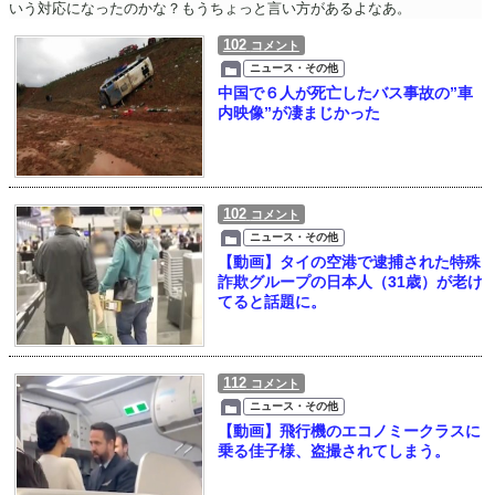
いう対応になったのかな？もうちょっと言い方があるよなあ。
102
コメント
ニュース・その他
中国で６人が死亡したバス事故の”車
内映像”が凄まじかった
102
コメント
ニュース・その他
【動画】タイの空港で逮捕された特殊
詐欺グループの日本人（31歳）が老け
てると話題に。
112
コメント
ニュース・その他
【動画】飛行機のエコノミークラスに
乗る佳子様、盗撮されてしまう。