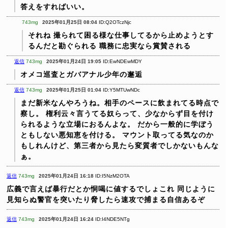
答えをすればいい。
743mg
2025年01月25日 08:04
ID:Q2OTczNjc
それね
撮られて困る様な仕事してるから止めようとす
るんだと勘ぐられる
職務に忠実なら賞賛される
返信
743mg
2025年01月24日 19:05
ID:EwNDEwMDY
オメコ巡査とガバアナル少年の邂逅
返信
743mg
2025年01月25日 01:04
ID:Y5MTUwNDc
まだ新米なんやろうね。相手のペースに飲まれてる時点で
察し。
権利云々言うてる奴らって、少なからず目を付け
られるような立場におるんよな。
だから一般的に学ぼう
ともしない悪知恵を付ける。
マウント取ってる気なのか
もしれんけど、第三者から見たら変質者でしかないもんな
ぁ。
返信
743mg
2025年01月24日 16:18
ID:I5NzM2OTA
広義で言えば暴行だとか恫喝に値するでしょこれ
同じように
見知らぬ警官を突いたり脅したら速攻で捕まる自信あるぞ
返信
743mg
2025年01月24日 16:24
ID:I4NDE5NTg