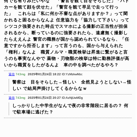
何でも有りみたいやな
「警官を観て目をそらした」「パト
カーを観て顔を伏せた」「警官を観て早足で去って行っ
た」 これらは「私に何か不審な点がありますか？」って聞
かれると困るからなんよ
任意協力を「協力して下さい」って
シツコク強要された時点でスマホによる撮影の正当性が担保
されるから、断っているのに強要されたら、遠慮無く撮影し
たらええんよ
警官の職務が国から認められているなら、「任
意ですから拒否します」って言うのも、国から与えられた
「権利」なんよ 職質ノルマ・職質検挙は昇進に繋がると言
うのも事実なんやで
薬物・刃物類の検挙は特に勤務評価が高
いから職質をしたがるんよ 車の中を調べたがるやろ？
返信
743mg
2025年01月24日 18:22
ID:YzMzkwMzc
警察は 目をそらした→怪しい 全然見ようとしない→怪
しい
で結局声掛けしてくるからなｗ
返信
743mg
2025年01月24日 20:27
ID:AzNjUwMDg
しっかりした中学生がなんで夜の非常階段に居るの？
何
で駐車場に逃げた？