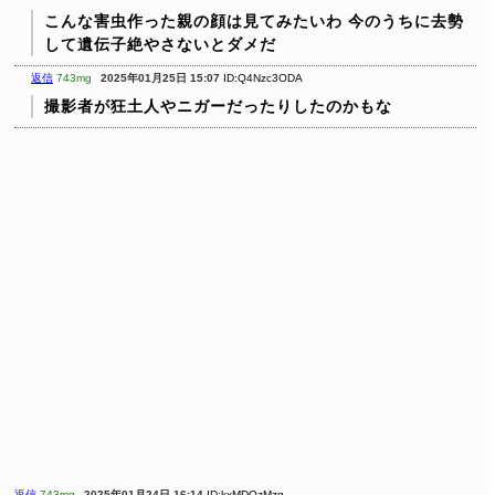
こんな害虫作った親の顔は見てみたいわ
今のうちに去勢
して遺伝子絶やさないとダメだ
返信
743mg
2025年01月25日 15:07
ID:Q4Nzc3ODA
撮影者が狂土人やニガーだったりしたのかもな
返信
743mg
2025年01月24日 16:14
ID:kxMDQzMzg