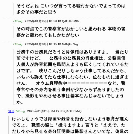
そうだよね
こいつが言ってる嘘付かないでよってのは
多分その事だと思う
743mg
2025年01月25日 09:56
ID:Q4OTk3MDc
その時点でこの警察官がおかしいと思われる
本物の警
察かと疑われてもしかたがない
743mg
2025年01月30日 00:15
ID:M4MjUzNzg
公務中の公務員だろうと肖像権はありますよ。 当たり
前ですけど。
公務中の公務員の肖像権は、公務員個
人個人が許容範囲を民間人よりも広くしてくれているだ
けです。 映りこんだりしちゃう仕事してるんだから、
いちいち訴えてたら仕事にならない、位なものに過ぎま
せん。
オウム真理教やーーーーーーーーーなど、警
察官やその身内を狙う事例が少なからずありましたの
で、撮影をやめさせる事は基本なんじゃないでしょう
か。
返信
743mg
2025年01月25日 04:22
ID:Q4OTI0MzQ
けいしちょうでは録画や録音を拒否しないよう教育が進ん
でるよ。
職質の際に「撮りますよ」言うと「ええで。た
だし今から見せる身分証明書は撮影せんといてな。偽造の