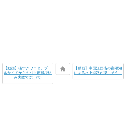
【動画】痛すぎワロタ。プー
【動画】中国江西省の鄱陽湖
ルサイドからのバク宙飛び込
にある水上道路が楽しそう。
み失敗で(@_@;)