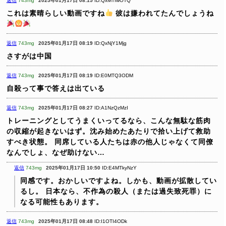
返信
743mg
2025年01月17日 08:15
ID:QxMTIwOTQ
これは素晴らしい動画ですね
彼は嫌われてたんでしょうね
返信
743mg
2025年01月17日 08:19
ID:QxNjY1Mjg
さすがは中国
返信
743mg
2025年01月17日 08:19
ID:E0MTQ3ODM
自殺って事で答えは出ている
返信
743mg
2025年01月17日 08:27
ID:A1NzQzMzI
トレーニングとしてうまくいってるなら、こんな無駄な筋肉
の収縮が起きないはず。沈み始めたあたりで拾い上げて救助
すべき状態。
同席している人たちは赤の他人じゃなくて同僚
なんでしょ、なぜ助けない…
返信
743mg
2025年01月17日 10:50
ID:E4MTkyNzY
同感です。おかしいですよね。しかも、動画が拡散してい
るし。
日本なら、不作為の殺人（または過失致死罪）に
なる可能性もあります。
返信
743mg
2025年01月17日 08:48
ID:I1OTI4ODk