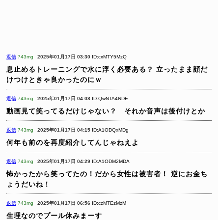
返信
743mg
2025年01月17日 03:30
ID:cxMTY5MzQ
息止めるトレーニングで水に浮く必要ある？
立ったまま顔だ
けつけときゃ良かったのにｗ
返信
743mg
2025年01月17日 04:08
ID:QwNTA4NDE
動画見て笑ってるだけじゃない？ それか音声は後付けとか
返信
743mg
2025年01月17日 04:15
ID:A1ODQxMDg
何年も前のを再度紹介してんじゃねえよ
返信
743mg
2025年01月17日 04:29
ID:A1ODM2MDA
怖かったから笑ってたの！だから女性は被害者！
逆にお金ち
ょうだいね！
返信
743mg
2025年01月17日 06:56
ID:czMTEzMzM
生理なのでプール休みまーす