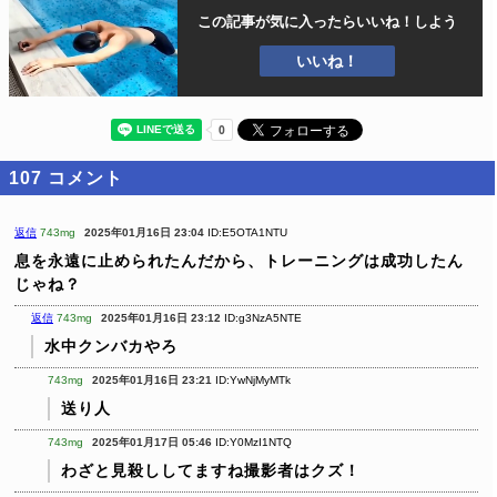
この記事が気に入ったら
いいね！しよう
いいね！
107
コメント
返信
743mg
2025年01月16日 23:04
ID:E5OTA1NTU
息を永遠に止められたんだから、トレーニングは成功したん
じゃね？
返信
743mg
2025年01月16日 23:12
ID:g3NzA5NTE
水中クンバカやろ
743mg
2025年01月16日 23:21
ID:YwNjMyMTk
送り人
743mg
2025年01月17日 05:46
ID:Y0MzI1NTQ
わざと見殺ししてますね撮影者はクズ！