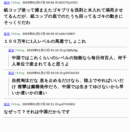
返信
743mg
2025年01月17日 00:06
ID:M2OTQxODU
紙コップ使って捕まえたゴキブリを洗剤と水入れて溺死させ
てるんだが、紙コップの底でのたうち回ってるゴキの動きに
そっくりだわ
返信
743mg
2025年01月17日 00:09
ID:IyMzY4MDY
１００万年に1人レベルの馬鹿でしょこれ
返信
743mg
2025年01月17日 01:16
ID:g1NjMyNjg
中国ではこれくらいのレベルの知能なら毎日何百人、何千
人単位で産まれてると思うよ
返信
743mg
2025年01月17日 03:19
ID:g5NTk0ODI
自然淘汰だな
息を止めるだけなら、陸上でやればいいだ
け
痙攣は癲癇発作だろ、中国では生きてゆけないから早
いか遅いかの違い
返信
743mg
2025年01月17日 00:11
ID:gxOTI4NDU
なぜって？それは中国だからです