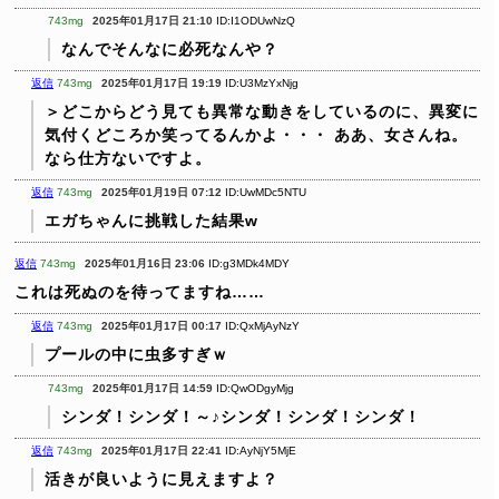
743mg
2025年01月17日 21:10
ID:I1ODUwNzQ
なんでそんなに必死なんや？
返信
743mg
2025年01月17日 19:19
ID:U3MzYxNjg
＞どこからどう見ても異常な動きをしているのに、異変に
気付くどころか笑ってるんかよ・・・
ああ、女さんね。
なら仕方ないですよ。
返信
743mg
2025年01月19日 07:12
ID:UwMDc5NTU
エガちゃんに挑戦した結果w
返信
743mg
2025年01月16日 23:06
ID:g3MDk4MDY
これは死ぬのを待ってますね……
返信
743mg
2025年01月17日 00:17
ID:QxMjAyNzY
プールの中に虫多すぎｗ
743mg
2025年01月17日 14:59
ID:QwODgyMjg
シンダ！シンダ！～♪シンダ！シンダ！シンダ！
返信
743mg
2025年01月17日 22:41
ID:AyNjY5MjE
活きが良いように見えますよ？