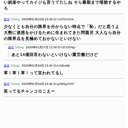
い娯楽やってカイジも言うてたしね
そら最期まで堪能するや
ろ
返信
743mg
2025年01月16日 23:39
ID:YzNTE4ODk
少なくとも自分の限界を分からない時点で「恥」だと思うよ
大勢に迷惑をかけるために生まれてきた問題児
大人なら自分
の限界点を見極めておかないといけない
返信
743mg
2025年01月17日 11:59
ID:I3ODI5NjU
あと14億回言わないといけない重労働だけど
返信
743mg
2025年01月16日 23:45
ID:k1MjIwMjI
草！草！草！って言われてるし
返信
743mg
2025年01月16日 23:46
ID:g3MDg2ODY
笑ってるチャンコロこえー