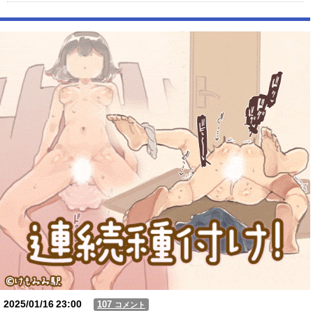
【朗報】X女子「ガチでこういう彼氏欲しくて息できん」 2000万バズ
【動画】USJの禁止エリアに子どもたちが続々乱入 → スタッフが注意し
ても止まらない事態に
Powered by livedoor 相互RSS
2025/01/16
23:00
107
コメント