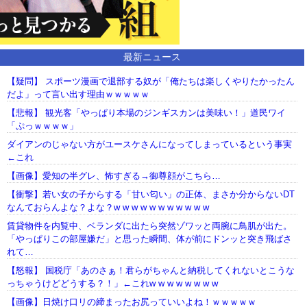
最新ニュース
【疑問】 スポーツ漫画で退部する奴が「俺たちは楽しくやりたかったん
だよ」って言い出す理由ｗｗｗｗｗ
【悲報】 観光客「やっぱり本場のジンギスカンは美味い！」道民ワイ
「ぷっｗｗｗｗ」
ダイアンのじゃない方がユースケさんになってしまっているという事実
←これ
【画像】愛知の半グレ、怖すぎる→御尊顔がこちら…
【衝撃】若い女の子からする「甘い匂い」の正体、まさか分からないDT
なんておらんよな？よな？w w w w w w w w w w w
賃貸物件を内覧中、ベランダに出たら突然ゾワッと両腕に鳥肌が出た。
「やっぱりこの部屋嫌だ」と思った瞬間、体が前にドンッと突き飛ばさ
れて…
【怒報】 国税庁「あのさぁ！君らがちゃんと納税してくれないとこうな
っちゃうけどどうする？！」←これw w w w w w w w
【画像】日焼け口リの締まったお尻っていいよね！ｗｗｗｗｗ