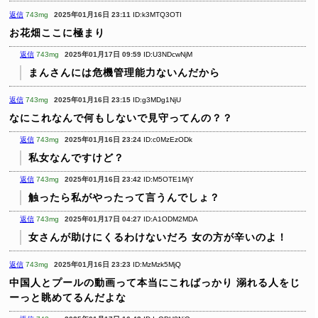
返信
743mg
2025年01月16日 23:11
ID:k3MTQ3OTI
お花畑ここに極まり
返信
743mg
2025年01月17日 09:59
ID:U3NDcwNjM
まんさんには危機管理能力ないんだから
返信
743mg
2025年01月16日 23:15
ID:g3MDg1NjU
なにこれなんで何もしないで見守ってんの？？
返信
743mg
2025年01月16日 23:24
ID:c0MzEzODk
私女なんですけど？
返信
743mg
2025年01月16日 23:42
ID:M5OTE1MjY
触ったら私がやったって言うんでしょ？
返信
743mg
2025年01月17日 04:27
ID:A1ODM2MDA
女さんが助けにくるわけないだろ
女の方が辛いのよ！
返信
743mg
2025年01月16日 23:23
ID:MzMzk5MjQ
中国人とプールの動画って本当にこればっかり
溺れる人をじ
ーっと眺めてるんだよな