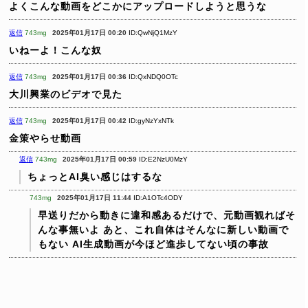
よくこんな動画をどこかにアップロードしようと思うな
返信
743mg
2025年01月17日 00:20
ID:QwNjQ1MzY
いねーよ！こんな奴
返信
743mg
2025年01月17日 00:36
ID:QxNDQ0OTc
大川興業のビデオで見た
返信
743mg
2025年01月17日 00:42
ID:gyNzYxNTk
金策やらせ動画
返信
743mg
2025年01月17日 00:59
ID:E2NzU0MzY
ちょっとAI臭い感じはするな
743mg
2025年01月17日 11:44
ID:A1OTc4ODY
早送りだから動きに違和感あるだけで、元動画観ればそ
んな事無いよ
あと、これ自体はそんなに新しい動画で
もない
AI生成動画が今ほど進歩してない頃の事故