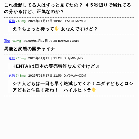
これ撮影してる人はずっと見てたの？
４５秒辺りで溺れてる
の分かるけど、正気なのか？
返信
743mg
2025年01月17日 10:02
ID:A1ODM2MDA
え？ちょっと待って
女なんですけど？
返信
743mg
2025年01月17日 09:35
ID:czMTYwNzk
馬鹿と変態の国チャイナ
返信
743mg
2025年01月17日 11:24
ID:UyMDcyNDc
HENTAIは日本の専売特許なんてすけどぉ
返信
743mg
2025年01月17日 11:50
ID:Y0MzMyODM
シナ人どもは一日も早く絶滅してくれ！ユダヤどもとロシ
アどもと仲良く死ね！ ハイルヒトラ