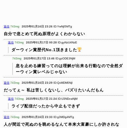
返信
743mg
2025年01月16日 23:26
ID:YwNjI5MTg
自分で息とめて死ぬ原理がよくわからない
返信
743mg
2025年01月17日 00:28
ID:gyNzU4NzE
ダーウィン賞歴代No.1頂きました
743mg
2025年01月17日 13:46
ID:gzODE3NjM
息を止める練習ってのは理解が出来る行動なので全然ダ
ーウィン賞レベルじゃない
返信
743mg
2025年01月16日 23:29
ID:QxMDM0NjI
だってぇ～
私は苦しくないし、バズりたいんだもん
返信
743mg
2025年01月17日 21:24
ID:U3NDcwNjM
ライブ配信だったから中止もできず
返信
743mg
2025年01月16日 23:33
ID:g3MDg4MTg
人が間近で死ぬのを眺めるなんて本来大富豪にしか許されな