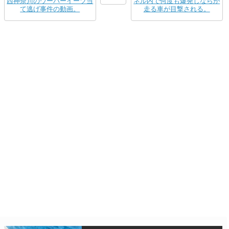
西神奈川のウーバーイーツ当
ネル内で何度も爆発しならが
て逃げ事件の動画。
走る車が目撃される。