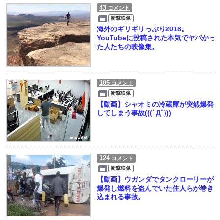
43
コメント
衝撃映像
海外のギリギリっぷり2018。
YouTubeに投稿された本気でヤバかっ
た人たちの映像集。
105
コメント
衝撃映像
【動画】シャオミの冷蔵庫が突然爆発
してしまう事故(((ﾟДﾟ)))
124
コメント
衝撃映像
【動画】ウガンダでタンクローリーが
爆発し燃料を盗んでいた住人らが巻き
込まれる事故。