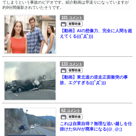
てしまうという事故のビデオです。紹介動画は早送りになっていますが
約9分間撮影されていたそうです。
101
コメント
衝撃映像
【動画】AIの想像力、完全に人間を超
えてくる(((ﾟДﾟ)))
133
コメント
衝撃映像
【動画】東北道の逆走正面衝突の事
故、エグすぎる(((ﾟДﾟ)))
62
コメント
衝撃映像
これは自業自得？無理な追い越しを仕
掛けたSUVが廃車になる(@_@;)