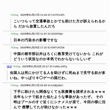
743mg
2025年01月17日 11:34
ID:YzOTE1MTc
こいつらって交通事故とかでも助けた方が訴えられるか
ら
だから放置したんだろ
743mg
2025年01月17日 11:57
ID:I3ODI5NjU
日本の汚染水の影響ですな
743mg
2025年01月29日 17:15
ID:I5MTU0ODk
中国の都市部以外はろくに教育受けてないから
これが
どういう状況なのか本気でわからないらしいぞ
返信
743mg
2025年01月16日 23:17
ID:YwMzc1MTg
虫国人は死にかけてる人を助けずに死ぬまで見守る奴が多
いね。やっぱりキ◯ゲーの国だわ。
743mg
2025年01月17日 02:40
ID:AzMjIyMzU
下手に助けたら関係なくても医療費を請求されるｗｗｗ
去年もシナで起きた似たような事故があったぞ。
その
時はプールのすぐ近くにシナメスが居て、今回の様に沈
んで
痙攣してたが助けなかったｗｗｗ