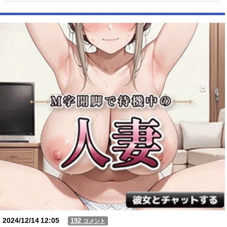
専門家「日本車はダサい、見てて恥ずかしい」
【動画】USJの禁止エリアに子どもたちが続々乱入 → スタッフが注意し
ても止まらない事態に
Powered by livedoor 相互RSS
2024/12/14
12:05
192
コメント