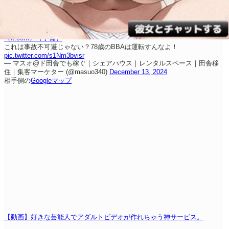
（x.com）
（予備）
これは事故不可避じゃない？
78歳のBBAは運転すんなよ！
pic.twitter.com/s1Nm3bvisr
— マスオ@ド田舎でも稼ぐ｜シェアハウス｜レンタルスペース｜田舎移
住｜集客マーケター (@masuo340)
December 13, 2024
相手側の
Googleマップ
【動画】好きな芸能人でアダルトビデオが作れちゃう神サービス。