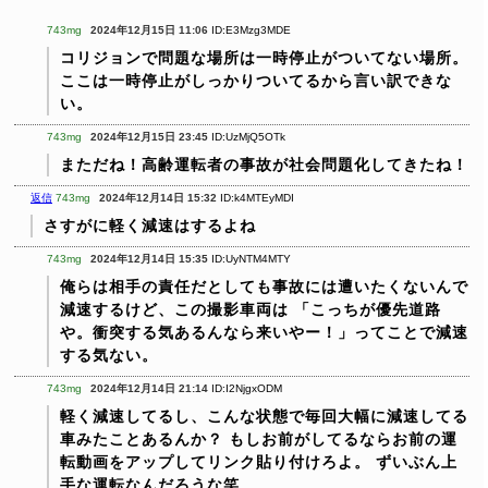
743mg
2024年12月15日 11:06
ID:E3Mzg3MDE
コリジョンで問題な場所は一時停止がついてない場所。
ここは一時停止がしっかりついてるから言い訳できな
い。
743mg
2024年12月15日 23:45
ID:UzMjQ5OTk
まただね！高齢運転者の事故が社会問題化してきたね！
返信
743mg
2024年12月14日 15:32
ID:k4MTEyMDI
さすがに軽く減速はするよね
743mg
2024年12月14日 15:35
ID:UyNTM4MTY
俺らは相手の責任だとしても事故には遭いたくないんで
減速するけど、この撮影車両は
「こっちが優先道路
や。衝突する気あるんなら来いやー！」ってことで減速
する気ない。
743mg
2024年12月14日 21:14
ID:I2NjgxODM
軽く減速してるし、こんな状態で毎回大幅に減速してる
車みたことあるんか？
もしお前がしてるならお前の運
転動画をアップしてリンク貼り付けろよ。
ずいぶん上
手な運転なんだろうな笑