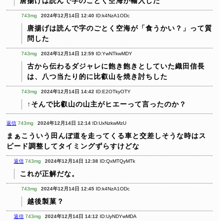
唐揚げは読んで字のごとく空海が輸入した
743mg
2024年12月14日 12:40
ID:k4NzA1ODc
唐揚げは読んで字のごとく空海が「食うかい？」って質
問した
743mg
2024年12月14日 12:59
ID:YwNTkwMDY
古から伝わるダジャレに飽き飽きとしていた織田信長
は、八つ当たり的に比叡山を焼き討ちした
743mg
2024年12月14日 14:42
ID:E2OTkyOTY
↑そんで比叡山の山主がヒエーって言ったのか？
返信
743mg
2024年12月14日 12:14
ID:UxNzkwMzU
まぁこういう田んぼ道を走ってくる車と交差しそうな時はス
ピード調整してタイミングずらすけどな
返信
743mg
2024年12月14日 12:38
ID:QxMTQyMTk
これが正解だな。
743mg
2024年12月14日 12:45
ID:k4NzA1ODc
越後製菓？
返信
743mg
2024年12月14日 14:12
ID:UyNDYwMDA