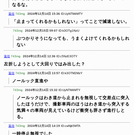
なるな。
返信
743mg
2024年12月14日 15:36
ID:UyNTM4MTY
「止まってくれるかもしれない」ってことで減速しない。
743mg
2024年12月15日 09:07
ID:k3OTg1NzU
ぶつかりそうになっても、うまくよけてくれるかもしれ
ない
返信
743mg
2024年12月14日 12:36
ID:c5NzE3OTY
左折しようとして大回りではみ出した？
返信
743mg
2024年12月14日 13:57
ID:k3OTM2MzY
ノールック直進や
743mg
2024年12月14日 15:32
ID:UyNTM4MTY
ノールックはわき道から止まれを無視して交差点に突入
したほうだけで、撮影車両のほうはわき道から突入する
気満々の車両が見えているけど衝突も辞さず進行しと
る。
返信
743mg
2024年12月14日 14:19
ID:cwNjk5MTA
一時停止無視でした