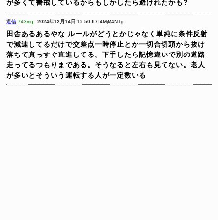
が多くて警戒しているからもしかしたら避けれたかも?
返信
743mg
2024年12月14日 12:50
ID:I4MjM4NTg
田舎あるあるやな
ルールがどうとかじゃなく単純に条件反射
で減速してるだけで交差点一時停止とか一切合切頭から抜け
落ちて真っすぐ直進してる。下手したら記憶違いで別の道路
走ってるつもりまである。そうなると左右も見てない。老人
が多いとそういう運転する人が一定数いる