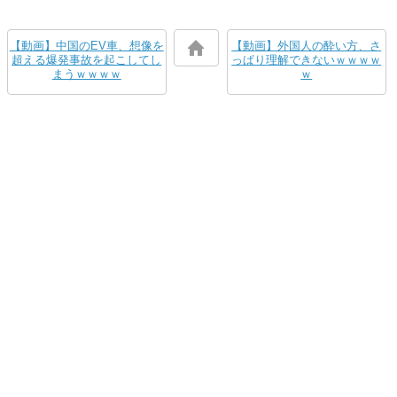
【動画】中国のEV車、想像を
【動画】外国人の酔い方、さ
超える爆発事故を起こしてし
っぱり理解できないｗｗｗｗ
まうｗｗｗｗ
ｗ