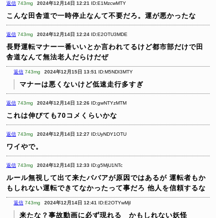
返信
743mg
2024年12月14日 12:21
ID:E1MzcwMTY
こんな田舎道で一時停止なんて不要だろ。運が悪かったな
返信
743mg
2024年12月14日 12:24
ID:E2OTU3MDE
長野運転マナー一番いいとか言われてるけど都市部だけで田
舎道なんて無法老人だらけだぜ
返信
743mg
2024年12月15日 13:51
ID:M5NDI3MTY
マナーは悪くないけど低速走行多すぎ
返信
743mg
2024年12月14日 12:26
ID:gwNTYzMTM
これは伸びても70コメくらいかな
返信
743mg
2024年12月14日 12:27
ID:UyNDY1OTU
ワイやで。
返信
743mg
2024年12月14日 12:33
ID:g5MjU1NTc
ルール無視して出て来たババアが原因ではあるが
運転者もか
もしれない運転できてなかったって事だろ
他人を信頼するな
返信
743mg
2024年12月14日 12:41
ID:E2OTYwMjI
来たな？事故動画に必ず現れる かもしれない妖怪