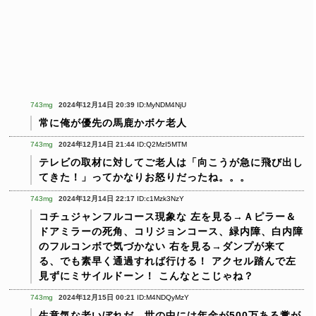
743mg
2024年12月14日 20:39
ID:MyNDM4NjU
常に俺が優先の馬鹿かボケ老人
743mg
2024年12月14日 21:44
ID:Q2MzI5MTM
テレビの取材に対してご老人は「向こうが急に飛び出し
てきた！」ってかなりお怒りだったね。。。
743mg
2024年12月14日 22:17
ID:c1Mzk3NzY
コチュジャンフルコース現象な
左を見る→Ａピラー＆
ドアミラーの死角、コリジョンコース、緑内障、白内障
のフルコンボで気づかない
右を見る→ダンプが来て
る、でも素早く通過すれば行ける！
アクセル踏んで左
見ずにミサイルドーン！
こんなとこじゃね？
743mg
2024年12月15日 00:21
ID:M4NDQyMzY
生意気な老いぼれだ。世の中には年金が500万ある糞が