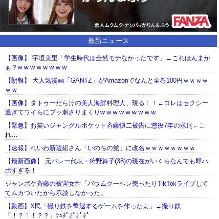
最新ニュース
【画像】 宇垣美里「学生時代は全然モテなかったです」←これほんまか
ぁ？w w w w w w w w
【朗報】 大人気漫画「GANTZ」がAmazonでなんと全巻100円ｗｗｗｗ
ｗｗ
【画像】タトゥーだらけの美人海鮮料理人、現る！！←コレはセクシー
過ぎてワイらにブッ刺さりまくりw w w w w w w w w
【緊急】お笑いジャングルポケット斉藤慎二被告に懲役7年の求刑←こ
れ…
【速報】れいわ新選組さん「いのちの党」に改名ｗｗｗｗｗｗｗｗ
【最新画像】 元バレー代表・狩野舞子(38)の現在がいくらなんでも即ハ
ボすぎる！
ジャンポケ斉藤の被害女性「バウムクーヘン売ったりTikTokライブして
てムカついたから示談しなかった」
【動画】X民「撮り鉄を撃退するゲームを作ったよ」→撮り鉄
「！？！！？？」ｼｭﾎﾟﾎﾟﾎﾟﾎﾟ