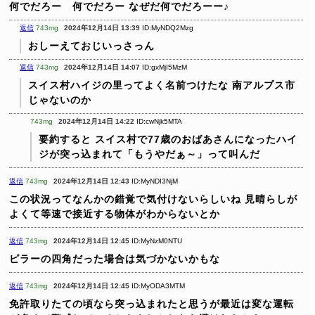
何でだろー 何でだろー
なぜだ何でだろーー♪
返信
743mg
2024年12月14日 13:39
ID:MyNDQ2Mzg
おしーえておじいっさっん
返信
743mg
2024年12月14日 14:07
ID:gxMjI5MzM
スイス村ハイジの里ってよく名前つけたな
南アルプス市
じゃないのか
743mg
2024年12月14日 14:22
ID:cwNjk5MTA
要約すると
スイス村で77歳のおばあさんになったハイ
ジが突っ込まれて「もうやだぁ～」って叫んだ
返信
743mg
2024年12月14日 12:43
ID:MyNDI3NjM
この状況ってなんかの錯覚で気付けないらしいね
見晴らしが
よくて等速で接近する物体がわからないとか
返信
743mg
2024年12月14日 12:45
ID:MyNzM0NTU
ピラーの四角だった場合は気づかないかもな
返信
743mg
2024年12月14日 12:45
ID:MyODA3MTM
免許取りたての頃なら突っ込まれたと思うが最近は変な運転