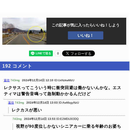
この記事が気に入ったら
いいね！しよう
いいね！
192
コメント
返信
743mg
2024年12月14日 12:10
ID:UxNzkwMzU
レクサスってこういう時に衝突回避は働かないんかな。エス
ティマは警告音鳴って急制動かかるんだけど
返信
743mg
2024年12月14日 13:03
ID:AwMzgyNzU
レクカスが悪い
743mg
2024年12月14日 13:53
ID:E2MDU3ODQ
視野が90度位しかないシニアカーに乗る年齢のお婆ち