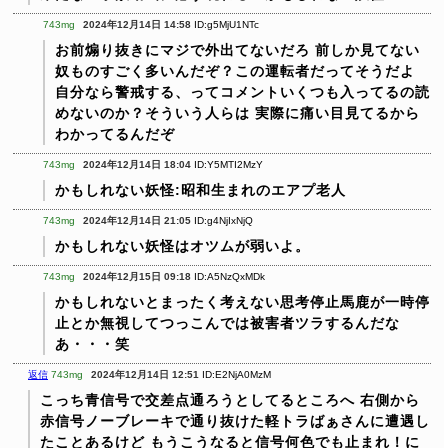
743mg
2024年12月14日 14:58
ID:g5MjU1NTc
お前煽り抜きにマジで外出てないだろ
前しか見てない
奴ものすごく多いんだぞ？この運転者だってそうだよ
自分なら警戒する、ってコメントいくつも入ってるの読
めないのか？そういう人らは
実際に痛い目見てるから
わかってるんだぞ
743mg
2024年12月14日 18:04
ID:Y5MTI2MzY
かもしれない妖怪:昭和生まれのエアプ老人
743mg
2024年12月14日 21:05
ID:g4NjIxNjQ
かもしれない妖怪はオツムが弱いよ。
743mg
2024年12月15日 09:18
ID:A5NzQxMDk
かもしれないとまったく考えない思考停止馬鹿が一時停
止とか無視してつっこんでは被害者ツラするんだな
あ・・・笑
返信
743mg
2024年12月14日 12:51
ID:E2NjA0MzM
こっち青信号で交差点通ろうとしてるところへ
右側から
赤信号ノーブレーキで通り抜けた軽トラばぁさんに遭遇し
たことあるけど
もうこうなると信号何色でも止まれ！に