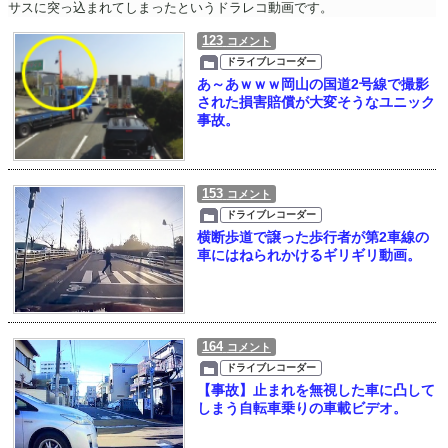
サスに突っ込まれてしまったというドラレコ動画です。
123
コメント
ドライブレコーダー
あ～あｗｗｗ岡山の国道2号線で撮影
された損害賠償が大変そうなユニック
事故。
153
コメント
ドライブレコーダー
横断歩道で譲った歩行者が第2車線の
車にはねられかけるギリギリ動画。
164
コメント
ドライブレコーダー
【事故】止まれを無視した車に凸して
しまう自転車乗りの車載ビデオ。