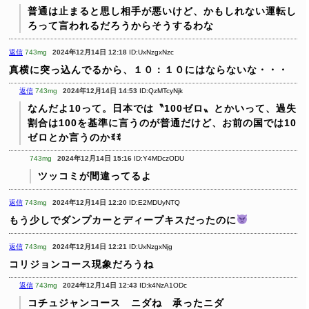
普通は止まると思し相手が悪いけど、かもしれない運転し
ろって言われるだろうからそうするわな
返信
743mg
2024年12月14日 12:18
ID:UxNzgxNzc
真横に突っ込んでるから、１０：１０にはならないな・・・
返信
743mg
2024年12月14日 14:53
ID:QzMTcyNjk
なんだよ10って。日本では〝100ゼロ〟とかいって、過失
割合は100を基準に言うのが普通だけど、お前の国では10
ゼロとか言うのかꉂꉂ
743mg
2024年12月14日 15:16
ID:Y4MDczODU
ツッコミが間違ってるよ
返信
743mg
2024年12月14日 12:20
ID:E2MDUyNTQ
もう少しでダンプカーとディープキスだったのに
返信
743mg
2024年12月14日 12:21
ID:UxNzgxNjg
コリジョンコース現象だろうね
返信
743mg
2024年12月14日 12:43
ID:k4NzA1ODc
コチュジャンコース ニダね 承ったニダ