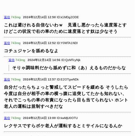
返信
743mg
2024年12月14日 12:50
ID:k1MDg2ODE
これは避けれる自信ないわｗ 見通し悪かったら速度落とす
けどこの状況で右の車のために速度落とす奴は少なそう
返信
743mg
2024年12月14日 12:52
ID:Y0MTA1NDI
コチュジャンを舐めるなよ
返信
743mg
2024年12月14日 14:56
ID:QzMTcyNjk
そりゃ調味料だから舐めずに和（あ）えるものだからな
返信
743mg
2024年12月14日 12:57
ID:E2OTgwNDk
自分だったらちょっと警戒してスピードを緩める
そうしたら
今度は自分が相手の車の横っ腹に追突してたかも知れない、
それでこっちの車の有責になったら目も当てられない
ホント
老人の運転は規制すべきだな
返信
743mg
2024年12月14日 13:00
ID:kwMjU0OTU
レクサスですらボケ老人が運転するとミサイルになるんか