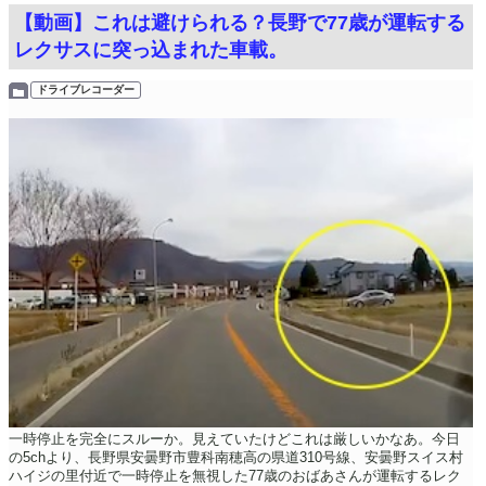
【動画】これは避けられる？長野で77歳が運転する
レクサスに突っ込まれた車載。
ドライブレコーダー
一時停止を完全にスルーか。見えていたけどこれは厳しいかなあ。今日
の5chより、長野県安曇野市豊科南穂高の県道310号線、安曇野スイス村
ハイジの里付近で一時停止を無視した77歳のおばあさんが運転するレク