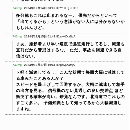
743mg
2024年12月14日 23:02
ID:Y1OTg2OTU
多分俺もこれは止まれるなー。
優先だからといって
「出てくるかも」という意識がない人には分からないか
もしれんけど。
743mg
2024年12月15日 01:43
ID:cwNDIzNzA
まあ、撮影者より早い速度で脇道走行してるし、減速も
直前だから警戒はするな。
ただ、事故を回避できる自
信はない。
743mg
2024年12月17日 10:41
ID:gzMjA4MjA
＞軽く減速してるし、こんな状態で毎回大幅に減速して
る車みたことあるんか？
スピードを爆上げして回避するか、大幅に減速して相手
の出方を見る。 信号機のない見通しの良い交差点 ほど
衝突する確率が高い。錯覚なんです。北海道でこれもの
すごく多い。
予備知識として知ってるから大幅減速し
ますね。