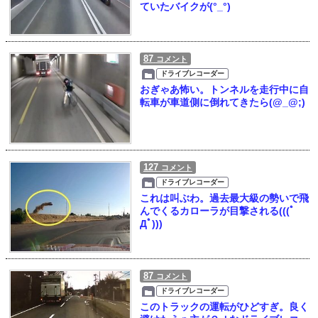
ていたバイクが(°_°)
87
コメント
ドライブレコーダー
おぎゃあ怖い。トンネルを走行中に自
転車が車道側に倒れてきたら(@_@;)
127
コメント
ドライブレコーダー
これは叫ぶわ。過去最大級の勢いで飛
んでくるカローラが目撃される(((ﾟ
Дﾟ)))
87
コメント
ドライブレコーダー
このトラックの運転がひどすぎ。良く