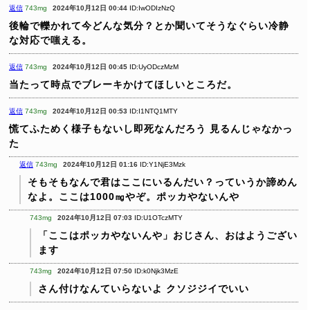
返信
743mg
2024年10月12日 00:44
ID:IwODIzNzQ
後輪で轢かれて今どんな気分？とか聞いてそうなぐらい冷静
な対応で嗤える。
返信
743mg
2024年10月12日 00:45
ID:UyODczMzM
当たって時点でブレーキかけてほしいところだ。
返信
743mg
2024年10月12日 00:53
ID:I1NTQ1MTY
慌てふためく様子もないし即死なんだろう
見るんじゃなかっ
た
返信
743mg
2024年10月12日 01:16
ID:Y1NjE3Mzk
そもそもなんで君はここにいるんだい？っていうか諦めん
なよ。ここは1000㎎やぞ。ポッカやないんや
743mg
2024年10月12日 07:03
ID:U1OTczMTY
「ここはポッカやないんや」おじさん、おはようござい
ます
743mg
2024年10月12日 07:50
ID:k0Njk3MzE
さん付けなんていらないよ クソジジイでいい