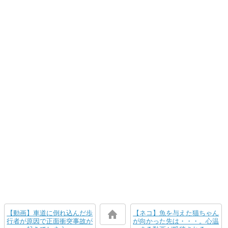
【動画】車道に倒れ込んだ歩
【ネコ】魚を与えた猫ちゃん
行者が原因で正面衝突事故が
が向かった先は・・・。心温