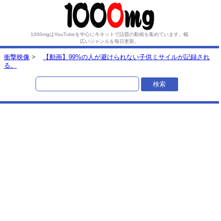
1000mgはYouTubeを中心に今ネットで話題の動画を集めています。
幅
広いジャンルを毎日更新。
衝撃映像
>
【動画】99%の人が避けられない子供ミサイルが記録され
る。