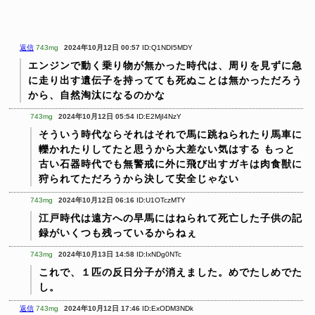
返信
743mg
2024年10月12日 00:57
ID:Q1NDI5MDY
エンジンで動く乗り物が無かった時代は、周りを見ずに急
に走り出す遺伝子を持ってても死ぬことは無かっただろう
から、自然淘汰になるのかな
743mg
2024年10月12日 05:54
ID:E2MjI4NzY
そういう時代ならそれはそれで馬に跳ねられたり馬車に
轢かれたりしてたと思うから大差ない気はする
もっと
古い石器時代でも無警戒に外に飛び出すガキは肉食獣に
狩られてただろうから決して安全じゃない
743mg
2024年10月12日 06:16
ID:U1OTczMTY
江戸時代は遠方への早馬にはねられて死亡した子供の記
録がいくつも残っているからねぇ
743mg
2024年10月13日 14:58
ID:IxNDg0NTc
これで、１匹の反日分子が消えました。めでたしめでた
し。
返信
743mg
2024年10月12日 17:46
ID:ExODM3NDk