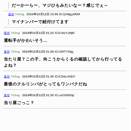
だーかーらー、マジひもみたいなー？感じでぇ～
返信
743mg
2024年10月12日 13:06
ID:Q4MjgyMDM
マイナンバーで紐付けてます
返信
743mg
2024年10月12日 01:22
ID:ExNzYzMjM
運転手がかわいそう…
返信
743mg
2024年10月12日 01:28
ID:I2MTY3Njg
当たり屋？この子、向こうからくるの確認してから行ってる
よね？
返信
743mg
2024年10月12日 01:30
ID:E2Mzc4NDY
最後のクルリンパがとってもワンパクだね
返信
743mg
2024年10月12日 01:30
ID:cwODM3Njc
当り屋ごっこ？