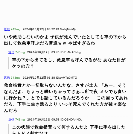
返信
743mg
2024年10月12日 03:22
ID:MwNjMwMjk
いや救助しないのかよ
子供が死んでいたとしても車の下から
出して救急車呼ぶだろ普通ｗｗ
やばすぎるわ
返信
743mg
2024年10月12日 03:40
ID:ExNzA0Nzg
車の下から出てるし、救急車も呼んでるがな
あなた目が
ケツの穴？
返信
743mg
2024年10月12日 03:38
ID:cyMTg0MTQ
救命措置とか一切取らないんだな、さすが土人
「あー、そう
なんだよ、ちょっと轢いちゃってさぁ…所で夜
メシでも食い
に行かね？」とでも話しているんだろうか
この国ってあれ
だろ、下手に生き残るより
いっそ死んでくれた方が後々楽な
んだろ
返信
743mg
2024年10月12日 09:56
ID:Q1NDA4NDg
この状態で救命措置って何するんだよ
下手に手を出した
らトドメ刺すだけ