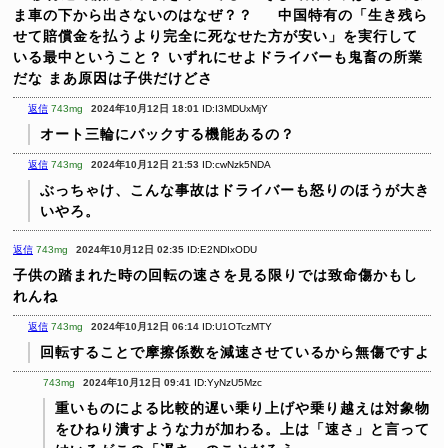
ま車の下から出さないのはなぜ？？
中国特有の「生き残ら
せて賠償金を払うより完全に死なせた方が安い」を実行して
いる最中ということ？
いずれにせよドライバーも鬼畜の所業
だな
まあ原因は子供だけどさ
返信
743mg
2024年10月12日 18:01
ID:I3MDUxMjY
オート三輪にバックする機能あるの？
返信
743mg
2024年10月12日 21:53
ID:cwNzk5NDA
ぶっちゃけ、こんな事故はドライバーも怒りのほうが大き
いやろ。
返信
743mg
2024年10月12日 02:35
ID:E2NDIxODU
子供の踏まれた時の回転の速さを見る限りでは致命傷かもし
れんね
返信
743mg
2024年10月12日 06:14
ID:U1OTczMTY
回転することで摩擦係数を減速させているから無傷ですよ
743mg
2024年10月12日 09:41
ID:YyNzU5Mzc
重いものによる比較的遅い乗り上げや乗り越えは対象物
をひねり潰すような力が加わる。上は「速さ」と言って