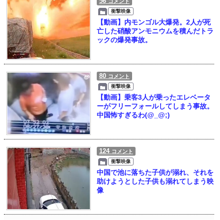
56
コメント
衝撃映像
【動画】内モンゴル大爆発。2人が死
亡した硝酸アンモニウムを積んだトラ
ックの爆発事故。
80
コメント
衝撃映像
【動画】乗客3人が乗ったエレベータ
ーがフリーフォールしてしまう事故。
中国怖すぎるわ(@_@;)
124
コメント
衝撃映像
中国で池に落ちた子供が溺れ、それを
助けようとした子供も溺れてしまう映
像