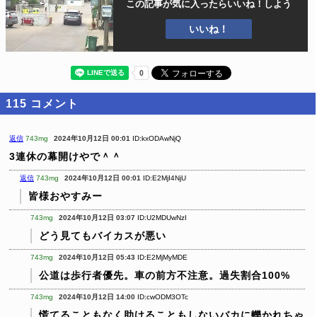
この記事が気に入ったら
いいね！しよう
いいね！
115
コメント
返信
743mg
2024年10月12日 00:01
ID:kxODAwNjQ
3連休の幕開けやで＾＾
返信
743mg
2024年10月12日 00:01
ID:E2MjI4NjU
皆様おやすみー
743mg
2024年10月12日 03:07
ID:U2MDUwNzI
どう見てもバイカスが悪い
743mg
2024年10月12日 05:43
ID:E2MjMyMDE
公道は歩行者優先。車の前方不注意。過失割合100%
743mg
2024年10月12日 14:00
ID:cwODM3OTc
慌てることもなく助けることもしないバカに轢かれちゃ