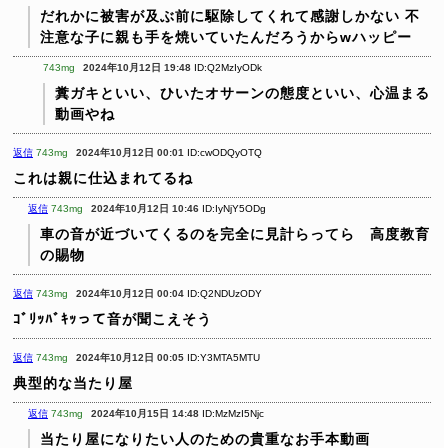
だれかに被害が及ぶ前に駆除してくれて感謝しかない
不
注意な子に親も手を焼いていたんだろうからwハッピー
743mg
2024年10月12日 19:48
ID:Q2MzIyODk
糞ガキといい、ひいたオサーンの態度といい、心温まる
動画やね
返信
743mg
2024年10月12日 00:01
ID:cwODQyOTQ
これは親に仕込まれてるね
返信
743mg
2024年10月12日 10:46
ID:IyNjY5ODg
車の音が近づいてくるのを完全に見計らってら 高度教育
の賜物
返信
743mg
2024年10月12日 00:04
ID:Q2NDUzODY
ｺﾞﾘｯﾊﾞｷｯって音が聞こえそう
返信
743mg
2024年10月12日 00:05
ID:Y3MTA5MTU
典型的な当たり屋
返信
743mg
2024年10月15日 14:48
ID:MzMzI5Njc
当たり屋になりたい人のための貴重なお手本動画