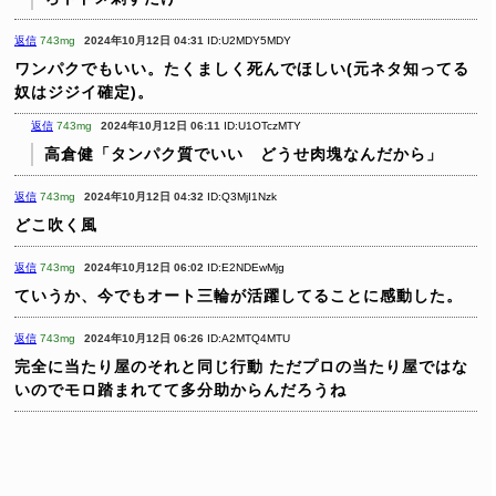
返信
743mg
2024年10月12日 04:31
ID:U2MDY5MDY
ワンパクでもいい。たくましく死んでほしい(元ネタ知ってる
奴はジジイ確定)。
返信
743mg
2024年10月12日 06:11
ID:U1OTczMTY
高倉健「タンパク質でいい どうせ肉塊なんだから」
返信
743mg
2024年10月12日 04:32
ID:Q3MjI1Nzk
どこ吹く風
返信
743mg
2024年10月12日 06:02
ID:E2NDEwMjg
ていうか、今でもオート三輪が活躍してることに感動した。
返信
743mg
2024年10月12日 06:26
ID:A2MTQ4MTU
完全に当たり屋のそれと同じ行動
ただプロの当たり屋ではな
いのでモロ踏まれてて多分助からんだろうね