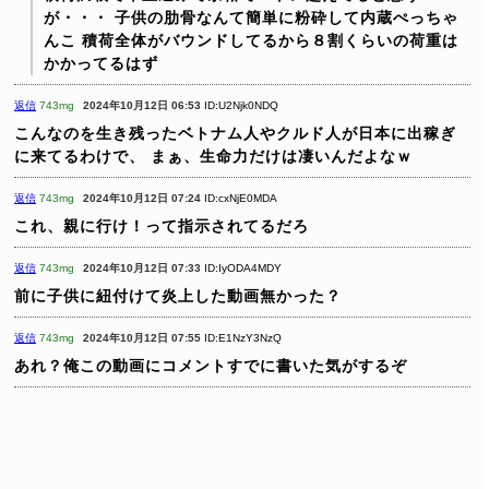
が・・・
子供の肋骨なんて簡単に粉砕して内蔵ぺっちゃ
んこ
積荷全体がバウンドしてるから８割くらいの荷重は
かかってるはず
返信
743mg
2024年10月12日 06:53
ID:U2Njk0NDQ
こんなのを生き残ったベトナム人やクルド人が日本に出稼ぎ
に来てるわけで、
まぁ、生命力だけは凄いんだよなｗ
返信
743mg
2024年10月12日 07:24
ID:cxNjE0MDA
これ、親に行け！って指示されてるだろ
返信
743mg
2024年10月12日 07:33
ID:IyODA4MDY
前に子供に紐付けて炎上した動画無かった？
返信
743mg
2024年10月12日 07:55
ID:E1NzY3NzQ
あれ？俺この動画にコメントすでに書いた気がするぞ