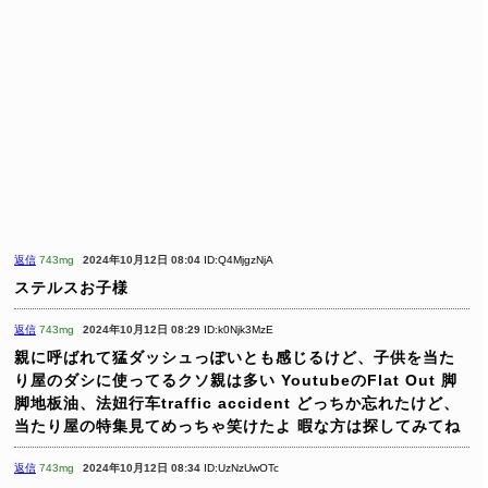
返信
743mg
2024年10月12日 08:04
ID:Q4MjgzNjA
ステルスお子様
返信
743mg
2024年10月12日 08:29
ID:k0Njk3MzE
親に呼ばれて猛ダッシュっぽいとも感じるけど、子供を当た
り屋のダシに使ってるクソ親は多い YoutubeのFlat Out 脚
脚地板油、法妞行车traffic accident
どっちか忘れたけど、
当たり屋の特集見てめっちゃ笑けたよ
暇な方は探してみてね
返信
743mg
2024年10月12日 08:34
ID:UzNzUwOTc