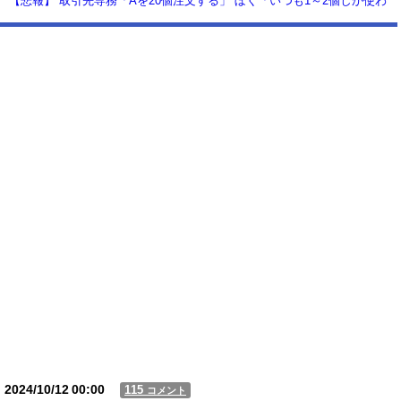
【悲報】 取引先専務「Aを20個注文する」 ぼく「いつも1～2個しか使わ
ないけど本当に20であってる？」 取専「あってる」→結果『こう』なっ
たんだが...
【動画】USJの禁止エリアに子どもたちが続々乱入 → スタッフが注意し
ても止まらない事態に
Powered by livedoor 相互RSS
2024/10/12
00:00
115
コメント