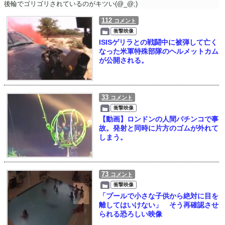
後輪でゴリゴリされているのがキツい(@_@;)
112
コメント
衝撃映像
ISISゲリラとの戦闘中に被弾して亡く
なった米軍特殊部隊のヘルメットカム
が公開される。
33
コメント
衝撃映像
【動画】ロンドンの人間パチンコで事
故。発射と同時に片方のゴムが外れて
しまう。
73
コメント
衝撃映像
「プールで小さな子供から絶対に目を
離してはいけない」 そう再確認させ
られる恐ろしい映像