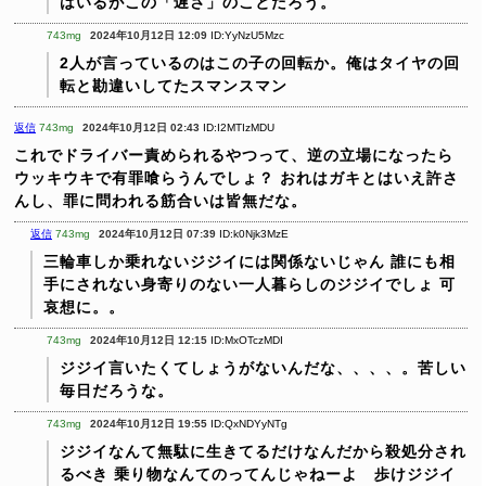
はいるがこの「遅さ」のことだろう。
743mg
2024年10月12日 12:09
ID:YyNzU5Mzc
2人が言っているのはこの子の回転か。俺はタイヤの回
転と勘違いしてたスマンスマン
返信
743mg
2024年10月12日 02:43
ID:I2MTIzMDU
これでドライバー責められるやつって、逆の立場になったら
ウッキウキで有罪喰らうんでしょ？
おれはガキとはいえ許さ
んし、罪に問われる筋合いは皆無だな。
返信
743mg
2024年10月12日 07:39
ID:k0Njk3MzE
三輪車しか乗れないジジイには関係ないじゃん
誰にも相
手にされない身寄りのない一人暮らしのジジイでしょ
可
哀想に。。
743mg
2024年10月12日 12:15
ID:MxOTczMDI
ジジイ言いたくてしょうがないんだな、、、、。苦しい
毎日だろうな。
743mg
2024年10月12日 19:55
ID:QxNDYyNTg
ジジイなんて無駄に生きてるだけなんだから殺処分され
るべき
乗り物なんてのってんじゃねーよ 歩けジジイ