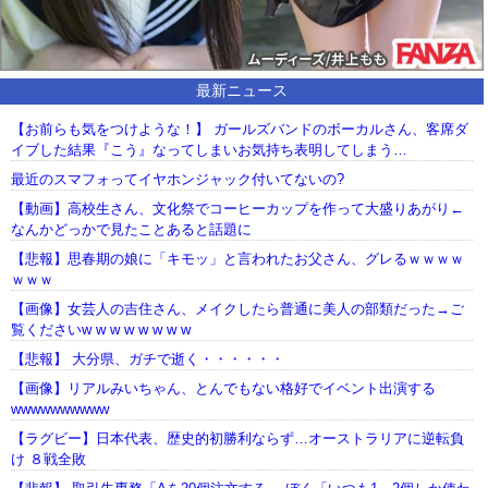
最新ニュース
【お前らも気をつけような！】 ガールズバンドのボーカルさん、客席ダ
イブした結果『こう』なってしまいお気持ち表明してしまう…
最近のスマフォってイヤホンジャック付いてないの?
【動画】高校生さん、文化祭でコーヒーカップを作って大盛りあがり←
なんかどっかで見たことあると話題に
【悲報】思春期の娘に「キモッ」と言われたお父さん、グレるｗｗｗｗ
ｗｗｗ
【画像】女芸人の吉住さん、メイクしたら普通に美人の部類だった→ご
覧くださいw w w w w w w w
【悲報】 大分県、ガチで逝く・・・・・・
【画像】リアルみいちゃん、とんでもない格好でイベント出演する
wwwwwwwwww
【ラグビー】日本代表、歴史的初勝利ならず…オーストラリアに逆転負
け ８戦全敗