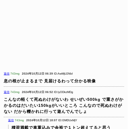
返信
743mg
2024年10月12日 06:39
ID:AwMjU2MzI
息の根が止まるまで
見届けるわって分かる映像
返信
743mg
2024年10月12日 06:52
ID:IyODkzMDg
こんなの軽くて死ぬわけがないわ
せいぜい500kg
で重さがか
かるのはだいたい150kgがいいところ
こんなので死ぬわけが
ない
だから轢かれに行って遊んでんでしょ
返信
743mg
2024年10月12日 18:07
ID:I3MDUxMjY
積荷満載で車重込みで余裕で１トン超えてると思う