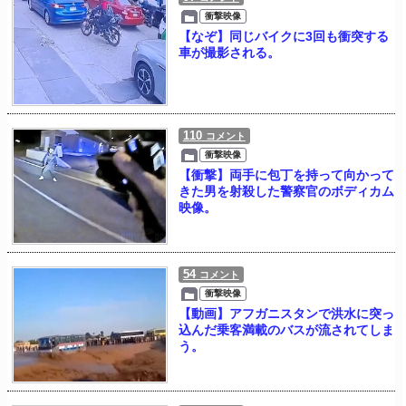
衝撃映像
【なぞ】同じバイクに3回も衝突する
車が撮影される。
110
コメント
衝撃映像
【衝撃】両手に包丁を持って向かって
きた男を射殺した警察官のボディカム
映像。
54
コメント
衝撃映像
【動画】アフガニスタンで洪水に突っ
込んだ乗客満載のバスが流されてしま
う。