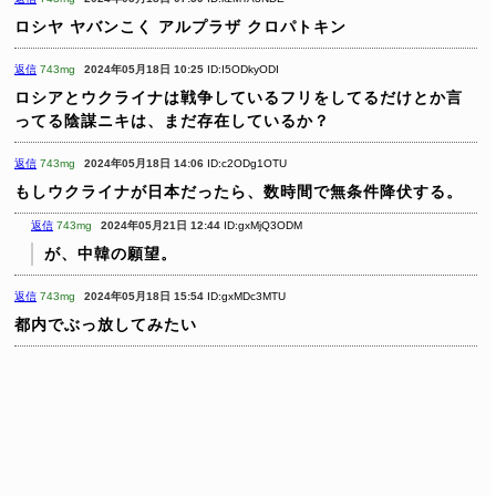
ロシヤ ヤバンこく アルプラザ クロパトキン
返信
743mg
2024年05月18日 10:25
ID:I5ODkyODI
ロシアとウクライナは戦争しているフリをしてるだけとか言
ってる陰謀ニキは、まだ存在しているか？
返信
743mg
2024年05月18日 14:06
ID:c2ODg1OTU
もしウクライナが日本だったら、数時間で無条件降伏する。
返信
743mg
2024年05月21日 12:44
ID:gxMjQ3ODM
が、中韓の願望。
返信
743mg
2024年05月18日 15:54
ID:gxMDc3MTU
都内でぶっ放してみたい