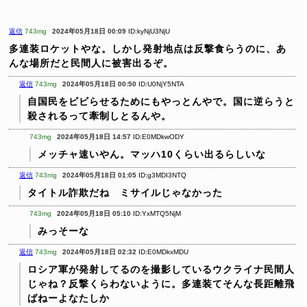
返信
743mg
2024年05月18日 00:09
ID:kyNjU3NjU
多連装ロケットやな。しかし発射地点は反撃食らうのに、あ
んな場所だと民間人に被害出るぞ。
返信
743mg
2024年05月18日 00:50
ID:U0NjY5NTA
自国民をビビらせるためにもやっとんやで。国に逆らうと
殺されるって牽制しとるんや。
743mg
2024年05月18日 14:57
ID:E0MDkwODY
メッチャ速いやん。マッハ10くらい出るらしいな
返信
743mg
2024年05月18日 01:05
ID:g3MDI3NTQ
タイトル詐欺だね ミサイルじゃなかった
743mg
2024年05月18日 05:10
ID:YxMTQ5NjM
みっそーな
返信
743mg
2024年05月18日 02:32
ID:E0MDkxMDU
ロシア軍が発射してるのを撮影しているウクライナ民間人
じゃね？反撃くらわないように。多連装てそんな長距離飛
ばねーよなたしか