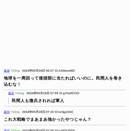
返信
743mg
2024年05月18日 06:27
ID:A4MzkwMDI
地球を一周回って後頭部に当たればいいのに。民間人を巻き
込むな！
返信
743mg
2024年05月18日 07:09
ID:g2NzM2ODI
民間人も徴兵されれば軍人
返信
743mg
2024年05月18日 07:15
ID:kxNjg1MzE
これ大戦略でまあまあ強かったやつじゃん？
返信
743mg
2024年05月18日 07:59
ID:kzMTA3NDE