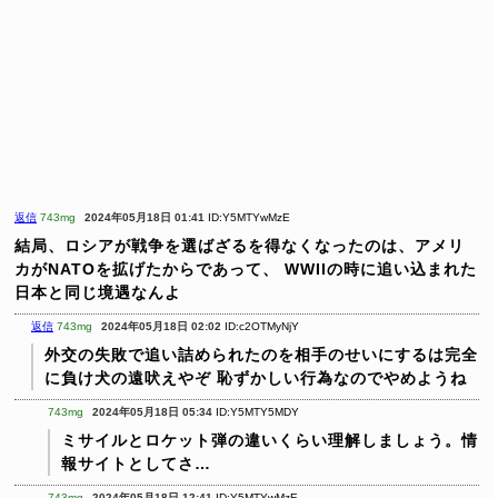
返信
743mg
2024年05月18日 01:41
ID:Y5MTYwMzE
結局、ロシアが戦争を選ばざるを得なくなったのは、アメリ
カがNATOを拡げたからであって、
WWIIの時に追い込まれた
日本と同じ境遇なんよ
返信
743mg
2024年05月18日 02:02
ID:c2OTMyNjY
外交の失敗で追い詰められたのを相手のせいにするは完全
に負け犬の遠吠えやぞ
恥ずかしい行為なのでやめようね
743mg
2024年05月18日 05:34
ID:Y5MTY5MDY
ミサイルとロケット弾の違いくらい理解しましょう。情
報サイトとしてさ…
743mg
2024年05月18日 12:41
ID:Y5MTYwMzE