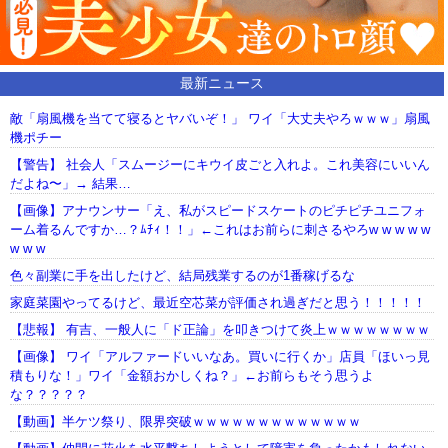
最新ニュース
敵「扇風機を当てて寝るとヤバいぞ！」 ワイ「大丈夫やろｗｗｗ」扇風
機ポチー
【警告】 社会人「スムージーにキウイ皮ごと入れよ。これ美容にいいん
だよね〜」→ 結果…
【画像】アナウンサー「え、私がスピードスケートのピチピチユニフォ
ーム着るんですか…？ﾑﾁｨ！！」←これはお前らに刺さるやろw w w w w
w w w
色々副業に手を出したけど、結局残業するのが1番稼げるな
家庭菜園やってるけど、最近空芯菜が評価され過ぎだと思う！！！！！
【悲報】 有吉、一般人に「ド正論」を叩きつけて炎上ｗｗｗｗｗｗｗｗ
【画像】 ワイ「アルファードいいなあ。買いに行くか」店員「ほいっ見
積もりな！」ワイ「金額おかしくね？」←お前らもそう思うよ
な？？？？？
【動画】半ケツ祭り、限界突破ｗｗｗｗｗｗｗｗｗｗｗｗｗ