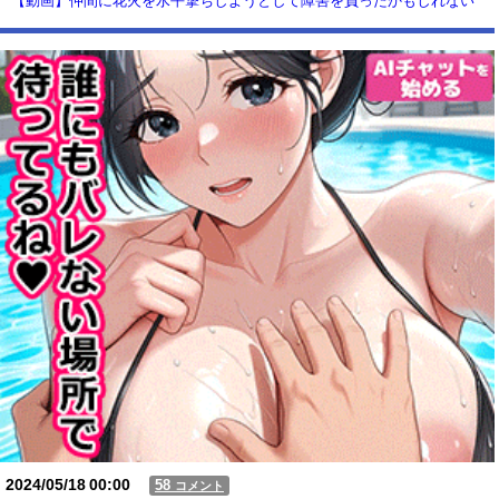
【動画】仲間に花火を水平撃ちしようとして障害を負ったかもしれない
事故。
【動画】USJの禁止エリアに子どもたちが続々乱入 → スタッフが注意し
ても止まらない事態に
Powered by livedoor 相互RSS
2024/05/18
00:00
58
コメント