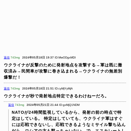
返信
743mg
2024年05月18日 19:37
ID:MwODgxMDI
ウクライナが反撃のために発射地点を攻撃する→軍は既に撤
収済み→民間車が攻撃に巻き込まれる→ウクライナの無差別
爆撃だ！
返信
743mg
2024年05月18日 21:51
ID:cyMjYyMjA
ウクライナが秒で発射地点特定できるわけねーだろ。
返信
743mg
2024年05月21日 21:44
ID:gxMjQ1NDM
NATOが24時間監視しているから、発射の前の時点で特
定はしている。
特定はしていても、ウクライナ軍はすぐ
には応戦できないし、応戦できるようなミサイル撃ち込ん
だら、ロシアの方も黙っちゃいない。で、エスカレートし