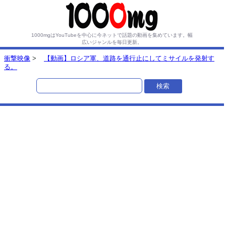
1000mgはYouTubeを中心に今ネットで話題の動画を集めています。
幅
広いジャンルを毎日更新。
衝撃映像
>
【動画】ロシア軍、道路を通行止にしてミサイルを発射す
る。