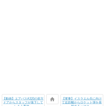
【動画】エアバスA320の前方
【軍事】イスラエル兵に向け
ドアからスタッフが落下して
て近距離からロケット弾を発