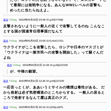
て最期には核戦争になる。あんなWW2レベルの盲撃ち、
めったに当たらねえよ。
返信
743mg
2024年05月18日 23:08
ID:g3NDY5MjE
反撃されないように一般人の近くで攻撃してるのね
こんなこ
とする国が国連常任理事国だなんて
返信
743mg
2024年05月20日 15:05
ID:EzNzE2ODc
ウクライナがここを攻撃したら、ロシアや日本のマスゴミが
「ウクライナは一般市民への攻撃を開始した」って騒ぐんだ
よね
返信
743mg
2024年05月21日 12:46
ID:gxMjQ3ODM
が、中韓の願望。
返信
743mg
2024年05月21日 12:46
ID:gxMjQ3ODM
一応言っとくが、ああいうミサイルの噴煙は毒性がある。
だ
から発射は必ず気密構造のところからする。
一般人の居ると
ころで発射するなんて露は真正のクズ。
返信
743mg
2025年05月07日 00:16
ID:Q0MjcwMTk