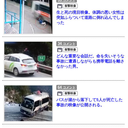
コメント
衝撃映像
生と死の境目映像。体調の悪い女性は
突如ふらついて道路に倒れ込んでしま
った
34
コメント
衝撃映像
どんな重要な会話だ。命を失いそうな
事故に遭遇しながらも携帯電話を離さ
なかった男。
64
コメント
衝撃映像
バスが崖から落下して5人が死亡した
事故の映像が公開される。