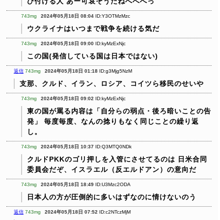
び付ける人
あー可哀そうだねへへへっ
743mg
2024年05月18日 08:04
ID:Y3OTMzMzc
ウクライナはいつまで戦争を続ける気だ
743mg
2024年05月18日 09:00
ID:kyMzExNjc
この国(発信している国は日本ではない)
返信
743mg
2024年05月18日 01:18
ID:g3Mjg5NzM
支那、クルド、イラン、ロシア、コイツら移民のせいや
743mg
2024年05月18日 09:02
ID:kyMzExNjc
東の国が罵る内容は「自分らの弱点・後ろ暗いことの告
発」
毎度毎度、なんの捻りもなく同じことの繰り返
し。
743mg
2024年05月18日 10:37
ID:Q3MTQ0NDk
クルドPKKのゴリ押しを入管にさせてるのは
日米合同
委員会だぞ、イスラエル（反エルドアン）の意向だ
743mg
2024年05月18日 18:49
ID:U3Mzc2ODA
日本人の方が圧倒的に多いはずなのに情けないのう
返信
743mg
2024年05月18日 07:52
ID:c2NTczMjM