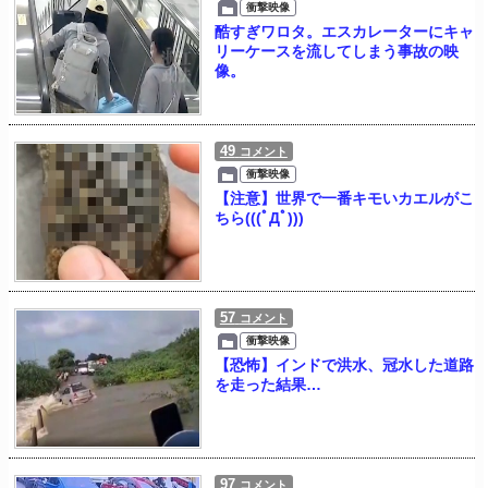
衝撃映像
酷すぎワロタ。エスカレーターにキャ
リーケースを流してしまう事故の映
像。
49
コメント
衝撃映像
【注意】世界で一番キモいカエルがこ
ちら(((ﾟДﾟ)))
57
コメント
衝撃映像
【恐怖】インドで洪水、冠水した道路
を走った結果…
97
コメント