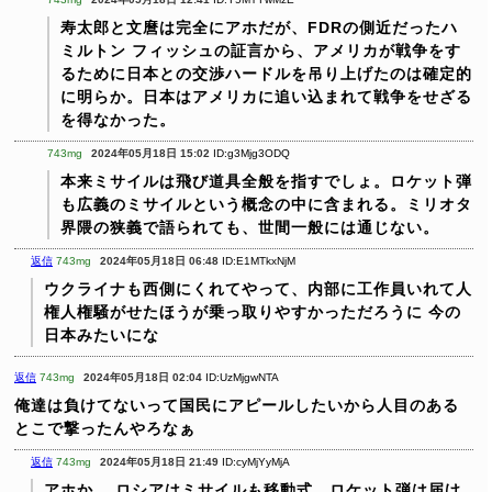
寿太郎と文麿は完全にアホだが、FDRの側近だったハ
ミルトン フィッシュの証言から、アメリカが戦争をす
るために日本との交渉ハードルを吊り上げたのは確定的
に明らか。日本はアメリカに追い込まれて戦争をせざる
を得なかった。
743mg
2024年05月18日 15:02
ID:g3Mjg3ODQ
本来ミサイルは飛び道具全般を指すでしょ。ロケット弾
も広義のミサイルという概念の中に含まれる。ミリオタ
界隈の狭義で語られても、世間一般には通じない。
返信
743mg
2024年05月18日 06:48
ID:E1MTkxNjM
ウクライナも西側にくれてやって、内部に工作員いれて人
権人権騒がせたほうが乗っ取りやすかっただろうに
今の
日本みたいにな
返信
743mg
2024年05月18日 02:04
ID:UzMjgwNTA
俺達は負けてないって国民にアピールしたいから人目のある
とこで撃ったんやろなぁ
返信
743mg
2024年05月18日 21:49
ID:cyMjYyMjA
アホか。
ロシアはミサイルも移動式、ロケット弾は届け