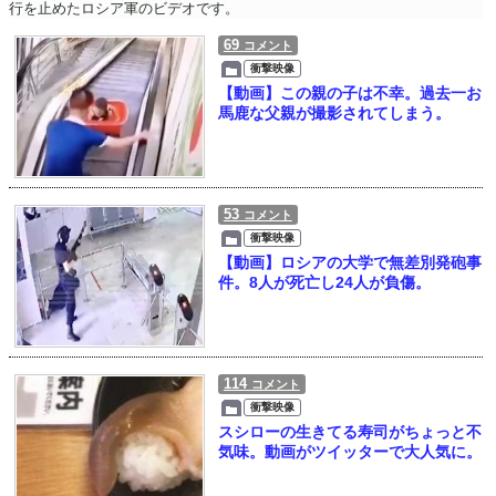
行を止めたロシア軍のビデオです。
69
コメント
衝撃映像
【動画】この親の子は不幸。過去一お
馬鹿な父親が撮影されてしまう。
53
コメント
衝撃映像
【動画】ロシアの大学で無差別発砲事
件。8人が死亡し24人が負傷。
114
コメント
衝撃映像
スシローの生きてる寿司がちょっと不
気味。動画がツイッターで大人気に。