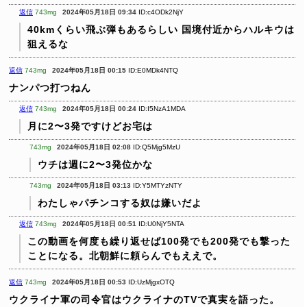
返信
743mg
2024年05月18日 09:34
ID:c4ODk2NjY
40kmくらい飛ぶ弾もあるらしい
国境付近からハルキウは
狙えるな
返信
743mg
2024年05月18日 00:15
ID:E0MDk4NTQ
ナンパつ打つねん
返信
743mg
2024年05月18日 00:24
ID:I5NzA1MDA
月に2〜3発ですけどお宅は
743mg
2024年05月18日 02:08
ID:Q5Mjg5MzU
ウチは週に2〜3発位かな
743mg
2024年05月18日 03:13
ID:Y5MTYzNTY
わたしゃパチンコする奴は嫌いだよ
返信
743mg
2024年05月18日 00:51
ID:U0NjY5NTA
この動画を何度も繰り返せば100発でも200発でも撃った
ことになる。北朝鮮に頼らんでもええで。
返信
743mg
2024年05月18日 00:53
ID:UzMjgxOTQ
ウクライナ軍の司令官はウクライナのTVで真実を語った。