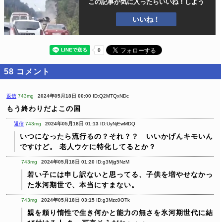
この記事が気に入ったら
いいね！しよう
いいね！
58
コメント
返信
743mg
2024年05月18日 00:00
ID:Q2MTQxNDc
もう終わりだよこの国
返信
743mg
2024年05月18日 01:13
ID:UyNjEwMDQ
いつになったら流行るの？それ？？ いいかげんキモいん
ですけど。
老人ウケに特化してるとか？
743mg
2024年05月18日 01:20
ID:g3Mjg5NzM
若い子には申し訳ないと思ってる、子供を増やせなかっ
た氷河期世で、本当にすまない。
743mg
2024年05月18日 03:15
ID:g3Mzc0OTk
親を頼り惰性で生き何かと能力の無さを氷河期世代に結