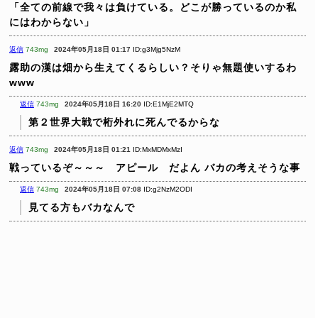
「全ての前線で我々は負けている。どこが勝っているのか私
にはわからない」
返信
743mg
2024年05月18日 01:17
ID:g3Mjg5NzM
露助の漢は畑から生えてくるらしい？そりゃ無題使いするわ
www
返信
743mg
2024年05月18日 16:20
ID:E1MjE2MTQ
第２世界大戦で桁外れに死んでるからな
返信
743mg
2024年05月18日 01:21
ID:MxMDMxMzI
戦っているぞ～～～ アピール だよん
バカの考えそうな事
返信
743mg
2024年05月18日 07:08
ID:g2NzM2ODI
見てる方もバカなんで