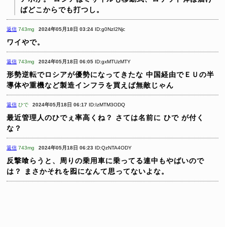
ばどこからでも打つし。
返信
743mg
2024年05月18日 03:24
ID:g0NzI2Njc
ワイやで。
返信
743mg
2024年05月18日 06:05
ID:gxMTUzMTY
形勢逆転でロシアが優勢になってきたな
中国経由でＥＵの半
導体や重機など製造インフラを買えば無敵じゃん
返信
ひで
2024年05月18日 06:17
ID:IzMTM3ODQ
最近管理人のひでぇ率高くね？
さては名前に ひで が付く
な？
返信
743mg
2024年05月18日 06:23
ID:QzNTA4ODY
反撃喰らうと、周りの乗用車に乗ってる連中もやばいので
は？
まさかそれを囮になんて思ってないよな。