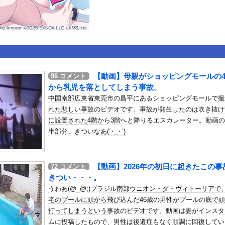
いうＡＶ女優ｗｗｗｗｗｗｗｗｗｗw
ックのり入れたけど出てこないの！！
。中国重慶市で珍しい事故が撮影される。
【動画】母親がショッピングモールの
96
コメント
から乳児を落としてしまう事故。
or 相互RSS
中国南部広東省東莞市の昌平にあるショッピングモールで撮
g
が管理しています。 RSS設定 更新順130件まで。それ以降の古いも
れた悲しい事故のビデオです。事故が発生したのは吹き抜け
に設置された4階から3階へと降りるエスカレーター。動画
半部分、きついなあ(´･_･`)
【動画】2026年の初日に起きたこの事
72
コメント
きつい・・・。
うわあ(@_@;)ブラジル南部ウニオン・ダ・ヴィトーリアで
宅のプールに頭から飛び込んだ46歳の男性がプールの底で
打ってしまうという事故のビデオです。動画は妻がインスタ
ムに投稿したもので、男性は後遺症もなく順調に回復してい