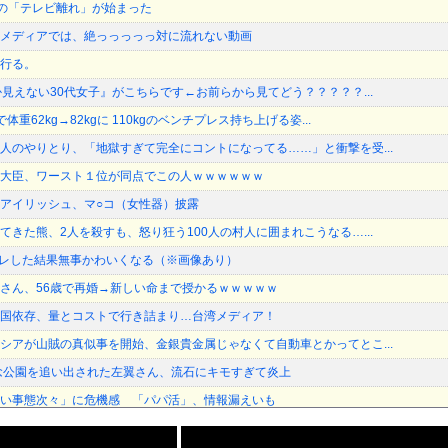
者の「テレビ離れ」が始まった
メディアでは、絶っっっっっ対に流れない動画
行る。
か見えない30代女子』がこちらです←お前らから見てどう？？？？？...
重62kg→82kgに 110kgのベンチプレス持ち上げる姿...
人のやりとり、「地獄すぎて完全にコントになってる……」と衝撃を受...
大臣、ワースト１位が同点でこの人ｗｗｗｗｗｗ
アイリッシュ、マ○コ（女性器）披露
てきた熊、2人を殺すも、怒り狂う100人の村人に囲まれこうなる…...
筋トレした結果無事かわいくなる（※画像あり）
さん、56歳で再婚→新しい命まで授かるｗｗｗｗｗ
国依存、量とコストで行き詰まり…台湾メディア！
シアが山賊の真似事を開始、金銀貴金属じゃなくて自動車とかってとこ...
念公園を追い出された左翼さん、流石にキモすぎて炎上
い事態次々」に危機感 「パパ活」、情報漏えいも
（56）結婚ｗｗｗｗｗ