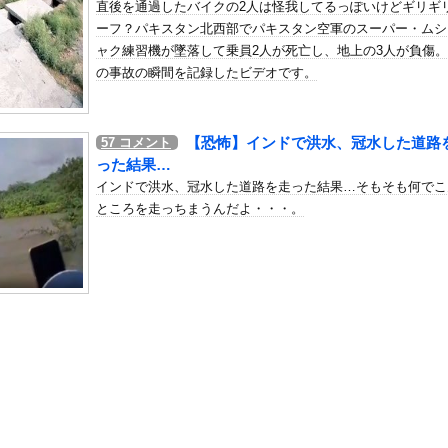
直後を通過したバイクの2人は怪我してるっぽいけどギリギ
国人審判を性接待で買収しまくっていた事が判明
ーフ？パキスタン北西部でパキスタン空軍のスーパー・ムシ
の机がこの女の子の椅子にされてたらｗｗｗ
ャク練習機が墜落して乗員2人が死亡し、地上の3人が負傷
、可愛すぎる
の事故の瞬間を記録したビデオです。
屈みで完全に見えてる動画が拡散されてしまう…
いう地雷系の女子高生って好きじゃないの？
【恐怖】インドで洪水、冠水した道路
57
コメント
ナンバーワンだ」 熊本地震直後の日本の対応のスピードに世界が衝撃
った結果…
にチン凸したアジア人短小男
、爆笑されてしまうｗｗｗ
インドで洪水、冠水した道路を走った結果…そもそも何でこ
た嫁。まさかと思い長男のDNA鑑定をするがいいな？と問うと、元嫁...
ところを走っちまうんだよ・・・。
ロシア軍兵士のHIV感染が2000％急増…ウクライナメディア！
のSNS更新が1週間途絶え、様々な憶測が飛び交う。1週間ぶりの投...
管理フォーーーーム！！！」
の金庫触らないでよ！」キチママ『そこに金庫があったから、開けてみ...
まだバレてないガチで美味い日本の食べ物ｗｗｗｗｗｗｗｗｗｗ
さん、マジでヤバい事態に…
乳美少女、水着グラビアで愛されボディを大放出wwwwww甲斐心...
襲われた男性、とんでもない方法で制圧するｗｗｗｗｗｗｗ