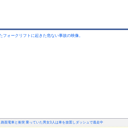
たフォークリフトに起きた危ない事故の映像。
し路面電車と衝突 乗っていた男女3人は車を放置しダッシュで逃走中