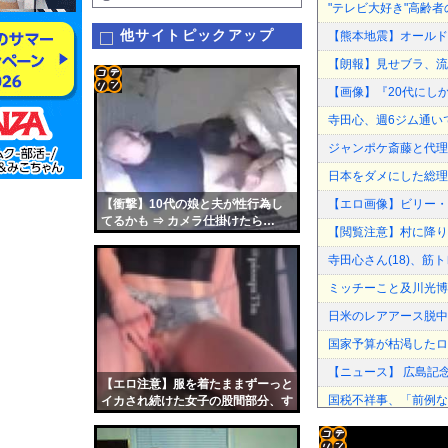
"テレビ大好き"高齢
他サイトピックアップ
【熊本地震】オールド
【朗報】見せブラ、流
【画像】『20代にし
コテ
寺田心、週6ジム通いで体
リン
ジャンポケ斎藤と代理
- 固
日本をダメにした総理
定リ
【衝撃】10代の娘と夫が性行為し
【エロ画像】ビリー・
ンク
てるかも ⇒ カメラ仕掛けたら…
【閲覧注意】村に降り
（動画あり）
自動
寺田心さん(18)、
更新
ミッチーこと及川光博
ツー
日米のレアアース脱中
ル
国家予算が枯渇したロ
【ニュース】 広島記
【エロ注意】服を着たままずーっと
国税不祥事、「前例な
イカされ続けた女子の股間部分、す
ごい事に
【朗報】及川光博さん