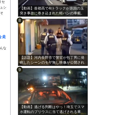
リセ
ュシ
【動画】首都高で4tトラックが原因の玉
。そ
突き事故に巻き込まれた軽バンの車載。
を走
んな
【話題】河内長野市で警官が包丁男に発
砲したシーンのモザ無し映像が公開され
る。
【動画】逃げる判断はやっ！埼玉でスマ
ホ運転のプリウスに当て逃げされる車