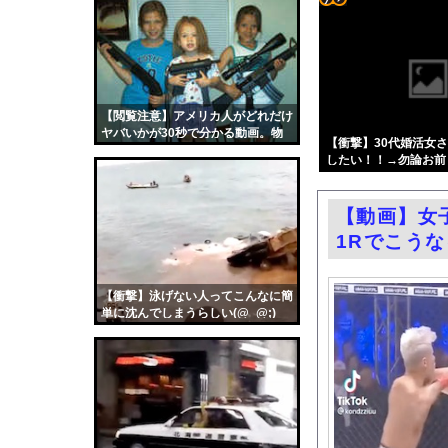
和田海佑、写真集がエ
コテ
カープ小園『打率.25
リン
【悲報】東科大医学部卒
- 固
【炎上】38歳の現役
定リ
【閲覧注意】アメリカ人がどれだけ
【悲報】小野田紀美大
ヤバいかが30秒で分かる動画。物
ンク
【衝撃】30代婚活女さ
デニー、辺野古沖事故
凄い
したい！！→勿論お前
自動
エロ漫画『冥婚の花嫁』
な？？？？？？？
更新
AmazonのアツさM
【動画】女
ツー
コスプレイヤーまめだ
1Rでこう
ル
路上駐車経験率が過去
【画像】桐谷さん「人
【衝撃】泳げない人ってこんなに簡
単に沈んでしまうらしい(@_@;)
中国「大洪水！」三峡
職場の人妻と不倫をし
韓国国会、サッカー前
日本旅行キャンセルす
うちのネコが目の前に