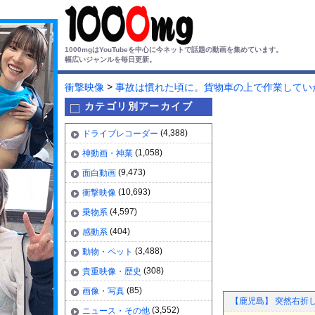
1000mgはYouTubeを中心に今ネットで話題の動画を集めています。
幅広いジャンルを毎日更新。
>
衝撃映像
事故は慣れた頃に。貨物車の上で作業してい
カテゴリ別アーカイブ
(4,388)
ドライブレコーダー
(1,058)
神動画・神業
(9,473)
面白動画
(10,693)
衝撃映像
(4,597)
乗物系
(404)
感動系
(3,488)
動物・ペット
(308)
貴重映像・歴史
(85)
画像・写真
【鹿児島】 突然右折
(3,552)
ニュース・その他