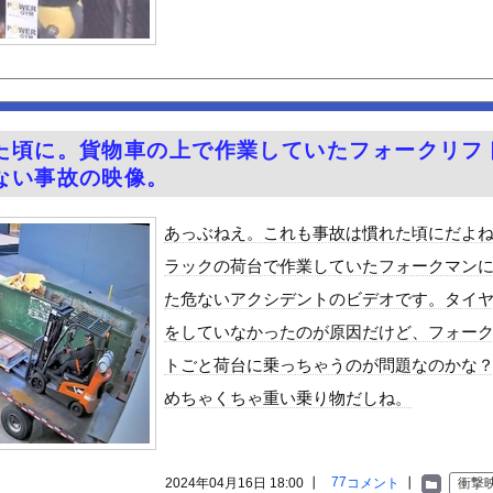
女さん、『コレ』を強調し過ぎて完全にあたしこ枠を狙ってるんだがw...
チラ、お尻くっきり、Y字開脚！！
ン、ついに神商品を販売ｗｗｗ
、札束披露するもネット民から新社会人の初ボーナスくらいしかないと...
スケベおばさんｗｗｗｗｗｗｗ
た頃に。貨物車の上で作業していたフォークリフ
Vラッコを自動車評論家が褒めてる日本、中国人からは馬鹿にされてる...
ない事故の映像。
ダ「ラーメン700円は安すぎる！2000円にするべき」
検するぜ
あっぶねえ。これも事故は慣れた頃にだよ
めルーキー”三園響子にがん攻めされたいよな！
ラックの荷台で作業していたフォークマン
くった結果
た危ないアクシデントのビデオです。タイ
る美味い魚教えて
をしていなかったのが原因だけど、フォー
e Mujica』7話感想 再び集まる5人！最後のCR...
トごと荷台に乗っちゃうのが問題なのかな
ビスかと思ったら野生の炊飯器で草 ほか
めちゃくちゃ重い乗り物だしね。
で拡散してるおっぱいポロリ動画、何故か叩かれる・・・
」ランキング、ついに発表される
がアジア人にケンカを売った結果ｗｗｗ」 ほか
77
2024年04月16日 18:00 ┃
コメント
┃
衝撃