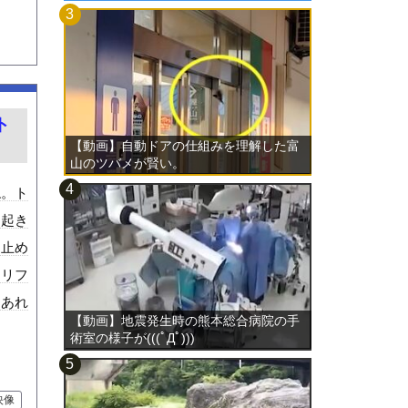
ト
【動画】自動ドアの仕組みを理解した富
山のツバメが賢い。
ね。ト
に起き
ヤ止め
クリフ
？あれ
【動画】地震発生時の熊本総合病院の手
術室の様子が(((ﾟДﾟ)))
映像