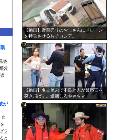
【動画】野菜売りのおじさんにドローン
を特攻させるおそロシア。
4階
影さ
のは表
部分
の後
【動画】名古屋栄で不良外人が警察官を
突き飛ばす。逮捕しろやｗｗｗ
故が
、自
頭を
グラ
ると