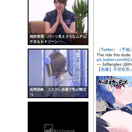
【画像】あのちゃんの
【琵琶湖三市同時花火
【衝撃】京大病院で正
【画像】吉川愛さん(
数人がテーブルの上に
稲村亜美 パンツ見えそうなムチム
チ太もも▼ゾーン
【衝撃】ジムのランニ
（Twitter）
（予備
保健師「まずは社食で
The ride this dude g
pic.twitter.com/it
トランプ大統領に「エ
— JoBangles (@th
道路脇で男性が缶切断
【画像】不登校系メ
【動画】山道で落石。
【黒歴史】こういう昔
吉岡里帆 コスプレ衣装で乳が際立
韓国人「安貞桓が韓国
つ
ケンタッキーとか言う
【画像】このAVが性
【悲報】味噌ラーメン
【中国】男の子が爆竹