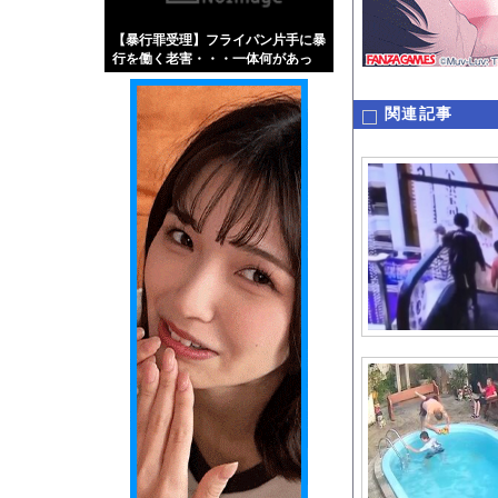
【画像】伊藤舞雪とか
【暴行罪受理】フライパン片手に暴
【緊急】肛門にスティ
行を働く老害・・・一体何があっ
お知らせ
た？
【動画】これはお見事
関連記事
Powered by livedo
1000m
このページは
示されません。