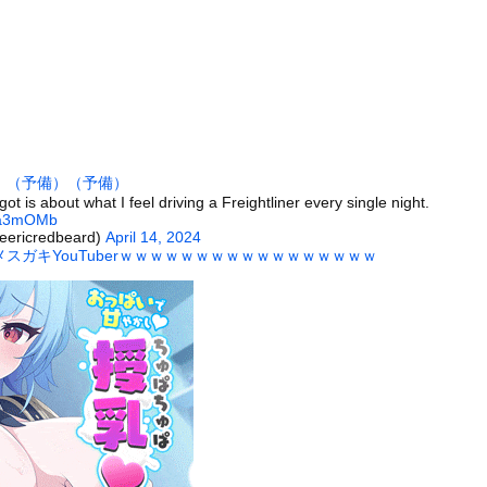
後ろ姿、「デカい」「いや普通」で大論争ｗｗｗｗ
大会】花火大会は本当に開催されるのか…ＨＰで観覧券販売も消防への...
常な脳組織を誤摘出された50代女性、手足も動かせず自発呼吸もでき...
26)、縛られてムチムチお乳が強調されてしまう
いた。彼女が最後に乗ってきた → ファッ！？…
ングマシーン占拠してずっと歩いてる男の正体←これｗｗｗｗｗ
）
（予備）
（予備）
大盛り頼むの辞めてみます？」 ワイ「…食っちゃいけないものを売...
ot is about what I feel driving a Freightliner every single night.
IZa3mOMb
イリアン発表原稿」を渡した男！ 大統領執務室で1時間超、大富豪ロ...
eericredbeard)
April 14, 2024
していたドラム缶が爆発
スガキYouTuberｗｗｗｗｗｗｗｗｗｗｗｗｗｗｗｗｗ
前を走る車に巨大な岩が直撃
の大学ヤリサーの流出エロ動画（顔出し）が一番抜ける
代表に激怒！『惨憺たる結果、徹底的な刷新が必要だ』と監督や協会を...
唐揚げ屋ｗｗｗｗｗ
癖ブッ刺さりで精子ドクドク作られるわｗｗｗｗ
で行列、出来ない
に点火 マンホールが爆発しふた吹き飛ぶ