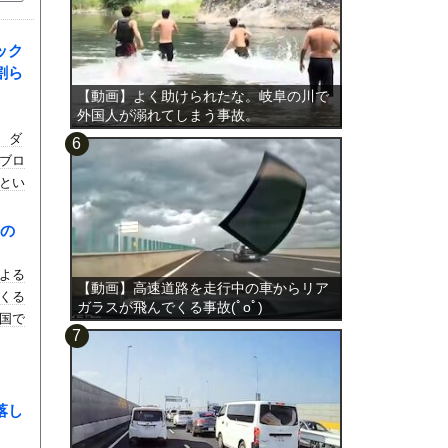
ック
割ら
【動画】よく助けられたな。岐阜の川で
外国人が溺れてしまう事故。
、ダ
ブロ
とい
ブル
なん
の
よる
【動画】高速道路を走行中の車からリア
くる
ガラスが飛んでくる事故(ﾟoﾟ)
国で
落し