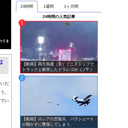
24時間
1週間
1ヶ月間
24時間の人気記事
わりま
は
【動画】両方馬鹿（笑）ミニストップで
トラックと衝突したドラレコが（ノ∇`）
ないだ
ろう。
装でい
【動画】ロシアの空挺兵、パラシュート
が開かずに墜落してしまう。