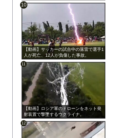
載。
【動画】サッカーの試合中の落雷で選手1
人が死亡、12人が負傷した事故。
【動画】ロシア軍のドローンをネット発
射装置で撃墜するウクライナ。