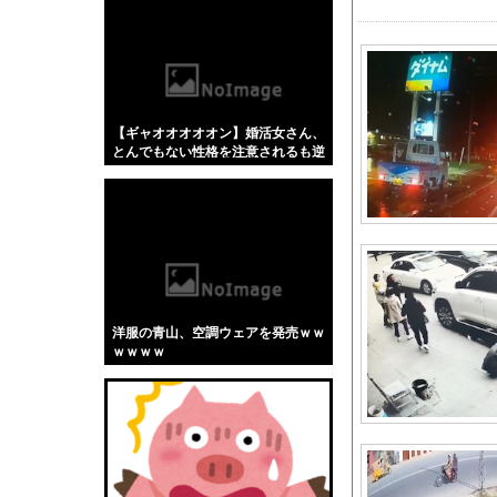
【悲報】「蕎麦」とか
【4/4】嫁が浮気を
FC東京開幕戦でのD
【動画】 撮影走行でホ
【ギャオオオオオン】婚活女さん、
コスプレイヤーまめだ
とんでもない性格を注意されるも逆
シュート選手が結婚を
ギレしてしまう…
【悲報】韓国人「え待
【Horizon】MO
この前森に行ったらち
トラウデン直美キャス
【動画】両方馬鹿（笑
洋服の青山、空調ウェアを発売ｗｗ
高崎春アナ お尻に下
ｗｗｗｗ
【動画】自動ドアの仕
ドジャース・パヘス、
【BLUE☆LIGHT S
【珍報】日向坂さん新