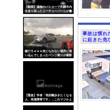
【画像】ワイの会社の
【動画】偽物のパトカーで札幌市内
TBS新人アナ ブラ
を走り回ったユーチューバーらが書
類送検される。
【画像】セブンイレブ
【悲報】ラッパーさん
【画像】インスタのド
事故は慣れ
【悲報】BYDの軽E
に起きた危
世界のケイスケ・ホン
暇やから近くの山に探
嘘だろｗｗｗ信じられない場所に迷
い込んでしまったベンツ乗りが撮影
グラビア界の“がん攻
されるｗｗｗ
AIで人員削減やりま
今の時期 河口で釣れ
『BanG Dream! Av
【Xの車窓から】オー
【ポロリ悲話】ネット
【緊急】学者「長距離歩きたくなる
【衝撃】「かわいい虫
人、発達障害です」←これマジかよ
w w w w w w w
「アメリカのヤンキー