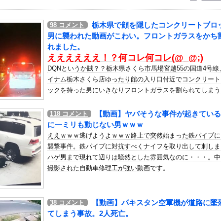
いう自炊最強のメシｗｗｗｗｗｗｗｗ
している。私の知らないスマホで連絡を取り合い、日中会ったりしてい...
栃木県で顔を隠したコンクリートブロ
98
コメント
F長友佑都の“挨拶”、スポニチがネタバレ報道
男に襲われた動画がこわい。フロントガラスをかち
ンダADUO改良型エンジン（PU）を搭載したアストンマーチンが...
れました。
ええええええ！？何コレ何コレ(@_@;)
いふくさんが駅のホームでパンモロ事故
DQNというか賊？？栃木県さくら市馬場宮越55の国道4号線
発表、ネモ選手とウメハラ選手が婚姻届の証人に。
イナム栃木さくら店ゆったり館の入り口付近でコンクリート
って、何で日本の避難所って10年前と同レベルなの(ドン引き
ックを持った男にいきなりフロントガラスを割られてしまう
DEROID「スロータースパイン」プラモデル【本日発売】他
うドラレコ映像です。どういう事なの(((ﾟДﾟ)))この前にトラ
があったにしては顔を隠すなど用意されすぎてない？マジで
【動画】ヤバそうな事件が起きている
118
コメント
っちゃいウリボー見つけた
なのこれは・・・。
に一ミリも動じない男ｗｗｗ
ター うっすらと谷間の裾野！！【GIF動画あり】
ええｗｗｗ逃げようよｗｗｗ路上で突然始まった鉄パイプに
）ミニストップでトラックと衝突したドラレコが（ノ∇`）
襲撃事件。鉄パイプに対抗すべくナイフを取り出して刺しま
着が浮き出てしまうハプニング！！
ハゲ男まで現れて辺りは騒然とした雰囲気なのに・・・。中
撮影された自動車修理工が強い動画です。
組みを理解した富山のツバメが賢い。
第19号勝ち越しソロホームラン！！！！！！！！！！！！！！！！！
ERIES 2026】きゃりーぱみゅぱみゅさんが出演！9/...
【動画】パキスタン空軍機が道路に墜
38
コメント
曲タイトル、『イチャイチャ虫』ｗｗｗ★2
てしまう事故。2人死亡。