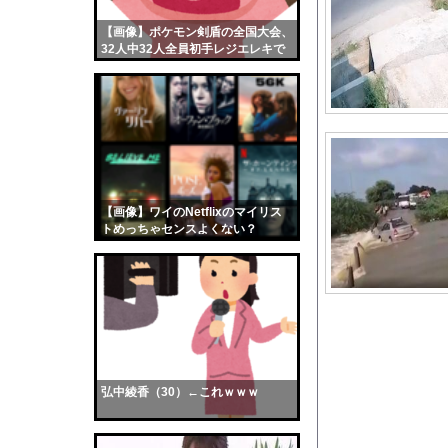
韓国サッカー協会、外
【画像】ポケモン剣盾の全国大会、
【画像】おまえらくん
32人中32人全員初手レジエレキで
【画像】この女優さん
完全にワンパターンｗｗｗ
【朗報】齋藤飛鳥、前
【画像】おまえらこう
海外「日本よ、お前が
勇気を出して白人美女
10年もの間浮気して
【画像】ワイのNetflixのマイリス
トめっちゃセンスよくない？
ウクライナ侵攻以降、
wwwwwww
【配信者】「金バエ」
【画像】女の子「危機
私「ちょっと、人の家
【訃報】外国人さんに
【動画】中日・根尾昂
弘中綾香（30）←これｗｗｗ
【画像】STU48の巨
【動画】野犬の群れに