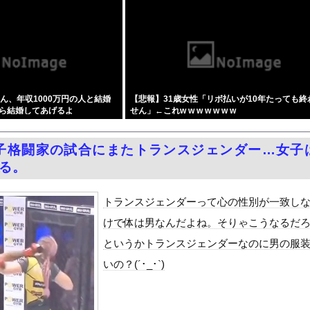
ロい！NMB48のノーブラ限界露出で乳首見えそうなおっぱい、最高...
4』坂倉『打率.255』←これ他
の美人YouTuber、直美で炎上・・・
格闘家さん「批判覚悟で言います。19歳の彼女と結婚しました」→案...
臣「外国人が予想以上に増えている！」 ← 自民党が自ら受け入れ推...
ん、年収1000万円の人と結婚
【悲報】31歳女性「リボ払いが10年たっても終
の防カメ映像「遺族の気持ち踏まえたものかくみ取り切れず」
ら結婚してあげるよ
せん」←これw w w w w w w
をrawやhitomiを使わずに無料で読む方法│五梅
ax！心も踊る「マンガ毎週末セール（50%還元）」2日目襲来！
子格闘家の試合にまたトランスジェンダー…女子
いふくさんが駅のホームでパンモロ事故
なる。
最少の21%へ低下！タイムズ会員にアンケート
生かけて7億円貯めたのにガンで死ぬかも。もっと素直に遊べばよかっ...
トランスジェンダーって心の性別が一致し
ダム「9門開放！（全力放流」中国都市「三峡沿線の道路水没」中国政...
けで体は男なんだよね。そりゃこうなるだ
て、ついに、、、
というかトランスジェンダーなのに男の服
代表監督を追及「なぜ負けたのか」
いの？(´･_･`)
べきか…1万年ぶり史上最大級の火山の兆し＝韓国の反応
いた。私が上に物を投げるフリをする → 猫はこうなります…