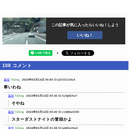
この記事が気に入ったら
いいね！しよう
いいね！
108
コメント
返信
743mg
2024年03月14日 00:00
ID:Q0ODU1MzA
寒いわね
返信
743mg
2024年03月14日 00:36
ID:AzNjM2NzY
そやね
返信
743mg
2024年03月14日 00:40
ID:c1MjMwODM
スターダストナイトの冒頭かよ
返信
743mg
2024年03月14日 01:08
ID:IwMDg3NzA