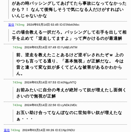
があの時パッシングしてあげてたら事故になってなかった
かも？！
なんて後悔しそうで気になる人だけがすればい
いんじゃないかな
返信
743mg
2024年03月14日 02:45
ID:E5Mzk0Mzc
この場合教える一択だろ。パッシングして右手を出して相
手を止めて「逆走してますよ」って声かけるのが最適解
743mg
2024年03月14日 07:49
ID:YyMjEzNTM
前、逆走を教えたことあるけど逆ギレされたぞｗ
上の
やつも言ってる通り、「基本無視」が正解だな。
今は
昔と違って変な奴が多くてどんな被害があるかわから
ん。
743mg
2024年03月14日 07:53
ID:k0NjgzNTQ
お前みたいに自分の考えが絶対って奴が増えたし面倒く
さいので無視が正解
743mg
2024年03月14日 22:50
ID:cyNDk1MDc
お互い助け合ってなんぼなのに世知辛い奴が増えたな
ぁ・・・
返信
743mg
2024年03月14日 00:26
ID:E1Njc0NDU