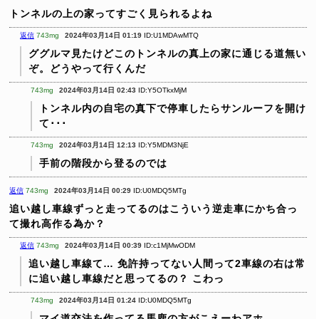
トンネルの上の家ってすごく見られるよね
返信
743mg
2024年03月14日 01:19
ID:U1MDAwMTQ
ググルマ見たけどこのトンネルの真上の家に通じる道無い
ぞ。どうやって行くんだ
743mg
2024年03月14日 02:43
ID:Y5OTkxMjM
トンネル内の自宅の真下で停車したらサンルーフを開け
て･･･
743mg
2024年03月14日 12:13
ID:Y5MDM3NjE
手前の階段から登るのでは
返信
743mg
2024年03月14日 00:29
ID:U0MDQ5MTg
追い越し車線ずっと走ってるのはこういう逆走車にかち合っ
て撮れ高作る為か？
返信
743mg
2024年03月14日 00:39
ID:c1MjMwODM
追い越し車線て…
免許持ってない人間って2車線の右は常
に追い越し車線だと思ってるの？
こわっ
743mg
2024年03月14日 01:24
ID:U0MDQ5MTg
マイ道交法を作ってる馬鹿の方がこえーわアホ