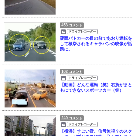
453
コメント
ドライブレコーダー
覆面パトカーの目の前であおり運転を
して検挙されるキャラバンの映像が話
題に。
102
コメント
ドライブレコーダー
【動画】どんな運転（笑）右折がまと
もにできないスポーツカー（笑）
240
コメント
ドライブレコーダー
【横浜】すごい音。信号無視？のスク