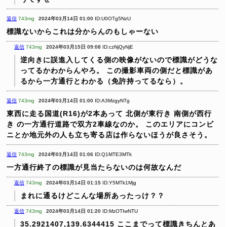
返信
743mg
2024年03月14日 01:00
ID:U0OTg5NzU
標識ないからこれは分からんのもしゃーない
返信
743mg
2024年03月15日 09:08
ID:czNjQyNjE
逆向きに誤進入してくる側の映像がないので標識がどうな
ってるかわからんやろ。
この撮影車両の側だと標識があ
るから一方通行とわかる（免許持ってるなら）。
返信
743mg
2024年03月14日 01:00
ID:A3MzgyNTg
東西に走る国道(R16)が2本あって
北側が東行き 南側が西行
き の一方通行道路で双方2車線なのか。
このエリアにコンビ
ニとか地元外の人も立ち寄る店は作らないほうが良さそう。
返信
743mg
2024年03月14日 01:06
ID:Q1MTE3MTk
一方通行終了の標識が見当たらないのは何故なんだ
返信
743mg
2024年03月14日 01:15
ID:Y5MTk1Mjg
まれに通るけどこんな場所あったっけ？？
返信
743mg
2024年03月14日 01:20
ID:MzOTIwNTU
35.2921407,139.6344415
ここまでって標識きちんとあ