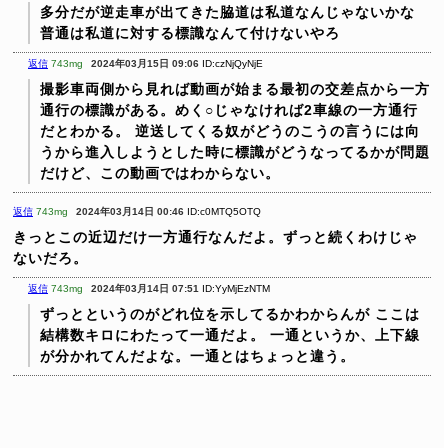
多分だが逆走車が出てきた脇道は私道なんじゃないかな
普通は私道に対する標識なんて付けないやろ
返信
743mg
2024年03月15日 09:06
ID:czNjQyNjE
撮影車両側から見れば動画が始まる最初の交差点から一方
通行の標識がある。めく○じゃなければ2車線の一方通行
だとわかる。
逆送してくる奴がどうのこうの言うには向
うから進入しようとした時に標識がどうなってるかが問題
だけど、この動画ではわからない。
返信
743mg
2024年03月14日 00:46
ID:c0MTQ5OTQ
きっとこの近辺だけ一方通行なんだよ。ずっと続くわけじゃ
ないだろ。
返信
743mg
2024年03月14日 07:51
ID:YyMjEzNTM
ずっとというのがどれ位を示してるかわからんが
ここは
結構数キロにわたって一通だよ。
一通というか、上下線
が分かれてんだよな。一通とはちょっと違う。