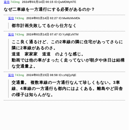
返信
743mg
2024年03月14日 00:15
ID:QwMDMyNTE
なぜ二車線を一方通行にする必要があるのか？
返信
743mg
2024年03月14日 02:27
ID:MwMzMxMDk
都市計画失敗してるから仕方なく
返信
743mg
2024年03月14日 07:47
ID:YyMjEzNTM
ここ良く通るけど、この2車線の隣に住宅があってさらに
隣に2車線があるのさ。
道道 家家家 道道 のような感じ。
動画では他の車がまったく走ってないが朝夕や休日は結構
な交通量よ。
返信
743mg
2024年03月15日 08:58
ID:czNjQyNjE
交通量。
複数車線の一方通行なんて珍しくもない。3車
線、4車線の一方通行も都内にはよくある。離島やど田舎
の様子は知らんがな。