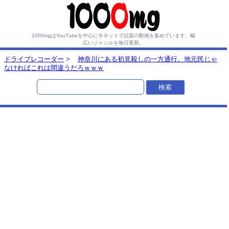
1000mgはYouTubeを中心に今ネットで話題の動画を集めています。
幅
広いジャンルを毎日更新。
ドライブレコーダー
>
神奈川にある初見殺しの一方通行。地元民じゃ
なければこれは間違うだろｗｗｗ