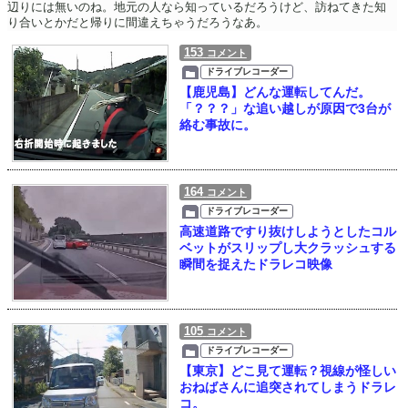
辺りには無いのね。地元の人なら知っているだろうけど、訪ねてきた知
り合いとかだと帰りに間違えちゃうだろうなあ。
153
コメント
ドライブレコーダー
【鹿児島】どんな運転してんだ。
「？？？」な追い越しが原因で3台が
絡む事故に。
164
コメント
ドライブレコーダー
高速道路ですり抜けしようとしたコル
ベットがスリップし大クラッシュする
瞬間を捉えたドラレコ映像
105
コメント
ドライブレコーダー
【東京】どこ見て運転？視線が怪しい
おねばさんに追突されてしまうドラレ
コ。