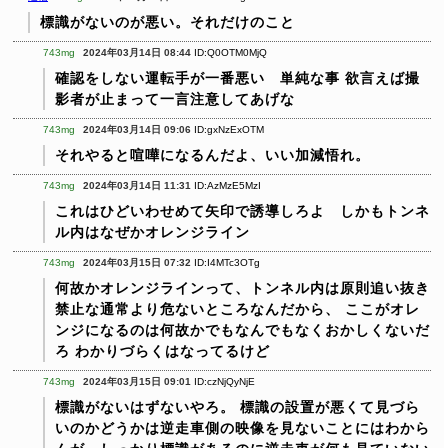
標識がないのが悪い。それだけのこと
743mg
2024年03月14日 08:44
ID:Q0OTM0MjQ
確認をしない運転手が一番悪い 単純な事
欲言えば撮
影者が止まって一言注意してあげな
743mg
2024年03月14日 09:06
ID:gxNzExOTM
それやると喧嘩になるんだよ、いい加減悟れ。
743mg
2024年03月14日 11:31
ID:AzMzE5MzI
これはひどいわせめて矢印で誘導しろよ しかもトンネ
ル内はなぜかオレンジライン
743mg
2024年03月15日 07:32
ID:I4MTc3OTg
何故かオレンジラインって、トンネル内は原則追い抜き
禁止な通常より危ないところなんだから、
ここがオレ
ンジになるのは何故かでもなんでもなくおかしくないだ
ろ
わかりづらくはなってるけど
743mg
2024年03月15日 09:01
ID:czNjQyNjE
標識がないはずないやろ。
標識の設置が悪くて見づら
いのかどうかは逆走車側の映像を見ないことにはわから