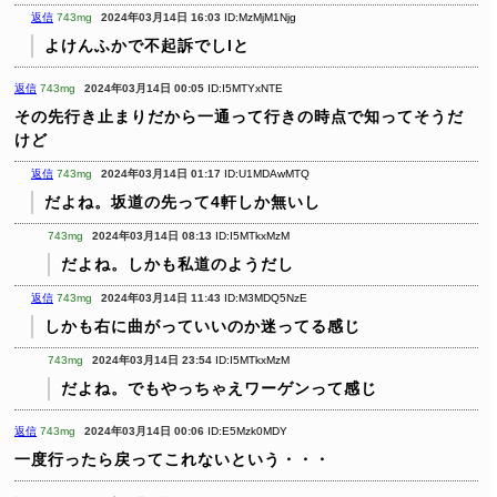
返信
743mg
2024年03月14日 16:03
ID:MzMjM1Njg
よけんふかで不起訴でしlと
返信
743mg
2024年03月14日 00:05
ID:I5MTYxNTE
その先行き止まりだから一通って行きの時点で知ってそうだ
けど
返信
743mg
2024年03月14日 01:17
ID:U1MDAwMTQ
だよね。坂道の先って4軒しか無いし
743mg
2024年03月14日 08:13
ID:I5MTkxMzM
だよね。しかも私道のようだし
返信
743mg
2024年03月14日 11:43
ID:M3MDQ5NzE
しかも右に曲がっていいのか迷ってる感じ
743mg
2024年03月14日 23:54
ID:I5MTkxMzM
だよね。でもやっちゃえワーゲンって感じ
返信
743mg
2024年03月14日 00:06
ID:E5Mzk0MDY
一度行ったら戻ってこれないという・・・