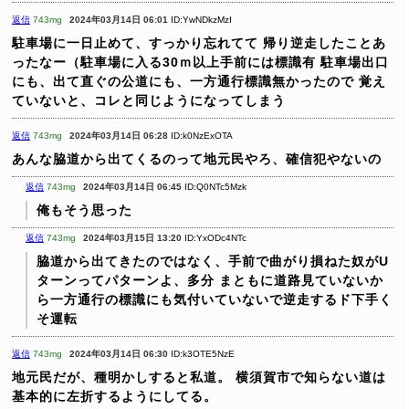
返信
743mg
2024年03月14日 06:01
ID:YwNDkzMzI
駐車場に一日止めて、すっかり忘れてて
帰り逆走したことあ
ったなー（駐車場に入る30ｍ以上手前には標識有
駐車場出口
にも、出て直ぐの公道にも、一方通行標識無かったので
覚え
ていないと、コレと同じようになってしまう
返信
743mg
2024年03月14日 06:28
ID:k0NzExOTA
あんな脇道から出てくるのって地元民やろ、確信犯やないの
返信
743mg
2024年03月14日 06:45
ID:Q0NTc5Mzk
俺もそう思った
返信
743mg
2024年03月15日 13:20
ID:YxODc4NTc
脇道から出てきたのではなく、手前で曲がり損ねた奴がU
ターンってパターンよ、多分
まともに道路見ていないか
ら一方通行の標識にも気付いていないで逆走するド下手く
そ運転
返信
743mg
2024年03月14日 06:30
ID:k3OTE5NzE
地元民だが、種明かしすると私道。
横須賀市で知らない道は
基本的に左折するようにしてる。