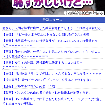
最新ニュース
熊さん、人間が勝手に山壊した結果殺されてしまう…これ半分虐殺だろ
【画像】 「ビールと水を交互に飲まないと倒れるグラス」発売
【衝撃】浅田真央ちゃんの婚活条件がこちら←むしろコレは普通じゃ
ね？w w w w w w w w
【画像】俺たちの姫、佳子さまのお気に入りのドレスがこちらです←コ
レは可愛過ぎるw w w w w w w w
【速報】ルフィの幹部、懲役20年に決定する←コレは妥当
か？？？？？？？
【画像】 Netflix版『リボンの騎士』、とんでもない事になるｗｗｗｗｗ
【放送事故】 昔のドラマのレ◯プシーン、今見るとアウトすぎる・・・
【訃報】ツルマルツヨシが死去 31歳
【動画】パキスタンの山の麓で撮影された鉄砲水が地獄すぎる。
【動画】USJの禁止エリアに子どもたちが続々乱入 → スタッフが注意し
ても止まらない事態に