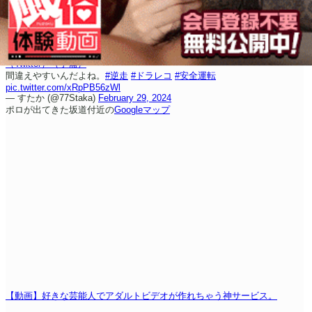
（Twitter）
（予備）
間違えやすいんだよね。
#逆走
#ドラレコ
#安全運転
pic.twitter.com/xRpPB56zWl
— すたか (@77Staka)
February 29, 2024
ポロが出てきた坂道付近の
Googleマップ
【動画】好きな芸能人でアダルトビデオが作れちゃう神サービス。