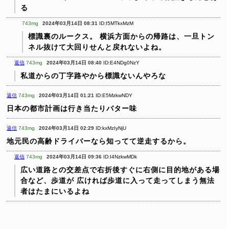
る
743mg
2024年03月14日 08:31
ID:I5MTkxMzM
標識裏のルークス。
横浜方面からの帰路は、一旦トン
ネル抜けて大回りせんと戻れないよね。
返信
743mg
2024年03月14日 08:40
ID:E4NDg0NzY
私道からの丁字路やから標識ないんやろな
返信
743mg
2024年03月14日 01:21
ID:E5MzkwNDY
日本の都市計画は行き当たりバター味
返信
743mg
2024年03月14日 02:29
ID:kxMzIyNjU
地元民の高齢ドライバーなら知ってて逆走するから。
返信
743mg
2024年03月14日 09:36
ID:I4NzkwMDk
広い道路との交差点で右折後すぐに右側に目的地がある場
合など、歩道が
広ければ歩道に入って走ってしまう無法
者はたまにいるよね