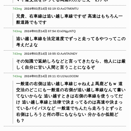
743mg
2024年03月14日 02:19
ID:AxOTM0MTU
兄貴、右車線は追い越し車線ですぜ
高速はもちろん一
般道路でもです
743mg
2024年03月14日 07:54
ID:k0NjgzNTQ
追い越し車線を法定速度でずっと走ってるやつってこの
考えだよな
743mg
2024年03月14日 10:55
ID:AzNTA0NDY
その知識で返納しろなどと言ってきたなら、他人には厳
しく自分に甘い人間と言うことになるぞ
743mg
2024年03月14日 20:11
ID:U1NzU3ODM
一般道の右側は追い越し車線じゃねえよ馬鹿どもｗ
道
交法のどこにも一般道の右側が追い越し車線なんて書い
てないからな
追い越すときは右側の車線を使うってだ
け
追い越し車線と法律で決まってるのは高速や決まっ
ているバイパスなど
一般道でちんたら走ろうとずっと
右側はしろうと何の罪にもならない
分かるか低能ど
も？