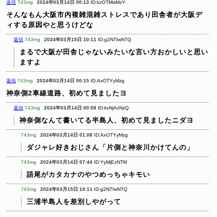
返信
743mg
2024年03月14日 00:13
ID:kzOTMwMzY
そんなもん大阪市内複雑混雑ストレスであり田舎者が大阪デ
ィする原因やと思うけどな
返信
743mg
2024年03月15日 10:11
ID:g2NTIwNTQ
まるで大阪が田舎じゃないみたいな言い方おかしいと思い
ますよ
返信
743mg
2024年03月14日 00:15
ID:AxOTYyMzg
神奈側2車線道路、初めて見ましたヨ
返信
743mg
2024年03月14日 00:58
ID:kxNjAzNzQ
神奈側なんて書いてる半島人、初めて見ましたニダヨ
743mg
2024年03月14日 01:08
ID:AxOTYyMzg
ダジャレ好きおじさん「片側と神奈川かけてんの」
743mg
2024年03月14日 07:44
ID:YyMjEzNTM
語尾がカタカナのやつめっちゃキモい
743mg
2024年03月15日 10:11
ID:g2NTIwNTQ
三浦半島人を差別しやがって