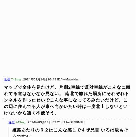
返信
743mg
2024年03月14日 00:49
ID:YwMzgwNzc
マップで全体を見たけど、片側2車線で反対車線がこんなに離
れてる道はなかなか見ない。
南北で離れた場所にそれぞれト
ンネルを作ったせいでこんな事になってるみたいだけど、こ
の辺に住んでる人が東へ向かいたい時は一度北上しないとい
けないから凄く不便そう。
返信
743mg
2024年03月14日 02:21
ID:AxOTM0MTU
姫路あたりのＲ２はこんな感じですぜ兄貴
いろは坂もそ
うですぜ