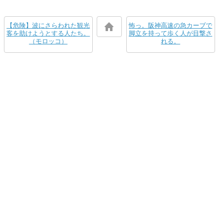
【危険】波にさらわれた観光
怖っ。阪神高速の急カーブで
客を助けようとする人たち。
脚立を持って歩く人が目撃さ
（モロッコ）
れる。