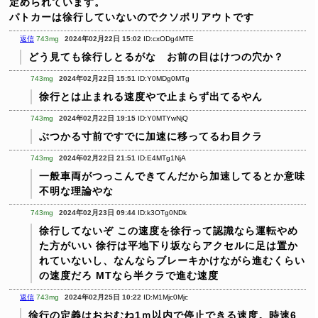
定められています。
パトカーは徐行していないのでクソポリアウトです
返信
743mg
2024年02月22日 15:02
ID:cxODg4MTE
どう見ても徐行しとるがな お前の目はけつの穴か？
743mg
2024年02月22日 15:51
ID:Y0MDg0MTg
徐行とは止まれる速度やで止まらず出てるやん
743mg
2024年02月22日 19:15
ID:Y0MTYwNjQ
ぶつかる寸前ですでに加速に移ってるわ目クラ
743mg
2024年02月22日 21:51
ID:E4MTg1NjA
一般車両がつっこんできてんだから加速してるとか意味
不明な理論やな
743mg
2024年02月23日 09:44
ID:k3OTg0NDk
徐行してないぞ
この速度を徐行って認識なら運転やめ
た方がいい
徐行は平地下り坂ならアクセルに足は置か
れていないし、なんならブレーキかけながら進むくらい
の速度だろ
MTなら半クラで進む速度
返信
743mg
2024年02月25日 10:22
ID:M1Mjc0Mjc
徐行の定義はおおむね1ｍ以内で停止できる速度。時速6