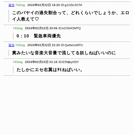
返信
743mg
2024年02月22日 18:20
ID:g1ODc3OTA
このバヤイの過失割合って、どれくらいでしょうか、エロ
イ人教えて♡
743mg
2024年02月22日 20:06
ID:k2ODA5MTQ
0：10 緊急車両優先
返信
743mg
2024年02月22日 22:20
ID:QwNzUzMTU
糞みたいな音楽大音量で流してる奴しねばいいのに
743mg
2024年02月23日 01:16
ID:E5MjkyODY
たしかにエセ右翼はﾀﾋねばいい。