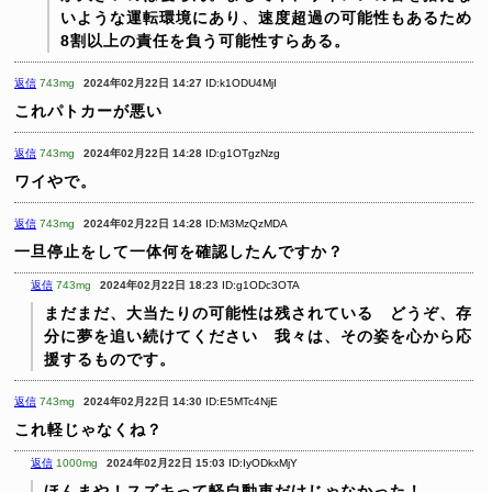
いような運転環境にあり、速度超過の可能性もあるため
8割以上の責任を負う可能性すらある。
返信
743mg
2024年02月22日 14:27
ID:k1ODU4MjI
これパトカーが悪い
返信
743mg
2024年02月22日 14:28
ID:g1OTgzNzg
ワイやで。
返信
743mg
2024年02月22日 14:28
ID:M3MzQzMDA
一旦停止をして一体何を確認したんですか？
返信
743mg
2024年02月22日 18:23
ID:g1ODc3OTA
まだまだ、大当たりの可能性は残されている どうぞ、存
分に夢を追い続けてください 我々は、その姿を心から応
援するものです。
返信
743mg
2024年02月22日 14:30
ID:E5MTc4NjE
これ軽じゃなくね？
返信
1000mg
2024年02月22日 15:03
ID:IyODkxMjY
ほんまや！スズキって軽自動車だけじゃなかった！