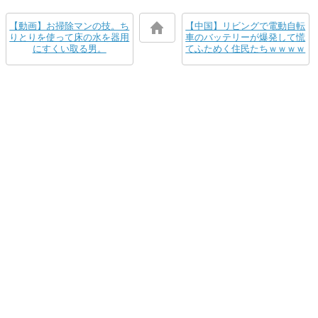
【動画】お掃除マンの技。ち
【中国】リビングで電動自転
りとりを使って床の水を器用
車のバッテリーが爆発して慌
にすくい取る男。
てふためく住民たちｗｗｗｗ