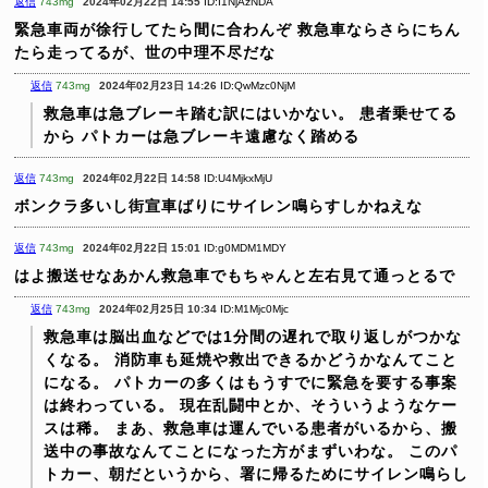
返信
743mg
2024年02月22日 14:55
ID:I1NjAzNDA
緊急車両が徐行してたら間に合わんぞ
救急車ならさらにちん
たら走ってるが、世の中理不尽だな
返信
743mg
2024年02月23日 14:26
ID:QwMzc0NjM
救急車は急ブレーキ踏む訳にはいかない。
患者乗せてる
から
パトカーは急ブレーキ遠慮なく踏める
返信
743mg
2024年02月22日 14:58
ID:U4MjkxMjU
ボンクラ多いし街宣車ばりにサイレン鳴らすしかねえな
返信
743mg
2024年02月22日 15:01
ID:g0MDM1MDY
はよ搬送せなあかん救急車でもちゃんと左右見て通っとるで
返信
743mg
2024年02月25日 10:34
ID:M1Mjc0Mjc
救急車は脳出血などでは1分間の遅れで取り返しがつかな
くなる。
消防車も延焼や救出できるかどうかなんてこと
になる。
パトカーの多くはもうすでに緊急を要する事案
は終わっている。
現在乱闘中とか、そういうようなケー
スは稀。
まあ、救急車は運んでいる患者がいるから、搬
送中の事故なんてことになった方がまずいわな。
このパ
トカー、朝だというから、署に帰るためにサイレン鳴らし