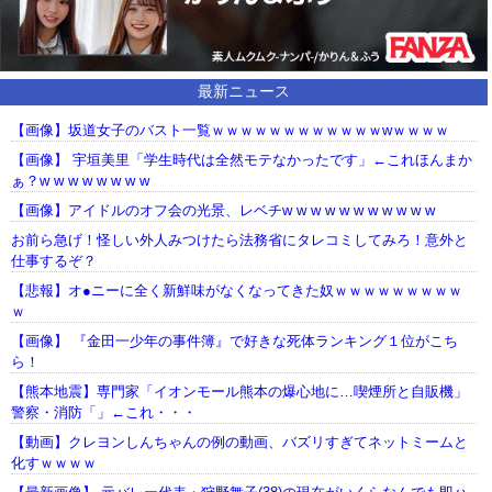
最新ニュース
【画像】坂道女子のバスト一覧ｗｗｗｗｗｗｗｗｗｗｗｗwｗｗｗｗ
【画像】 宇垣美里「学生時代は全然モテなかったです」←これほんまか
ぁ？w w w w w w w w
【画像】アイドルのオフ会の光景、レベチw w w w w w w w w w w
お前ら急げ！怪しい外人みつけたら法務省にタレコミしてみろ！意外と
仕事するぞ？
【悲報】オ●ニーに全く新鮮味がなくなってきた奴ｗｗｗｗｗｗｗｗｗ
ｗ
【画像】 『金田一少年の事件簿』で好きな死体ランキング１位がこち
ら！
【熊本地震】専門家「イオンモール熊本の爆心地に…喫煙所と自販機」
警察・消防「」←これ・・・
【動画】クレヨンしんちゃんの例の動画、バズリすぎてネットミームと
化すｗｗｗｗ