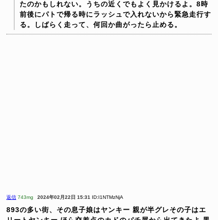
たのかもしれない。うちの近くでもよく見かけるよ。8時
前後にパトで帰る時にラッシュで入れないから緊急走行す
る。しばらく走って、何回か曲がったら止める。
返信
743mg
2024年02月22日 15:31
ID:I1NTMzNjA
893の多い街、その息子娘はヤンキー
親が半グレその子はエ
リートヤンキー
ほら交差点のカドのパチ屋から出てきたよ
黒