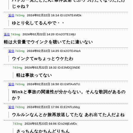
じゃね？
返信
743mg
2024年02月22日 16:14
ID:U2NTE4MDk
ゆとり化してるんやで・・
返信
743mg
2024年02月22日 14:20
ID:k2OTE1MjU
軽は大音量でウインクを聴いてたに違いない
返信
743mg
2024年02月22日 14:25
ID:k2OTE4NzA
ウインクてwちょっとウケたわ
743mg
2024年02月22日 18:32
ID:E3MDQ3NDE
軽は事故ってない
返信
743mg
2024年02月22日 16:50
ID:I1MTAxNTU
Winkと事故の関連性が分からない。そんな歌詞があるの
か？
返信
743mg
2024年02月22日 17:06
ID:E2NTczMzg
ウルルンなんとか旅再放送してたな
あれ出てた人だよね
743mg
2024年02月23日 04:06
ID:k2MjExMDc
さっちんなかちんどりちん