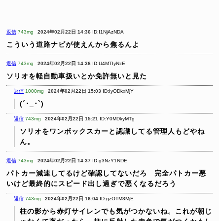
返信
743mg
2024年02月22日 14:36
ID:I1NjAzNDA
こういう道路ナビが使えんから焦るんよ
返信
743mg
2024年02月22日 14:36
ID:U4MTIyNzE
ソリオを軽自動車扱いとか免許無いと見た
返信
1000mg
2024年02月22日 15:03
ID:IyODkxMjY
(´･_･`)
返信
743mg
2024年02月22日 15:21
ID:Y0MDkyMTg
ソリオをワンボックスカーと認識してる管理人もどやね
ん。
返信
743mg
2024年02月22日 14:37
ID:g3NzY1NDE
パトカー減速してるけど確認してないだろ 完全パトカー悪
いけど最終的にスピード出し過ぎで悪くなるだろう
返信
743mg
2024年02月22日 16:04
ID:gzOTM3MjE
柱の影から赤灯サイレンでも気がつかないね。これが朝じ