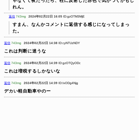
ゃなくて夜だったら、柱に反射した赤色で気がつくかもし
れん。
返信
743mg
2024年02月22日 16:05
ID:gzOTM3MjE
すまん、なんかコメントに返信する感じになってしまっ
た。
返信
743mg
2024年02月22日 14:38
ID:cyNTUzNDY
これは判断に迷うな
返信
743mg
2024年02月22日 14:39
ID:gzOTQyODc
これは増税するしかないな
返信
743mg
2024年02月22日 14:39
ID:IxODg4Njg
デカい軽自動車やのー