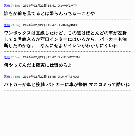
返信
743mg
2024年02月22日 15:41
ID:cyMjY1MTY
誰もが前を見てるとは限らんっちゅーことや
返信
743mg
2024年02月22日 15:47
ID:k3MTg3NDk
ワンボックスは直線したけど、この道はほとんどの車が左折
して１号線入るか守口インターにはいるから、パトカーも油
断したのかな。 なんにせよサイレンがわかりにくいわ
返信
743mg
2024年02月22日 15:47
ID:k1ODM2OTM
何やってんだよ確実に仕留めろよ
返信
743mg
2024年02月22日 15:48
ID:U4MTA3NDU
パトカーが車と接触
パトカーに車が接触
マスコミって酷いね