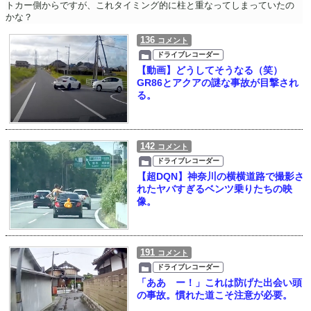
トカー側からですが、これタイミング的に柱と重なってしまっていたの
かな？
136
コメント
ドライブレコーダー
【動画】どうしてそうなる（笑）
GR86とアクアの謎な事故が目撃され
る。
142
コメント
ドライブレコーダー
【超DQN】神奈川の横横道路で撮影さ
れたヤバすぎるベンツ乗りたちの映
像。
191
コメント
ドライブレコーダー
「ああ゙ー！」これは防げた出会い頭
の事故。慣れた道こそ注意が必要。