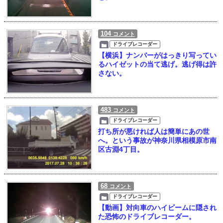
104
コメント
ドライブレコーダー
【横浜】ナンバーがはっきり写ってい
るハイゼットの当て逃げ。逃げ得は許
さない。
483
コメント
ドライブレコーダー
打ち所が悪ければ人は簡単にあの世
へ。という事故が神奈川県相模原市南
区古淵4丁目。
68
コメント
ドライブレコーダー
【動画】対向車のハイビームに隠され
た恐怖のドライブレコーダー。