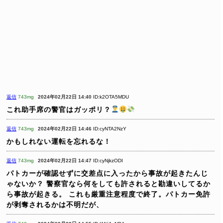
返信
743mg
2024年02月22日 14:40
ID:k2OTA5MDU
これ助手席の警官はガッポリ？
返信
743mg
2024年02月22日 14:46
ID:cyNTA2NzY
かもしれない運転を忘れるな！
返信
743mg
2024年02月22日 14:47
ID:cyNjkzODI
パトカーが確認せずに交差点に入ったから事故が起きたんじ
ゃないか？
警察官なら何をしても許されると勘違いしてるか
ら事故が起きる。
これも厳重注意程度で終了。パトカー免許
が剥奪されるかは不明だが、