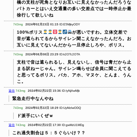
橋の支柱が死角となりお互いに見えなかったんだろうな
パトカーとはいえ交通量の多い交差点では一時停止か最
徐行して欲しいね
743mg
2024年02月23日 01:15
ID:E5MjkyODY
100%ポリス
が悪いですわ。立体交差で
音が遮られてるからサイレン聞こえなかったんだろ。お
互いに見えてないんだから一旦停止しろや、ポリス。
743mg
2024年08月08日 23:29
ID:k2OTc2OTA
支柱で音は遮られるし、見えないし、信号は青だから止
まる訳ねーじゃん。サイレン鳴らせば全員に聞こえてる
と思ってるポリス。バカ、アホ、マヌケ、とんま、うん
こ。
返信
743mg
2024年02月22日 15:36
ID:IyNjAwMjk
緊急走行中なんやね
743mg
2024年02月22日 18:29
ID:UyMzIwODQ
ド派手にいくぜｗ
返信
743mg
2024年02月22日 17:30
ID:gwMzU1MDg
これ過失割合は５：５ぐらいけ？？