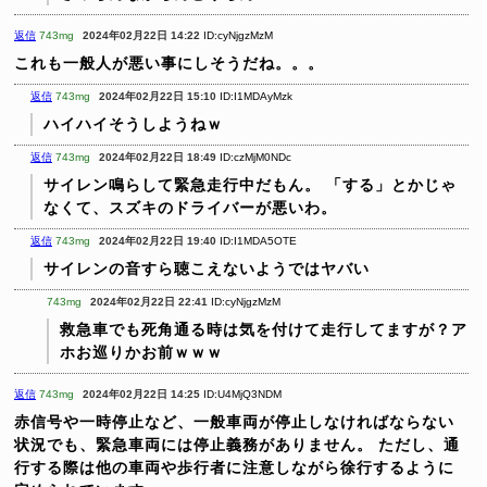
返信
743mg
2024年02月22日 14:22
ID:cyNjgzMzM
これも一般人が悪い事にしそうだね。。。
返信
743mg
2024年02月22日 15:10
ID:I1MDAyMzk
ハイハイそうしようねｗ
返信
743mg
2024年02月22日 18:49
ID:czMjM0NDc
サイレン鳴らして緊急走行中だもん。
「する」とかじゃ
なくて、スズキのドライバーが悪いわ。
返信
743mg
2024年02月22日 19:40
ID:I1MDA5OTE
サイレンの音すら聴こえないようではヤバい
743mg
2024年02月22日 22:41
ID:cyNjgzMzM
救急車でも死角通る時は気を付けて走行してますが？ア
ホお巡りかお前ｗｗｗ
返信
743mg
2024年02月22日 14:25
ID:U4MjQ3NDM
赤信号や一時停止など、一般車両が停止しなければならない
状況でも、緊急車両には停止義務がありません。 ただし、通
行する際は他の車両や歩行者に注意しながら徐行するように