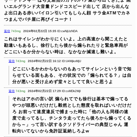
いエルグランド大音量ドンドコスピード出して
店から出んな
よ出口ある赤いパイロン引いてもしらん顔
サラ金ATMでカネ
つまんでパチ屋に再びイコーナ！
返信
743mg
2024年02月22日 15:35
ID:cwNjUzNDA
これはサイレンがわかりにくいよ。上の高速から聞こえたと
勘違いもあるし、徐行したら後から煽られたりと緊急車両が
どこにいるか分からない時は、なかなか減速し難いよ。
返信
743mg
2024年02月22日 16:12
ID:U4MjkxMjU
どこにいるかわからないのもあってサイレンという音で知
らせている面もある、その状況での「煽られてる？」は自
分が悪いと受け止めず堂々としてて良いと思うよ
返信
743mg
2024年02月22日 17:29
ID:cxMDk2MjI
それはアホの言い訳
煽られてでも徐行は基本で煽ってる
やつが頭悪いだけだし毅然とした態度を取ればいいだけだ
ろ
お前って速度違反で捕まった時に「他の人も同様の速
度で走ってるし、チンタラ走ってたら後ろから煽ってくる
から～」って言い訳するクソドライバーの典型じゃん
運
転向いてないから免許証返納しろよw