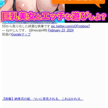
（x.com）
（予備）
（Twitter）
（予備）
SDから取り出した綺麗な映像です
pic.twitter.com/uOFrnpbow7
— ねやじんです。 (@neyajin99)
February 23, 2024
現場の
Googleマップ
【画像】納車式の姫、ついに発見される。これはかわヨ。