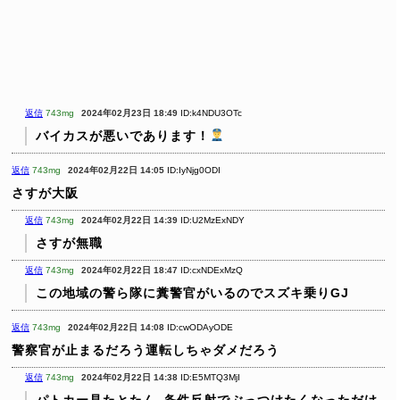
返信
743mg
2024年02月23日 18:49
ID:k4NDU3OTc
バイカスが悪いであります！
返信
743mg
2024年02月22日 14:05
ID:IyNjg0ODI
さすが大阪
返信
743mg
2024年02月22日 14:39
ID:U2MzExNDY
さすが無職
返信
743mg
2024年02月22日 18:47
ID:cxNDExMzQ
この地域の警ら隊に糞警官がいるのでスズキ乗りGJ
返信
743mg
2024年02月22日 14:08
ID:cwODAyODE
警察官が止まるだろう運転しちゃダメだろう
返信
743mg
2024年02月22日 14:38
ID:E5MTQ3MjI
パトカー見たとたん､条件反射でぶっつけたくなっただけ