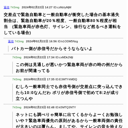
返信
743mg
2024年02月22日 14:27
ID:czMzIyMjM
交差点で緊急自動車と一般自動車が衝突した場合の基本過失
割合は、緊急自動車が20％程度、一般自動車80％程度が相
当 (緊急車両が赤色灯、サイレン、徐行など然るべき運転を
している場合)
返信
743mg
2024年02月22日 16:56
ID:k1ODM5Nzg
パトカー側が赤信号だからそうならないよ
743mg
2024年02月22日 17:34
ID:cxMDk2MjI
この例は見通しが悪いかつ緊急車両が赤の時の例だから
お前が間違ってる
743mg
2024年02月22日 17:35
ID:E3MTY4MDQ
むしろ一般車同士でも赤信号側が交差点に突っ込んでき
たら10:0なんだわ
ポリが赤信号側で初めて8:2が成り
立つんや
743mg
2024年02月23日 02:48
ID:k5MTQ3NTY
ネットにも調べりゃ簡単に出てくるからよーくお勉強し
いや？緊急車両優先の原則があるから一般車両側の責任
が大きいのは覆らん。ましてや、サイレンの音を拾えな