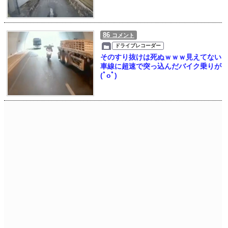
86
コメント
ドライブレコーダー
そのすり抜けは死ぬｗｗｗ見えてない
車線に超速で突っ込んだバイク乗りが
(ﾟoﾟ)