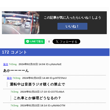
この記事が気に入ったら
いいね！しよう
いいね！
172
コメント
返信
743mg
2024年02月22日 14:04
ID:cyNzkzNzE
あかーーーーん
返信
743mg
2024年02月22日 14:48
ID:gxNTE5NzU
運転中は音楽ラジオ聴くの禁止で
743mg
2024年02月22日 17:10
ID:I2OTExMzA
これ車とか修理どうなるの？
743mg
2024年02月22日 18:14
ID:cyMzMzOTM