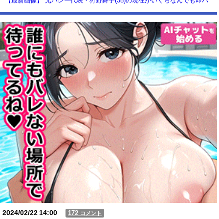
【最新画像】 元バレー代表・狩野舞子(38)の現在がいくらなんでも即ハ
ボすぎる！
【動画】USJの禁止エリアに子どもたちが続々乱入 → スタッフが注意し
ても止まらない事態に
Powered by livedoor 相互RSS
2024/02/22
14:00
172
コメント