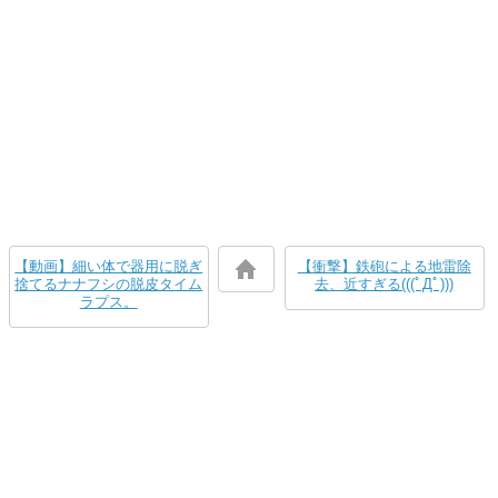
【動画】細い体で器用に脱ぎ
【衝撃】鉄砲による地雷除
捨てるナナフシの脱皮タイム
去、近すぎる(((ﾟДﾟ)))
ラプス。