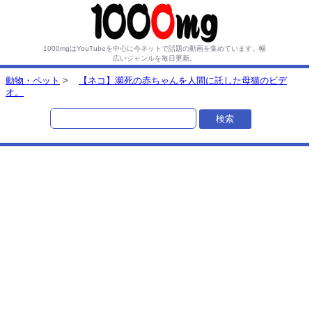
1000mgはYouTubeを中心に今ネットで話題の動画を集めています。
幅
広いジャンルを毎日更新。
動物・ペット
>
【ネコ】瀕死の赤ちゃんを人間に託した母猫のビデ
オ。