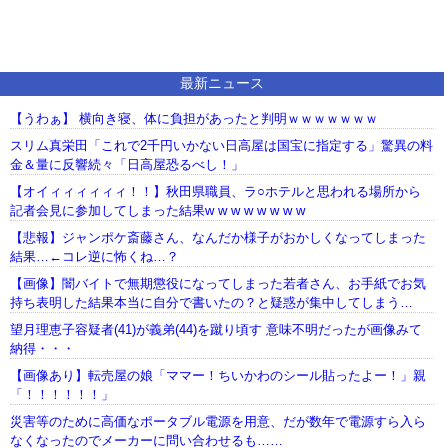
最新ニュース
【うわぁ】 横向き寝、体に負担があったと判明ｗｗｗｗｗｗｗ
スリム真栄田「これで2千円いかない日高屋は国宝に指定する」驚異の料
金＆量に反響続々「日高屋恐るべし！」
【オイィィィィィィ！！】秋田県職員、ラ○ホテルと思われる場所から
記者会見に参加してしまった結果w w w w w w w w
【悲報】ジャンポケ斎藤さん、なんだか様子がおかしくなってしまった
結果…←コレ逆に怖くね…？
【画像】闇バイトで無期懲役になってしまった若者さん、お手紙でお気
持ち表明した結果本当に自分で書いたの？と疑惑が集中してしまう…
望月理恵子容疑者(41)が義弟(44)を蹴り頃す 意味不明だったが画像みて
納得・・・
【画像あり】転売屋の娘「ママー！ちいかわのシール貼ったよー！」親
「！！！！！！」
災害等のために高価なポータブル電源を用意、だが数年で電源すら入ら
なくなったのでメーカーに問い合わせるも……