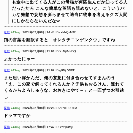
も途中に出てくる人がこの母猫が何匹生んだか知ってる人
だっただろ
こんな簡単な英語も読めないと、こういうバ
カな発想で妄想を膨らませて適当に物事を考えるクズ人間
にしかならないんだなw
返信
743mg
2024年02月08日 14:44
ID:cxMzQzMTE
猫の言葉を翻訳すると「オレタチニンゲンクウ」ですね
返信
743mg
2024年02月08日 15:01
ID:YzNjMxNDQ
よかったにゃー
返信
743mg
2024年02月08日 15:02
ID:g0Njc5NDE
また思い浮かんだ、俺の妄想に付き合わせてすまんのう
「え、この家で飼ってくれるんか？子供もおるけん、連れて
くるからよろしゅうな、おおきにやで～」と一匹ずつお引越
し
返信
743mg
2024年02月08日 16:28
ID:c0NTE0OTM
ドラマですか
返信
743mg
2024年02月08日 17:47
ID:YwNjI3MjI