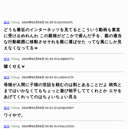
返信
743mg
2024年02月08日 01:29
ID:Q4ODIxNTc
どうも最近のインターネッツを見てるとこういう動画も素直
に受け止めれんわ
この親猫がどこかで産んだ子を、親の適当
な行動範囲に移動させそれを親に運ばせた
ってな風にしか見
えなくなってるｗ
返信
743mg
2024年02月08日 01:33
ID:ExMjM3OTU
嘘くせえｗ
返信
743mg
2024年02月08日 02:03
ID:cxNDAxOTA
母猫が人間に子猫の世話を頼むのは割とあることだよ
病気と
まではいかなくてもちょっと遊び相手しててくれとか
エサを
あげてくれってのはちょいちょい見る
返信
743mg
2024年02月08日 02:21
ID:Q2NjU4NDY
ワイやで。
返信
743mg
2024年02月08日 03:36
ID:A3Nzc3ODU