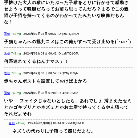
手懐けた大人の猫にいたぶった子猫をとりに行かせて感動さ
せようって魂胆だろってお前ら思ってんだろ？まるでこの親
猫が子猫を持ってくるのがわかってたみたいな映像だもん
な！
返信
743mg
2024年02月08日 00:37
ID:gzNTQ2NDY
子猫ちゃんへの批判コメはこの俺がすべて受け止める(`･ω･´)
返信
743mg
2024年02月08日 00:42
ID:gzNTQ1OTc
何匹連れてくるねんナマステ！
返信
743mg
2024年02月08日 00:57
ID:Q2NjU4MjA
赤ちゃんポストを設置しておけばよかろ
返信
743mg
2024年02月08日 01:09
ID:I4NTE3MTc
いや…
フェイクじゃないとしたら、あれでしょ
捕まえたセミ
とかゴキブリとかネズミとかお土産で持ってくるやん猫って
それだよそれ
返信
743mg
2024年02月08日 06:44
ID:czMDQ3MDI
ネズミの代わりに子猫って感じだよな。