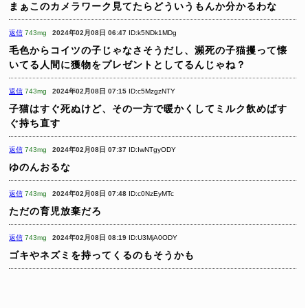
まぁこのカメラワーク見てたらどういうもんか分かるわな
返信
743mg
2024年02月08日 06:47
ID:k5NDk1MDg
毛色からコイツの子じゃなさそうだし、瀕死の子猫攫って懐
いてる人間に獲物をプレゼントとしてるんじゃね？
返信
743mg
2024年02月08日 07:15
ID:c5MzgzNTY
子猫はすぐ死ぬけど、その一方で暖かくしてミルク飲めばす
ぐ持ち直す
返信
743mg
2024年02月08日 07:37
ID:IwNTgyODY
ゆのんおるな
返信
743mg
2024年02月08日 07:48
ID:c0NzEyMTc
ただの育児放棄だろ
返信
743mg
2024年02月08日 08:19
ID:U3MjA0ODY
ゴキやネズミを持ってくるのもそうかも