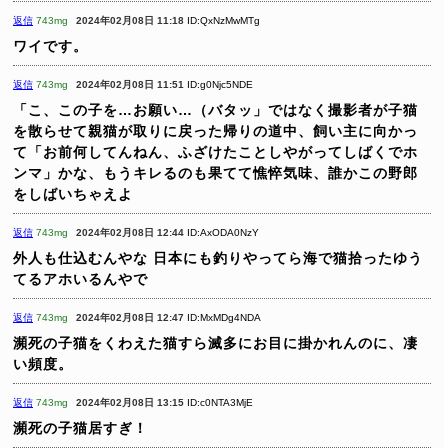
返信
743mg
2024年02月08日 11:18
ID:QxNzMwMTg
ワイです。
返信
743mg
2024年02月08日 11:51
ID:g0Njc5NDE
「こ、この子を…お願い…（バタッ」ではなく撮影者が子猫
を散らせて親猫が取りに戻った帰りの道中、飼い主に向かっ
て「お前何してんねん、ふざけたことしやがってしばくでホ
ンマ」かな、もうキレるのも果てて憔悴気味、誰かこの野郎
をしばいちゃえよ
返信
743mg
2024年02月08日 12:44
ID:AxODA0NzY
外人も仕込むんやな
日本にも釣りやってら海で猫拾ったゆう
てるアホいるんやで
返信
743mg
2024年02月08日 12:47
ID:MxMDg4NDA
瀕死の子猫をくわえた猫すら滅多にお目に掛かれんのに、凄
い頻度。
返信
743mg
2024年02月08日 13:15
ID:c0NTA3MjE
瀕死の子猫居すぎ！