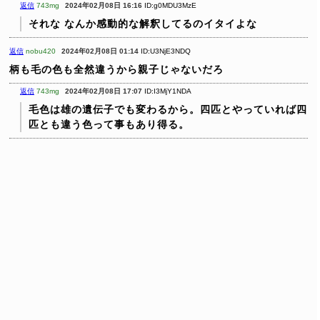
返信
743mg
2024年02月08日 16:16
ID:g0MDU3MzE
それな
なんか感動的な解釈してるのイタイよな
返信
nobu420
2024年02月08日 01:14
ID:U3NjE3NDQ
柄も毛の色も全然違うから親子じゃないだろ
返信
743mg
2024年02月08日 17:07
ID:I3MjY1NDA
毛色は雄の遺伝子でも変わるから。四匹とやっていれば四
匹とも違う色って事もあり得る。