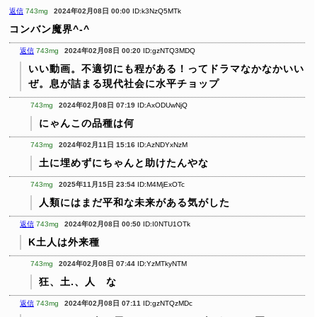
返信
743mg
2024年02月08日 00:00
ID:k3NzQ5MTk
コンバン魔界^-^
返信
743mg
2024年02月08日 00:20
ID:gzNTQ3MDQ
いい動画。不適切にも程がある！ってドラマなかなかいい
ぜ。息が詰まる現代社会に水平チョップ
743mg
2024年02月08日 07:19
ID:AxODUwNjQ
にゃんこの品種は何
743mg
2024年02月11日 15:16
ID:AzNDYxNzM
土に埋めずにちゃんと助けたんやな
743mg
2025年11月15日 23:54
ID:M4MjExOTc
人類にはまだ平和な未来がある気がした
返信
743mg
2024年02月08日 00:50
ID:I0NTU1OTk
K土人は外来種
743mg
2024年02月08日 07:44
ID:YzMTkyNTM
狂、土.、人 な
返信
743mg
2024年02月08日 07:11
ID:gzNTQzMDc