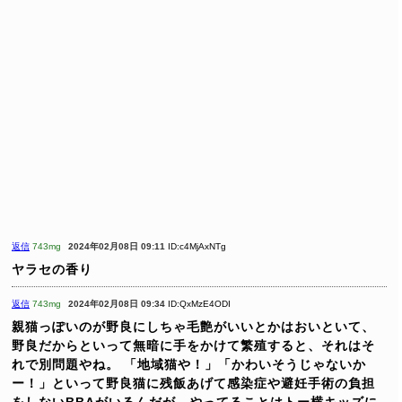
返信
743mg
2024年02月08日 09:11
ID:c4MjAxNTg
ヤラセの香り
返信
743mg
2024年02月08日 09:34
ID:QxMzE4ODI
親猫っぽいのが野良にしちゃ毛艶がいいとかはおいといて、
野良だからといって無暗に手をかけて繁殖すると、それはそ
れで別問題やね。
「地域猫や！」「かわいそうじゃないか
ー！」といって野良猫に残飯あげて感染症や避妊手術の負担