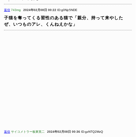
返信
743mg
2024年02月08日 00:22
ID:g0Njc5NDE
子猫を奪ってくる習性のある猫で「親分、持って来やした
ぜ、いつものアレ、くんねえかな」
返信
サイコメトラー板東英二
2024年02月08日 00:36
ID:gzNTQ2MzQ