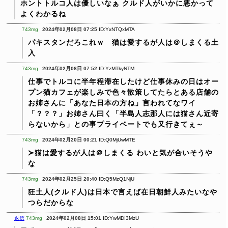
ホントトルコ人は優しいなぁ
クルド人がいかに悪かって
よくわかるね
743mg
2024年02月08日 07:25
ID:YxNTQxMTA
パキスタンだろこれｗ 猫は愛するが人は＠しまくる土
入
743mg
2024年02月08日 07:52
ID:YzMTkyNTM
仕事でトルコに半年程滞在したけど仕事休みの日はオー
プン猫カフェが楽しみで色々散策してたらとある店舗の
お姉さんに「あなた日本の方ね」言われてなワイ
「？？？」お姉さん曰く「半島人志那人には猫さん近寄
らないから」との事プライベートでも又行きてぇ～
743mg
2024年02月20日 00:21
ID:Q0MjUwMTE
≻猫は愛するが人は＠しまくる
わいと気が合いそうや
な
743mg
2024年02月25日 20:40
ID:Q5MzQ1NjU
狂土人(クルド人)は日本で言えば在日朝鮮人みたいなや
つらだからな
返信
743mg
2024年02月08日 15:01
ID:YwMDI3MzU