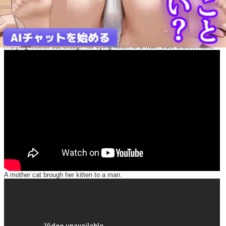
A crying mother cat brough her dying kitten to a man. Just unbelievable!
A mother cat brough her kitten to a man.