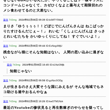
をしないBBAがいるんだが、やってることはトー横キッズに
コンドームじゃなくて、カゼひくなよと薬与えて期限切れの
メシ食わせてるのと大差ない。
返信
743mg
2024年02月08日 09:39
ID:k4MTY5MzE
まりさ「ゆうぅぅぅ！！どぼじでにんげんさんは ねこばっか
りたすけるんだじぇ～！」
れいむ「くしょにんげんは さっさ
とれいむたちを かいゆっくりにしてね！ すぐでいいよ！」
返信
743mg
2024年02月08日 09:44
ID:ExNzg4MjU
残念ながら猫にそんな知能はない。
人間の思い込みに過ぎな
い
返信
743mg
2024年02月08日 10:45
ID:k1NzI3Mjk
知能じゃない
返信
743mg
2024年02月08日 09:58
ID:gzNzc0ODg
人が生きるのさえ大変そうな国にみえるが
そんな地域でもネ
コ助ける連中おるんやなぁ
返信
743mg
2024年02月08日 10:26
ID:kwOTM1Nzk
最近のYoutubeの惨状見ると再生数稼ぎのやらせを疑ってし