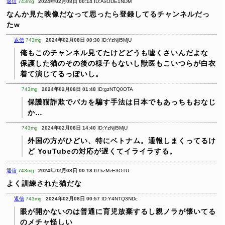
返信
743mg
2024年02月08日 00:14
ID:AxODE1NDM
なんか見た映像だなって思ったら登録してるチャンネルだっ
たw
返信
743mg
2024年02月08日 00:30
ID:YzNjI5MjU
俺もこのチャンネル見てたけどどうも嘘くさいんだよな
保護した猫のその後の様子もないし獣医もこいつらが白衣
着て演じてるっぽいし。
743mg
2024年02月08日 01:48
ID:gzNTQ0OTA
保護猫詐欺でバカを騙す手法は日本でもあっちもおなじ
か…
743mg
2024年02月08日 14:40
ID:YzNjI5MjU
外国の方がひどい、特にベトナム。通報しまくってるけ
ど
YouTubeの対応が遅くてイライラする。
返信
743mg
2024年02月08日 00:18
ID:kzMzE3OTU
よく訓練された猫だな
返信
743mg
2024年02月08日 00:57
ID:Y4NTQ3NDc
眼が開かないのは普通に育児放棄するし親ノラが懐いてる
のメチャ怪しい