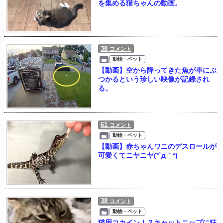
を集める猫ちゃんの動画。
38
コメント
動物・ペット
【動画】空から降ってきた魚が車にぶ
つかるという珍しい映像が記録され
る。
61
コメント
動物・ペット
【動画】赤ちゃんワニのデスロールが
可愛くてニヤニヤ(*´д｀*)
38
コメント
動物・ペット
猫用コカイン！？キャットニップに狂