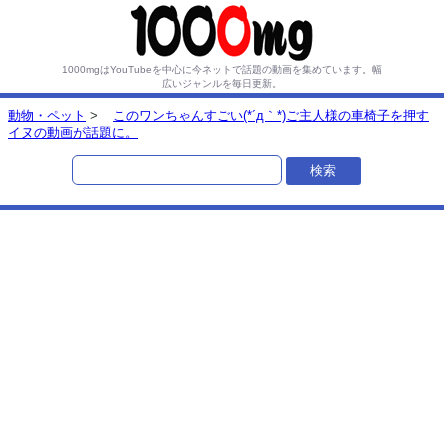
1000mgはYouTubeを中心に今ネットで話題の動画を集めています。
幅
広いジャンルを毎日更新。
動物・ペット
>
このワンちゃんすごい(*´д｀*)ご主人様の車椅子を押す
イヌの動画が話題に。