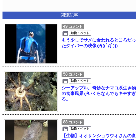
関連記事
49
コメント
動物・ペット
もう少しでサメに食われるところだっ
たダイバーの映像が(((ﾟДﾟ)))
58
コメント
動物・ペット
シーアップル。奇妙なナマコ系生き物
の食事風景がいくらなんでもキモすぎ
る。
88
コメント
動物・ペット
【生物】オオサンショウウオさんの食