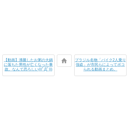
【動画】沸騰したお粥の大鍋
ブラジル名物「バイク2人乗り
に落ちた男性が亡くなった事
強盗」が市民らによってボコ
故。なんて恐ろしい(((ﾟДﾟ)))
られる動画まとめ。