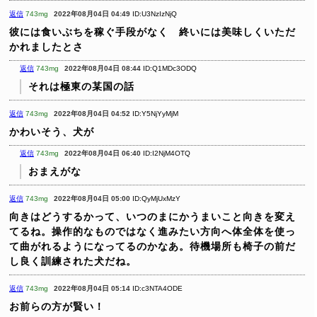
返信
743mg
2022年08月04日 04:49
ID:U3NzIzNjQ
彼には食いぶちを稼ぐ手段がなく 終いには美味しくいただ
かれましたとさ
返信
743mg
2022年08月04日 08:44
ID:Q1MDc3ODQ
それは極東の某国の話
返信
743mg
2022年08月04日 04:52
ID:Y5NjYyMjM
かわいそう、犬が
返信
743mg
2022年08月04日 06:40
ID:I2NjM4OTQ
おまえがな
返信
743mg
2022年08月04日 05:00
ID:QyMjUxMzY
向きはどうするかって、いつのまにかうまいこと向きを変え
てるね。操作的なものではなく進みたい方向へ体全体を使っ
て曲がれるようになってるのかなあ。待機場所も椅子の前だ
し良く訓練された犬だね。
返信
743mg
2022年08月04日 05:14
ID:c3NTA4ODE
お前らの方が賢い！