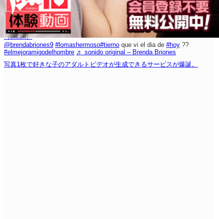
（tiktok）
@brendabriones9
#lomashermoso
#tierno
que vi el dia de
#hoy
??
#elmejoramigodelhombre
♬ sonido original – Brenda Briones
写真1枚で好きな子のアダルトビデオが生成できるサービスが爆誕。