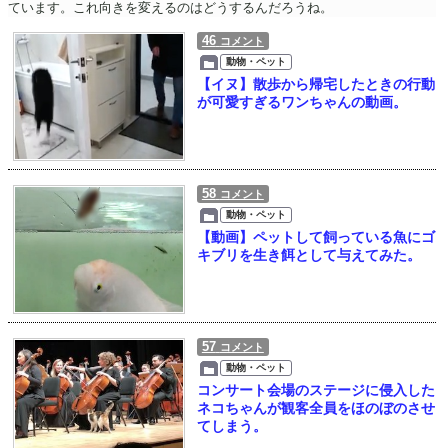
ています。これ向きを変えるのはどうするんだろうね。
46
コメント
動物・ペット
【イヌ】散歩から帰宅したときの行動
が可愛すぎるワンちゃんの動画。
58
コメント
動物・ペット
【動画】ペットして飼っている魚にゴ
キブリを生き餌として与えてみた。
57
コメント
動物・ペット
コンサート会場のステージに侵入した
ネコちゃんが観客全員をほのぼのさせ
てしまう。