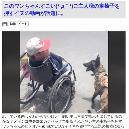
このワンちゃんすごい(*´д｀*)ご主人様の車椅子を
押すイヌの動画が話題に。
動物・ペット
話している内容がわからないけど、飼い主は言葉で指示を出しているの
かな？メキシコ中央部エカテペックで撮影された飼い主の車椅子を押す
ワンちゃんのビデオがTikTokで140万イイネを獲得する話題の投稿になっ