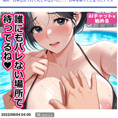
海外「日本なんて行くんじゃなかった…」 日本を知ってしまったディズ
ニー信者、帰国後『本家』に失望する事態に
【動画】USJの禁止エリアに子どもたちが続々乱入 → スタッフが注意し
ても止まらない事態に
Powered by livedoor 相互RSS
2022/08/04
04:00
34
コメント