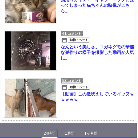
ってしまった猫ちゃんの映像がこち
ら。
41
コメント
動物・ペット
なんという美しさ。コガネグモの華麗
な巣作りの様子を撮影した動画が人気
に。
82
コメント
動物・ペット
【動画】この激吠えしているイッヌｗ
ｗｗｗｗ
24時間
1週間
1ヶ月間