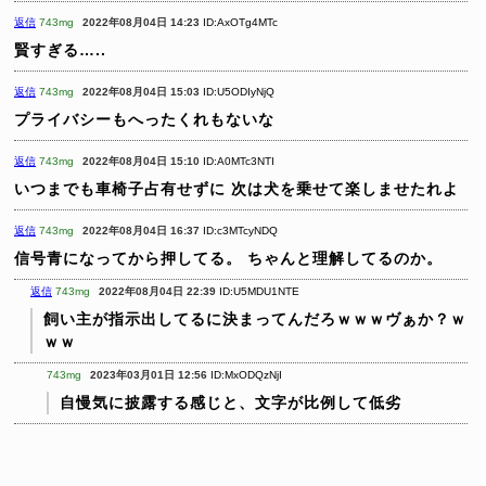
返信
743mg
2022年08月04日 14:23
ID:AxOTg4MTc
賢すぎる…..
返信
743mg
2022年08月04日 15:03
ID:U5ODIyNjQ
プライバシーもへったくれもないな
返信
743mg
2022年08月04日 15:10
ID:A0MTc3NTI
いつまでも車椅子占有せずに
次は犬を乗せて楽しませたれよ
返信
743mg
2022年08月04日 16:37
ID:c3MTcyNDQ
信号青になってから押してる。
ちゃんと理解してるのか。
返信
743mg
2022年08月04日 22:39
ID:U5MDU1NTE
飼い主が指示出してるに決まってんだろｗｗｗヴぁか？ｗ
ｗｗ
743mg
2023年03月01日 12:56
ID:MxODQzNjI
自慢気に披露する感じと、文字が比例して低劣