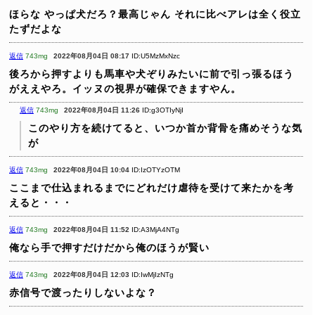
ほらな
やっぱ犬だろ？最高じゃん
それに比べアレは全く役立
たずだよな
返信
743mg
2022年08月04日 08:17
ID:U5MzMxNzc
後ろから押すよりも馬車や犬ぞりみたいに前で引っ張るほう
がええやろ。イッヌの視界が確保できますやん。
返信
743mg
2022年08月04日 11:26
ID:g3OTIyNjI
このやり方を続けてると、いつか首か背骨を痛めそうな気
が
返信
743mg
2022年08月04日 10:04
ID:IzOTYzOTM
ここまで仕込まれるまでにどれだけ虐待を受けて来たかを考
えると・・・
返信
743mg
2022年08月04日 11:52
ID:A3MjA4NTg
俺なら手で押すだけだから俺のほうが賢い
返信
743mg
2022年08月04日 12:03
ID:IwMjIzNTg
赤信号で渡ったりしないよな？