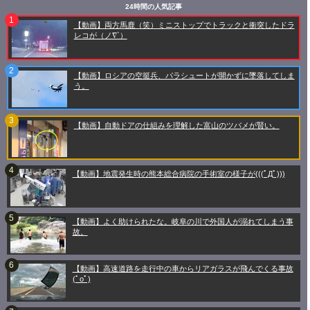
24時間の人気記事
【動画】両方馬鹿（笑）ミニストップでトラックと衝突したドラ
レコが（ノ∇`）
【動画】ロシアの空挺兵、パラシュートが開かずに墜落してしま
う。
【動画】自動ドアの仕組みを理解した富山のツバメが賢い。
【動画】地震発生時の熊本総合病院の手術室の様子が(((ﾟДﾟ)))
【動画】よく助けられたな。岐阜の川で外国人が溺れてしまう事
故。
【動画】高速道路を走行中の車からリアガラスが飛んでくる事故
(ﾟoﾟ)