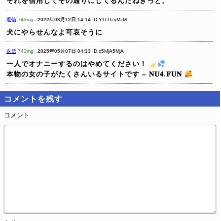
それを信用してその通りにしてるんだねきっと。
返信
743mg
2022年08月12日 14:14
ID:Y1OTcyMzM
犬にやらせんなよ可哀そうに
返信
743mg
2025年05月07日 04:33
ID:c5MjA5MjA
一人でオナニーするのはやめてください！
本物の女の子がたくさんいるサイトです – 𝐍𝐔𝟒.𝐅𝐔𝐍
コメントを残す
コメント