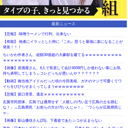
最新ニュース
【悲報】 味噌ラーメンで行列、出来ない
【有能】 他者にイラッとした時に『これ』思うと最強に楽になることが
発覚！！！
ちいかわ作者さん、総額30億超の大豪邸を建てるｗｗｗｗｗｗｗｗｗｗ
ｗｗｗｗｗｗｗｗｗ
【画像】居酒屋さん、6人で長居して会計4939円しか使わない客にお気
持ち表明してしまう←コレどっちが悪いんや？？？？？？
【動画】御当地アイドルだった頃の今田美桜、ガチのマジで可愛くてワ
イらをびびらせまくってしまうw w w w w w w w
【悲報】坂口杏里、逃走ｗｗｗｗｗｗｗｗｗｗｗ
左翼市民団体、広島では通用せず「人殺しの汚い足で広島の土を踏む
な！」→広島県民「お前らの方が汚いんじゃ！」「ワシらが広島県民じ
ゃ」
【画像】影山優佳さん(25)、下着姿であたシコが止まらない