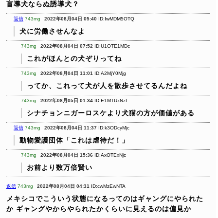
盲導犬ならぬ誘導犬？
返信
743mg
2022年08月04日 05:40
ID:IwMDM5OTQ
犬に労働させんなよ
743mg
2022年08月04日 07:52
ID:U1OTE1MDc
これがほんとの犬ぞりってね
743mg
2022年08月04日 11:01
ID:A2MjY0Mjg
ってか、これって犬が人を散歩させてるんだよね
743mg
2022年08月05日 01:34
ID:E1MTUxNzI
シナチョンニガーロスケより犬猫の方が価値がある
返信
743mg
2022年08月04日 11:37
ID:k3ODcyMjc
動物愛護団体「これは虐待だ！」
743mg
2022年08月04日 15:36
ID:AxOTExNjc
お前より数万倍賢い
返信
743mg
2022年08月04日 04:31
ID:cwMzEwNTA
メキシコでこういう状態になるってのはギャングにやられた
か
ギャングやからやられたかくらいに見えるのは偏見か