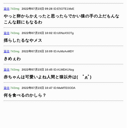
返信
743mg
2022年07月15日 09:28
ID:E5OTE1MzE
やっと卵からかえったと思ったらでかい猿の手の上だもんな
こんな顔にもなるわ
返信
743mg
2022年07月15日 10:02
ID:U0NzA5OTg
揺らしたるなやメス
返信
743mg
2022年07月15日 10:09
ID:AzMzAxMDY
きめぇわ
返信
743mg
2022年07月15日 10:45
ID:A1MDA1Nzg
赤ちゃんは可愛いよね人間と猿以外は( ﾟдﾟ)
返信
743mg
2022年07月15日 10:47
ID:MwMTE0ODA
何を食べるのかしら？