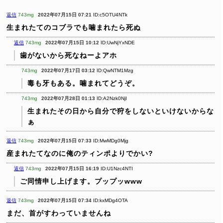
返信
743mg
2022年07月15日 07:21
ID:c5OTU4NTk
生まれたてのコブラでも噛まれたら死ぬ
返信
743mg
2022年07月15日 10:12
ID:UwNjYxNDE
歯がないから死なねーよアホ
743mg
2022年07月17日 03:12
ID:QwNTM1Mzg
毒も牙もある。噛まれてどうぞ。
743mg
2022年07月28日 01:13
ID:A2Nzk0NjI
生まれたその日から自分で狩をしないといけないからな
ぁ
返信
743mg
2022年07月15日 07:33
ID:MwMDg0Mjg
産まれたてなのに俺のティンポよりでかい?
返信
743mg
2022年07月15日 16:19
ID:U1Nzc4NTI
ご同情申し上げます。プップッwww
返信
743mg
2022年07月15日 07:34
ID:kxMDg4OTA
まだ、首がすわっていませんね