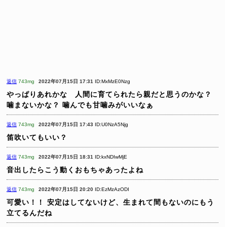
返信
743mg
2022年07月15日 17:31
ID:MxMzE0Nzg
やっぱりあれかな 人間に育てられたら親だと思うのかな？
噛まないかな？
噛んでも甘噛みがいいなぁ
返信
743mg
2022年07月15日 17:43
ID:U0NzA5Njg
笛吹いてもいい？
返信
743mg
2022年07月15日 18:31
ID:kxNDIwMjE
音出したらこう動くおもちゃあったよね
返信
743mg
2022年07月15日 20:20
ID:EzMzAzODI
可愛い！！
安定はしてないけど、生まれて間もないのにもう
立てるんだね