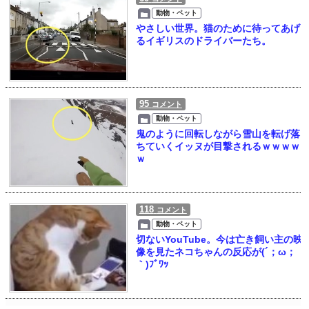
動物・ペット
やさしい世界。猫のために待ってあげ
るイギリスのドライバーたち。
95
コメント
動物・ペット
鬼のように回転しながら雪山を転げ落
ちていくイッヌが目撃されるｗｗｗｗ
ｗ
118
コメント
動物・ペット
切ないYouTube。今は亡き飼い主の映
像を見たネコちゃんの反応が(´；ω；
｀)ﾌﾞﾜｯ