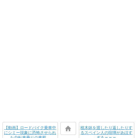
【動画】ロードバイク乗車中
植木鉢を渡したり返したりす
にシミー現象に恐怖させられ
るスペイン人の喧嘩があほす
た自転車乗りの車載。
ぎるｗｗｗ