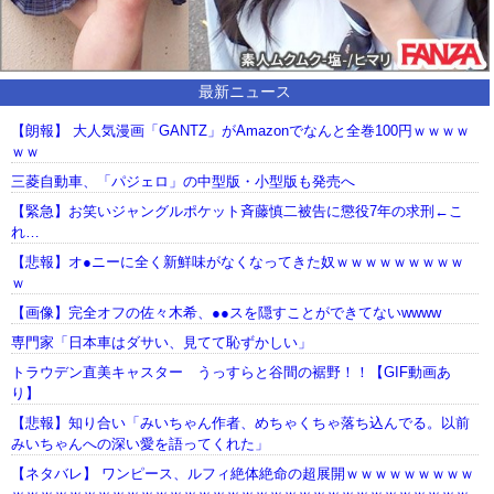
最新ニュース
【朗報】 大人気漫画「GANTZ」がAmazonでなんと全巻100円ｗｗｗｗ
ｗｗ
三菱自動車、「パジェロ」の中型版・小型版も発売へ
【緊急】お笑いジャングルポケット斉藤慎二被告に懲役7年の求刑←こ
れ…
【悲報】オ●ニーに全く新鮮味がなくなってきた奴ｗｗｗｗｗｗｗｗｗ
ｗ
【画像】完全オフの佐々木希、●●スを隠すことができてないwwww
専門家「日本車はダサい、見てて恥ずかしい」
トラウデン直美キャスター うっすらと谷間の裾野！！【GIF動画あ
り】
【悲報】知り合い「みいちゃん作者、めちゃくちゃ落ち込んでる。以前
みいちゃんへの深い愛を語ってくれた」
【ネタバレ】 ワンピース、ルフィ絶体絶命の超展開ｗｗｗｗｗｗｗｗｗ