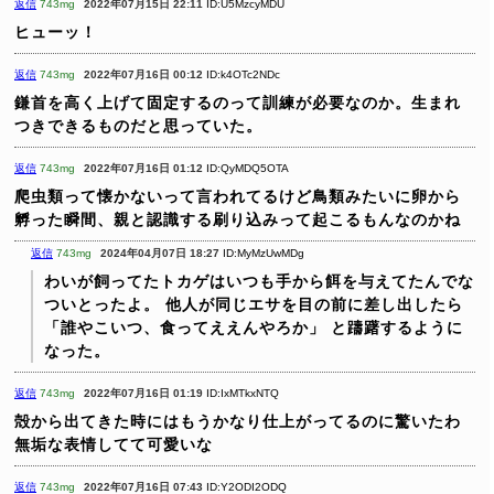
返信
743mg
2022年07月15日 22:11
ID:U5MzcyMDU
ヒューッ！
返信
743mg
2022年07月16日 00:12
ID:k4OTc2NDc
鎌首を高く上げて固定するのって訓練が必要なのか。生まれ
つきできるものだと思っていた。
返信
743mg
2022年07月16日 01:12
ID:QyMDQ5OTA
爬虫類って懐かないって言われてるけど鳥類みたいに卵から
孵った瞬間、親と認識する刷り込みって起こるもんなのかね
返信
743mg
2024年04月07日 18:27
ID:MyMzUwMDg
わいが飼ってたトカゲはいつも手から餌を与えてたんでな
ついとったよ。
他人が同じエサを目の前に差し出したら
「誰やこいつ、食ってええんやろか」
と躊躇するように
なった。
返信
743mg
2022年07月16日 01:19
ID:IxMTkxNTQ
殻から出てきた時にはもうかなり仕上がってるのに驚いたわ
無垢な表情してて可愛いな
返信
743mg
2022年07月16日 07:43
ID:Y2ODI2ODQ