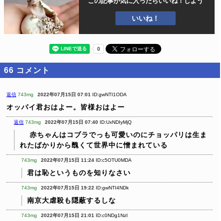
この記事が気に入ったら
いいね！しよう
いいね！
66
コメント
返信
743mg
2022年07月15日 07:01
ID:gwNTI1ODA
オッパイ君おはよー。皆様おはよー
返信
743mg
2022年07月15日 07:40
ID:UxNDIyMjQ
赤ちゃんはコブラでっも可愛いのにチョッパリは生ま
れたばかりから醜くて世界中に憎まれている
743mg
2022年07月15日 11:24
ID:c5OTU0MDA
君は恥というものを知りなさい
743mg
2022年07月15日 19:22
ID:gwNTI4NDk
南京大虐殺も隠蔽するしな
743mg
2022年07月15日 21:01
ID:c0NDg1NzI