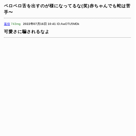
ペロペロ舌を出すのが様になってるな(笑)赤ちゃんでも蛇は苦
手〜
返信
743mg
2022年07月16日 10:41
ID:AwOTU5MDk
可愛さに騙されるなよ