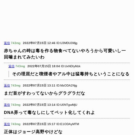
返信
743mg
2022年07月15日 12:46
ID:U3MDU3Mjg
赤ちゃんの時は毒を作る物食べてないやろうから可愛いし一
回噛まれてみたいわ
返信
743mg
2022年07月15日 18:04
ID:UxNDIyMzk
その理屈だと喫煙者やアル中は猛毒持ちということになる
返信
743mg
2022年07月15日 13:11
ID:MzODA2Njg
まだ首がすわってないからグラグラだな
返信
743mg
2022年07月15日 13:14
ID:U0NTgwMjU
DNA弄って毒なしにしてペット化してくれよ
返信
743mg
2022年07月15日 15:17
ID:E1ODAyMTM
正体はジョージ高野やけどな