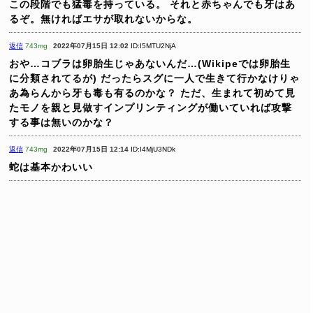
この段階でも猛毒を持っている。
それと赤ちゃんでも牙はあ
るぞ。無ければエサが取れないからな。
返信
743mg
2022年07月15日 12:02
ID:I5MTU2NjA
おや…コブラは卵胎生じゃあないんだ…(Wikipeでは卵胎生
に分類されてるが)
だったらスグに一人で生きて行かなけりゃ
あ為らんから牙も毒も有るのかな？
ただ、生まれて初めて見
たモノを親と見做すインプリンティングが働いていれば攻撃
する事は無いのかな？
返信
743mg
2022年07月15日 12:14
ID:I4MjU3NDk
蛇は基本かわいい