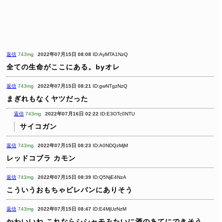
返信
743mg
2022年07月15日 08:08
ID:AyMTA1NzQ
全ての生命がここにある。byオレ
返信
743mg
2022年07月15日 08:21
ID:gwNTgzNzQ
まぎれもなくヤツだった
返信
743mg
2022年07月16日 02:22
ID:E3OTc0NTU
サイコガン
返信
743mg
2022年07月15日 08:23
ID:A0NDQzMjM
レッドコブラ カモン
返信
743mg
2022年07月15日 08:39
ID:Q5NjE4NzA
こういうおもちゃビレバンにありそう
返信
743mg
2022年07月15日 08:47
ID:E4MjUzNzM
かわいいね
これならシシャモみたいに酒のあてにできそう