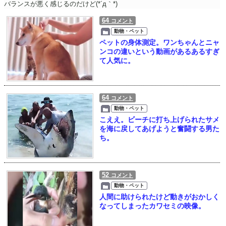
バランスが悪く感じるのだけど(*´д｀*)
64
コメント
動物・ペット
ペットの身体測定。ワンちゃんとニャ
ンコの違いという動画があるあるすぎ
て人気に。
64
コメント
動物・ペット
こええ。ビーチに打ち上げられたサメ
を海に戻してあげようと奮闘する男た
ち。
52
コメント
動物・ペット
人間に助けられたけど動きがおかしく
なってしまったカワセミの映像。