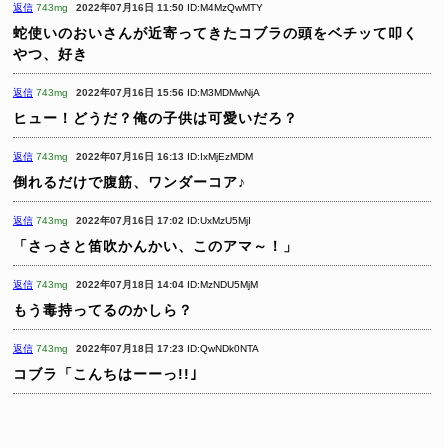
返信
743mg
2022年07月16日 11:50
ID:M4MzQwMTY
蛇使いのおいさんが近寄ってきたコブラの頭をベチッて叩く
やつ、好き
返信
743mg
2022年07月16日 15:56
ID:M3MDMwNjA
ヒュー！どうだ？俺の子供は可愛いだろ？
返信
743mg
2022年07月16日 16:13
ID:IxMjEzMDM
倒れるだけで腹筋、ワンダーコア♪
返信
743mg
2022年07月16日 17:02
ID:UxMzU5MjI
「さっさと笛吹かんかい、このアマ～！」
返信
743mg
2022年07月18日 14:04
ID:MzNDU5MjM
もう毒持ってるのかしら？
返信
743mg
2022年07月18日 17:23
ID:QwNDk0NTA
コブラ「こんちはーーっ!!｣