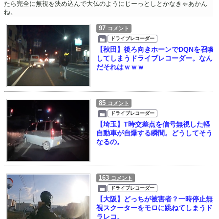
たら完全に無視を決め込んで大仏のようにじーっとしとかなきゃあかん
ね。
97
コメント
ドライブレコーダー
【秋田】後ろ向きホーンでDQNを召喚
してしまうドライブレコーダー。なん
だそれはｗｗｗ
85
コメント
ドライブレコーダー
【埼玉】T時交差点を信号無視した軽
自動車が自爆する瞬間。どうしてそう
なるの。
163
コメント
ドライブレコーダー
【大阪】どっちが被害者？一時停止無
視スクーターをモロに跳ねてしまうド
ラレコ。