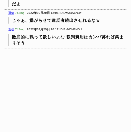
だよ
返信
743mg
2022年06月29日 12:08
ID:EwMDA4NDY
じゃぁ、嫌がらせで違反者続出させれるなｗ
返信
743mg
2022年06月29日 20:17
ID:ExMDM3NDU
徹底的に戦って欲しいよな
裁判費用はカンパ募れば集ま
りそう