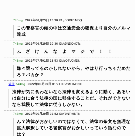
743mg
2022年06月29日 19:30
ID:g5ODU1MDQ
この警察官の頭の中は交通安全の確保より自分のノルマ
達成
743mg
2022年06月29日 20:36
ID:A5NDQyOTc
ふ ざ け ん な よ マ ジ で ！ ！
743mg
2022年07月01日 23:53
ID:IzOTU0MDk
嫌々譲ってるのかしれないから、やはり行っちゃだめだ
ろ？バカか？
返信
743mg
2022年06月29日 01:21
ID:AxMTM3NTI
法律が気に食わないなら法律を変えるように動く、あるい
は自分に合う法律の国に移住することだ。それができない
なら我慢して法律に従うしかない。
743mg
2022年06月29日 02:52
ID:Y0NTk0NTk
ん？法律がおかしいのではなくて、法律の条文を無理な
拡大解釈している警察官がおかしいっていう話なので
は？