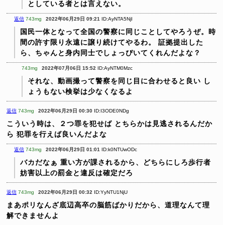
としている者とは言えない。
返信
743mg
2022年06月29日 09:21
ID:AyNTA5NjI
国民一体となって全国の警察に同じことしてやろうぜ。時
間の許す限り永遠に譲り続けてやるわ。
証拠提出した
ら、ちゃんと身内同士でしょっぴいてくれんだよな？
743mg
2022年07月06日 15:52
ID:AyNTM0Mzc
それな、動画撮って警察を同じ目に合わせると良い
し
ょうもない検挙は少なくなるよ
返信
743mg
2022年06月29日 00:30
ID:I3ODE0NDg
こういう時は、２つ罪を犯せば
とちらかは見逃されるんだか
ら
犯罪を行えば良いんだよな
返信
743mg
2022年06月29日 01:01
ID:k0NTUwODc
バカだなぁ
重い方が課されるから、どちらにしろ歩行者
妨害以上の罰金と違反は確定だろ
返信
743mg
2022年06月29日 00:32
ID:YyNTU1NjU
まあポリなんざ底辺高卒の脳筋ばかりだから、道理なんて理
解できませんよ