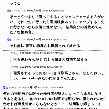
ってる
返信
743mg
2022年06月29日 09:25
ID:AyNTA5NjI
ぼーと立つより「譲ってやる」とジェスチャーする方がい
い。それで先に行ったら証拠映像ネットにアップする。先
に行かないなら永遠に進めない。
結局自分の首絞めてん
だよな警察官。
返信
743mg
2022年06月29日 10:21
ID:YyODc5OTk
それ無駄
警官に誘導され職質されて終わる
743mg
2022年06月29日 12:04
ID:I3ODE0Mjk
何も終わらんが？
むしろ撮影大成功で始まる
743mg
2022年06月29日 19:30
ID:M1Njc0NjA
職質されるっておもいっきり取高じゃん。むしろおいし
い。
mr.ikeboみたいにかせぐんだよ。
返信
743mg
2022年06月29日 00:44
ID:U3NTYxOTE
何かの別動画では譲った歩行者が証人になっても違反になり
うるとあるし、
他のYouTube動画では明らかに譲られたのが
わかれば違反対象にならないとか・・・結局取り締まってる