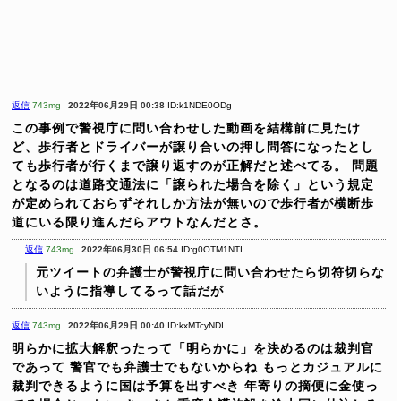
返信
743mg
2022年06月29日 00:38
ID:k1NDE0ODg
この事例で警視庁に問い合わせした動画を結構前に見たけ
ど、歩行者とドライバーが譲り合いの押し問答になったとし
ても歩行者が行くまで譲り返すのが正解だと述べてる。
問題
となるのは道路交通法に「譲られた場合を除く」という規定
が定められておらずそれしか方法が無いので歩行者が横断歩
道にいる限り進んだらアウトなんだとさ。
返信
743mg
2022年06月30日 06:54
ID:g0OTM1NTI
元ツイートの弁護士が警視庁に問い合わせたら切符切らな
いように指導してるって話だが
返信
743mg
2022年06月29日 00:40
ID:kxMTcyNDI
明らかに拡大解釈ったって「明らかに」を決めるのは裁判官
であって
警官でも弁護士でもないからね
もっとカジュアルに
裁判できるように国は予算を出すべき
年寄りの摘便に金使っ