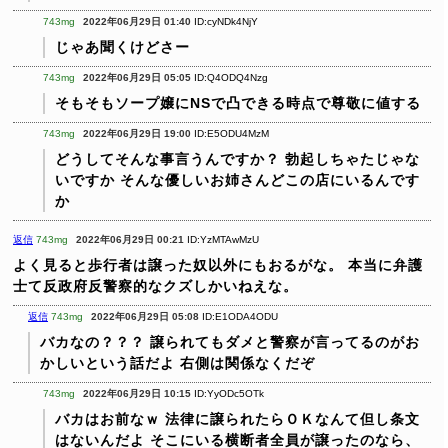
743mg
2022年06月29日 01:40
ID:cyNDk4NjY
じゃあ聞くけどさー
743mg
2022年06月29日 05:05
ID:Q4ODQ4Nzg
そもそもソープ嬢にNSで凸できる時点で尊敬に値する
743mg
2022年06月29日 19:00
ID:E5ODU4MzM
どうしてそんな事言うんですか？
勃起しちゃたじゃな
いですか
そんな優しいお姉さんどこの店にいるんです
か
返信
743mg
2022年06月29日 00:21
ID:YzMTAwMzU
よく見ると歩行者は譲った奴以外にもおるがな。
本当に弁護
士て反政府反警察的なクズしかいねえな。
返信
743mg
2022年06月29日 05:08
ID:E1ODA4ODU
バカなの？？？
譲られてもダメと警察が言ってるのがお
かしいという話だよ
右側は関係なくだぞ
743mg
2022年06月29日 10:15
ID:YyODc5OTk
バカはお前なｗ
法律に譲られたらＯＫなんて但し条文
はないんだよ
そこにいる横断者全員が譲ったのなら、