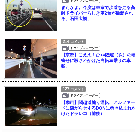
ドライブレコーダー
またかよ。今度は東京で歩道を走る高
齢ドライバーらしき車2台が撮影され
る。石田大橋。
214
コメント
ドライブレコーダー
【京都】こええ！ひ●●陸運（株）の幅
寄せに殺されかけた自転車乗りの車
載。
123
コメント
ドライブレコーダー
【動画】関越道煽り運転。アルファー
ドに嫌がらせするDQNに巻き込まれか
けたドラレコ（前後）