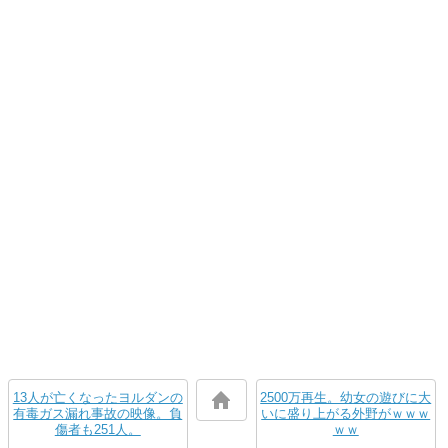
13人が亡くなったヨルダンの
2500万再生。幼女の遊びに大
有毒ガス漏れ事故の映像。負
いに盛り上がる外野がｗｗｗ
傷者も251人。
ｗｗ