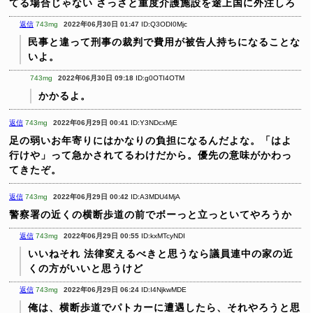
てる場合じゃない
さっさと重度介護施設を途上国に外注しろ
返信
743mg
2022年06月30日 01:47
ID:Q3ODI0Mjc
民事と違って刑事の裁判で費用が被告人持ちになることな
いよ。
743mg
2022年06月30日 09:18
ID:g0OTI4OTM
かかるよ。
返信
743mg
2022年06月29日 00:41
ID:Y3NDcxMjE
足の弱いお年寄りにはかなりの負担になるんだよな。「はよ
行けや」って急かされてるわけだから。優先の意味がかわっ
てきたぞ。
返信
743mg
2022年06月29日 00:42
ID:A3MDU4MjA
警察署の近くの横断歩道の前でボーっと立っといてやろうか
返信
743mg
2022年06月29日 00:55
ID:kxMTcyNDI
いいねそれ
法律変えるべきと思うなら議員連中の家の近
くの方がいいと思うけど
返信
743mg
2022年06月29日 06:24
ID:I4NjkwMDE
俺は、横断歩道でパトカーに遭遇したら、それやろうと思