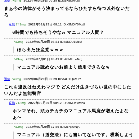
返信
743mg
2022年06月29日 00:28
ID:M2NzMxNzU
まぁ今の法律がそう決まってるならひたすら待つ以外ないだ
ろ
返信
743mg
2022年06月29日 08:11
ID:k5MDY0MzU
6時間でも待ちそうやなw
マニュアル人間？
743mg
2022年06月29日 08:21
ID:I4NDU1MzM
ほら出た狂産党ｗｗｗ
743mg
2022年07月01日 03:41
ID:A0MTEwNzg
マニュアル読めないお前より信用できるなｗ
返信
743mg
2022年06月29日 00:29
ID:A4OTQ4MTY
これを違反はねえわマジで
どんだけ生きづらい世の中にした
いんだよ無能警官
返信
743mg
2022年06月29日 08:12
ID:k5MDY0MzU
ホンマそれ。頭カチカチのマニュアル馬鹿が増えたよな
ぁ〜
743mg
2022年06月29日 17:39
ID:M1Njc0NjA
マニュアル（道交法）にも書いてないです。横断しよう