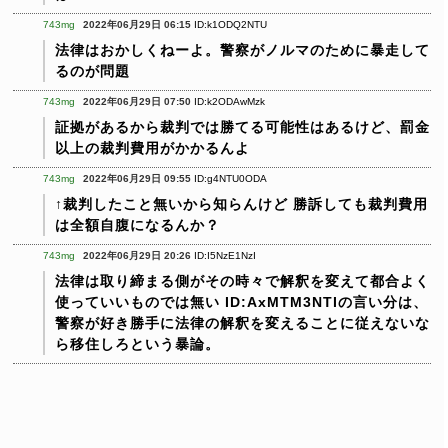
743mg
2022年06月29日 06:15
ID:k1ODQ2NTU
法律はおかしくねーよ。警察がノルマのために暴走して
るのが問題
743mg
2022年06月29日 07:50
ID:k2ODAwMzk
証拠があるから裁判では勝てる可能性はあるけど、罰金
以上の裁判費用がかかるんよ
743mg
2022年06月29日 09:55
ID:g4NTU0ODA
↑裁判したこと無いから知らんけど
勝訴しても裁判費用
は全額自腹になるんか？
743mg
2022年06月29日 20:26
ID:I5NzE1NzI
法律は取り締まる側がその時々で解釈を変えて都合よく
使っていいものでは無い
ID:AxMTM3NTIの言い分は、
警察が好き勝手に法律の解釈を変えることに従えないな
ら移住しろという暴論。