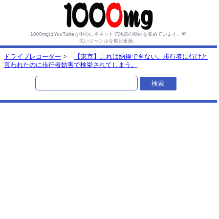
1000mgはYouTubeを中心に今ネットで話題の動画を集めています。
幅
広いジャンルを毎日更新。
ドライブレコーダー
>
【東京】これは納得できない。歩行者に行けと
言われたのに歩行者妨害で検挙されてしまう。