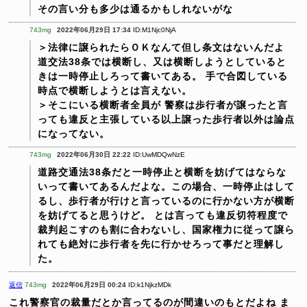
その言い分も多少は通るかもしれないがな
743mg
2022年06月29日 17:34
ID:M1Njc0NjA
＞法律に譲られたらＯＫなんて但し条文はないんだよ
道交法38条では横断し、又は横断しようとしていると
きは一時停止しろって書いてある。
手で合図している
時点で横断しようとは言えない。
＞そこにいる横断者全員が
警察は歩行者が譲ったと言
っても違反と主張している以上譲った歩行者以外は論点
になってない。
743mg
2022年06月30日 22:22
ID:UwMDQwNzE
道路交通法38条だと一時停止と横断を妨げてはならな
いって書いてあるんだよな。この場合、一時停止はして
るし、歩行者が行けと言っているのに行かない方が横断
を妨げてると思うけど。
とは言っても違反切符程度で
裁判起こすのも割に合わないし、国家権力に従って譲ら
れても絶対に歩行者を先に行かせろって事だと理解し
た。
返信
743mg
2022年06月29日 00:24
ID:k1NjkzMDk
これ警察官の裁量だとか言ってるのが間違いのもとだよね
ま