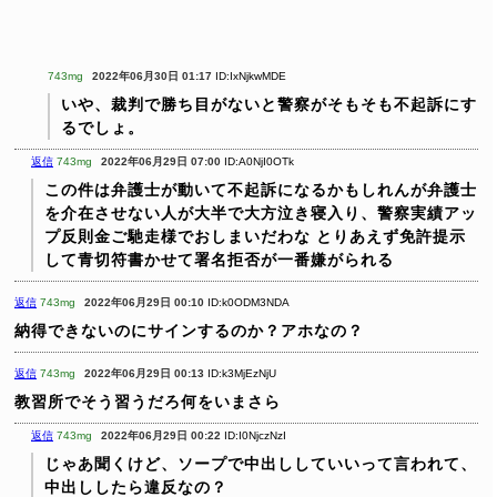
743mg
2022年06月30日 01:17
ID:IxNjkwMDE
いや、裁判で勝ち目がないと警察がそもそも不起訴にす
るでしょ。
返信
743mg
2022年06月29日 07:00
ID:A0NjI0OTk
この件は弁護士が動いて不起訴になるかもしれんが弁護士
を介在させない人が大半で大方泣き寝入り、警察実績アッ
プ反則金ご馳走様でおしまいだわな
とりあえず免許提示
して青切符書かせて署名拒否が一番嫌がられる
返信
743mg
2022年06月29日 00:10
ID:k0ODM3NDA
納得できないのにサインするのか？アホなの？
返信
743mg
2022年06月29日 00:13
ID:k3MjEzNjU
教習所でそう習うだろ何をいまさら
返信
743mg
2022年06月29日 00:22
ID:I0NjczNzI
じゃあ聞くけど、ソープで中出ししていいって言われて、
中出ししたら違反なの？