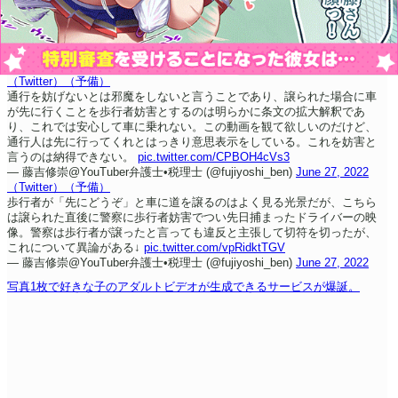
（Twitter）
（予備）
通行を妨げないとは邪魔をしないと言うことであり、譲られた場合に車
が先に行くことを歩行者妨害とするのは明らかに条文の拡大解釈であ
り、これでは安心して車に乗れない。
この動画を観て欲しいのだけど、
通行人は先に行ってくれとはっきり意思表示をしている。
これを妨害と
言うのは納得できない。
pic.twitter.com/CPBOH4cVs3
— 藤吉修崇@YouTuber弁護士•税理士 (@fujiyoshi_ben)
June 27, 2022
（Twitter）
（予備）
歩行者が「先にどうぞ」と車に道を譲るのはよく見る光景だが、こちら
は譲られた直後に警察に歩行者妨害でつい先日捕まったドライバーの映
像。
警察は歩行者が譲ったと言っても違反と主張して切符を切ったが、
これについて異論がある↓
pic.twitter.com/vpRidktTGV
— 藤吉修崇@YouTuber弁護士•税理士 (@fujiyoshi_ben)
June 27, 2022
写真1枚で好きな子のアダルトビデオが生成できるサービスが爆誕。