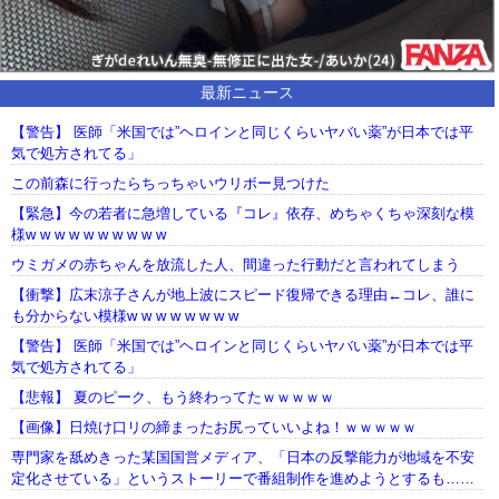
最新ニュース
【警告】 医師「米国では”ヘロインと同じくらいヤバい薬”が日本では平
気で処方されてる」
この前森に行ったらちっちゃいウリボー見つけた
【緊急】今の若者に急増している『コレ』依存、めちゃくちゃ深刻な模
様w w w w w w w w w w
ウミガメの赤ちゃんを放流した人、間違った行動だと言われてしまう
【衝撃】広末涼子さんが地上波にスピード復帰できる理由←コレ、誰に
も分からない模様w w w w w w w w
【警告】 医師「米国では”ヘロインと同じくらいヤバい薬”が日本では平
気で処方されてる」
【悲報】 夏のピーク、もう終わってたｗｗｗｗｗ
【画像】日焼け口リの締まったお尻っていいよね！ｗｗｗｗｗ
専門家を舐めきった某国国営メディア、「日本の反撃能力が地域を不安
定化させている」というストーリーで番組制作を進めようとするも……