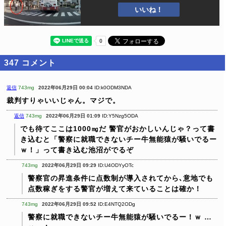
いいね！
347
コメント
返信
743mg
2022年06月29日 00:04
ID:k0ODM3NDA
裁判すりゃいいじゃん。マジで。
返信
743mg
2022年06月29日 01:09
ID:Y5Nzg5ODA
でも待てここは1000㎎だ
警官がおかしいんじゃ？って書
き込むと「警察に就職できないチー牛無能猿が騒いでるー
ｗ！」って書き込む池沼がでるぞ
743mg
2022年06月29日 09:29
ID:U4ODYyOTc
警察官の昇進条件に点数制が導入されてから､意地でも
点数稼ぎをする警官が増えて来ていることは確か！
743mg
2022年06月29日 09:52
ID:E4NTQ2ODg
警察に就職できないチー牛無能猿が騒いでるー！ｗ
…