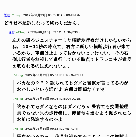
返信
743mg
2022年06月29日 00:05
ID:k0ODM3NDA
どうせ不起訴になって終わりだから。
返信
743mg
2022年06月29日 02:12
ID:c3NjY3MzI
左方の譲るジェスチャーした横断歩行者だけじゃないから
ね。
10～11秒の時点で、右方に新しい横断歩行者が来て
いるから、車側は止まっておかないといけない。
その右
側歩行者を無視して進行している時点でドラレコ主が違反
を取られるのは免れないよ。
743mg
2022年06月29日 05:07
ID:E1ODA4ODU
バカなの？？？
譲られてもダメと警察が言ってるのが
おかしいという話だよ
右側は関係なくだぞ
743mg
2022年06月29日 09:03
ID:E5OTQ1NjE
譲られてもダメなものはダメだろｗ
警官でも交通整理
員でもない只の歩行者に、赤信号を進むよう促されたら
お前は発進するのかよ
743mg
2022年06月29日 09:16
ID:AyNTA5NjI
馬鹿がいるね～。
信号無視をすることと、この横断歩