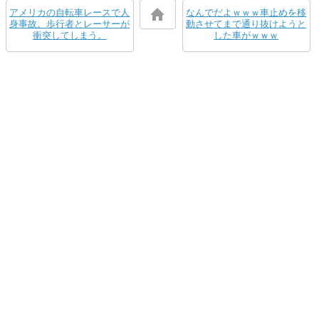
アメリカの自転車レースで人
なんでだよｗｗｗ車止めを移
身事故。歩行者とレーサーが
動させてまで通り抜けようと
衝突してしまう。
した車がｗｗｗ