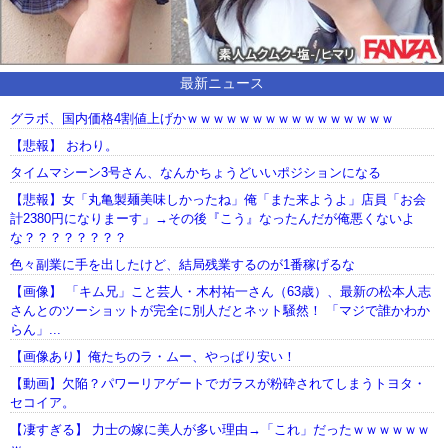
最新ニュース
グラボ、国内価格4割値上げかｗｗｗｗｗｗｗｗｗｗｗｗｗｗｗｗ
【悲報】 おわり。
タイムマシーン3号さん、なんかちょうどいいポジションになる
【悲報】女「丸亀製麺美味しかったね」俺「また来ようよ」店員「お会
計2380円になりまーす」→その後『こう』なったんだが俺悪くないよ
な？？？？？？？？
色々副業に手を出したけど、結局残業するのが1番稼げるな
【画像】 「キム兄」こと芸人・木村祐一さん（63歳）、最新の松本人志
さんとのツーショットが完全に別人だとネット騒然！ 「マジで誰かわか
らん」...
【画像あり】俺たちのラ・ムー、やっぱり安い！
【動画】欠陥？パワーリアゲートでガラスが粉砕されてしまうトヨタ・
セコイア。
【凄すぎる】 力士の嫁に美人が多い理由→「これ」だったｗｗｗｗｗｗ