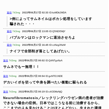
返信
743mg
2022年06月17日 02:33
ID:kzMDk2MDA
>例によってサムネイルはボカシ処理をしています
騙された・・・
返信
743mg
2022年06月17日 13:05
ID:Q5NDI5MjY
バブルマンはロックマンに退治させろよ
返信
743mg
2022年06月17日 16:45
ID:czNzg3NzM
ナイフで全部削ぎ落としてあげたい。
返信
743mg
2022年06月17日 00:02
ID:Q4NTgxNzA
サムネでもー無理！！
返信
743mg
2022年06月17日 00:04
ID:gxNTE1NDE
デカいイボを切って中身を調べたい衝動に駆られる
返信
743mg
2022年06月17日 00:19
ID:c4ODMzNjQ
Neurofibromatosis／レックリングハウゼン病の患者が治療
できない場合の症例。日本ではこうなる前に治療するから、
ここまでの人を見かけることはほとんどない。生まれた環境