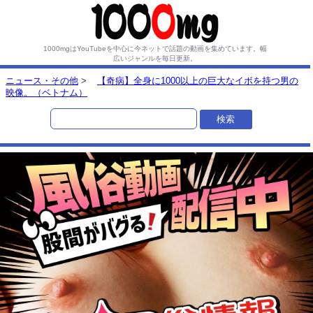
1000mgはYouTubeを中心に今ネットで話題の動画を集めています。
幅
広いジャンルを毎日更新。
ニュース・その他
>
【奇病】全身に1000以上の巨大なイボを持つ男の
映像。（ベトナム）