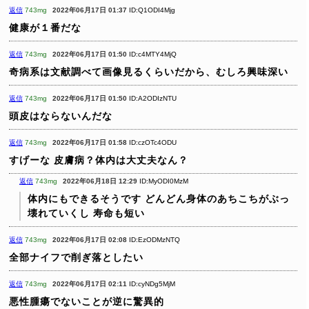
返信
743mg
2022年06月17日 01:37
ID:Q1ODI4Mjg
健康が１番だな
返信
743mg
2022年06月17日 01:50
ID:c4MTY4MjQ
奇病系は文献調べて画像見るくらいだから、むしろ興味深い
返信
743mg
2022年06月17日 01:50
ID:A2ODIzNTU
頭皮はならないんだな
返信
743mg
2022年06月17日 01:58
ID:czOTc4ODU
すげーな
皮膚病？体内は大丈夫なん？
返信
743mg
2022年06月18日 12:29
ID:MyODI0MzM
体内にもできるそうです
どんどん身体のあちこちがぶっ
壊れていくし
寿命も短い
返信
743mg
2022年06月17日 02:08
ID:EzODMzNTQ
全部ナイフで削ぎ落としたい
返信
743mg
2022年06月17日 02:11
ID:cyNDg5MjM
悪性腫瘍でないことが逆に驚異的