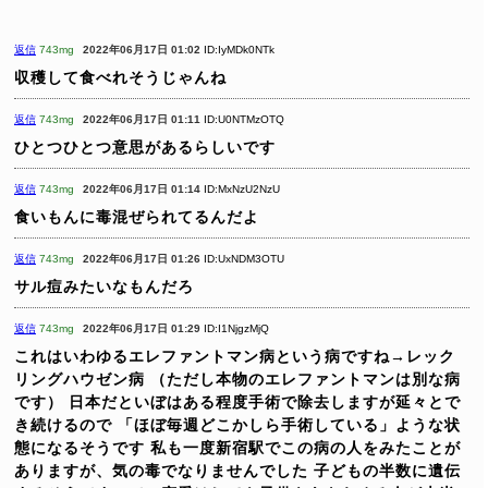
返信
743mg
2022年06月17日 01:02
ID:IyMDk0NTk
収穫して食べれそうじゃんね
返信
743mg
2022年06月17日 01:11
ID:U0NTMzOTQ
ひとつひとつ意思があるらしいです
返信
743mg
2022年06月17日 01:14
ID:MxNzU2NzU
食いもんに毒混ぜられてるんだよ
返信
743mg
2022年06月17日 01:26
ID:UxNDM3OTU
サル痘みたいなもんだろ
返信
743mg
2022年06月17日 01:29
ID:I1NjgzMjQ
これはいわゆるエレファントマン病という病ですね→レック
リングハウゼン病
（ただし本物のエレファントマンは別な病
です）
日本だといぼはある程度手術で除去しますが延々とで
き続けるので
「ほぼ毎週どこかしら手術している」ような状
態になるそうです
私も一度新宿駅でこの病の人をみたことが
ありますが、気の毒でなりませんでした
子どもの半数に遺伝