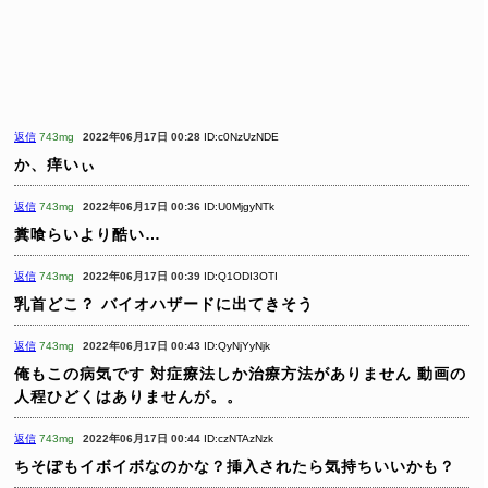
返信
743mg
2022年06月17日 00:28
ID:c0NzUzNDE
か、痒いぃ
返信
743mg
2022年06月17日 00:36
ID:U0MjgyNTk
糞喰らいより酷い…
返信
743mg
2022年06月17日 00:39
ID:Q1ODI3OTI
乳首どこ？
バイオハザードに出てきそう
返信
743mg
2022年06月17日 00:43
ID:QyNjYyNjk
俺もこの病気です
対症療法しか治療方法がありません
動画の
人程ひどくはありませんが。。
返信
743mg
2022年06月17日 00:44
ID:czNTAzNzk
ちそぽもイボイボなのかな？挿入されたら気持ちいいかも？