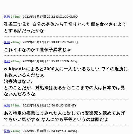
返信
743mg
2022年06月17日 22:22
ID:Q1ODI0MTQ
孔雀王で見た
自分の身体から千切りとった瘤を食べさせよう
とする話だったかな
返信
743mg
2022年06月17日 23:13
ID:cxMzM4ODQ
これイボなのか？遺伝子異常じゃ
返信
743mg
2022年06月18日 10:15
ID:E3NDkxMDg
wikipediaによると3000人に一人もいるらしい
ワイの近所に
も数人いるんだなぁ
治療法はない。
とのことだが、対処法はあるからここまでの人は日本では見
ないんだろうな
返信
743mg
2022年06月18日 10:56
ID:U5NDI1NTY
ある特定の疾患にまみれた人に対しては安楽死を認めてあげ
てもいい気がする
なんにでも平等というのは酷だよ
返信
743mg
2022年06月18日 12:24
ID:Y5OTU0Nzg