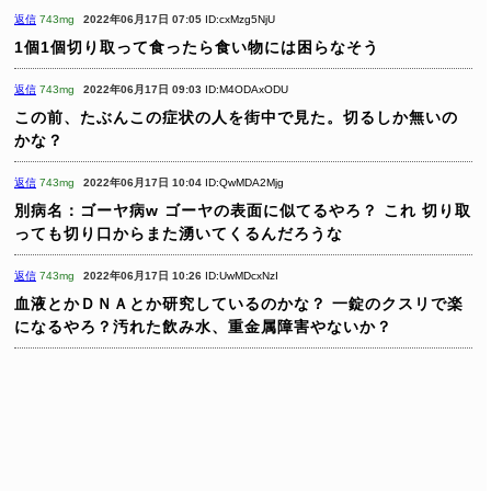
返信
743mg
2022年06月17日 07:05
ID:cxMzg5NjU
1個1個切り取って食ったら食い物には困らなそう
返信
743mg
2022年06月17日 09:03
ID:M4ODAxODU
この前、たぶんこの症状の人を街中で見た。切るしか無いの
かな？
返信
743mg
2022年06月17日 10:04
ID:QwMDA2Mjg
別病名：ゴーヤ病w
ゴーヤの表面に似てるやろ？
これ 切り取
っても切り口からまた湧いてくるんだろうな
返信
743mg
2022年06月17日 10:26
ID:UwMDcxNzI
血液とかＤＮＡとか研究しているのかな？
一錠のクスリで楽
になるやろ？汚れた飲み水、重金属障害やないか？