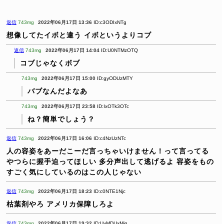
返信
743mg
2022年06月17日 13:36
ID:c3ODIxNTg
想像してたイボと違う
イボというよりコブ
返信
743mg
2022年06月17日 14:04
ID:U0NTMzOTQ
コブじゃなくボブ
743mg
2022年06月17日 15:00
ID:gyODUzMTY
バブなんだよなあ
743mg
2022年06月17日 23:58
ID:IxOTk3OTc
ね？簡単でしょう？
返信
743mg
2022年06月17日 16:06
ID:c4NzUzNTc
人の容姿をあーだこーだ言っちゃいけません！って言ってる
やつらに握手迫ってほしい
多分声出して逃げるよ
容姿をもの
すごく気にしているのはこの人じゃない
返信
743mg
2022年06月17日 18:23
ID:c0NTE1Njc
枯葉剤やろ アメリカ保障しろよ
返信
743mg
2022年06月17日 19:32
ID:UyMDUxMjg