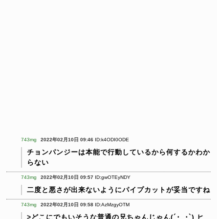
743mg
2022年02月10日 09:46
ID:k4ODI0ODE
チョンパンジーは本能で行動しているから何するかわか
らない
743mg
2022年02月10日 09:57
ID:gwOTEyNDY
二度と悪さが出来ないようにパイプカットが妥当ですね
743mg
2022年02月10日 09:58
ID:AzMzgyOTM
>どこにでもいそうな普通の兄ちゃんじゃん(´･_･`)
ヒ