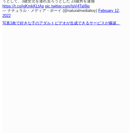
うとして、3歳女児を連れ去ろうとした 23歳男を逮捕
https://t.co/igKmkKLtAp
pic.twitter.com/IpV4TaI8ip
— ナチュラル・メディア・ボーイ (@naturalmediaboy)
February 12,
2022
写真1枚で好きな子のアダルトビデオが生成できるサービスが爆誕。