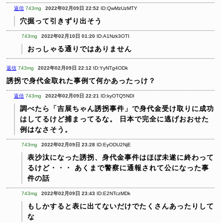
返信
743mg
2022年02月09日 22:52
ID:QwMzUzMTY
穴掘って引きずり出そう
743mg
2022年02月10日 01:20
ID:A1Nzk3OTI
おっしゃる通りではありません
返信
743mg
2022年02月09日 22:12
ID:YyNTg4ODk
誘拐で身代金取れた事例て何かあったっけ？
返信
743mg
2022年02月09日 22:21
ID:kyOTQ5NDI
調べたら「吉展ちゃん誘拐事件」で身代金受け取りに成功
はしてるけど捕まってるな。
日本で完全に逃げおおせた
例はなさそう。
743mg
2022年02月09日 23:28
ID:EyODU2NjE
表沙汰になった誘拐、身代金事件はほぼ未遂に終わって
るけど・・・
あくまで警察に通報されて公になった事
件の話
743mg
2022年02月09日 23:43
ID:E2NTczMDk
もしかすると表に出てないだけでたくさんあったりして
な