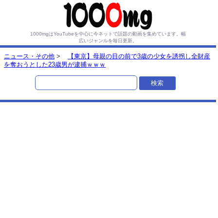
1000mgはYouTubeを中心に今ネットで話題の動画を集めています。
幅
広いジャンルを毎日更新。
ニュース・その他
>
【東京】母親の目の前で3歳の少女を誘拐し全財産
を奪おうとした23歳男が逮捕ｗｗｗ