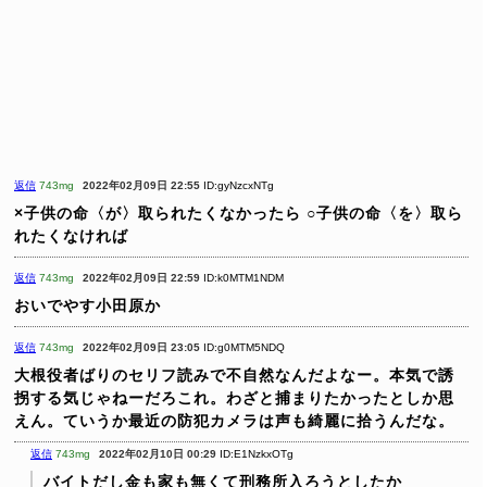
返信
743mg
2022年02月09日 22:55
ID:gyNzcxNTg
×子供の命〈が〉取られたくなかったら
○子供の命〈を〉取ら
れたくなければ
返信
743mg
2022年02月09日 22:59
ID:k0MTM1NDM
おいでやす小田原か
返信
743mg
2022年02月09日 23:05
ID:g0MTM5NDQ
大根役者ばりのセリフ読みで不自然なんだよなー。本気で誘
拐する気じゃねーだろこれ。わざと捕まりたかったとしか思
えん。ていうか最近の防犯カメラは声も綺麗に拾うんだな。
返信
743mg
2022年02月10日 00:29
ID:E1NzkxOTg
バイトだし金も家も無くて刑務所入ろうとしたか