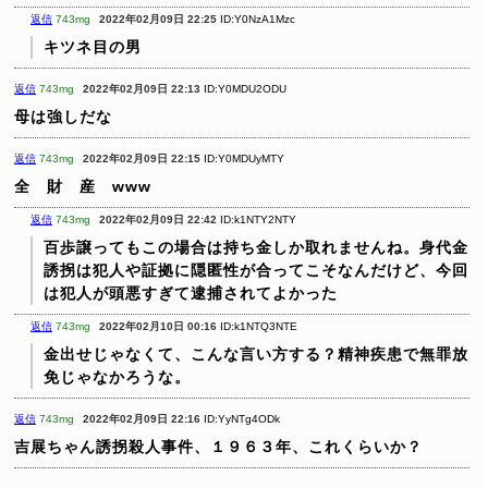
返信
743mg
2022年02月09日 22:25
ID:Y0NzA1Mzc
キツネ目の男
返信
743mg
2022年02月09日 22:13
ID:Y0MDU2ODU
母は強しだな
返信
743mg
2022年02月09日 22:15
ID:Y0MDUyMTY
全 財 産 www
返信
743mg
2022年02月09日 22:42
ID:k1NTY2NTY
百歩譲ってもこの場合は持ち金しか取れませんね。身代金
誘拐は犯人や証拠に隠匿性が合ってこそなんだけど、今回
は犯人が頭悪すぎて逮捕されてよかった
返信
743mg
2022年02月10日 00:16
ID:k1NTQ3NTE
金出せじゃなくて、こんな言い方する？精神疾患で無罪放
免じゃなかろうな。
返信
743mg
2022年02月09日 22:16
ID:YyNTg4ODk
吉展ちゃん誘拐殺人事件、１９６３年、これくらいか？