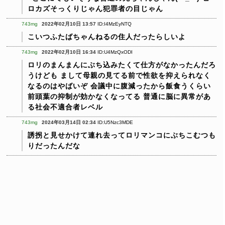
ロカズそっくりじゃん犯罪者の目じゃん
743mg
2022年02月10日 13:57
ID:I4MzEyNTQ
こいつふたばちゃんねるの住人だったらしいよ
743mg
2022年02月10日 16:34
ID:U4MzQxODI
ロリのまんまんにぶち込みたくて仕方がなかったんだろ
うけども
まして母親の見てる前で性欲を抑えられなく
なるのはやばいぞ
会議中に腹減ったから飯食うくらい
前頭葉の抑制が効かなくなってる
普通に脳に異常があ
る社会不適合者レベル
743mg
2024年03月14日 02:34
ID:U5Nzc3MDE
誘拐と見せかけて連れ去ってロリマンコにぶちこむつも
りだったんだな