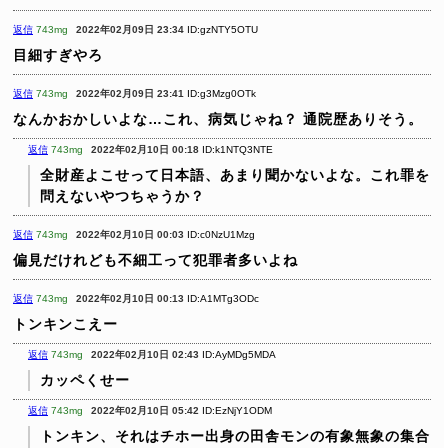
返信
743mg
2022年02月09日 23:34
ID:gzNTY5OTU
目細すぎやろ
返信
743mg
2022年02月09日 23:41
ID:g3Mzg0OTk
なんかおかしいよな…これ、病気じゃね？
通院歴ありそう。
返信
743mg
2022年02月10日 00:18
ID:k1NTQ3NTE
全財産よこせって日本語、あまり聞かないよな。これ罪を
問えないやつちゃうか？
返信
743mg
2022年02月10日 00:03
ID:c0NzU1Mzg
偏見だけれども不細工って犯罪者多いよね
返信
743mg
2022年02月10日 00:13
ID:A1MTg3ODc
トンキンこえー
返信
743mg
2022年02月10日 02:43
ID:AyMDg5MDA
カッペくせー
返信
743mg
2022年02月10日 05:42
ID:EzNjY1ODM
トンキン、それはチホー出身の田舎モンの有象無象の集合