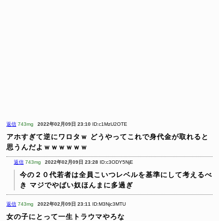
返信
743mg
2022年02月09日 23:10
ID:c1MzU2OTE
アホすぎて逆にワロタｗ
どうやってこれで身代金が取れると
思うんだよｗｗｗｗｗｗ
返信
743mg
2022年02月09日 23:28
ID:c3ODY5NjE
今の２０代若者は全員こいつレベルを基準にして考えるべ
き
マジでやばい奴ほんまに多過ぎ
返信
743mg
2022年02月09日 23:11
ID:M3Njc3MTU
女の子にとって一生トラウマやろな