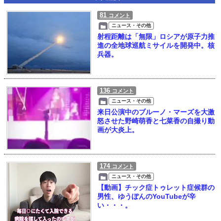
81
コメント
ニュース・その他
射程距離は「無限」ロシアが原子力推
進の全地球巡航ミサイルを開発中。核
兵器。
136
コメント
ニュース・その他
来日公演中のブルーノ・マーズを大激
怒させた野崎萌香と七菜香の自撮り動
画が大炎上。
174
コメント
ニュース・その他
【動画】チック症トゥレット症候群の
男性、ゆうぽんのYouTubeが辛
い・・・。