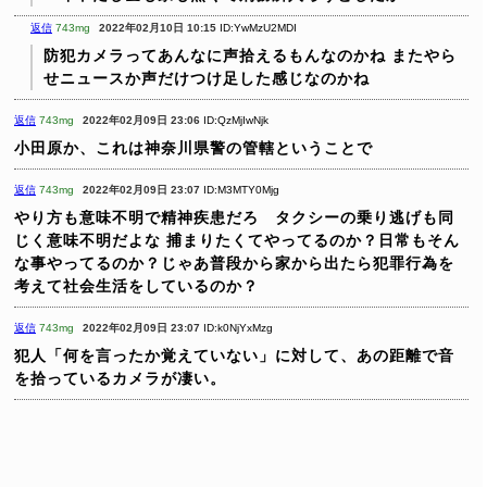
返信
743mg
2022年02月10日 10:15
ID:YwMzU2MDI
防犯カメラってあんなに声拾えるもんなのかね
またやら
せニュースか声だけつけ足した感じなのかね
返信
743mg
2022年02月09日 23:06
ID:QzMjIwNjk
小田原か、これは神奈川県警の管轄ということで
返信
743mg
2022年02月09日 23:07
ID:M3MTY0Mjg
やり方も意味不明で精神疾患だろ タクシーの乗り逃げも同
じく意味不明だよな
捕まりたくてやってるのか？日常もそん
な事やってるのか？じゃあ普段から家から出たら犯罪行為を
考えて社会生活をしているのか？
返信
743mg
2022年02月09日 23:07
ID:k0NjYxMzg
犯人「何を言ったか覚えていない」に対して、あの距離で音
を拾っているカメラが凄い。