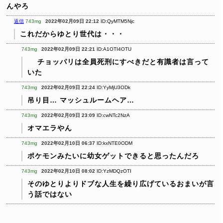
んやろ
返信
743mg
2022年02月09日 22:12
ID:QyMTM5Njc
これだからゆとり世代は・・・
743mg
2022年02月09日 22:21
ID:A1OTI4OTU
チョッパリは全員死刑にすべきだと有識者は言って
いた
743mg
2022年02月09日 22:24
ID:YyMjU3ODk
吊り目…
マッシュルームヘア…
743mg
2022年02月09日 23:09
ID:cwNTc2NzA
オマエラやん
743mg
2022年02月10日 06:37
ID:kxNTE0ODM
ポケモンみたいに幼女ゲットできると思ったんだろ
743mg
2022年02月10日 08:02
ID:YzMDQzOTI
そのゆとりよりドブな人生を繰り広げているおまいが言
う話ではない