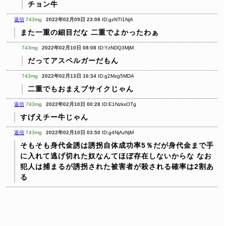
チョン牛
返信
743mg
2022年02月09日 23:08
ID:gzNTI1NjA
また一重の細目だな
二重でよかったわぁ
743mg
2022年02月10日 08:08
ID:YzNDQ3MjM
だってアスペルガーだもん
743mg
2022年02月13日 16:34
ID:g2Mzg5MDA
二重でもおまえブサイクじゃん
返信
743mg
2022年02月10日 00:28
ID:E1NzkxOTg
すげえチー牛じゃん
返信
743mg
2022年02月10日 03:50
ID:g4NjAzNjM
そもそも身代金誘は誘拐自体成功率5％だが身代金まで手
に入れて逃げ切れた奴なんてほぼ存在しないからな
なお
犯人は捕まるが誘拐された被害者が殺される確率は2割あ
る