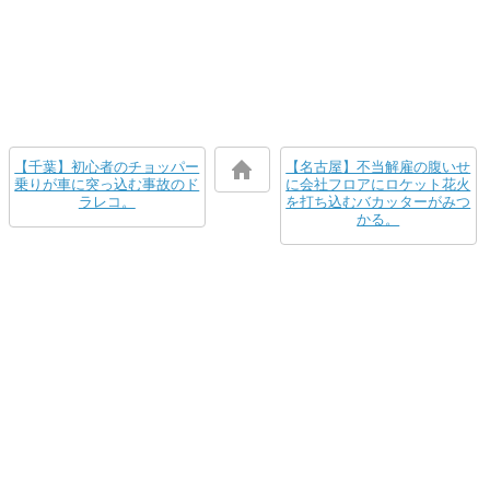
【千葉】初心者のチョッパー
【名古屋】不当解雇の腹いせ
乗りが車に突っ込む事故のド
に会社フロアにロケット花火
ラレコ。
を打ち込むバカッターがみつ
かる。