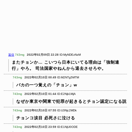
返信
743mg
2022年02月09日 22:28
ID:MyNDEzNzM
またチョンか…
こいつら日本にいてる理由は「強制連
行」やろ。
司法国家やねんから退去させろや。
743mg
2022年02月10日 00:49
ID:M2NTg5MTM
バカの一つ覚えの「チョン」w
743mg
2022年02月10日 01:44
ID:E2Njk1MjA
なぜか東京や関東で犯罪が起きるとチョン認定になる説
743mg
2022年02月10日 07:55
ID:U3Njc2MDk
チョンコ涙目
必死さに泣ける
743mg
2022年02月10日 23:59
ID:E1NjU0ODE