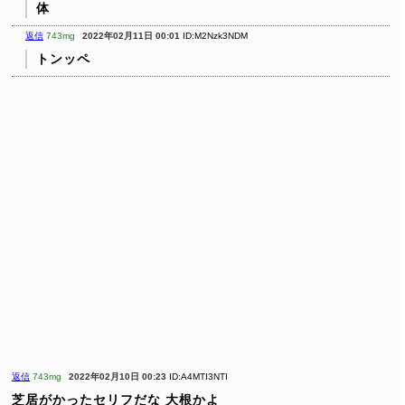
体
返信
743mg
2022年02月11日 00:01
ID:M2Nzk3NDM
トンッペ
返信
743mg
2022年02月10日 00:23
ID:A4MTI3NTI
芝居がかったセリフだな
大根かよ