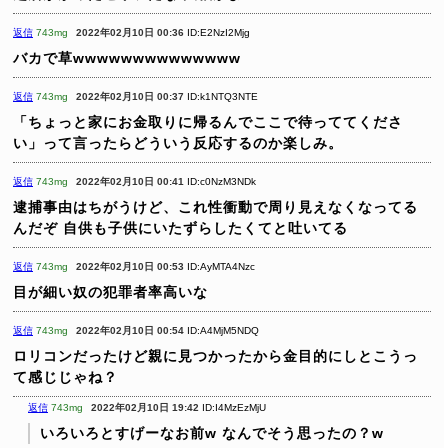
返信
743mg
2022年02月10日 00:36
ID:E2NzI2Mjg
バカで草wwwwwwwwwwwwww
返信
743mg
2022年02月10日 00:37
ID:k1NTQ3NTE
「ちょっと家にお金取りに帰るんでここで待っててくださ
い」って言ったらどういう反応するのか楽しみ。
返信
743mg
2022年02月10日 00:41
ID:c0NzM3NDk
逮捕事由はちがうけど、これ性衝動で周り見えなくなってる
んだぞ
自供も子供にいたずらしたくてと吐いてる
返信
743mg
2022年02月10日 00:53
ID:AyMTA4Nzc
目が細い奴の犯罪者率高いな
返信
743mg
2022年02月10日 00:54
ID:A4MjM5NDQ
ロリコンだったけど親に見つかったから金目的にしとこうっ
て感じじゃね？
返信
743mg
2022年02月10日 19:42
ID:I4MzEzMjU
いろいろとすげーなお前w
なんでそう思ったの？w