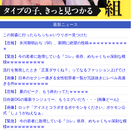
最新ニュース
この前森に行ったらちっちゃいウリボー見つけた
【悲報】 氷河期弱おぢ（50）、新聞に絶望の投稿ｗｗｗｗｗｗｗｗｗｗ
ｗ
【緊急】今の若者に急増している『コレ』依存、めちゃくちゃ深刻な模
様w w w w w w w w w w
流行を無視したとき「正直ダサくね？」ってなるファッション上げてけ
【画像】日本のセクシー過ぎる女性犯罪者一覧が冗談抜きにレベル高過
ぎる件w w w w w w w w w
【悲報】 夏のピーク、もう終わってたｗｗｗｗｗ
日向坂OGの最新ランジェリー、もうエグいだろ・・・(画像どーん)
【画像】ロッテ「アイスとコラボするポケモンをください」ポケモン公
式「しょうがねえなぁ」
【緊急】 今の若者に急増している『コレ』依存、めちゃくちゃ深刻な模
様w w w w w w w w w w