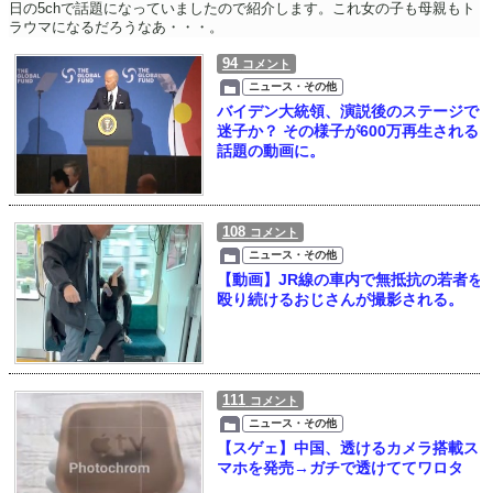
日の5chで話題になっていましたので紹介します。これ女の子も母親もト
ラウマになるだろうなあ・・・。
94
コメント
ニュース・その他
バイデン大統領、演説後のステージで
迷子か？ その様子が600万再生される
話題の動画に。
108
コメント
ニュース・その他
【動画】JR線の車内で無抵抗の若者を
殴り続けるおじさんが撮影される。
111
コメント
ニュース・その他
【スゲェ】中国、透けるカメラ搭載ス
マホを発売→ガチで透けててワロタ