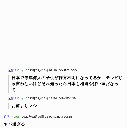
返信
743mg
2022年02月10日 06:10
ID:Y3NTg0ODc
日本で毎年何人の子供が行方不明になってるか テレビじ
ゃ言わないけどそれ知ったら日本も相当やばい国だなっ
て
返信
743mg
2022年02月10日 12:54
ID:EyNTk1NTc
お前よりマシ
返信
743mg
2022年02月09日 22:08
ID:g3MjY0Nzc
ヤバ過ぎる