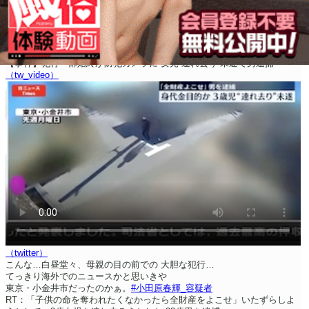
【事件】犯行一部始終が防犯カメラに 女児“連れ去り”未遂で男逮捕
（tw_video）
（twitter）
こんな…
白昼堂々、母親の目の前での 大胆な犯行…
てっきり
海外でのニュースかと思いきや
東京・小金井市だったのかぁ。
#小田原春輝_容疑者
RT：「子供の命を奪われたくなかったら全財産をよこせ」
いたずらしよ