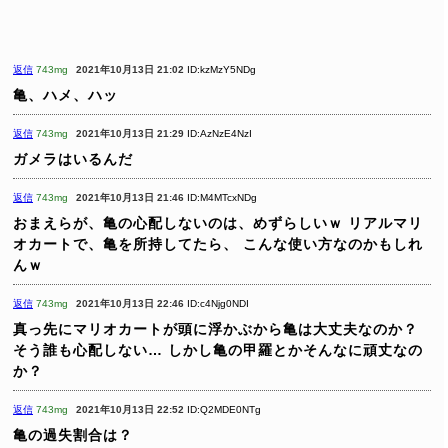
返信
743mg
2021年10月13日 21:02
ID:kzMzY5NDg
亀、ハメ、ハッ
返信
743mg
2021年10月13日 21:29
ID:AzNzE4NzI
ガメラはいるんだ
返信
743mg
2021年10月13日 21:46
ID:M4MTcxNDg
おまえらが、亀の心配しないのは、めずらしいｗ
リアルマリ
オカートで、亀を所持してたら、
こんな使い方なのかもしれ
んｗ
返信
743mg
2021年10月13日 22:46
ID:c4Njg0NDI
真っ先にマリオカートが頭に浮かぶから亀は大丈夫なのか？
そう誰も心配しない…
しかし亀の甲羅とかそんなに頑丈なの
か？
返信
743mg
2021年10月13日 22:52
ID:Q2MDE0NTg
亀の過失割合は？