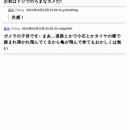
お前はドジでのろまなカメだ!
返信
743mg
2021年10月13日 21:56
ID:g1MzM0Njg
共感！
返信
743mg
2021年10月13日 21:02
ID:c4Njg0NDI
ガメラの子供です♪
まあ…道路とかで小石とかタイヤの横で
踏まれ弾かれ飛んでくるから亀が飛んで来てもおかしくは無
い