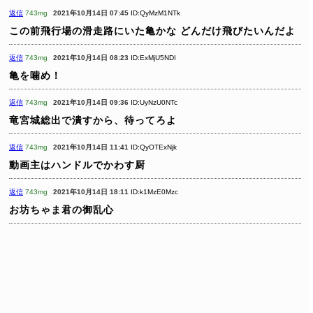
返信
743mg
2021年10月14日 07:45
ID:QyMzM1NTk
この前飛行場の滑走路にいた亀かな
どんだけ飛びたいんだよ
返信
743mg
2021年10月14日 08:23
ID:ExMjU5NDI
亀を噛め！
返信
743mg
2021年10月14日 09:36
ID:UyNzU0NTc
竜宮城総出で潰すから、待ってろよ
返信
743mg
2021年10月14日 11:41
ID:QyOTExNjk
動画主はハンドルでかわす厨
返信
743mg
2021年10月14日 18:11
ID:k1MzE0Mzc
お坊ちゃま君の御乱心