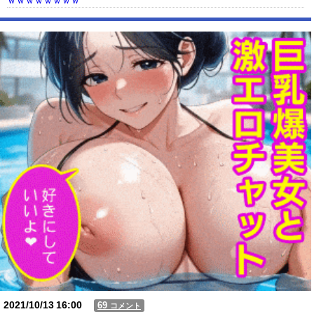
ｗｗｗｗｗｗｗｗ
【動画】USJの禁止エリアに子どもたちが続々乱入 → スタッフが注意し
ても止まらない事態に
Powered by livedoor 相互RSS
2021/10/13
16:00
69
コメント