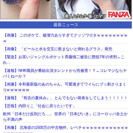
最新ニュース
【画像】 このボケて、破壊力ありすぎてクッソワロタｗｗｗｗｗｗｗｗ
ｗ
【画像】 「ビールと水を交互に飲まないと倒れるグラス」発売
【緊急】お笑いジャングルポケット斉藤慎二被告に懲役7年の求刑←こ
れ…
【速報】NHK職員が番組出演タレントから性被害！？←コレマジならヤ
バくねーか？
【画像】令和最新版のあのちゃん、可愛過ぎてワイらにブッ刺さりまく
りw w w w w w
【速報】 『有吉の夏休み』、とんでもない発表をしてしまう！！！！！
【悲報】内田りこ「社会に戻りたいです」
欧州「日本だけ反則だろ…」 世界の『日本びいき』にヨーロッパ全土か
ら不満の声
【画像】 北海道の1500万の中古物件、レベチｗｗｗｗｗｗｗｗｗｗｗｗ