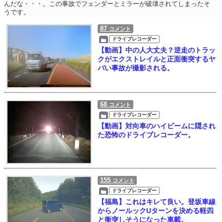
んだな・・・。この事故でフェンダーとミラーが破壊されてしまったそ
うです。
87
コメント
ドライブレコーダー
【動画】中の人大丈夫？逆走のトラッ
クがエクストレイルと正面衝突するヤ
バい事故が撮影される。
68
コメント
ドライブレコーダー
【動画】対向車のハイビームに隠され
た恐怖のドライブレコーダー。
155
コメント
ドライブレコーダー
【福島】これはキレて良い。登坂車線
からノールックUターンを決める軽四
と衝突しそうになった車載。