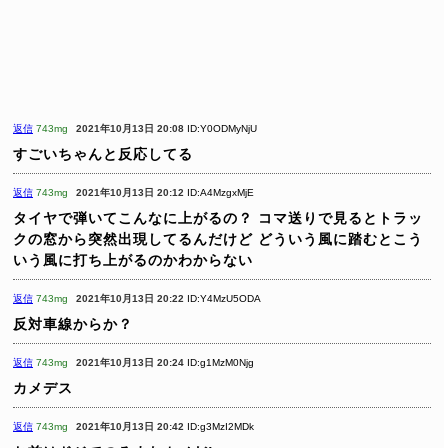
返信
743mg
2021年10月13日 20:08
ID:Y0ODMyNjU
すごいちゃんと反応してる
返信
743mg
2021年10月13日 20:12
ID:A4MzgxMjE
タイヤで弾いてこんなに上がるの？
コマ送りで見るとトラッ
クの窓から突然出現してるんだけど
どういう風に踏むとこう
いう風に打ち上がるのかわからない
返信
743mg
2021年10月13日 20:22
ID:Y4MzU5ODA
反対車線からか？
返信
743mg
2021年10月13日 20:24
ID:g1MzM0Njg
カメデス
返信
743mg
2021年10月13日 20:42
ID:g3MzI2MDk