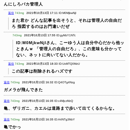
んにしろバカ管理人
返信
743mg
2021年10月13日 17:11
ID:M0MjkwNjI
また君か
どんな記事を出そうと、それは管理人の自由だ
ろ
指図するのはお門違いだぜ
743mg
2021年10月13日 17:55
ID:gyMzY1NTc
ID:M0MjkwNjIさん、こーゆう人は自分中心だから他ッ
ときんｗ
「管理人の自由だろ」、この意味も分かって
ない、ネットに向いてない人だから。
返信
743mg
2021年10月13日 18:33
ID:UxMTQ0MzU
この記事は削除されるハズです
返信
743mg
2021年10月13日 16:32
ID:Q4OTg4Nzg
ガメラが飛んできた
返信
743mg
2021年10月13日 16:35
ID:c4MjczMzQ
亀、ザリガニ、カエルは道路まで歩いて出てくるからな。
返信
743mg
2021年10月13日 16:35
ID:A4NTg3MzY
亀でかっ