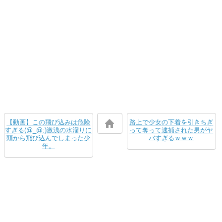
【動画】この飛び込みは危険
路上で少女の下着を引きちぎ
すぎる(@_@;)激浅の水溜りに
って奪って逮捕された男がヤ
頭から飛び込んでしまった少
バすぎるｗｗｗ
年。