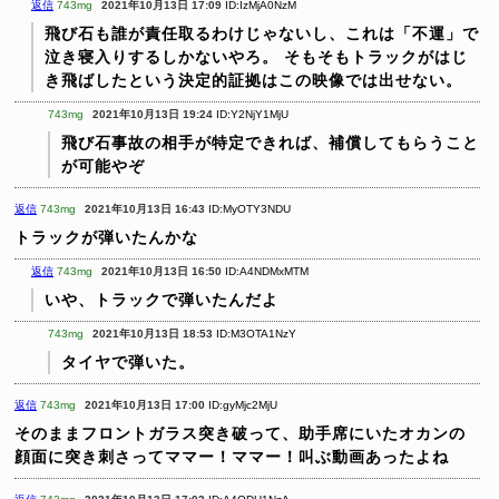
返信
743mg
2021年10月13日 17:09
ID:IzMjA0NzM
飛び石も誰が責任取るわけじゃないし、これは「不運」で
泣き寝入りするしかないやろ。
そもそもトラックがはじ
き飛ばしたという決定的証拠はこの映像では出せない。
743mg
2021年10月13日 19:24
ID:Y2NjY1MjU
飛び石事故の相手が特定できれば、補償してもらうこと
が可能やぞ
返信
743mg
2021年10月13日 16:43
ID:MyOTY3NDU
トラックが弾いたんかな
返信
743mg
2021年10月13日 16:50
ID:A4NDMxMTM
いや、トラックで弾いたんだよ
743mg
2021年10月13日 18:53
ID:M3OTA1NzY
タイヤで弾いた。
返信
743mg
2021年10月13日 17:00
ID:gyMjc2MjU
そのままフロントガラス突き破って、助手席にいたオカンの
顔面に突き刺さってママー！ママー！叫ぶ動画あったよね