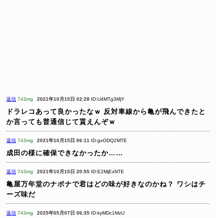
返信
743mg
2021年10月15日 02:28
ID:U4MTg3MjY
ドラレコあって良かったなｗ
反対車線から亀が飛んできたと
か言っても普通信じて貰えんぞｗ
返信
743mg
2021年10月15日 06:11
ID:gxODQ2MTE
成田の様に確保できなかったか……
返信
743mg
2021年10月15日 20:55
ID:E2MjExNTE
亀屋万年堂のナボナで君はどの味が好きなのかね？
ワシはチ
ーズ味だ
返信
743mg
2025年05月07日 06:35
ID:kyMDc1MzU