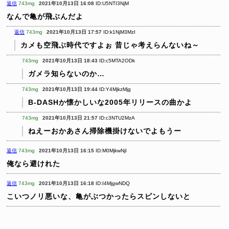
返信
743mg
2021年10月13日 16:08
ID:U5NTI3NjM
なんで亀が飛ぶんだよ
返信
743mg
2021年10月13日 17:57
ID:k1NjM3MzI
カメも空飛ぶ時代ですよぉ
昔じゃ考えらんないね～
743mg
2021年10月13日 18:43
ID:c5MTA2ODk
ガメラ知らないのか…
743mg
2021年10月13日 19:44
ID:Y4MjkzMjg
B-DASHか懐かしいな2005年リリースの曲かよ
743mg
2021年10月13日 21:57
ID:c3NTU2MzA
ねえーおかあさん掃除機掛けないでよもうー
返信
743mg
2021年10月13日 16:15
ID:M0MjkwNjI
俺なら避けれた
返信
743mg
2021年10月13日 16:18
ID:I4MjgwNDQ
こいつノリ悪いな、亀がぶつかったらスピンしないと