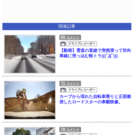
関連記事
65
コメント
ドライブレコーダー
【動画】雪道の直線で突然滑って対向
車線に突っ込む軽トラ(((ﾟДﾟ)))
71
コメント
ドライブレコーダー
カーブから現れた自転車乗りと正面衝
突したロードスターの車載映像。
70
コメント