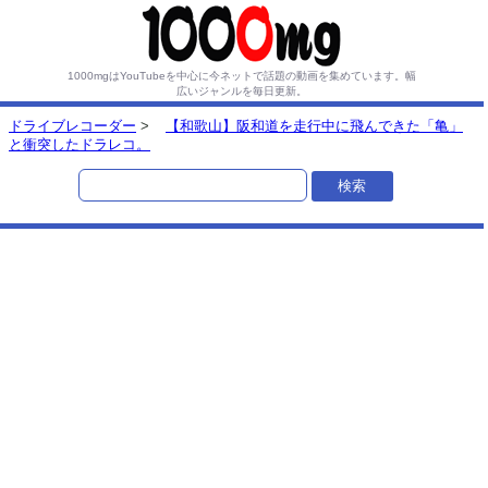
1000mgはYouTubeを中心に今ネットで話題の動画を集めています。
幅
広いジャンルを毎日更新。
ドライブレコーダー
>
【和歌山】阪和道を走行中に飛んできた「亀」
と衝突したドラレコ。