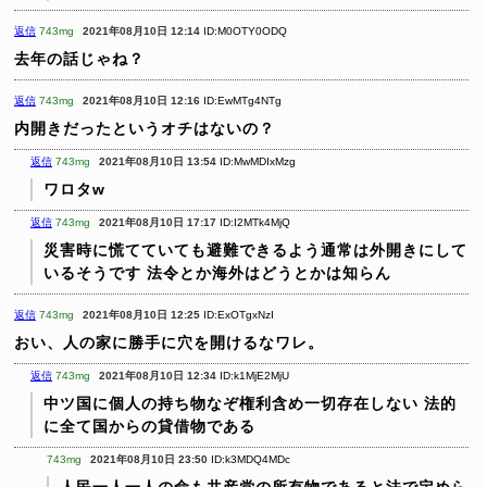
返信
743mg
2021年08月10日 12:14
ID:M0OTY0ODQ
去年の話じゃね？
返信
743mg
2021年08月10日 12:16
ID:EwMTg4NTg
内開きだったというオチはないの？
返信
743mg
2021年08月10日 13:54
ID:MwMDIxMzg
ワロタw
返信
743mg
2021年08月10日 17:17
ID:I2MTk4MjQ
災害時に慌てていても避難できるよう通常は外開きにして
いるそうです
法令とか海外はどうとかは知らん
返信
743mg
2021年08月10日 12:25
ID:ExOTgxNzI
おい、人の家に勝手に穴を開けるなワレ。
返信
743mg
2021年08月10日 12:34
ID:k1MjE2MjU
中ツ国に個人の持ち物なぞ権利含め一切存在しない
法的
に全て国からの貸借物である
743mg
2021年08月10日 23:50
ID:k3MDQ4MDc
人民一人一人の命も共産党の所有物であると法で定めら