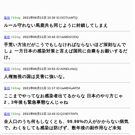
返信
743mg
2021年08月11日 10:30
ID:I3OTUxMTQ
ルール守れない馬鹿共も同じように封鎖してしまえ
返信
743mg
2021年08月11日 10:42
ID:UwMDI2ODQ
手荒い方法だがこうでもしなければならないほど深刻なんで
しょ
一方日本の感染対策と言えば国民に自粛をお願いするだ
け。
返信
743mg
2021年08月11日 10:52
ID:A0NDczNzQ
人権無視の国は災害に強いな。
返信
743mg
2021年08月11日 11:17
ID:UwMDAwMTM
ここまでやってなお感染者出てるからな
日本のやり方じゃ
2，3年後も緊急事態なんじゃね
返信
743mg
2021年08月11日 12:43
ID:Q1NDY5NTk
全人口のうち何もしなくとも、99.98%の人がかからない病気
で。わくをしても感染は防げず、数年後の副作用など未知