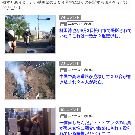
残すとありましたが動画２の１０４号室にはその隙間すら無さそうだけ
ど(@_@;)
74
コメント
ニュース・その他
樋田淳也が9月2日松山市で撮影されて
いた？これは一致か？鑑定求む。
73
コメント
ニュース・その他
中国で高速道路が崩壊して２０台が巻
き込まれ２４人が死亡。
61
コメント
ニュース・その他
一体何したんだよ・・・マックの店員
が黒人女性に羽交い絞めにされて殴ら
れている映像がヤベぇ(°_°)