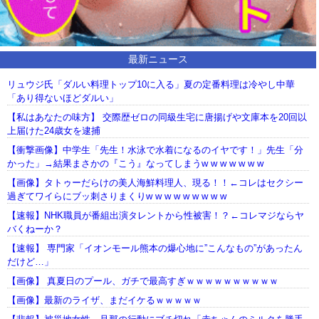
最新ニュース
リュウジ氏「ダルい料理トップ10に入る」夏の定番料理は冷やし中華
「あり得ないほどダルい」
【私はあなたの味方】 交際歴ゼロの同級生宅に唐揚げや文庫本を20回以
上届けた24歳女を逮捕
【衝撃画像】中学生「先生！水泳で水着になるのイヤです！」先生「分
かった」→結果まさかの『こう』なってしまうw w w w w w w
【画像】タトゥーだらけの美人海鮮料理人、現る！！←コレはセクシー
過ぎてワイらにブッ刺さりまくりw w w w w w w w w
【速報】NHK職員が番組出演タレントから性被害！？←コレマジならヤ
バくねーか？
【速報】 専門家「イオンモール熊本の爆心地に”こんなもの”があったん
だけど…」
【画像】 真夏日のプール、ガチで最高すぎｗｗｗｗｗｗｗｗｗｗ
【画像】最新のライザ、まだイケるｗｗｗｗｗ