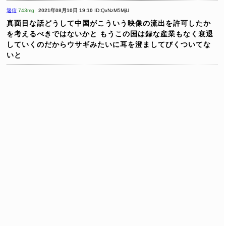
返信
743mg
2021年08月10日 19:10
ID:QxNzM5MjU
真面目な話どうして中国がこういう映像の流出を許可したか
を考えるべきではないかと
もうこの国は録な産業もなく衰退
していくのだからウサギみたいに耳を澄ましてびくついてな
いと