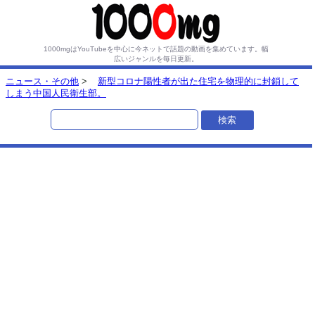
1000mgはYouTubeを中心に今ネットで話題の動画を集めています。
幅
広いジャンルを毎日更新。
ニュース・その他
>
新型コロナ陽性者が出た住宅を物理的に封鎖して
しまう中国人民衛生部。