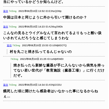
当にやっているかどうか知らんけど。
返信
743mg
2021年08月10日 13:52
ID:E3NzQ0Mjc
中国は日本と同じように外から引いて開けるのか？
返信
743mg
2021年08月10日 14:23
ID:A2Mzg5MDk
こんなの見るとウイグルなんて言われてるよりもっと酷い扱
いされてんだろうなと感じてしまうわな
返信
743mg
2021年08月10日 15:53
ID:U0MjM3OTQ
村を丸ごと焼き払ってるんじゃないの
743mg
2021年08月10日 21:25
ID:UzMjM5MDI
焼き払ったら新鮮な臓器が手に入らないから病気を持っ
てない若い世代が「教育施設（臓器工場）」に行くだけ
だぞ。
返信
743mg
2021年08月10日 14:34
ID:A5NjI2ODU
餓死した頃に開けたら感染者はいなかった事になるからね
ぇ…