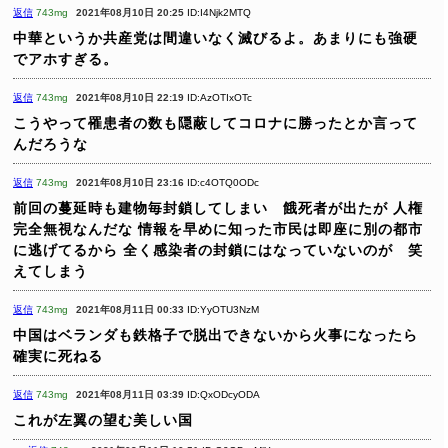
返信
743mg
2021年08月10日 20:25
ID:I4Njk2MTQ
中華というか共産党は間違いなく滅びるよ。あまりにも強硬
でアホすぎる。
返信
743mg
2021年08月10日 22:19
ID:AzOTIxOTc
こうやって罹患者の数も隠蔽してコロナに勝ったとか言って
んだろうな
返信
743mg
2021年08月10日 23:16
ID:c4OTQ0ODc
前回の蔓延時も建物毎封鎖してしまい 餓死者が出たが
人権
完全無視なんだな
情報を早めに知った市民は即座に別の都市
に逃げてるから
全く感染者の封鎖にはなっていないのが 笑
えてしまう
返信
743mg
2021年08月11日 00:33
ID:YyOTU3NzM
中国はベランダも鉄格子で脱出できないから火事になったら
確実に死ねる
返信
743mg
2021年08月11日 03:39
ID:QxODcyODA
これが左翼の望む美しい国