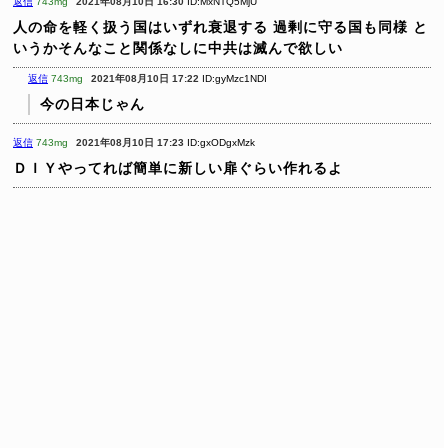
返信
743mg
2021年08月10日 16:30
ID:MxNTQ5MjU
人の命を軽く扱う国はいずれ衰退する
過剰に守る国も同様
と
いうかそんなこと関係なしに中共は滅んで欲しい
返信
743mg
2021年08月10日 17:22
ID:gyMzc1NDI
今の日本じゃん
返信
743mg
2021年08月10日 17:23
ID:gxODgxMzk
ＤＩＹやってれば簡単に新しい扉ぐらい作れるよ