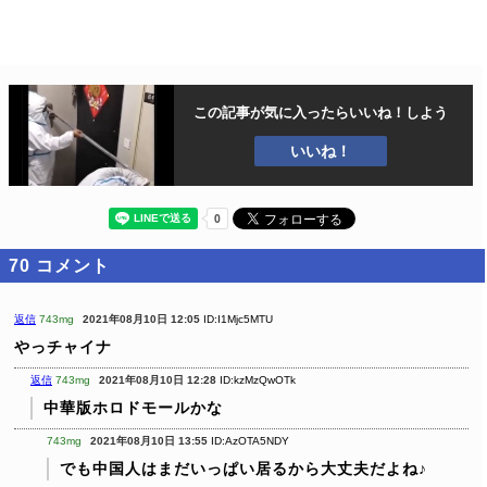
この記事が気に入ったら
いいね！しよう
いいね！
70
コメント
返信
743mg
2021年08月10日 12:05
ID:I1Mjc5MTU
やっチャイナ
返信
743mg
2021年08月10日 12:28
ID:kzMzQwOTk
中華版ホロドモールかな
743mg
2021年08月10日 13:55
ID:AzOTA5NDY
でも中国人はまだいっぱい居るから大丈夫だよね♪