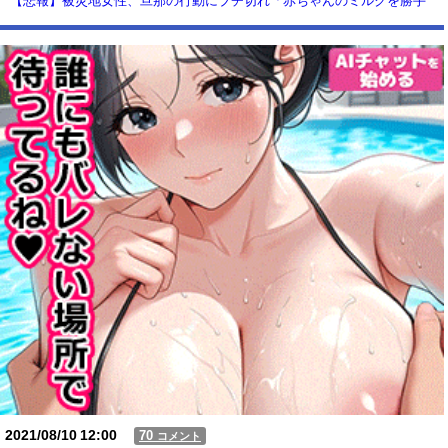
【悲報】被災地女性、旦那の行動にブチ切れ「赤ちゃんのミルクを勝手
に別の女に譲った。離婚するつもりです」これ誰が悪いの？？？？
【動画】USJの禁止エリアに子どもたちが続々乱入 → スタッフが注意し
ても止まらない事態に
Powered by livedoor 相互RSS
2021/08/10
12:00
70
コメント