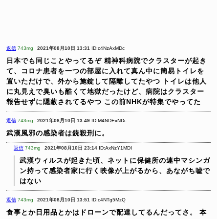
返信
743mg
2021年08月10日 13:31
ID:c4NzAxMDc
日本でも同じことやってるぞ
精神科病院でクラスターが起き
て、コロナ患者を一つの部屋に入れて真ん中に簡易トイレを
置いただけで、外から施錠して隔離してたやつ
トイレは他人
に丸見えで臭いも酷くて地獄だったけど、病院はクラスター
報告せずに隠蔽されてるやつ
この前NHKが特集でやってた
返信
743mg
2021年08月10日 13:49
ID:M4NDExNDc
武漢風邪の感染者は銃殺刑に。
返信
743mg
2021年08月10日 23:14
ID:AxNzY1MDI
武漢ウィルスが起きた頃、ネットに保健所の連中マシンガ
ン持って感染者家に行く映像が上がるから、あながち嘘で
はない
返信
743mg
2021年08月10日 13:51
ID:c4NTg5MzQ
食事とか日用品とかはドローンで配達してるんだってさ。
本