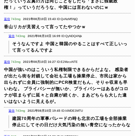
だっていう左翼の方は同じことをしたら「まさに独裁政
権！」っていうだろうな、中国には言わないのにｗ
返信
743mg
2021年08月10日 15:43
ID:QxNzM5NjQ
香山リカが見習えって言ってたやつかｗ
返信
743mg
2021年08月10日 16:09
ID:QyNDQ4Njk
そうなんですよ
中国と韓国のやることはすべて正しいっ
て言ってるんですよ
返信
743mg
2021年08月10日 16:27
ID:E2MzcxNTE
中国が強いのはこういう私権制限できるからだよな。
感染者
が出たら街を封鎖して会社も工場も操業停止、市民は家から
出られずに全員に強制的にPCR検査だもん、そりゃ収束も早
いわな。
プライバシーが無いか、プライバシーはあるがコロ
ナが収まらずに延々と自粛が続くか、まあどちらも大した違
いはないように見えるが。
返信
743mg
2021年08月10日 19:45
ID:I4MDE3MTU
建国70周年の軍事パレードの時も北京の工場を全部操業
停止にしてその日だけ大気汚染の無い青空になったからな