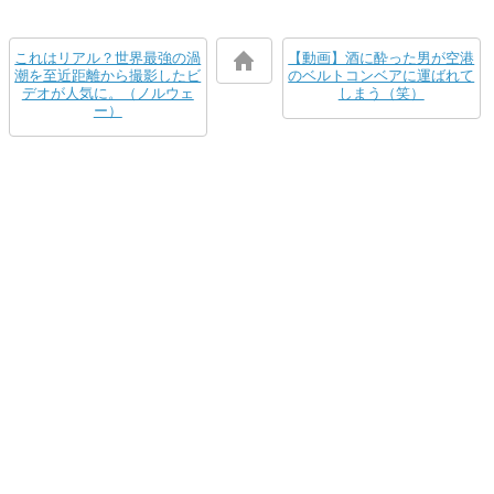
これはリアル？世界最強の渦
【動画】酒に酔った男が空港
潮を至近距離から撮影したビ
のベルトコンベアに運ばれて
デオが人気に。（ノルウェ
しまう（笑）
ー）