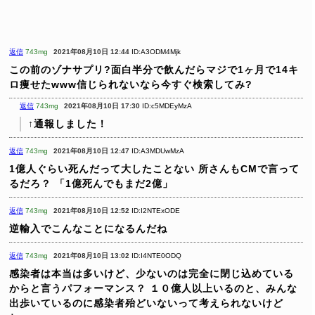
返信
743mg
2021年08月10日 12:44
ID:A3ODM4Mjk
この前のゾナサプリ?面白半分で飲んだらマジで1ヶ月で14キ
ロ痩せたwww信じられないなら今すぐ検索してみ?
返信
743mg
2021年08月10日 17:30
ID:c5MDEyMzA
↑通報しました！
返信
743mg
2021年08月10日 12:47
ID:A3MDUwMzA
1億人ぐらい死んだって大したことない
所さんもCMで言って
るだろ？
「1億死んでもまだ2億」
返信
743mg
2021年08月10日 12:52
ID:I2NTExODE
逆輸入でこんなことになるんだね
返信
743mg
2021年08月10日 13:02
ID:I4NTE0ODQ
感染者は本当は多いけど、少ないのは完全に閉じ込めている
からと言うパフォーマンス？
１０億人以上いるのと、みんな
出歩いているのに感染者殆どいないって考えられないけど