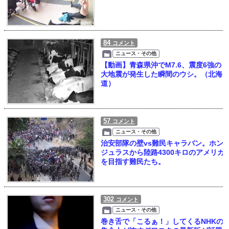
84
コメント
ニュース・その他
【動画】青森県沖でM7.6、震度6強の
大地震が発生した瞬間のウシ。（北海
道）
57
コメント
ニュース・その他
治安部隊の壁vs難民キャラバン。ホン
ジュラスから陸路4300キロのアメリカ
を目指す難民たち。
302
コメント
ニュース・その他
巻き舌で「こるぁ！」してくるNHKの