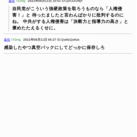
返信
743mg
2021年08月11日 10:51
ID:Q0ODczMjY
自民党がこういう強硬政策を取ろうものなら「人権侵
害！」と
待ったましたと言わんばかりに批判するのに
ね。
中共がする人権侵害は「決断力と指導力の高さ」と
褒めたたえるくせに。
返信
743mg
2021年08月11日 06:27
ID:QwMzQwNzk
感染したやつ真空パックにしてどっかに保存しろ