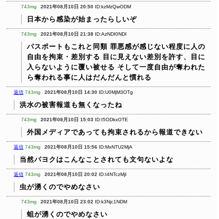
743mg
2021年08月10日 20:50
ID:kzMzQwODM
日本から感染が始まったらしいぞ
743mg
2021年08月10日 21:38
ID:AzNDI0NDI
パスポートもこれと同類
罪悪感が感じない程度に人の
自由を拘束・差別する
目に見えない差別を許す、目に
入らないように覆い被せる
そして一度自由が奪われた
ら奪われる事に人はだんだんと慣れる
返信
743mg
2021年08月10日 14:30
ID:U0MjM3OTg
洪水の被害報道も無くなったね
743mg
2021年08月10日 15:03
ID:I5ODkxOTE
外国メディアであっても拘束されるから報道できない
返信
743mg
2021年08月10日 15:56
ID:MxNTU2MjA
当然パヨクはこんなことされても文句ないよな
返信
743mg
2021年08月10日 20:02
ID:I4NTczMjI
虫が湧くのでやめなさい
743mg
2021年08月10日 23:02
ID:k3Njc1NDM
蛆が湧くのでやめなさい