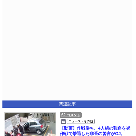
関連記事
62
コメント
ニュース・その他
【動画】作戦勝ち。4人組の強盗を裸
作戦で撃退した非番の警官がGJ。