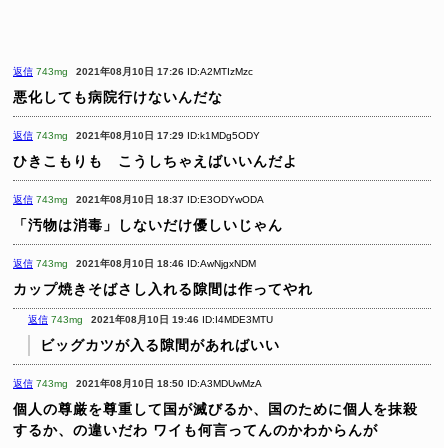
返信
743mg
2021年08月10日 17:26
ID:A2MTIzMzc
悪化しても病院行けないんだな
返信
743mg
2021年08月10日 17:29
ID:k1MDg5ODY
ひきこもりも こうしちゃえばいいんだよ
返信
743mg
2021年08月10日 18:37
ID:E3ODYwODA
「汚物は消毒」しないだけ優しいじゃん
返信
743mg
2021年08月10日 18:46
ID:AwNjgxNDM
カップ焼きそばさし入れる隙間は作ってやれ
返信
743mg
2021年08月10日 19:46
ID:I4MDE3MTU
ビッグカツが入る隙間があればいい
返信
743mg
2021年08月10日 18:50
ID:A3MDUwMzA
個人の尊厳を尊重して国が滅びるか、国のために個人を抹殺
するか、の違いだわ
ワイも何言ってんのかわからんが