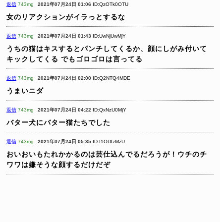
返信
743mg
2021年07月24日 01:06
ID:QzOTk0OTU
女のリアクションがイラっとするな
返信
743mg
2021年07月24日 01:43
ID:UwNjUwMjY
うちの猫はキスするとパンチしてくるか、顔にしがみ付いて
キックしてくる
でもゴロゴロは言ってる
返信
743mg
2021年07月24日 02:00
ID:Q2NTQ4MDE
うまいニダ
返信
743mg
2021年07月24日 04:22
ID:QxNzU0MjY
バター犬にバター猫たちでした
返信
743mg
2021年07月24日 05:35
ID:I1ODIzMzU
おいおいもたれかかるのは芸仕込んでるだろうが！ウチのチ
ワワは嫌そうな顔するだけだぞ