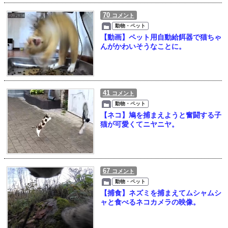
70
コメント
動物・ペット
【動画】ペット用自動給餌器で猫ちゃ
んがかわいそうなことに。
41
コメント
動物・ペット
【ネコ】鳩を捕まえようと奮闘する子
猫が可愛くてニヤニヤ。
67
コメント
動物・ペット
【捕食】ネズミを捕まえてムシャムシ
ャと食べるネコカメラの映像。