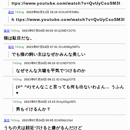
ttps://www.youtube.com/watch?v=QvUyCsoSM3I
返信
743mg
2022年02月11日 18:16
ID:EzNTE5MDc
h ttps://www.youtube.com/watch?v=QvUyCsoSM3I
返信
743mg
2021年07月24日 00:03
ID:Q2MDY2OTk
猫は駄目だな。
返信
743mg
2021年07月24日 07:31
ID:U0NDg5MTU
でも猫の飼い主はなぜかみんな美しい
743mg
2021年07月24日 08:10
ID:I1NDY5OTc
なぜそんな大嘘を平気でつけるのか
743mg
2021年07月24日 08:11
ID:I1Nzg2OTE
(#^ ^#)そんなこと言っても何も出ないわよん… うふん
♥
743mg
2021年07月24日 13:15
ID:kyODg2MTc
男もイけるんか？
返信
743mg
2021年07月24日 00:05
ID:M3MzI1NzI
うちの犬は顔近づけると嫌がるんだけど