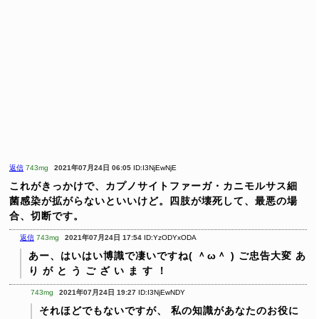
返信
743mg
2021年07月24日 06:05
ID:I3NjEwNjE
これがきっかけで、カプノサイトファーガ・カニモルサス細
菌感染が拡がらないといいけど。四肢が壊死して、最悪の場
合、切断です。
返信
743mg
2021年07月24日 17:54
ID:YzODYxODA
あー、はいはい博識で凄いですね( ＾ω＾ )
ご忠告大変 あ
り が と う ご ざ い ま す ！
743mg
2021年07月24日 19:27
ID:I3NjEwNDY
それほどでもないですが、
私の知識があなたのお役に