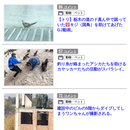
86
コメント
動物・ペット
【トリ】栃木の道のド真ん中で困って
いた
キジ（国鳥）を助けてあげた
GJ動画。
57
コメント
動物・ペット
釣り糸が絡まったアシカたちを助ける
カヤッカーたちの活動がスバラシイ。
71
コメント
動物・ペット
建設中のビルの5階からダイブしてし
まうワンちゃんが撮影される。