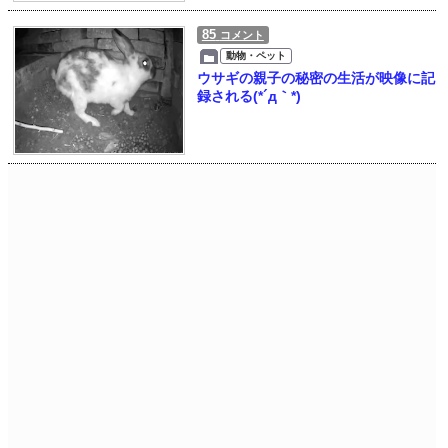
85
コメント
動物・ペット
ウサギの親子の秘密の生活が映像に記
録される(*´д｀*)