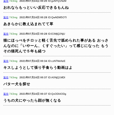
返信
743mg
2021年07月24日 00:20
ID:gxNTQ1NzM
おれならもっといい反応できるもんね
返信
743mg
2021年07月24日 00:28
ID:QwNDM5OTI
あきらかに教え込まれてて草
返信
743mg
2021年07月24日 00:28
ID:E3MjQ2NjU
猫にほっぺをチロッと軽く舌先で舐められた事がある
おっさ
んなのに「いやーん、くすぐったい」って感じになった
もう
その猫死んで５年も経つ
返信
743mg
2021年07月24日 00:34
ID:czNTMxNzE
キスしようとして張り手食らう動画はよ
返信
743mg
2021年07月24日 00:37
ID:A0NjQ1MDI
バター犬を探せ
返信
743mg
2021年07月24日 00:37
ID:QxODI4ODg
うちの犬にやったら顔が無くなる