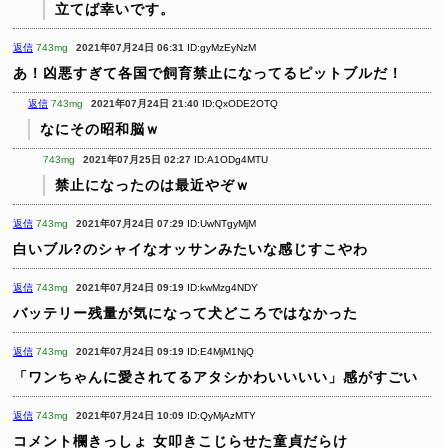
立てば幸いです。
返信
743mg
2021年07月24日 06:31
ID:gyMzEyNzM
あ！凶悪すぎて各国で飼育禁止になってるピットブルだ！
返信
743mg
2021年07月24日 21:40
ID:QxODE2OTQ
なにその昭和脳ｗ
743mg
2021年07月25日 02:27
ID:A1ODg4MTU
禁止になったのは最近やぞｗ
返信
743mg
2021年07月24日 07:29
ID:UwNTgyMjM
白いブル?のシャイなオッサンみたいな感じすこやわ
返信
743mg
2021年07月24日 09:19
ID:kwMzg4NDY
バッテリー残量が気になって犬どころではなかった
返信
743mg
2021年07月24日 09:19
ID:E4MjM1NjQ
「ワンちゃんに愛されてるアタシかわいいいい」感がすごい
返信
743mg
2021年07月24日 10:09
ID:QyMjAzMTY
コメント欄きっしょ
女叩きこじらせた童貞だらけ