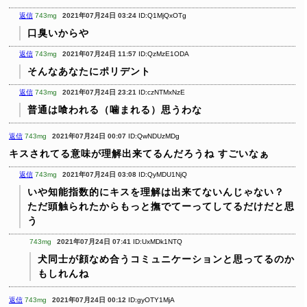
返信
743mg
2021年07月24日 03:24
ID:Q1MjQxOTg
口臭いからや
返信
743mg
2021年07月24日 11:57
ID:QzMzE1ODA
そんなあなたにポリデント
返信
743mg
2021年07月24日 23:21
ID:czNTMxNzE
普通は喰われる（噛まれる）思うわな
返信
743mg
2021年07月24日 00:07
ID:QwNDUzMDg
キスされてる意味が理解出来てるんだろうね
すごいなぁ
返信
743mg
2021年07月24日 03:08
ID:QyMDU1NjQ
いや知能指数的にキスを理解は出来てないんじゃない？
ただ頭触られたからもっと撫でてーってしてるだけだと思
う
743mg
2021年07月24日 07:41
ID:UxMDk1NTQ
犬同士が顔なめ合うコミュニケーションと思ってるのか
もしれんね
返信
743mg
2021年07月24日 00:12
ID:gyOTY1MjA