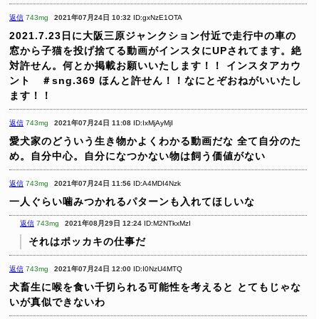
返信
743mg
2021年07月24日 10:32
ID:gxNzE1OTA
2021.7.23日に大阪三原ジャンクション付近で走行中の車の
窓から子猫を投げ捨てる動画がインスタにUPされてます。絶
対許せん。何とか掲載お願いいたします！！
インスタアカウ
ント ＃sng.369 ほんと許せん！！なにとぞおねがいいたし
ます！！
返信
743mg
2021年07月24日 11:08
ID:IxMjAyMjI
愛犬家のどういう生き物かよくわかる動画だな
全て自分のた
め。自分中心。自分になつかない物は飼う価値がない
返信
743mg
2021年07月24日 11:56
ID:A4MDI4Nzk
一人ぐらい噛みつかれるパターンも入れてほしいな
返信
743mg
2021年08月29日 12:24
ID:M2NTkxMzI
それはポッカキの仕事だ
返信
743mg
2021年07月24日 12:00
ID:I0NzU4MTQ
犬畜生に喉を食い千切られる可能性を考えると
とてもじゃな
いが真似できないわ