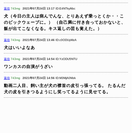
返信
743mg
2021年07月24日 13:17
ID:E4NTkyMzc
犬（今日の主人は病んでんな、とりあえず乗っとくか・・こ
のビックウェーブに。）
（自己満に付き合っておかないと、
飯が出てこなくなる。キス返しの芸も覚えた。）
返信
743mg
2021年07月24日 13:46
ID:c0ODUyMzA
犬はいいよなあ
返信
743mg
2021年07月24日 14:54
ID:YzODU5NTU
ワンカスの自演がうざい
返信
743mg
2021年07月24日 14:56
ID:M3MjA0Mzk
動画二人目、飼い主が犬の襟首の皮引っ張ってる。
たるんだ
犬の皮を引きつるようにし笑ってるように見せてる。