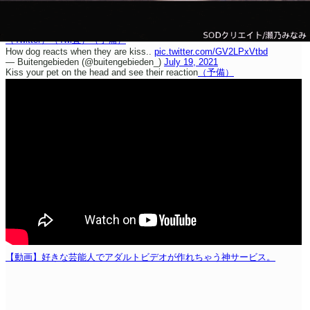
（Twitter）
（Twi直）
（予備）
How dog reacts when they are kiss..
pic.twitter.com/GV2LPxVtbd
— Buitengebieden (@buitengebieden_)
July 19, 2021
Kiss your pet on the head and see their reaction
（予備）
【動画】好きな芸能人でアダルトビデオが作れちゃう神サービス。