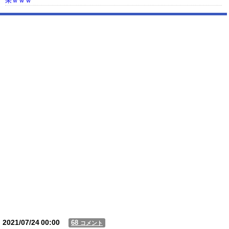
果ｗｗｗ
【動画】USJの禁止エリアに子どもたちが続々乱入 → スタッフが注意し
ても止まらない事態に
Powered by livedoor 相互RSS
2021/07/24
00:00
68
コメント