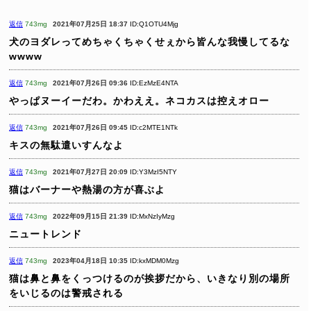
返信
743mg
2021年07月25日 18:37
ID:Q1OTU4Mjg
犬のヨダレってめちゃくちゃくせぇから皆んな我慢してるな
wwww
返信
743mg
2021年07月26日 09:36
ID:EzMzE4NTA
やっぱヌーイーだわ。かわええ。ネコカスは控えオロー
返信
743mg
2021年07月26日 09:45
ID:c2MTE1NTk
キスの無駄遣いすんなよ
返信
743mg
2021年07月27日 20:09
ID:Y3MzI5NTY
猫はバーナーや熱湯の方が喜ぶよ
返信
743mg
2022年09月15日 21:39
ID:MxNzIyMzg
ニュートレンド
返信
743mg
2023年04月18日 10:35
ID:kxMDM0Mzg
猫は鼻と鼻をくっつけるのが挨拶だから、いきなり別の場所
をいじるのは警戒される