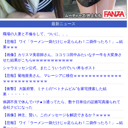
最新ニュース
職場の人妻と不倫をして、ついに、、、
【悲報】 ワイ「ラーメン一袋だけじゃ足らんわ！二袋作ったろ！」→結
果ｗｗｗ
【画像】カリスマ美容師さん、ココリコ田中みたいなチー牛を大変身さ
せた結果がこちらw w w w w w w w w w w
シャウエッセン公式、またこういうのでいい丼をポスト
【悲報】菊地亜美さん、マレーシアに移住ｗｗｗｗｗｗｗｗｗｗｗｗｗ
ｗｗｗｗｗｗｗｗｗｗｗｗ
【衝撃】 大阪府警、ミナミの“ベトナムビル”を家宅捜索した結
果・・・・・・
体調不良で休んでパチ●コ通ってたら、数十日単位の証拠写真撮られて
会社クビになった
【画像】神主、賢い。このメッセージを解読できるか？ｗｗｗｗ
【悲報】 ワイ「ラーメン一袋だけじゃ足らんわ！二袋作ったろ！」→結