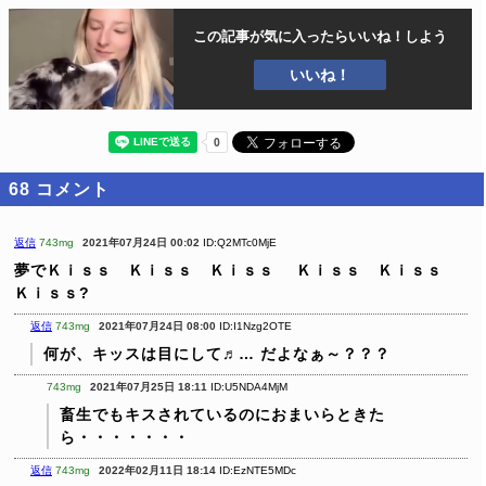
この記事が気に入ったら
いいね！しよう
いいね！
68
コメント
返信
743mg
2021年07月24日 00:02
ID:Q2MTc0MjE
夢でＫｉｓｓ Ｋｉｓｓ Ｋｉｓｓ
Ｋｉｓｓ Ｋｉｓｓ
Ｋｉｓｓ?
返信
743mg
2021年07月24日 08:00
ID:I1Nzg2OTE
何が、キッスは目にして♬… だよなぁ～？？？
743mg
2021年07月25日 18:11
ID:U5NDA4MjM
畜生でもキスされているのにおまいらときた
ら・・・・・・・
返信
743mg
2022年02月11日 18:14
ID:EzNTE5MDc