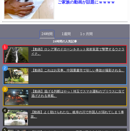
ご家族の動画が話題にｗｗｗｗ
24時間
1週間
1ヶ月間
24時間の人気記事
【動画】ロシア軍のドローンをネット発射装置で撃墜するウクラ
イナ。
【動画】これはお見事。中国重慶市で珍しい事故が撮影される。
【動画】逃げる判断はやっ！埼玉でスマホ運転のプリウスに当て
逃げされる車載。
【動画】よく助けられたな。岐阜の川で外国人が溺れてしまう事
故。