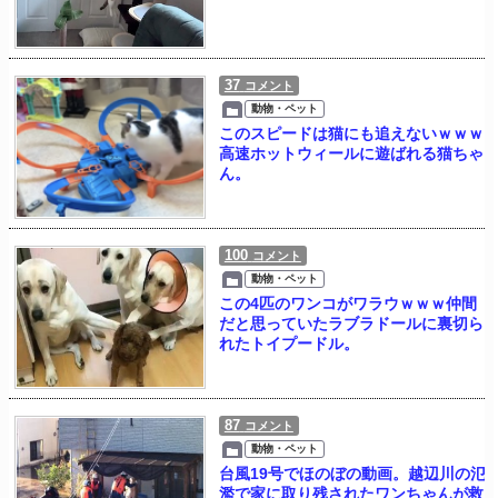
37
コメント
動物・ペット
このスピードは猫にも追えないｗｗｗ
高速ホットウィールに遊ばれる猫ちゃ
ん。
100
コメント
動物・ペット
この4匹のワンコがワラウｗｗｗ仲間
だと思っていたラブラドールに裏切ら
れたトイプードル。
87
コメント
動物・ペット
台風19号でほのぼの動画。越辺川の氾
濫で家に取り残されたワンちゃんが救