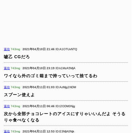
返信
743mg
2021年04月10日 21:46
ID:A1OTUxNTQ
嘘乙 CGだろ
返信
743mg
2021年04月10日 23:19
ID:k1MzA5MjA
ワイなら外のゴミ箱まで持っていって捨てるわ
返信
743mg
2021年04月11日 01:03
ID:AzMjg1NDM
スプーン使えよ
返信
743mg
2021年04月11日 06:46
ID:I2ODM3Njg
次から全部チョコレートのアイスにすりゃいいんだよ
そうる
りゃ食べなくなる
返信
743mg
2021年04月11日 12:53
ID:E3MjA0Njk