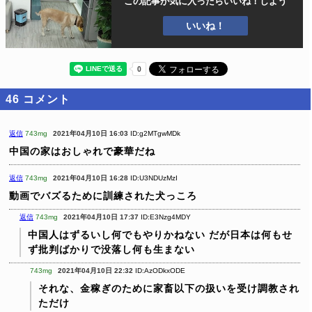
この記事が気に入ったら
いいね！しよう
いいね！
46
コメント
返信
743mg
2021年04月10日 16:03
ID:g2MTgwMDk
中国の家はおしゃれで豪華だね
返信
743mg
2021年04月10日 16:28
ID:U3NDUzMzI
動画でバズるために訓練された犬っころ
返信
743mg
2021年04月10日 17:37
ID:E3Nzg4MDY
中国人はずるいし何でもやりかねない
だが日本は何もせ
ず批判ばかりで没落し何も生まない
743mg
2021年04月10日 22:32
ID:AzODkxODE
それな、金稼ぎのために家畜以下の扱いを受け調教され
ただけ