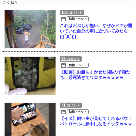
ごくね？
105
コメント
動物・ペット
これは叫ぶしか無い。なぜかドアが開
いていた自分の車に近づいてみたら
(((ﾟДﾟ)))
78
コメント
動物・ペット
【動画】お腹をすかせた6匹の子猫た
ち、必死過ぎてワロタｗｗｗｗｗ
31
コメント
動物・ペット
【イヌ】飼い主が見せてくれるパウ・
パトロールに夢中になるイッヌｗｗｗ