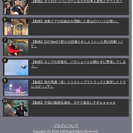
【動画】タイのティパンコーン王子が日本人女性とデートか？
【動画】自動ドアの仕組みを理解した富山のツバメが賢い。
【動画】DJI Neo2で釣りの自撮りをしようとした男の悲劇（ノ
∇`）
【動画】ロシアの空挺兵、パラシュートが開かずに墜落してしま
う。
【動画】両方馬鹿（笑）ミニストップでトラックと衝突したドラ
レコが（ノ∇`）
【動画】中国の動画生成AI、ガチで進化しすぎｗｗｗｗｗ
ブログについて
Copyright (C) 2026 1000mgAll Rights Reserved.