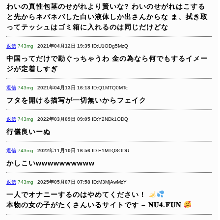
わいの真性包茎のせがれより賢いな?
わいのせがれはこする
と先からネバネバした白い液体しか出さんからな
ま、拭き取
ってテッシュはゴミ箱に入れるのは同じだけどな
返信
743mg
2021年04月12日 19:35
ID:U1ODg5MzQ
中国ってだけで勘ぐっちゃうわ
金の為なら何でもするイメー
ジが定着しすぎ
返信
743mg
2021年04月13日 16:18
ID:Q1MTQ0MTc
フタを開ける描写が一切無いからフェイク
返信
743mg
2022年03月09日 09:05
ID:Y2NDk1ODQ
行儀良いーぬ
返信
743mg
2022年11月10日 16:56
ID:E1MTQ3ODU
かしこいwwwwwwwwww
返信
743mg
2025年05月07日 07:58
ID:M3MjAwMzY
一人でオナニーするのはやめてください！
本物の女の子がたくさんいるサイトです – 𝐍𝐔𝟒.𝐅𝐔𝐍