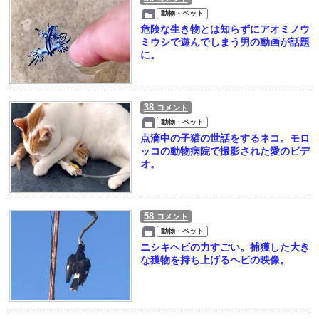
動物・ペット
危険な生き物とは知らずにアオミノウ
ミウシで遊んでしまう男の動画が話題
に。
38
コメント
動物・ペット
点滴中の子猫の世話をするネコ。モロ
ッコの動物病院で撮影された愛のビデ
オ。
58
コメント
動物・ペット
ニシキヘビの力すごい。捕獲した大き
な獲物を持ち上げるヘビの映像。