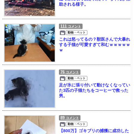
助される様子。
111
コメント
動物・ペット
これは怒ってるの？獣医さんで大暴れ
する子猫が可愛すぎて和むｗｗｗｗｗ
ｗ
76
コメント
動物・ペット
足が氷に張り付いて動けなくなってい
た3匹の子猫たちをコーヒーで救った
男。
89
コメント
動物・ペット
【800万】ゴキブリの捕獲に成功した