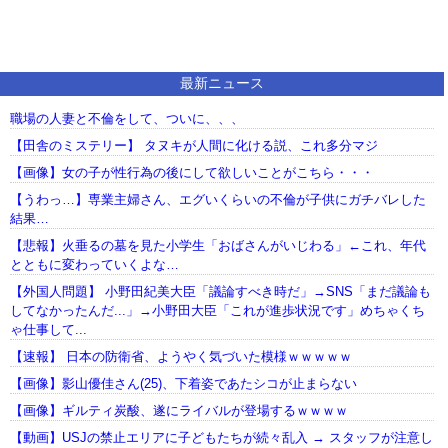
最新ニュース
職場の人妻と不倫をして、ついに、、、
【田舎のミステリー】 タヌキが人間に化ける説、これ多分マジ
【画像】女の子が性行為の後にして欲しいことがこちら・・・
【うわっ…】専業主婦さん、エグいくらいの不倫が子供にガチバレした
結果…
【悲報】火垂るの墓を見た小学生「おばさんがいじわる」←これ、年代
とともに変わっていくよな…
【外国人問題】 小野田紀美大臣「議論すべき時だ」→SNS「まだ議論も
してなかったんだ...」→小野田大臣「これが進歩状況です」めちゃくち
ゃ仕事して...
【速報】 日本の防衛省、ようやく気づいた模様ｗｗｗｗｗ
【画像】影山優佳さん(25)、下着姿であたシコが止まらない
【画像】ギルティ炭酸、遂にライバルが登場するｗｗｗｗ
【動画】USJの禁止エリアに子どもたちが続々乱入 → スタッフが注意し