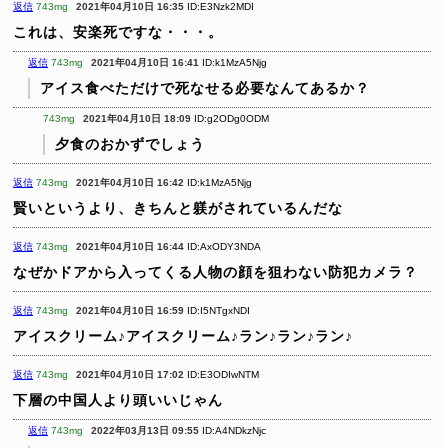
返信
743mg
2021年04月10日 16:35
ID:E3Nzk2MDI
これは、安楽死ですな・・・。
返信
743mg
2021年04月10日 16:41
ID:k1MzA5Njg
アイス食べただけで死なせる必要なんてあるか？
743mg
2021年04月10日 18:09
ID:g2ODg0ODM
夕食のおかずでしょう
返信
743mg
2021年04月10日 16:42
ID:k1MzA5Njg
賢いというより、きちんと躾がされているんだな
返信
743mg
2021年04月10日 16:44
ID:AxODY3NDA
なぜかドアから入ってくる人物の顔を狙わない防犯カメラ？
返信
743mg
2021年04月10日 16:59
ID:I5NTgxNDI
アイスクリーム♪アイスクリーム♪ラン♪ラン♪ラン♪
返信
743mg
2021年04月10日 17:02
ID:E3ODIwNTM
下層の中国人より頭いいじゃん
返信
743mg
2022年03月13日 09:55
ID:A4NDkzNjc