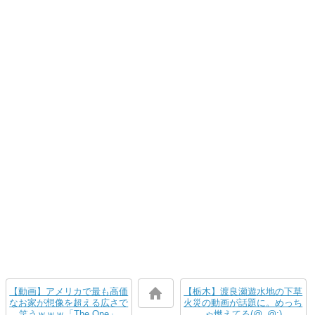
【動画】アメリカで最も高価
【栃木】渡良瀬遊水地の下草
なお家が想像を超える広さで
火災の動画が話題に。めっち
笑うｗｗｗ「The One」
ゃ燃えてる(@_@;)