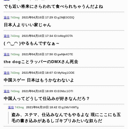
でも近い将来にさらわれて食べられちゃうんだよね
返信
743mg
2021年04月10日 17:29
ID:g2MjE0ODQ
日本人よりいい家じゃん
返信
743mg
2021年04月10日 17:34
ID:IxMzg0OTA
( ◠‿◠ )やるもんですなぁ～
返信
743mg
2021年04月10日 17:50
ID:gwNjk4OTE
the dogことラッパーのDMXさん死去
返信
743mg
2021年04月10日 18:07
ID:MyNzg1ODE
中国スゲー
日本はもうかなわないよ
返信
743mg
2021年04月10日 18:09
ID:E0Mzc1OTI
中国人ってどうして仕込みが好きなんだろ？
返信
743mg
2021年04月10日 18:42
ID:g1MzY4MTg
盗み、ステマ、仕込みなんでもやるよな
現にここにも五
毛の書き込みがあるしゴキブリみたいな奴らだ