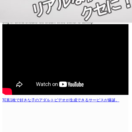
Dog in China sneaks ice cream while owner is asleep
写真1枚で好きな子のアダルトビデオが生成できるサービスが爆誕。