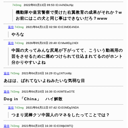
743mg
2022年03月13日 09:53
ID:A4NDkzNjc
機動隊や皇宮警察で受けた右翼教育の成果がそれか？w
お前にはこの犬と同じ事はできないだろ？www
返信
743mg
2021年04月11日 02:58
ID:E3MDE4NDA
やろな
返信
743mg
2026年05月23日 20:40
ID:MwMDg1NDI
中国の犬ってみんな尻尾が下がってて、こういう動画用の
芸をさせるために痛めつけられて仕込まれてるのがホント
分かりやすいよね
返信
743mg
2021年04月10日 16:29
ID:g1NTUxMjc
あはは、ばれてないよねみたいな気弱な目
返信
743mg
2021年04月10日 16:30
ID:A0MTEwOTE
Dog in 「China」 ハイ解散
返信
743mg
2021年04月11日 07:42
ID:E0MDg5NDA
つまり泥棒クソ中国人のマネをしたってことでは？
返信
743mg
2021年04月10日 16:30
ID:E0Mjk0MTQ