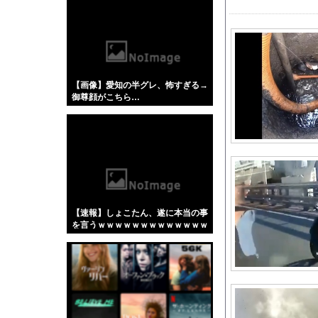
【悲報】「蕎麦」とか
【4/4】嫁が浮気を
外国人「理解できない
【動画】 撮影走行でホ
【画像】愛知の半グレ、怖すぎる→
【ガチ】 幼稚園の2
御尊顔がこちら…
【悲報】タトゥー擁護
おまえらスマホの「あ
【悲報】思春期の娘に
道の駅に野菜や果物出
2026スーパーフォー
ウクライナがモスクワ
【速報】しょこたん、遂に本当の事
【悲報】バス運転手、
を言うｗｗｗｗｗｗｗｗｗｗｗｗｗ
ｗｗｗｗｗｗ
【動画】うそでしょー
男が欲情した山﨑玲奈
究極神ゲー異世界転移R
【アクナイ】パピルス