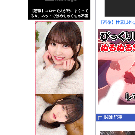
【画像】伊藤舞雪とか
【悲報】コロナで人が死にまくって
【緊急】肛門にスティ
る今、ネットではめちゃくちゃ不謹
お知らせ
慎なネタが大流行・・・
【画像】性器以外
【珍事】サッカーの試
Powered by livedo
1000m
このページは
示されません。
関連記事