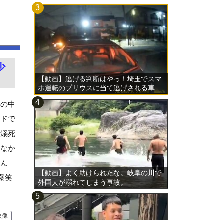
少
【動画】逃げる判断はやっ！埼玉でスマ
ホ運転のプリウスに当て逃げされる車
載。
水の中
イドで
が溺死
かなか
るん
【動画】よく助けられたな。岐阜の川で
爆笑
外国人が溺れてしまう事故。
映像