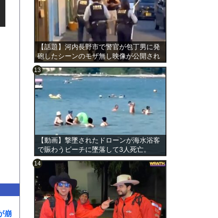
【話題】河内長野市で警官が包丁男に発
砲したシーンのモザ無し映像が公開され
る。
のは表
【動画】撃墜されたドローンが海水浴客
で賑わうビーチに墜落して3人死亡。
が崩