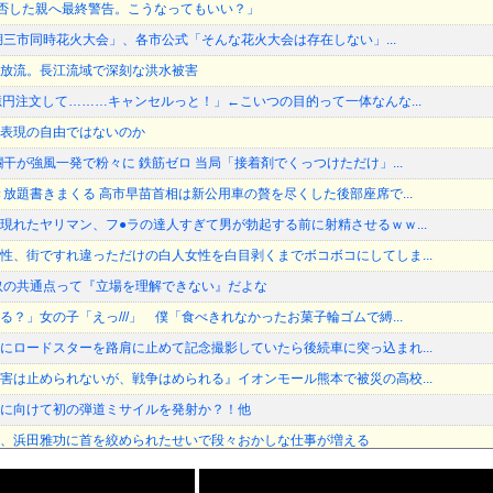
加拒否した親へ最終警告。こうなってもいい？」
琶湖三市同時花火大会」、各市公式「そんな花火大会は存在しない」...
放流。長江流域で深刻な洪水被害
億円注文して………キャンセルっと！」←こいつの目的って一体なんな...
表現の自由ではないのか
干が強風一発で粉々に 鉄筋ゼロ 当局「接着剤でくっつけただけ」...
き放題書きまくる 高市早苗首相は新公用車の贅を尽くした後部座席で...
現れたヤリマン、フ●ラの達人すぎて男が勃起する前に射精させるｗｗ...
性、街ですれ違っただけの白人女性を白目剥くまでボコボコにしてしま...
奴の共通点って『立場を理解できない』だよな
？」女の子「えっ///」 僕「食べきれなかったお菓子輪ゴムで縛...
にロードスターを路肩に止めて記念撮影していたら後続車に突っ込まれ...
害は止められないが、戦争はめられる』イオンモール熊本で被災の高校...
に向けて初の弾道ミサイルを発射か？！他
、浜田雅功に首を絞められたせいで段々おかしな仕事が増える
に向けて初の弾道ミサイルを発射か？！