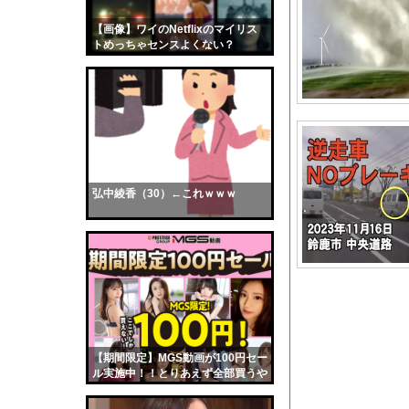
彫り師YouTuber
【画像】ワイのNetflixのマイリス
【画像】おまえらくん
トめっちゃセンスよくない？
【画像】この女優さん
wwwwwww
【朗報】齋藤飛鳥、前
【画像】おまえらこう
海外「日本よ、お前が
勇気を出して白人美女
10年もの間浮気して
弘中綾香（30）←これｗｗｗ
ウクライナ侵攻以降、
【配信者】「金バエ」
【画像】女の子「危機
私「ちょっと、人の家
【悲報】プロ野球のレ
【動画】半ケツ祭り、
【期間限定】MGS動画が100円セー
【動画】南米系のデカ
ル実施中！！とりあえず全部買うや
ろｗｗｗｗｗ
【画像】例の美人すぎ