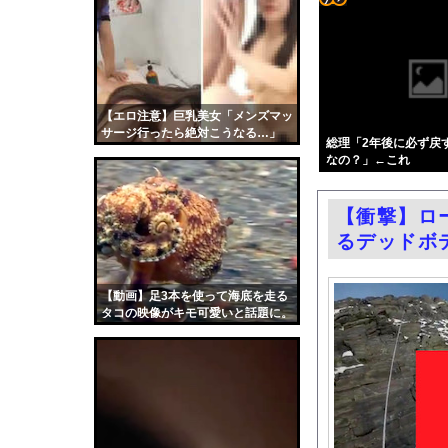
ジャンポケ斉藤に見る
コテ
【画像】瞬間-26℃冷
リン
高市内閣の方針に反対
- 固
【長野】安曇野市と大
定リ
【エロ注意】巨乳美女「メンズマッ
【悲報】テレ東の若手
サージ行ったら絶対こうなる…」
ンク
総理「2年後に必ず戻
女子プロレスラーさん
（動画あり）
なの？」←これ
自動
【画像】ショートスリ
更新
元子役の紫堂るいの競
【衝撃】ロ
ツー
【ニュース】韓国メデ
るデッドボ
ル
エロ漫画『のの香とこー
BYDの軽EV「ラッコ
【動画】足3本を使って海底を走る
タコの映像がキモ可愛いと話題に。
中国「大豪雨！」三峡
職場の人妻と不倫をし
韓国国会、サッカー前
日本旅行キャンセルす
うちのネコが目の前に