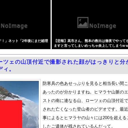
量刑7年の重さ、殺してしまい傷害致死罪を狙う方が量刑的には軽いと...
却のベルトファンが今なら4,980円ｗｗｗｗｗｗ
した自民党議員9人のリストが話題に、「岩屋はどこへ行った？」との...
町市で土砂崩落 山中の道路が寸断 宿泊客や登山客など計400人近...
女子アナ「国民が勝手に我々取材陣にカメラを向けるな！」→何様のつ...
す！」ネット「2年後にまだ総理
【悲報】高市さん、熊本の救出は徹夜でやって
、地上波番組で胸元ぱっくり・・・（※画像あり）
ますと言ってしまいめっちゃ炎上してしまうw w 
ーパー堀、ショートスリーパーでない事がバレてしまう・・・
w w w w w
泳水着おっぱいポロリ具合がエロい
ーツェの山頂付近で撮影された顔がはっきりと分
ィア「幻となった女性天皇。日本皇族に韓半島の男の血が入る可能性が...
ディ。
ちゃん～ち〇ち〇こわい～』をrawやhitomiを使わずに無料...
」受注が700台超 7月販売は125台
防寒具の色あせっぷりを見ると相当長い間
ダム「基礎部分破損」中国「全力放流！」台風13号「中国上陸予測」...
あったのが分かりますね。ヒマラヤ山脈の
て、ついに、、、
ストの南に連なる山、ローツェの山頂付近
代表監督を追及「なぜ負けたのか」
された亡くなった登山者のビデオです。最
べきか…1万年ぶり史上最大級の火山の兆し＝韓国の反応
事によるとヒマラヤの山々には200を超える
いた。私が上に物を投げるフリをする → 猫はこうなります…
したご遺体が残されているんだって。