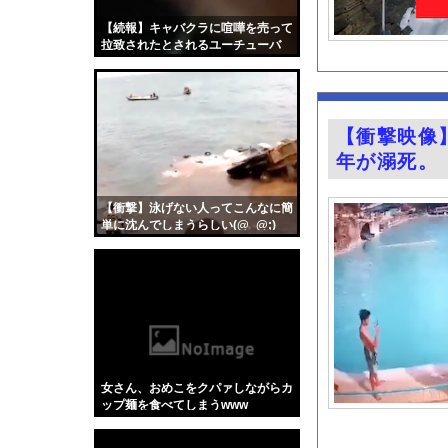
【悲報】思春期の娘に
【続報】キャバクラに喧嘩を売って
既婚女性「托卵を受け
拉致されたとされるユーチューバ
ー、生きてた（笑）
車で要らない装備、「
夏休み出国ラッシュが
家系ラーメンって何を
【衝撃映像
ひろゆきの妻・西村ゆ
年が溺死。
岩田絵里奈アナ セク
『薬屋のひとりごと』
【衝撃】泳げない人ってこんなに簡
単に沈んでしまうらしい(@_@;)
シカ「全部喰った」 
「私は何年も生きてい
お騒がせグラドル小倉
ガチの釣り初心者なん
井上晴美、乳首ヘアヌ
【Xの車窓から】オー
女さん、おめこをクパァしながらカ
【衝撃】「かわいい虫
ップ麺を食べてしまうwww
「アメリカのヤンキー