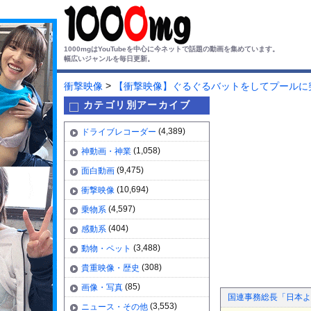
1000mgはYouTubeを中心に今ネットで話題の動画を集めています。
幅広いジャンルを毎日更新。
>
衝撃映像
【衝撃映像】ぐるぐるバットをしてプールに
カテゴリ別アーカイブ
(4,389)
ドライブレコーダー
(1,058)
神動画・神業
(9,475)
面白動画
(10,694)
衝撃映像
(4,597)
乗物系
(404)
感動系
(3,488)
動物・ペット
(308)
貴重映像・歴史
(85)
画像・写真
国連事務総長「日本よ
(3,553)
ニュース・その他