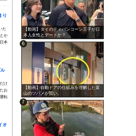
まり
ていた
【動画】タイのティパンコーン王子が日
本人女性とデートか？
とか
日本
ブル
だけ
【動画】自動ドアの仕組みを理解した富
たお
山のツバメが賢い。
運転
イオ