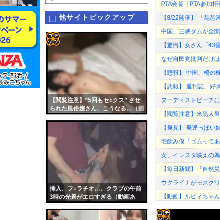
PTA会長「PTA参
他サイトピックアップ
【8/22開催】 「琵
中国、三峡ダムが全開
【驚愕】女さん「43
コテ
なぜ自民党批判だけは
リン
【悲報】 中国、橋の欄
- 固
【悲報】 週刊誌、好
定リ
【閲覧注意】”5回もセ○クス” させ
ヌーディストビーチに
ンク
られた風俗嬢さん、こうなる…（画
【閲覧注意】米黒人男
像あり）
自動
【発見】 発達っぽい
更新
宅飲み僕「ゴムってある
ツー
女、インスタ映えの為
ル
【毎日新聞】『自然災
ウクライナがモスクワ
挿入、フ○ラチオ…。クラブの午前
【動画】ルビィちゃん
3時の光景がエロすぎる（動画あ
り）
ウクライナがモスクワ