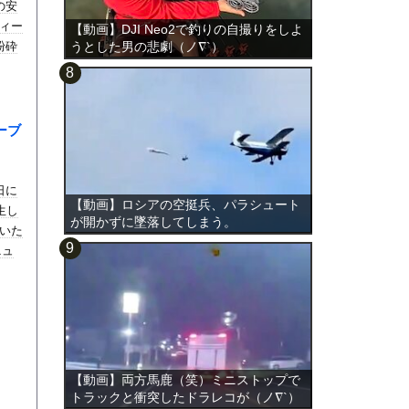
の安
ィー
【動画】DJI Neo2で釣りの自撮りをしよ
粉砕
うとした男の悲劇（ノ∇`）
ーブ
日に
【動画】ロシアの空挺兵、パラシュート
生し
が開かずに墜落してしまう。
いた
ニュ
。
【動画】両方馬鹿（笑）ミニストップで
トラックと衝突したドラレコが（ノ∇`）