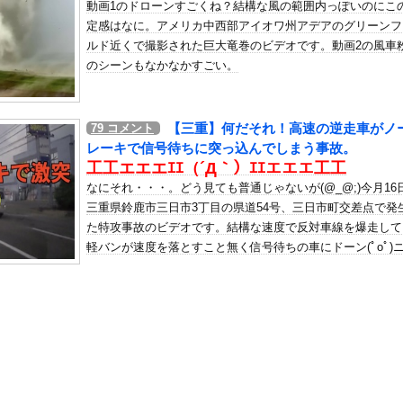
動画1のドローンすごくね？結構な風の範囲内っぽいのにこ
「タトゥー入れてる奴は全員バカです」「すごい民度低い」
定感はなに。アメリカ中西部アイオワ州アデアのグリーンフ
の机がこの女の子の椅子にされてたらｗｗｗ
ルド近くで撮影された巨大竜巻のビデオです。動画2の風車
、可愛すぎる
のシーンもなかなかすごい。
屈みで完全に見えてる動画が拡散されてしまう…
いう地雷系の女子高生って好きじゃないの？
【三重】何だそれ！高速の逆走車がノ
79
コメント
ナンバーワンだ」 熊本地震直後の日本の対応のスピードに世界が衝撃
レーキで信号待ちに突っ込んでしまう事故。
にチン凸したアジア人短小男
、爆笑されてしまうｗｗｗ
工工エエエｴｴ（´Д｀）ｴｴエエエ工工
た嫁。まさかと思い長男のDNA鑑定をするがいいな？と問うと、元嫁...
なにそれ・・・。どう見ても普通じゃないが(@_@;)今月16
三重県鈴鹿市三日市3丁目の県道54号、三日市町交差点で発
ロシア軍兵士のHIV感染が2000％急増…ウクライナメディア！
た特攻事故のビデオです。結構な速度で反対車線を爆走して
のSNS更新が1週間途絶え、様々な憶測が飛び交う。1週間ぶりの投...
軽バンが速度を落とすこと無く信号待ちの車にドーン(ﾟoﾟ)
管理フォーーーーム！！！」
ースが見つかりませんでしたが、何があったんだろう・・・
の金庫触らないでよ！」キチママ『そこに金庫があったから、開けてみ...
フト、打撃に自信がある守備下手さんが使われまくるｗｗｗｗｗｗｗｗ...
限界突破ｗｗｗｗｗｗｗｗｗｗｗｗｗ
パイぽっちゃり女さん、配信がヱ口すぎｗｗｗｗｗｗｗ
るおにぎり屋さん、裏でおっさんが握っていたｗｗｗｗｗｗｗｗｗｗｗ...