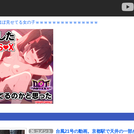
いうＡＶ女優ｗｗｗｗｗｗｗｗｗｗw
ックのり入れたけど出てこないの！！
ほぼ見せてる女の子ｗｗｗｗｗｗｗｗｗｗｗｗｗｗｗ
合が原因で交通事故が起きてしまう。
or 相互RSS
g
が管理しています。 RSS設定 更新順130件まで。それ以降の古いも
台風21号の動画。京都駅で天井の一部
36
コメント