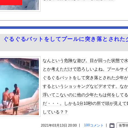
「キモッ」と言われたお父さん、グレるｗｗｗｗｗｗｗ
入れられない男は器が小さい」
電動シート」に決まる・・・ｗ
ピーク 羽田空港、海外旅行客で混雑
楽しむの？
】ぐるぐるバットをしてプールに突き落とされた
かさん 離婚を提示
シーノースリーブ！！【GIF動画あり】
30話感想 診療所の女官からの呼び出し！水晶宮大荒れ！
なんという危険な遊び。目が回った状態で
祭り中止
とか考えただけで恐ろしいよね。プールサ
て車関連の事故に遭遇した事がありません、これが保険に入る必要がな...
ぐるぐるバットをして突き落とされた少年
ゆうかが７年ぶりに帰ってきたぞ！
するというショッキングなビデオです。な
やが、始めるまでのロードマップ教えてくれ
浮いてこないのに他の少年たちは何をして
ードや濡れ場おっぱいがエロ過ぎる！人生最後のラスト写真集、最高！...
だ・・・。しかも1分10秒の所で頭が見えて
ビスかと思ったら野生の炊飯器で草 ほか
している？？
」ランキング、ついに発表される
がアジア人にケンカを売った結果ｗｗｗ」 ほか
100
2021年03月13日 20:00 ┃
コメント
┃
衝撃