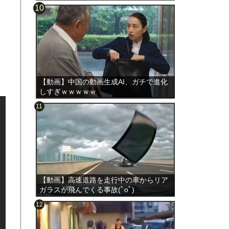
【動画】中国の動画生成AI、ガチで進化
しすぎｗｗｗｗｗ
【動画】高速道路を走行中の車からリア
ガラスが飛んでくる事故(ﾟoﾟ)