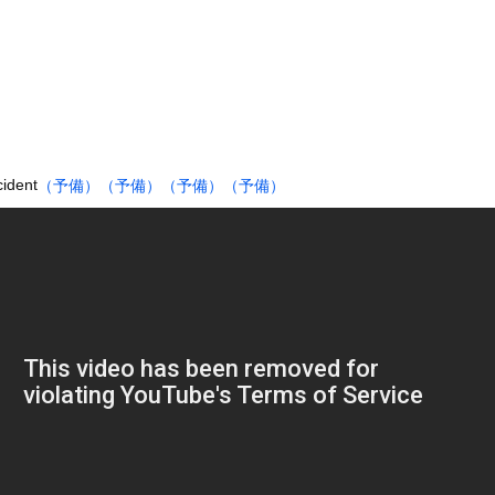
」 ワイ（全身麻酔に耐えて見せる！うおおおおおお！！！！）→
環境や毒親とのトラブルに悩む若者「大人に相談しても具体的に何もし...
6℃高い異常事態！ 観測史上最強クラスの「スーパーエルニーニョ...
見つかるｗｗｗｗｗ(※画像あり)
演説で“自党の大失態”を漏らした結果→党からブチギレられるww...
ぎる学生さん、甲子園で発見される
ident
（予備）
（予備）
（予備）
（予備）
ってる間に隠れてみた。…あれ？どこいった？ → 彼はチャンスを逃...
神スタイルアイドル、水着グラビアがエッチすぎるwwwww織莉叶、...
ところに顔面から突っ込む女性
木に登って激しい戦い
の大学ヤリサーの流出エロ動画（顔出し）が一番抜ける
代表に激怒！『惨憺たる結果、徹底的な刷新が必要だ』と監督や協会を...
唐揚げ屋ｗｗｗｗｗ
癖ブッ刺さりで精子ドクドク作られるわｗｗｗｗ
で行列、出来ない
に点火 マンホールが爆発しふた吹き飛ぶ