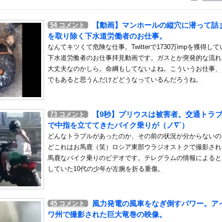
いう自炊最強のメシｗｗｗｗｗｗｗｗ
している。私の知らないスマホで連絡を取り合い、日中会ったりしてい...
【動画】マンホールの縦穴に潜って詰
54
コメント
」日本人ファンタジスタがまだ無所属で欧州人が困惑..獲得を求める...
を取り除く下水道労働者のお仕事。
ンダADUO改良型エンジン（PU）を搭載したアストンマーチンが...
なんてキツくて危険な仕事。Twitterで1730万impを獲得し
下水道労働者のお仕事拝見動画です。ガスとか突発的な流れ
0代美女先生、園児のパパとの浮気セ○クス動画が流出して終わる
大丈夫なのかしら。命綱もしてないよね。こういうお仕事、
してる反社、味方から背中を刺される
でもあると思うんだけどどうなっているんだろうね。
」の予測変換1個目を続く限り繋げてみろwwwwwww
「キモッ」と言われたお父さん、グレるｗｗｗｗｗｗｗ
【9秒】プリウスは被害者。交通トラ
73
コメント
荷してるんやけど「こういうの欲しい」とかある？
で中指を立ててきたバイク乗りが（ノ∇`）
ミュラ第8戦「SUGO」決勝結果他
どんなトラブルがあったのか、その前の状況が分からないの
に向けて初の弾道ミサイルを発射か？！
どこれはお馬鹿（笑）ロシア東部ウラジオストクで撮影され
なり手がいない
馬鹿なバイク乗りのビデオです。テレグラムの情報によると
していた10代の少年が左腕を折る重傷。
！藤沢市で撮影された予測可能割合が気になる事故のドラレコ。
の肉体・・・これは我慢できませんわ
TA やる夫ルート【R-18】 その２６１
風力発電の風車をなぎ倒すパワー。ア
45
コメント
専用「アチーブメントスターシリーズ＜ネクストクエスト＞」【コーデ...
ワ州で撮影された巨大竜巻の映像。