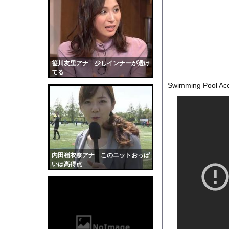
医者「麻酔かけますよ
【トー横キッズ】家庭
海面水温が平年より2.
【衝撃】魅惑的な鳥、
【驚愕】小川淳也さん、
笹川友里アナ 少しインナーが透け
てる
【画像】滋賀の可愛す
Swimming Pool Acc
彼がボトルを取りに行
【画像】天然Gカップ
勢いよく放水している
【動画】ヒョウ2頭が
【黒歴史】こういう昔
内田嶺衣奈アナ このニットおっぱ
韓国人「安貞桓が韓国
いは高得点
ケンタッキーとか言う
【画像】このAVが性
【悲報】味噌ラーメン
【中国】男の子が爆竹