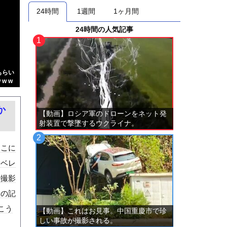
24時間
1週間
1ヶ月間
24時間の人気記事
もらい
w w
か
【動画】ロシア軍のドローンをネット発
射装置で撃墜するウクライナ。
ここに
エベレ
で撮影
近の記
こう
【動画】これはお見事。中国重慶市で珍
しい事故が撮影される。