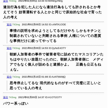
返信
743mg
2021年02月09日 14:33
ID:M3NDg2NDg
違法行為を犯した人になら違法行為をしても許されるとか考
えてそう
妨害運転する人とかと同じで原始的な社会で育った
人の考え
返信
743mg
2021年02月09日 14:52
ID:c4MTA1ODE
事情の説明を求めようとしてるだけやろ
しかもキチンと
制裁されていないと判断される事例
人権についての悪質
な事例だけに絞ってやってる
返信
743mg
2021年02月09日 14:53
ID:QyNzE4OTY
朝鮮人加害者の事件で被害者宅に詰めてたマスコリアンた
ちはやりたい放題だったのに、朝鮮人加害者側に メディ
アでもなく個人が詰めると逮捕かよ。
正義も公正もね
ぇな。
返信
743mg
2021年02月10日 01:08
ID:AzNTM4MjQ
思考停止してるな
現代的なものがすべて完璧に正しいと
思っている人の考え
返信
743mg
2021年02月09日 14:37
ID:A1OTI2OTY
パワー系っぽい