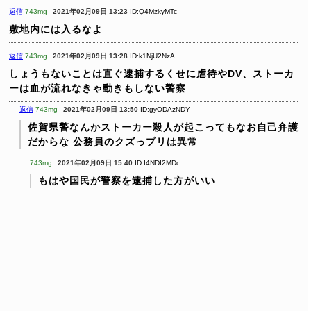
返信
743mg
2021年02月09日 13:23
ID:Q4MzkyMTc
敷地内には入るなよ
返信
743mg
2021年02月09日 13:28
ID:k1NjU2NzA
しょうもないことは直ぐ逮捕するくせに虐待やDV、ストーカ
ーは血が流れなきゃ動きもしない警察
返信
743mg
2021年02月09日 13:50
ID:gyODAzNDY
佐賀県警なんかストーカー殺人が起こってもなお自己弁護
だからな
公務員のクズっプリは異常
743mg
2021年02月09日 15:40
ID:I4NDI2MDc
もはや国民が警察を逮捕した方がいい