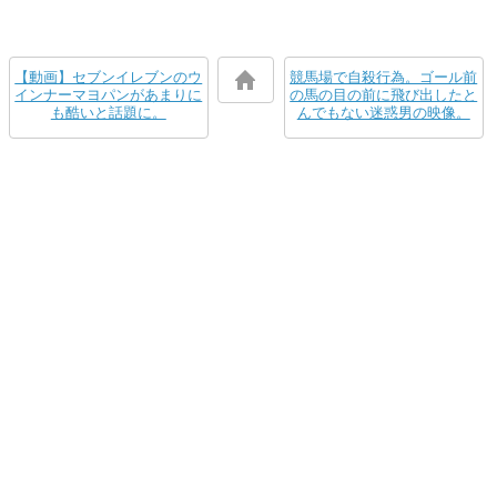
【動画】セブンイレブンのウ
競馬場で自殺行為。ゴール前
インナーマヨパンがあまりに
の馬の目の前に飛び出したと
も酷いと話題に。
んでもない迷惑男の映像。