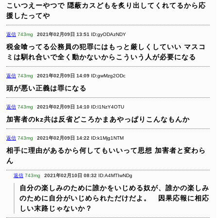
こいつえーやつで
隠蔽カスどもを炙り出してくれてるから応
援したってや
返信
743mg
2021年02月09日 13:51
ID:gyODAzNDY
税金喰ってる公務員の犯罪にはもっと厳しくしていい
マスコ
ミは馴れ合いで全く動かないからこういう人が必要になる
返信
743mg
2021年02月09日 14:09
ID:gwMzg2ODc
頭が悪い正義は罪になる
返信
743mg
2021年02月09日 14:10
ID:I1NzY4OTU
加害者のkz共は反省どころかまあやっぱりこんなもんか
返信
743mg
2021年02月09日 14:22
ID:k1Mjg1NTM
相手に理由があるから何してもいいって思想
加害者と変わら
ん
返信
743mg
2021年02月10日 08:32
ID:A4MTIwNDg
自分の楽しみのために誰かをいじめる奴が、誰かの楽しみ
のために自分がいじめられただけだよ。 因果応報に相応
しい末路じゃないか？