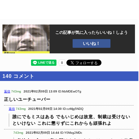
この記事が気に入ったら
いいね！しよう
いいね！
140
コメント
返信
743mg
2021年02月09日 13:09
ID:MzMDEwOTg
正しいユーチューバー
返信
743mg
2021年02月09日 14:30
ID:czMjg5NDQ
誰にでもミスはある
でもいじめは故意、制裁は受けない
といけない
これに懲りずにこれからも頑張れよ
743mg
2021年02月09日 14:44
ID:Y0Mzg2MDc