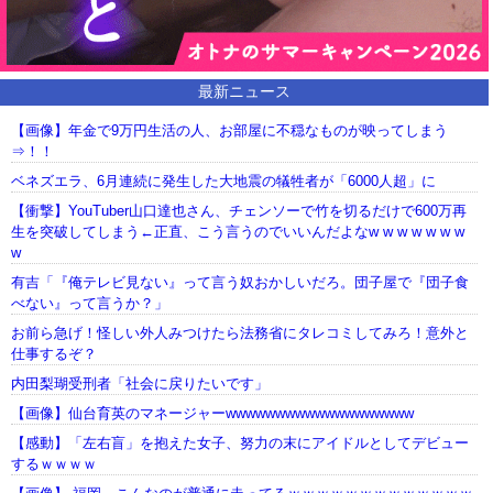
最新ニュース
【画像】年金で9万円生活の人、お部屋に不穏なものが映ってしまう
⇒！！
ベネズエラ、6月連続に発生した大地震の犠牲者が「6000人超」に
【衝撃】YouTuber山口達也さん、チェンソーで竹を切るだけで600万再
生を突破してしまう←正直、こう言うのでいいんだよなw w w w w w w
w
有吉「『俺テレビ見ない』って言う奴おかしいだろ。団子屋で『団子食
べない』って言うか？」
お前ら急げ！怪しい外人みつけたら法務省にタレコミしてみろ！意外と
仕事するぞ？
内田梨瑚受刑者「社会に戻りたいです」
【画像】仙台育英のマネージャーwwwwwwwwwwwwwwwwwww
【感動】「左右盲」を抱えた女子、努力の末にアイドルとしてデビュー
するｗｗｗｗ