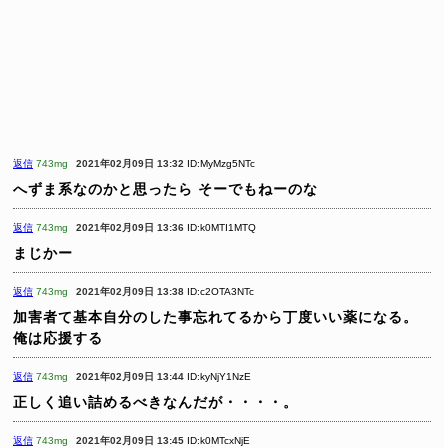
返信
743mg
2021年02月09日 13:32
ID:MyMzg5NTc
へずま系なのかと思ったら
そーでもねーのな
返信
743mg
2021年02月09日 13:36
ID:k0MTI1MTQ
まじかー
返信
743mg
2021年02月09日 13:38
ID:c2OTA3NTc
加害者て基本自分のした事忘れてるから丁度いい薬になる。
俺は応援する
返信
743mg
2021年02月09日 13:44
ID:kyNjY1NzE
正しく追い詰めるべきなんだが・・・・。
返信
743mg
2021年02月09日 13:45
ID:k0MTcxNjE