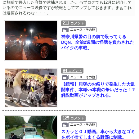
に無断で侵入した容疑で逮捕されました。当ブログでも12月に紹介して
いるのでニュース映像ですが続報としてアップしておきます。まぁこれ
は逮捕されるわな・・・。
211
コメント
ニュース・その他
神奈川県警の目の前で殴ってくる
DQN。全治2週間の怪我を負わされた
バイクの車載。
94
コメント
ニュース・その他
【続報】貝塚のお祭りで発生した大乱
闘事件、本職vs本職の争いだった！？
解説動画がアップされる。
125
コメント
ニュース・その他
スカッとＧＪ動画。車から大きなゴミ
をポイ捨てしまくる野郎に制裁。