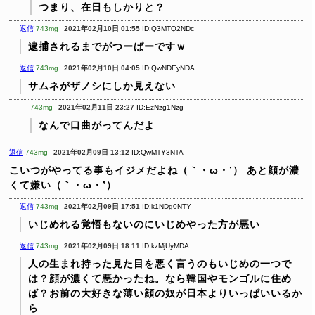
つまり、在日もしかりと？
返信
743mg
2021年02月10日 01:55
ID:Q3MTQ2NDc
逮捕されるまでがつーばーですｗ
返信
743mg
2021年02月10日 04:05
ID:QwNDEyNDA
サムネがザノシにしか見えない
743mg
2021年02月11日 23:27
ID:EzNzg1Nzg
なんで口曲がってんだよ
返信
743mg
2021年02月09日 13:12
ID:QwMTY3NTA
こいつがやってる事もイジメだよね（｀・ω・’）
あと顔が濃
くて嫌い（｀・ω・’）
返信
743mg
2021年02月09日 17:51
ID:k1NDg0NTY
いじめれる覚悟もないのにいじめやった方が悪い
返信
743mg
2021年02月09日 18:11
ID:kzMjUyMDA
人の生まれ持った見た目を悪く言うのもいじめの一つで
は？顔が濃くて悪かったね。なら韓国やモンゴルに住め
ば？お前の大好きな薄い顔の奴が日本よりいっぱいいるか
ら