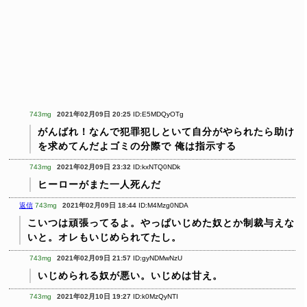
743mg
2021年02月09日 20:25
ID:E5MDQyOTg
がんばれ！なんで犯罪犯しといて自分がやられたら助け
を求めてんだよゴミの分際で
俺は指示する
743mg
2021年02月09日 23:32
ID:kxNTQ0NDk
ヒーローがまた一人死んだ
返信
743mg
2021年02月09日 18:44
ID:M4Mzg0NDA
こいつは頑張ってるよ。やっぱいじめた奴とか制裁与えな
いと。オレもいじめられてたし。
743mg
2021年02月09日 21:57
ID:gyNDMwNzU
いじめられる奴が悪い。いじめは甘え。
743mg
2021年02月10日 19:27
ID:k0MzQyNTI