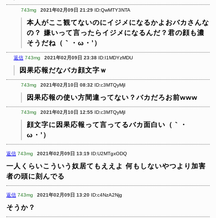
743mg
2021年02月09日 21:29
ID:QwMTY3NTA
本人がここ観てないのにイジメになるかよおバカさんな
の？
嫌いって言ったらイジメになるんだ？君の顔も濃
そうだね（｀・ω・’）
返信
743mg
2021年02月09日 23:38
ID:I1MDYzMDU
因果応報だなバカ顔文字ｗ
743mg
2021年02月10日 08:32
ID:c3MTQyMjI
因果応報の使い方間違ってない？バカだろお前www
743mg
2021年02月10日 12:55
ID:c3MTQyMjI
顔文字に因果応報って言ってるバカ面白い（｀・
ω・’）
返信
743mg
2021年02月09日 13:19
ID:U2MTgxODQ
一人くらいこういう奴居てもええよ
何もしないやつより加害
者の頭に刻んでる
返信
743mg
2021年02月09日 13:20
ID:c4NzA2Njg
そうか？