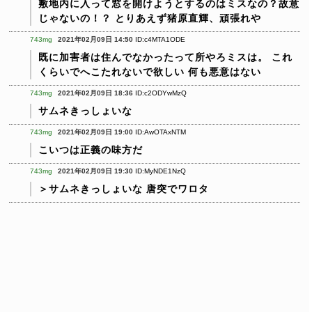
敷地内に入って窓を開けようとするのはミスなの？故意
じゃないの！？
とりあえず猪原直輝、頑張れや
743mg
2021年02月09日 14:50
ID:c4MTA1ODE
既に加害者は住んでなかったって所やろミスは。
これ
くらいでへこたれないで欲しい
何も悪意はない
743mg
2021年02月09日 18:36
ID:c2ODYwMzQ
サムネきっしょいな
743mg
2021年02月09日 19:00
ID:AwOTAxNTM
こいつは正義の味方だ
743mg
2021年02月09日 19:30
ID:MyNDE1NzQ
＞サムネきっしょいな
唐突でワロタ