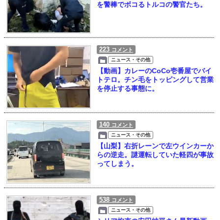
を警棒でボコるトルコの警官たち。
223
コメント
ニュース・その他
【動画】カレーのCoCo壱番屋でバイ
トテロ。チン毛をトッピングして営業
を停止する事態に。
140
コメント
ニュース・その他
【山梨】右折レーンで左ウインカーか
らの逆走。謎運転していた軽四が事故
ってしまう。
538
コメント
ニュース・その他