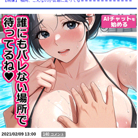
【画像】 福岡、こんなのが普通に走ってるｗｗｗｗｗｗｗｗｗｗｗｗｗ
ｗｗｗ
【動画】USJの禁止エリアに子どもたちが続々乱入 → スタッフが注意し
ても止まらない事態に
Powered by livedoor 相互RSS
2021/02/09
13:00
140
コメント