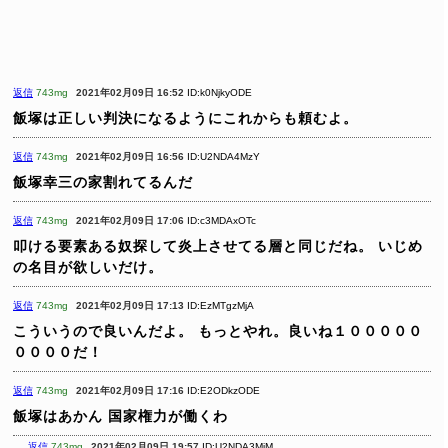
返信
743mg
2021年02月09日 16:52
ID:k0NjkyODE
飯塚は正しい判決になるようにこれからも頼むよ。
返信
743mg
2021年02月09日 16:56
ID:U2NDA4MzY
飯塚幸三の家割れてるんだ
返信
743mg
2021年02月09日 17:06
ID:c3MDAxOTc
叩ける要素ある奴探して炎上させてる層と同じだね。
いじめ
の名目が欲しいだけ。
返信
743mg
2021年02月09日 17:13
ID:EzMTgzMjA
こういうので良いんだよ。
もっとやれ。良いね１０００００
００００だ！
返信
743mg
2021年02月09日 17:16
ID:E2ODkzODE
飯塚はあかん
国家権力が働くわ
返信
743mg
2021年02月09日 19:57
ID:U2NDA3MjM