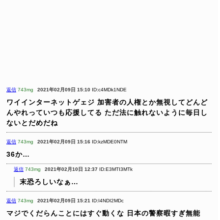
返信
743mg
2021年02月09日 15:10
ID:c4MDk1NDE
ワイインターネットゲェジ
加害者の人権とか無視してどんど
んやれっていつも応援してる
ただ法に触れないように毎日し
ないとだめだね
返信
743mg
2021年02月09日 15:16
ID:kzMDE0NTM
36か…
返信
743mg
2021年02月10日 12:37
ID:E3MTI3MTk
末恐ろしいなぁ…
返信
743mg
2021年02月09日 15:21
ID:I4NDI2MDc
マジでくだらんことにはすぐ動くな
日本の警察暇すぎ無能