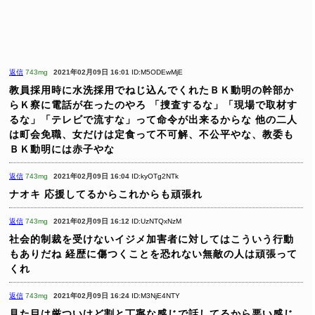
返信
743mg
2021年02月09日 16:01
ID:M5ODEwMjE
教員採用時に水洗採用でねじ込んでくれたＢＫ動明の幹部か
らＫ察に電話が在ったのやろ
「捜査するな」「現場で取材す
るな」「テレビで流すな」って命令が出来るからな
他の二人
は町会免職、女だけは定食って不可解、不公平やな、教委も
ＢＫ動明には赤子やな
返信
743mg
2021年02月09日 16:04
ID:kyOTg2NTk
ナオキ
応援してるからこれからも頑張れ
返信
743mg
2021年02月09日 16:12
ID:UzNTQxNzM
社会的制裁を受けないイジメ加害者に対してはこういう行動
もありだね
経歴に傷つくことを恐れない無敵の人は頑張って
くれ
返信
743mg
2021年02月09日 16:24
ID:M3NjE4NTY
見た目は厳ついけど割と丁寧な感じで話してるから悪い感じ