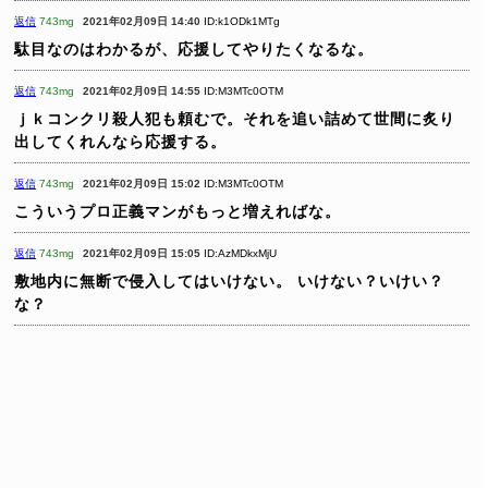
返信
743mg
2021年02月09日 14:40
ID:k1ODk1MTg
駄目なのはわかるが、応援してやりたくなるな。
返信
743mg
2021年02月09日 14:55
ID:M3MTc0OTM
ｊｋコンクリ殺人犯も頼むで。それを追い詰めて世間に炙り
出してくれんなら応援する。
返信
743mg
2021年02月09日 15:02
ID:M3MTc0OTM
こういうプロ正義マンがもっと増えればな。
返信
743mg
2021年02月09日 15:05
ID:AzMDkxMjU
敷地内に無断で侵入してはいけない。
いけない？いけい？
な？