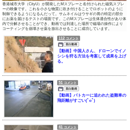
香港城市大学（CityU）が開発したMスプレーと名付けられた磁気スプレ
ーの映像です。これを小さな物質に吹き付けることでロボットのように
制御できるようになるんだって。サムネイルはウサギの胃の特定の部分
にお薬を届けるテストの場面です。このMスプレーは生体適合性があり体
内で分解させることができ、動画では到達した場所で磁場の操作により
コーティングを崩壊させ薬を放出させることに成功しています。
112
コメント
面白動画
【動画】中国人さん、ドローンでイノ
シシを狩る方法を考案して成果を上げ
る。
51
コメント
面白動画
【動画】パトカーに追われた盗難車の
飛距離がすごい(ﾟoﾟ)
41
コメント