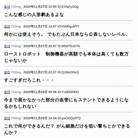
返信
743mg
2020年11月27日 10:55
ID:E5NjAyODg
こんな感じの人形劇あるよな
返信
743mg
2020年11月27日 14:07
ID:k5MDgzMTY
何かには使えそう。
でもたぶん日本なら公表しないレベル。
返信
743mg
2020年11月27日 20:07
ID:M5MTE4OTk
ローストロボット 制御機器が高額でも本体は高くても数万
じゃないか
返信
743mg
2020年11月27日 22:27
ID:Q1MzI3NzQ
すごすぎだろこれ・・・
返信
743mg
2020年11月28日 09:06
ID:YxNDI0NDU
今まで届かなかった部分の血管にもステントできるようにな
るかもしれない
返信
743mg
2020年11月28日 14:34
ID:gwODQyNTQ
これで何ができるんだ？
がん細胞だけを狙い撃ちとかできる
んか？