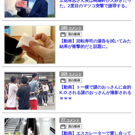
立花孝志さん実は崎陽軒が大好きだっ
た。2度目のマツコ突撃で謝罪する。
180
コメント
面白動画
【動画】回転寿司の湯呑を拭いてみた
結果が衝撃的だと話題に。
169
コメント
面白動画
【動画】トー横で謎のおっさんに金的
K.O.される謎のおっさんが撮影される
ｗｗｗ
77
コメント
面白動画
【動画】エスカレーターで愛し合って