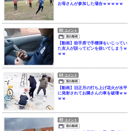
お母さんが参加した場合ｗｗｗｗｗ
80
コメント
面白動画
【動画】助手席で手榴弾をいじってい
た友人が誤ってピンを抜いてしまうｗ
ｗｗ
64
コメント
面白動画
【動画】旧正月の打ち上げ花火が水平
に発射されてお隣さんの車を破壊ｗｗ
ｗｗ
49
コメント
面白動画