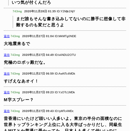
いつ気が付くんだろ
743mg
2020年11月28日 01:35
ID:Y2Mjk1NjY
まだ誰もそんな書き込みしてないのに勝手に想像して非
難するのも変だと思うよ
返信
743mg
2020年11月27日 01:04
ID:M4MTg0NDE
大地震来るで
返信
743mg
2020年11月27日 04:49
ID:k4NDU2OTU
究極のロボッ殿だな。
返信
743mg
2020年11月27日 06:59
ID:AwNTc4MDk
すげえなあオイ！
返信
743mg
2020年11月27日 09:23
ID:YzOTc1MDk
M字スプレー？
返信
743mg
2020年11月27日 09:43
ID:IyMTc4MDc
昔香港にいたけど頭いい人多いよ。東京の半分の面積なのに
世界トップランキング上位に入る大学ばっかりだし、同級生
もMITとか普通に受かってた。日本人も多くて仲いいのに、