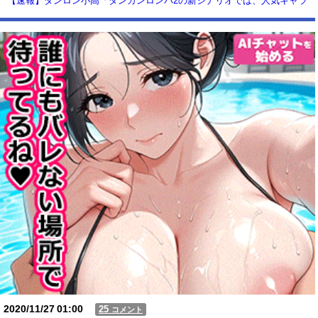
【速報】ダンロン小高「ダンガンロンパ2の新シナリオでは、人気キャラ
も殺していきますw」
【動画】USJの禁止エリアに子どもたちが続々乱入 → スタッフが注意し
ても止まらない事態に
Powered by livedoor 相互RSS
2020/11/27
01:00
25
コメント