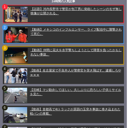
24時間の人気記事
【話題】河内長野市で警官が包丁男に発砲したシーンのモザ無し
映像が公開される。
【動画】メキシコのインフルエンサー、ライブ配信中に襲撃され
て死亡。
【動画】仲間に花火を水平撃ちしようとして障害を負ったかもし
れない事故。
【動画】名古屋栄で不良外人が警察官を突き飛ばす。逮捕しろや
ｗｗｗ
【宮崎】マジ勘弁してほしい。久しぶりに恐ろしい子供ミサイル
を見た。
【動画】首都高で4tトラックが原因の玉突き事故に巻き込まれた
軽バンの車載。