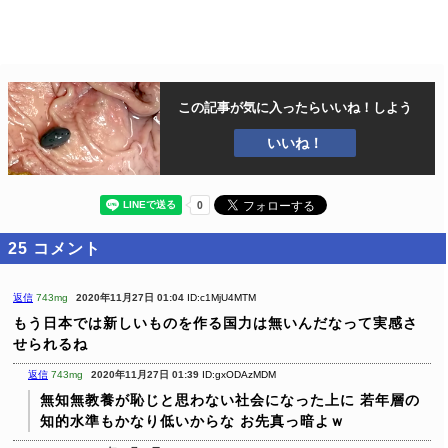
この記事が気に入ったら
いいね！しよう
いいね！
25
コメント
返信
743mg
2020年11月27日 01:04
ID:c1MjU4MTM
もう日本では新しいものを作る国力は無いんだなって実感さ
せられるね
返信
743mg
2020年11月27日 01:39
ID:gxODAzMDM
無知無教養が恥じと思わない社会になった上に
若年層の
知的水準もかなり低いからな
お先真っ暗よｗ