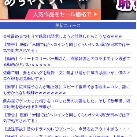
最新ニュース
会社辞めるつもりで残業代請求しようと計算したらこうなるｗｗｗ
【警告】 医師「米国では”ヘロインと同じくらいヤバい薬”が日本では平
気で処方されてる」
【動画】ショートスリーパー堀さん、高須幹弥とのコラボでキレ過ぎて
る動画がヤバいｗｗｗｗｗ
佐藤二朗、妻とのハグを報告「文〇砲より遥かに威力は弱いが、僕のノ
ロケ砲をお見舞いする」
【衝撃】広末涼子さんが地上波にスピード復帰できる理由←コレ、誰に
も分からない模様w w w w w w w w
飲み屋でケンカした相手をコロした男の弁護をした。そして数年後、因
果応報を思わせる出来事が…
【警告】 医師「米国では”ヘロインと同じくらいヤバい薬”が日本では平
気で処方されてる」
【放送事故】昔のドラマのレ◯プシーン、今見るとアウトすぎる・・・