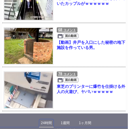
いたカップルがｗｗｗｗｗｗ
68
コメント
面白動画
【動画】井戸を入口にした秘密の地下
施設を作っている男。
78
コメント
面白動画
東芝のプリンターに爆竹を仕掛ける外
人の火遊び、ヤバいｗｗｗｗｗ
24時間
1週間
1ヶ月間