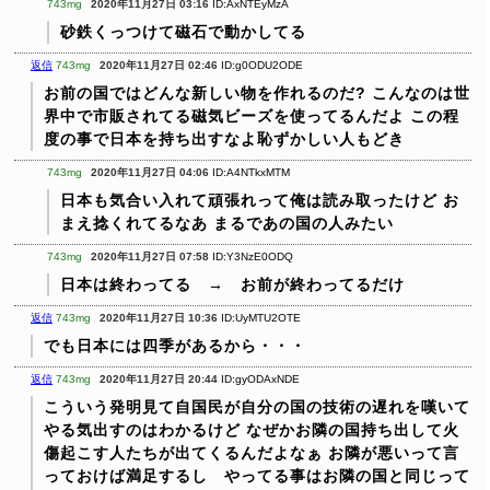
743mg
2020年11月27日 03:16
ID:AxNTEyMzA
砂鉄くっつけて磁石で動かしてる
返信
743mg
2020年11月27日 02:46
ID:g0ODU2ODE
お前の国ではどんな新しい物を作れるのだ?
こんなのは世
界中で市販されてる磁気ビーズを使ってるんだよ
この程
度の事で日本を持ち出すなよ恥ずかしい人もどき
743mg
2020年11月27日 04:06
ID:A4NTkxMTM
日本も気合い入れて頑張れって俺は読み取ったけど
お
まえ捻くれてるなあ
まるであの国の人みたい
743mg
2020年11月27日 07:58
ID:Y3NzE0ODQ
日本は終わってる → お前が終わってるだけ
返信
743mg
2020年11月27日 10:36
ID:UyMTU2OTE
でも日本には四季があるから・・・
返信
743mg
2020年11月27日 20:44
ID:gyODAxNDE
こういう発明見て自国民が自分の国の技術の遅れを嘆いて
やる気出すのはわかるけど
なぜかお隣の国持ち出して火
傷起こす人たちが出てくるんだよなぁ
お隣が悪いって言
っておけば満足するし やってる事はお隣の国と同じって