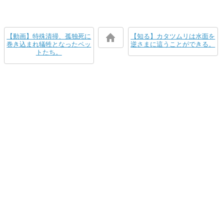
【動画】特殊清掃、孤独死に
【知る】カタツムリは水面を
巻き込まれ犠牲となったペッ
逆さまに這うことができる。
トたち。