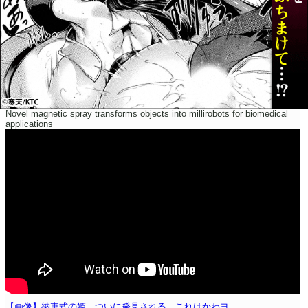
Novel magnetic spray transforms objects into millirobots for biomedical
applications
【画像】納車式の姫、ついに発見される。これはかわヨ。