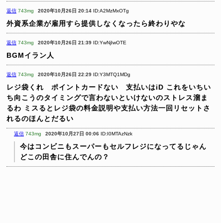
返信
743mg
2020年10月26日 20:14
ID:A2MzMxOTg
外資系企業が雇用すら提供しなくなったら終わりやな
返信
743mg
2020年10月26日 21:39
ID:YwNjIwOTE
BGMイラン人
返信
743mg
2020年10月26日 22:29
ID:Y3MTQ1MDg
レジ袋くれ ポイントカードない 支払いはiD
これをいちい
ち向こうのタイミングで言わないといけないのストレス溜ま
るわ
ミスるとレジ袋の料金説明や支払い方法一回リセットさ
れるのほんとだるい
返信
743mg
2020年10月27日 00:06
ID:I0MTAzNzk
今はコンビニもスーパーもセルフレジになってるじゃん
どこの田舎に住んでんの？