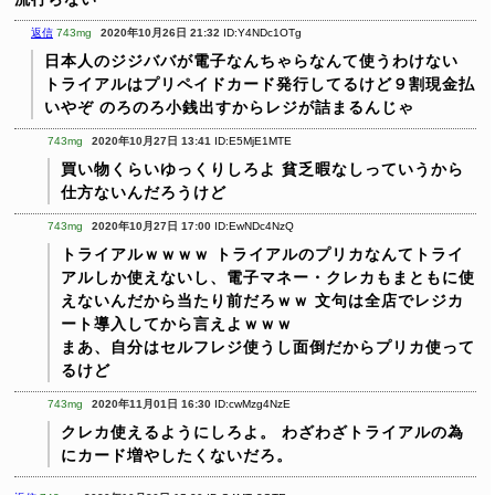
返信
743mg
2020年10月26日 21:32
ID:Y4NDc1OTg
日本人のジジババが電子なんちゃらなんて使うわけない
トライアルはプリペイドカード発行してるけど９割現金払
いやぞ
のろのろ小銭出すからレジが詰まるんじゃ
743mg
2020年10月27日 13:41
ID:E5MjE1MTE
買い物くらいゆっくりしろよ
貧乏暇なしっていうから
仕方ないんだろうけど
743mg
2020年10月27日 17:00
ID:EwNDc4NzQ
トライアルｗｗｗｗ
トライアルのプリカなんてトライ
アルしか使えないし、電子マネー・クレカもまともに使
えないんだから当たり前だろｗｗ
文句は全店でレジカ
ート導入してから言えよｗｗｗ
まあ、自分はセルフレジ使うし面倒だからプリカ使って
るけど
743mg
2020年11月01日 16:30
ID:cwMzg4NzE
クレカ使えるようにしろよ。
わざわざトライアルの為
にカード増やしたくないだろ。