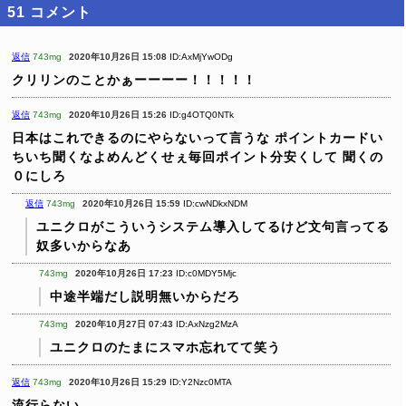
51
コメント
返信
743mg
2020年10月26日 15:08
ID:AxMjYwODg
クリリンのことかぁーーーー！！！！！
返信
743mg
2020年10月26日 15:26
ID:g4OTQ0NTk
日本はこれできるのにやらないって言うな
ポイントカードい
ちいち聞くなよめんどくせぇ毎回ポイント分安くして
聞くの
０にしろ
返信
743mg
2020年10月26日 15:59
ID:cwNDkxNDM
ユニクロがこういうシステム導入してるけど文句言ってる
奴多いからなあ
743mg
2020年10月26日 17:23
ID:c0MDY5Mjc
中途半端だし説明無いからだろ
743mg
2020年10月27日 07:43
ID:AxNzg2MzA
ユニクロのたまにスマホ忘れてて笑う
返信
743mg
2020年10月26日 15:29
ID:Y2Nzc0MTA
流行らない