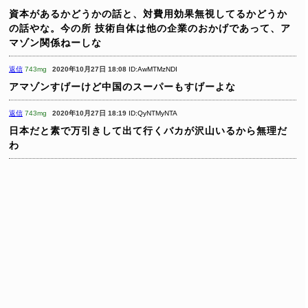
資本があるかどうかの話と、対費用効果無視してるかどうか
の話やな。今の所
技術自体は他の企業のおかげであって、ア
マゾン関係ねーしな
返信
743mg
2020年10月27日 18:08
ID:AwMTMzNDI
アマゾンすげーけど中国のスーパーもすげーよな
返信
743mg
2020年10月27日 18:19
ID:QyNTMyNTA
日本だと素で万引きして出て行くバカが沢山いるから無理だ
わ