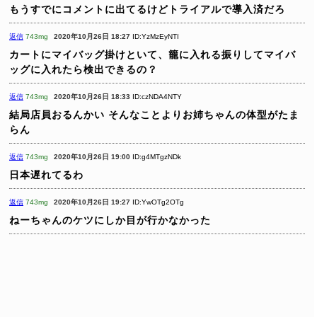
もうすでにコメントに出てるけどトライアルで導入済だろ
返信
743mg
2020年10月26日 18:27
ID:YzMzEyNTI
カートにマイバッグ掛けといて、籠に入れる振りしてマイバ
ッグに入れたら検出できるの？
返信
743mg
2020年10月26日 18:33
ID:czNDA4NTY
結局店員おるんかい
そんなことよりお姉ちゃんの体型がたま
らん
返信
743mg
2020年10月26日 19:00
ID:g4MTgzNDk
日本遅れてるわ
返信
743mg
2020年10月26日 19:27
ID:YwOTg2OTg
ねーちゃんのケツにしか目が行かなかった