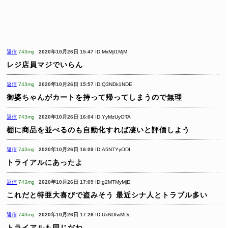
返信
743mg
2020年10月26日 15:47
ID:MxMjI1MjM
レジ店員マジでいらん
返信
743mg
2020年10月26日 15:57
ID:Q3NDk1NDE
御婆ちゃんがカートを持って帰ってしまうので無理
返信
743mg
2020年10月26日 16:04
ID:YyMzUyOTA
棚に商品を並べるのも自動化すれば凄いと評価しよう
返信
743mg
2020年10月26日 16:09
ID:A5NTYyODI
トライアルにあったよ
返信
743mg
2020年10月26日 17:09
ID:g2MTMyMjE
これだと特亜大喜びで盗みそう
最近シナ人とトラブル多い
返信
743mg
2020年10月26日 17:26
ID:UxNDIwMDc
トライアルも同じだね