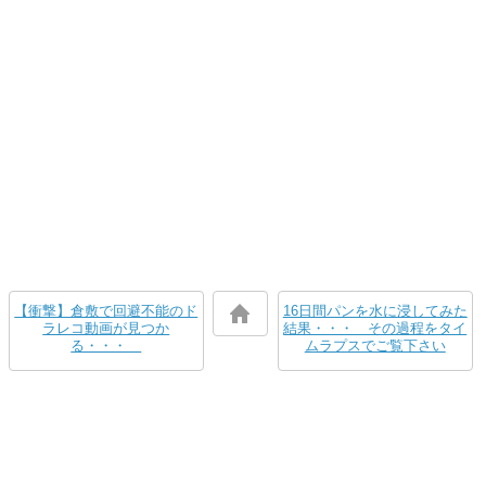
【衝撃】倉敷で回避不能のド
16日間パンを水に浸してみた
ラレコ動画が見つか
結果・・・ その過程をタイ
る・・・
ムラプスでご覧下さい