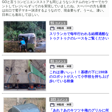
GOと言うコンビニエンスストアも同じようなシステムのセンサーでカウ
ントしてレジいらずってのを実現していましたね。スーパーの方も最後
は出口で電子マネー決済するようなので、現金要らず。うーん、凄い。
日本にも進出してほしい。
91
コメント
神動画・神業
スリランカで毎年行われる結構過酷な
トゥクトゥクのレースをご覧ください
81
コメント
神動画・神業
これは凄いぃぃ！！基礎の下に198体
のロボットが入って小学校を持ち上げ
歩いている映像
103
コメント
神動画・神業
「あれ？あのキツツキ俺のグリルに何