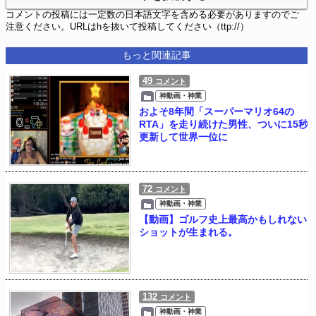
コメントの投稿には一定数の日本語文字を含める必要がありますのでご
注意ください。URLはhを抜いて投稿してください（ttp://）
もっと関連記事
49
コメント
神動画・神業
およそ8年間「スーパーマリオ64の
RTA」を走り続けた男性、ついに15秒
更新して世界一位に
72
コメント
神動画・神業
【動画】ゴルフ史上最高かもしれない
ショットが生まれる。
132
コメント
神動画・神業