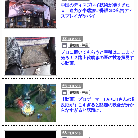
中国のディスプレイ技術が凄すぎた
ｗ 迫力が半端無い裸眼３D広告ディ
スプレイがヤバイ
83
コメント
神動画・神業
プロに磨いてもらうと革靴はここまで
光る！？路上靴磨きの匠の技を拝見す
る動画。
65
コメント
神動画・神業
【動画】プロゲーマーFAKERさんの超
反応がすごすぎると話題の映像が分か
らなすぎると話題に。
68
コメント