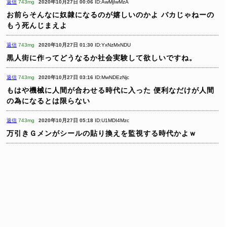
返信
743mg
2020年10月27日 00:06
ID:AwMjIwMzA
お前らそんなに奴隷になるのが嬉しいのかよ
バカじゃねーの
もう死んじまえよ
返信
743mg
2020年10月27日 01:30
ID:YxNzMxNDU
黒人街に作ってどうなるか社会実験して欲しいですね。
返信
743mg
2020年10月27日 03:16
ID:MwNDEzNjc
もはや機械に人間が合わせる時代に入った
便利なだけが人間
の為になるとは限らない
返信
743mg
2020年10月27日 05:18
ID:U1MDI4Mzc
万引きＧメンがシールの貼り換えを監視する時代かよｗ