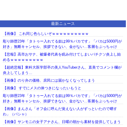
最新ニュース
【画像】 これ同じ色らしいぞｗｗｗｗｗｗｗｗｗｗ
彫り師歴23年「タトゥー入れてる奴は99％バカです」「バカは5000円が
好き」無断キャンセル、挨拶できない、金がない…客層をぶっちゃけ
【悲報】高市おサナ、被爆者代表を睨み付けてしまいバチクソ炎上し始
めるｗｗｗｗｗｗｗｗｗ
【超絶悲報】東科大医学部卒の美人YouTuberさん、直美でコメント欄が
炎上してしまう…
【画像】のり弁の価格、庶民には届かなくなってしまう
【画像】 すでにメスの体つきになったいもうと
彫り師歴23年「タトゥー入れてる奴は99％バカです」「バカは5000円が
好き」無断キャンセル、挨拶できない、金がない…客層をぶっちゃけ
【画像】まんさん「オフ会に呼んだ覚えない人がずっといたので晒す
わ」（パシャ）
【画像】サンモニの女子アナさん、日曜の朝から素材を提供してしまう