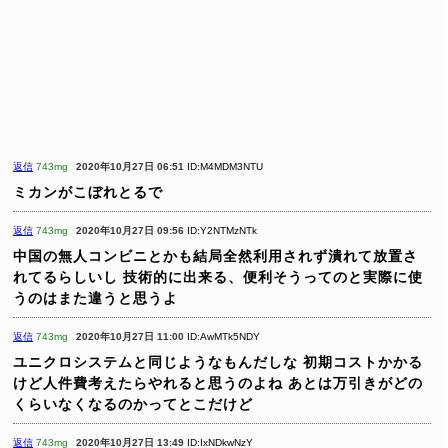
返信
743mg
2020年10月27日 06:51
ID:M4MDM3NTU
ミカンがこぼれとるで
返信
743mg
2020年10月27日 09:56
ID:Y2NTMzNTk
中国の無人コンビニとかも結局全然利用されず潰れて放置さ
れてるらしいし
技術的に出来る、便利そうってのと実際に使
うのはまた違うと思うよ
返信
743mg
2020年10月27日 11:00
ID:AwMTk5NDY
ユニクロシステムと同じようなもんだしな
初期コストかかる
けど人件費考えたらやれると思うのよね
あとは万引きがどの
くらいなくなるのかってとこだけど
返信
743mg
2020年10月27日 13:49
ID:IxNDkwNzY