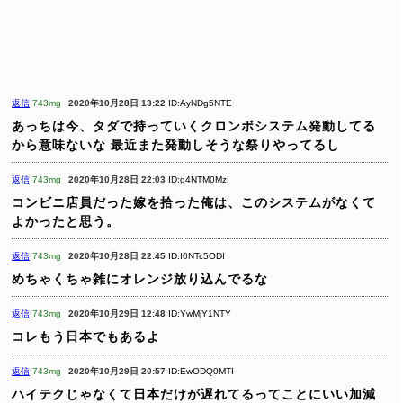
返信
743mg
2020年10月28日 13:22
ID:AyNDg5NTE
あっちは今、タダで持っていくクロンボシステム発動してる
から意味ないな
最近また発動しそうな祭りやってるし
返信
743mg
2020年10月28日 22:03
ID:g4NTM0MzI
コンビニ店員だった嫁を拾った俺は、このシステムがなくて
よかったと思う。
返信
743mg
2020年10月28日 22:45
ID:I0NTc5ODI
めちゃくちゃ雑にオレンジ放り込んでるな
返信
743mg
2020年10月29日 12:48
ID:YwMjY1NTY
コレもう日本でもあるよ
返信
743mg
2020年10月29日 20:57
ID:EwODQ0MTI
ハイテクじゃなくて日本だけが遅れてるってことにいい加減