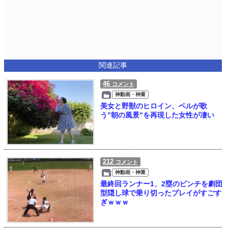
関連記事
46
コメント
神動画・神業
美女と野獣のヒロイン、ベルが歌
う”朝の風景”を再現した女性が凄い
212
コメント
神動画・神業
最終回ランナー1、2塁のピンチを劇団
型隠し球で乗り切ったプレイがすごす
ぎｗｗｗ