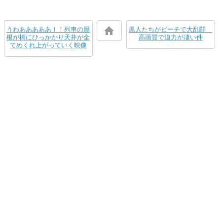
うわあああああ！！列車の屋
黒人たちがビーチで大乱闘
根が橋にひっかかり天井が全
高画質で迫力が凄い件
てめくれ上がっていく映像