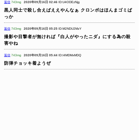
返信
743mg
2020年09月16日 02:46
ID:U4ODEzNjg
黒人同士で殺し合えばええやんなぁ
クロンボはほんまゴミば
っか
返信
743mg
2020年09月16日 05:25
ID:M2NDU2MzY
撮影や目撃者が無ければ『白人がやったニダ』にする為の殺
害やね
返信
743mg
2020年09月16日 05:44
ID:I4MDMxMDQ
防弾チョッキ着ようぜ