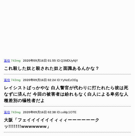
返信
743mg
2020年09月16日 01:55
ID:Q3MDUyNjY
これ殺した奴と殺された奴と面識あるんかな？
返信
743mg
2020年09月16日 02:24
ID:YyNzEzODg
レイシストばっかやな
白人警官が代わりに打たれたら彼は死
なずに済んだ
今回の被害者は紛れもなく白人による卑劣な人
種差別の犠牲者だよ
返信
743mg
2020年09月16日 02:38
ID:cxMjc1OTE
大阪「フェイイイイイイィィィーーーーーーク
ッ!!!!!!!wwwwwww」