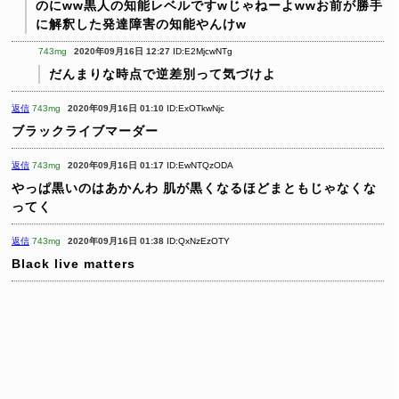
のにww黒人の知能レベルですwじゃねーよwwお前が勝手
に解釈した発達障害の知能やんけw
743mg
2020年09月16日 12:27
ID:E2MjcwNTg
だんまりな時点で逆差別って気づけよ
返信
743mg
2020年09月16日 01:10
ID:ExOTkwNjc
ブラックライブマーダー
返信
743mg
2020年09月16日 01:17
ID:EwNTQzODA
やっぱ黒いのはあかんわ
肌が黒くなるほどまともじゃなくな
ってく
返信
743mg
2020年09月16日 01:38
ID:QxNzEzOTY
Black live matters