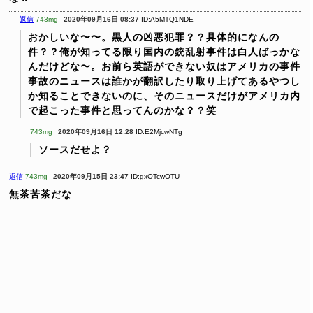
返信
743mg
2020年09月16日 08:37
ID:A5MTQ1NDE
おかしいな〜〜。黒人の凶悪犯罪？？具体的になんの
件？？俺が知ってる限り国内の銃乱射事件は白人ばっかな
んだけどな〜。お前ら英語ができない奴はアメリカの事件
事故のニュースは誰かが翻訳したり取り上げてあるやつし
か知ることできないのに、そのニュースだけがアメリカ内
で起こった事件と思ってんのかな？？笑
743mg
2020年09月16日 12:28
ID:E2MjcwNTg
ソースだせよ？
返信
743mg
2020年09月15日 23:47
ID:gxOTcwOTU
無茶苦茶だな