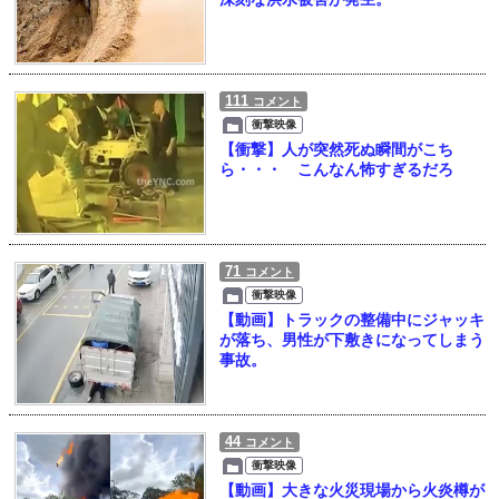
111
コメント
衝撃映像
【衝撃】人が突然死ぬ瞬間がこち
ら・・・ こんなん怖すぎるだろ
71
コメント
衝撃映像
【動画】トラックの整備中にジャッキ
が落ち、男性が下敷きになってしまう
事故。
44
コメント
衝撃映像
【動画】大きな火災現場から火炎樽が