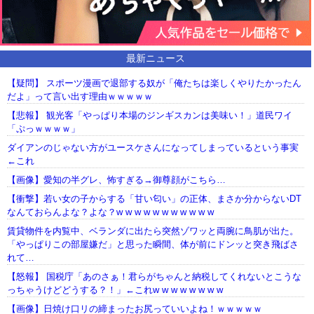
最新ニュース
【疑問】 スポーツ漫画で退部する奴が「俺たちは楽しくやりたかったん
だよ」って言い出す理由ｗｗｗｗｗ
【悲報】 観光客「やっぱり本場のジンギスカンは美味い！」道民ワイ
「ぷっｗｗｗｗ」
ダイアンのじゃない方がユースケさんになってしまっているという事実
←これ
【画像】愛知の半グレ、怖すぎる→御尊顔がこちら…
【衝撃】若い女の子からする「甘い匂い」の正体、まさか分からないDT
なんておらんよな？よな？w w w w w w w w w w w
賃貸物件を内覧中、ベランダに出たら突然ゾワッと両腕に鳥肌が出た。
「やっぱりこの部屋嫌だ」と思った瞬間、体が前にドンッと突き飛ばさ
れて…
【怒報】 国税庁「あのさぁ！君らがちゃんと納税してくれないとこうな
っちゃうけどどうする？！」←これw w w w w w w w
【画像】日焼け口リの締まったお尻っていいよね！ｗｗｗｗｗ