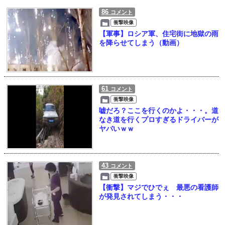
86
コメント
衝撃映像
【軍事】ロシア軍、住宅街に地獄の雨
を降らせてしまう（動画）
61
コメント
衝撃映像
嘘だろ？ここを行くのかよ・・・。道
なき道を行くプロすぎるドライバーが
ヤバいｗｗ
43
コメント
衝撃映像
【衝撃】マジでひでぇ 最悪の看護師
が発見されてしまう・・・