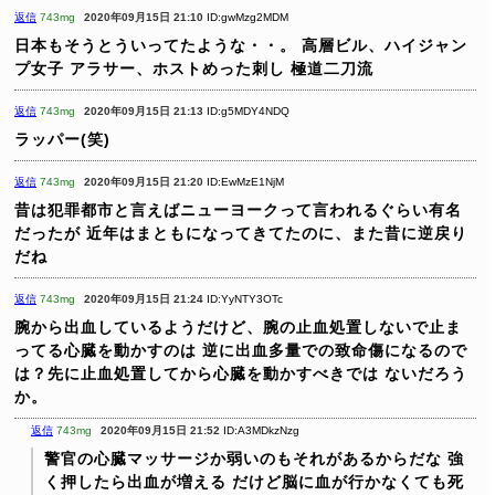
返信
743mg
2020年09月15日 21:10
ID:gwMzg2MDM
日本もそうとういってたような・・。
高層ビル、ハイジャン
プ女子
アラサー、ホストめった刺し
極道二刀流
返信
743mg
2020年09月15日 21:13
ID:g5MDY4NDQ
ラッパー(笑)
返信
743mg
2020年09月15日 21:20
ID:EwMzE1NjM
昔は犯罪都市と言えばニューヨークって言われるぐらい有名
だったが
近年はまともになってきてたのに、また昔に逆戻り
だね
返信
743mg
2020年09月15日 21:24
ID:YyNTY3OTc
腕から出血しているようだけど、腕の止血処置しないで止ま
ってる心臓を動かすのは
逆に出血多量での致命傷になるので
は？先に止血処置してから心臓を動かすべきでは
ないだろう
か。
返信
743mg
2020年09月15日 21:52
ID:A3MDkzNzg
警官の心臓マッサージか弱いのもそれがあるからだな
強
く押したら出血が増える
だけど脳に血が行かなくても死