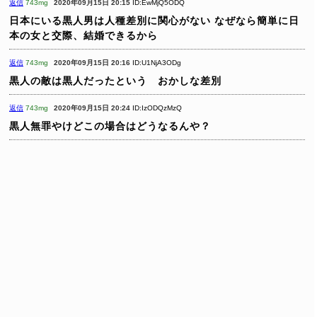
返信
743mg
2020年09月15日 20:15
ID:EwMjQ5ODQ
日本にいる黒人男は人種差別に関心がない
なぜなら簡単に日
本の女と交際、結婚できるから
返信
743mg
2020年09月15日 20:16
ID:U1NjA3ODg
黒人の敵は黒人だったという おかしな差別
返信
743mg
2020年09月15日 20:24
ID:IzODQzMzQ
黒人無罪やけどこの場合はどうなるんや？