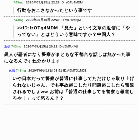
743mg
2020年09月15日 22:28
ID:IzOTg4MDM
行動をおこさなかったという事です
743mg
2020年09月15日 22:49
ID:c5OTczNjM
>>ID:IzOTg4MDM
「見た」という文章の返信に「や
ってない」とはどういう意味ですか？中国人？
返信
743mg
2020年09月15日 20:11
ID:g5MTc4MjI
黒人が悪者になり警察がまともな不都合な話しは無かった事
になるんですね分かります
返信
743mg
2020年09月16日 08:51
ID:A5MTQ1NDE
いや日本だって警察が普通に仕事してただけじゃ取り上げ
られないじゃん。でも事故起こしたり問題起こしたら報道
されるでしょww お前は「普通の仕事してる警察も報道し
ろや！」って怒るん？？