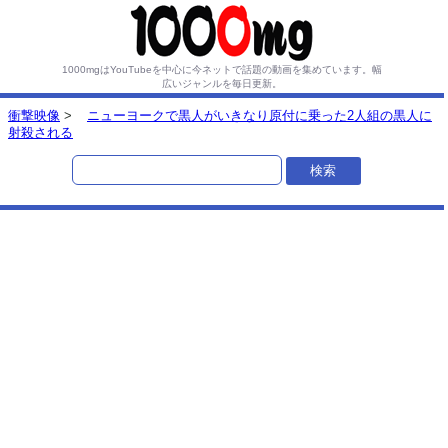
1000mgはYouTubeを中心に今ネットで話題の動画を集めています。
幅
広いジャンルを毎日更新。
衝撃映像
>
ニューヨークで黒人がいきなり原付に乗った2人組の黒人に
射殺される