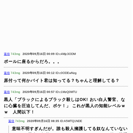
返信
743mg
2020年09月16日 00:09
ID:c4Mjc3ODM
ポールに座るからだろ。。。
返信
743mg
2020年09月16日 00:12
ID:c0ODEwNzg
原付って何かバイト君は知ってる？ちゃんと理解してる？
返信
743mg
2020年09月16日 00:57
ID:c1MzQ0MTU
黒人「ブラックによるブラック殺しはOK!
おい白人警官、な
に心臓を圧迫してんだ、ボケ！」
これが黒人の知能レベルｗ
ｗ 人間以下！
返信
743mg
2020年09月16日 08:35
ID:A5MTQ1NDE
意味不明すぎんだが。誰も殺人擁護してる奴なんていない