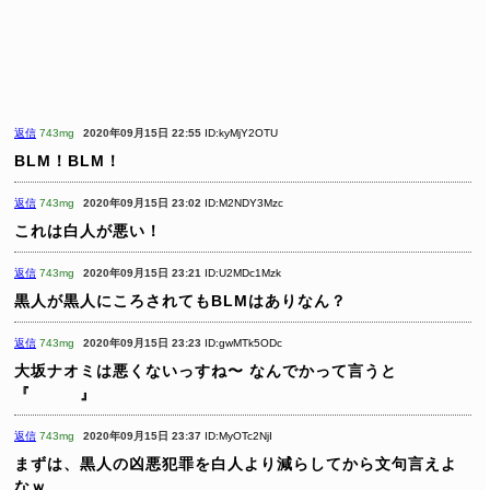
返信
743mg
2020年09月15日 22:55
ID:kyMjY2OTU
BLM！BLM！
返信
743mg
2020年09月15日 23:02
ID:M2NDY3Mzc
これは白人が悪い！
返信
743mg
2020年09月15日 23:21
ID:U2MDc1Mzk
黒人が黒人にころされてもBLMはありなん？
返信
743mg
2020年09月15日 23:23
ID:gwMTk5ODc
大坂ナオミは悪くないっすね〜
なんでかって言うと
『 』
返信
743mg
2020年09月15日 23:37
ID:MyOTc2NjI
まずは、黒人の凶悪犯罪を白人より減らしてから文句言えよ
なｗ