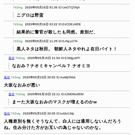
743mg
2020年09月16日 01:36
ID:UwOTQ5NjA
ニグロは野蛮
743mg
2020年09月16日 03:22
ID:E4ODEzMDE
結果的に警官が殺したも同然。差別だ、
743mg
2020年09月16日 11:29
ID:ExNjcyOTA
黒人ネタは秋田。
朝鮮人ネタやれよ在日バイト！
返信
743mg
2020年09月15日 21:54
ID:E3MjgxMTI
なおみ？ナオミキャンベル？
ナオミヨ
返信
743mg
2020年09月15日 20:02
ID:AwMjI3Mzk
大坂なおみが悪い
返信
743mg
2020年09月15日 22:11
ID:k3MDMxMDM
まーた大坂なおみのマスクが増えるのかw
返信
743mg
2020年09月15日 20:05
ID:kxMzI1Mjc
人種差別を無くそうなんて、白人には通用しないんだろう
ね。住み分けた方がお互いの為じゃないのかな。