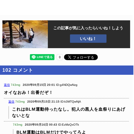
この記事が気に入ったら
いいね！しよう
いいね！
102
コメント
返信
743mg
2020年09月15日 20:01
ID:g4NDQwNzg
オイなおみ！出番だぞ！
返信
743mg
2020年09月15日 21:15
ID:k3MTQwNjA
これはBLM運動待ったなし。犯人の黒人を血祭りにあげ
ないとな
743mg
2020年09月16日 00:43
ID:EzMzQxOTk
BLM運動はBLMだけでやってろよ