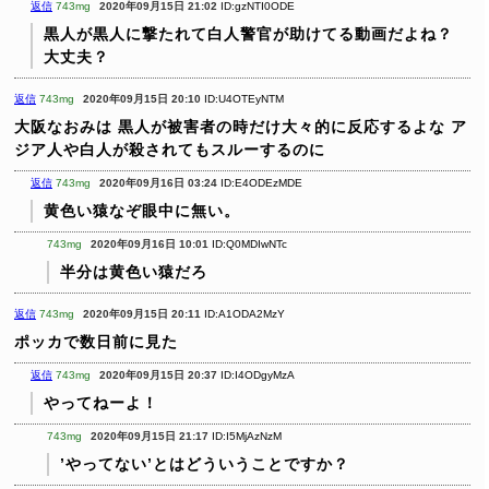
返信
743mg
2020年09月15日 21:02
ID:gzNTI0ODE
黒人が黒人に撃たれて白人警官が助けてる動画だよね？
大丈夫？
返信
743mg
2020年09月15日 20:10
ID:U4OTEyNTM
大阪なおみは
黒人が被害者の時だけ大々的に反応するよな
ア
ジア人や白人が殺されてもスルーするのに
返信
743mg
2020年09月16日 03:24
ID:E4ODEzMDE
黄色い猿なぞ眼中に無い。
743mg
2020年09月16日 10:01
ID:Q0MDIwNTc
半分は黄色い猿だろ
返信
743mg
2020年09月15日 20:11
ID:A1ODA2MzY
ポッカで数日前に見た
返信
743mg
2020年09月15日 20:37
ID:I4ODgyMzA
やってねーよ！
743mg
2020年09月15日 21:17
ID:I5MjAzNzM
’やってない’とはどういうことですか？