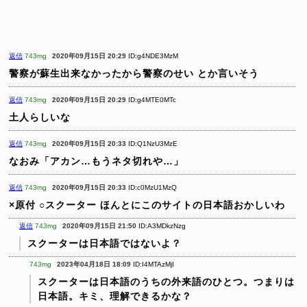
返信
743mg
2020年09月15日 20:29
ID:g4NDE3MzM
警察が蘇生出来なかったから警察のせい
とか言いそう
返信
743mg
2020年09月15日 20:29
ID:g4MTE0MTc
土人らしいな
返信
743mg
2020年09月15日 20:33
ID:Q1NzU3MzE
なおみ「アカン…もうネタ切れや…」
返信
743mg
2020年09月15日 20:33
ID:c0MzU1MzQ
×原付
○スクーター
ほんとにこのサイトの日本語おかしいわ
返信
743mg
2020年09月15日 21:50
ID:A3MDkzNzg
スクーターは日本語ではないよ？
743mg
2023年04月18日 18:09
ID:I4MTAzMjI
スクーターは日本語のうちの外来語のひとつ。つまりは
日本語。キミ、理解できるかな？