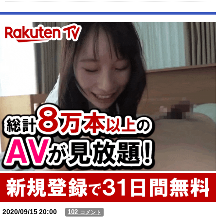
【朗報】X女子「ガチでこういう彼氏欲しくて息できん」 2000万バズ
【動画】USJの禁止エリアに子どもたちが続々乱入 → スタッフが注意し
ても止まらない事態に
Powered by livedoor 相互RSS
2020/09/15
20:00
102
コメント