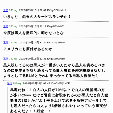
返信
743mg
2020年09月15日 22:01
ID:YyODU4MzU
いきなり、鉛玉の大サービスランチか？
返信
743mg
2020年09月15日 22:11
ID:gzNTMwNTI
今度は黒人を徹底的に叩かないとな
返信
743mg
2020年09月15日 22:24
ID:IzOTg4MDM
アメリカにも原付があるのか
返信
743mg
2020年09月15日 22:35
ID:g3MjMwMzU
黒人殺してるのは黒人が一番多いんだから黒人を責めるべき
なのに犯罪者を取り締まってる白人警官を差別主義者扱いし
ようとしてるBLMとそれに乗っかってる自称人権派たち
返信
743mg
2020年09月16日 08:42
ID:A5MTQ1NDE
馬鹿だね！！白人の人口が70%以上で白人の逮捕者の方
が多いのww だけど警官に射殺されるのが黒人だと白人犯
罪者の3倍とかだよ！手を上げて武器不所持アピールして
も黒人だったら白人より3倍殺されやすいっていう事実が
あるんだよ！！残念！！