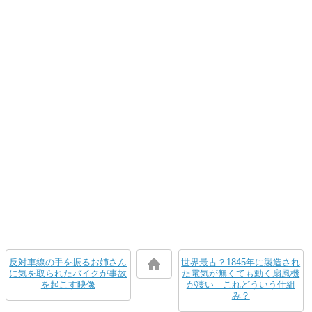
反対車線の手を振るお姉さん
世界最古？1845年に製造され
に気を取られたバイクが事故
た電気が無くても動く扇風機
を起こす映像
が凄い これどういう仕組
み？