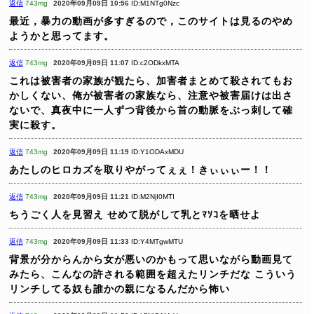
返信
743mg
2020年09月09日 10:56
ID:M1NTg0Nzc
最近，暴力の動画が多すぎるので，このサイトは見るのやめ
ようかと思ってます。
返信
743mg
2020年09月09日 11:07
ID:c2ODkxMTA
これは被害者の家族が観たら、加害者まとめて殺されてもお
かしくない、俺が被害者の家族なら、注意や被害届けは出さ
ないで、真夜中に一人ずつ背後から首の動脈をぶっ刺して確
実に殺す。
返信
743mg
2020年09月09日 11:19
ID:Y1ODAxMDU
あたしのヒロカズを取りやがってぇぇ！きぃぃぃー！！
返信
743mg
2020年09月09日 11:21
ID:M2NjI0MTI
ちうごく人を見習え
せめて脱がして乳とﾏｿｺを晒せよ
返信
743mg
2020年09月09日 11:33
ID:Y4MTgwMTU
背景が分からんから女が悪いのかもって思いながら動画見て
みたら、こんなの許される範囲を超えたリンチだな
こういう
リンチしてる奴も誰かの親になるんだから怖い