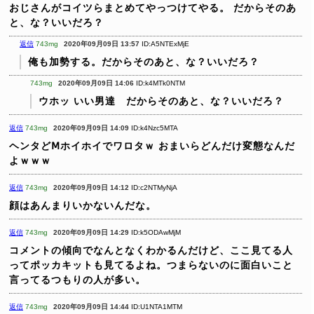
おじさんがコイツらまとめてやっつけてやる。
だからそのあ
と、な？いいだろ？
返信
743mg
2020年09月09日 13:57
ID:A5NTExMjE
俺も加勢する。だからそのあと、な？いいだろ？
743mg
2020年09月09日 14:06
ID:k4MTk0NTM
ウホッ いい男達 だからそのあと、な？いいだろ？
返信
743mg
2020年09月09日 14:09
ID:k4Nzc5MTA
ヘンタどⅯホイホイでワロタｗ
おまいらどんだけ変態なんだ
よｗｗｗ
返信
743mg
2020年09月09日 14:12
ID:c2NTMyNjA
顔はあんまりいかないんだな。
返信
743mg
2020年09月09日 14:29
ID:k5ODAwMjM
コメントの傾向でなんとなくわかるんだけど、ここ見てる人
ってポッカキットも見てるよね。つまらないのに面白いこと
言ってるつもりの人が多い。
返信
743mg
2020年09月09日 14:44
ID:U1NTA1MTM