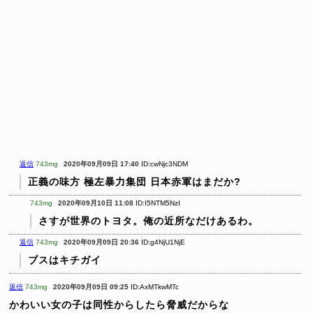
返信
743mg
2020年09月09日 17:40
ID:cwNjc3NDM
正義の味方 極左暴力集団 日本赤軍はまだか?
743mg
2020年09月10日 11:08
ID:I5NTM5NzI
さすが世界のトヨタ。俺の近所なだけあるわ。
返信
743mg
2020年09月09日 20:36
ID:g4NjU1NjE
ブスはキチガイ
返信
743mg
2020年09月09日 09:25
ID:AxMTkwMTc
かわいい女の子は同性からしたら脅威だからな