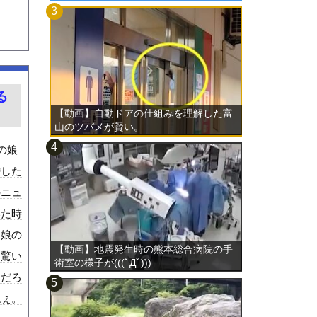
る
【動画】自動ドアの仕組みを理解した富
山のツバメが賢い。
の娘
婚した
のニュ
いた時
如娘の
【動画】地震発生時の熊本総合病院の手
に驚い
術室の様子が(((ﾟДﾟ)))
マだろ
ねぇ。