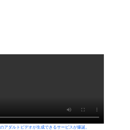
嫁とセックスしたんだが・・・
通りすがりの女子中学生にラリアットして逮捕されるｗｗｗｗｗｗｗｗ...
の穴、そこには「謎の文字が刻まれた宇宙服の遺体」が…… 196...
木に登って激しい戦い
乳美少女、水着グラビアで愛されボディを大放出wwwwww甲斐心...
ンクロー』 ← こいつらのタチ悪い率は異常
26)、縛られてムチムチお乳が強調されてしまう
いた。彼女が最後に乗ってきた → ファッ！？…
ングマシーン占拠してずっと歩いてる男の正体←これｗｗｗｗｗ
していたドラム缶が爆発
の大学ヤリサーの流出エロ動画（顔出し）が一番抜ける
代表に激怒！『惨憺たる結果、徹底的な刷新が必要だ』と監督や協会を...
唐揚げ屋ｗｗｗｗｗ
癖ブッ刺さりで精子ドクドク作られるわｗｗｗｗ
で行列、出来ない
に点火 マンホールが爆発しふた吹き飛ぶ
子のアダルトビデオが生成できるサービスが爆誕。