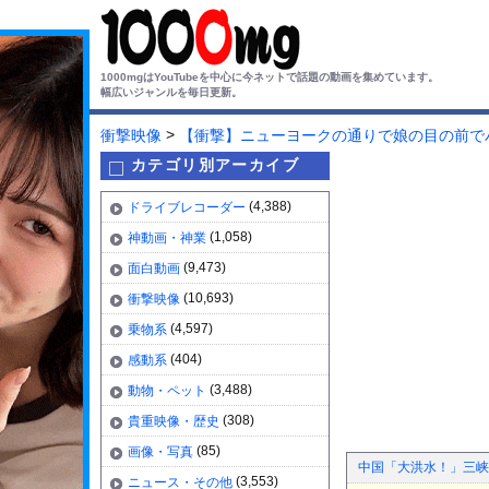
1000mgはYouTubeを中心に今ネットで話題の動画を集めています。
幅広いジャンルを毎日更新。
>
衝撃映像
【衝撃】ニューヨークの通りで娘の目の前で
カテゴリ別アーカイブ
(4,388)
ドライブレコーダー
(1,058)
神動画・神業
(9,473)
面白動画
(10,693)
衝撃映像
(4,597)
乗物系
(404)
感動系
(3,488)
動物・ペット
(308)
貴重映像・歴史
(85)
画像・写真
中国「大洪水！」三峡
(3,553)
ニュース・その他