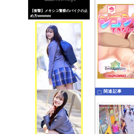
【画像】伊藤舞雪とか
【衝撃】メキシコ警察のバイクの止
【緊急】肛門にスティ
め方wwwww
お知らせ
【動画】これはお見事
Powered by livedo
1000m
このページは
示されません。
関連記事