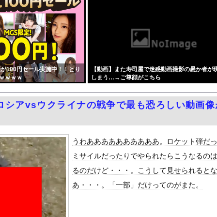
会社さん、”サ終”相次ぎ倒産しまくってる模様
回る賃上げを日本に定着させる」 →国家公務員月給3.51％増へ...
国で認めてるもの 「キムチ」あと3つは？
優香）がグラビア復帰！結局、脱ぐしかないｗｗｗｗ
利便性より安全性を優先した設計」とEV推進派がスカスカ構造を絶...
が100円セール実施中！！とり
【動画】また寿司屋で迷惑動画撮影の愚か者が
加速ｗｗｗｗｗｗｗｗｗ
ｗｗｗｗ
しまう…→ご尊顔がこちら
」大幅増 若い世代で多く
い女社長のひなの花音が中出し解禁
ロシアvsウクライナの戦争で最も恐ろしい動画像
念公園を追い出された左翼さん、流石にキモすぎて炎上
をrawやhitomiを使わずに無料で読む方法│五梅
最少の21%へ低下！タイムズ会員にアンケート
うわああああああああああ。ロケット弾だ
ダム「9門開放！（全力放流」中国都市「三峡沿線の道路水没」中国政...
ミサイルだったりでやられたらこうなるの
て、ついに、、、
るのだけど・・・。こうして見せられると
代表監督を追及「なぜ負けたのか」
あ・・・。「一部」だけってのがまた。
べきか…1万年ぶり史上最大級の火山の兆し＝韓国の反応
いた。私が上に物を投げるフリをする → 猫はこうなります…