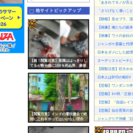
「あきれてモノが言え
他サイトピックアップ
「さりげなく凄いこと
【朗報】見せブラ、流
【画像】俺たちの姫本
コテ
【画像】ワイの会社の
リン
ジャンポケ斎藤と代理
- 固
日本をダメにした総理
定リ
【超！閲覧注意】意識ははっきりし
ヌーディストビーチじ
ンク
てるが数分後に100％死ぬ男、最後
【閲覧注意】巨大ホホ
に選んだ行動がコチラ…
自動
日本人はBYDの軽E
更新
【悲報】ワンダンス作
ツー
【悲報】ﾈｯﾄ民「正
ル
【悲報】 『自認レイ
【悲報】仙台育英の女
【閲覧注意】インドの電柱撤去で絶
ジャングリア沖縄「3
対にこれをやってはいけない理由…
（動画あり）
【巨人対ヤクルト18