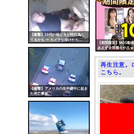
【悲報】スマホゲーム
コテ
高市総理「物価上昇を上
リン
お前らがメイドイン韓
- 固
小倉ゆうか（元・小倉
定リ
【衝撃】10代の娘と夫が性行為し
「BYD RACCOは
てるかも ⇒ カメラ仕掛けたら…
ンク
【期間限定】MGS動画
【画像】コメ 損切り
（動画あり）
あえず全部買うやろｗ
自動
「外国人受け入れ反対
更新
乳首の立ちっぷりが凄
再生注意。
ツー
【ニュース】 広島記
こちら。
ル
エロ漫画『冥婚の花嫁』
路上駐車経験率が過去
【衝撃】アメリカの生中継中に起き
た死亡事故。
中国「大洪水！」三峡
職場の人妻と不倫をし
韓国国会、サッカー前
日本旅行キャンセルす
うちのネコが目の前に