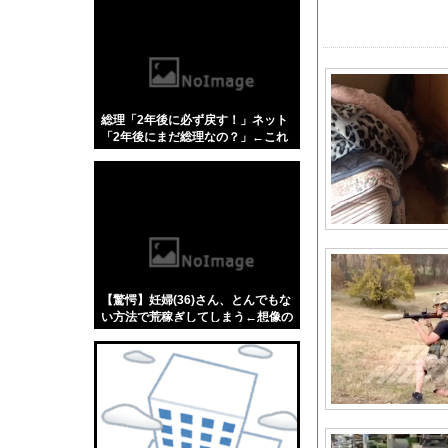
【悲報】「蕎麦」とか
【4/4】嫁が浮気を
【エ□画像】 ビリー
【悲報】ラッパーさん
総理「2年後に必ず戻す！」ネット
やっぱり肉が好き
「2年後にまだ総理なの？」←これ
外国人「2026年バロ
【にじさんじ】はかち
【悲報】韓国人「え待
仲のいいママグループ
【エヴァンゲリオン】ロ
【動画】両方馬鹿（笑
【驚愕】妊婦(36)さん、とんでもな
【悲報】米倉涼子さん
い方法で荒稼ぎしてしまう←想像の
１００倍はヤバくてワロエナイ…
海外「日本なんて行く
【画像】エチビデ女優
ボストン・レッドソックス
【珍報】日向坂さん新