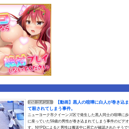
いうＡＶ女優ｗｗｗｗｗｗｗｗｗｗw
ックのり入れたけど出てこないの！！
。中国重慶市で珍しい事故が撮影される。
or 相互RSS
g
が管理しています。 RSS設定 更新順130件まで。それ以降の古いも
【動画】黒人の喧嘩に白人が巻き込ま
152
コメント
て殺されてしまう事件。
ニューヨーク市クイーンズ区で発生した黒人同士の喧嘩に歩
に座っていた59歳の男性が巻き込まれてしまう事件のビデ
す。NYPDによると男性は搬送中に死亡が確認されたそうで