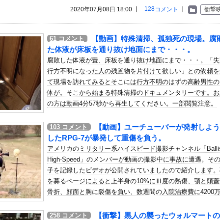
いう自炊最強のメシｗｗｗｗｗｗｗｗ
128
2020年07月08日 18:00 ┃
コメント
┃
衝撃
している。私の知らないスマホで連絡を取り合い、日中会ったりしてい...
・アイリッシュ、マ○コ（女性器）披露
【動画】特殊清掃、孤独死の現場。腐
61
コメント
、札束披露するもネット民から新社会人の初ボーナスくらいしかないと...
た体液が床板を通り抜け地面にまで・・・。
腐敗した体液が畳、床板を通り抜け地面にまで・・・。「失
行方不明になった人の残置物を片付けて欲しい」との依頼を
ンドールは誰が受賞すべき?」エンバペ、今季無冠でも初受賞か!?...
て現場を訪れてみるとそこには行方不明のはずの高齢男性の
ぇ「2足の靴下を履いては洗濯するのを繰り返していたんだけど今日1...
体が。そこから始まる特殊清掃のドキュメンタリーです。お
って、何で日本の避難所って10年前と同レベルなの(ドン引き
の方は動画4分57秒から再生してください。一部閲覧注意。
とちょくちょくお互いの家に行き来したりしていたら、まぁ物が無くな...
【動画】ユーチューバーが発射しよう
103
コメント
ボ道「エヴァンゲリオン弐号機（TVシリーズVer.）」アクショ...
したRPG-7が暴発して重傷を負う。
）ミニストップでトラックと衝突したドラレコが（ノ∇`）
アメリカのミリタリー系ハイスピード撮影チャンネル「Ballist
、フライデーに不意討ちされてしまうｗｗｗｗｗ（画像あり）
High-Speed」のメンバーが動画の撮影中に事故に遭遇。そ
んじゃなかった…」 日本を知ってしまったディズニー信者、帰国後『...
子を記録したビデオが公開されていましたので紹介します。
を募るページによると上半身の10%にⅢ度の熱傷、顎と頭蓋
さん、番組の企画でハッスルしすぎてしまうｗｗｗｗｗｗ
骨折、顔面と胸に裂傷を負い、数週間の入院治療費に4200
 64勝51敗 .557 リーグ3位 地区3位 ←これ
を支払う事になったそうです。
曲タイトル、『イチャイチャ虫』ｗｗｗ★2
【衝撃】黒人の襲ったウォルマートの
258
コメント