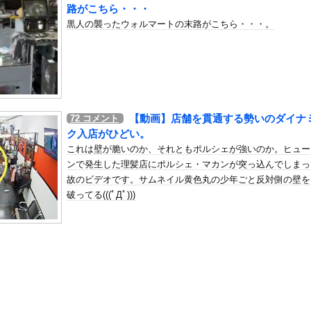
国人審判を性接待で買収しまくっていた事が判明
路がこちら・・・
黒人の襲ったウォルマートの末路がこちら・・・。
の机がこの女の子の椅子にされてたらｗｗｗ
、可愛すぎる
屈みで完全に見えてる動画が拡散されてしまう…
いう地雷系の女子高生って好きじゃないの？
ナンバーワンだ」 熊本地震直後の日本の対応のスピードに世界が衝撃
【動画】店舗を貫通する勢いのダイナ
72
コメント
にチン凸したアジア人短小男
、爆笑されてしまうｗｗｗ
ク入店がひどい。
た嫁。まさかと思い長男のDNA鑑定をするがいいな？と問うと、元嫁...
これは壁が脆いのか、それともポルシェが強いのか。ヒュー
ロシア軍兵士のHIV感染が2000％急増…ウクライナメディア！
ンで発生した理髪店にポルシェ・マカンが突っ込んでしまっ
故のビデオです。サムネイル黄色丸の少年ごと反対側の壁を
のSNS更新が1週間途絶え、様々な憶測が飛び交う。1週間ぶりの投...
破ってる(((ﾟДﾟ)))
管理フォーーーーム！！！」
の金庫触らないでよ！」キチママ『そこに金庫があったから、開けてみ...
限界突破ｗｗｗｗｗｗｗｗｗｗｗｗｗ
、プレミアリーグ・クリスタルパレス加入を発表！背番号17「望んで...
辺野古事件を経ても、「平和教育は偏っていない!」
れ反対」56.3％に わずか2年で20.7ポイント増、東大調査...