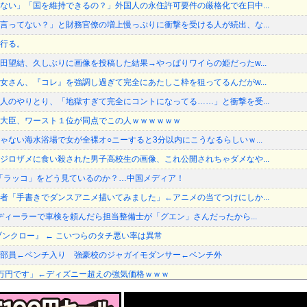
ない」「国を維持できるの？」外国人の永住許可要件の厳格化で在日中...
言ってない？」と財務官僚の増上慢っぷりに衝撃を受ける人が続出、な...
行る。
田望結、久しぶりに画像を投稿した結果→やっぱりワイらの姫だったw...
女さん、『コレ』を強調し過ぎて完全にあたしこ枠を狙ってるんだがw...
人のやりとり、「地獄すぎて完全にコントになってる……」と衝撃を受...
大臣、ワースト１位が同点でこの人ｗｗｗｗｗｗ
ゃない海水浴場で女が全裸オ○ニーすると3分以内にこうなるらしいｗ...
ジロザメに食い殺された男子高校生の画像、これ公開されちゃダメなや...
V「ラッコ」をどう見ているのか？…中国メディア！
者「手書きでダンスアニメ描いてみました」←アニメの当てつけにしか...
規ディーラーで車検を頼んだら担当整備士が「グエン」さんだったから...
ブンクロー』 ← こいつらのタチ悪い率は異常
部員←ベンチ入り 強豪校のジャガイモダンサー←ベンチ外
万円です」←ディズニー超えの強気価格ｗｗｗ
回戦】巨人、3回裏無死二三塁から笹原の2点タイムリーで勝ち越し！...