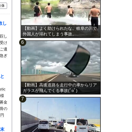
映像
敗し
【動画】よく助けられたな。岐阜の川で
外国人が溺れてしまう事故。
踪し
受け
ご遺
急ぎ
と
【動画】高速道路を走行中の車からリア
ic
ガラスが飛んでくる事故(ﾟoﾟ)
の様
募金
骨の
万円
末