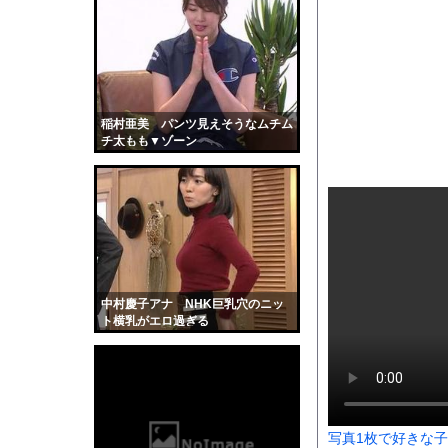
★★昨晩、久しぶりに
【悲報】22歳女性、
地面に空いた深さ約4m
【動画】ヒョウ2頭が
【画像】STU48の巨
稲村亜美 パンツ見えそうなムチム
チ太もも▼ゾーン
【悲報】『自認レイブ
【画像】吉川愛さん(
数人がテーブルの上に
【衝撃】ジムのランニ
道路脇で男性が缶切断
【黒歴史】こういう昔
中村慶子アナ NHK巨乳穴のニッ
韓国人「安貞桓が韓国
ト横乳がエロ過ぎる
ケンタッキーとか言う
【画像】このAVが性
【悲報】味噌ラーメン
【中国】男の子が爆竹
写真1枚で好きな