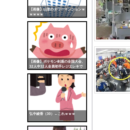
韓国サッカー協会、外
【画像】山形のタワーマンションｗ
【画像】おまえらくん
ｗｗｗｗ
【画像】この女優さん
【朗報】齋藤飛鳥、前
【画像】おまえらこう
海外「日本よ、お前が
勇気を出して白人美女
10年もの間浮気して
【画像】ポケモン剣盾の全国大会、
32人中32人全員初手レジエレキで
ウクライナ侵攻以降、
完全にワンパターンｗｗｗ
【配信者】「金バエ」
【画像】女の子「危機
私「ちょっと、人の家
【動画】半ケツ祭り、
【朗報】冨安健洋さん
弘中綾香（30）←これｗｗｗ
【驚愕】日教組さん、
【急増】「外国人受け入