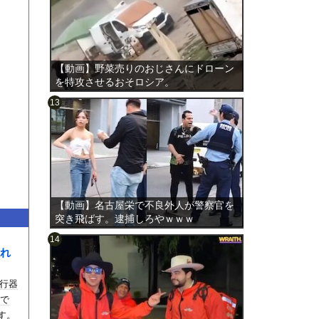
【動画】野菜売りのおじさんにドローン
を特攻させるおそロシア。
のは表
【動画】名古屋栄で不良外人が警察官を
突き飛ばす。逮捕しろやｗｗｗ
れ
行器
オで
す。