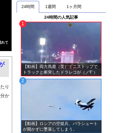
24時間
1週間
1ヶ月間
24時間の人気記事
現れて
が
【動画】両方馬鹿（笑）ミニストップで
トラックと衝突したドラレコが（ノ∇`）
ったり
は分か
な
【動画】ロシアの空挺兵、パラシュート
が開かずに墜落してしまう。