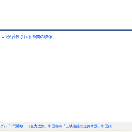
パパが射殺される瞬間の映像
ダム「9門開放！（全力放流」中国都市「三峡沿線の道路水没」中国政...