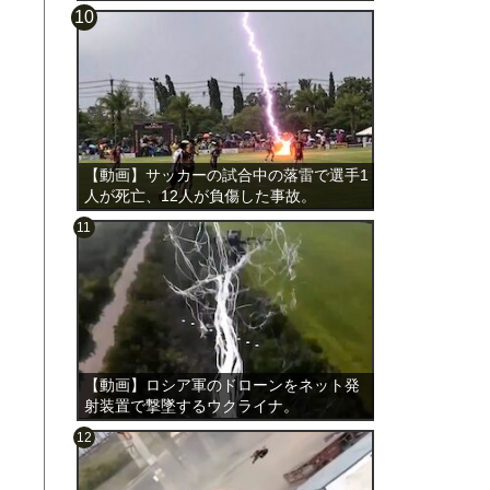
載。
【動画】サッカーの試合中の落雷で選手1
人が死亡、12人が負傷した事故。
【動画】ロシア軍のドローンをネット発
射装置で撃墜するウクライナ。