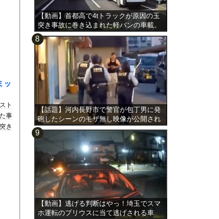
【動画】首都高で4tトラックが原因の玉
突き事故に巻き込まれた軽バンの車載。
ミッ
スト
【話題】河内長野市で警官が包丁男に発
た事
砲したシーンのモザ無し映像が公開され
突き
る。
【動画】逃げる判断はやっ！埼玉でスマ
ホ運転のプリウスに当て逃げされる車