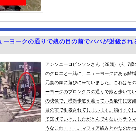
汁！」←１万発の核弾頭どこに
)、大学の友達と初めての飲み会wwwwwww
ーパー堀さん、高須クリニックに医学的に詰められてガチ切れｗｗｗ
者達がハマる前に見たかった動画
ん』6話感想 モブ令嬢に絡まれるアンナ！
ューヨークの通りで娘の目の前でパパが射殺され
CK教えろ。それ買う。ちな現場仕事
シューとキャベツをトッピングして食べるのが好き
チラ、お尻くっきり、Y字開脚！！
アンソニーロビンソンさん（28歳）が、7歳
、札束披露するもネット民から新社会人の初ボーナスくらいしかないと...
のクロエと一緒に、ニューヨークにある離
Vラッコを自動車評論家が褒めてる日本、中国人からは馬鹿にされてる...
元妻の家に遊びに来ていました。これはそ
めルーキー”三園響子にがん攻めされたいよな！
ーヨークのブロンクスの通りで娘と歩いて
る美味い魚教えて
の映像で、横断歩道を渡っている最中に突
ビスかと思ったら野生の炊飯器で草 ほか
目の前で射殺されてしまいます。娘はすぐ
で拡散してるおっぱいポロリ動画、何故か叩かれる・・・
て逃げていきましたがとんでもないトラウ
」ランキング、ついに発表される
うなこれ・・・。マフィア絡みとかなのか
がアジア人にケンカを売った結果ｗｗｗ」 ほか