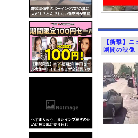
お前ら「日本も核武装
離陸準備中のボーイング737の翼に
【画像】小倉優子(42
人が！？とんでもない迷惑男が逮捕
される。
【動画】ショートスリ
パチンコスロット中毒
『悪役令嬢転生おじさ
【衝撃】ニ
おすすめのG-SHO
瞬間の映像
家系ラーメンにチャー
TBS新人アナ ブラ
【期間限定】MGS動画が100円セー
ル実施中！！とりあえず全部買うや
【悲報】ラッパーさん
ろｗｗｗｗｗ
【悲報】BYDの軽E
グラビア界の“がん攻
今の時期 河口で釣れ
【Xの車窓から】オー
【ポロリ悲話】ネット
へずまりゅう、またインプ稼ぎのた
【衝撃】「かわいい虫
めに被災地に乗り込む
「アメリカのヤンキー