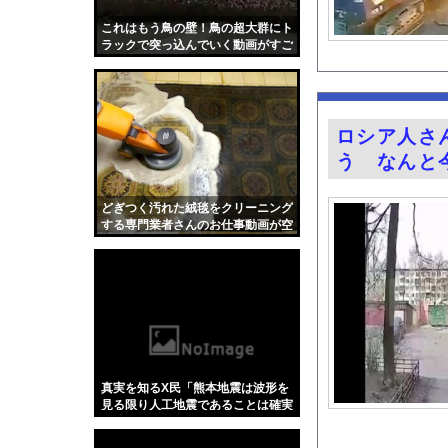
【画像】本田望結の妹、姉
これはもう鳥の壁！鳥の超大群にト
既婚女性「托卵を受け
ラックで突っ込んでいく動画がすご
い。
夏休み出国ラッシュが
家系ラーメンって何を
【画像】桐谷さん「人
ロシア人さ
ひろゆきの妻・西村ゆ
う なんと
岩田絵里奈アナ セク
『薬屋のひとりごと』
どぎつく汚れた絨毯をクリーニング
する専門業者さんのお仕事動画が空
シカ「全部喰った」 
前の大ヒット。
「私は何年も生きてい
お騒がせグラドル小倉
ガチの釣り初心者なん
井上晴美、乳首ヘアヌ
【Xの車窓から】オー
真実を知るX民「熊本地震は波形を
【衝撃】「かわいい虫
見る限り人工地震であることは確実
です」
「アメリカのヤンキー