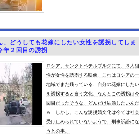
妹で並んだ姿が大変素晴らしいと話題にw w w w w w ...
入れられない男は器が小さい」
ピーク 羽田空港、海外旅行客で混雑
楽しむの？
生かけて7億円貯めたのにガンで死ぬかも。もっと素直に遊べばよかっ...
ん、どうしても花嫁にしたい女性を誘拐してしま
かさん 離婚を提示
今年２回目の誘拐
シーノースリーブ！！【GIF動画あり】
30話感想 診療所の女官からの呼び出し！水晶宮大荒れ！
ロシア、サンクトペテルブルグにて。３人
祭り中止
性が女性を誘拐する映像。これはロシアの
て車関連の事故に遭遇した事がありません、これが保険に入る必要がな...
地域でまだ残っている、自分の花嫁にした
ゆうかが７年ぶりに帰ってきたぞ！
を誘拐すると言う文化。なんとこの誘拐は
やが、始めるまでのロードマップ教えてくれ
回目だったそうな。どんだけ結婚したいん
ードや濡れ場おっぱいがエロ過ぎる！人生最後のラスト写真集、最高！...
ｗ しかし、こんな誘拐婚文化は今では社
ビスかと思ったら野生の炊飯器で草 ほか
受け止められていないようで、刑事訴訟に
」ランキング、ついに発表される
うとの事。
がアジア人にケンカを売った結果ｗｗｗ」 ほか