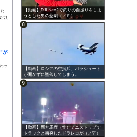
【動画】DJI Neo2で釣りの自撮りをしよ
った
うとした男の悲劇（ノ∇`）
だけ
”が
わっ
【動画】ロシアの空挺兵、パラシュート
が開かずに墜落してしまう。
【動画】両方馬鹿（笑）ミニストップで
トラックと衝突したドラレコが（ノ∇`）