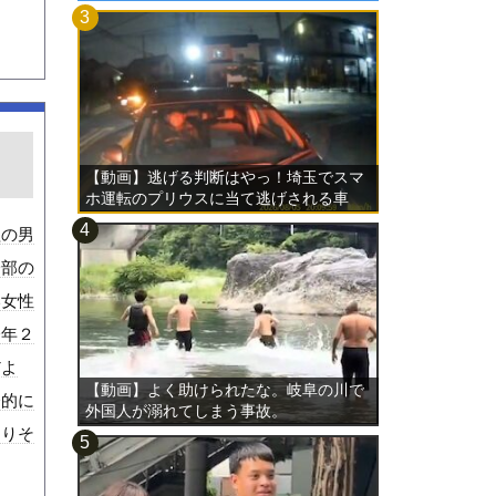
【動画】逃げる判断はやっ！埼玉でスマ
ホ運転のプリウスに当て逃げされる車
載。
組の男
一部の
い女性
今年２
だよ
【動画】よく助けられたな。岐阜の川で
会的に
外国人が溺れてしまう事故。
なりそ