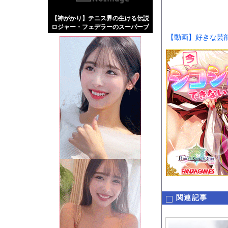
【画像】伊藤舞雪とか
【神がかり】テニス界の生ける伝説
【緊急】肛門にスティ
ロジャー・フェデラーのスーパープ
お知らせ
レイ！
【動画】好きな芸
【珍事】サッカーの試
Powered by livedo
1000m
このページは
示されません。
関連記事