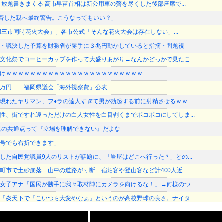
き放題書きまくる 高市早苗首相は新公用車の贅を尽くした後部座席で...
加拒否した親へ最終警告。こうなってもいい？」
琶湖三市同時花火大会」、各市公式「そんな花火大会は存在しない」...
・議決した予算を財務省が勝手に３兆円動かしていると指摘・問題視
文化祭でコーヒーカップを作って大盛りあがり←なんかどっかで見たこ...
けｗｗｗｗｗｗｗｗｗｗｗｗｗｗｗｗｗｗｗｗｗｗｗ
万円… 福岡県議会「海外視察費」公表…
現れたヤリマン、フ●ラの達人すぎて男が勃起する前に射精させるｗｗ...
性、街ですれ違っただけの白人女性を白目剥くまでボコボコにしてしま...
奴の共通点って『立場を理解できない』だよな
号でも右折できます」
した自民党議員9人のリストが話題に、「岩屋はどこへ行った？」との...
町市で土砂崩落 山中の道路が寸断 宿泊客や登山客など計400人近...
女子アナ「国民が勝手に我々取材陣にカメラを向けるな！」→何様のつ...
「炎天下で『こいつら大変やなぁ』というのが高校野球の良さ。ナイタ...
ー炭酸水、「カッコつけてるだけ」と一刀両断→エッヂ民の飲み物論争...