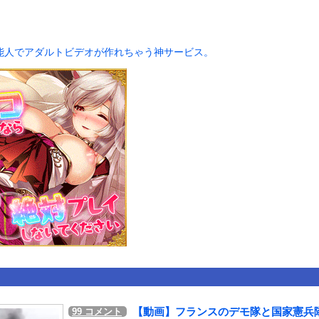
いうＡＶ女優ｗｗｗｗｗｗｗｗｗｗw
ックのり入れたけど出てこないの！！
能人でアダルトビデオが作れちゃう神サービス。
合が原因で交通事故が起きてしまう。
or 相互RSS
g
が管理しています。 RSS設定 更新順130件まで。それ以降の古いも
【動画】フランスのデモ隊と国家憲兵
99
コメント