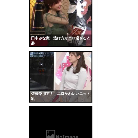
【悲報】3大バーガー
【衝撃】魅惑的な鳥、
【驚愕】小川淳也さん、
【発見】発達っぽい奴
【画像】滋賀の可愛す
田中みな実 透け方がエロ過ぎる衣
装
彼がボトルを取りに行
【画像】天然Gカップ
「十の災い」が再来？
勢いよく放水している
【動画】ヒョウ2頭が
【黒歴史】こういう昔
佐藤梨那アナ エロかわいいニット
韓国人「安貞桓が韓国
乳
ケンタッキーとか言う
【画像】このAVが性
【悲報】味噌ラーメン
【中国】男の子が爆竹