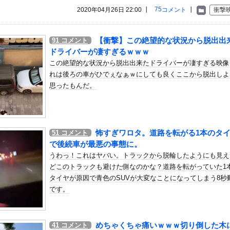
いう自炊最強のメシｗｗｗｗｗｗｗｗ
75
2020年04月26日 22:00 ┃
コメント
┃
衝撃
している。私の知らないスマホで連絡を取り合い、日中会ったりしてい...
0代美女先生、園児のパパとの浮気セ○クス動画が流出して終わる
【衝撃】この絶望的な状況から脱出出
91
コメント
たけど、それはもう可愛がって育てていて、その子の将来の為にお金を...
ドライバーが凄すぎるｗｗｗ
いてたスパロボ
この絶望的な状況から脱出出来たドライバーが凄すぎる映像
れは後ろの車がひでぇなぁｗにしても良くここから脱出しよ
で登録抹消
思ったもんだ。
した自民党議員9人のリストが話題に、「岩屋はどこへ行った？」との...
ラマンのフリをして泥棒を…」500万円分の預金通帳を盗まれた高齢...
んだよ」 戦後の日本人の特別な生き様に各国から称賛の声
怖すぎワロタ。道路を転がる1本のタ
51
コメント
男性熱中症で死亡 スポーツドリンクやゼリー飲料持参も
で後続車が最悪の事態に。
18thシングル『イチャイチャ虫』の発売が決定！！
うわっ！これはヤバい。トラックから脱輪したようにも見え
んじゃなかった…」 日本を知ってしまったディズニー信者、帰国後『...
どこのトラックも避けた側なのかな？道路を転がっていた1
いてたスパロボ
タイヤが原因で青色のSUVが大変なことになってしまう8秒
です。
ンダADUO改良型エンジン（PU）を搭載したアストンマーチンが...
合（2026.8.7）
いてたスパロボ
めちゃくちゃ痛いｗｗｗ切り倒した木
41
コメント