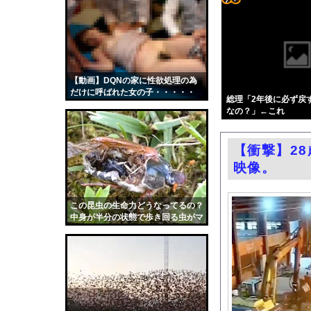
【画像】へずま議員、
コテ
【悲報】タトゥー彫師
リン
「神聖なる場所です」
- 固
中国の三峡ダムが全開
定リ
【動画】DQNの家に性欲処理の為
【神対応】？「あなた
だけに呼ばれた女の子・・・・・
ンク
総理「2年後に必ず戻
元子役の紫堂るいの競
なの？」←これ
自動
【ニュース】韓国メデ
更新
女優・武田玲奈、水着
【衝撃】2
ツー
【画像】吉岡里帆さん
映像。
ル
エロ漫画『のの香とこー
BYDの軽EV「ラッコ
この昆虫の生命力どうなってるの？
中身が半分の状態で歩き回る虫がマ
中国「大豪雨！」三峡
ジ恐怖。
職場の人妻と不倫をし
韓国国会、サッカー前
日本旅行キャンセルす
うちのネコが目の前に