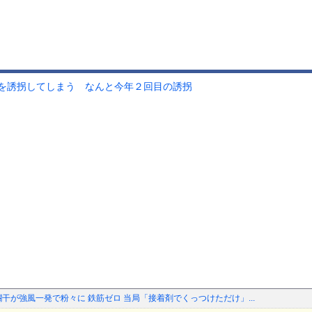
を誘拐してしまう なんと今年２回目の誘拐
干が強風一発で粉々に 鉄筋ゼロ 当局「接着剤でくっつけただけ」...