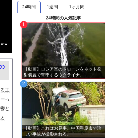
24時間
1週間
1ヶ月間
24時間の人気記事
ｗｗｗ
の
【動画】ロシア軍のドローンをネット発
射装置で撃墜するウクライナ。
ある工
すーっ
。鬱と
性と
【動画】これはお見事。中国重慶市で珍
しい事故が撮影される。