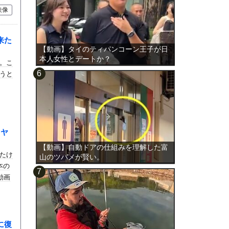
映像
来た
【動画】タイのティパンコーン王子が日
本人女性とデートか？
。こ
うと
イヤ
【動画】自動ドアの仕組みを理解した富
たけ
山のツバメが賢い。
本の
動画
に復