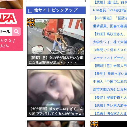
【悲報】 週刊誌、好
他サイトピックアップ
PTA会長「PTA参
【8/22開催】 「琵
世耕議員、国会で審議
コテ
【動画】高校生さん、
リン
大学生ワイ、株で大儲
- 固
３年間で２億６５００
定リ
【閲覧注意】女の子が嘘みたいな事
ヌーディストビーチに
ンク
になるgif動画が流出・・・・・
【閲覧注意】米黒人男
自動
【発見】 発達っぽい
更新
中国人「中国では赤信
ツー
高市内閣の方針に反対
ル
【長野】安曇野市と大
【悲報】テレ東の若手
【ガチ動画】彼女がエロすぎてこん
【老害】明石家さんま
な所でフ○ラしてくるんだがｗｗｗ
ｗｗ
【まとめ】ノンシュガ