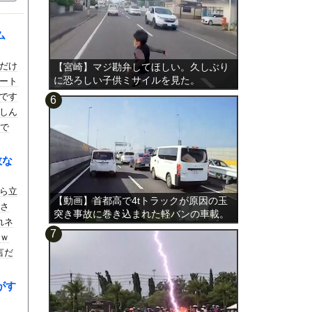
ム
だけ
【宮崎】マジ勘弁してほしい。久しぶり
に恐ろしい子供ミサイルを見た。
ート
です
しん
ので
稿し
故な
から立
【動画】首都高で4tトラックが原因の玉
」さ
突き事故に巻き込まれた軽バンの車載。
れネ
てｗ
言だ
がす