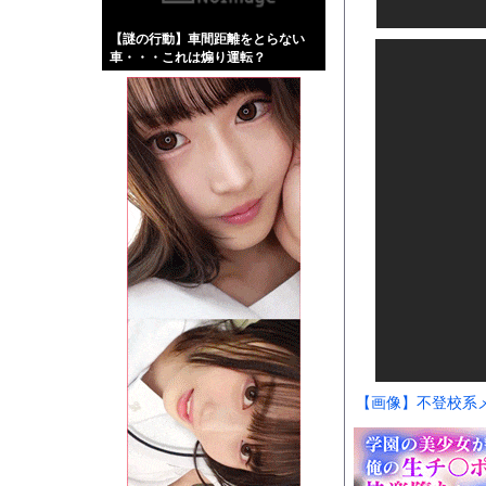
【画像】伊藤舞雪とか
【謎の行動】車間距離をとらない
【緊急】肛門にスティ
車・・・これは煽り運転？
お知らせ
【動画】ロシア軍のド
Powered by livedo
1000m
このページは
示されません。
【画像】不登校系メ