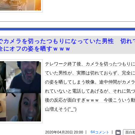
地震直撃やばすぎる
じわと逝き始める
さん「男の子って、こういうのが好きなんでしょ…？」
る美味い魚教えて
e Mujica』7話感想 再び集まる5人！最後のCR...
でカメラを切ったつもりになっていた男性 切れ
のプラスチック部品強度がこちらｗｗｗｗｗｗｗｗｗ
全にオフの姿を晒すｗｗｗ
ん 魅惑のマーメイドすぎるｗｗｗｗｗｗｗｗ
タ衣装でインタビュー、胸くっきり！！【GIF動画あり】
テレワーク終了後、カメラを切ったつもり
観光地がない・・・
ていた男性が、実際は切れておらず、完全
0％OFFキャンペーン第4弾が始まったぞー！
の姿を晒してしまう映像。途中仲間がカメ
ン食べるんだけどどれがいいかな！？w
れていないと電話してあげるが、それに気
と実質200万円以上の支援物資を寄付してしまう・・・
後の反応が面白すぎｗｗｗ 今後こういう
ビスかと思ったら野生の炊飯器で草 ほか
山増えそう(°_°)
で拡散してるおっぱいポロリ動画、何故か叩かれる・・・
」ランキング、ついに発表される
がアジア人にケンカを売った結果ｗｗｗ」 ほか
64
2020年04月20日 20:00 ┃
コメント
┃
面白