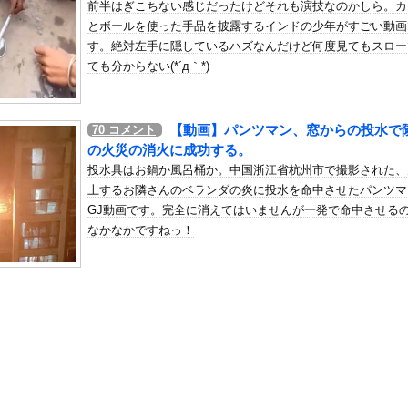
前半はぎこちない感じだったけどそれも演技なのかしら。カ
ンサー、ライブ配信中に自殺
とボールを使った手品を披露するインドの少年がすごい動画
の机がこの女の子の椅子にされてたらｗｗｗ
す。絶対左手に隠しているハズなんだけど何度見てもスロー
、可愛すぎる
ても分からない(*´д｀*)
屈みで完全に見えてる動画が拡散されてしまう…
いう地雷系の女子高生って好きじゃないの？
【動画】パンツマン、窓からの投水で
70
コメント
ナンバーワンだ」 熊本地震直後の日本の対応のスピードに世界が衝撃
の火災の消火に成功する。
にチン凸したアジア人短小男
、爆笑されてしまうｗｗｗ
投水具はお鍋か風呂桶か。中国浙江省杭州市で撮影された、
た嫁。まさかと思い長男のDNA鑑定をするがいいな？と問うと、元嫁...
上するお隣さんのベランダの炎に投水を命中させたパンツマ
GJ動画です。完全に消えてはいませんが一発で命中させる
ロシア軍兵士のHIV感染が2000％急増…ウクライナメディア！
なかなかですねっ！
のSNS更新が1週間途絶え、様々な憶測が飛び交う。1週間ぶりの投...
管理フォーーーーム！！！」
の金庫触らないでよ！」キチママ『そこに金庫があったから、開けてみ...
限界突破ｗｗｗｗｗｗｗｗｗｗｗｗｗ
イク確定の超大型新人が爆誕するwwwww黒髪清純乙女・黒川結、...
の順位、ガチで固定化してもう覆せないｗｗｗｗｗｗｗｗｗｗ
ンさん、溶けるｗｗｗｗｗｗｗｗｗｗｗｗｗｗ