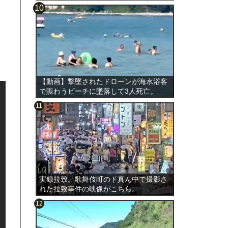
【動画】撃墜されたドローンが海水浴客
で賑わうビーチに墜落して3人死亡。
実録拉致。歌舞伎町のド真ん中で撮影さ
れた拉致事件の映像がこちら。