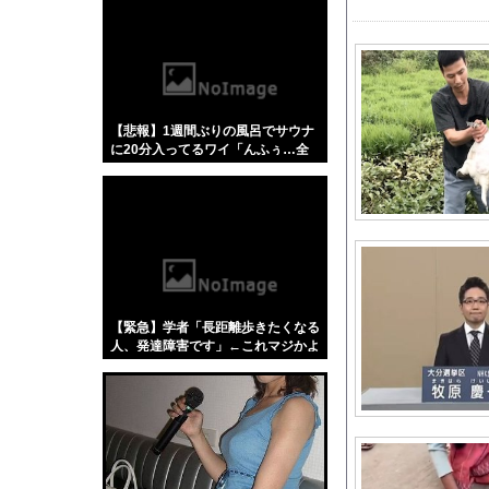
【悲報】「蕎麦」とか
【4/4】嫁が浮気を
【エ□漫画】 エ●チで
『広島燃ゆ』と『ヤク
【悲報】1週間ぶりの風呂でサウナ
【画像】 はいだしょ
に20分入ってるワイ「んふぅ…全
スペイン「凄すぎるわ
身の毛穴からくっさい汗ドバドバ出
てるぅ…」←これw w w w w w w
韓国のサッカー協会、
『暗黒騎士ガイア』っ
【ウマ娘】海外のファ
モスバーガー営業利益-
【悲報】リュウジ氏、
【緊急】学者「長距離歩きたくなる
【動画】名古屋栄で不
人、発達障害です」←これマジかよ
w w w w w w w
【朗報】マツダ、新型
【朗報】
AKB小栗
海外「日本人はなんて
韓国人「熊本地震で見