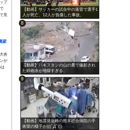
ップ
で
【動画】サッカーの試合中の落雷で選手1
で見
人が死亡、12人が負傷した事故。
隣家
大炎
ンが
【動画】パキスタンの山の麓で撮影され
のは
た鉄砲水が地獄すぎる。
【動画】地震発生時の熊本総合病院の手
術室の様子が(((ﾟДﾟ)))