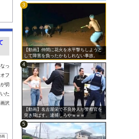
て
【動画】仲間に花火を水平撃ちしようと
して障害を負ったかもしれない事故。
になっ
にオフ
ラが切
づいた
動画沢
【動画】名古屋栄で不良外人が警察官を
突き飛ばす。逮捕しろやｗｗｗ
動画