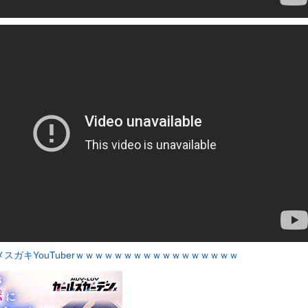
いうＡＶ女優ｗｗｗｗｗｗｗｗｗｗw
ックのり入れたけど出てこないの！！
ローンをネット発射装置で撃墜するウクライナ。
or 相互RSS
g
が管理しています。 RSS設定 更新順130件まで。それ以降の古いも
スガキYouTuberｗｗｗｗｗｗｗｗｗｗｗｗｗｗｗｗｗ