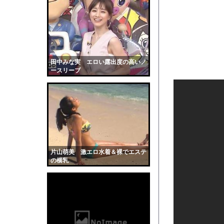
【画像】思わず保存し
【衝撃】大学生の頃に
【動画像】女の子「ウ
ASDなんやが『冗談
【動画】山道で落石。
田中みな実 エロい露出度の高いノ
ースリーブ
またしても火星に謎の
【仰天】外国人「日本
【画像】NHK女子ア
彼女はお腹が空いてい
全く泳げない人がウォ
【黒歴史】こういう昔
片山萌美 激エロ水着＆裸でエステ
韓国人「安貞桓が韓国
の横乳
ケンタッキーとか言う
【画像】このAVが性
【悲報】味噌ラーメン
【中国】男の子が爆竹