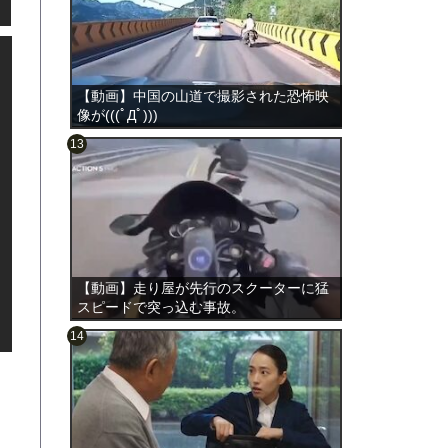
【動画】中国の山道で撮影された恐怖映
像が(((ﾟДﾟ)))
のは表
【動画】走り屋が先行のスクーターに猛
スピードで突っ込む事故。