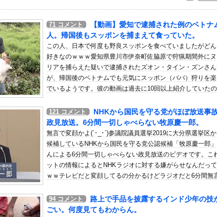
いう自炊最強のメシｗｗｗｗｗｗｗｗ
している。私の知らないスマホで連絡を取り合い、日中会ったりしてい...
【動画】愛知で逮捕された例のベトナ
71
コメント
だらしなく変貌してしまったいとこのお姉ちゃんにチン○ン搾り取ら...
人。帰国後もスッポンを捕まえて食っていた。
ルト燃ゆ』を比較←カープファンの反応「新井監督2年目と似ている」
この人、日本で何度も野良スッポンを食べていましたがどん
好きなのｗｗｗ愛知県豊川市伊奈町佐脇原で狩猟期間外にヌ
うこ（47）「こんなオバサンでいいの…？」
リアを捕らえた疑いで逮捕されたズオン・タイン・ズンさん
」19歳MF佐藤龍之介、圧巻ゴール！名門バレンシアで衝撃デビュー...
が、帰国後のベトナムでも元気にスッポン（ババ）狩りを楽
W杯予選等を裁くために訪韓した外国人審判を「性接待」していた……...
でいるようです。彼の動画は過去に10回以上紹介していた
て今思えば微妙なカードだよな
気になっていた人もいると思うので。お金のために動画を投
ていたようだけど、帰国後は再生数が減っちゃいましたね。
NHKから国民を守る党がほぼ放送事
121
コメント
ンアートからしか得られない栄養素がある。←「おデジ以外味付けが濃...
政見放送。6分間一切しゃべらない牧原慶一郎。
52.9%、マクドナルド営業利益+15.2%他
無言で変顔かよ(´･_･`)参議院議員選挙2019に大分県選挙区
冷やし中華を完全否定した『理由』、ガチでヤバイ・・・・・・
候補しているNHKから国民を守る党公認候補「牧原慶一郎
良外人が警察官を突き飛ばす。逮捕しろやｗｗｗ
んによる6分間一切しゃべらない政見放送のビデオです。こ
ットの情報によるとNHKラジオに対する嫌がらせなんだっ
CX-5が売れて黒字転換！！
ｗｗテレビだと変顔してるの分かるけどラジオだと6分間無
有以ﾁｬﾝと伊藤百花ﾁｬﾝの 手作りお弁当が食べれるイベント...
からねｗｗｗなんとまぁ・・・。
気高いんだ！」 英高級紙も驚愕した極限の中の日本人の姿に世界が衝...
路上で手品を披露するインド少年の技
94
コメント
る日本の土木技術の完全勝利をご覧ください」→「これはすごいわ」「...
ごい。何度見てもわからん。