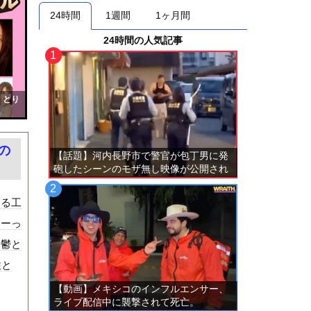
24時間
1週間
1ヶ月間
24時間の人気記事
！とり
の
【話題】河内長野市で警官が包丁男に発
砲したシーンのモザ無し映像が公開され
る。
ある工
すーっ
。鬱と
性と
【動画】メキシコのインフルエンサー、
ライブ配信中に襲撃されて死亡。