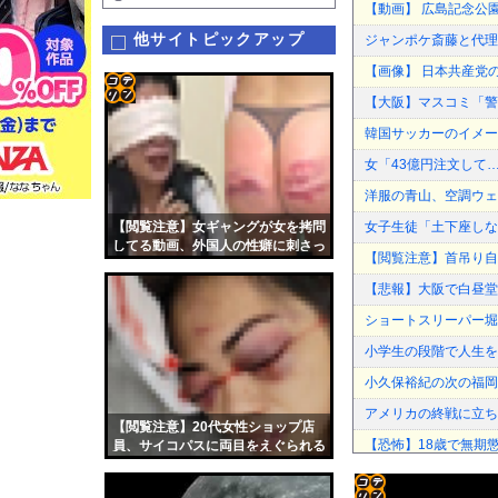
【動画】 広島記念公
他サイトピックアップ
ジャンポケ斎藤と代理
【画像】 日本共産党
【大阪】マスコミ「警察
コテ
韓国サッカーのイメー
リン
女「43億円注文して
- 固
洋服の青山、空調ウェ
定リ
【閲覧注意】女ギャングが女を拷問
女子生徒「土下座しな
ンク
してる動画、外国人の性癖に刺さっ
【閲覧注意】首吊り自
てしまう
自動
【悲報】大阪で白昼堂々誘
更新
ショートスリーパー堀
ツー
小学生の段階で人生を
ル
小久保裕紀の次の福岡
アメリカの終戦に立ち
【閲覧注意】20代女性ショップ店
【恐怖】18歳で無期
員、サイコパスに両目をえぐられる
（衝撃動画）
【波乗り納豆NG？】