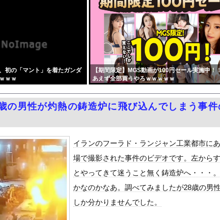
暑さ対策でユニ一新 ボタン廃止でTシャツ素材ｗｗｗ
地雷女子をデカチンで理解らせる話』をrawやhitomiを使わ...
大臣、ワースト１位が同点でこの人ｗｗｗｗｗｗ
の江口寿史さん、開き直って言い訳してしまう。全く反省してないと話...
ーパー堀大輔さん、リスナーから「寝たほうがいい！」と言われてガチ...
、初の「マント」を着たガンダ
【期間限定】MGS動画が100円セール実施中！
務調査で知り合った納税者の自宅に出入りしお小遣い1億5000万...
ｗｗｗ
あえず全部買うやろｗｗｗｗｗ
濡れ場がエロ過ぎる！ヘアヌード写真集の全裸、全盛期グラビア、最高...
黒木啓司、妻・宮崎麗果被告へのDV事案で逮捕されていた 宮崎は...
8歳の男性が灼熱の鋳造炉に飛び込んでしまう事件
しかもL型エンジン…このS31Zいくらかかってるんだ…
せて不倫を誘う保育士の永野紬さん
Dと診断された当時、世間はまだPTSDという言葉は浸透されてい...
イランのフーラド・ランジャン工業都市に
て、ついに、、、
場で撮影された事件のビデオです。左から
風13号「三峡直撃予測」中国「上流大洪水！（三峡上流」中国都市「...
とやってきて迷うこと無く鋳造炉へ・・・
代表監督を追及「なぜ負けたのか」
かなのかなあ。調べてみましたが28歳の男
べきか…1万年ぶり史上最大級の火山の兆し＝韓国の反応
しか分かりませんでした。
いた。私が上に物を投げるフリをする → 猫はこうなります…