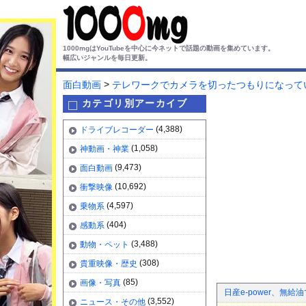
1000mgはYouTubeを中心に今ネットで話題の動画を集めています。
幅広いジャンルを毎日更新。
>
面白動画
テレワークでカメラを切ったつもりになって
カテゴリ別アーカイブ
(4,388)
ドライブレコーダー
(1,058)
神動画・神業
(9,473)
面白動画
(10,692)
衝撃映像
(4,597)
乗物系
(404)
感動系
(3,488)
動物・ペット
(308)
貴重映像・歴史
(85)
画像・写真
日産e-power、無給
(3,552)
ニュース・その他