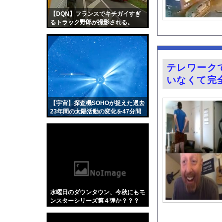
【動画】手術中に熊本
【DQN】フランスでキチガイすぎ
【悲報】ロシア、じわ
るトラック野郎が撮影される。
【画像】エッチなお姉
今の時期 河口で釣れ
『BanG Dream! Av
テレワーク
【動画】中国製自動車
いなくて完
【Mステ】西川貴教さ
姫野美南アナ ピタピ
【宇宙】探査機SOHOが捉えた過去
23年間の太陽活動の変化を47分間
【悲報】埼玉県、何も
で。
FANZAで夏の動画5
【画像】カップラーメ
【朗報】ヒカキンなん
【Xの車窓から】オー
【ポロリ悲話】ネット
水曜日のダウンタウン、今秋にもモ
【衝撃】「かわいい虫
ンスターシリーズ第４弾か？？？
「アメリカのヤンキー