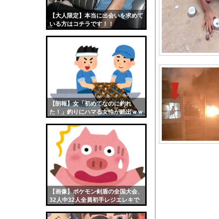
日本人女性インフルエ
【大人限定】本当に出会いを求めて
【画像】おまえらくん
いる方はコチラです！！
【画像】この女優さん
【朗報】齋藤飛鳥、前
【画像】おまえらこう
海外「日本よ、お前が
勇気を出して白人美女
10年もの間浮気して
【朗報】女「初めてなのに釣れ
た！」釣りにハマる女性が続出ｗｗ
ウクライナ侵攻以降、
ｗ
【配信者】「金バエ」
【画像】女の子「危機
私「ちょっと、人の家
【動画】半ケツ祭り、
イメージDVD界にブレ
【画像】ポケモン剣盾の全国大会、
【悲報】欧州サッカー
32人中32人全員初手レジエレキで
完全にワンパターンｗｗｗ
【画像】日本のライオ