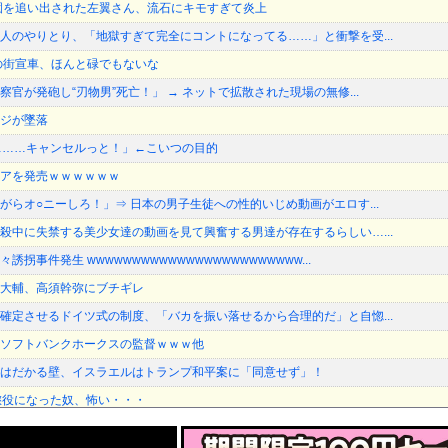
園を追い出された左翼さん、流石にキモすぎて炎上
人のやりとり、「地獄すぎて完全にコントになってる……」と衝撃を受...
の街宣車、ほんと碌でもないな
官が発砲し“刃物男”死亡！」 → ネットで拡散された現場の無修...
ジが墜落
………キャンセルっと！」←こいつの目的
アを発売ｗｗｗｗｗｗ
がらオ○ニーしろ！」⇒ 日本の男子生徒への性的いじめ動画がエロす...
殺中に失禁する美少女達の動画を見て興奮する男達が存在するらしい…...
拐事件発生 wwwwwwwwwwwwwwwwwwwwwwww...
大輔、高須幹弥にブチギレ
確定させるドイツ式の制度、「バカを振い落せるから合理的だ」と自惚...
ソフトバンクホークスの監督ｗｗｗ他
はだかる壁、イスラエルはトランプ和平案に「同意せず」！
懲役になった奴、怖い・・・
 余計なもん食わないで納豆食っときゃ間違いないことが判明した