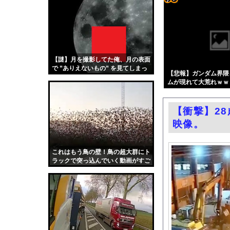
【甲子園】青森山田が
コテ
エロ漫画『後輩の小悪魔
リン
日本をダメにした総理
- 固
【悲報】トレパク絵師
定リ
【謎】月を撮影してた俺、月の表面
【悲報】ショートスリ
で ”ありえないもの” を見てしまっ
ンク
【悲報】ガンダム界隈
国税局職員（25）、税
た…（動画あり）
ムが現れて大荒れｗｗ
自動
佐藤寛子、ヌード乳首
更新
【芸能】元EXILE・
【衝撃】2
ツー
過給なしで420ps。
映像。
ル
嫁がいる前で半ケツ見
渡邊渚さん「私がPTS
これはもう鳥の壁！鳥の超大群にト
ラックで突っ込んでいく動画がすご
職場の人妻と不倫をし
い。
中国「台風接近！」台
韓国国会、サッカー前
日本旅行キャンセルす
うちのネコが目の前に