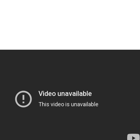
たくなる「笑える画像・最高な画像」貼っていけｗｗｗｗｗ
出会った小学生と大人になってから再会し結婚した男、めちゃくちゃ叩...
エスト？・・・60㎝だよ！」
』とか『社交辞令』がマジでわからなくて怖い
前を走る車に巨大な岩が直撃
「扉」が出現？ 最新パノラマ画像に写り込んだ人工物らしき地形を巡...
に夢中なアメリカ人は迷惑?」日本人の回答が的確すぎた
ナさん、あずにゃんのあずにゃんが張ってしまう
た。今日はおひとり様で！ → 一蘭みたいなカウンターはこちらです...
ータースライダーをやるとこうなる
の大学ヤリサーの流出エロ動画（顔出し）が一番抜ける
代表に激怒！『惨憺たる結果、徹底的な刷新が必要だ』と監督や協会を...
唐揚げ屋ｗｗｗｗｗ
癖ブッ刺さりで精子ドクドク作られるわｗｗｗｗ
で行列、出来ない
に点火 マンホールが爆発しふた吹き飛ぶ