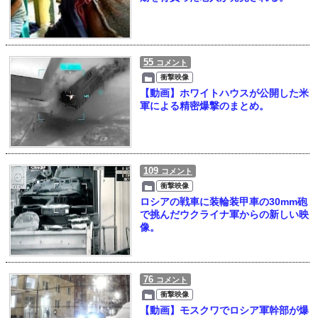
55
コメント
衝撃映像
【動画】ホワイトハウスが公開した米
軍による精密爆撃のまとめ。
109
コメント
衝撃映像
ロシアの戦車に装輪装甲車の30mm砲
で挑んだウクライナ軍からの新しい映
像。
76
コメント
衝撃映像
【動画】モスクワでロシア軍幹部が爆