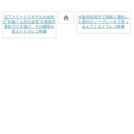
元アスリートでモデルの女性
大阪府吹田市で居眠り運転し
が”妊娠７カ月の女性”を無免許
た原付がノーブレーキで突っ
運転でひき逃げ。その瞬間を
込んでくるドラレコ映像
捉えたドラレコ映像