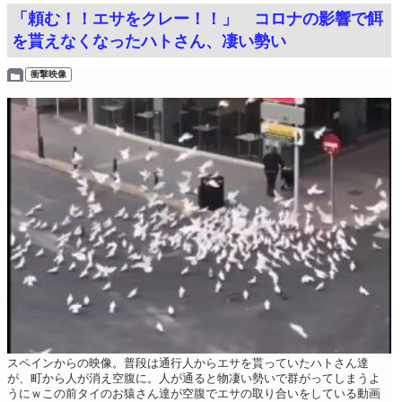
「頼む！！エサをクレー！！」 コロナの影響で餌
を貰えなくなったハトさん、凄い勢い
衝撃映像
スペインからの映像。普段は通行人からエサを貰っていたハトさん達
が、町から人が消え空腹に。人が通ると物凄い勢いで群がってしまうよ
うにｗこの前タイのお猿さん達が空腹でエサの取り合いをしている動画