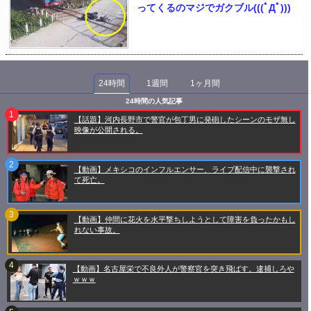
ってくるのマジでガクブル(((ﾟДﾟ)))
24時間
1週間
1ヶ月間
24時間の人気記事
【話題】河内長野市で警官が包丁男に発砲したシーンのモザ無し
映像が公開される。
【動画】メキシコのインフルエンサー、ライブ配信中に襲撃され
て死亡。
【動画】仲間に花火を水平撃ちしようとして障害を負ったかもし
れない事故。
【動画】名古屋栄で不良外人が警察官を突き飛ばす。逮捕しろや
ｗｗｗ