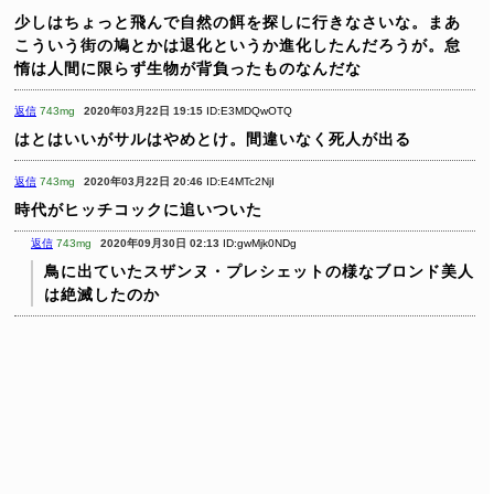
少しはちょっと飛んで自然の餌を探しに行きなさいな。まあ
こういう街の鳩とかは退化というか進化したんだろうが。怠
惰は人間に限らず生物が背負ったものなんだな
返信
743mg
2020年03月22日 19:15
ID:E3MDQwOTQ
はとはいいがサルはやめとけ。間違いなく死人が出る
返信
743mg
2020年03月22日 20:46
ID:E4MTc2NjI
時代がヒッチコックに追いついた
返信
743mg
2020年09月30日 02:13
ID:gwMjk0NDg
鳥に出ていたスザンヌ・プレシェットの様なブロンド美人
は絶滅したのか