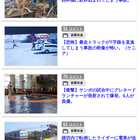
51
コメント
衝撃映像
【恐怖】暴走トラックがT字路を直進
してしまう事故の映像が怖い。（ケニ
ア）
70
コメント
衝撃映像
【衝撃】サンボの試合中にグレネード
ランチャーが発射されて爆発。6人が
負傷。
61
コメント
衝撃映像
踏切内で転倒したライダーに電車が迫