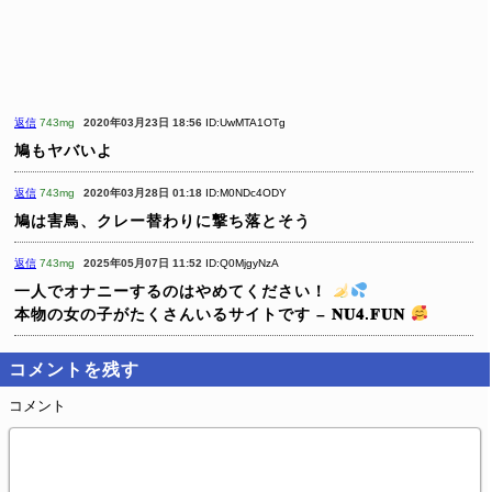
返信
743mg
2020年03月23日 18:56
ID:UwMTA1OTg
鳩もヤバいよ
返信
743mg
2020年03月28日 01:18
ID:M0NDc4ODY
鳩は害鳥、クレー替わりに撃ち落とそう
返信
743mg
2025年05月07日 11:52
ID:Q0MjgyNzA
一人でオナニーするのはやめてください！
本物の女の子がたくさんいるサイトです – 𝐍𝐔𝟒.𝐅𝐔𝐍
コメントを残す
コメント