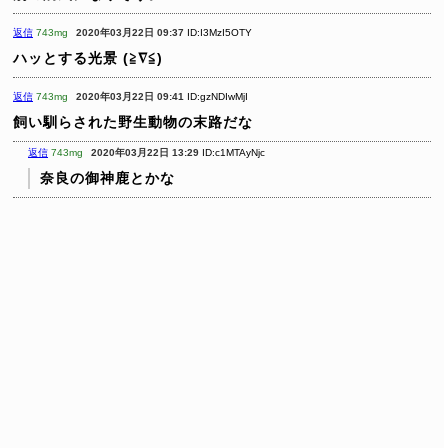
返信
743mg
2020年03月22日 09:37
ID:I3MzI5OTY
ハッとする光景 (≧∇≦)
返信
743mg
2020年03月22日 09:41
ID:gzNDIwMjI
飼い馴らされた野生動物の末路だな
返信
743mg
2020年03月22日 13:29
ID:c1MTAyNjc
奈良の御神鹿とかな