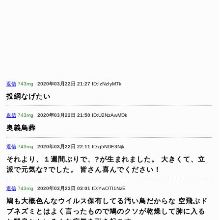
返信
743mg
2020年03月22日 21:27
ID:IzNzIyMTk
投網なげたい
返信
743mg
2020年03月22日 21:50
ID:U2NzAwMDk
奥義鳥葬
返信
743mg
2020年03月22日 22:11
ID:g5NDE3Njk
それより、１週間ぶりで、?が生まれました。
大きくて、立
派で元気な?でした。
皆さん喜んでください！
返信
743mg
2020年03月23日 03:01
ID:YwOTI1NzE
鳩も大概色んなウイルス保有してる汚い鳥だからな
空飛ぶド
ブネズミとはよく言ったもので鳩のクソが乾燥して肺に入る