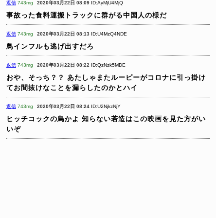
返信
743mg
2020年03月22日 08:09
ID:AyMjU4MjQ
事故った食料運搬トラックに群がる中国人の様だ
返信
743mg
2020年03月22日 08:13
ID:U4MzQ4NDE
鳥インフルも逃げ出すだろ
返信
743mg
2020年03月22日 08:22
ID:QzNzk5MDE
おや、そっち？？
あたしゃまたルーピーがコロナに引っ掛け
てお間抜けなことを漏らしたのかとハイ
返信
743mg
2020年03月22日 08:24
ID:U2NjkzNjY
ヒッチコックの鳥かよ
知らない若造はこの映画を見た方がい
いぞ