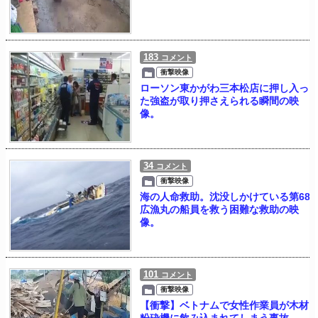
183
コメント
衝撃映像
ローソン東かがわ三本松店に押し入っ
た強盗が取り押さえられる瞬間の映
像。
34
コメント
衝撃映像
海の人命救助。沈没しかけている第68
広漁丸の船員を救う困難な救助の映
像。
101
コメント
衝撃映像
【衝撃】ベトナムで女性作業員が木材
粉砕機に飲み込まれてしまう事故。