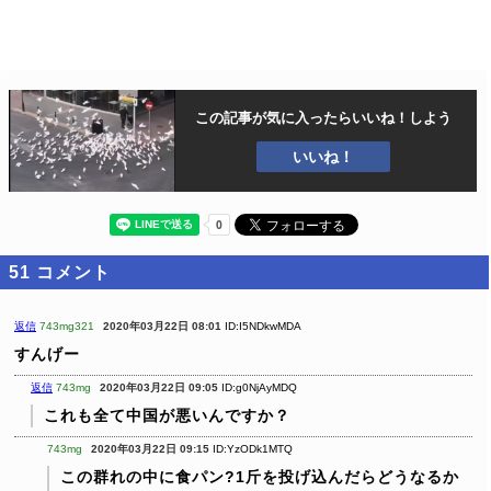
この記事が気に入ったら
いいね！しよう
いいね！
51
コメント
返信
743mg321
2020年03月22日 08:01
ID:I5NDkwMDA
すんげー
返信
743mg
2020年03月22日 09:05
ID:g0NjAyMDQ
これも全て中国が悪いんですか？
743mg
2020年03月22日 09:15
ID:YzODk1MTQ
この群れの中に食パン?1斤を投げ込んだらどうなるか