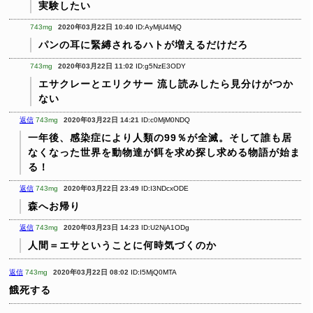
実験したい
743mg
2020年03月22日 10:40
ID:AyMjU4MjQ
パンの耳に緊縛されるハトが増えるだけだろ
743mg
2020年03月22日 11:02
ID:g5NzE3ODY
エサクレーとエリクサー
流し読みしたら見分けがつか
ない
返信
743mg
2020年03月22日 14:21
ID:c0MjM0NDQ
一年後、感染症により人類の99％が全滅。そして誰も居
なくなった世界を動物達が餌を求め探し求める物語が始ま
る！
返信
743mg
2020年03月22日 23:49
ID:I3NDcxODE
森へお帰り
返信
743mg
2020年03月23日 14:23
ID:U2NjA1ODg
人間＝エサということに何時気づくのか
返信
743mg
2020年03月22日 08:02
ID:I5MjQ0MTA
餓死する