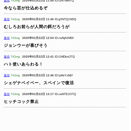
返信
743mg
2020年03月22日 11:44
ID:I3NTIwNTQ
今なら芸が仕込めるぞ
返信
743mg
2020年03月22日 11:46
ID:g5NTQ1NDQ
むしろお前らが人間の餌だろうが
返信
743mg
2020年03月22日 12:04
ID:cwNjA0MDI
ジョンウーが喜びそう
返信
743mg
2020年03月22日 12:41
ID:I1MDkxOTQ
ハト使いあらわる！
返信
743mg
2020年03月22日 12:46
ID:IyMzYzMjY
シェゲナベイベー、スペインで復活
返信
743mg
2020年03月22日 13:17
ID:cwNTE2OTQ
ヒッチコック禁止