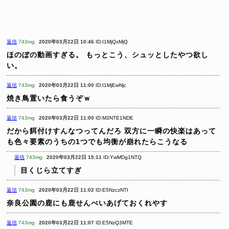
返信
743mg
2020年03月22日 10:46
ID:I1MjQxMjQ
ほのぼの動画すぎる。
もっとこう、シュッとしたやつ欲し
い。
返信
743mg
2020年03月22日 11:00
ID:I1MjEwNjc
焼き鳥置いたら食うぞｗ
返信
743mg
2020年03月22日 11:00
ID:M3NTE1NDE
だから餌付けすんなつってんだろ
双方に一瞬の快楽はあって
も色々要素のうちの1つでも均衡が崩れたらこうなる
返信
743mg
2020年03月22日 15:11
ID:YwMDg1NTQ
目くじら立てすぎ
返信
743mg
2020年03月22日 11:02
ID:E5NzczNTI
奈良公園の鹿にも鹿せんべいあげておくれやす
返信
743mg
2020年03月22日 11:07
ID:E5NzQ3MTE