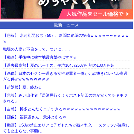
最新ニュース
【悲報】 氷河期弱おぢ（50）、新聞に絶望の投稿ｗｗｗｗｗｗｗｗｗｗ
ｗ
職場の人妻と不倫をして、ついに、、、
【動画】手術中に熊本地震直撃やばすぎる
【過去最高額】夏のボーナス、平均104万2537円 初の100万円超
【画像】日本のセクシー過ぎる女性犯罪者一覧が冗談抜きにレベル高過
ぎる件w w w w w w w w w
【超朗報】夏、終わる
【悲報】みい山作者「居酒屋行くよりホスト初回の方が安くてチヤホヤ
される」
【吉報】 博多どんたくエチすぎるｗｗｗｗｗｗｗｗｗｗｗｗｗｗｗ
【画像】 福原遥さん、意外とあるｗ
【動画】USJの禁止エリアに子どもたちが続々乱入 → スタッフが注意し
ても止まらない事態に