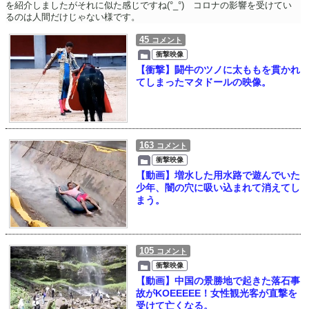
を紹介しましたがそれに似た感じですね(°_°) コロナの影響を受けてい
るのは人間だけじゃない様です。
45
コメント
衝撃映像
【衝撃】闘牛のツノに太ももを貫かれ
てしまったマタドールの映像。
163
コメント
衝撃映像
【動画】増水した用水路で遊んでいた
少年、闇の穴に吸い込まれて消えてし
まう。
105
コメント
衝撃映像
【動画】中国の景勝地で起きた落石事
故がKOEEEEE！女性観光客が直撃を
受けて亡くなる。