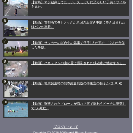
【宮崎】マジ勘弁してほしい。久しぶりに恐ろしい子供ミサイル
を見た。
【動画】首都高で4tトラックが原因の玉突き事故に巻き込まれた
軽バンの車載。
【動画】サッカーの試合中の落雷で選手1人が死亡、12人が負傷
した事故。
【動画】パキスタンの山の麓で撮影された鉄砲水が地獄すぎる。
【動画】地震発生時の熊本総合病院の手術室の様子が(((ﾟДﾟ)))
【動画】撃墜されたドローンが海水浴客で賑わうビーチに墜落し
て3人死亡。
ブログについて
Copyright (C) 2026 1000mgAll Rights Reserved.