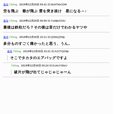
返信
743mg
2019年12月29日 09:41
ID:MzNTMxODM
空を飛ぶ 爺が飛ぶ
雲を突き抜け 星になる～♪
返信
743mg
2019年12月29日 09:59
ID:YwMjk4ODU
最後は鉄柱だろ？その後は音だけでわかるヤツや
返信
743mg
2019年12月29日 10:11
ID:Q0MzQ5Mjc
多分ものすごく痛かったと思う、うん。
返信
743mg
2019年12月29日 23:21
ID:A2OTQ0Njk
そこでタカタのエアバッグですよ
743mg
2019年12月30日 00:24
ID:ExNzY0MzU
破片が飛び出てじゃじゃじゃーん