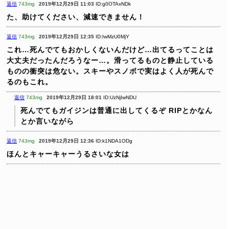
返信
743mg
2019年12月29日 11:03
ID:g0OTAxNDk
た、助けてください、減速できません！
返信
743mg
2019年12月29日 12:35
ID:IwMzU0MjY
これ…死んでてもおかしくないんだけど…出てるってことは
大丈夫だったんだろうなー…。滑ってるものと静止している
ものの衝突は危ない。スキーやスノボで実はよく人が死んで
るのもこれ。
返信
743mg
2019年12月29日 18:01
ID:UzNjIwNDU
死んでてもガイジンは普通に出してくるぞ
RIPとかなん
とか言いながら
返信
743mg
2019年12月29日 12:36
ID:k1NDA1ODg
ほんとキャーキャーうるさいな女は