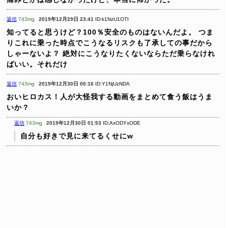
返信
743mg
2019年12月29日 23:41
ID:k1NzU1OTI
知ってると思うけど？100％安全のものはないんだよ。
つま
りこれに乗った時点でこうなるリスクも了承しての事だから
しゃーないよ？
絶対にこうなりたくないならただ乗らなけれ
ばいい。それだけ
返信
743mg
2019年12月30日 00:16
ID:Y1NjUzNDA
おいヒロカス！人が大怪我する動画をまとめて食う飯はうま
いか？
返信
743mg
2019年12月30日 01:53
ID:AxODYxODE
自分も好きで見に来てるくせにw