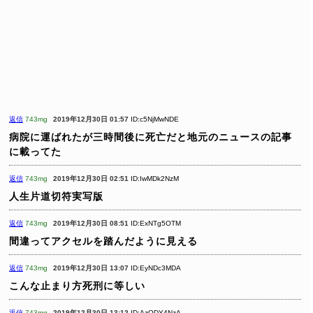
返信
743mg
2019年12月30日 01:57
ID:c5NjMwNDE
病院に運ばれたが三時間後に死亡だと地元のニュースの記事
に載ってた
返信
743mg
2019年12月30日 02:51
ID:IwMDk2NzM
人生片道切符実写版
返信
743mg
2019年12月30日 08:51
ID:ExNTg5OTM
間違ってアクセルを踏んだように見える
返信
743mg
2019年12月30日 13:07
ID:EyNDc3MDA
こんな止まり方死刑に等しい
返信
743mg
2019年12月30日 13:12
ID:AzODY4NzA