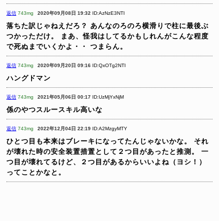
返信
743mg
2020年09月08日 19:32
ID:AzNzE3NTI
落ちた訳じゃねえだろ？
あんなのろのろ横滑りで柱に最後ぶ
つかっただけ。
まあ、怪我はしてるかもしれんがこんな程度
で死ぬまでいくかよ・・
つまらん。
返信
743mg
2020年09月20日 09:16
ID:QxOTg2NTI
ハングドマン
返信
743mg
2021年05月06日 00:17
ID:UzMjYxNjM
係のやつスルースキル高いな
返信
743mg
2022年12月04日 22:19
ID:A2MzgyMTY
ひとつ目も本来はブレーキになってたんじゃないかな。
それ
が壊れた時の安全装置措置として２つ目があったと推測。
一
つ目が壊れてるけど、２つ目があるからいいよね（ヨシ！）
ってことかなと。