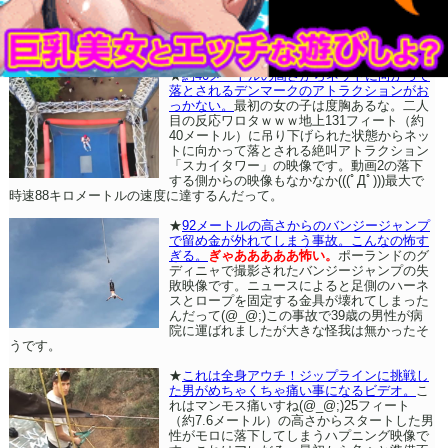
★
約40メートルの高さからネットに向かって
落とされるデンマークのアトラクションがお
っかない。
最初の女の子は度胸あるな。二人
目の反応ワロタｗｗｗ地上131フィート（約
40メートル）に吊り下げられた状態からネッ
トに向かって落とされる絶叫アトラクション
「スカイタワー」の映像です。動画2の落下
する側からの映像もなかなか(((ﾟДﾟ)))最大で
時速88キロメートルの速度に達するんだって。
★
92メートルの高さからのバンジージャンプ
で留め金が外れてしまう事故。こんなの怖す
ぎる。
ぎゃあああああ怖い。
ポーランドのグ
ディニャで撮影されたバンジージャンプの失
敗映像です。ニュースによると足側のハーネ
スとロープを固定する金具が壊れてしまった
んだって(@_@;)この事故で39歳の男性が病
院に運ばれましたが大きな怪我は無かったそ
うです。
★
これは全身アウチ！ジップラインに挑戦し
た男がめちゃくちゃ痛い事になるビデオ。
こ
れはマンモス痛いすね(@_@;)25フィート
（約7.6メートル）の高さからスタートした男
性がモロに落下してしまうハプニング映像で