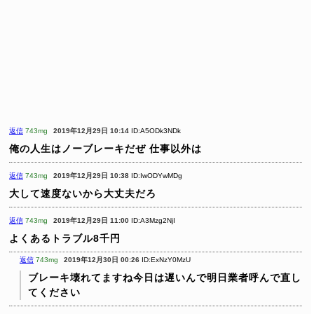
返信
743mg
2019年12月29日 10:14
ID:A5ODk3NDk
俺の人生はノーブレーキだぜ
仕事以外は
返信
743mg
2019年12月29日 10:38
ID:IwODYwMDg
大して速度ないから大丈夫だろ
返信
743mg
2019年12月29日 11:00
ID:A3Mzg2NjI
よくあるトラブル8千円
返信
743mg
2019年12月30日 00:26
ID:ExNzY0MzU
ブレーキ壊れてますね今日は遅いんで明日業者呼んで直し
てください