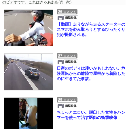
のビデオです。これはぎゃあああ(@_@;)
26
コメント
衝撃映像
【動画】走りながら走るスクーターの
スマホを盗み取ろうとするひったくり
犯が撮影される。
87
コメント
衝撃映像
日産のボディは凄いかもしれない。危
険運転からの離陸で屋根から着陸した
のに生きてた事故。
89
コメント
衝撃映像
ちょっとエロい。脱臼した女性をハン
マーを使って治す医師の衝撃映像