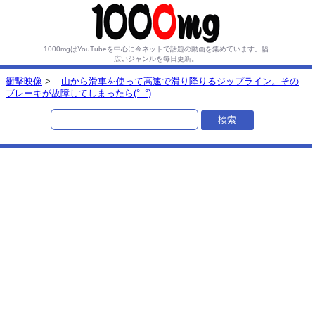
1000mgはYouTubeを中心に今ネットで話題の動画を集めています。
幅
広いジャンルを毎日更新。
衝撃映像
>
山から滑車を使って高速で滑り降りるジップライン。その
ブレーキが故障してしまったら(°_°)