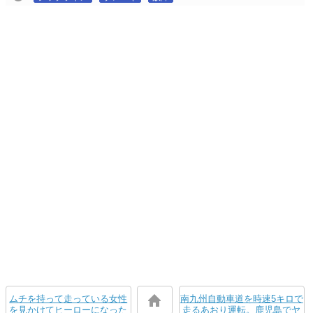
ムチを持って走っている女性
南九州自動車道を時速5キロで
を見かけてヒーローになった
走るあおり運転。鹿児島でヤ