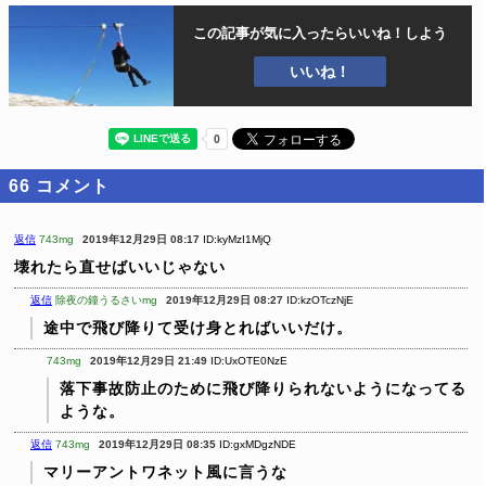
この記事が気に入ったら
いいね！しよう
いいね！
66
コメント
返信
743mg
2019年12月29日 08:17
ID:kyMzI1MjQ
壊れたら直せばいいじゃない
返信
除夜の鐘うるさいmg
2019年12月29日 08:27
ID:kzOTczNjE
途中で飛び降りて受け身とればいいだけ。
743mg
2019年12月29日 21:49
ID:UxOTE0NzE
落下事故防止のために飛び降りられないようになってる
ような。
返信
743mg
2019年12月29日 08:35
ID:gxMDgzNDE
マリーアントワネット風に言うな