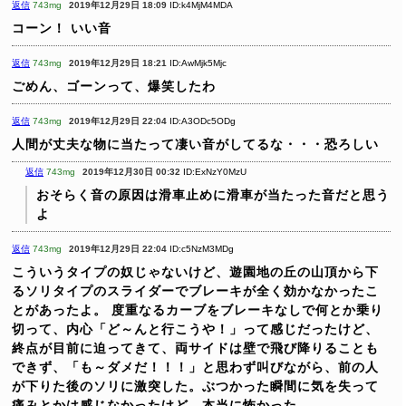
返信
743mg
2019年12月29日 18:09
ID:k4MjM4MDA
コーン！
いい音
返信
743mg
2019年12月29日 18:21
ID:AwMjk5Mjc
ごめん、ゴーンって、爆笑したわ
返信
743mg
2019年12月29日 22:04
ID:A3ODc5ODg
人間が丈夫な物に当たって凄い音がしてるな・・・恐ろしい
返信
743mg
2019年12月30日 00:32
ID:ExNzY0MzU
おそらく音の原因は滑車止めに滑車が当たった音だと思う
よ
返信
743mg
2019年12月29日 22:04
ID:c5NzM3MDg
こういうタイプの奴じゃないけど、遊園地の丘の山頂から下
るソリタイプのスライダーでブレーキが全く効かなかったこ
とがあったよ。
度重なるカーブをブレーキなしで何とか乗り
切って、内心「ど～んと行こうや！」って感じだったけど、
終点が目前に迫ってきて、両サイドは壁で飛び降りることも
できず、「も～ダメだ！！！」と思わず叫びながら、前の人
が下りた後のソリに激突した。ぶつかった瞬間に気を失って
痛みとかは感じなかったけど、本当に怖かった。