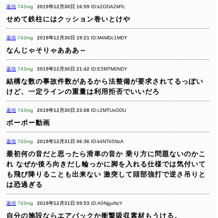
返信
743mg
2019年12月30日 16:59
ID:k2ODA2MTc
せめて鉄柱にはクッション巻いとけや
返信
743mg
2019年12月30日 19:21
ID:M4MDc1MDY
なんじゃそりゃあああ～
返信
743mg
2019年12月30日 21:42
ID:E5MTM0NDY
結構な数の事故件数があるから法整備が要求されてるっぽい
けど、一定ラインの重量は利用拒否でいいだろ
返信
743mg
2019年12月30日 23:08
ID:c2MTUxODU
ボーボー動画
返信
743mg
2019年12月31日 06:36
ID:k4NTk5NzA
最初何の音だと思ったら滑車の音か
乗り方に問題ないのかこ
れ
なぜか後ろ向きだし輪っかに脚を入れる仕様では気付いて
も飛び降りることも出来ない
激突して頭部強打で逆さ吊りと
は恐過ぎる
返信
743mg
2019年12月31日 09:53
ID:A0NjgxNzY
自分の施設ならエアバックか衝撃吸収素材もうける。