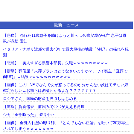
最新ニュース
【悲痛】 溺れた11歳息子を助けようと川へ…40歳父親が死亡 息子は母
親が救助 愛知
イタリア・ナポリ近郊で過去40年で最大規模の地震「M4.7」の揺れを観
測
【悲報】「美人すぎる県警本部長」失職ｗｗｗｗｗｗｗｗｗ
【衝撃】葬儀屋「火葬プランはどうなさいますか？」ワイ喪主「直葬で
(即答)」→結果ァw w w w w w w w w w
【画像】このLINEでなんで女が怒ってるのか分かんない奴はモテない奴
確定らしい←お前らは勿論わかるよな？？？？？？？
ロシアさん、国民の財産を没収しはじめる
【速報】賀喜遥香、前屈みで◯◯が見える角度
シカ「全部喰った」 祭り中止
【画像】 全身入れ墨の彫り師、『とんでもない正論』を吐いて30万再生
されてしまうｗｗｗｗｗｗｗ