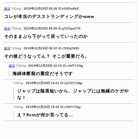
返信
743mg
2019年12月29日 08:28
ID:k4NDIwMzE
コレが本当のデスストランディングかwww
返信
743mg
2019年12月29日 08:28
ID:g5ODgwOTA
そのままぶら下がって戻っていったのか
返信
743mg
2019年12月29日 08:32
ID:c5NDg5MDI
その後どうなってん？
そこが重要だろ。
返信
743mg
2019年12月29日 15:19
ID:c4MTY2Njg
海綿体断裂の重症だそうです
743mg
2019年12月29日 16:01
ID:Q2ODY2Mjg
ジャップは陰茎短いから、ジャップには無縁のケガや
な！
743mg
2019年12月29日 19:15
ID:c4MTY2Njg
え？9cmが何か言ってる…