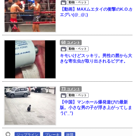
動物・ペット
【動画】MAXムエタイの衝撃のK.O.が
エグい(@_@;)
68
コメント
動物・ペット
キモいけどスッキリ。男性の唇から大
きな寄生虫が取り出されるビデオ。
73
コメント
動物・ペット
【中国】マンホール爆発遊びの最新
版。小さな男の子が浮き上がってしま
う(°_°)
ジップライン
ブレーキ
故障