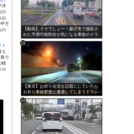
平洋
石の
火山
0平方
【動画】うそでしょー！藤沢市で撮影さ
るの
れた予測可能割合が気になる事故のドラ
レコ。
スト
はえ
リ島で
の様
のは表
スロ
【東京】お祈り合流を話題にしていたら
お祈り車線変更に遭遇してしまうドラレ
コ。