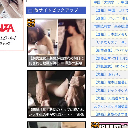
中国「大洪水！」中国
他サイトピックアップ
【速報】 中国、ガチ
【画像】 パッパ「妻
内閣広報官「高市総理
コテ
【速報】日本製メモリ
リン
「いきなりステーキ」
- 固
【衝撃画像】ババアがジ
定リ
【胸糞注意】新婦が結婚式の前日に
【無修正マ○コ】10代美
ンク
犯される動画が流出 ⇒ 旦那の脳壊
【閲覧注意】TikTo
れるだろこれ・・
自動
【悲報】 おわり。
更新
【悲報】熊本は猛暑と
ツー
【悲報】ジャンポケ斉
ル
【悲報】30歳過ぎて
元ジャンポケ斉藤被告
【閲覧注意】教団のトップに犯され
【動画】新型のさすま
た大学生の姿がやばい・・・（画像
あり）
【朗報】中華アニメ、