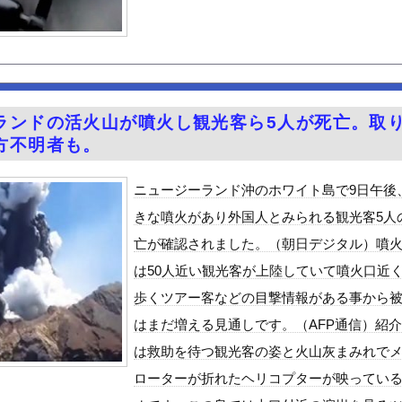
ジイにチェーンソー！？←一体何があったんやコレw w w w ...
なに持ってけば嬉しい？
難所が各国と比べて優秀過ぎると話題に
ュース7【GIF動画あり】
の二刀流美女 音羽美奈のエッチボディがたまらんち
ランドの活火山が噴火し観光客ら5人が死亡。取
って山の絶景を堪能wwwww
方不明者も。
ひき逃げ事件で逮捕された男、韓国籍だった模様…自称インフルエンサ...
好きな100人の彼女』17話感想 須藤育登場！ストイックな野球...
ニュージーランド沖のホワイト島で9日午後
ノさん尻を出すwwwwww
きな噴火があり外国人とみられる観光客5人
の？
亡が確認されました。（朝日デジタル）噴
ん、元手250万円を7年で7億円超えにｗｗｗ
は50人近い観光客が上陸していて噴火口近
で拡散してるおっぱいポロリ動画、何故か叩かれる・・・
歩くツアー客などの目撃情報がある事から
の出来事を漫画化した
はまだ増える見通しです。（AFP通信）紹
」ランキング、ついに発表される
は救助を待つ観光客の姿と火山灰まみれで
士が2度見する現場猫案件 ほか
ローターが折れたヘリコプターが映ってい
がアジア人にケンカを売った結果ｗｗｗ」 ほか