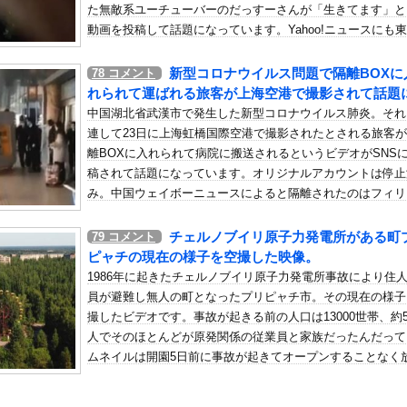
員ぶっ殺しに行ってやる」電話でナマポの打ち切り伝えられ市職員を脅...
た無敵系ユーチューバーのだっすーさんが「生きてます」と
動画を投稿して話題になっています。Yahoo!ニュースにも
の机がこの女の子の椅子にされてたらｗｗｗ
ポ経由で載れたしチャンネル登録者数も2日間でプラス2000
、可愛すぎる
し、被害者を装ったまま幕引きを図る作戦だろうと予想。一
新型コロナウイルス問題で隔離BOXに
78
コメント
屈みで完全に見えてる動画が拡散されてしまう…
介した限りは続報としてアップしておきます。
れられて運ばれる旅客が上海空港で撮影されて話題
いう地雷系の女子高生って好きじゃないの？
中国湖北省武漢市で発生した新型コロナウイルス肺炎。それ
連して23日に上海虹橋国際空港で撮影されたとされる旅客
ナンバーワンだ」 熊本地震直後の日本の対応のスピードに世界が衝撃
離BOXに入れられて病院に搬送されるというビデオがSNS
にチン凸したアジア人短小男
、爆笑されてしまうｗｗｗ
稿されて話題になっています。オリジナルアカウントは停止
た嫁。まさかと思い長男のDNA鑑定をするがいいな？と問うと、元嫁...
み。中国ウェイボーニュースによると隔離されたのはフィリ
ロシア軍兵士のHIV感染が2000％急増…ウクライナメディア！
に向かう予定だった夫婦で男性から37度の発熱が認められ
め予防処置として病院に送られたそうです。（注：一部では
チェルノブイリ原子力発電所がある町
のSNS更新が1週間途絶え、様々な憶測が飛び交う。1週間ぶりの投...
79
コメント
イクという情報も）結構大きな問題になっているようだけど
ピャチの現在の様子を空撮した映像。
管理フォーーーーム！！！」
も対策しているのかな？明日辺りから旧正月の旅行者が増え
1986年に起きたチェルノブイリ原子力発電所事故により住
の金庫触らないでよ！」キチママ『そこに金庫があったから、開けてみ...
思うんだけど(´･_･`)
員が避難し無人の町となったプリピャチ市。その現在の様子
・プロデュース『ドキュメンタル』、アメリカで初の制作が決定！ 海...
撮したビデオです。事故が起きる前の人口は13000世帯、約
人でそのほとんどが原発関係の従業員と家族だったんだって
した暗号ランキング
ムネイルは開園5日前に事故が起きてオープンすることなく
問題視してる人ら一定数いるけどさ・・・・・・・・・
されたプリピャチ遊園地。これもう一生というか何世代経っ
シが死去 31歳
ずっとずっとこのままなんだよなあ・・・。