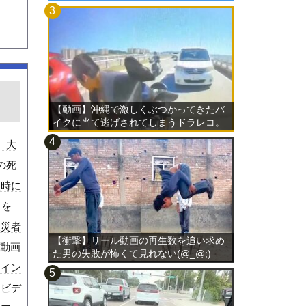
り
【動画】沖縄で激しくぶつかってきたバ
イクに当て逃げされてしまうドラレコ。
、大
の死
火時に
くを
被災者
【衝撃】リール動画の再生数を追い求め
介動画
た男の失敗が怖くて見れない(@_@;)
メイン
るビデ