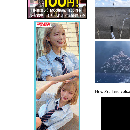
【画像】伊藤舞雪とか
【期間限定】MGS動画が100円セー
【緊急】肛門にスティ
ル実施中！！とりあえず全部買うや
お知らせ
ろｗｗｗｗｗ
【話題】河内長野市で
Powered by livedo
1000m
このページは
示されません。
New Zealand volcan