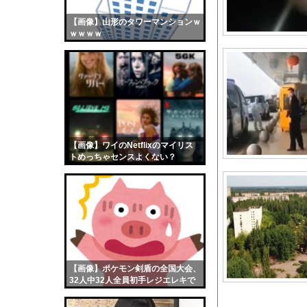
ナマポ無職「お前ら全
【画像】山形のタワーマンションｗ
【画像】おまえらくん
ｗｗｗｗ
【画像】この女優さん
【朗報】齋藤飛鳥、前
【画像】おまえらこう
海外「日本よ、お前が
勇気を出して白人美女
10年もの間浮気して
【画像】ワイのNetflixのマイリス
トめっちゃセンスよくない？
ウクライナ侵攻以降、
wwwwwww
【配信者】「金バエ」
【画像】女の子「危機
私「ちょっと、人の家
【朗報】松本人志企画
【ロマン】世界を動か
【画像】ポケモン剣盾の全国大会、
【困惑】移民を過剰に
32人中32人全員初手レジエレキで
完全にワンパターンｗｗｗ
【訃報】ツルマルツヨ