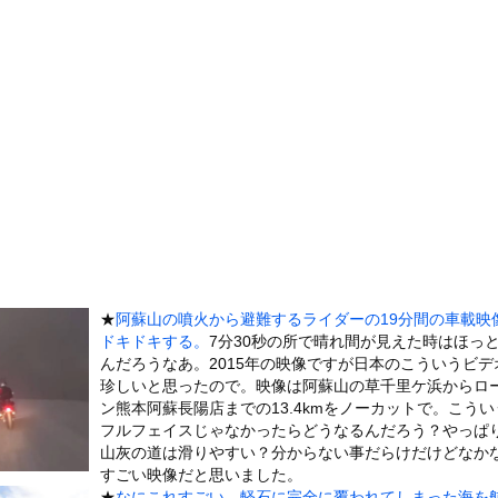
90cmの美女、初水着グラビアデビューwwwwww緑川希星、...
ーニョを抑制する「海洋雲白色化」計画、海面温度を1.88度下げ...
わる、ガチで怖い話を教えてくれ
可愛すぎるチアさん、甲子園で発見される
」が「ドコモの銀行」に変わってうんざりしてるやつｗｗｗｗｗ
Ver.2.0.0が神アプデすぎて度肝を抜かれるトレーナーたち...
19歳女とホテルでハムスター25匹を踏み潰すなどして逮捕
に男が殴りかかるが…看護師が柔術使いだった
いた。何事も見て覚えるんだよ → 目の前にいる子はこうします…
が滑り込んで来た！
★
阿蘇山の噴火から避難するライダーの19分間の車載映
の大学ヤリサーの流出エロ動画（顔出し）が一番抜ける
ドキドキする。
7分30秒の所で晴れ間が見えた時はほっ
代表に激怒！『惨憺たる結果、徹底的な刷新が必要だ』と監督や協会を...
んだろうなあ。2015年の映像ですが日本のこういうビデ
唐揚げ屋ｗｗｗｗｗ
珍しいと思ったので。映像は阿蘇山の草千里ケ浜からロ
ン熊本阿蘇長陽店までの13.4kmをノーカットで。こうい
癖ブッ刺さりで精子ドクドク作られるわｗｗｗｗ
フルフェイスじゃなかったらどうなるんだろう？やっぱ
で行列、出来ない
山灰の道は滑りやすい？分からない事だらけだけどなか
すごい映像だと思いました。
に点火 マンホールが爆発しふた吹き飛ぶ
★
なにこれすごい。軽石に完全に覆われてしまった海を