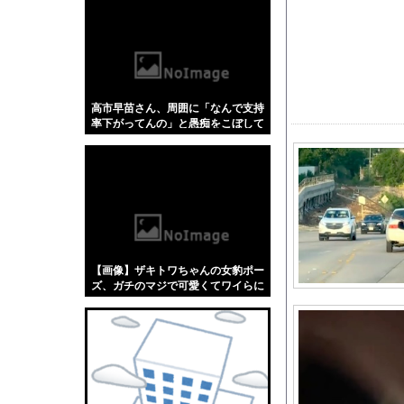
【悲報】「蕎麦」とか
【4/4】嫁が浮気を
【悲報】 大ヒット同
勤務中のはずの彼氏を
高市早苗さん、周囲に「なんで支持
【倉庫型陳列】熊本地
率下がってんの」と愚痴をこぼして
格安電気代のためにイ
いたｗｗｗｗｗｗｗ
世界初の超伝導量子熱
海外「全部日本の真似
轢かれた自転車以外ま
伊藤百花の仕事バンバ
山本倖千恵アナ 直履
【画像】ザキトワちゃんの女豹ポー
格安電気代のためにイ
ズ、ガチのマジで可愛くてワイらに
刺さりまくってしまうw w w w w w
【画像】 テレ朝の気
w w w w
【にじさんじ】 ルイ
バック駐車の練習って
【画像】週刊少年ジャ