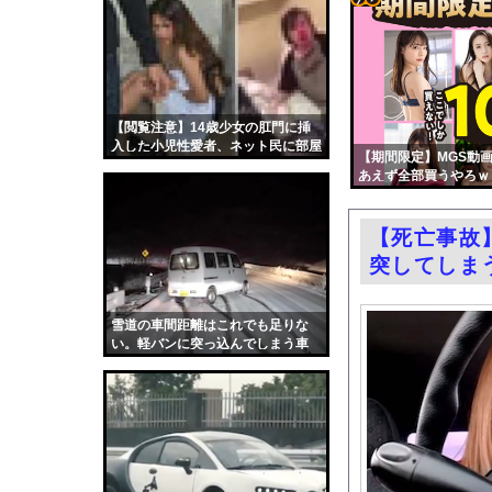
【閲覧注意】大阪の治
コテ
【画像】週刊少年ジャ
リン
ロシア戦車工場が攻撃
- 固
格安電気代のためにイ
定リ
【閲覧注意】14歳少女の肛門に挿
アメリカ「日本の円安
入した小児性愛者、ネット民に部屋
ンク
【期間限定】MGS動画
【悲報】ヒカキンさん「
を特定され、襲撃される
あえず全部買うやろｗ
自動
エロ漫画『りんこと叔父
更新
中国「大洪水！」中国
【死亡事故
ツー
元HKT48・長野雅(2
突してしま
ル
【新宿強盗未遂】18歳
【ポロリ悲話】ネット
雪道の車間距離はこれでも足りな
い。軽バンに突っ込んでしまう車
ホンダ、営業利益53
載。
人生に疲れたから台湾
韓国国会、サッカー前
日本旅行キャンセルす
うちのネコが目の前に