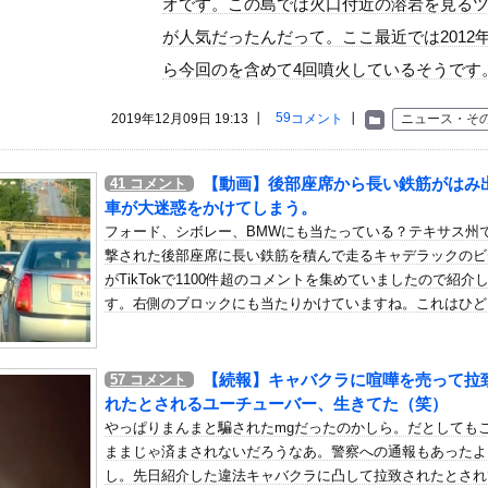
オです。この島では火口付近の溶岩を見る
いう自炊最強のメシｗｗｗｗｗｗｗｗ
が人気だったんだって。ここ最近では2012
している。私の知らないスマホで連絡を取り合い、日中会ったりしてい...
ら今回のを含めて4回噴火しているそうです
人エ□ゲの開発者、売上の入金を銀行に拒否され受け取れず、多額の納...
偶然見かけた場所がまさかのパチ店だった。楽しそうな姿を見た私は思...
59
2019年12月09日 19:13 ┃
コメント
┃
ニュース・そ
震でコストコの商品落下「重く受け止めております」地震大国で「高積...
ンフラ投資を怠った韓国、朝鮮半島全域を猛暑が直撃してしまった結果...
【動画】後部座席から長い鉄筋がはみ
41
コメント
機関…燃料もピストンもない量子エンジンが回った！
車が大迷惑をかけてしまう。
だったのか…」 日本の普通のテレビ番組が最新SNSの数十年先を行...
フォード、シボレー、BMWにも当たっている？テキサス州
ともに交通ルール守る気ない事故動画がコレｗｗｗｗｗｗｗ
撃された後部座席に長い鉄筋を積んで走るキャデラックのビ
がTikTokで1100件超のコメントを集めていましたので紹介
ン取ってくるDHの営業担当凄くないか？今年のボーナス凄いことにな...
す。右側のブロックにも当たりかけていますね。これはひど
きレギンスで激しく乳揺れトレーニング！！【GIF動画あり】
ンフラ投資を怠った韓国、朝鮮半島全域を猛暑が直撃してしまった結果...
象予報士さん、意外と小さかった
【続報】キャバクラに喧嘩を売って拉
57
コメント
れたとされるユーチューバー、生きてた（笑）
ス「ドパガキの時代は終わり！セロトニン優位のセロガキなるわよ！ン...
やっぱりまんまと騙されたmgだったのかしら。だとしても
何処でした？
ままじゃ済まされないだろうなあ。警察への通報もあったよ
ンプさん ついに100万部を割ってしまう。何故ジャンプは読まれな...
し。先日紹介した違法キャバクラに凸して拉致されたとされ