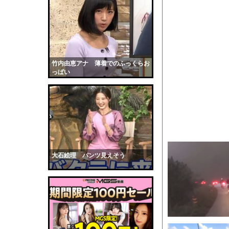
【画像】176cm 股下
2400隻の船でエルニ
人体実験や拷問にまつ
【GIF動画】宮城の
【衝撃】「住信SBI
竹内由恵アナ 薄着でのふっくらお
っぱい
【ポケモン】更新データ
【胸糞】36歳教員、
【動画】看護師の男性
若いママが顔を洗って
台風の中、店舗にネコ
【黒歴史】こういう昔
大石絵理 パンツ見えそう
韓国人「安貞桓が韓国
ケンタッキーとか言う
【画像】このAVが性
【悲報】味噌ラーメン
【中国】男の子が爆竹