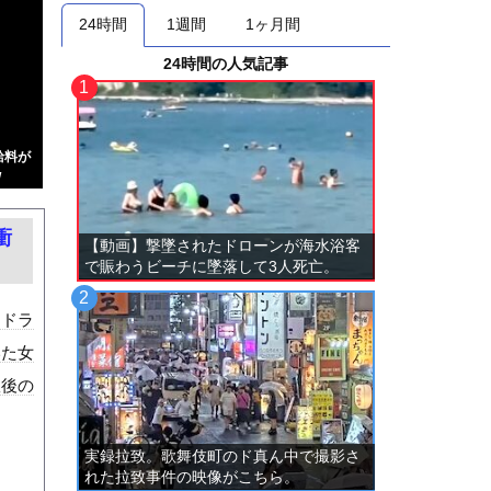
24時間
1週間
1ヶ月間
24時間の人気記事
給料が
w
衝
【動画】撃墜されたドローンが海水浴客
で賑わうビーチに墜落して3人死亡。
。ドラ
いた女
故後の
実録拉致。歌舞伎町のド真ん中で撮影さ
れた拉致事件の映像がこちら。