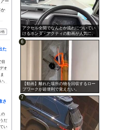
ツアー
年か
。
アクセル全開でなんとか流れについてい
の他
けるホンダ・アクティの動画が人気に。
出た
で目
デオ
しま
い。
【動画】離れた場所の物を回収するロー
プワークが超便利で覚えたい。
致さ
この
うだ
てい