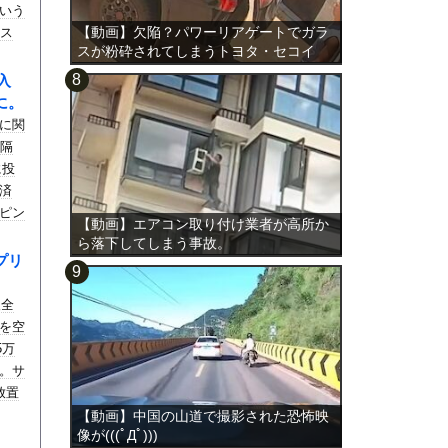
いう
【動画】欠陥？パワーリアゲートでガラ
東ス
スが粉砕されてしまうトヨタ・セコイ
人だ
ア。
度紹
入
に。
に関
が隔
に投
済
ピン
【動画】エアコン取り付け業者が高所か
たた
ら落下してしまう事故。
フェ
プリ
日本
ると
人全
を空
5万
。サ
放置
ても
【動画】中国の山道で撮影された恐怖映
像が(((ﾟДﾟ)))