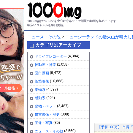
1000mgはYouTubeを中心に今ネットで話題の動画を集めています。
幅広いジャンルを毎日更新。
>
ニュース・その他
ニュージーランドの活火山が噴火し
カテゴリ別アーカイブ
(4,384)
ドライブレコーダー
(1,058)
神動画・神業
(9,472)
面白動画
(10,688)
衝撃映像
(4,597)
乗物系
(404)
感動系
(3,487)
動物・ペット
(308)
貴重映像・歴史
(85)
画像・写真
【予算100万】 市長
(3,550)
ニュース・その他