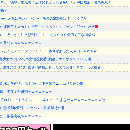
ダム「決壊」地元民「公式発表より死者多い！」中国政府「住民拘束！...
で逝く
と子供と海に来た」パシャ←想像の200倍は神々しくて草
が避難所を３分しか視察しなかったなんてデマ！50分いたぞ
」 ...
に世界中から注文殺到！！！ １兆５０００億円で工場増築へ
の反対ｗｗｗｗｗｗｗｗｗ
ジイにチェーンソー！？←一体何があったんやコレw w w w ...
少女の ”初めての女性器脱毛” 動画、エロすぎて1000万再...
kに、数年消されない激ヤバ動画があったので紹介します…【視聴者...
断水…その頃、茂木外相は中南米でニッコリ動画公開
藤、懲役７年求刑ｗｗｗｗｗｗｗ
も売れ残ってる男さんって「非モテ」だよなｗｗｗｗｗｗｗｗｗｗ他
に懲役7年求刑 ロケバスで性的暴行の罪
た、限界突破ｗｗｗｗｗｗ
やっぱ日本の後追いだった