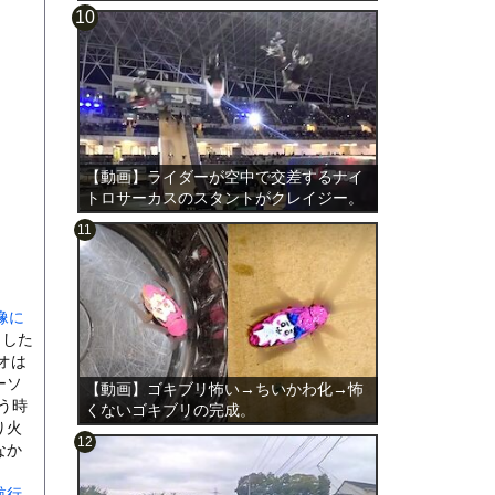
【動画】ライダーが空中で交差するナイ
トロサーカスのスタントがクレイジー。
像に
とした
オは
ーソ
【動画】ゴキブリ怖い→ちいかわ化→怖
う時
くないゴキブリの完成。
り火
なか
航行