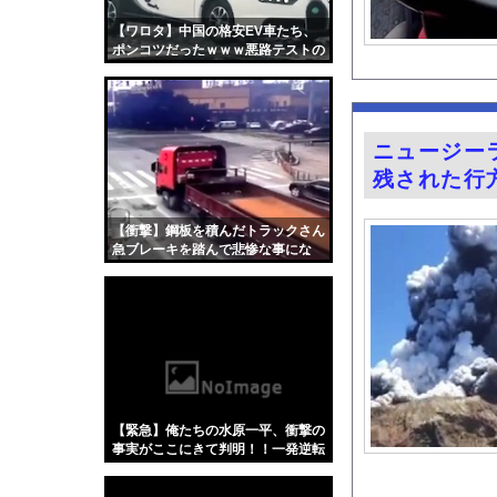
【衝撃画像】ババアがジ
【ワロタ】中国の格安EV車たち、
みんなは職場のBBQ
ポンコツだったｗｗｗ悪路テストの
動画クッソ笑うｗｗｗ
【画像】日本さん、避
副島萌生アナ NHKニ
グラドル×ピアニスト
ニュージー
ワイ将、往復4万円払
残された行
今年3月のベントレー
『君のことが大大大大大
【衝撃】鋼板を積んだトラックさん
急ブレーキを踏んで悲惨な事にな
【画像】お●ぱいピア
る。
海釣りって何が楽しい
【画像】女性投資家さ
【ポロリ悲話】ネット
【画像】ラーメン屋で
【衝撃】「かわいい虫
【緊急】俺たちの水原一平、衝撃の
【Xの車窓から】整備
事実がここにきて判明！！一発逆転
へ！！←これw w w w w w w w w
「アメリカのヤンキー