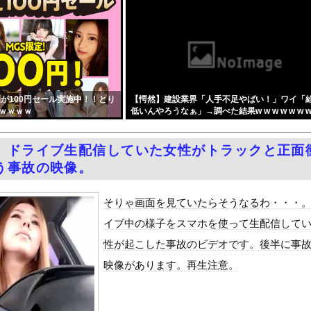
安が悪化しすぎてついに警察官が犯人を銃殺。いよいよアメリカみたい...
ンプさん ついに100万部を割ってしまう。何故ジャンプは読まれな...
されないのは、ウクライナ側が標的優先順位は低いとは判断か？！
ンフラ投資を怠った韓国、朝鮮半島全域を猛暑が直撃してしまった結果...
ヤバくね？アジア経済に影響出るし。」
が100円セール実施中！！とり
【愕然】建設業界「人手不足やばい！」ワイ「
VIVANT（ヴィヴァント）」
ｗｗｗｗ
低いんやろうなぁ」→調べた結果w w w w w w 
さんの初めての夏休み』をrawやhitomiを使わずに無料で読...
ダム「決壊」地元民「公式発表より死者多い！」中国政府「住民拘束！...
】ドライブ生配信していた女性がトラックと正面
6)の「目が離せないカラダ」がコチラ part5
う事故の映像。
の在日中国人、クマよけスプレー強盗指示の疑いで逮捕 → なお、...
で拡散してるおっぱいポロリ動画、何故か叩かれる・・・
そりゃ画面を見ていたらそうなるわ・・・
07億円で過去最高を記録
イブ中の様子をスマホを使って生配信して
を一周してきた
性が起こした事故のビデオです。後半に事
代表監督を追及「なぜ負けたのか」
映像があります。再生注意。
べきか…1万年ぶり史上最大級の火山の兆し＝韓国の反応
いた。私が上に物を投げるフリをする → 猫はこうなります…