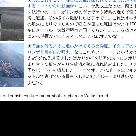
いうＡＶ女優ｗｗｗｗｗｗｗｗｗｗw
するヨットからの動画がすごい。
予想以上だった。南太
ックのり入れたけど出てこないの！！
を航行中のヨットがトンガのヴァヴァウ諸島の近くで軽
海に遭遇。その様子を撮影したビデオです。これは水中
の噴火によりできたもので軽石が覆った範囲はおよそ15
警官が包丁男に発砲したシーンのモザ無し映像が公開される。
キロメートル（大阪府堺市と同じくらい）。ここを抜け
に6～8時間かかったんだって。これはすごいなー。
★
海面を滑るように追いかけてくる火砕流。イタリアの
ロンボリ島が再び噴火。
なにこれ怖い・・・。というか
えw(ﾟoﾟ)w先月噴火したばかりのイタリアのストロンボ
or 相互RSS
g
また大きな噴火があり火砕流が海に流れ込みました。そ
が管理しています。 RSS設定 更新順130件まで。それ以降の古いも
子をボートから撮影したビデオです。これボートはフル
ットルで逃げている最中らしんだけどボートより速いな
(@_@;)
o: Tourists capture moment of eruption on White Island