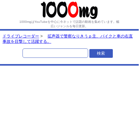
1000mgはYouTubeを中心に今ネットで話題の動画を集めています。
幅
広いジャンルを毎日更新。
ドライブレコーダー
>
拡声器で警察なりきうｐ主、バイクと車の右直
事故を目撃して活躍する。