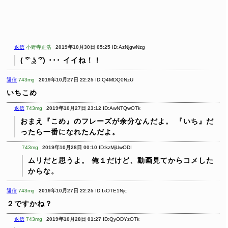
返信
小野寺正浩
2019年10月30日 05:25
ID:AzNjgwNzg
( ͡° ͜ʖ ͡°) ･･･ イイね！！
返信
743mg
2019年10月27日 22:25
ID:Q4MDQ0NzU
いちこめ
返信
743mg
2019年10月27日 23:12
ID:AwNTQwOTk
おまえ『こめ』のフレーズが余分なんだよ。
『いち』だ
ったら一番になれたんだよ。
743mg
2019年10月28日 00:10
ID:kzMjUwODI
ムリだと思うよ。
俺１だけど、動画見てからコメした
からな。
返信
743mg
2019年10月27日 22:25
ID:IxOTE1Njc
２ですかね？
返信
743mg
2019年10月28日 01:27
ID:QyODYzOTk