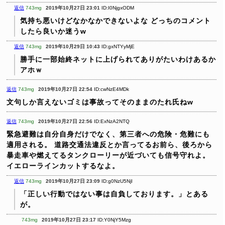
返信
743mg
2019年10月27日 23:01
ID:I0NjgxODM
気持ち悪いけどなかなかできないよな
どっちのコメント
したら良いか迷うw
返信
743mg
2019年10月29日 10:43
ID:gxNTYyMjE
勝手に一部始終ネットに上げられてありがたいわけあるか
アホｗ
返信
743mg
2019年10月27日 22:54
ID:cwNzE4MDk
文句しか言えないゴミは事故ってそのままのたれ氏ねw
返信
743mg
2019年10月27日 22:56
ID:ExNzA2NTQ
緊急避難は自分自身だけでなく、第三者への危険・危難にも
適用される。
道路交通法違反とか言ってるお前ら、後ろから
暴走車や燃えてるタンクローリーが近づいても信号守れよ。
イエローラインカットするなよ。
返信
743mg
2019年10月27日 23:09
ID:g0NzU5NjI
「正しい行動ではない事は自負しております。」とある
が。
743mg
2019年10月27日 23:17
ID:Y0NjY5Mzg