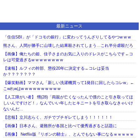
最新ニュース
「住信SBI」が「ドコモの銀行」に変わってうんざりしてるやつw w w
熊さん、人間が勝手に山壊した結果殺されてしまう…これ半分虐殺だろ
【画像】俺たちの姫、佳子さまのお気に入りのドレスがこちらです←コ
レは可愛過ぎるw w w w w w w w
【速報】ルフィの幹部、懲役20年に決定する←コレは妥当
か？？？？？？？
【爆笑動画】ママさん「新しい洗濯機買って1発目に回したらコレw」←
こwれwはw w w w w w w w w w
【人工障がい者】 甥(28)「両親が亡くなったんで僕のこと引き取ってほ
しいんですけど！」なんでいい年したヒキニートを引き取らなきゃいけ
ないんだ...
【悲報】立川志らく、ガチでブチギレてしまう！！！！！！
【画像】日本さん、避難所が各国と比べて優秀過ぎると話題に
【画像】 Netflix版『リボンの騎士』、とんでもない事になるｗｗｗｗｗ