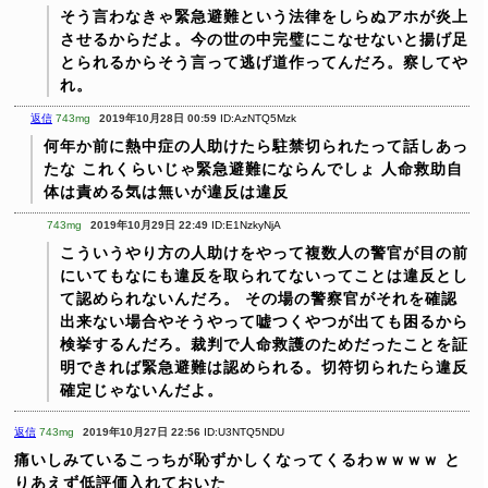
そう言わなきゃ緊急避難という法律をしらぬアホが炎上
させるからだよ。今の世の中完璧にこなせないと揚げ足
とられるからそう言って逃げ道作ってんだろ。察してや
れ。
返信
743mg
2019年10月28日 00:59
ID:AzNTQ5Mzk
何年か前に熱中症の人助けたら駐禁切られたって話しあっ
たな
これくらいじゃ緊急避難にならんでしょ
人命救助自
体は責める気は無いが違反は違反
743mg
2019年10月29日 22:49
ID:E1NzkyNjA
こういうやり方の人助けをやって複数人の警官が目の前
にいてもなにも違反を取られてないってことは違反とし
て認められないんだろ。
その場の警察官がそれを確認
出来ない場合やそうやって嘘つくやつが出ても困るから
検挙するんだろ。裁判で人命救護のためだったことを証
明できれば緊急避難は認められる。切符切られたら違反
確定じゃないんだよ。
返信
743mg
2019年10月27日 22:56
ID:U3NTQ5NDU
痛いしみているこっちが恥ずかしくなってくるわｗｗｗｗ
と
りあえず低評価入れておいた