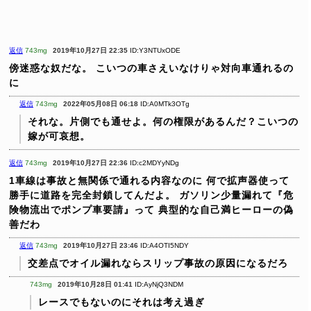
返信
743mg
2019年10月27日 22:35
ID:Y3NTUxODE
傍迷惑な奴だな。
こいつの車さえいなけりゃ対向車通れるの
に
返信
743mg
2022年05月08日 06:18
ID:A0MTk3OTg
それな。片側でも通せよ。何の権限があるんだ？こいつの
嫁が可哀想。
返信
743mg
2019年10月27日 22:36
ID:c2MDYyNDg
1車線は事故と無関係で通れる内容なのに
何で拡声器使って
勝手に道路を完全封鎖してんだよ。
ガソリン少量漏れて『危
険物流出でポンプ車要請』って
典型的な自己満ヒーローの偽
善だわ
返信
743mg
2019年10月27日 23:46
ID:A4OTI5NDY
交差点でオイル漏れならスリップ事故の原因になるだろ
743mg
2019年10月28日 01:41
ID:AyNjQ3NDM
レースでもないのにそれは考え過ぎ