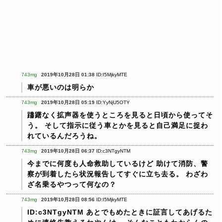
743mg
2019年10月28日 01:38
ID:I5MjkyMTE
車が悪いのは明らか
743mg
2019年10月28日 05:19
ID:YyNjU5OTY
躊躇なく拡声器を使うところを見ると日頃から使ってそ
う。
そして指示に従う車とかを見ると自己満足に捉わ
れているんだろうね。
743mg
2019年10月28日 06:37
ID:c3NTgyNTM
今までに何度も人命救助しているけど
助けて消防、警
察が到着したら状況報告してすぐに立ち去る。
わざわ
ざ名乗るやつって何なの？
743mg
2019年10月28日 08:56
ID:I5MjkyMTE
ID:c3NTgyNTM
あとでもめたときに証言してあげるた