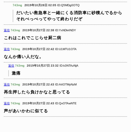
743mg
2019年10月28日 02:05
ID:Q5MDg0OTQ
だいたい救急車と一緒にくる消防車に砂積んでるから
それぺっぺってやって終わりだぞ
返信
743mg
2019年10月27日 22:38
ID:YxNDk4NDY
これはこれでこじらせ厨二病
返信
743mg
2019年10月27日 22:42
ID:U1MTU1OTA
なんか痛い人だな。
返信
743mg
2019年10月27日 23:32
ID:k3NTAzNjA
激痛
返信
743mg
2019年10月27日 22:43
ID:A4OTMyNzM
再生押したら負けかなと思ってる
返信
743mg
2019年10月27日 22:43
ID:QxOTAwNTE
声があいかわに似てる