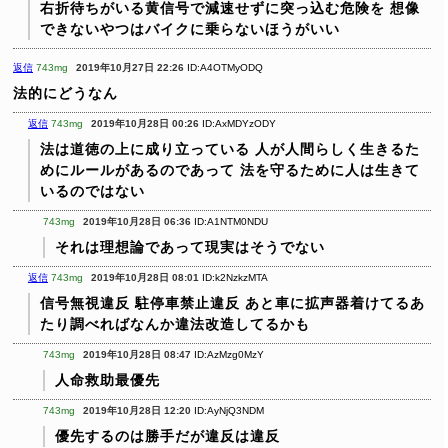
右折待ちがいる黄信号で減速せずに突っ込む危険を
想像
できないやつはバイクに乗らないほうがいい
返信
743mg
2019年10月27日 22:26
ID:A4OTMyODQ
法的にどうなん
返信
743mg
2019年10月28日 00:26
ID:AxMDYzODY
法は道徳の上に成り立っている
人が人間らしく生きるた
めにルールがあるのであって
法を守るために人は生きて
いるのではない
743mg
2019年10月28日 06:36
ID:A1NTM0NDU
それは理想論であって現実はそうでない
返信
743mg
2019年10月28日 08:01
ID:k2NzkzMTA
信号無視違反
駐停車禁止違反
あと車に拡声器着けてるあ
たり調べればなんか違法改造してるかも
743mg
2019年10月28日 08:47
ID:AzMzg0MzY
人命救助最優先
743mg
2019年10月28日 12:20
ID:AyNjQ3NDM
優先するのは勝手だが違反は違反