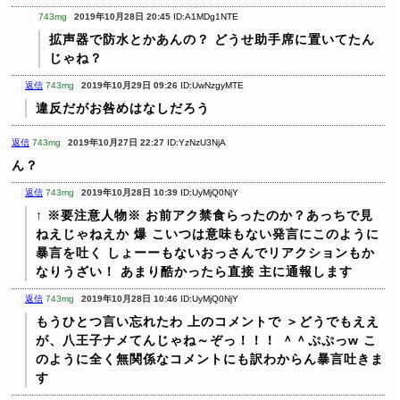
743mg
2019年10月28日 20:45
ID:A1MDg1NTE
拡声器で防水とかあんの？
どうせ助手席に置いてたん
じゃね？
返信
743mg
2019年10月29日 09:26
ID:UwNzgyMTE
違反だがお咎めはなしだろう
返信
743mg
2019年10月27日 22:27
ID:YzNzU3NjA
ん？
返信
743mg
2019年10月28日 10:39
ID:UyMjQ0NjY
↑
※要注意人物※
お前アク禁食らったのか？あっちで見
ねえじゃねえか 爆
こいつは意味もない発言にこのように
暴言を吐く
しょーーもないおっさんでリアクションもか
なりうざい！
あまり酷かったら直接 主に通報します
返信
743mg
2019年10月28日 10:46
ID:UyMjQ0NjY
もうひとつ言い忘れたわ
上のコメントで
＞どうでもええ
が、八王子ナメてんじゃね～ぞっ！！！ ＾＾ぷぷっw
こ
のように全く無関係なコメントにも訳わからん暴言吐きま
す