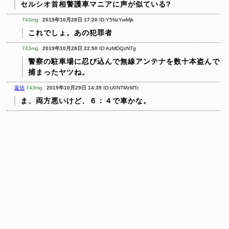
セルシオ首相警護車マニアに声が似ている?
743mg
2019年10月28日 17:20
ID:Y5NzYwMjk
これでしょ。あの犯罪者
743mg
2019年10月28日 22:50
ID:AzMDQzNTg
警察の駐車場に忍び込んで無線アンテナを数十本盗んで
捕まったヤツね。
返信
743mg
2019年10月29日 14:39
ID:U0NTMzMTc
ま、両方悪いけど、６：４で車かな。