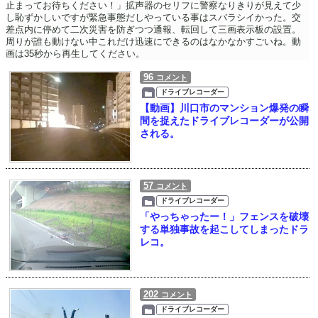
止まってお待ちください！」拡声器のセリフに警察なりきりが見えて少
し恥ずかしいですが緊急事態だしやっている事はスバラシイかった。交
差点内に停めて二次災害を防ぎつつ通報、転回して三画表示板の設置。
周りが誰も動けない中これだけ迅速にできるのはなかなかすごいね。動
画は35秒から再生してください。
96
コメント
ドライブレコーダー
【動画】川口市のマンション爆発の瞬
間を捉えたドライブレコーダーが公開
される。
57
コメント
ドライブレコーダー
「やっちゃったー！」フェンスを破壊
する単独事故を起こしてしまったドラ
レコ。
202
コメント
ドライブレコーダー