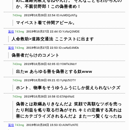
めに連絡先教えるねやんけ。
そんなこともわからんの
か、不親切野郎！この偽善者め！
743mg
2019年10月28日 22:54
ID:AzMDQzNTg
マイベスト着て仲間アピール。
返信
743mg
2019年10月27日 22:44
ID:YzNzQ3MDE
人命救助>道路交通法
ここテストに出ます
返信
743mg
2019年10月27日 22:53
ID:cwNzE4MDk
偽善者だらけのコメント
743mg
2019年10月28日 02:05
ID:Y0MTk3MzY
出たw あらゆる善を偽善とする奴www
743mg
2019年10月28日 05:21
ID:YyNjU5OTY
ホント、物事をそうゆうふうにしか捉えられないクズ
743mg
2019年10月28日 10:58
ID:E5NjI4NzE
偽善とは欺瞞ありきなんだよ
笑顔で高額なツボを売っ
たり利益を毟り取る行為がそれ
キミの定義する其れは
善にカテゴライズされるんだよ
また一つ賢くなったね
返信
743mg
2019年10月28日 15:53
ID:A0MTIzNTE