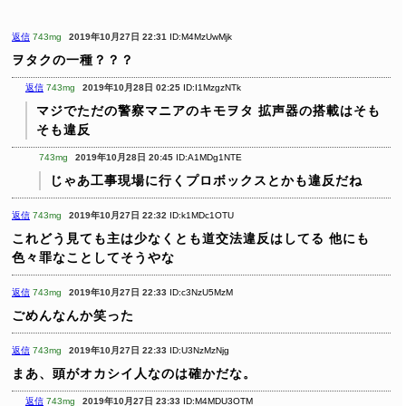
返信
743mg
2019年10月27日 22:31
ID:M4MzUwMjk
ヲタクの一種？？？
返信
743mg
2019年10月28日 02:25
ID:I1MzgzNTk
マジでただの警察マニアのキモヲタ
拡声器の搭載はそも
そも違反
743mg
2019年10月28日 20:45
ID:A1MDg1NTE
じゃあ工事現場に行くプロボックスとかも違反だね
返信
743mg
2019年10月27日 22:32
ID:k1MDc1OTU
これどう見ても主は少なくとも道交法違反はしてる
他にも
色々罪なことしてそうやな
返信
743mg
2019年10月27日 22:33
ID:c3NzU5MzM
ごめんなんか笑った
返信
743mg
2019年10月27日 22:33
ID:U3NzMzNjg
まあ、頭がオカシイ人なのは確かだな。
返信
743mg
2019年10月27日 23:33
ID:M4MDU3OTM