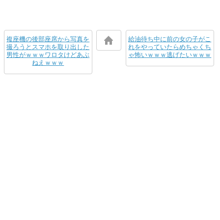
複座機の後部座席から写真を
給油待ち中に前の女の子がこ
撮ろうとスマホを取り出した
れをやっていたらめちゃくち
男性がｗｗｗワロタけどあぶ
ゃ怖いｗｗｗ逃げたいｗｗｗ
ねえｗｗｗ