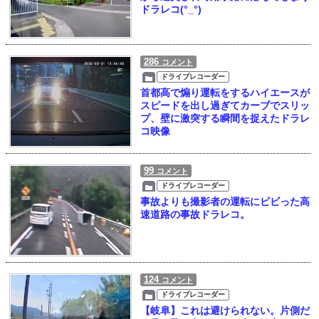
ドラレコ(°_°)
286
コメント
ドライブレコーダー
首都高で煽り運転をするハイエースが
スピードを出し過ぎてカーブでスリッ
プ、壁に激突する瞬間を捉えたドラレ
コ映像
99
コメント
ドライブレコーダー
事故よりも撮影者の運転にビビった高
速道路の事故ドラレコ。
124
コメント
ドライブレコーダー
【岐阜】これは避けられない。片側だ