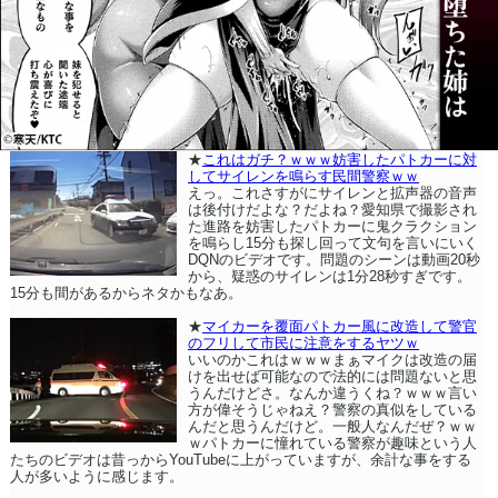
★
これはガチ？ｗｗｗ妨害したパトカーに対
してサイレンを鳴らす民間警察ｗｗ
えっ。これさすがにサイレンと拡声器の音声
は後付けだよな？だよね？愛知県で撮影され
た進路を妨害したパトカーに鬼クラクション
を鳴らし15分も探し回って文句を言いにいく
DQNのビデオです。問題のシーンは動画20秒
から、疑惑のサイレンは1分28秒すぎです。
15分も間があるからネタかもなあ。
★
マイカーを覆面パトカー風に改造して警官
のフリして市民に注意をするヤツｗ
いいのかこれはｗｗｗまぁマイクは改造の届
けを出せば可能なので法的には問題ないと思
うんだけどさ。なんか違うくね？ｗｗｗ言い
方が偉そうじゃねえ？警察の真似をしている
んだと思うんだけど。一般人なんだぜ？ｗｗ
ｗパトカーに憧れている警察が趣味という人
たちのビデオは昔っからYouTubeに上がっていますが、余計な事をする
人が多いように感じます。