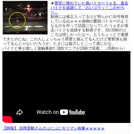
★
警官に憧れていた偽パトカーうｐ主。逃走
バイクを追跡して「おいゴラッ！このやろ
ー」
動画には修正入ってるけど明らかに信号無視
しているねｗｗｗ偽物の覆面パトカーのよう
なものを作って話題になっていたうｐ主が逃
走バイクを追跡する動画です。3分33秒のと
ころは惜しかったなー。もうちょっとで逮捕
できたのにね。この人しょっちゅう県警と絡んでるんだけど警察側も困
ってるんじゃないだろうか。たまには協力しとこって感じかな。
バイクと車が激しく接触事故!! 消防マニアが10秒で現着。（35秒から）
【朗報】 吉岡里帆さんのぷにぷにモリマン画像ｗｗｗｗｗ