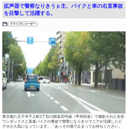
拡声器で警察なりきうｐ主、バイクと車の右直事故
を目撃して活躍する。
ドライブレコーダー
東京都八王子市千人町2丁目の国道20号線（甲州街道）で撮影された右折
ワンボックスと直進バイクの事故で警察になりきりマニアが活躍したビ
デオが人気になっています。「あっその場で止まってお待ちください。