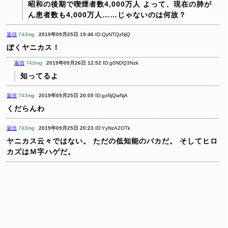
昭和の後期で喫煙者数4,000万人
よって、現在の肺が
ん患者数も4,000万人……じゃないのは何故？
返信
743mg
2019年09月25日 19:46
ID:QyNTQzNjQ
ぼくヤニカス！
返信
743mg
2019年09月26日 12:52
ID:g0NDQ3Nzk
知ってるよ
返信
743mg
2019年09月25日 20:05
ID:gxNjQwNjA
くだらんわ
返信
743mg
2019年09月25日 20:23
ID:YyNzA2OTk
ヤニカス云々ではない。
ただの低知能のバカだ。
そしてヒロ
カズはＭ字ハゲだ。