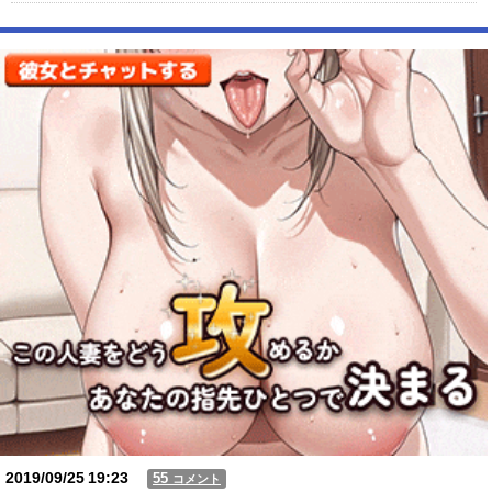
【画像】新人女性声優、水着になる「これって需要ありますか？」
【動画】USJの禁止エリアに子どもたちが続々乱入 → スタッフが注意し
ても止まらない事態に
Powered by livedoor 相互RSS
2019/09/25
19:23
55
コメント