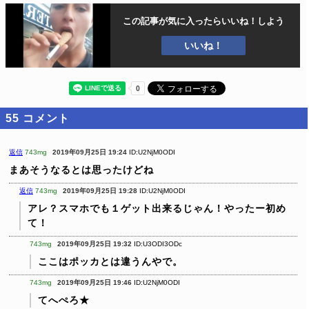
この記事が気に入ったら
いいね！しよう
いいね！
55
コメント
返信
743mg
2019年09月25日 19:24
ID:U2NjM0ODI
まあそうなるとは思ったけどね
返信
743mg
2019年09月25日 19:28
ID:U2NjM0ODI
アレ？スマホでも１ゲット出来るじゃん！やったー初め
て！
743mg
2019年09月25日 19:32
ID:U3ODI3ODc
ここはポッカとは違うんやで。
743mg
2019年09月25日 19:46
ID:U2NjM0ODI
てへぺろ★