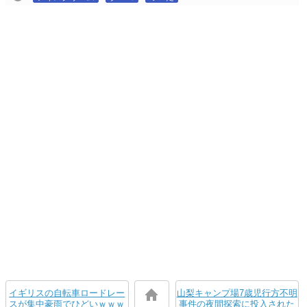
イギリスの自転車ロードレー
山梨キャンプ場7歳児行方不明
スが集中豪雨でひどいｗｗｗ
事件の夜間探索に投入された