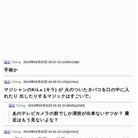
返信
743mg
2019年09月25日 20:37
ID:UzNDA2MjM
手術か
返信
743mg
2019年09月25日 20:39
ID:U3NjA2NzQ
マジシャンのKiLa (キラ) が
火のついたタバコを口の中に入
れたり
出したりするマジックはすごいで。
返信
743mg
2019年09月26日 06:32
ID:M0MDg5NDE
あのテレビカメラの前でしか演技が出来ないヤツか？
最
近はもう見ないよな？
返信
743mg
2019年09月25日 20:41
ID:U3NjA2NzQ