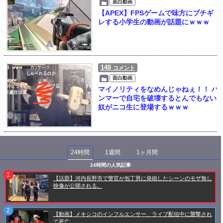
面白動画
【APEX】FPSゲームで味方にブチギ
レする小学生の動画が話題にｗｗｗ
148
コメント
面白動画
マイノリティをなめんじゃねぇ！！ ハ
ンマーで自宅を破壊するとんでもない
奴がニコ生に登場するｗｗｗ
24時間
1週間
1ヶ月間
24時間の人気記事
【話題】河内長野市で警官が包丁男に発砲したシーンのモザ無し
映像が公開される。
【動画】メキシコのインフルエンサー、ライブ配信中に襲撃され
て死亡。