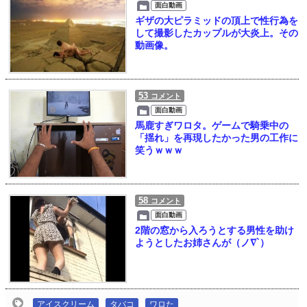
面白動画
ギザの大ピラミッドの頂上で性行為を
して撮影したカップルが大炎上。その
動画像。
53
コメント
面白動画
馬鹿すぎワロタ。ゲームで騎乗中の
「揺れ」を再現したかった男の工作に
笑うｗｗｗ
58
コメント
面白動画
2階の窓から入ろうとする男性を助け
ようとしたお姉さんが（ノ∇`）
アイスクリーム
タバコ
ワロた