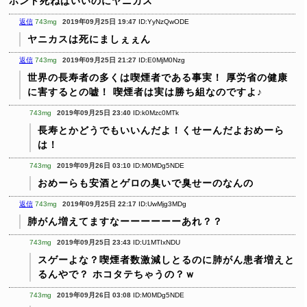
ホント死ねばいいのにヤニカス
返信
743mg
2019年09月25日 19:47
ID:YyNzQwODE
ヤニカスは死にましぇぇん
返信
743mg
2019年09月25日 21:27
ID:E0MjM0Nzg
世界の長寿者の多くは喫煙者である事実！
厚労省の健康
に害するとの嘘！
喫煙者は実は勝ち組なのですよ♪
743mg
2019年09月25日 23:40
ID:k0Mzc0MTk
長寿とかどうでもいいんだよ！くせーんだよおめーら
は！
743mg
2019年09月26日 03:10
ID:M0MDg5NDE
おめーらも安酒とゲロの臭いで臭せーのなんの
返信
743mg
2019年09月25日 22:17
ID:UwMjg3MDg
肺がん増えてますなーーーーーーあれ？？
743mg
2019年09月25日 23:43
ID:U1MTIxNDU
スゲーよな？喫煙者数激減しとるのに肺がん患者増えと
るんやで？
ホコタテちゃうの？ｗ
743mg
2019年09月26日 03:08
ID:M0MDg5NDE