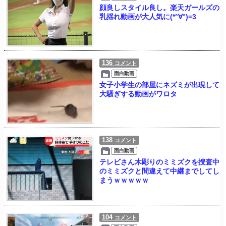
顔良しスタイル良し。楽天ガールズの
乳揺れ動画が大人気に(*°∀°)=3
136
コメント
面白動画
女子小学生の部屋にネズミが出現して
大騒ぎする動画がワロタ
138
コメント
面白動画
テレビさん木彫りのミミズクを捜査中
のミミズクと間違えて中継までしてし
まうｗｗｗｗｗ
104
コメント