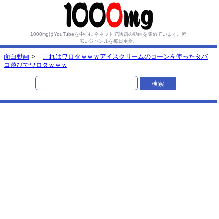
1000mgはYouTubeを中心に今ネットで話題の動画を集めています。
幅
広いジャンルを毎日更新。
面白動画
>
これはワロタｗｗｗアイスクリームのコーンを使ったタバ
コ遊びでワロタｗｗｗ