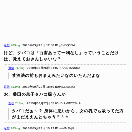
返信
743mg
2019年09月26日 12:50
ID:g0NDQ3Nzk
けど、タバコは「百害あって一利なし」っていうことだけ
は、覚えておきんしゃいな？
返信
743mg
2019年09月26日 21:07
ID:cxNTMxNDA
禁酒法の前もおまえみたいなのいたんだよな
返信
743mg
2019年09月26日 18:50
ID:cyODIwNzU
お、桑田の息子タバコ吸うんか
返信
743mg
2019年09月27日 05:05
ID:AyNDY2MzA
タバコだぁ～？ 身体に悪いから、女の乳でも吸ってた方
がまだええんとちゃう？＾＾
返信
743mg
2019年09月26日 19:12
ID:cwNTc2NjU