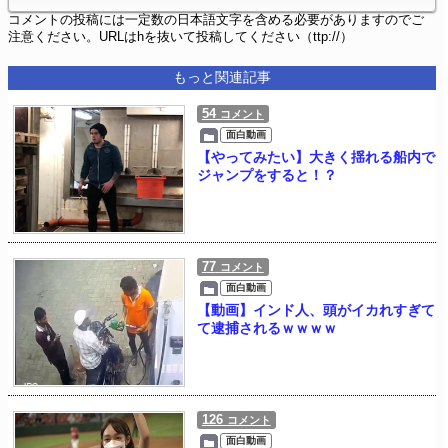
コメントの投稿には一定数の日本語文字を含める必要がありますのでご
注意ください。URLはhを抜いて投稿してください（ttp://）
もっと関連記事
54
コメント
面白動画
【やってみたい】大きく揺れる船内で
ジャンプをすると！？
77
コメント
面白動画
【動画】インド人、頭がイカれすぎて
て逮捕されるｗｗｗｗ
126
コメント
面白動画