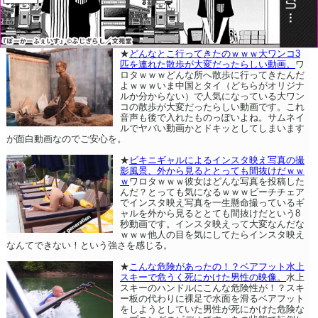
★
どんなとこ行ってきたのｗｗｗ大ワンコ3
匹を連れた散歩が大変だったらしい動画。
ワ
ロタｗｗｗどんな所へ散歩に行ってきたんだ
よｗｗｗいま中国とタイ（どちらがオリジナ
ルか分からない）で人気になっている大ワン
コの散歩が大変だったらしい動画です。これ
音声も後で入れたものっぽいよね。サムネイ
ルでヤバい動画かとドキッとしてしまいます
が面白動画なのでご安心を。
★
ビキニギャルによるインスタ映え写真の撮
影風景、外から見るととっても間抜けだｗｗ
ｗ
ワロタｗｗｗ彼女はどんな写真を投稿した
んだ？とっても気になるｗｗｗビーチチェア
でインスタ映え写真を一生懸命撮っているギ
ャルを外から見るととても間抜けだという8
秒動画です。インスタ映えって大変なんだな
ｗｗｗ他人の目を気にしてたらインスタ映え
なんてできない！という強さを感じる。
★
こんな危険があったの！？ベアフット水上
スキーで危うく死にかけた男性の映像。
水上
スキーのハンドルにこんな危険性が！？スキ
ー板の代わりに裸足で水面を滑るベアフット
をしようとしていた男性が死にかけた危険な