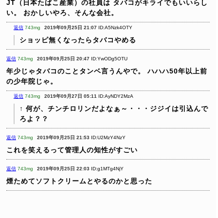
JT（日本たばこ産業）の社員は
タバコがキライでもいいらし
い。
おかしいやろ、そんな会社。
返信
743mg
2019年09月25日 21:07
ID:A5Nzk4OTY
ショッピ無くなったらタバコやめる
返信
743mg
2019年09月25日 20:47
ID:YwODg5OTU
年少じゃタバコのことタンベ言うんやで。
ハハハ50年以上前
の少年院じゃ。
返信
743mg
2019年09月27日 05:11
ID:AyNDY2MzA
↑ 何が、チンチロリンだよなぁ～・・・ジジイは引込んで
ろよ？？
返信
743mg
2019年09月25日 21:53
ID:U2MzY4NzY
これを笑えるって管理人の知性がすごい
返信
743mg
2019年09月25日 22:03
ID:g1MTg4NjY
煙ためてソフトクリームとやるのかと思った