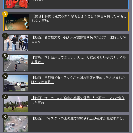
【動画】仲間に花火を水平撃ちしようとして障害を負ったかもし
れない事故。
【動画】名古屋栄で不良外人が警察官を突き飛ばす。逮捕しろや
ｗｗｗ
【宮崎】マジ勘弁してほしい。久しぶりに恐ろしい子供ミサイル
を見た。
【動画】首都高で4tトラックが原因の玉突き事故に巻き込まれた
軽バンの車載。
【動画】サッカーの試合中の落雷で選手1人が死亡、12人が負傷
した事故。
【動画】パキスタンの山の麓で撮影された鉄砲水が地獄すぎる。