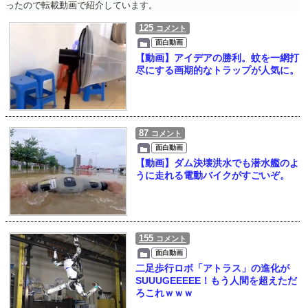
ったので転載動画で紹介しています。
125
コメント
面白動画
【動画】アイデアの勝利。蚊を一網打
尽にする画期的なトラップが人気に。
87
コメント
面白動画
【動画】ダム決壊洪水でも潜水艦のよ
うに走れる電動バイクがすごいぞ。
155
コメント
面白動画
二足歩行ロボ「アトラス」の進化が
SUUUGEEEEE！もう人間を超えただ
ろこれｗｗｗ