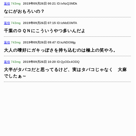
返信
743mg
2019年09月26日 00:21
ID:IxNzQ3MDk
なにがおもろいの？
返信
743mg
2019年09月26日 07:15
ID:IzMzE0MTA
千葉のＤＱＮにこういうやつ多いんだよ
返信
743mg
2019年09月26日 09:47
ID:kzNDI3Mjg
大人の嗜好にガキっぽさを持ち込むのは極上の笑やろ。
返信
743mg
2019年09月26日 10:20
ID:QyODc4ODQ
大半がタバコだと思ってるけど、実はタバコじゃなく 大麻
でしたぁ～