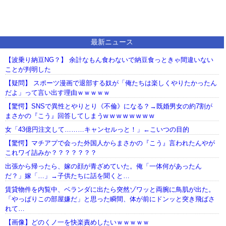
最新ニュース
【波乗り納豆NG？】 余計なもん食わないで納豆食っときゃ間違いない
ことが判明した
【疑問】 スポーツ漫画で退部する奴が「俺たちは楽しくやりたかったん
だよ」って言い出す理由ｗｗｗｗｗ
【驚愕】SNSで異性とやりとり《不倫》になる？→既婚男女の約7割が
まさかの『こう』回答してしまうw w w w w w w w
女「43億円注文して………キャンセルっと！」←こいつの目的
【驚愕】マチアプで会った外国人からまさかの『こう』言われたんやが
これワイ詰みか？？？？？？？
出張から帰ったら、嫁の顔が青ざめていた。俺「一体何があったん
だ？」嫁「…」→子供たちに話を聞くと…
賃貸物件を内覧中、ベランダに出たら突然ゾワッと両腕に鳥肌が出た。
「やっぱりこの部屋嫌だ」と思った瞬間、体が前にドンッと突き飛ばさ
れて…
【画像】どのくノ一を快楽責めしたいｗｗｗｗｗ