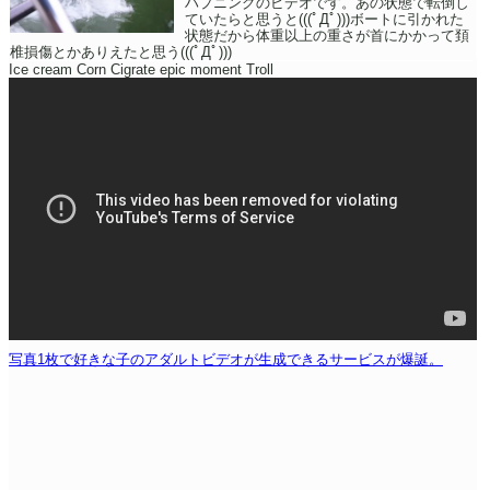
ハプニングのビデオです。あの状態で転倒し
ていたらと思うと(((ﾟДﾟ)))ボートに引かれた
状態だから体重以上の重さが首にかかって頚
椎損傷とかありえたと思う(((ﾟДﾟ)))
Ice cream Corn Cigrate epic moment Troll
写真1枚で好きな子のアダルトビデオが生成できるサービスが爆誕。