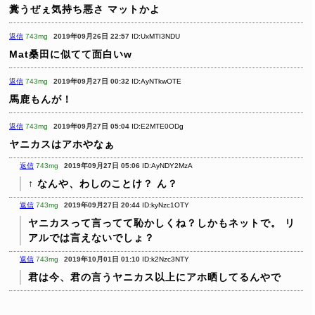
糞うぜぇ気持ち悪さ
マットかよ
返信
743mg
2019年09月26日 22:57
ID:UxMTI3NDU
Mat桑田に似てて面白いw
返信
743mg
2019年09月27日 00:32
ID:AyNTkwOTE
馬鹿もんが！
返信
743mg
2019年09月27日 05:04
ID:E2MTE0ODg
ヤニカスはアホやなぁ
返信
743mg
2019年09月27日 05:06
ID:AyNDY2MzA
↑ なんや、わしのことけ？ ん？
返信
743mg
2019年09月27日 20:44
ID:kyNzc1OTY
ヤニカスって言ってて恥かしくね？しかもネットで。
リ
アルでは言えないでしょ？
返信
743mg
2019年10月01日 01:10
ID:k2Nzc3NTY
君は今、君の言うヤニカス以上にアホ晒してるんやで