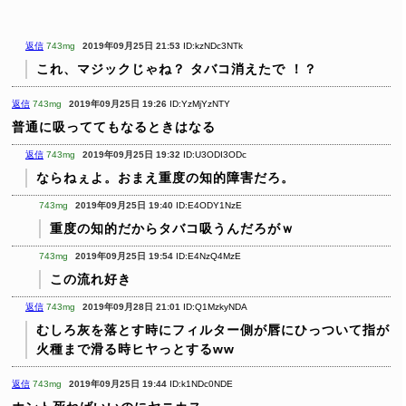
返信
743mg
2019年09月25日 21:53
ID:kzNDc3NTk
これ、マジックじゃね？
タバコ消えたで ！？
返信
743mg
2019年09月25日 19:26
ID:YzMjYzNTY
普通に吸っててもなるときはなる
返信
743mg
2019年09月25日 19:32
ID:U3ODI3ODc
ならねぇよ。おまえ重度の知的障害だろ。
743mg
2019年09月25日 19:40
ID:E4ODY1NzE
重度の知的だからタバコ吸うんだろがｗ
743mg
2019年09月25日 19:54
ID:E4NzQ4MzE
この流れ好き
返信
743mg
2019年09月28日 21:01
ID:Q1MzkyNDA
むしろ灰を落とす時にフィルター側が唇にひっついて指が
火種まで滑る時ヒヤっとするww
返信
743mg
2019年09月25日 19:44
ID:k1NDc0NDE