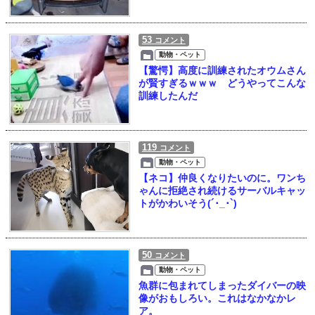
53
コメント
動物・ペット
【驚愕】高度に訓練されたオウムさん
が賢すぎるｗｗｗ どうやってこんな
訓練したんだ
119
コメント
動物・ペット
【ネコ】仲良くなりたいのに。ワンち
ゃんに拒絶され続けるサーバルキャッ
トがかわいそう(´･_･`)
50
コメント
動物・ペット
魚群に包まれてしまったダイバーの映
像がおもしろい。これはなかなかレ
ア。