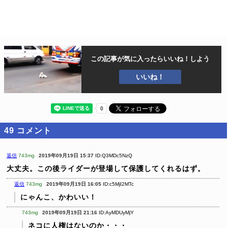
この記事が気に入ったら
いいね！しよう
いいね！
49
コメント
返信
743mg
2019年09月19日 15:37
ID:Q3MDc5NzQ
大丈夫。この後ライダーが登場して保護してくれるはず。
返信
743mg
2019年09月19日 16:05
ID:c5MjI2MTc
にゃんこ、かわいい！
743mg
2019年09月19日 21:16
ID:AyMDUyMjY
ネコに人権はないのか・・・