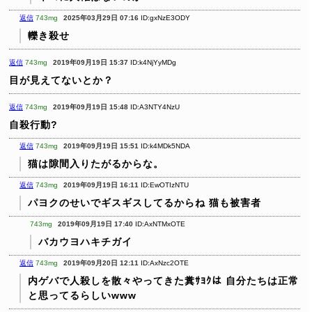
返信
743mg
2025年03月29日 07:16
ID:gxNzE3ODY
轢き殺せ
返信
743mg
2019年09月19日 15:37
ID:k4NjYyMDg
目が見えてないとか？
返信
743mg
2019年09月19日 15:48
ID:A3NTY4NzU
自殺行動?
返信
743mg
2019年09月19日 15:51
ID:k4MDk5NDA
猫は隙間入りたがるからな。
返信
743mg
2019年09月19日 16:11
ID:EwOTIzNTU
パヨクのせいでギスギスしてるからね
猫も被害者
743mg
2019年09月19日 17:40
ID:AxNTMxOTE
バカウヨハキチガイ
返信
743mg
2019年09月20日 12:11
ID:AxNzc2OTE
内ゲバで人殺しを散々やってきた糞ｻﾖｸは
自分たちは正常
と思ってるらしいwww