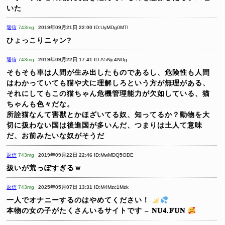
いた
返信
743mg
2019年09月21日 22:00
ID:UyMDg0MTI
ひょっこりニャン?
返信
743mg
2019年09月22日 17:41
ID:A5Njc4NDg
そもそも車は人間が生み出したものであるし、危険性も人間
はわかっていても猫や犬に理解しろという方が無理がある、
それにしてもこの猫ちゃん危機管理能力が欠如している、猫
ちゃんも色々だな。
所詮猫なんて害獣とかほざいてる奴、知ってるか？動物を大
切に扱わない国は後進国が多いんだ、つまりは土人て意味
だ、お前みたいな奴がそうだ
返信
743mg
2019年09月22日 22:46
ID:MwMDQ5ODE
扱いが荒っぽすぎるｗ
返信
743mg
2025年05月07日 13:31
ID:M4Mzc1Mzk
一人でオナニーするのはやめてください！
本物の女の子がたくさんいるサイトです – 𝐍𝐔𝟒.𝐅𝐔𝐍