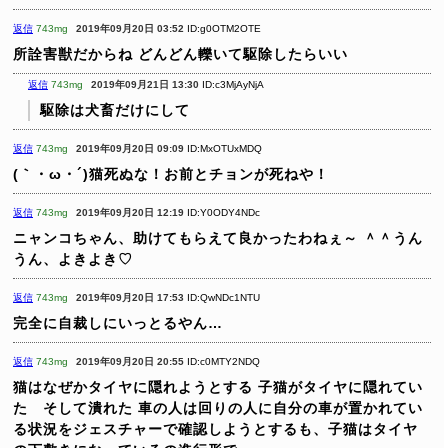
返信
743mg
2019年09月20日 03:52
ID:g0OTM2OTE
所詮害獣だからね
どんどん轢いて駆除したらいい
返信
743mg
2019年09月21日 13:30
ID:c3MjAyNjA
駆除は犬畜だけにして
返信
743mg
2019年09月20日 09:09
ID:MxOTUxMDQ
(｀・ω・´)猫死ぬな！お前とチョンが死ねや！
返信
743mg
2019年09月20日 12:19
ID:Y0ODY4NDc
ニャンコちゃん、助けてもらえて良かったわねぇ～ ＾＾うん
うん、よきよき♡
返信
743mg
2019年09月20日 17:53
ID:QwNDc1NTU
完全に自裁しにいっとるやん…
返信
743mg
2019年09月20日 20:55
ID:c0MTY2NDQ
猫はなぜかタイヤに隠れようとする
子猫がタイヤに隠れてい
た そして潰れた
車の人は回りの人に自分の車が置かれてい
る状況をジェスチャーで確認しようとするも、子猫はタイヤ