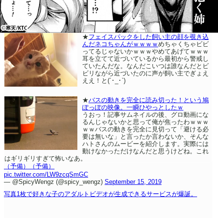
★
フェイスパックをした飼い主の顔を覗き込
んだネコちゃんがｗｗｗｗ
めちゃくちゃビビ
ってるじゃないかｗｗｗやめてあげてｗｗｗ
耳を立てて近づいているから最初から警戒し
ていたんだな。なんだこいつは誰なんだとビ
ビリながら近づいたのに声が飼い主でぎょえ
ええ！と(´･_･`)
★
バスの動きを完全に読み切った！という鳩
ぽっぽの映像。一瞬ひやっとしたｗ
うおっ！記事サムネイルの後、グロ動画にな
るんじゃないかと思って俺が焦ったわｗｗｗ
ｗｗバスの動きを完全に見切って「避ける必
要は無いな」と言ったか言わないか、そんな
ハトさんのムービーを紹介します。実際には
動けなかっただけなんだと思うけどね。これ
はギリギリすぎて怖いなあ。
（予備）
（予備）
pic.twitter.com/LW9zcqSmGC
— @SpicyWengz (@spicy_wengz)
September 15, 2019
写真1枚で好きな子のアダルトビデオが生成できるサービスが爆誕。