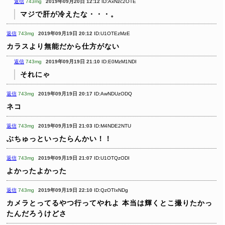
返信
743mg
2019年09月20日 12:12
ID:AxNzc2OTE
マジで肝が冷えたな・・・。
返信
743mg
2019年09月19日 20:12
ID:U1OTEzMzE
カラスより無能だから仕方がない
返信
743mg
2019年09月19日 21:10
ID:E0MzM1NDI
それにゃ
返信
743mg
2019年09月19日 20:17
ID:AwNDUzODQ
ネコ
返信
743mg
2019年09月19日 21:03
ID:M4NDE2NTU
ぶちゅっといったらんかい！！
返信
743mg
2019年09月19日 21:07
ID:U1OTQzODI
よかったよかった
返信
743mg
2019年09月19日 22:10
ID:QzOTIxNDg
カメラとってるやつ行ってやれよ
本当は輝くとこ撮りたかっ
たんだろうけどさ