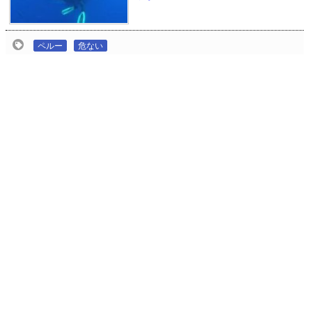
ペルー
危ない