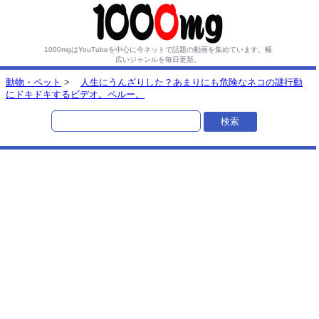
1000mgはYouTubeを中心に今ネットで話題の動画を集めています。
幅
広いジャンルを毎日更新。
動物・ペット
>
人生にうんざりした？あまりにも危険なネコの謎行動
にドキドキするビデオ。ペルー。