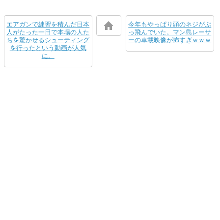
エアガンで練習を積んだ日本
今年もやっぱり頭のネジがぶ
人がたった一日で本場の人た
っ飛んでいた。マン島レーサ
ちを驚かせるシューティング
ーの車載映像が怖すぎｗｗｗ
を行ったという動画が人気
に。