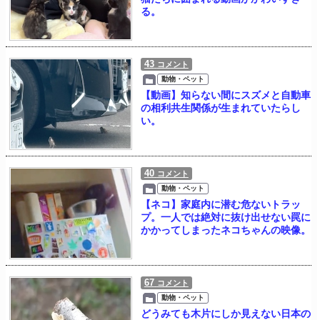
る。
43
コメント
動物・ペット
【動画】知らない間にスズメと自動車
の相利共生関係が生まれていたらし
い。
40
コメント
動物・ペット
【ネコ】家庭内に潜む危ないトラッ
プ。一人では絶対に抜け出せない罠に
かかってしまったネコちゃんの映像。
67
コメント
動物・ペット
どうみても木片にしか見えない日本の