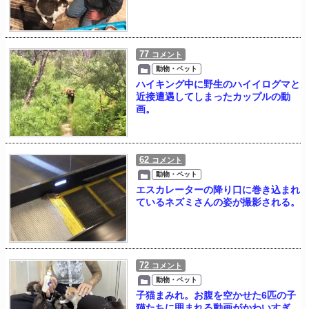
77
コメント
動物・ペット
ハイキング中に野生のハイイログマと
近接遭遇してしまったカップルの動
画。
62
コメント
動物・ペット
エスカレーターの降り口に巻き込まれ
ているネズミさんの姿が撮影される。
72
コメント
動物・ペット
子猫まみれ。お腹を空かせた6匹の子
猫たちに囲まれる動画がかわいすぎ