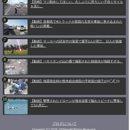
【宮崎】マジ勘弁してほしい。久しぶりに恐ろしい子供ミサイル
を見た。
【動画】首都高で4tトラックが原因の玉突き事故に巻き込まれた
軽バンの車載。
【動画】サッカーの試合中の落雷で選手1人が死亡、12人が負傷
した事故。
【動画】パキスタンの山の麓で撮影された鉄砲水が地獄すぎる。
【動画】地震発生時の熊本総合病院の手術室の様子が(((ﾟДﾟ)))
【動画】撃墜されたドローンが海水浴客で賑わうビーチに墜落し
て3人死亡。
ブログについて
Copyright (C) 2026 1000mgAll Rights Reserved.