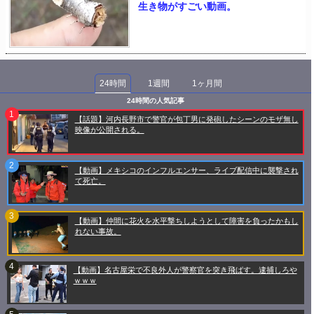
生き物がすごい動画。
24時間
1週間
1ヶ月間
24時間の人気記事
【話題】河内長野市で警官が包丁男に発砲したシーンのモザ無し
映像が公開される。
【動画】メキシコのインフルエンサー、ライブ配信中に襲撃され
て死亡。
【動画】仲間に花火を水平撃ちしようとして障害を負ったかもし
れない事故。
【動画】名古屋栄で不良外人が警察官を突き飛ばす。逮捕しろや
ｗｗｗ