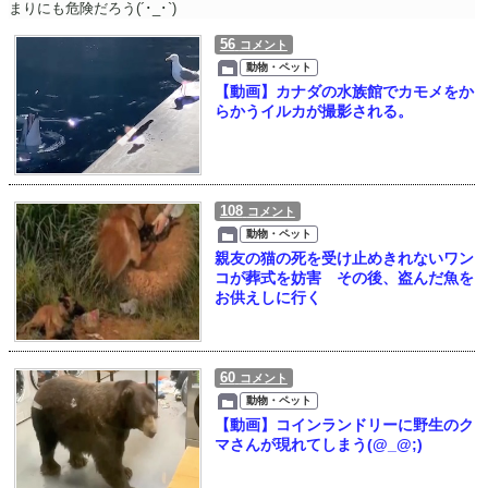
まりにも危険だろう(´･_･`)
56
コメント
動物・ペット
【動画】カナダの水族館でカモメをか
らかうイルカが撮影される。
108
コメント
動物・ペット
親友の猫の死を受け止めきれないワン
コが葬式を妨害 その後、盗んだ魚を
お供えしに行く
60
コメント
動物・ペット
【動画】コインランドリーに野生のク
マさんが現れてしまう(@_@;)