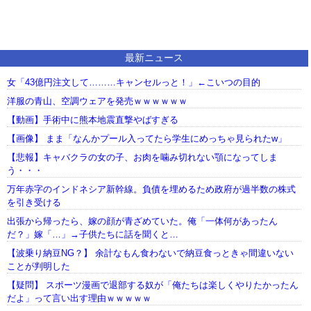
最新ニュース
女「43億円注文して………キャンセルっと！」←こいつの目的
洋服の青山、空調ウェアを発売ｗｗｗｗｗｗ
【動画】手術中に熊本地震直撃やばすぎる
【画像】 まま「なんかプール入ってたら学生にめっちゃ見られたw」
【悲報】キャバクラの女の子、お肉を噛み切れない顎になってしま
う・・・
万年赤字のインドネシア新幹線。負債を埋めるため政府が過半数の株式
を引き受ける
出張から帰ったら、嫁の顔が青ざめていた。俺「一体何があったん
だ？」嫁「…」→子供たちに話を聞くと…
【波乗り納豆NG？】 余計なもん食わないで納豆食っときゃ間違いない
ことが判明した
【疑問】 スポーツ漫画で退部する奴が「俺たちは楽しくやりたかったん
だよ」って言い出す理由ｗｗｗｗｗ