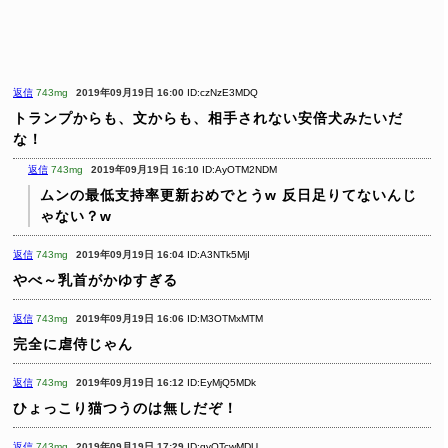
返信
743mg
2019年09月19日 16:00
ID:czNzE3MDQ
トランプからも、文からも、相手されない安倍犬みたいだ
な！
返信
743mg
2019年09月19日 16:10
ID:AyOTM2NDM
ムンの最低支持率更新おめでとうw
反日足りてないんじ
ゃない？w
返信
743mg
2019年09月19日 16:04
ID:A3NTk5MjI
やべ～乳首がかゆすぎる
返信
743mg
2019年09月19日 16:06
ID:M3OTMxMTM
完全に虐侍じゃん
返信
743mg
2019年09月19日 16:12
ID:EyMjQ5MDk
ひょっこり猫つうのは無しだぞ！
返信
743mg
2019年09月19日 17:29
ID:gyOTcwMDU