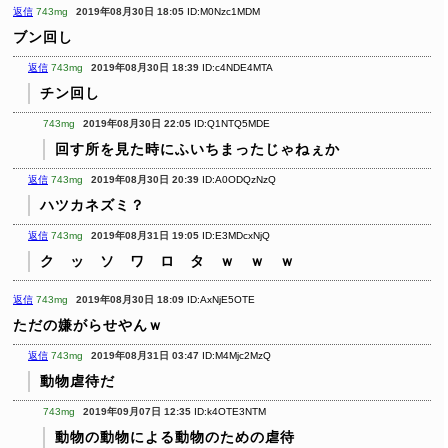
返信
743mg
2019年08月30日 18:05
ID:M0Nzc1MDM
ブン回し
返信
743mg
2019年08月30日 18:39
ID:c4NDE4MTA
チン回し
743mg
2019年08月30日 22:05
ID:Q1NTQ5MDE
回す所を見た時にふいちまったじゃねぇか
返信
743mg
2019年08月30日 20:39
ID:A0ODQzNzQ
ハツカネズミ？
返信
743mg
2019年08月31日 19:05
ID:E3MDcxNjQ
ク ッ ソ ワ ロ タ ｗ ｗ ｗ
返信
743mg
2019年08月30日 18:09
ID:AxNjE5OTE
ただの嫌がらせやんｗ
返信
743mg
2019年08月31日 03:47
ID:M4Mjc2MzQ
動物虐待だ
743mg
2019年09月07日 12:35
ID:k4OTE3NTM
動物の動物による動物のための虐待