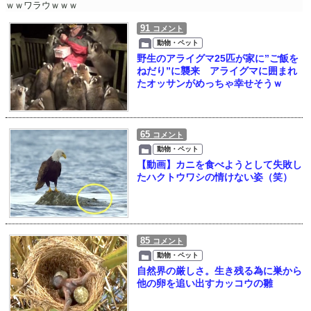
ｗｗワラウｗｗｗ
91
コメント
動物・ペット
野生のアライグマ25匹が家に”ご飯を
ねだり”に襲来 アライグマに囲まれ
たオッサンがめっちゃ幸せそうｗ
65
コメント
動物・ペット
【動画】カニを食べようとして失敗し
たハクトウワシの情けない姿（笑）
85
コメント
動物・ペット
自然界の厳しさ。生き残る為に巣から
他の卵を追い出すカッコウの雛