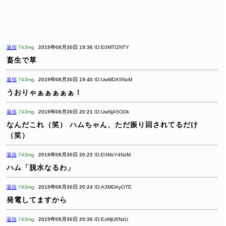
返信
743mg
2019年08月30日 19:36
ID:E0MTI2NTY
畜生で草
返信
743mg
2019年08月30日 19:40
ID:UwMDA5NzM
うおりゃぁぁぁぁぁ！
返信
743mg
2019年08月30日 20:21
ID:UwNjA5ODk
なんだこれ（笑）
ハムちゃん、ただ振り回されてるだけ
（笑）
返信
743mg
2019年08月30日 20:22
ID:E0MzY4NzM
ハム「脱水なるわ」
返信
743mg
2019年08月30日 20:24
ID:A3MDAyOTE
発電してますから
返信
743mg
2019年08月30日 20:36
ID:ExMjU0NzU