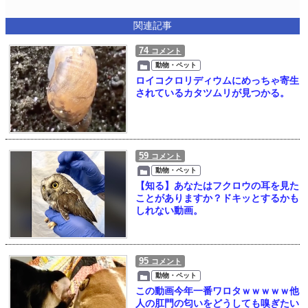
関連記事
74
コメント
動物・ペット
ロイコクロリディウムにめっちゃ寄生
されているカタツムリが見つかる。
59
コメント
動物・ペット
【知る】あなたはフクロウの耳を見た
ことがありますか？ドキッとするかも
しれない動画。
95
コメント
動物・ペット
この動画今年一番ワロタｗｗｗｗｗ他
人の肛門の匂いをどうしても嗅ぎたい