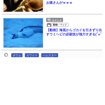
お猿さんがｗｗｗ
95
コメント
動物・ペット
【動画】海底からゴカイを引きずり出
すウミヘビの必殺技が強力すぎる(ﾟoﾟ)
オウム
カワイイ
ハムスター