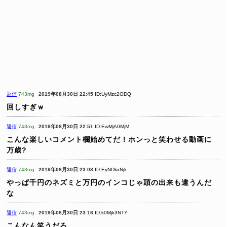
返信
743mg
2019年08月30日 22:45
ID:UyMzc2ODQ
回しすぎｗ
返信
743mg
2019年08月30日 22:51
ID:EwMjA0MjM
こんな楽しいコメント欄始めてだ！ホンっと笑わせる動画に
万歳?
返信
743mg
2019年08月30日 23:08
ID:EyNDkxNjk
やっぱ千円のネズミと万円のインコじゃ頭の出来も違うんだ
な
返信
743mg
2019年08月30日 23:16
ID:k0Mjk3NTY
こんなん笑うだろ