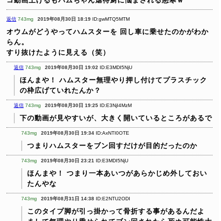
コ動画上げるもハムちゃん虐待厨に悩まされる悪寒ｗ
返信
743mg
2019年08月30日 18:19
ID:gwMTQ5MTM
オウムがどうやってハムスターを
回し車に乗せたのかがわか
らん。
すり抜けたように見える（笑）
返信
743mg
2019年08月30日 19:02
ID:E3MDI5NjU
ほんまや！
ハムスター無理やり押し付けてプラスチック
の枠広げていれたんか？
返信
743mg
2019年08月30日 19:25
ID:E3NjI4MzM
下の動画が見やすいが、大きく開いているところがあるで
743mg
2019年08月30日 19:34
ID:AxNTI0OTE
つまりハムスターをブン回すだけが目的だったのか
743mg
2019年08月30日 23:21
ID:E3MDI5NjU
ほんまや！
つまり一本あいつがあらかじめ外しておい
たんやな
743mg
2019年08月31日 14:38
ID:E2NTU2ODI
このタイプ脚が引っ掛かって骨折する事があるんだよ