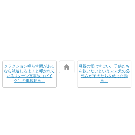
クラクション鳴らす間がある
母親の愛はすごい。子供たち
なら減速しろよ！と叩かれて
を救いたいというママ犬の必
いるUターン直事故（バイ
死さが子犬たちを救った動
ク）の車載動画。
画。