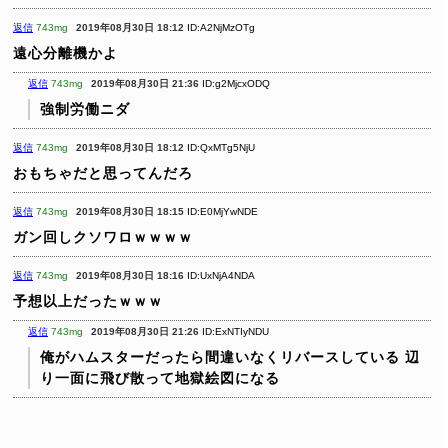
返信
743mg
2019年08月30日 18:12
ID:A2NjMzOTg
遠心分離機かよ
返信
743mg
2019年08月30日 21:36
ID:g2MjcxODQ
強制労働ニダ
返信
743mg
2019年08月30日 18:12
ID:QxMTg5NjU
おもちゃだと思ってんだろ
返信
743mg
2019年08月30日 18:15
ID:E0MjYwNDE
ガン回しクソワロｗｗｗｗ
返信
743mg
2019年08月30日 18:16
ID:UxNjA4NDA
予想以上だったｗｗｗ
返信
743mg
2019年08月30日 21:26
ID:ExNTIyNDU
俺がハムスターだったら間違いなくリバースしている
辺
り一面に飛び散って地獄絵図になる