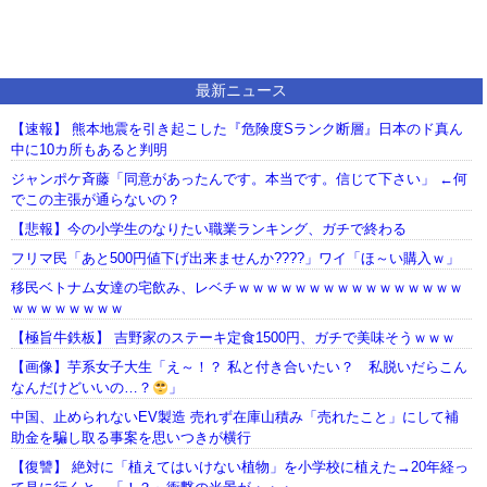
最新ニュース
【速報】 熊本地震を引き起こした『危険度Sランク断層』日本のド真ん
中に10カ所もあると判明
ジャンポケ斉藤「同意があったんです。本当です。信じて下さい」 ←何
でこの主張が通らないの？
【悲報】今の小学生のなりたい職業ランキング、ガチで終わる
フリマ民「あと500円値下げ出来ませんか????」ワイ「ほ～い購入ｗ」
移民ベトナム女達の宅飲み、レベチｗｗｗｗｗｗｗｗｗｗｗｗｗｗｗｗ
ｗｗｗｗｗｗｗｗ
【極旨牛鉄板】 吉野家のステーキ定食1500円、ガチで美味そうｗｗｗ
【画像】芋系女子大生「え～！？ 私と付き合いたい？ 私脱いだらこん
なんだけどいいの…？
」
中国、止められないEV製造 売れず在庫山積み「売れたこと」にして補
助金を騙し取る事案を思いつきが横行
【復讐】 絶対に「植えてはいけない植物」を小学校に植えた→20年経っ