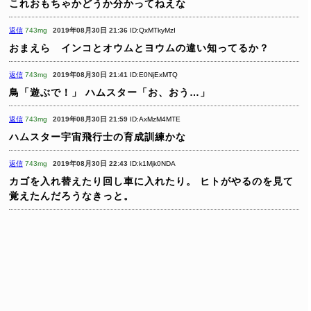
これおもちゃかどうか分かってねえな
返信
743mg
2019年08月30日 21:36
ID:QxMTkyMzI
おまえら インコとオウムとヨウムの違い知ってるか？
返信
743mg
2019年08月30日 21:41
ID:E0NjExMTQ
鳥「遊ぶで！」
ハムスター「お、おう…」
返信
743mg
2019年08月30日 21:59
ID:AxMzM4MTE
ハムスター宇宙飛行士の育成訓練かな
返信
743mg
2019年08月30日 22:43
ID:k1Mjk0NDA
カゴを入れ替えたり回し車に入れたり。
ヒトがやるのを見て
覚えたんだろうなきっと。