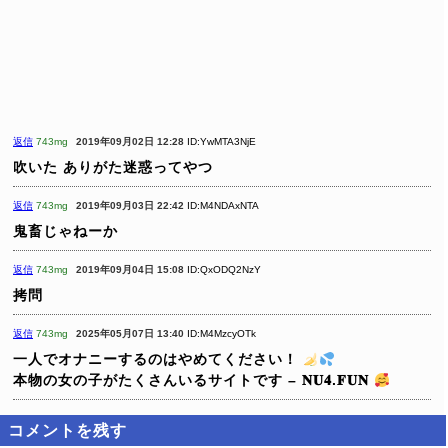
返信
743mg
2019年09月02日 12:28
ID:YwMTA3NjE
吹いた
ありがた迷惑ってやつ
返信
743mg
2019年09月03日 22:42
ID:M4NDAxNTA
鬼畜じゃねーか
返信
743mg
2019年09月04日 15:08
ID:QxODQ2NzY
拷問
返信
743mg
2025年05月07日 13:40
ID:M4MzcyOTk
一人でオナニーするのはやめてください！
本物の女の子がたくさんいるサイトです – 𝐍𝐔𝟒.𝐅𝐔𝐍
コメントを残す