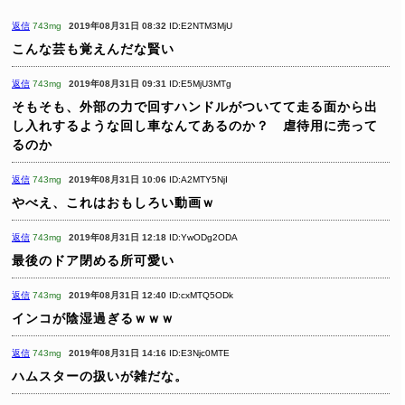
返信
743mg
2019年08月31日 08:32
ID:E2NTM3MjU
こんな芸も覚えんだな賢い
返信
743mg
2019年08月31日 09:31
ID:E5MjU3MTg
そもそも、外部の力で回すハンドルがついてて走る面から出
し入れするような回し車なんてあるのか？ 虐待用に売って
るのか
返信
743mg
2019年08月31日 10:06
ID:A2MTY5NjI
やべえ、これはおもしろい動画ｗ
返信
743mg
2019年08月31日 12:18
ID:YwODg2ODA
最後のドア閉める所可愛い
返信
743mg
2019年08月31日 12:40
ID:cxMTQ5ODk
インコが陰湿過ぎるｗｗｗ
返信
743mg
2019年08月31日 14:16
ID:E3Njc0MTE
ハムスターの扱いが雑だな。