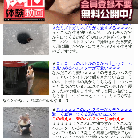
★
釣り人にゴハンをねだりに氷の穴から出て
きたミズトガリネズミが可愛すぎるｗｗｗ
へ
ぇ～こんな生き物いるんだ。しかもそんな穴
から出てくるのw(ﾟoﾟ)wロシア連邦バシキリ
ア（バシコルトスタン）で撮影された氷穴釣
り用に開けた穴から出てきたカワイイ生き物
のビデオです。
★
コカコーラのボトルの奥から┃_・) ジーっ
と見つめるハムスターが可愛いｗｗｗ
なんだこれ可愛いｗｗｗ「のぞき見ハムスタ
ー」というタイトルで紹介されているコーラ
のペットボトルの奥からこちらを┃_・) ジー
っと見つめているハムスターのビデオが可愛
かったので紹介します。ずっと同じ格好でこ
ちらを┃_・) ジーっと・・・。カメラが気に
なるのかな。これはかわいい(*´д｀*)
★
ちょｗｗｗこのハムスターなんぞ？ｗｗｗ
激しく威嚇してくる恐怖のハムスター
この構えｗ 並のハムスターじゃねえｗ
えええええ！？これは本物ですか！？こんな
ハムスターいるの？もしかして、また私は騙
されているの！？激しく威嚇し格闘技でもや
っているような構えで襲いかかってくる恐怖