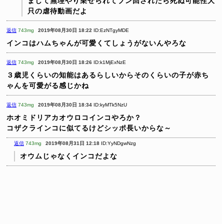
まして無理やり乗せられてブン回されたら死ぬ可能性大
只の虐待動画だよ
返信
743mg
2019年08月30日 18:22
ID:EzNTgyMDE
インコはハムちゃんが可愛くてしょうがないんやろな
返信
743mg
2019年08月30日 18:26
ID:k1MjExNzE
３歳児くらいの知能はあるらしいからそのくらいの子が赤ち
ゃんを可愛がる感じかね
返信
743mg
2019年08月30日 18:34
ID:kyMTk5NzU
ホオミドリアカオウロコインコやろか？
コザクラインコに似てるけどシッポ長いからな～
返信
743mg
2019年08月31日 12:18
ID:YyNDgwNzg
オウムじゃなくインコだよな