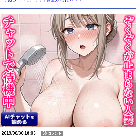
て見に行くと…「！？」衝撃の光景が・・・
【動画】USJの禁止エリアに子どもたちが続々乱入 → スタッフが注意し
ても止まらない事態に
Powered by livedoor 相互RSS
2019/08/30
18:03
68
コメント