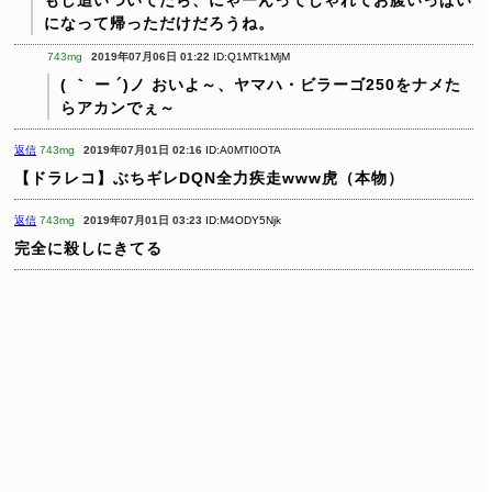
もし追いついてたら、にゃーんってじゃれてお腹いっぱい
になって帰っただけだろうね。
743mg
2019年07月06日 01:22
ID:Q1MTk1MjM
( ｀ ー ´)ノ おいよ～、ヤマハ・ビラーゴ250をナメた
らアカンでぇ～
返信
743mg
2019年07月01日 02:16
ID:A0MTI0OTA
【ドラレコ】ぶちギレDQN全力疾走www虎（本物）
返信
743mg
2019年07月01日 03:23
ID:M4ODY5Njk
完全に殺しにきてる