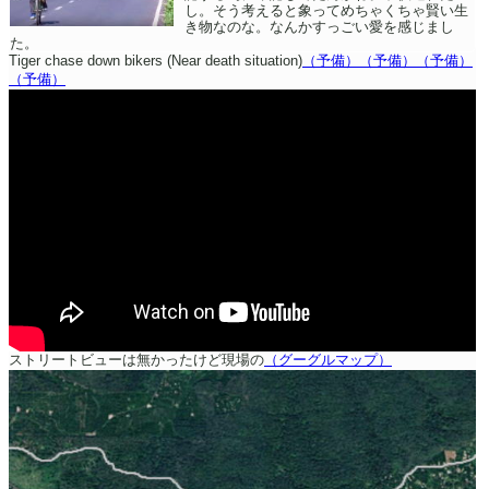
し。そう考えると象ってめちゃくちゃ賢い生
き物なのな。なんかすっごい愛を感じまし
た。
Tiger chase down bikers (Near death situation)
（予備）
（予備）
（予備）
（予備）
ストリートビューは無かったけど現場の
（グーグルマップ）