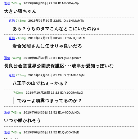
返信
743mg
2019年06月30日 22:50
ID:M3ODAyNjk
大きい猫ちゃん
返信
743mg
2019年06月30日 22:51
ID:g1NjMwMTk
あら？うちのタマこんなとこにいたのね♬
返信
743mg
2019年07月01日 08:43
ID:c5NTQ3MTM
岩合光昭さんに任せりゃ良いだろ
返信
743mg
2019年06月30日 22:51
ID:EyODQ0NDY
長良公会堂世界公園虎保護区･･･岐阜か愛知っぽいな
返信
743mg
2019年07月06日 01:28
ID:Q1MTk1MjM
八王子の山でねぇ～かぁ？
743mg
2019年10月26日 16:12
ID:Y1ODMyNzQ
でねーよ頭糞つまってるのか？
返信
743mg
2019年06月30日 22:52
ID:A4ODUzNDc
いつか轢かれそう
返信
743mg
2019年06月30日 22:52
ID:QyODk5NjE