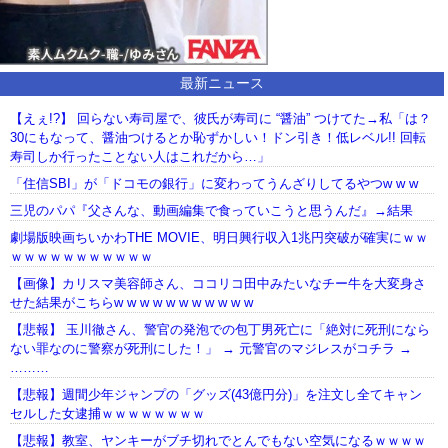
最新ニュース
【えぇ!?】 回らない寿司屋で、彼氏が寿司に “醤油” つけてた→私「は？
30にもなって、醤油つけるとか恥ずかしい！ドン引き！低レベル!! 回転
寿司しか行ったことない人はこれだから…」
「住信SBI」が「ドコモの銀行」に変わってうんざりしてるやつw w w
三児のパパ『父さんな、動画編集で食っていこうと思うんだ』→結果
劇場版映画ちいかわTHE MOVIE、明日興行収入1兆円突破が確実にｗｗ
ｗｗｗｗｗｗｗｗｗｗｗ
【画像】カリスマ美容師さん、ココリコ田中みたいなチー牛を大変身さ
せた結果がこちらw w w w w w w w w w w
【悲報】 玉川徹さん、警官の発泡での包丁男死亡に「絶対に死刑になら
ない罪なのに警察が死刑にした！」 → 元警官のマジレスがコチラ →
………
【悲報】週間少年ジャンプの「グッズ(43億円分)」を注文し全てキャン
セルした女逮捕ｗｗｗｗｗｗｗｗ
【悲報】教室、ヤンキーがブチ切れでとんでもない空気になるｗｗｗｗ