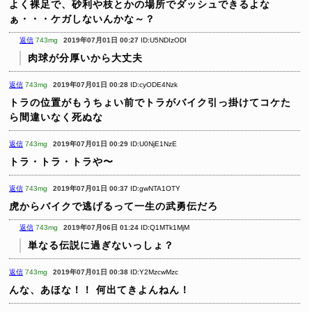
よく裸足で、砂利や枝とかの場所でダッシュできるよな
ぁ・・・ケガしないんかな～？
返信
743mg
2019年07月01日 00:27
ID:U5NDIzODI
肉球が分厚いから大丈夫
返信
743mg
2019年07月01日 00:28
ID:cyODE4Nzk
トラの位置がもうちょい前でトラがバイク引っ掛けてコケた
ら間違いなく死ぬな
返信
743mg
2019年07月01日 00:29
ID:U0NjE1NzE
トラ・トラ・トラや〜
返信
743mg
2019年07月01日 00:37
ID:gwNTA1OTY
虎からバイクで逃げるって一生の武勇伝だろ
返信
743mg
2019年07月06日 01:24
ID:Q1MTk1MjM
単なる伝説に過ぎないっしょ？
返信
743mg
2019年07月01日 00:38
ID:Y2MzcwMzc
んな、あほな！！
何出てきよんねん！