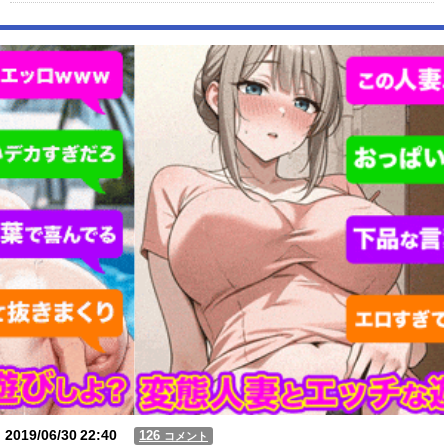
【人工障がい者】 甥(28)「両親が亡くなったんで僕のこと引き取ってほ
しいんですけど！」なんでいい年したヒキニートを引き取らなきゃいけ
ないんだ...
【動画】USJの禁止エリアに子どもたちが続々乱入 → スタッフが注意し
ても止まらない事態に
Powered by livedoor 相互RSS
2019/06/30
22:40
126
コメント