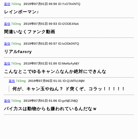
返信
743mg
2019年07月01日 00:50
ID:YxOTA4NTQ
レインボーマン♪
返信
743mg
2019年07月01日 00:53
ID:I2ODE4Nzk
間違いなくファンク動画
返信
743mg
2019年07月01日 00:57
ID:IxODk0NTQ
リアルfarcry
返信
743mg
2019年07月01日 01:00
ID:MwNzAyMjY
こんなとこでゆるキャン△なんか絶対にできんな
返信
743mg
2019年07月06日 01:31
ID:Q1MTk1MjM
何が、キャン玉やねん？ ド突くぞ、コラッ！！！！！
返信
743mg
2019年07月01日 01:06
ID:gzNjE2MjQ
バイ力スは動物からも嫌われているんだなｗ