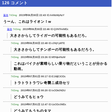
126
コメント
返信
743mg
2019年06月30日 22:43
ID:A4MzMyNzY
うーん、これはライオン！w
返信
743mg
2019年06月30日 22:46
ID:Q3NTA4MDc
大きさからしてライガーの可能性もあるだろ。
743mg
2019年06月30日 22:48
ID:c0NjYyMTE
大きさからしてチンポーの可能性もあるだろう。
743mg
2019年06月30日 23:26
ID:M5Njk4NzM
これはバイクが素晴らしい乗り物だということが分かる
動画。
743mg
2019年07月01日 00:17
ID:E1MjE3ODc
トラトラトラワレ奇襲ニ成功セリ
743mg
2019年07月01日 00:20
ID:IxODk0NDU
どうみてもヒョウ
743mg
2019年07月01日 12:47
ID:UzODc0MDc
どうみてもうちのタマ