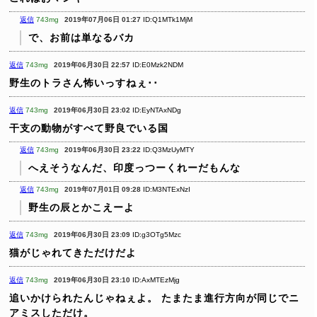
返信
743mg
2019年07月06日 01:27
ID:Q1MTk1MjM
で、お前は単なるバカ
返信
743mg
2019年06月30日 22:57
ID:E0Mzk2NDM
野生のトラさん怖いっすねぇ･･
返信
743mg
2019年06月30日 23:02
ID:EyNTAxNDg
干支の動物がすべて野良でいる国
返信
743mg
2019年06月30日 23:22
ID:Q3MzUyMTY
へえそうなんだ、印度っつーくれーだもんな
返信
743mg
2019年07月01日 09:28
ID:M3NTExNzI
野生の辰とかこえーよ
返信
743mg
2019年06月30日 23:09
ID:g3OTg5Mzc
猫がじゃれてきただけだよ
返信
743mg
2019年06月30日 23:10
ID:AxMTEzMjg
追いかけられたんじゃねぇよ。
たまたま進行方向が同じでニ
アミスしただけ。