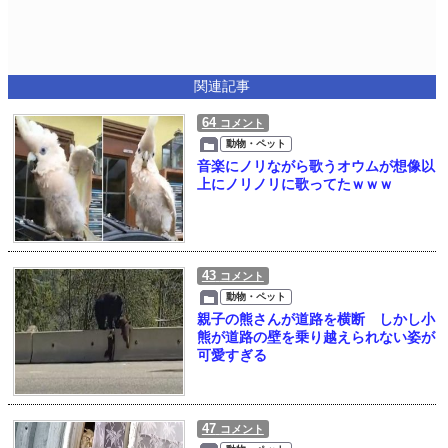
関連記事
64
コメント
動物・ペット
音楽にノリながら歌うオウムが想像以
上にノリノリに歌ってたｗｗｗ
43
コメント
動物・ペット
親子の熊さんが道路を横断 しかし小
熊が道路の壁を乗り越えられない姿が
可愛すぎる
47
コメント