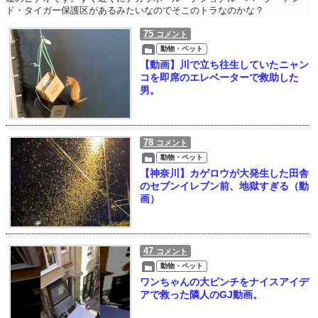
ド・タイガー保護区があるみたいなのでそこのトラなのかな？
75
コメント
動物・ペット
【動画】川で立ち往生していたニャン
コを即席のエレベーターで救助した
男。
78
コメント
動物・ペット
【神奈川】カゲロウが大発生した田舎
のセブンイレブン前、地獄すぎる（動
画）
47
コメント
動物・ペット
ワンちゃんの大ピンチをナイスアイデ
アで救った隣人のGJ動画。