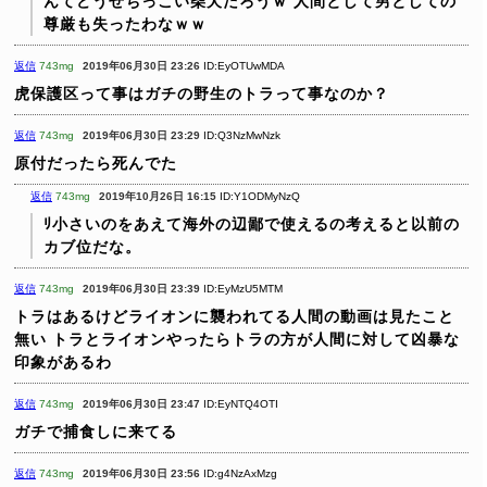
んてどうせちっこい柴犬だろうｗ
人間として男としての
尊厳も失ったわなｗｗ
返信
743mg
2019年06月30日 23:26
ID:EyOTUwMDA
虎保護区って事はガチの野生のトラって事なのか？
返信
743mg
2019年06月30日 23:29
ID:Q3NzMwNzk
原付だったら死んでた
返信
743mg
2019年10月26日 16:15
ID:Y1ODMyNzQ
ﾘ小さいのをあえて海外の辺鄙で使えるの考えると以前の
カブ位だな。
返信
743mg
2019年06月30日 23:39
ID:EyMzU5MTM
トラはあるけどライオンに襲われてる人間の動画は見たこと
無い
トラとライオンやったらトラの方が人間に対して凶暴な
印象があるわ
返信
743mg
2019年06月30日 23:47
ID:EyNTQ4OTI
ガチで捕食しに来てる
返信
743mg
2019年06月30日 23:56
ID:g4NzAxMzg