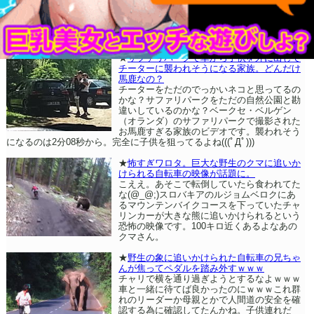
★
サファリパークで車から子供を外に出して
チーターに襲われそうになる家族。どんだけ
馬鹿なの？
チーターをただのでっかいネコと思ってるの
かな？サファリパークをただの自然公園と勘
違いしているのかな？ベークセ・ベルゲン
（オランダ）のサファリパークで撮影された
お馬鹿すぎる家族のビデオです。襲われそう
になるのは2分08秒から。完全に子供を狙ってるよね(((ﾟДﾟ)))
★
怖すぎワロタ。巨大な野生のクマに追いか
けられる自転車の映像が話題に。
こええ。あそこで転倒していたら食われてた
な(@_@;)スロバキアのルジョムベロクにあ
るマウンテンバイクコースを下っていたチャ
リンカーが大きな熊に追いかけられるという
恐怖の映像です。100キロ近くあるよなあの
クマさん。
★
野生の象に追いかけられた自転車の兄ちゃ
んが焦ってペダルを踏み外すｗｗｗ
チャリで横を通り過ぎようとするなよｗｗｗ
車と一緒に待てば良かったのにｗｗｗこれ群
れのリーダーか母親とかで人間道の安全を確
認する為に確認してたんかね。子供連れだ