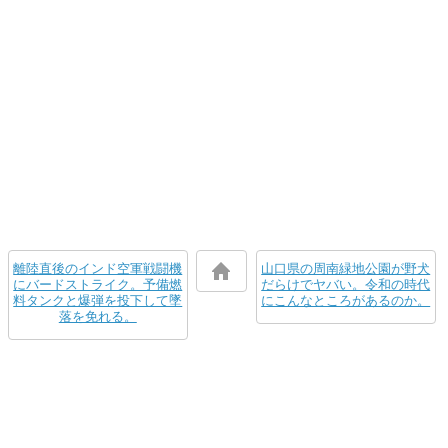
離陸直後のインド空軍戦闘機
山口県の周南緑地公園が野犬
にバードストライク。予備燃
だらけでヤバい。令和の時代
料タンクと爆弾を投下して墜
にこんなところがあるのか。
落を免れる。