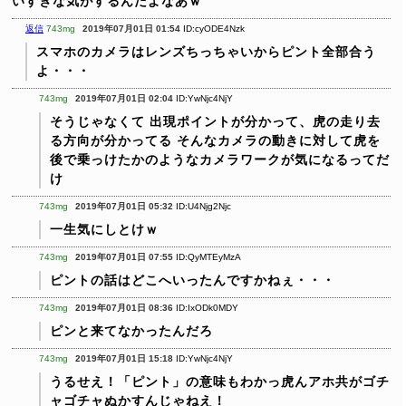
いすぎな気がするんだよなあｗ
返信
743mg
2019年07月01日 01:54
ID:cyODE4Nzk
スマホのカメラはレンズちっちゃいからピント全部合う
よ・・・
743mg
2019年07月01日 02:04
ID:YwNjc4NjY
そうじゃなくて
出現ポイントが分かって、虎の走り去
る方向が分かってる
そんなカメラの動きに対して虎を
後で乗っけたかのようなカメラワークが気になるってだ
け
743mg
2019年07月01日 05:32
ID:U4Njg2Njc
一生気にしとけｗ
743mg
2019年07月01日 07:55
ID:QyMTEyMzA
ピントの話はどこへいったんですかねぇ・・・
743mg
2019年07月01日 08:36
ID:IxODk0MDY
ピンと来てなかったんだろ
743mg
2019年07月01日 15:18
ID:YwNjc4NjY
うるせえ！「ピント」の意味もわかっ虎んアホ共がゴチ
ャゴチャぬかすんじゃねえ！