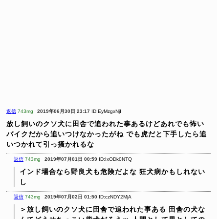
返信
743mg
2019年06月30日 23:17
ID:EyMzgxNjI
放し飼いのクソ犬に田舎で追われた事あるけどあれでも怖い
バイクだから追いつけなかったがね
でも虎だと下手したら追
いつかれて引っ掻かれるな
返信
743mg
2019年07月01日 00:59
ID:IxODk0NTQ
インド場合なら野良犬も危険だよな
狂犬病かもしれない
し
返信
743mg
2019年07月02日 01:50
ID:czNDY2MjA
＞放し飼いのクソ犬に田舎で追われた事ある
田舎の犬な