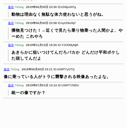
返信
743mg
2019年06月30日 23:30
ID:k5NjUxNTg
動物は理由なく無駄な体力使わないと思うがね。
返信
743mg
2019年06月30日 23:58
ID:kyODkxNjY
獲物見つけた！→近くで見たら乗り物乗った人間かよ、や
ーめた
これやろ
返信
743mg
2019年11月13日 19:25
ID:Y2ODMyNjM
あきらかに狙いつけてんだろバカか
どんだけ平和ボケし
た頭してんだよ
返信
743mg
2019年06月30日 23:11
ID:A0MTYyOTQ
像に乗っている人がトラに襲撃される映像あったよな。
返信
743mg
2019年07月01日 13:14
ID:U3MTY2NDU
統一の像ですか？