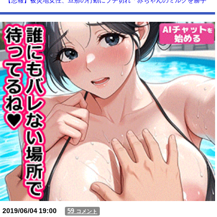
【悲報】被災地女性、旦那の行動にブチ切れ「赤ちゃんのミルクを勝手
に別の女に譲った。離婚するつもりです」これ誰が悪いの？？？？
【動画】USJの禁止エリアに子どもたちが続々乱入 → スタッフが注意し
ても止まらない事態に
Powered by livedoor 相互RSS
2019/06/04
19:00
59
コメント