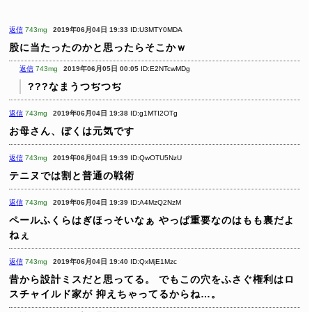
返信
743mg
2019年06月04日 19:33
ID:U3MTY0MDA
股に当たったのかと思ったらそこかｗ
返信
743mg
2019年06月05日 00:05
ID:E2NTcwMDg
???なまうつぢつぢ
返信
743mg
2019年06月04日 19:38
ID:g1MTI2OTg
お母さん、ぼくは元気です
返信
743mg
2019年06月04日 19:39
ID:QwOTU5NzU
テニヌでは割と普通の戦術
返信
743mg
2019年06月04日 19:39
ID:A4MzQ2NzM
ペールふくらはぎほっそいなぁ
やっぱ重要なのはもも裏だよ
ねぇ
返信
743mg
2019年06月04日 19:40
ID:QxMjE1Mzc
昔から設計ミスだと思ってる。
でもこの穴をふさぐ権利はロ
スチャイルド家が
抑えちゃってるからね…。