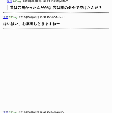
返信
743mg
2019年06月05日 04:24
ID:k5MjM1NzY
昔は穴無かったんだがな
穴は誰の命令で空けたんだ？
返信
743mg
2019年06月04日 19:51
ID:Y0OTcxNzc
はいはい、お薬出しときますねー
返信
743mg
2019年06月04日 20:08
ID:EwNzk0NDc