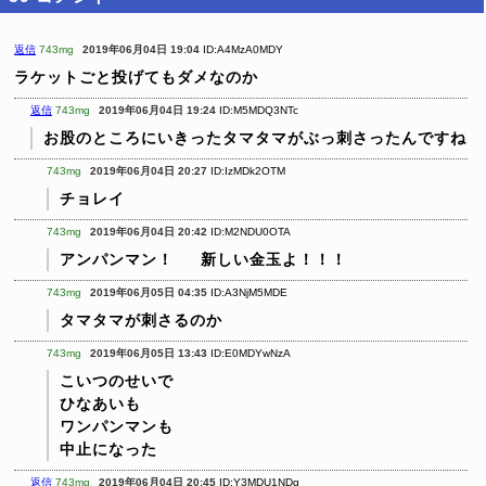
返信
743mg
2019年06月04日 19:04
ID:A4MzA0MDY
ラケットごと投げてもダメなのか
返信
743mg
2019年06月04日 19:24
ID:M5MDQ3NTc
お股のところにいきったタマタマがぶっ刺さったんですね
743mg
2019年06月04日 20:27
ID:IzMDk2OTM
チョレイ
743mg
2019年06月04日 20:42
ID:M2NDU0OTA
アンパンマン！
新しい金玉よ！！！
743mg
2019年06月05日 04:35
ID:A3NjM5MDE
タマタマが刺さるのか
743mg
2019年06月05日 13:43
ID:E0MDYwNzA
こいつのせいで
ひなあいも
ワンパンマンも
中止になった
返信
743mg
2019年06月04日 20:45
ID:Y3MDU1NDg