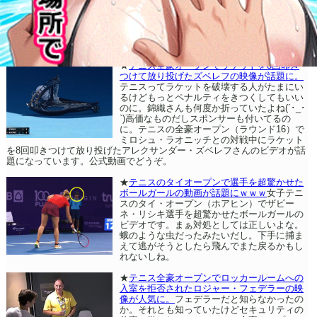
★
テニス全豪オープンでラケットを8回叩き
つけて放り投げたズベレフの映像が話題に。
テニスってラケットを破壊する人がたまにい
るけどもっとペナルティをきつくしてもいい
のに。錦織さんも何度か折っていたよね(´･_･
`)高価なものだしスポンサーも付いてるの
に。テニスの全豪オープン（ラウンド16）で
ミロシュ・ラオニッチとの対戦中にラケット
を8回叩きつけて放り投げたアレクサンダー・ズベレフさんのビデオが話
題になっています。公式動画でどうぞ。
★
テニスのタイオープンで選手を超驚かせた
ボールガールの動画が話題にｗｗｗ
女子テニ
スのタイ・オープン（ホアヒン）でザビー
ネ・リシキ選手を超驚かせたボールガールの
ビデオです。まぁ対処としては正しいよな。
蛾のような虫だったみたいだし。下手に捕ま
えて逃がそうとしたら飛んでまた戻るかもし
れないしね。
★
テニス全豪オープンでロッカールームへの
入室を拒否されたロジャー・フェデラーの映
像が人気に。
フェデラーだと知らなかったの
か。それとも知っていたけどセキュリティの