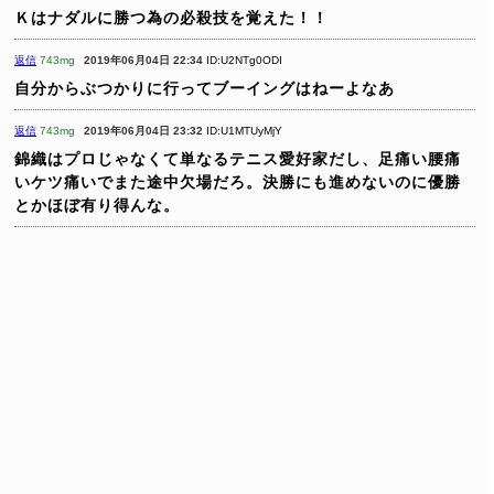
Ｋはナダルに勝つ為の必殺技を覚えた！！
返信
743mg
2019年06月04日 22:34
ID:U2NTg0ODI
自分からぶつかりに行ってブーイングはねーよなあ
返信
743mg
2019年06月04日 23:32
ID:U1MTUyMjY
錦織はプロじゃなくて単なるテニス愛好家だし、足痛い腰痛
いケツ痛いでまた途中欠場だろ。決勝にも進めないのに優勝
とかほぼ有り得んな。