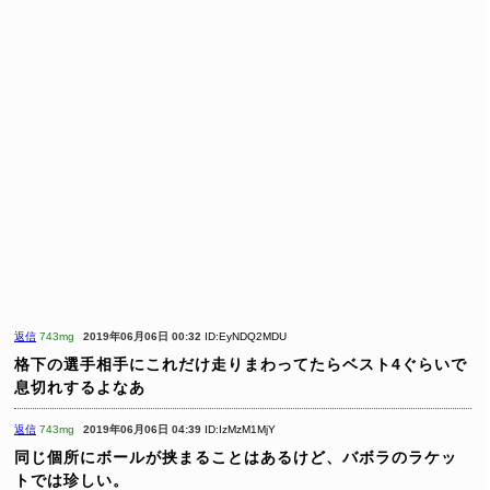
返信
743mg
2019年06月06日 00:32
ID:EyNDQ2MDU
格下の選手相手にこれだけ走りまわってたらベスト4ぐらいで
息切れするよなあ
返信
743mg
2019年06月06日 04:39
ID:IzMzM1MjY
同じ個所にボールが挟まることはあるけど、バボラのラケッ
トでは珍しい。