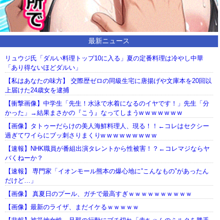
最新ニュース
リュウジ氏「ダルい料理トップ10に入る」夏の定番料理は冷やし中華
「あり得ないほどダルい」
【私はあなたの味方】 交際歴ゼロの同級生宅に唐揚げや文庫本を20回以
上届けた24歳女を逮捕
【衝撃画像】中学生「先生！水泳で水着になるのイヤです！」先生「分
かった」→結果まさかの『こう』なってしまうw w w w w w w
【画像】タトゥーだらけの美人海鮮料理人、現る！！←コレはセクシー
過ぎてワイらにブッ刺さりまくりw w w w w w w w w
【速報】NHK職員が番組出演タレントから性被害！？←コレマジならヤ
バくねーか？
【速報】 専門家「イオンモール熊本の爆心地に”こんなもの”があったん
だけど…」
【画像】 真夏日のプール、ガチで最高すぎｗｗｗｗｗｗｗｗｗｗ
【画像】最新のライザ、まだイケるｗｗｗｗｗ