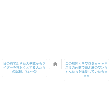
目の前で起きた大事故からラ
この展開くそワロタｗｗｗネ
イダーを救おうとする人たち
ズミの死骸で遊ぶ庭のワンち
の記録。YZF-R6
ゃんたちを撮影していたらｗ
ｗｗ