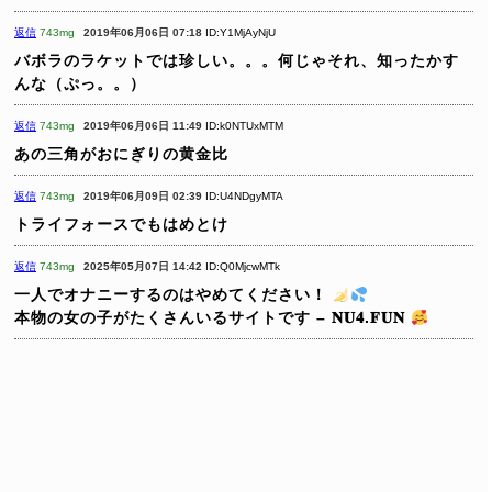
返信
743mg
2019年06月06日 07:18
ID:Y1MjAyNjU
バボラのラケットでは珍しい。。。何じゃそれ、知ったかす
んな（ぷっ。。）
返信
743mg
2019年06月06日 11:49
ID:k0NTUxMTM
あの三角がおにぎりの黄金比
返信
743mg
2019年06月09日 02:39
ID:U4NDgyMTA
トライフォースでもはめとけ
返信
743mg
2025年05月07日 14:42
ID:Q0MjcwMTk
一人でオナニーするのはやめてください！
本物の女の子がたくさんいるサイトです – 𝐍𝐔𝟒.𝐅𝐔𝐍