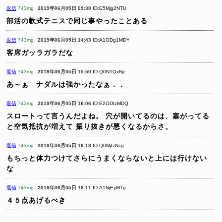
返信
743mg
2019年06月05日 09:30
ID:E5Mjg2NTU
部活の軟式テニスで同じ事やったことある
返信
743mg
2019年06月05日 14:43
ID:A1ODg1MDY
客席ガッラガラだな
返信
743mg
2019年06月05日 15:50
ID:Q0NTQxNjc
あ～ぁ ナダルは強かったなぁ．．
返信
743mg
2019年06月05日 16:06
ID:E2ODIzMDQ
スロートって言うんだよね。
穴が開いてるのは、塞がってる
と空気抵抗が増えて
振り抜きが悪くなるからさ。
返信
743mg
2019年06月05日 16:18
ID:Q0MjIzNzg
もちっと体力つけてさらにうまくならないと上には行けない
な
返信
743mg
2019年06月05日 18:11
ID:A1NjEyMTg
４５点あげるべき