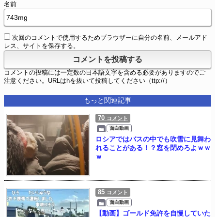
名前
次回のコメントで使用するためブラウザーに自分の名前、メールアド
レス、サイトを保存する。
コメントの投稿には一定数の日本語文字を含める必要がありますのでご
注意ください。URLはhを抜いて投稿してください（ttp://）
もっと関連記事
70
コメント
面白動画
ロシアではバスの中でも吹雪に見舞わ
れることがある！？窓を閉めろよｗｗ
ｗ
85
コメント
面白動画
【動画】ゴールド免許を自慢していた