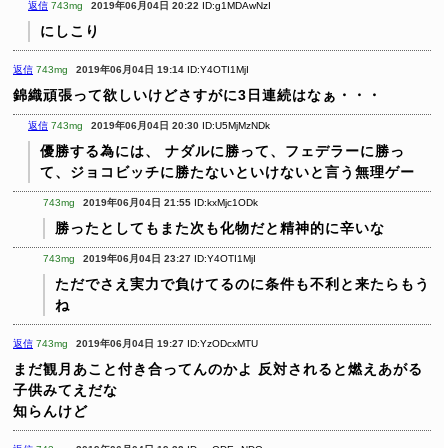
返信
743mg
2019年06月04日 20:22
ID:g1MDAwNzI
にしこり
返信
743mg
2019年06月04日 19:14
ID:Y4OTI1MjI
錦織頑張って欲しいけどさすがに3日連続はなぁ・・・
返信
743mg
2019年06月04日 20:30
ID:U5MjMzNDk
優勝する為には、
ナダルに勝って、フェデラーに勝っ
て、ジョコビッチに勝たないといけないと言う無理ゲー
743mg
2019年06月04日 21:55
ID:kxMjc1ODk
勝ったとしてもまた次も化物だと精神的に辛いな
743mg
2019年06月04日 23:27
ID:Y4OTI1MjI
ただでさえ実力で負けてるのに条件も不利と来たらもう
ね
返信
743mg
2019年06月04日 19:27
ID:YzODcxMTU
まだ観月あこと付き合ってんのかよ
反対されると燃えあがる
子供みてえだな
知らんけど