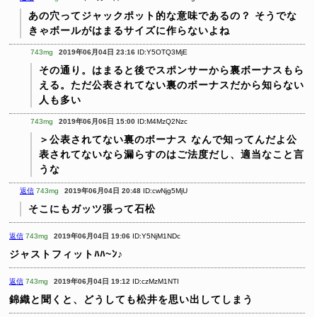
あの穴ってジャックポット的な意味であるの？
そうでな
きゃボールがはまるサイズに作らないよね
743mg
2019年06月04日 23:16
ID:Y5OTQ3MjE
その通り。はまると後でスポンサーから裏ボーナスもら
える。ただ公表されてない裏のボーナスだから知らない
人も多い
743mg
2019年06月06日 15:00
ID:M4MzQ2Nzc
＞公表されてない裏のボーナス
なんで知ってんだよ公
表されてないなら漏らすのはご法度だし、適当なこと言
うな
返信
743mg
2019年06月04日 20:48
ID:cwNjg5MjU
そこにもガッツ張って石松
返信
743mg
2019年06月04日 19:06
ID:Y5NjM1NDc
ジャストフィットﾊﾊ~ﾝ♪
返信
743mg
2019年06月04日 19:12
ID:czMzM1NTI
錦織と聞くと、どうしても松井を思い出してしまう