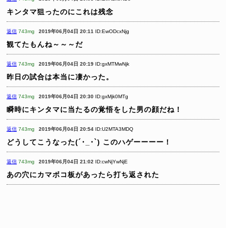
キンタマ狙ったのにこれは残念
返信
743mg
2019年06月04日 20:11
ID:EwODcxNjg
観てたもんね～～～だ
返信
743mg
2019年06月04日 20:19
ID:gxMTMwNjk
昨日の試合は本当に凄かった。
返信
743mg
2019年06月04日 20:30
ID:gxMjk0MTg
瞬時にキンタマに当たるの覚悟をした男の顔だね！
返信
743mg
2019年06月04日 20:54
ID:U2MTA3MDQ
どうしてこうなった(´･_･`) このハゲーーーー！
返信
743mg
2019年06月04日 21:02
ID:cwNjYwNjE
あの穴にカマボコ板があったら打ち返された