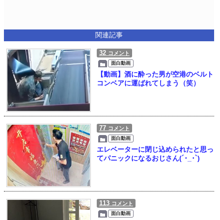
関連記事
32
コメント
面白動画
【動画】酒に酔った男が空港のベルト
コンベアに運ばれてしまう（笑）
77
コメント
面白動画
エレベーターに閉じ込められたと思っ
てパニックになるおじさん(´･_･`)
113
コメント
面白動画