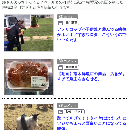
織さん笑っちゃってる？ペールとの2日間に及ぶ4時間弱の死闘を制した
錦織は今日ナダルと準々決勝だそうです。
86
コメント
面白動画
アメリコップが子供達と遊んでる映像
がホノボノすぎワロタ こういうので
いいんだよ
80
コメント
面白動画
【動画】荒木鮮魚店の商品、活きがよ
すぎて店主を困らせる。
78
コメント
動物・ペット
助けてあげて！！タイヤにはまったヒ
ツジがちょっと面白いことになってる
映像。