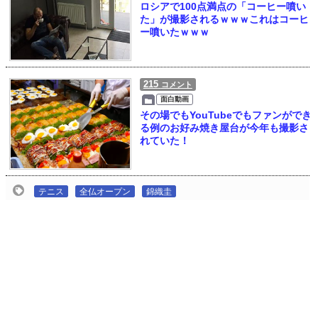
ロシアで100点満点の「コーヒー噴い
た」が撮影されるｗｗｗこれはコーヒ
ー噴いたｗｗｗ
215
コメント
面白動画
その場でもYouTubeでもファンができ
る例のお好み焼き屋台が今年も撮影さ
れていた！
テニス
全仏オープン
錦織圭