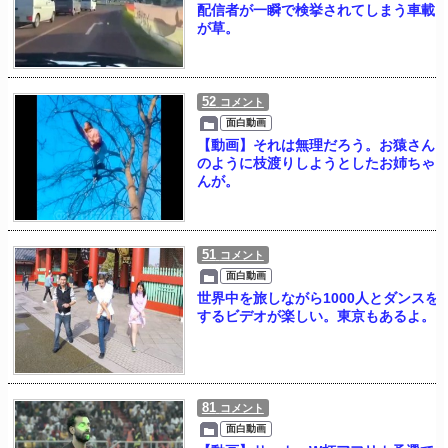
配信者が一瞬で検挙されてしまう車載
が草。
52
コメント
面白動画
【動画】それは無理だろう。お猿さん
のように枝渡りしようとしたお姉ちゃ
んが。
51
コメント
面白動画
世界中を旅しながら1000人とダンスを
するビデオが楽しい。東京もあるよ。
81
コメント
面白動画