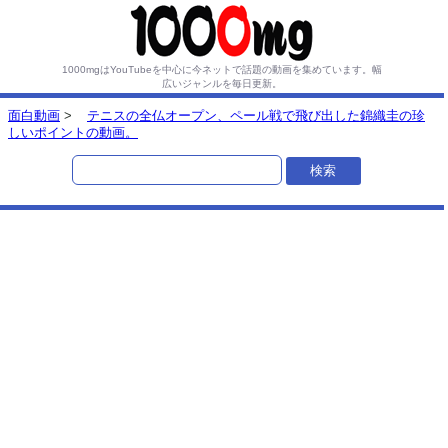
1000mgはYouTubeを中心に今ネットで話題の動画を集めています。
幅
広いジャンルを毎日更新。
面白動画
>
テニスの全仏オープン、ペール戦で飛び出した錦織圭の珍
しいポイントの動画。