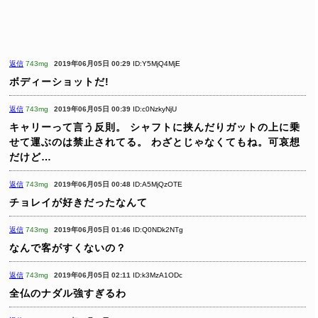
返信
743mg
2019年06月05日 00:29
ID:Y5MjQ4MjE
ボディーショットだ!
返信
743mg
2019年06月05日 00:39
ID:c0NzkyNjU
キャリーって言う反則。
シャフトに挟んだりガットの上に乗
せて運ぶのは禁止されてる。
わざとじゃなくてもね。可哀想
だけど…
返信
743mg
2019年06月05日 00:48
ID:A5MjQzOTE
チョレイが好きだったなんて
返信
743mg
2019年06月05日 01:46
ID:Q0NDk2NTg
なんで客がすくないの？
返信
743mg
2019年06月05日 02:11
ID:k3MzA1ODc
全仏のナダル強すぎるわ