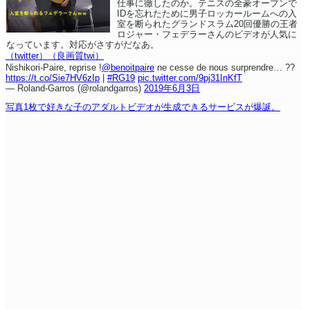
仕事に徹したのか。テニスの全豪オープンで
IDを忘れたために男子ロッカールームへの入
室を断られたグランドスラム20回優勝の王者
ロジャー・フェデラーさんのビデオが人気に
なっています。対応がさすがだなあ。
（twitter）
（良画質twi）
Nishikori-Paire, reprise !
@benoitpaire
ne cesse de nous surprendre… ??
https://t.co/Sie7HV6zIp
|
#RG19
pic.twitter.com/9pj31InKfT
— Roland-Garros (@rolandgarros)
2019年6月3日
写真1枚で好きな子のアダルトビデオが生成できるサービスが爆誕。