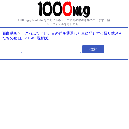
1000mgはYouTubeを中心に今ネットで話題の動画を集めています。
幅
広いジャンルを毎日更新。
面白動画
>
これはひどい。目の前を通過した車に発狂する撮り鉄さん
たちの動画。2019年最新版。