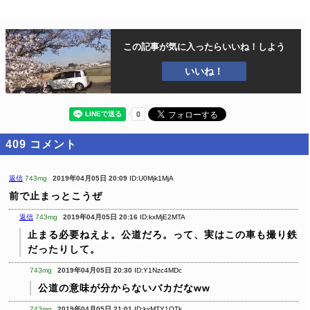
この記事が気に入ったら
いいね！しよう
いいね！
409
コメント
返信
743mg
2019年04月05日 20:09
ID:U0Mjk1MjA
前で止まっとこうぜ
返信
743mg
2019年04月05日 20:16
ID:kxMjE2MTA
止まる必要ねえよ。公道だろ。って、実はこの車も撮り鉄
だったりして。
743mg
2019年04月05日 20:30
ID:Y1Nzc4MDc
公道の意味が分からないバカだなww
743mg
2019年04月05日 21:01
ID:kxMTY1OTk