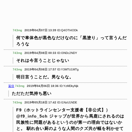
743mg
2019年04月07日 13:39
ID:Q4OTI4ODk
何で車体色が黒色なだけなのに「黒塗り」って言うんだ
ろうな
743mg
2019年04月08日 00:33
ID:I3NDc2NDY
それは今言うことじゃない
743mg
2019年04月08日 17:57
ID:Y3MTU1MTg
明日言うことだ。男ならな。
返信
743mg
2019年04月06日 18:36
ID:YzMDkyNjk
ただただ気持ち悪い
743mg
2019年05月18日 17:42
ID:I1NzU1NDE
F9（ホットラインセンター支援者【非公式】）
@f9_info_5ch ジャップが世界から馬鹿にされるのは
民族性に問題があるというのが第一の理由ではないか
と。 馴れ合い厨のような人間のクズ共が幅を利かせて