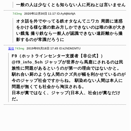
一般の人は少なくとも知らない人に死ねとは言いません
743mg
2020年12月30日 11:17
ID:AyMjMzNjA
オタ話を外でやってる鉄オタなんてニワカ
周囲に迷惑
をかける様な酒の飲み方しかできないのは唯の体が大き
い餓鬼
撮り鉄なら一般人が認識できない遠距離から撮
影するのが常識だろうに
返信
743mg
2019年05月18日 17:45
ID:k2NDM2MTU
F9（ホットラインセンター支援者【非公式】）
@f9_info_5ch ジャップが世界から馬鹿にされるのは民
族性に問題があるというのが第一の理由ではないかと。
馴れ合い厨のような人間のクズ共が幅を利かせているのが
今のジャップ社会ですからね。 馴染めない人間は本人に
問題が無くても社会から淘汰される。
日本が糞ではなく、ジャップ(日本人、社会)が糞なだけ
だ。