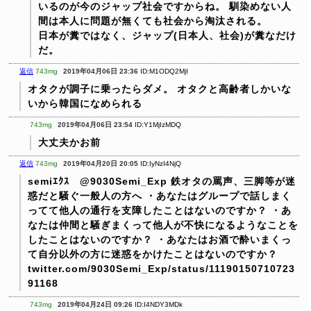
いるのが今のジャップ社会ですからね。 馴染めない人
間は本人に問題が無くても社会から淘汰される。
日本が糞ではなく、ジャップ(日本人、社会)が糞なだけ
だ。
返信
743mg
2019年04月06日 23:36
ID:M1ODQ2MjI
オタクが調子に乗ったらダメ。
オタクと高齢者しかいな
いから韓国になめられる
743mg
2019年04月06日 23:54
ID:Y1MjIzMDQ
大丈夫かお前
返信
743mg
2019年04月20日 20:05
ID:IyNzI4NjQ
semiｴｸｽ @9030Semi_Exp
鉄オタの罵声、三脚等が迷
惑だと騒ぐ一般人の方へ
・あなたはグループで話しまく
ってて他人の通行を支障したことはないのですか？
・あ
なたは仲間と騒ぎまくって他人が不快になるようなことを
したことはないのですか？
・あなたはお酒で酔いまくっ
て自分以外の方に迷惑をかけたことはないのですか？
twitter.com/9030Semi_Exp/status/11190150710723
91168
743mg
2019年04月24日 09:26
ID:I4NDY3MDk