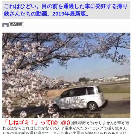
これはひどい。目の前を通過した車に発狂する撮り
鉄さんたちの動画。2019年最新版。
面白動画
「しねゴミ！」って(@_@;)
撮影場所が分かりませんが車が通
れる道ならこれは仕方がなくねえ？電車が来たタイミングで撮り鉄さん
たちの目の前を通り過ぎてしまった車が大罵声を浴びせられるあまりに