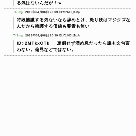
る気はないんだが！ｗ
743mg
2019年04月06日 20:09
ID:M2NDQ4Mjk
特段擁護する気ないなら辞めとけ、撮り鉄はマジクズな
んだから擁護する価値も要素も無い
743mg
2019年04月06日 20:30
ID:Y1MDI1NzA
ID:I2MTkxOTk
罵倒せず溜め息だったら誰も文句言
わない。偏見などではない。