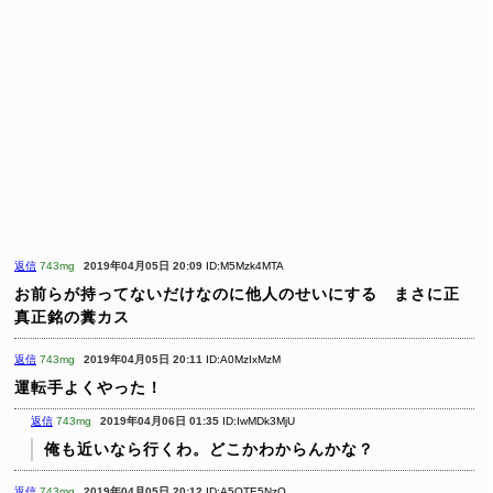
返信
743mg
2019年04月05日 20:09
ID:M5Mzk4MTA
お前らが持ってないだけなのに他人のせいにする まさに正
真正銘の糞カス
返信
743mg
2019年04月05日 20:11
ID:A0MzIxMzM
運転手よくやった！
返信
743mg
2019年04月06日 01:35
ID:IwMDk3MjU
俺も近いなら行くわ。どこかわからんかな？
返信
743mg
2019年04月05日 20:12
ID:A5OTE5NzQ