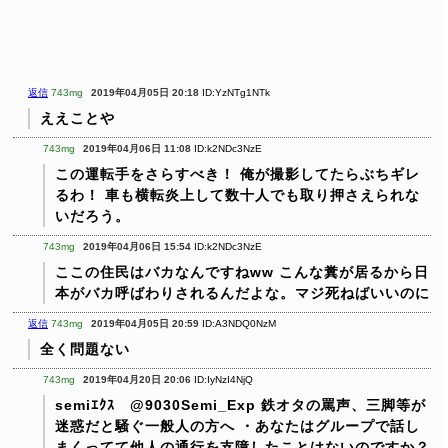
返信
743mg
2019年04月05日 20:18
ID:YzNTg1NTk
ええことや
743mg
2019年04月06日 11:08
ID:k2NDc3NzE
この運転手をさらすべき！
俺が撮影してたらぶちギレ
るわ！
車も横転炎上して数十人でも取り押さえられな
いだろう。
743mg
2019年04月06日 15:54
ID:k2NDc3NzE
ここの住民はバカなんですねww
こんな糞が居るから日
本がバカ呼ばわりされるんだよな。マジ死ねばいいのに
返信
743mg
2019年04月05日 20:59
ID:A3NDQ0NzM
全く問題ない
743mg
2019年04月20日 20:06
ID:IyNzI4NjQ
semiｴｸｽ @9030Semi_Exp
鉄オタの罵声、三脚等が
迷惑だと騒ぐ一般人の方へ
・あなたはグループで話し
まくってて他人の通行を支障したことはないのですか？