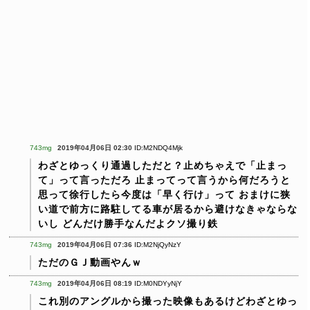
743mg
2019年04月06日 02:30
ID:M2NDQ4Mjk
わざとゆっくり通過しただと？止めちゃえで「止まっ
て」って言っただろ
止まってって言うから何だろうと
思って徐行したら今度は「早く行け」って
おまけに狭
い道で前方に路駐してる車が居るから避けなきゃならな
いし
どんだけ勝手なんだよクソ撮り鉄
743mg
2019年04月06日 07:36
ID:M2NjQyNzY
ただのＧＪ動画やんｗ
743mg
2019年04月06日 08:19
ID:M0NDYyNjY
これ別のアングルから撮った映像もあるけどわざとゆっ