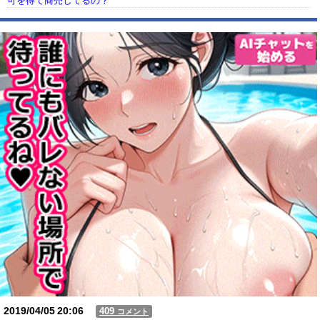
可を得て商売してるの？
【動画】USJの禁止エリアに子どもたちが続々乱入 → スタッフが注意し
ても止まらない事態に
Powered by livedoor 相互RSS
2019/04/05
20:06
409
コメント