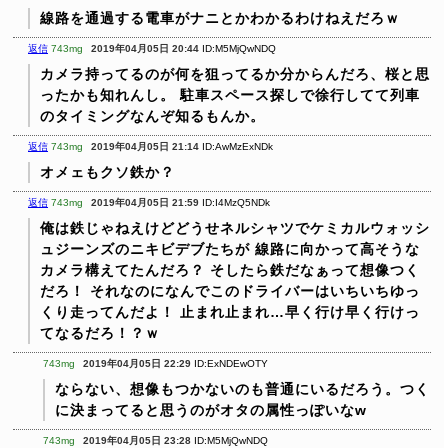
線路を通過する電車がナニとかわかるわけねえだろｗ
返信
743mg
2019年04月05日 20:44
ID:M5MjQwNDQ
カメラ持ってるのが何を狙ってるか分からんだろ、桜と思
ったかも知れんし。
駐車スペース探しで徐行してて列車
のタイミングなんぞ知るもんか。
返信
743mg
2019年04月05日 21:14
ID:AwMzExNDk
オメェもクソ鉄か？
返信
743mg
2019年04月05日 21:59
ID:I4MzQ5NDk
俺は鉄じゃねえけどどうせネルシャツでケミカルウォッシ
ュジーンズのニキビデブたちが
線路に向かって高そうな
カメラ構えてたんだろ？
そしたら鉄だなぁって想像つく
だろ！
それなのになんでこのドライバーはいちいちゆっ
くり走ってんだよ！
止まれ止まれ…早く行け早く行けっ
てなるだろ！？ｗ
743mg
2019年04月05日 22:29
ID:ExNDEwOTY
ならない、想像もつかないのも普通にいるだろう。つく
に決まってると思うのがオタの属性っぽいなw
743mg
2019年04月05日 23:28
ID:M5MjQwNDQ