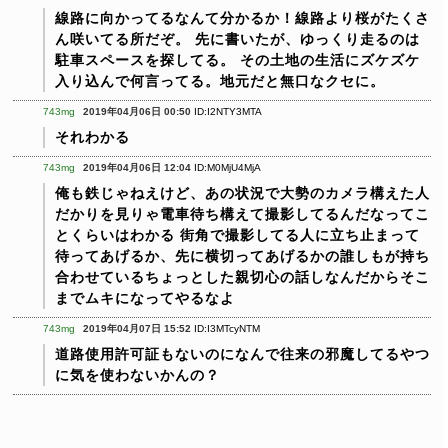
線路に向かってるなんて分かるか！線路より桜がたくさ
ん咲いてる所だぞ。
先に書いたが、ゆっくり走るのは
駐車スペースを探してる。
その土地の生活にズケズケ
入り込んで何言ってる。地元だと無口なクセに。
743mg
2019年04月06日 00:50
ID:I2NTY3MTA
それわかる
743mg
2019年04月06日 12:04
ID:M0MjU4MjA
俺も鉄じゃねえけど、あの状況で大勢のカメラ構えた人
だかりを見りゃ電車待ち構えて撮影してるんだなってこ
とくらいはわかる
街角で撮影してる人に立ち止まって
待ってあげるか、先に横切ってあげるかの誰しもが持ち
合わせているちょっとした親切心の話しなんだからそこ
までムキになってやるなよ
743mg
2019年04月07日 15:52
ID:I3MTcyNTM
道路使用許可証もないのになんで往来の邪魔してるやつ
に気を使わないかんの？