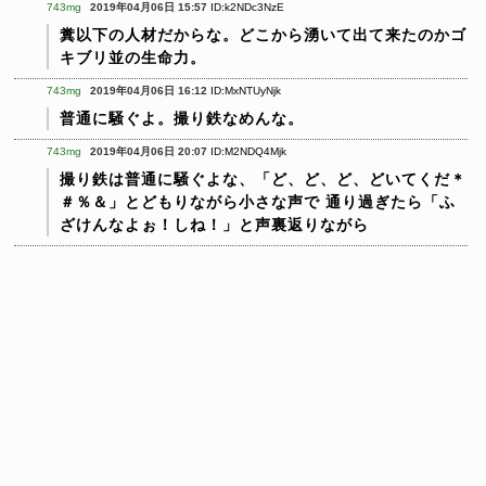
743mg
2019年04月06日 15:57
ID:k2NDc3NzE
糞以下の人材だからな。どこから湧いて出て来たのかゴ
キブリ並の生命力。
743mg
2019年04月06日 16:12
ID:MxNTUyNjk
普通に騒ぐよ。撮り鉄なめんな。
743mg
2019年04月06日 20:07
ID:M2NDQ4Mjk
撮り鉄は普通に騒ぐよな、「ど、ど、ど、どいてくだ＊
＃％＆」とどもりながら小さな声で
通り過ぎたら「ふ
ざけんなよぉ！しね！」と声裏返りながら