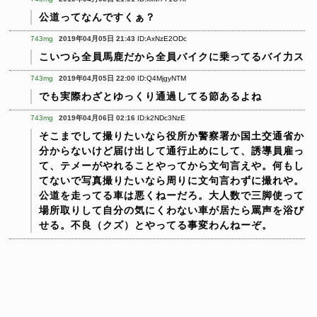
公道ってなんですくぁ？
743mg
2019年04月05日 21:43
ID:AxNzE2ODc
こいつら全員馬鹿だから全員バイクに乗ってるバイ力ス
743mg
2019年04月05日 22:00
ID:Q4MjgyNTM
でも実際わざとゆっくり通過してる節あるよね
743mg
2019年04月06日 02:16
ID:k2NDc3NzE
そこまでして撮りたいなら役所か警察署か国土交通省か
分からないけど届け出して通行止めにして、誘導員雇っ
て、テメーがやれることやってから文句言えや。何もし
てないで写真撮りたいなら周りに文句言わずに撮れや。
公道を走ってる車は悪くねーだろ。大人数で三脚使って
場所取りして自分の気にくわない車が居たら罵声を浴び
せる。不良（クズ）とやってる事変わんねーぞ。