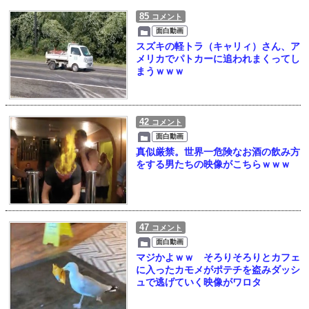
85
コメント
面白動画
スズキの軽トラ（キャリィ）さん、ア
メリカでパトカーに追われまくってし
まうｗｗｗ
42
コメント
面白動画
真似厳禁。世界一危険なお酒の飲み方
をする男たちの映像がこちらｗｗｗ
47
コメント
面白動画
マジかよｗｗ そろりそろりとカフェ
に入ったカモメがポテチを盗みダッシ
ュで逃げていく映像がワロタ