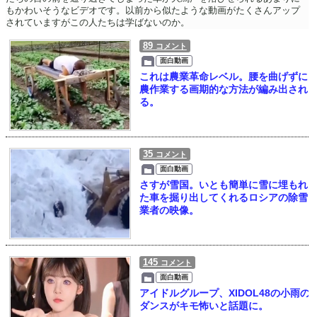
もかわいそうなビデオです。以前から似たような動画がたくさんアップ
されていますがこの人たちは学ばないのか。
89
コメント
面白動画
これは農業革命レベル。腰を曲げずに
農作業する画期的な方法が編み出され
る。
35
コメント
面白動画
さすが雪国。いとも簡単に雪に埋もれ
た車を掘り出してくれるロシアの除雪
業者の映像。
145
コメント
面白動画
アイドルグループ、XIDOL48の小雨の
ダンスがキモ怖いと話題に。