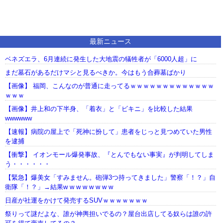
最新ニュース
ベネズエラ、6月連続に発生した大地震の犠牲者が「6000人超」に
まだ墓石があるだけマシと見るべきか。今はもう合葬墓ばかり
【画像】 福岡、こんなのが普通に走ってるｗｗｗｗｗｗｗｗｗｗｗｗｗ
ｗｗｗ
【画像】井上和の下半身、「着衣」と「ビキニ」を比較した結果
wwwwww
【速報】病院の屋上で「死神に扮して」患者をじっと見つめていた男性
を逮捕
【衝撃】 イオンモール爆発事故、『とんでもない事実』が判明してしま
う・・・・・・
【緊急】爆美女「すみません。砲弾3つ持ってきました」警察「！？」自
衛隊「！？」→結果w w w w w w w w
日産が社運をかけて発売するSUVｗｗｗｗｗｗｗ
祭りって謎だよな、誰が神輿担いでるの？屋台出店してる奴らは誰の許