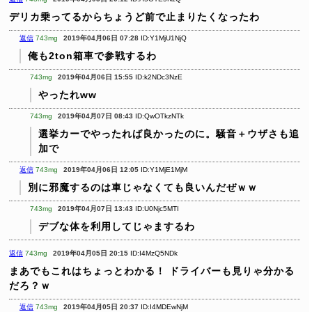
デリカ乗ってるからちょうど前で止まりたくなったわ
返信
743mg
2019年04月06日 07:28
ID:Y1MjU1NjQ
俺も2ton箱車で参戦するわ
743mg
2019年04月06日 15:55
ID:k2NDc3NzE
やったれww
743mg
2019年04月07日 08:43
ID:QwOTkzNTk
選挙カーでやったれば良かったのに。騒音＋ウザさも追
加で
返信
743mg
2019年04月06日 12:05
ID:Y1MjE1MjM
別に邪魔するのは車じゃなくても良いんだぜｗｗ
743mg
2019年04月07日 13:43
ID:U0Njc5MTI
デブな体を利用してじゃまするわ
返信
743mg
2019年04月05日 20:15
ID:I4MzQ5NDk
まあでもこれはちょっとわかる！
ドライバーも見りゃ分かる
だろ？ｗ
返信
743mg
2019年04月05日 20:37
ID:I4MDEwNjM