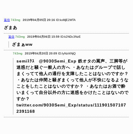
返信
743mg
2019年04月05日 20:16
ID:kxMjE2MTA
ざまあ
返信
743mg
2019年04月06日 15:59
ID:k2NDc3NzE
ざまぁww
743mg
2019年04月20日 20:09
ID:IyNzI4NjQ
semiｴｸｽ @9030Semi_Exp
鉄オタの罵声、三脚等が
迷惑だと騒ぐ一般人の方へ
・あなたはグループで話し
まくってて他人の通行を支障したことはないのですか？
・あなたは仲間と騒ぎまくって他人が不快になるような
ことをしたことはないのですか？
・あなたはお酒で酔
いまくって自分以外の方に迷惑をかけたことはないので
すか？
twitter.com/9030Semi_Exp/status/111901507107
2391168