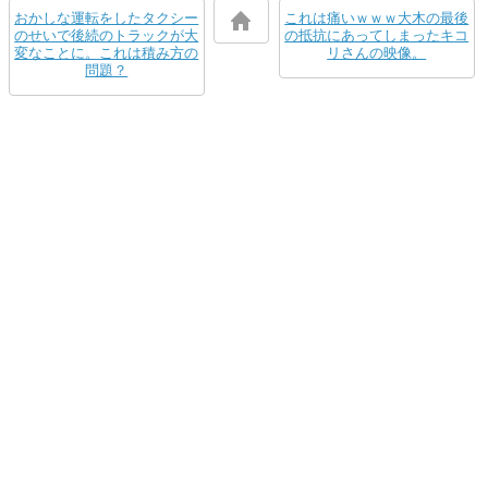
おかしな運転をしたタクシー
これは痛いｗｗｗ大木の最後
のせいで後続のトラックが大
の抵抗にあってしまったキコ
変なことに。これは積み方の
リさんの映像。
問題？