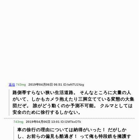
返信
743mg
2019年04月06日 06:51
ID:IwNTU1Nzg
路側帯すらない狭い生活道路。
そんなところに大量の人
がいて、しかもカメラ抱えたり三脚立てている変態の大集
団だぞ。
誰がどう動くのか予測不可能。
クルマとしては
安全のために徐行するしかない。
743mg
2019年04月06日 13:01
ID:I2MTkxOTk
車の徐行の理由については納得がいった！
だがしか
し、お前らの偏見も酷過ぎ！
って俺も特段鉄を擁護す