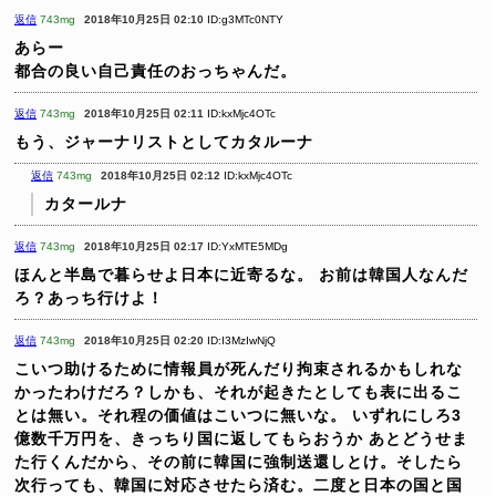
返信
743mg
2018年10月25日 02:10
ID:g3MTc0NTY
あらー
都合の良い自己責任のおっちゃんだ。
返信
743mg
2018年10月25日 02:11
ID:kxMjc4OTc
もう、ジャーナリストとしてカタルーナ
返信
743mg
2018年10月25日 02:12
ID:kxMjc4OTc
カタールナ
返信
743mg
2018年10月25日 02:17
ID:YxMTE5MDg
ほんと半島で暮らせよ日本に近寄るな。
お前は韓国人なんだ
ろ？あっち行けよ！
返信
743mg
2018年10月25日 02:20
ID:I3MzIwNjQ
こいつ助けるために情報員が死んだり拘束されるかもしれな
かったわけだろ？しかも、それが起きたとしても表に出るこ
とは無い。それ程の価値はこいつに無いな。
いずれにしろ3
億数千万円を、きっちり国に返してもらおうか
あとどうせま
た行くんだから、その前に韓国に強制送還しとけ。そしたら
次行っても、韓国に対応させたら済む。二度と日本の国と国