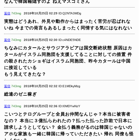
なんで韓国籍隠すのよ
ねえマスゴミさん
返信
743mg
2018年10月25日 02:29
ID:Q2NTA3MDg
実態はどうあれ、外見や動作からはまったく苦労が忍ばれな
いね
今までの発言もあるしまったく同情する気にはなれない
返信
743mg
2018年10月25日 02:30
ID:c4NDE5NDE
ちなみにカタールとサウジアラビアは国交断絶状態
原因はカ
タールがイスラム同胞団を支援してることに対しての措置
件
の殺されたカショギはイスラム同胞団、昨今カタールは中国
に接近している
もう見えてきたな？
返信
743mg
2018年10月25日 02:32
ID:E1MDkyMzg
総連のゼニ稼ぎ
返信
743mg
2018年10月25日 02:36
ID:I0MDYwNzY
こいつとテログループと全員お仲間なんじゃ？本当に被害者
なの？
本当に３億払らわれたの？払った払った詐欺で日本に
請求しようとしてない？
金払う義務がるのは韓国じゃないの
アホな家族も一緒に韓国に帰っていただきたい 帰れ
同僚も怪