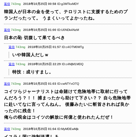
返信
743mg
2018年10月25日 00:58
ID:g3MTkxMDY
韓国人が日本の金を使って、テロリストに支援するためのプ
ランだったって。
うまくいってよかったね。
返信
743mg
2018年10月25日 01:00
ID:U0NDk4NzM
日本の恥
切腹して果てるべき
返信
743mg
2018年10月25日 01:57
ID:c4OTM0MTg
いや韓国人だしｗ
返信
743mg
2018年10月25日 22:29
ID:c4MjM1MDQ
特技：成りすまし。
返信
743mg
2018年10月25日 01:03
ID:cwNTYxOTQ
コイツらジャーナリストは命賭けて危険地帯に取材に行って
んだろう？！！
捕まったから助けて下さい？？
自ら危険地帯
に赴いてなに言ってんねん。
後藤みたいに斬首されれば良か
ったのに残念！
俺らの税金はコイツの解放に何億と使われたんだぜ！
返信
743mg
2018年10月25日 01:04
ID:MyMDEwMjk
イスラム国に強制送還しろ