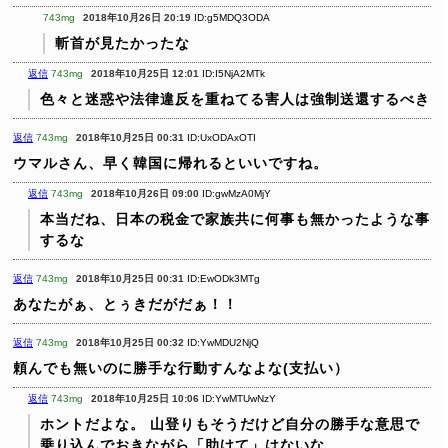
743mg
2018年10月26日 20:19
ID:g5MDQ3ODA
斬首が見たかったな
返信
743mg
2018年10月25日 12:01
ID:I5NjA2MTk
色々と迷惑や法律違反を重ねてる害人は強制送還するべき
返信
743mg
2018年10月25日 00:31
ID:UxODAxOTI
ウマルさん、早く韓国に帰れるといいですね。
返信
743mg
2018年10月26日 09:00
ID:gwMzA0MjY
本当だね、日本の税金で家族共に何事も無かったような事
するな
返信
743mg
2018年10月25日 00:31
ID:EwODk3MTg
あなたがぁ、とぅきだがだぁ！！
返信
743mg
2018年10月25日 00:32
ID:YwMDU2NjQ
頼んでも無いのに勝手な行動すんなよな(支払い）
返信
743mg
2018年10月25日 10:06
ID:YwMTUwNzY
ホントだよな。
山登りもそうだけど自分の勝手な意思で
乗り込んでおきながら「助けて」はないな