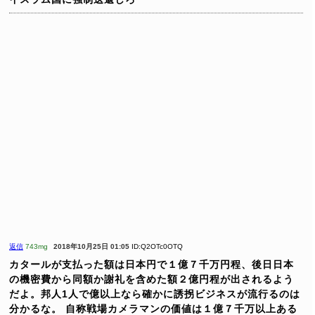
返信
743mg
2018年10月25日 01:05
ID:Q2OTc0OTQ
カタールが支払った額は日本円で１億７千万円程、後日日本
の機密費から同額か謝礼を含めた額２億円程が出されるよう
だよ。邦人1人で億以上なら確かに誘拐ビジネスが流行るのは
分かるな。
自称戦場カメラマンの価値は１億７千万以上ある