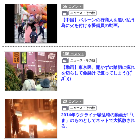
56
コメント
ニュース・その他
【中国】バルーンの行商人を追い払う
為に火を付ける警備員の動画。
166
コメント
ニュース・その他
【動画】東京民、開かずの踏切に痺れ
を切らして命懸けで渡ってしまう(((ﾟ
Дﾟ)))
29
コメント
ニュース・その他
2014年ウクライナ騒乱時の動画が「い
ま」のものとしてネットで大拡散され
る。