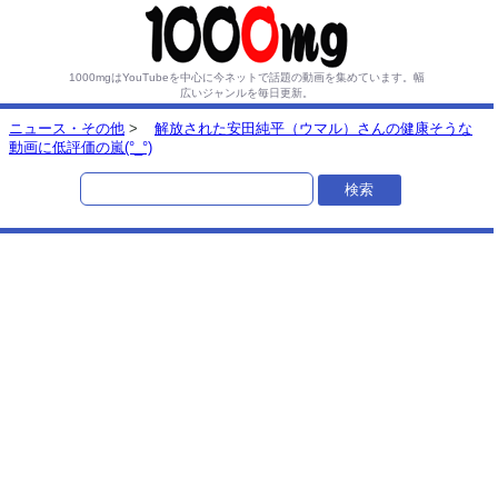
1000mgはYouTubeを中心に今ネットで話題の動画を集めています。
幅
広いジャンルを毎日更新。
ニュース・その他
>
解放された安田純平（ウマル）さんの健康そうな
動画に低評価の嵐(°_°)