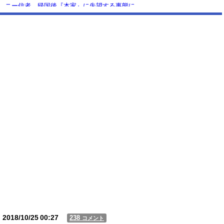
ニー信者、帰国後『本家』に失望する事態に
【恐怖】 家族葬・一日葬なら安いという風潮、完全に嘘だった・・・・
【動画】USJの禁止エリアに子どもたちが続々乱入 → スタッフが注意し
ても止まらない事態に
Powered by livedoor 相互RSS
2018/10/25
00:27
238
コメント