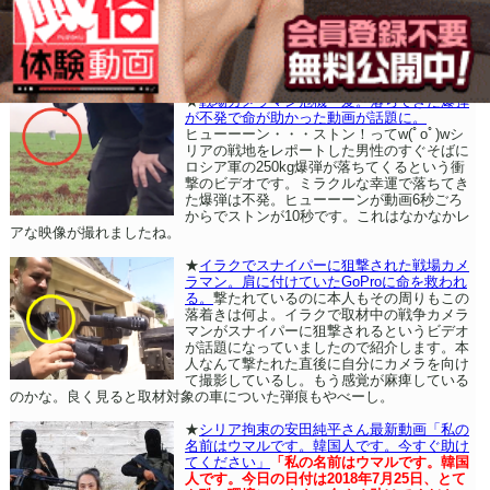
★
戦場カメラマン危機一髪。落ちてきた爆弾
が不発で命が助かった動画が話題に。
ヒューーーン・・・ストン！ってw(ﾟoﾟ)wシ
リアの戦地をレポートした男性のすぐそばに
ロシア軍の250kg爆弾が落ちてくるという衝
撃のビデオです。ミラクルな幸運で落ちてき
た爆弾は不発。ヒューーーンが動画6秒ごろ
からでストンが10秒です。これはなかなかレ
アな映像が撮れましたね。
★
イラクでスナイパーに狙撃された戦場カメ
ラマン。肩に付けていたGoProに命を救われ
る。
撃たれているのに本人もその周りもこの
落着きは何よ。イラクで取材中の戦争カメラ
マンがスナイパーに狙撃されるというビデオ
が話題になっていましたので紹介します。本
人なんて撃たれた直後に自分にカメラを向け
て撮影しているし。もう感覚が麻痺している
のかな。良く見ると取材対象の車についた弾痕もやべーし。
★
シリア拘束の安田純平さん最新動画「私の
名前はウマルです。韓国人です。今すぐ助け
てください」
「私の名前はウマルです。韓国
人です。今日の日付は2018年7月25日、とて