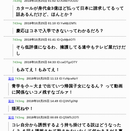
743mg
2018年10月25日 01:02
ID:AxMzY0ODU
カタールが身代金3億ほど払って日本に請求してるって
話あるんだけど、ほんとか？
743mg
2018年10月25日 01:10
ID:YwMjU2MTc
慶応はコネで入学できないってわかるだろ？
743mg
2018年10月25日 01:41
ID:QxMjk4OTI
そら低評価になるわ、擁護してる連中もテレビ屋だけだ
し
743mg
2018年10月25日 04:33
ID:cwOTgzOTY
もみてえ！もみてえ！
返信
743mg
2018年10月25日 11:13
ID:YzNjcwNzY
青学を小～大まで出ていつ帰国子女になるん？
って動画
に関係ないコメ残すなゴルァ！
返信
743mg
2018年10月25日 14:49
ID:Q3NTg0NjI
猫死ねや！
返信
743mg
2018年10月28日 00:09
ID:Q5MTc2OTI
コレ自分から誘拐するよう持ち掛けてる説はどうなった
ん？
６回も誘拐されて殺されないなんて何かあるだろ裏