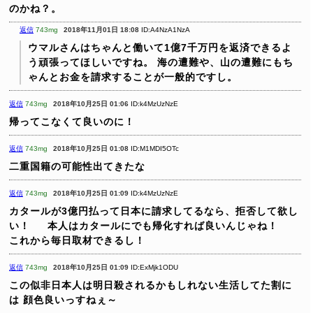
のかね？。
返信
743mg
2018年11月01日 18:08
ID:A4NzA1NzA
ウマルさんはちゃんと働いて1億7千万円を返済できるよ
う頑張ってほしいですね。
海の遭難や、山の遭難にもち
ゃんとお金を請求することが一般的ですし。
返信
743mg
2018年10月25日 01:06
ID:k4MzUzNzE
帰ってこなくて良いのに！
返信
743mg
2018年10月25日 01:08
ID:M1MDI5OTc
二重国籍の可能性出てきたな
返信
743mg
2018年10月25日 01:09
ID:k4MzUzNzE
カタールが3億円払って日本に請求してるなら、拒否して欲し
い！
本人はカタールにでも帰化すれば良いんじゃね！
これから毎日取材できるし！
返信
743mg
2018年10月25日 01:09
ID:ExMjk1ODU
この似非日本人は明日殺されるかもしれない生活してた割に
は
顔色良いっすねぇ～