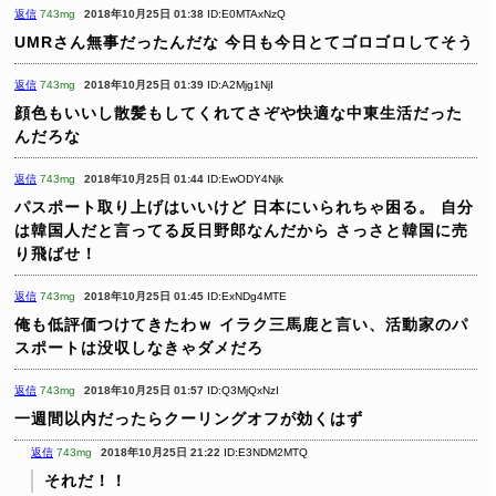
返信
743mg
2018年10月25日 01:38
ID:E0MTAxNzQ
UMRさん無事だったんだな
今日も今日とてゴロゴロしてそう
返信
743mg
2018年10月25日 01:39
ID:A2Mjg1NjI
顔色もいいし散髪もしてくれてさぞや快適な中東生活だった
んだろな
返信
743mg
2018年10月25日 01:44
ID:EwODY4Njk
パスポート取り上げはいいけど
日本にいられちゃ困る。
自分
は韓国人だと言ってる反日野郎なんだから
さっさと韓国に売
り飛ばせ！
返信
743mg
2018年10月25日 01:45
ID:ExNDg4MTE
俺も低評価つけてきたわｗ
イラク三馬鹿と言い、活動家のパ
スポートは没収しなきゃダメだろ
返信
743mg
2018年10月25日 01:57
ID:Q3MjQxNzI
一週間以内だったらクーリングオフが効くはず
返信
743mg
2018年10月25日 21:22
ID:E3NDM2MTQ
それだ！！