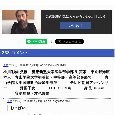
この記事が気に入ったら
いいね！しよう
いいね！
238
コメント
返信
743mg
2018年10月25日 00:30
ID:U4NDk1MDI
小川彩佳
父親 慶應義塾大学医学部学部長
実家 東京都港区
本人 青山学院大学初等部・中等部・高等部を経て
青
山学院大学国際政治経済学部卒
テレビ朝日アナウンサ
ー
帰国子女
TOEIC915点
身長168cm
容姿端麗・才色兼備
返信
743mg
2018年10月25日 00:57
ID:Q5MDE2MzI
おっぱい