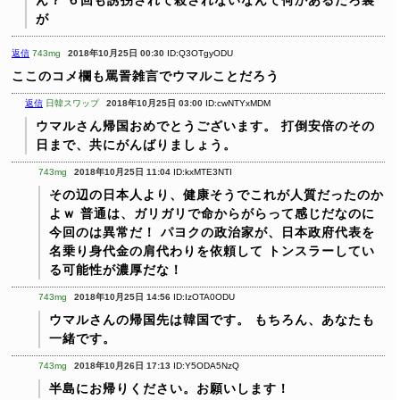
が
返信
743mg
2018年10月25日 00:30
ID:Q3OTgyODU
ここのコメ欄も罵詈雑言でウマルことだろう
返信
日韓スワップ
2018年10月25日 03:00
ID:cwNTYxMDM
ウマルさん帰国おめでとうございます。
打倒安倍のその
日まで、共にがんばりましょう。
743mg
2018年10月25日 11:04
ID:kxMTE3NTI
その辺の日本人より、健康そうでこれが人質だったのか
よｗ
普通は、ガリガリで命からがらって感じだなのに
今回のは異常だ！
パヨクの政治家が、日本政府代表を
名乗り身代金の肩代わりを依頼して
トンスラーしてい
る可能性が濃厚だな！
743mg
2018年10月25日 14:56
ID:IzOTA0ODU
ウマルさんの帰国先は韓国です。
もちろん、あなたも
一緒です。
743mg
2018年10月26日 17:13
ID:Y5ODA5NzQ
半島にお帰りください。お願いします！