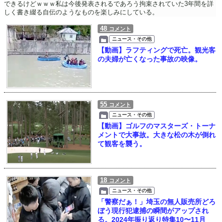
できるけどｗｗｗ私は今後発表されるであろう拘束されていた3年間を詳
しく書き綴る自伝のようなものを楽しみにしている。
48
コメント
ニュース・その他
【動画】ラフティングで死亡。観光客
の夫婦が亡くなった事故の映像。
55
コメント
ニュース・その他
【動画】ゴルフのマスターズ・トーナ
メントで大事故。大きな松の木が倒れ
て観客を襲う。
18
コメント
ニュース・その他
「警察だぁ！」埼玉の無人販売所どろ
ぼう現行犯逮捕の瞬間がアップされ
る。2024年振り返り特集10〜11月