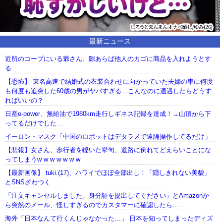
最新ニュース
近所のコープにいる爺さん、隙あらば他人のカゴに商品を入れようとす
る
【恐怖】 東名高速で結婚式の衣装合わせに向かっていた夫婦の車に何度
も何度も追突した60歳の男がヤバすぎる…こんなのに遭遇したらどうす
ればいいの？
日産e-power、無給油で1980km走行しギネス記録を達成！→山頂から下
ってるだけでした…
イーロン・マスク「中国のロボットはデタラメで遠隔操作してるだけ」
【悲報】女さん、歩行者を轢いた挙句、道路に倒れてどえらいことにな
ってしまうw w w w w w w
【最新画像】 tuki.(17)、ハワイでほぼ全部出し！「隠しきれない美貌」
とSNSざわつく
「注文キャンセルしました。身分証を提出してください」とAmazonか
ら突然のメール、怪しすぎるのでカスタマーに確認したら……
海外「日本なんて行くんじゃなかった…」 日本を知ってしまったディズ