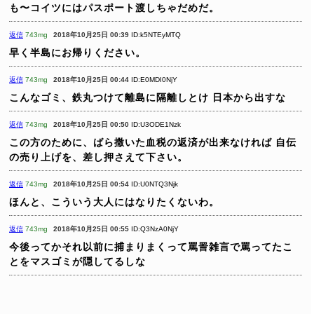
も〜コイツにはパスポート渡しちゃだめだ。
返信
743mg
2018年10月25日 00:39
ID:k5NTEyMTQ
早く半島にお帰りください。
返信
743mg
2018年10月25日 00:44
ID:E0MDI0NjY
こんなゴミ、鉄丸つけて離島に隔離しとけ
日本から出すな
返信
743mg
2018年10月25日 00:50
ID:U3ODE1Nzk
この方のために、ばら撒いた血税の返済が出来なければ
自伝
の売り上げを、差し押さえて下さい。
返信
743mg
2018年10月25日 00:54
ID:U0NTQ3Njk
ほんと、こういう大人にはなりたくないわ。
返信
743mg
2018年10月25日 00:55
ID:Q3NzA0NjY
今後ってかそれ以前に捕まりまくって罵詈雑言で罵ってたこ
とをマスゴミが隠してるしな