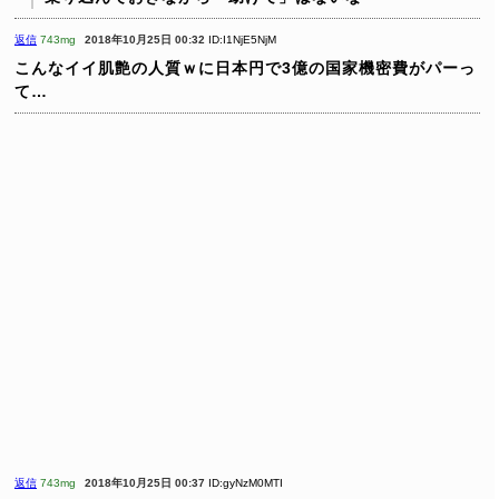
返信
743mg
2018年10月25日 00:32
ID:I1NjE5NjM
こんなイイ肌艶の人質ｗに日本円で3億の国家機密費がパーっ
て…
返信
743mg
2018年10月25日 00:37
ID:gyNzM0MTI