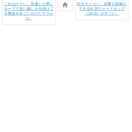
これはひどい。見通しの悪い
巨大ラジコン。攻撃も防御も
カーブで追い越しを仕掛けて
できるA-10ウォートホッグ
大事故を起こしかけたドラレ
（1/5.8）がすごい。
コ。