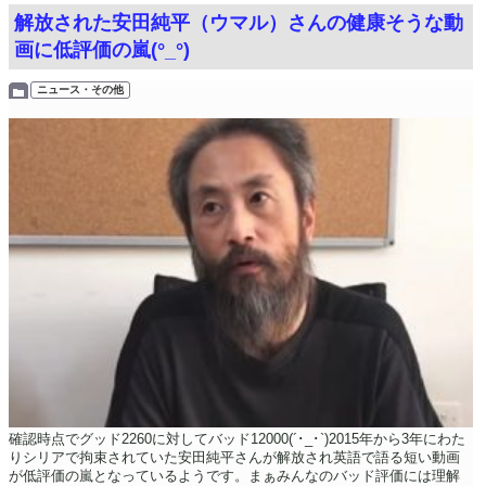
解放された安田純平（ウマル）さんの健康そうな動
画に低評価の嵐(°_°)
ニュース・その他
確認時点でグッド2260に対してバッド12000(´･_･`)2015年から3年にわた
りシリアで拘束されていた安田純平さんが解放され英語で語る短い動画
が低評価の嵐となっているようです。まぁみんなのバッド評価には理解