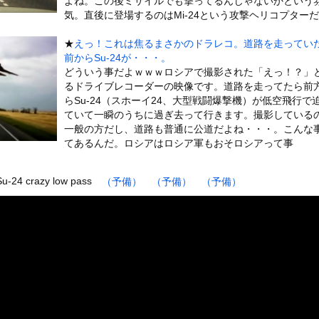
よね。この後ミサイルでも撃ってるんじゃないかという
いうＡＶ女優ｗｗｗｗｗｗｗｗｗｗw
気。直後に登場するのはMi-24という攻撃ヘリコプター
ックのり入れたけど出てこないの！！
★
えっ！これは焦るまさかのドラレコ。道路を走ってい
前からSu-24が・・・。
警官が包丁男に発砲したシーンのモザ無し映像が公開される。
どういう事だよｗｗｗロシアで撮影された「えっ！？」
るドライブレコーダーの映像です。道路を走ってたら前
らSu-24（スホーイ24、大型戦闘爆撃機）が低空飛行で
ていて一瞬のうちに過ぎ去って行きます。撮影している
一般の方だし、道路も普通に公道だよね・・・。こんな
or 相互RSS
てあるんだ。ロシアはロシア軍もおそロシアって事
g
が管理しています。 RSS設定 更新順130件まで。それ以降の古いも
 Su-24 crazy low pass
（予備）
（予備）
（予備）