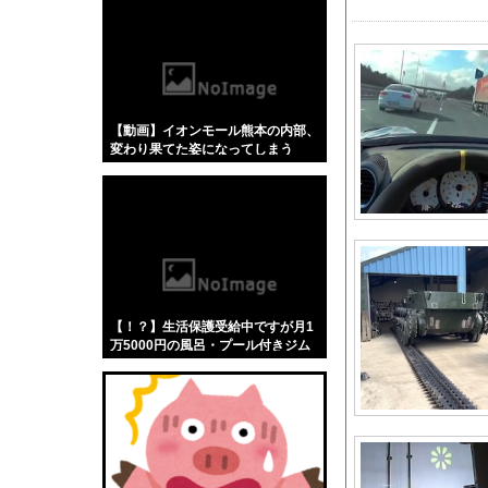
【悲報】「蕎麦」とか
【4/4】嫁が浮気を
【悲報】 大ヒット同
【画像】日本さん、避
【動画】イオンモール熊本の内部、
仏F1記者「アロンソが
変わり果てた姿になってしまう
【画像】 テレ朝の気
勤務中のはずの彼氏を
【倉庫型陳列】熊本地
格安電気代のためにイ
世界初の超伝導量子熱
海外「全部日本の真似
【！？】生活保護受給中ですが月1
轢かれた自転車以外ま
万5000円の風呂・プール付きジム
に通おうと思っています。毎日通え
伊藤百花の仕事バンバ
ば光熱費を抑えられると思うのです
が実際に節約効果はありますか？←
山本倖千恵アナ 直履
これw w w w w w w w
バック駐車の練習って
【画像】週刊少年ジャ