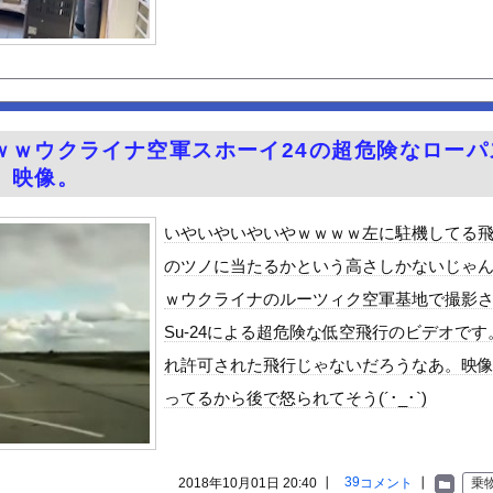
ジイにチェーンソー！？←一体何があったんやコレw w w w ...
なに持ってけば嬉しい？
難所が各国と比べて優秀過ぎると話題に
ュース7【GIF動画あり】
の二刀流美女 音羽美奈のエッチボディがたまらんち
ｗｗウクライナ空軍スホーイ24の超危険なローパ
って山の絶景を堪能wwwww
）映像。
ひき逃げ事件で逮捕された男、韓国籍だった模様…自称インフルエンサ...
好きな100人の彼女』17話感想 須藤育登場！ストイックな野球...
いやいやいやいやｗｗｗｗ左に駐機してる
ノさん尻を出すwwwwww
のツノに当たるかという高さしかないじゃ
の？
ｗウクライナのルーツィク空軍基地で撮影
ん、元手250万円を7年で7億円超えにｗｗｗ
Su-24による超危険な低空飛行のビデオです
で拡散してるおっぱいポロリ動画、何故か叩かれる・・・
れ許可された飛行じゃないだろうなあ。映
の出来事を漫画化した
ってるから後で怒られてそう(´･_･`)
」ランキング、ついに発表される
士が2度見する現場猫案件 ほか
がアジア人にケンカを売った結果ｗｗｗ」 ほか
39
2018年10月01日 20:40 ┃
コメント
┃
乗