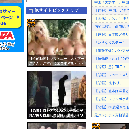
中国「大洪水！」中国
他サイトピックアップ
【速報】 中国、ガチ
【画像】 パッパ「妻
内閣広報官「高市総理
コテ
【速報】日本製メモリ
リン
「いきなりステーキ」
- 固
【衝撃画像】ババアがジ
定リ
【性的動画】ブリトニー・スピアー
【無修正マ○コ】10代美
ンク
ズさん、さすがにエロすぎる・・・
【閲覧注意】TikTo
自動
【悲報】ショートスリ
更新
【悲報】 おわり。
ツー
【悲報】熊本は猛暑と
ル
【悲報】ジャンポケ斉
【悲報】30歳過ぎて
【恐怖】ロシアで1人の女子高生が
元ジャンポケ斉藤被告
飛び降り自殺して以降、若者がどん
どん飛び降り始める
【動画】新型のさすま