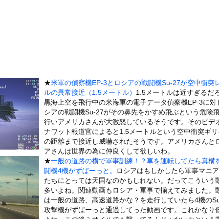
した暗号ランキング
問題視してる人ら一定数いるけどさ・・・・・・・・・
90cmの美女、初水着グラビアデビューwwwwww緑川希星、...
ーニョを抑制する「海洋雲白色化」計画、海面温度を1.88度下げ...
わる、ガチで怖い話を教えてくれ
可愛すぎるチアさん、甲子園で発見される
★
米軍の偵察機EP-3とロシアの戦闘機Su-27が空中衝突
」が「ドコモの銀行」に変わってうんざりしてるやつｗｗｗｗｗ
ルの異常接近（1.5メートル）
1.5メートルは近すぎるだ
19歳女とホテルでハムスター25匹を踏み潰すなどして逮捕
黒海上空を飛行中の米海軍の電子データ偵察機EP-3に対
シアの戦闘機Su-27がその鼻先をかすめ飛ぶという危険
に男が殴りかかるが…看護師が柔術使いだった
行いアメリカさんが大激怒しているそうです。そのビデ
いた。何事も見て覚えるんだよ → 目の前にいる子はこうします…
ナワット報道官によると1.5メートルという空中衝突ギリ
の大学ヤリサーの流出エロ動画（顔出し）が一番抜ける
の距離まで接近し威嚇されたそうです。アメリカさんと
アさんは世界の為に仲良くして欲しいわ。
代表に激怒！『惨憺たる結果、徹底的な刷新が必要だ』と監督や協会を...
★
一般の道路の横で軍事訓練！？車を運転してたら真横
唐揚げ屋ｗｗｗｗｗ
闘機4機がずばーっと。
ロシアはもしかしたら軍事マニア
たちにとっては天国なのかもしれない。だってこういう
癖ブッ刺さりで精子ドクドク作られるわｗｗｗｗ
多いよね。関連動画もロシア・軍事で揃えてみました。
で行列、出来ない
は一般の道路、高速道路かな？を走行していたら4機のSu-
に点火 マンホールが爆発しふた吹き飛ぶ
攻撃機がずばーっと通過してった動画です。これかなり