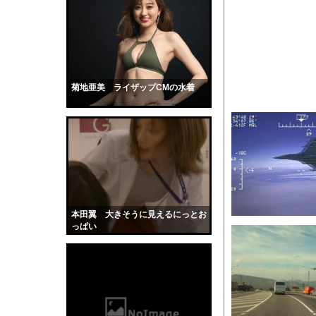
【ロマン】世界を動か
【困惑】移民を過剰に
【画像】176cm 股下
2400隻の船でエルニ
人体実験や拷問にまつ
菊地亜美 ライザップCMの水着
【GIF動画】宮城の
【衝撃】「住信SBI
【胸糞】36歳教員、
【動画】看護師の男性
若いママが顔を洗って
【黒歴史】こういう昔
本田翼 大きそうに見えるにっとお
韓国人「安貞桓が韓国
っぱい
ケンタッキーとか言う
【画像】このAVが性
【悲報】味噌ラーメン
【中国】男の子が爆竹