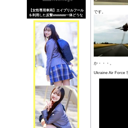
【画像】伊藤舞雪とか
【女性専用車両】エイプリルフール
【緊急】肛門にスティ
です。
を利用した反撃wwwww一体どうな
お知らせ
る？
【話題】河内長野市で
Powered by livedo
1000m
このページは
か・・・。
示されません。
Ukraine Air Force