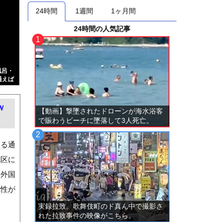
24時間
1週間
1ヶ月間
24時間の人気記事
風呂・
通えば
効果は
ｗ
【動画】撃墜されたドローンが海水浴客
で賑わうビーチに墜落して3人死亡。
座る通
成区に
を外国
能性が
実録拉致。歌舞伎町のド真ん中で撮影さ
れた拉致事件の映像がこちら。