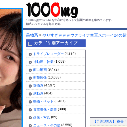
1000mgはYouTubeを中心に今ネットで話題の動画を集めています。
幅広いジャンルを毎日更新。
>
乗物系
やりすぎｗｗｗウクライナ空軍スホーイ24の
カテゴリ別アーカイブ
(4,384)
ドライブレコーダー
(1,058)
神動画・神業
(9,472)
面白動画
(10,688)
衝撃映像
(4,597)
乗物系
(404)
感動系
(3,487)
動物・ペット
(308)
貴重映像・歴史
(85)
画像・写真
【予算100万】 市長
(3,550)
ニュース・その他