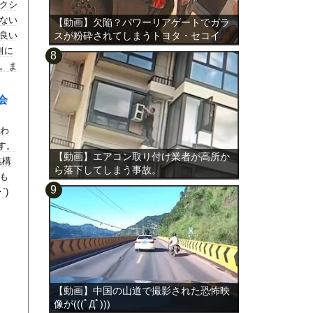
クシ
ない
【動画】欠陥？パワーリアゲートでガラ
良い
スが粉砕されてしまうトヨタ・セコイ
ア。
側に
。ま
合戦
会
行わ
す。
【動画】エアコン取り付け業者が高所か
結構
ら落下してしまう事故。
も
`)
【動画】中国の山道で撮影された恐怖映
像が(((ﾟДﾟ)))