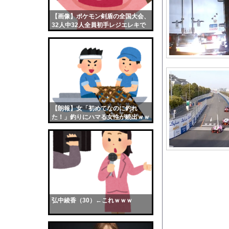
ナマポ無職「お前ら全
【画像】ポケモン剣盾の全国大会、
【画像】おまえらくん
32人中32人全員初手レジエレキで
【画像】この女優さん
完全にワンパターンｗｗｗ
【朗報】齋藤飛鳥、前
【画像】おまえらこう
海外「日本よ、お前が
勇気を出して白人美女
10年もの間浮気して
【朗報】女「初めてなのに釣れ
た！」釣りにハマる女性が続出ｗｗ
ウクライナ侵攻以降、
ｗ
【配信者】「金バエ」
【画像】女の子「危機
私「ちょっと、人の家
【画像】どのくノ一を
サッカーの選手に落雷
弘中綾香（30）←これｗｗｗ
【マジかよ】キョン「
【朗報】松本人志企画