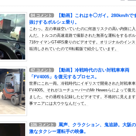
いう自炊最強のメシｗｗｗｗｗｗｗｗ
している。私の知らないスマホで連絡を取り合い、日中会ったりしてい...
【動画】これはキ◯ガイ。280km/hで
84
コメント
人エ□ゲの開発者、売上の入金を銀行に拒否され受け取れず、多額の納...
抜けするポルシェ乗り。
難所が各国と比べて優秀過ぎると話題に
こわっ。左の車線空いていたのに何故リスクの高い内側に入
んだ。トルコの高速道路で撮影された無茶な運転をするポル
2年契約延長に向けアストンマーチンに年間4000万ユーロ（約7...
718ケイマンGT4RS乗りのビデオです。オリジナルのイン
象予報士さん、意外と小さかった
垢消しされていたのでX転載版で紹介しています。
偶然見かけた場所がまさかのパチ店だった。楽しそうな姿を見た私は思...
震でコストコの商品落下「重く受け止めております」地震大国で「高積...
【動画】冷戦時代の古い対戦車車両
47
コメント
ンフラ投資を怠った韓国、朝鮮半島全域を猛暑が直撃してしまった結果...
「FV4005」を復元するプロセス。
機関…燃料もピストンもない量子エンジンが回った！
世界にこれ一両。冷戦時代にイギリスで開発された対戦車車
だったのか…」 日本の普通のテレビ番組が最新SNSの数十年先を行...
FV4005。それがユーチューバーのMr Hewesらによって復
ともに交通ルール守る気ない事故動画がコレｗｗｗｗｗｗｗ
ました。その過程を記録したビデオです。不格好に見えます
事マニアには大ウケなんだって。
ン取ってくるDHの営業担当凄くないか？今年のボーナス凄いことにな...
きレギンスで激しく乳揺れトレーニング！！【GIF動画あり】
何処でした？
罵声、クラクション、鬼追跡。大阪の
106
コメント
ンプさん ついに100万部を割ってしまう。何故ジャンプは読まれな...
激なタクシー運転手の映像。