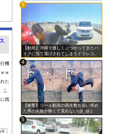
ス
【動画】沖縄で激しくぶつかってきたバ
イクに当て逃げされてしまうドラレコ。
飛行機
んｗｗ
された
。こ
像に残
【衝撃】リール動画の再生数を追い求め
た男の失敗が怖くて見れない(@_@;)
物系