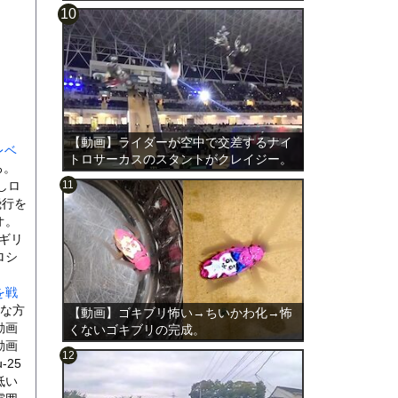
【動画】ライダーが空中で交差するナイ
レベ
トロサーカスのスタントがクレイジー。
ろ。
しロ
飛行を
オ。
ギリ
ロシ
を戦
な方
【動画】ゴキブリ怖い→ちいかわ化→怖
動画
くないゴキブリの完成。
動画
25
低い