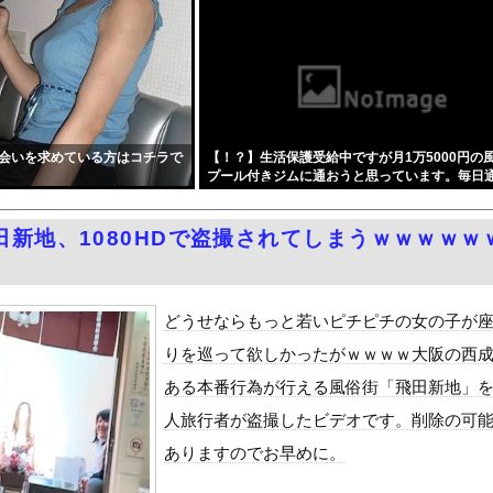
ジュルムメンバー、小ぶりなエロおっぱい最高！
やっぱ日本の後追いだった
とになってるフリーグラドルTsumu
ンプさん ついに100万部を割ってしまう。何故ジャンプは読まれな...
されないのは、ウクライナ側が標的優先順位は低いとは判断か？！
会いを求めている方はコチラで
【！？】生活保護受給中ですが月1万5000円の
ンフラ投資を怠った韓国、朝鮮半島全域を猛暑が直撃してしまった結果...
プール付きジムに通おうと思っています。毎日
の会社、インターネットのデマのせいで倒産・・・
光熱費を抑えられると思うのですが実際に節約
ありますか？←これw w w w w w w w
ヤバくね？アジア経済に影響出るし。」
田新地、1080HDで盗撮されてしまうｗｗｗｗｗ
さんの初めての夏休み』をrawやhitomiを使わずに無料で読...
ダム「決壊」地元民「公式発表より死者多い！」中国政府「住民拘束！...
の在日中国人、クマよけスプレー強盗指示の疑いで逮捕 → なお、...
どうせならもっと若いピチピチの女の子が
07億円で過去最高を記録
りを巡って欲しかったがｗｗｗｗ大阪の西
を一周してきた
ある本番行為が行える風俗街「飛田新地」
代表監督を追及「なぜ負けたのか」
人旅行者が盗撮したビデオです。削除の可
べきか…1万年ぶり史上最大級の火山の兆し＝韓国の反応
ありますのでお早めに。
いた。私が上に物を投げるフリをする → 猫はこうなります…