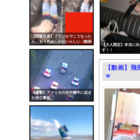
川名凛、写真集！アン
コテ
【朗報】中華アニメ、
リン
スカートの中が凄いこ
- 固
【画像】週刊少年ジャ
定リ
【閲覧注意】ブラジルでこうなった
ロシア戦車工場が攻撃
ら、もう死ぬしかないらしい（動画
ンク
【大人限定】本当に出
格安電気代のためにイ
あり）
す！！
自動
【悲報】食用コオロギ
更新
アメリカ「日本の円安
【動画】飛
ツー
エロ漫画『りんこと叔父
ｗ
ル
中国「大洪水！」中国
【新宿強盗未遂】18歳
【衝撃】アメリカの生中継中に起き
た死亡事故。
ホンダ、営業利益53
人生に疲れたから台湾
韓国国会、サッカー前
日本旅行キャンセルす
うちのネコが目の前に