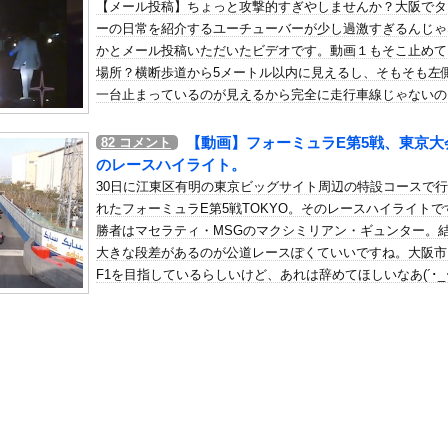
【メール投稿】ちょっと攻撃的すぎやしませんか？大阪でタ
員ぶっ殺しに行ってやる」電話でナマポの打ち切り伝えられ市職員を脅...
ーの日常を紹介するユーチューバーが少し過激すぎるんじゃ
の机がこの女の子の椅子にされてたらｗｗｗ
かとメール投稿いただいたビデオです。動画１もそこ止めて
、可愛すぎる
場所？横断歩道から5メートル以内に見えるし、そもそも左
屈みで完全に見えてる動画が拡散されてしまう…
一台止まっているのが見えるから完全に走行車線じゃないの
ぁあの辺りではよく見るし、タクシーが原因でクラクション
いう地雷系の女子高生って好きじゃないの？
になっているのが日常なんだけども。
【動画】フォーミュラE第5戦、東京大
82
コメント
ナンバーワンだ」 熊本地震直後の日本の対応のスピードに世界が衝撃
のレースハイライト。
にチン凸したアジア人短小男
、爆笑されてしまうｗｗｗ
30日に江東区有明の東京ビッグサイト周辺の特設コースで
た嫁。まさかと思い長男のDNA鑑定をするがいいな？と問うと、元嫁...
れたフォーミュラE第5戦TOKYO。そのレースハイライトで
勝者はマセラティ・MSGのマクシミリアン・ギュンター。
ロシア軍兵士のHIV感染が2000％急増…ウクライナメディア！
大きな段差があるのが公道レースぽくていいですね。大阪市
のSNS更新が1週間途絶え、様々な憶測が飛び交う。1週間ぶりの投...
F1を目指しているらしいけど、あれは辞めてほしいなあ(´･_･
管理フォーーーーム！！！」
の金庫触らないでよ！」キチママ『そこに金庫があったから、開けてみ...
快楽責めしたいｗｗｗｗｗ
、帰らぬ人となる
なんかあっちの方に全然敵がおらん楽園あるらしいで!」
・プロデュース『ドキュメンタル』、アメリカで初の制作が決定！ 海...