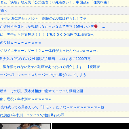
ダム「決壊」地元民「公式発表より死者多い！」中国政府「住民拘束！...
で逝く
と子供と海に来た」パシャ←想像の200倍は神々しくて草
が避難所を３分しか視察しなかったなんてデマ！50分いたぞ
」 ...
に世界中から注文殺到！！！ １兆５０００億円で工場増築へ
の反対ｗｗｗｗｗｗｗｗｗ
ジイにチェーンソー！？←一体何があったんやコレw w w w ...
少女の ”初めての女性器脱毛” 動画、エロすぎて1000万再...
kに、数年消されない激ヤバ動画があったので紹介します…【視聴者...
ーパー堀、ショートスリーパーでない事がバレてしまう
断水…その頃、茂木外相は中南米でニッコリ動画公開
藤、懲役７年求刑ｗｗｗｗｗｗｗ
も売れ残ってる男さんって「非モテ」だよなｗｗｗｗｗｗｗｗｗｗ他
に懲役7年求刑 ロケバスで性的暴行の罪
た、限界突破ｗｗｗｗｗｗ