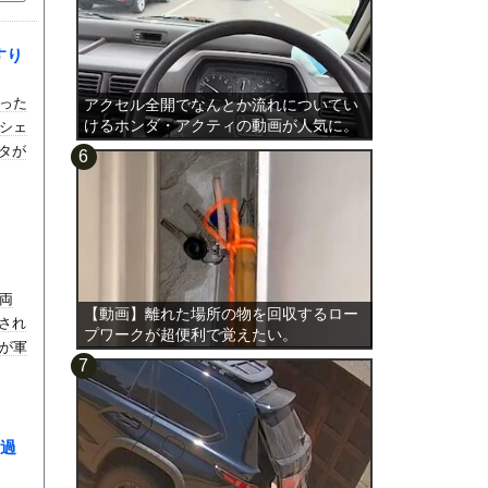
すり
った
アクセル全開でなんとか流れについてい
けるホンダ・アクティの動画が人気に。
シェ
スタが
両
【動画】離れた場所の物を回収するロー
元され
プワークが超便利で覚えたい。
が軍
過