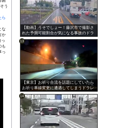
雰囲
だそう
たら
【動画】うそでしょー！藤沢市で撮影さ
とな
れた予測可能割合が気になる事故のドラ
方か
レコ。
迫っ
のも
事っ
のは表
【東京】お祈り合流を話題にしていたら
お祈り車線変更に遭遇してしまうドラレ
コ。