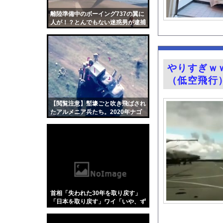
【衝撃画像】ババアがジ
離陸準備中のボーイング737の翼に
みんなは職場のBBQ
人が！？とんでもない迷惑男が逮捕
される。
【画像】日本さん、避
副島萌生アナ NHKニ
グラドル×ピアニスト
やりすぎｗ
ワイ将、往復4万円払
（低空飛行
今年3月のベントレー
『君のことが大大大大大
【閲覧注意】塹壕ごと吹き飛ばされ
たアルメニア兵たち。2020年ナゴ
【画像】お●ぱいピア
ルノ・カラバフ紛争の空爆映像まと
め。
海釣りって何が楽しい
【画像】女性投資家さ
【ポロリ悲話】ネット
【画像】ラーメン屋で
【衝撃】「かわいい虫
首相「失われた30年を取り戻す」
【Xの車窓から】整備
「日本を取り戻す」ワイ「いや、ず
っと自民党政権やったやん」
「アメリカのヤンキー