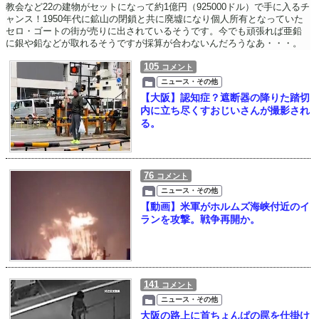
教会など22の建物がセットになって約1億円（925000ドル）で手に入るチ
ャンス！1950年代に鉱山の閉鎖と共に廃墟になり個人所有となっていた
セロ・ゴートの街が売りに出されているそうです。今でも頑張れば亜鉛
に銀や鉛などが取れるそうですが採算が合わないんだろうなあ・・・。
105
コメント
ニュース・その他
【大阪】認知症？遮断器の降りた踏切
内に立ち尽くすおじいさんが撮影され
る。
76
コメント
ニュース・その他
【動画】米軍がホルムズ海峡付近のイ
ランを攻撃。戦争再開か。
141
コメント
ニュース・その他
大阪の路上に首ちょんぱの罠を仕掛け