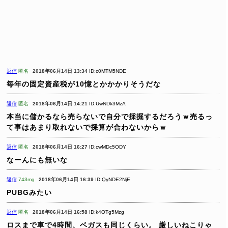
返信
匿名
2018年06月14日 13:34
ID:c0MTM5NDE
毎年の固定資産税が10憶とかかかりそうだな
返信
匿名
2018年06月14日 14:21
ID:UwNDk3MzA
本当に儲かるなら売らないで自分で採掘するだろうｗ売るっ
て事はあまり取れないで採算が合わないからｗ
返信
匿名
2018年06月14日 16:27
ID:cwMDc5ODY
なーんにも無いな
返信
743mg
2018年06月14日 16:39
ID:QyNDE2NjE
PUBGみたい
返信
匿名
2018年06月14日 16:58
ID:k4OTg5Mzg
ロスまで車で4時間、ベガスも同じくらい。
厳しいねこりゃ