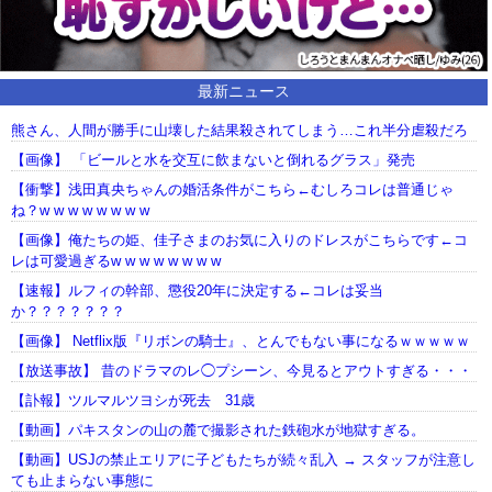
最新ニュース
熊さん、人間が勝手に山壊した結果殺されてしまう…これ半分虐殺だろ
【画像】 「ビールと水を交互に飲まないと倒れるグラス」発売
【衝撃】浅田真央ちゃんの婚活条件がこちら←むしろコレは普通じゃ
ね？w w w w w w w w
【画像】俺たちの姫、佳子さまのお気に入りのドレスがこちらです←コ
レは可愛過ぎるw w w w w w w w
【速報】ルフィの幹部、懲役20年に決定する←コレは妥当
か？？？？？？？
【画像】 Netflix版『リボンの騎士』、とんでもない事になるｗｗｗｗｗ
【放送事故】 昔のドラマのレ◯プシーン、今見るとアウトすぎる・・・
【訃報】ツルマルツヨシが死去 31歳
【動画】パキスタンの山の麓で撮影された鉄砲水が地獄すぎる。
【動画】USJの禁止エリアに子どもたちが続々乱入 → スタッフが注意し
ても止まらない事態に