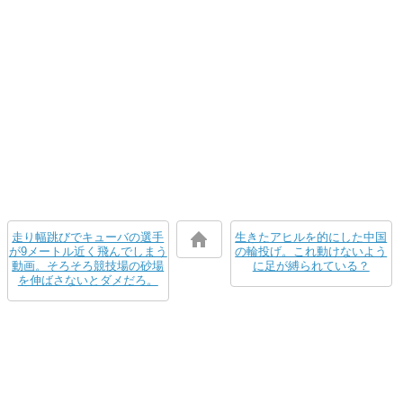
走り幅跳びでキューバの選手
生きたアヒルを的にした中国
が9メートル近く飛んでしまう
の輪投げ。これ動けないよう
動画。そろそろ競技場の砂場
に足が縛られている？
を伸ばさないとダメだろ。