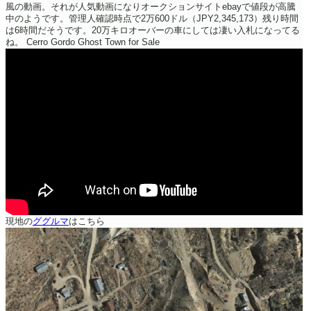
風の動画。それが人気動画になりオークションサイトebayで値段が高騰
中のようです。管理人確認時点で2万600ドル（JPY2,345,173）残り時間
は6時間だそうです。20万キロオーバーの車にしては凄い入札になってる
ね。
Cerro Gordo Ghost Town for Sale
現地の
ググルマ
はこちら