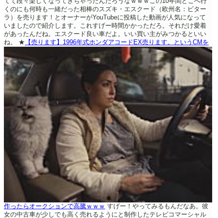
てて段々楽しくなってきちゃったんだろうなｗｗｗこの10年間どこへ行
くのにも何時も一緒だった相棒のスズキ・エスクード（欧州名：ビター
ラ）を売ります！とオーナーがYouTubeに投稿した動画が人気になって
いましたので紹介します。これすげー時間かかっただろ。それだけ愛着
があったんだね。エスクード良い車だよ。いい買い主がみつかるといい
ね。
★
【売ります】1996年式ホンダアコードEX売ります。というCMを
作ったらオークションで高騰ｗｗｗ
すげー！やってみるもんだなあ。彼
女の中古車が少しでも高く売れるようにと制作したテレビコマーシャル