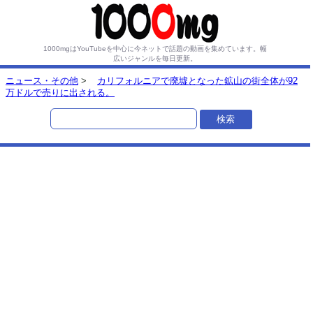
1000mgはYouTubeを中心に今ネットで話題の動画を集めています。
幅
広いジャンルを毎日更新。
ニュース・その他
>
カリフォルニアで廃墟となった鉱山の街全体が92
万ドルで売りに出される。