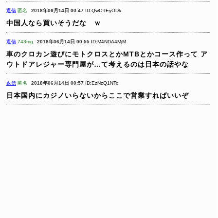
返信
匿名
2018年06月14日 00:47
ID:QwOTEyODk
中国人なら買いそうだな ｗ
返信
743mg
2018年06月14日 00:55
ID:M4NDA4MjM
車のクロカン遊びにモトクロスとかMTBとかコース作って
ア
ウトドアレジャー専門屋が…て考えるのは日本の話やな
返信
匿名
2018年06月14日 00:57
ID:EzNzQ1NTc
日本国内にカジノいらないからここで営業すればいいぞ