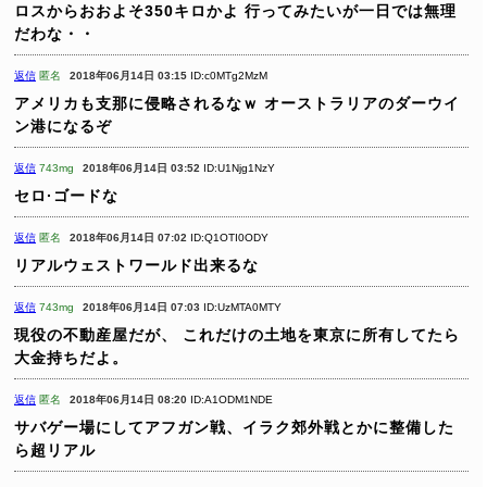
ロスからおおよそ350キロかよ
行ってみたいが一日では無理
だわな・・
返信
匿名
2018年06月14日 03:15
ID:c0MTg2MzM
アメリカも支那に侵略されるなｗ
オーストラリアのダーウイ
ン港になるぞ
返信
743mg
2018年06月14日 03:52
ID:U1Njg1NzY
セロ·ゴードな
返信
匿名
2018年06月14日 07:02
ID:Q1OTI0ODY
リアルウェストワールド出来るな
返信
743mg
2018年06月14日 07:03
ID:UzMTA0MTY
現役の不動産屋だが、
これだけの土地を東京に所有してたら
大金持ちだよ。
返信
匿名
2018年06月14日 08:20
ID:A1ODM1NDE
サバゲー場にしてアフガン戦、イラク郊外戦とかに整備した
ら超リアル