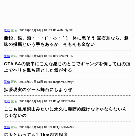
返信
匿名
2018年06月14日 01:03
ID:A4NzQyNTI
亜鉛、銀、鉛・・・(´・ω・｀) 体に悪そう
宝石系なら、趣
味の採掘という手もあるが そもそも金ない
返信
匿名
2018年06月14日 01:05
ID:cwNzI2ODk
GTA SAの後半にこんな感じのとこでギャングを倒して山の頂
上でヘリを撃ち落とした気がする
返信
匿名
2018年06月14日 01:18
ID:g5MDUzMjY
拡張現実のゲーム舞台にしようぜ
返信
匿名
2018年06月14日 01:39
ID:g1MDE5MTA
ここも足尾銅山みたいに永久に毒貯め続けなきゃならないん
じゃないの
返信
匿名
2018年06月14日 01:59
ID:Q3NTMwNTc
広大といっても1.1km四方程度