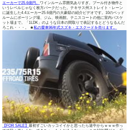
エーカーで25.6億円。
ワインルーム雰囲気ありすぎ。プール付き物件と
いうレベルじゃなく枚方パークだった。テキサス州ストレイト・レーン
に誕生した4.4エーカー25.6億円の大豪邸の紹介ビデオです。10のベッド
ルームにボーリング場、ジム、映画館。テニスコートの他に室内バスケ
ット場まで。「1LDK」のような日本の間取りで表記するとどうなるんだ
ろこれ・・・。
★
私の愛車96年式スズキ・エスクードを売ります。
【FOR SALE】
最初すごいカッコイイかと思ったら途中からｗｗｗ作っ