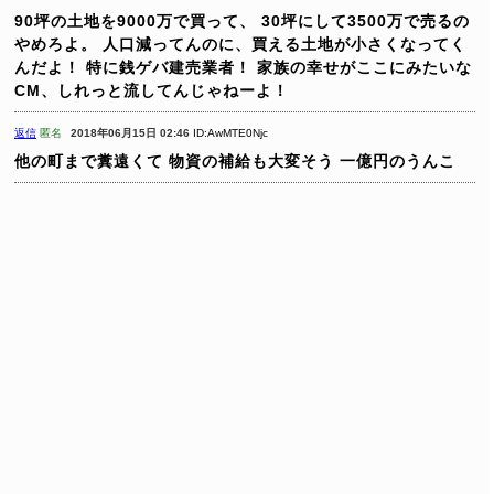
90坪の土地を9000万で買って、
30坪にして3500万で売るの
やめろよ。
人口減ってんのに、買える土地が小さくなってく
んだよ！
特に銭ゲバ建売業者！
家族の幸せがここにみたいな
CM、しれっと流してんじゃねーよ！
返信
匿名
2018年06月15日 02:46
ID:AwMTE0Njc
他の町まで糞遠くて
物資の補給も大変そう
一億円のうんこ