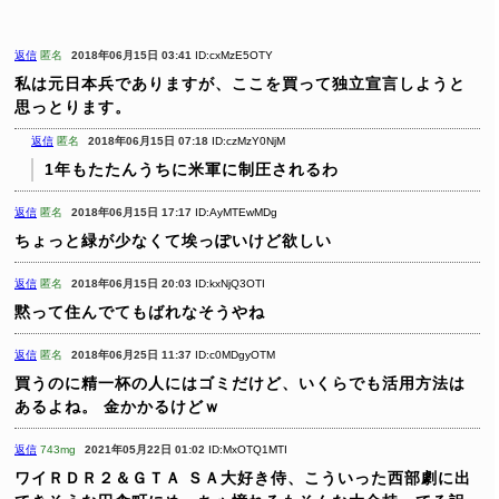
返信
匿名
2018年06月15日 03:41
ID:cxMzE5OTY
私は元日本兵でありますが、ここを買って独立宣言しようと
思っとります。
返信
匿名
2018年06月15日 07:18
ID:czMzY0NjM
1年もたたんうちに米軍に制圧されるわ
返信
匿名
2018年06月15日 17:17
ID:AyMTEwMDg
ちょっと緑が少なくて埃っぽいけど欲しい
返信
匿名
2018年06月15日 20:03
ID:kxNjQ3OTI
黙って住んでてもばれなそうやね
返信
匿名
2018年06月25日 11:37
ID:c0MDgyOTM
買うのに精一杯の人にはゴミだけど、いくらでも活用方法は
あるよね。
金かかるけどｗ
返信
743mg
2021年05月22日 01:02
ID:MxOTQ1MTI
ワイＲＤＲ２＆ＧＴＡ ＳＡ大好き侍、こういった西部劇に出