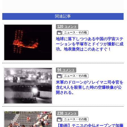
関連記事
120
コメント
ニュース・その他
地球に落下しつつある中国の宇宙ステ
ーションを平塚市とドイツが撮影に成
功。地表激突はこのあとすぐ！
94
コメント
ニュース・その他
米軍のドローンがソレイマニ司令官を
含む4人を殺害した時の空爆映像が公
開される。
238
コメント
ニュース・その他
【動画】テニスの全仏オープンで加藤