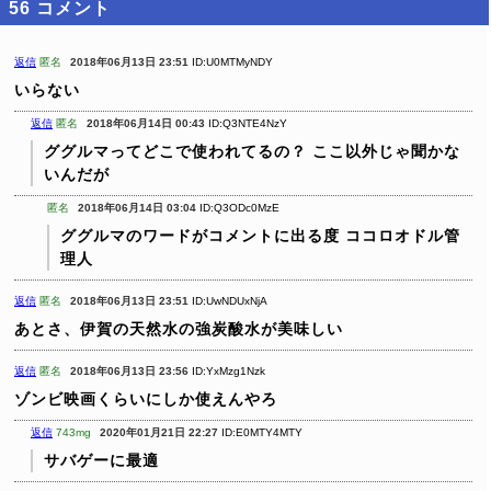
56
コメント
返信
匿名
2018年06月13日 23:51
ID:U0MTMyNDY
いらない
返信
匿名
2018年06月14日 00:43
ID:Q3NTE4NzY
ググルマってどこで使われてるの？
ここ以外じゃ聞かな
いんだが
匿名
2018年06月14日 03:04
ID:Q3ODc0MzE
ググルマのワードがコメントに出る度
ココロオドル管
理人
返信
匿名
2018年06月13日 23:51
ID:UwNDUxNjA
あとさ、伊賀の天然水の強炭酸水が美味しい
返信
匿名
2018年06月13日 23:56
ID:YxMzg1Nzk
ゾンビ映画くらいにしか使えんやろ
返信
743mg
2020年01月21日 22:27
ID:E0MTY4MTY
サバゲーに最適