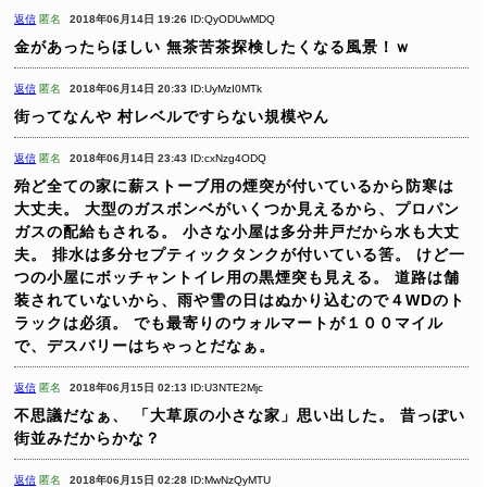
返信
匿名
2018年06月14日 19:26
ID:QyODUwMDQ
金があったらほしい
無茶苦茶探検したくなる風景！ｗ
返信
匿名
2018年06月14日 20:33
ID:UyMzI0MTk
街ってなんや
村レベルですらない規模やん
返信
匿名
2018年06月14日 23:43
ID:cxNzg4ODQ
殆ど全ての家に薪ストーブ用の煙突が付いているから防寒は
大丈夫。
大型のガスボンベがいくつか見えるから、プロパン
ガスの配給もされる。
小さな小屋は多分井戸だから水も大丈
夫。
排水は多分セプティックタンクが付いている筈。
けど一
つの小屋にボッチャントイレ用の黒煙突も見える。
道路は舗
装されていないから、雨や雪の日はぬかり込むので４WDのト
ラックは必須。
でも最寄りのウォルマートが１００マイル
で、デスバリーはちゃっとだなぁ。
返信
匿名
2018年06月15日 02:13
ID:U3NTE2Mjc
不思議だなぁ、
「大草原の小さな家」思い出した。
昔っぽい
街並みだからかな？
返信
匿名
2018年06月15日 02:28
ID:MwNzQyMTU