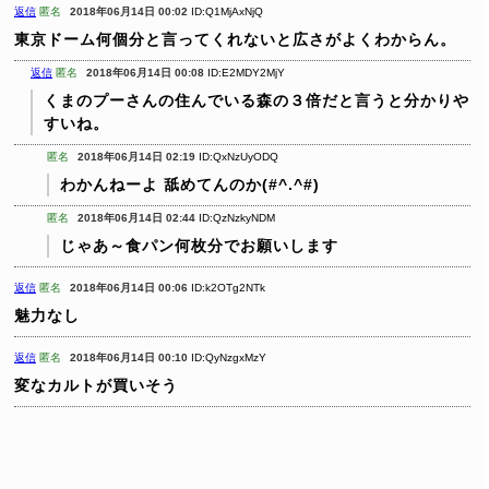
返信
匿名
2018年06月14日 00:02
ID:Q1MjAxNjQ
東京ドーム何個分と言ってくれないと広さがよくわからん。
返信
匿名
2018年06月14日 00:08
ID:E2MDY2MjY
くまのプーさんの住んでいる森の３倍だと言うと分かりや
すいね。
匿名
2018年06月14日 02:19
ID:QxNzUyODQ
わかんねーよ
舐めてんのか(#^.^#)
匿名
2018年06月14日 02:44
ID:QzNzkyNDM
じゃあ～食パン何枚分でお願いします
返信
匿名
2018年06月14日 00:06
ID:k2OTg2NTk
魅力なし
返信
匿名
2018年06月14日 00:10
ID:QyNzgxMzY
変なカルトが買いそう