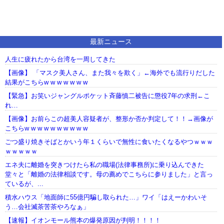
最新ニュース
人生に疲れたから台湾を一周してきた
【画像】 「マスク美人さん、また我々を欺く」←海外でも流行りだした
結果がこちらw w w w w w w
【緊急】お笑いジャングルポケット斉藤慎二被告に懲役7年の求刑←こ
れ…
【画像】お前らこの超美人容疑者が、整形か否か判定して！！→画像が
こちらw w w w w w w w w w
ごつ盛り焼きそばとかいう年１くらいで無性に食いたくなるやつｗｗｗ
ｗｗｗｗｗ
エネ夫に離婚を突きつけたら私の職場(法律事務所)に乗り込んできた
堂々と「離婚の法律相談です。母の薦めでこちらに参りました」と言っ
ているが、...
積水ハウス「地面師に55億円騙し取られた…」ワイ「はえーかわいそ
う…会社滅茶苦茶やろなぁ」
【速報】イオンモール熊本の爆発原因が判明！！！！