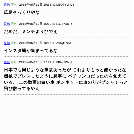
返信
匿名
2018年05月16日 15:58
ID:M3OTYyNDY
広島そっくりやな
返信
匿名
2018年05月16日 16:00
ID:I1OTY4NTc
だめだ、ミンチよりひでぇ
返信
匿名
2018年05月16日 16:05
ID:A5MjI1NjM
インスタ蝿が集まってるな
返信
匿名
2018年05月16日 17:11
ID:I3Nzc3NzQ
日本でも同じような事故あったが
これよりもっと酷かったな
機械でプレスしたように見事に
ペチャンコだったのを覚えて
いる。
上の動画の白い車
ボンネットに血のりがブシャ！っと
飛び散ってるやん