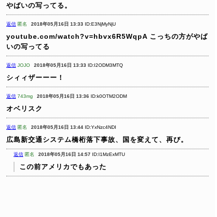
やばいの写ってる。
返信
匿名
2018年05月16日 13:33
ID:E3NjMyNjU
youtube.com/watch?v=hbvx6R5WqpA
こっちの方がやば
いの写ってる
返信
JOJO
2018年05月16日 13:33
ID:I2ODM3MTQ
シィィザーーー！
返信
743mg
2018年05月16日 13:36
ID:k0OTM2ODM
オベリスク
返信
匿名
2018年05月16日 13:44
ID:YxNzc4NDI
広島新交通システム橋桁落下事故、国を変えて、再び。
返信
匿名
2018年05月16日 14:57
ID:I1MzExMTU
この前アメリカでもあった