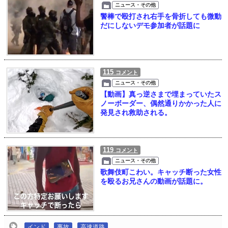
ニュース・その他
警棒で殴打され右手を骨折しても微動
だにしないデモ参加者が話題に
115
コメント
ニュース・その他
【動画】真っ逆さまで埋まっていたス
ノーボーダー、偶然通りかかった人に
発見され救助される。
119
コメント
ニュース・その他
歌舞伎町こわい。キャッチ断った女性
を殴るお兄さんの動画が話題に。
インド
事故
高速道路