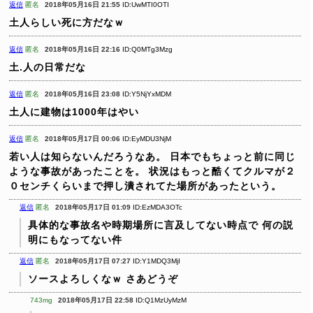
返信
匿名
2018年05月16日 21:55
ID:UwMTI0OTI
土人らしい死に方だなｗ
返信
匿名
2018年05月16日 22:16
ID:Q0MTg3Mzg
土.人の日常だな
返信
匿名
2018年05月16日 23:08
ID:Y5NjYxMDM
土人に建物は1000年はやい
返信
匿名
2018年05月17日 00:06
ID:EyMDU3NjM
若い人は知らないんだろうなあ。
日本でもちょっと前に同じ
ような事故があったことを。
状況はもっと酷くてクルマが２
０センチくらいまで押し潰されてた場所があったという。
返信
匿名
2018年05月17日 01:09
ID:EzMDA3OTc
具体的な事故名や時期場所に言及してない時点で
何の説
明にもなってない件
返信
匿名
2018年05月17日 07:27
ID:Y1MDQ3MjI
ソースよろしくなｗ
さあどうぞ
743mg
2018年05月17日 22:58
ID:Q1MzUyMzM