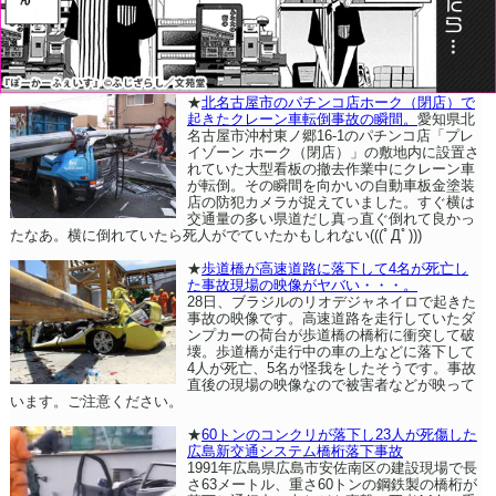
★
北名古屋市のパチンコ店ホーク（閉店）で
起きたクレーン車転倒事故の瞬間。
愛知県北
名古屋市沖村東ノ郷16-1のパチンコ店「プレ
イゾーン ホーク（閉店）」の敷地内に設置さ
れていた大型看板の撤去作業中にクレーン車
が転倒。その瞬間を向かいの自動車板金塗装
店の防犯カメラが捉えていました。すぐ横は
交通量の多い県道だし真っ直ぐ倒れて良かっ
たなあ。横に倒れていたら死人がでていたかもしれない(((ﾟДﾟ)))
★
歩道橋が高速道路に落下して4名が死亡し
た事故現場の映像がヤバい・・・。
28日、ブラジルのリオデジャネイロで起きた
事故の映像です。高速道路を走行していたダ
ンプカーの荷台が歩道橋の橋桁に衝突して破
壊。歩道橋が走行中の車の上などに落下して
4人が死亡、5名が怪我をしたそうです。事故
直後の現場の映像なので被害者などが映って
います。ご注意ください。
★
60トンのコンクリが落下し23人が死傷した
広島新交通システム橋桁落下事故
1991年広島県広島市安佐南区の建設現場で長
さ63メートル、重さ60トンの鋼鉄製の橋桁が