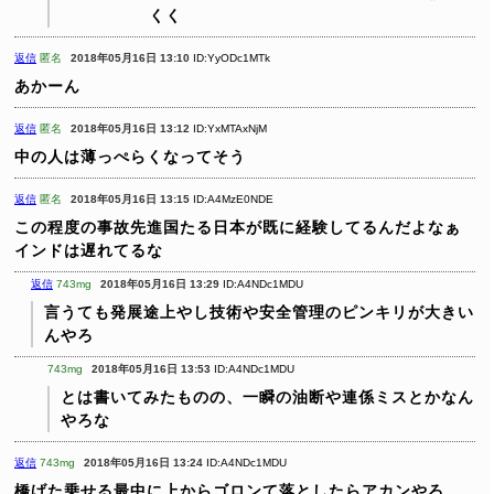
くく
返信
匿名
2018年05月16日 13:10
ID:YyODc1MTk
あかーん
返信
匿名
2018年05月16日 13:12
ID:YxMTAxNjM
中の人は薄っぺらくなってそう
返信
匿名
2018年05月16日 13:15
ID:A4MzE0NDE
この程度の事故先進国たる日本が既に経験してるんだよなぁ
インドは遅れてるな
返信
743mg
2018年05月16日 13:29
ID:A4NDc1MDU
言うても発展途上やし技術や安全管理のピンキリが大きい
んやろ
743mg
2018年05月16日 13:53
ID:A4NDc1MDU
とは書いてみたものの、一瞬の油断や連係ミスとかなん
やろな
返信
743mg
2018年05月16日 13:24
ID:A4NDc1MDU
橋げた乗せる最中に上からゴロンて落としたらアカンやろ