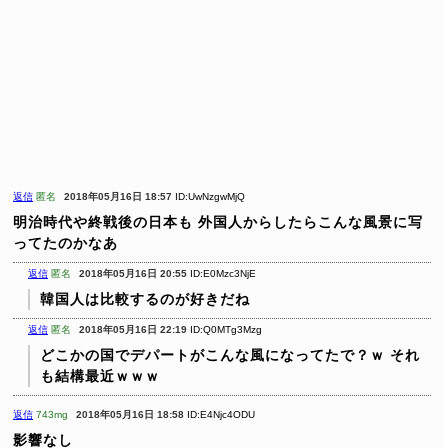
返信
匿名
2018年05月16日 18:57
ID:UwNzgwMjQ
明治時代や終戦後の日本も
外国人からしたらこんな風景に写
ってたのかなあ
返信
匿名
2018年05月16日 20:55
ID:E0Mzc3NjE
韓国人は比較するのが好きだね
返信
匿名
2018年05月16日 22:19
ID:Q0MTg3Mzg
どこかの国でデパートがこんな風になってたで？ｗ
それ
も結構最近ｗｗｗ
返信
743mg
2018年05月16日 18:58
ID:E4Njc4ODU
影響なし