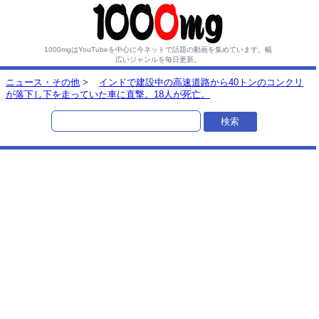
1000mgはYouTubeを中心に今ネットで話題の動画を集めています。
幅
広いジャンルを毎日更新。
ニュース・その他
>
インドで建設中の高速道路から40トンのコンクリ
が落下し下を走っていた車に直撃。18人が死亡。