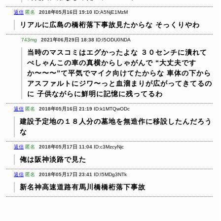
返信
匿名
2018年05月16日 19:10
ID:A5NjE1MzM
リアルに広島の橋桁落下事故見たからな
そっくりやわ
743mg
2021年06月29日 18:38
ID:I5ODU0NDA
当時のマスコミはエグかったよな
３０センチに潰れて
ぺしゃんこの車の真横からしゃがんで
“大丈夫です
か〜〜〜”て平気でマイク向けてたからな
車体の下から
アスファルトにジワ〜っと血溜まりが広がってきてるの
に
子供ながらに鮮明に記憶に残ってるわ
返信
匿名
2018年05月16日 21:19
ID:k1MTQwODc
建設予定地の１８人分の墓地を無造作に移設したんだろう
な
返信
匿名
2018年05月17日 11:04
ID:c3MzcyNjc
俺は阪神淡路で見た
返信
匿名
2018年05月17日 23:41
ID:I5MDg3NTk
新名神高速道路有馬川橋橋桁落下事故