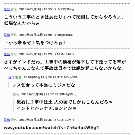
返信
匿名
2018年05月16日 18:59
ID:I1ODQ3Mzg
こういう工事のときはあたりすべて閉鎖してからやろうよ。
低脳なんだからw
返信
匿名
2018年05月16日 19:08
ID:k0MjMxNDU
上から来るぞ！気をつけろぉ！
返信
匿名
2018年05月16日 19:23
ID:A4MzUzNDY
さすがインドだわ。工事中の橋桁が落下して下走ってる車が
ぺっちゃんこなんて事故は日本では絶対起こらないからな。
返信
匿名
2018年05月16日 20:26
ID:I1MDcxODI
レス乞食って本当にミジメだな
匿名
2018年05月16日 22:17
ID:Q0MTg3Mzg
流石に工事中は土.人の国でしかおこらんだろｗ
インドとかシナチ.ョンとかｗ
返信
匿名
2018年05月16日 19:36
ID:A2OTE3MTI
ww.youtube.com/watch?v=7n6a4bsWEg4