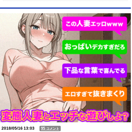
年収1500万の父が退職。父「退職金も渡したよな？」母「貯金なんてな
いよー」父「全部なくなったの！？」→予想外の返事に家族騒然とな
り…
【動画】USJの禁止エリアに子どもたちが続々乱入 → スタッフが注意し
ても止まらない事態に
Powered by livedoor 相互RSS
2018/05/16
13:03
95
コメント