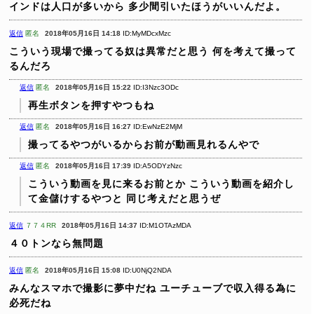
インドは人口が多いから
多少間引いたほうがいいんだよ。
返信
匿名
2018年05月16日 14:18
ID:MyMDcxMzc
こういう現場で撮ってる奴は異常だと思う
何を考えて撮って
るんだろ
返信
匿名
2018年05月16日 15:22
ID:I3Nzc3ODc
再生ボタンを押すやつもね
返信
匿名
2018年05月16日 16:27
ID:EwNzE2MjM
撮ってるやつがいるからお前が動画見れるんやで
返信
匿名
2018年05月16日 17:39
ID:A5ODYzNzc
こういう動画を見に来るお前とか
こういう動画を紹介し
て金儲けするやつと
同じ考えだと思うぜ
返信
７７４RR
2018年05月16日 14:37
ID:M1OTAzMDA
４０トンなら無問題
返信
匿名
2018年05月16日 15:08
ID:U0NjQ2NDA
みんなスマホで撮影に夢中だね
ユーチューブで収入得る為に
必死だね