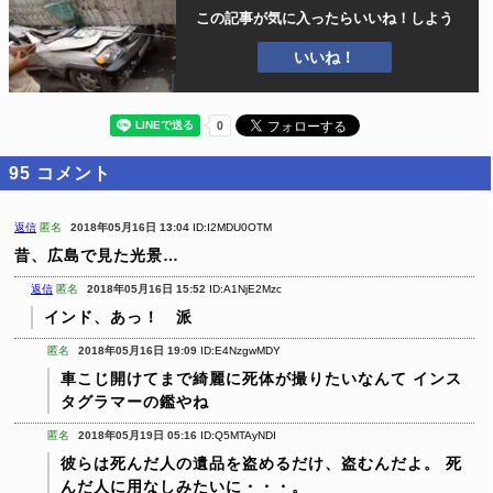
この記事が気に入ったら
いいね！しよう
いいね！
95
コメント
返信
匿名
2018年05月16日 13:04
ID:I2MDU0OTM
昔、広島で見た光景…
返信
匿名
2018年05月16日 15:52
ID:A1NjE2Mzc
インド、あっ！ 派
匿名
2018年05月16日 19:09
ID:E4NzgwMDY
車こじ開けてまで綺麗に死体が撮りたいなんて
インス
タグラマーの鑑やね
匿名
2018年05月19日 05:16
ID:Q5MTAyNDI
彼らは死んだ人の遺品を盗めるだけ、盗むんだよ。
死
んだ人に用なしみたいに・・・。