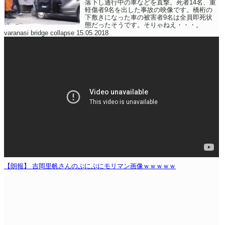
落下し通行中の車などを直撃。死者14名、重
軽傷者9名を出した事故の映像です。橋桁の
下敷きになった車の被害者9名は全員即死状
態だったそうです。そりゃねえ・・・。
varanasi bridge collapse 15.05.2018
【朗報】 吉岡里帆さんのぷにぷにモリマン画像ｗｗｗｗｗ