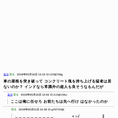
返信
匿名
2018年05月16日 13:10
ID:U2NjE5Mjg
車の屋根を突き破って
コンクリート塊を持ち上げる猛者は居
ないのか？
インドなら常識外の超人も良そうなもんだが
返信
匿名
2018年05月16日 15:52
ID:A1NjE2Mzc
ここは俺に任せろ
お前たちは先へ行け
はなかったのか
匿名
2018年05月21日 22:38
ID:g0NTI0NjE
＿＿＿＿＿＿＿＿＿＿
＜○√
∥