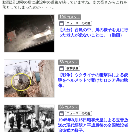
動画2分18秒の所に建設中の道路が映っていますね。あの高さからこれを
落としてしまったのか・・・。
104
コメント
ニュース・その他
【大分】台風の中、川の様子を見に行
った老人が危ないことに。（動画）
58
コメント
衝撃映像
【戦争】ウクライナの狙撃兵による銃
弾をヘルメットで受けたロシア兵の映
像。
66
コメント
ニュース・その他
1945年8月15日昭和天皇による玉音放
送の現代語訳と平成最後の全国戦没者
追悼式の様子。