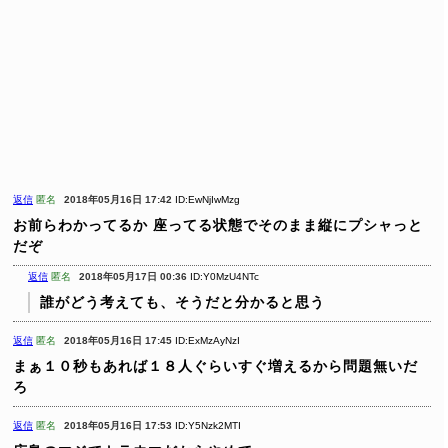
返信
匿名
2018年05月16日 17:42
ID:EwNjIwMzg
お前らわかってるか
座ってる状態でそのまま縦にプシャっと
だぞ
返信
匿名
2018年05月17日 00:36
ID:Y0MzU4NTc
誰がどう考えても、そうだと分かると思う
返信
匿名
2018年05月16日 17:45
ID:ExMzAyNzI
まぁ１０秒もあれば１８人ぐらいすぐ増えるから問題無いだ
ろ
返信
匿名
2018年05月16日 17:53
ID:Y5Nzk2MTI