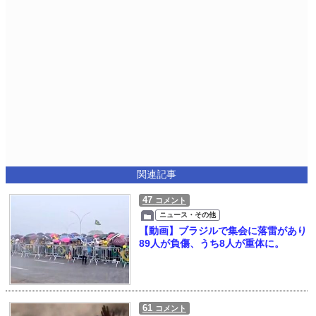
関連記事
47
コメント
ニュース・その他
【動画】ブラジルで集会に落雷があり
89人が負傷、うち8人が重体に。
61
コメント