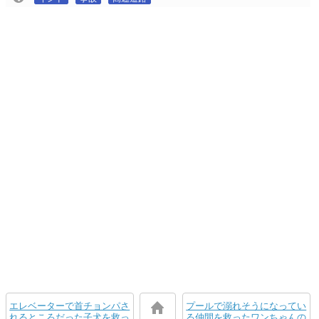
エレベーターで首チョンパさ
プールで溺れそうになってい
れるところだった子犬を救っ
る仲間を救ったワンちゃんの