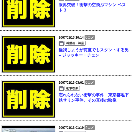
限界突破！衝撃の空飛ぶマシン ベス
ト３
0
2007/01/13 10:14
コメ
神動画・神業
怪我しようが何度でもスタントする男
– ジャッキー・チェン
0
2007/01/13 03:01
コメ
衝撃映像
忘れられない衝撃の事件 東京都地下
鉄サリン事件、その直後の映像
4
2007/01/13 01:19
コメ