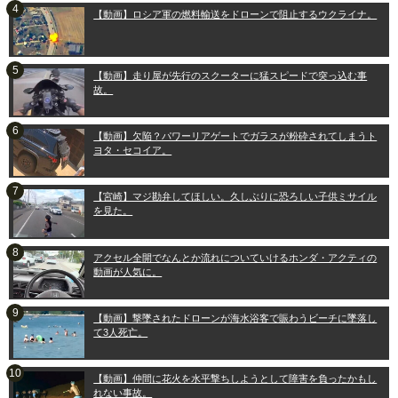
【動画】ロシア軍の燃料輸送をドローンで阻止するウクライナ。
【動画】走り屋が先行のスクーターに猛スピードで突っ込む事
故。
【動画】欠陥？パワーリアゲートでガラスが粉砕されてしまうト
ヨタ・セコイア。
【宮崎】マジ勘弁してほしい。久しぶりに恐ろしい子供ミサイル
を見た。
アクセル全開でなんとか流れについていけるホンダ・アクティの
動画が人気に。
【動画】撃墜されたドローンが海水浴客で賑わうビーチに墜落し
て3人死亡。
【動画】仲間に花火を水平撃ちしようとして障害を負ったかもし
れない事故。