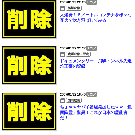
0
2007/01/12 22:29
コメ
衝撃映像
大爆発！６メートルコンテナを様々な
花火で吹き飛ばしてみる
1
2007/01/12 22:27
コメ
貴重映像・歴史
ドキュメンタリー 飛騨トンネル先進
坑工事の記録
0
2007/01/12 18:40
コメ
面白動画
ちょｗｗヤバイ番組発掘したｗｗ「集
団降霊」驚異！これが日本の霊能者
だ！