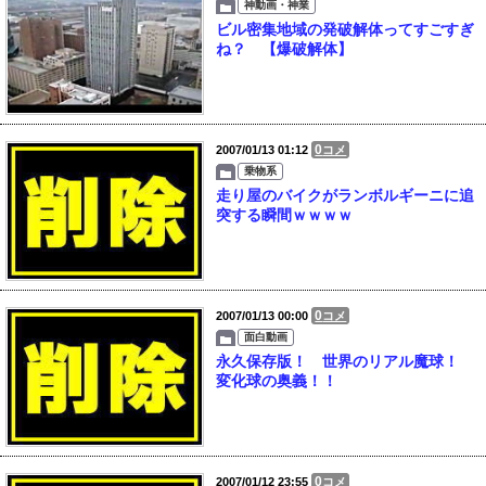
神動画・神業
ビル密集地域の発破解体ってすごすぎ
ね？ 【爆破解体】
0
2007/01/13 01:12
コメ
乗物系
走り屋のバイクがランボルギーニに追
突する瞬間ｗｗｗｗ
0
2007/01/13 00:00
コメ
面白動画
永久保存版！ 世界のリアル魔球！
変化球の奥義！！
0
2007/01/12 23:55
コメ