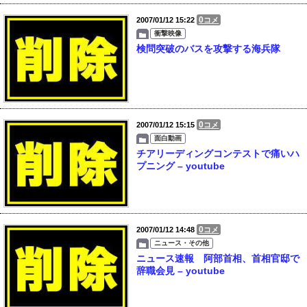
0
2007/01/12 15:22
コメ
衝撃映像
検問突破のバスを攻撃する海兵隊
0
2007/01/12 15:15
コメ
面白動画
チアリーディングコンテストで痛いハ
プニング – youtube
0
2007/01/12 14:48
コメ
ニュース・その他
ニュース速報 阿部首相、首相官邸で
辞職会見 – youtube