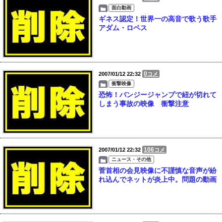
面白動画
ギネス認定！世界一の高音で歌う歌手
アダム・ロペス
0
2007/01/12 22:32
コメ
衝撃映像
恐怖！バンジージャンプで紐が切れて
しまう事故の映像 衝撃注意
106
2007/01/12 22:32
コメ
ニュース・その他
菅首相の会見映像に不謹慎な音声が紛
れ込んでネットが炎上中。問題の動画