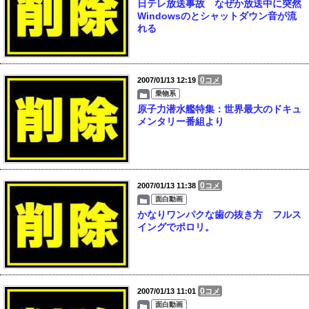
日テレ放送事故 なぜか放送中に突然
Windowsのとシャットダウン音が流
れる
0
2007/01/13 12:19
コメ
乗物系
原子力潜水艦特集：世界最大のドキュ
メンタリー番組より
0
2007/01/13 11:38
コメ
面白動画
かなりワンパクな歯の抜き方 フルス
イングでポロリ。
0
2007/01/13 11:01
コメ
面白動画