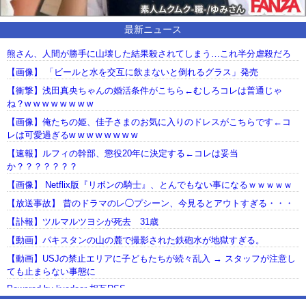
最新ニュース
熊さん、人間が勝手に山壊した結果殺されてしまう…これ半分虐殺だろ
【画像】 「ビールと水を交互に飲まないと倒れるグラス」発売
【衝撃】浅田真央ちゃんの婚活条件がこちら←むしろコレは普通じゃ
ね？w w w w w w w w
【画像】俺たちの姫、佳子さまのお気に入りのドレスがこちらです←コ
レは可愛過ぎるw w w w w w w w
【速報】ルフィの幹部、懲役20年に決定する←コレは妥当
か？？？？？？？
【画像】 Netflix版『リボンの騎士』、とんでもない事になるｗｗｗｗｗ
【放送事故】 昔のドラマのレ◯プシーン、今見るとアウトすぎる・・・
【訃報】ツルマルツヨシが死去 31歳
【動画】パキスタンの山の麓で撮影された鉄砲水が地獄すぎる。
【動画】USJの禁止エリアに子どもたちが続々乱入 → スタッフが注意し
ても止まらない事態に
Powered by livedoor 相互RSS