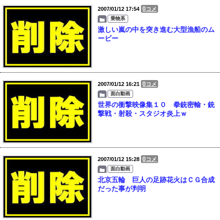
0
2007/01/12 17:54
コメ
乗物系
激しい嵐の中を突き進む大型漁船のム
ービー
0
2007/01/12 16:21
コメ
面白動画
世界の衝撃映像集１０ 拳銃密輸・銃
撃戦・射殺・スタジオ炎上ｗ
0
2007/01/12 15:28
コメ
面白動画
北京五輪 巨人の足跡花火はＣＧ合成
だった事が判明