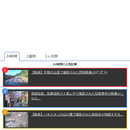
24時間
1週間
1ヶ月間
24時間の人気記事
【動画】中国の山道で撮影された恐怖映像が(((ﾟДﾟ)))
実録拉致。歌舞伎町のド真ん中で撮影された拉致事件の映像がこ
ちら。
【動画】パキスタンの山の麓で撮影された鉄砲水が地獄すぎる。