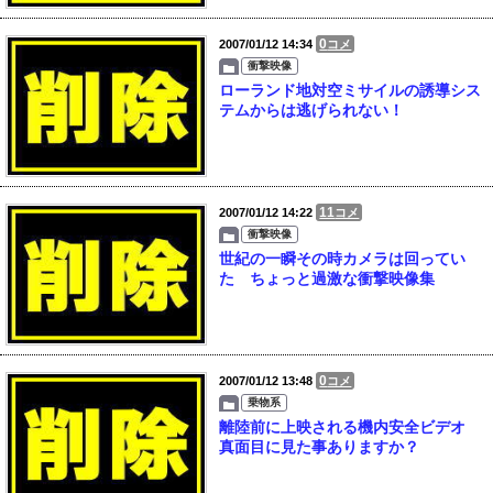
0
2007/01/12 14:34
コメ
衝撃映像
ローランド地対空ミサイルの誘導シス
テムからは逃げられない！
11
2007/01/12 14:22
コメ
衝撃映像
世紀の一瞬その時カメラは回ってい
た ちょっと過激な衝撃映像集
0
2007/01/12 13:48
コメ
乗物系
離陸前に上映される機内安全ビデオ
真面目に見た事ありますか？