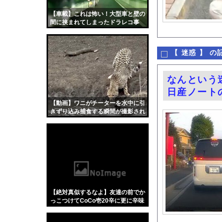
【画像】令和最新版のあ
【車載】これは怖い！大型車と壁の
【画像】森香澄さんの
間に挟まれてしまったドラレコ事
故。
福戸あやアナ 脇チラ
【有能】政府「トラッ
【
迷惑
】 の
【画像】キス釣りする
【動画】クソガキロケ
なんという
富士登山ツアー中に6
日産ノート
ハムスターの日
【動画】ワニがチーターを水中に引
きずり込み捕食する瞬間が撮影され
【医師解説】飲酒後の
る
【画像】「異常独身男
グラドル山根千芽（3
【Xの車窓から】オー
『君のことが大大大大大
【ポロリ悲話】ネット
【絶対真似するなよ】友達の前でか
【衝撃】「かわいい虫
っこつけてCoCo壱20辛に更に辛味
スパイス入れて食うたった結果ァw
「アメリカのヤンキー
w w w w w w w w w w w w w w