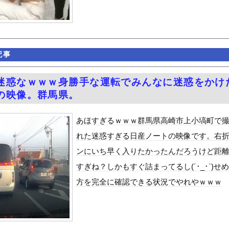
のちゃん、可愛過ぎてワイらにブッ刺さりまくりw w w w w...
JK姿
ｗｗ
ｗ
ｗｗｗ
ｗｗｗｗｗｗ
見え！！
クはサービスエリア利用有料化すればサボらず走るし流問題解決じゃね...
記事
んや
ット、怖すぎる…これよく轢かずに止まれたな
迷惑なｗｗｗ身勝手な運転でみんなに迷惑をかけ
4歳男性死亡 8合目付近で意識失う
の映像。群馬県。
「締めのラーメン欲」の原因は？ 脳の錯覚と真実
あほすぎるｗｗｗ群馬県高崎市上小塙町で
性」、トレンド1位ｗｗｗｗｗｗ
れた迷惑すぎる日産ノートの映像です。右
6歳）の豊満Iカップボディをお楽しみしまくりたいよな！
ンにいち早く入りたかったんだろうけど距
ビスかと思ったら野生の炊飯器で草 ほか
すぎね？しかもすぐ詰まってるし(´･_･`)せ
好きな100人の彼女』17話感想 須藤育登場！ストイックな野球...
方を完全に確認できる状況でやれやｗｗｗ
で拡散してるおっぱいポロリ動画、何故か叩かれる・・・
」ランキング、ついに発表される
がアジア人にケンカを売った結果ｗｗｗ」 ほか