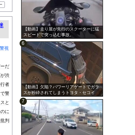
ー
迷
【動画】走り屋が先行のスクーターに猛
スピードで突っ込む事故。
警視
バーだ
プが渋
歩行者
【動画】欠陥？パワーリアゲートでガラ
スが粉砕されてしまうトヨタ・セコイ
いで警
ア。
ースと
たのに
ら批判