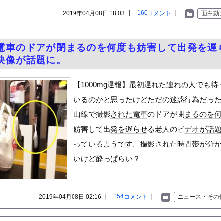
年金を払っていないので11年後には生活保護に殺到、どうすんのこれ
160
2019年04月08日 18:03 ┃
コメント
┃
面白動
の机がこの女の子の椅子にされてたらｗｗｗ
、可愛すぎる
屈みで完全に見えてる動画が拡散されてしまう…
電車のドアが閉まるのを何度も妨害して出発を遅
映像が話題に。
いう地雷系の女子高生って好きじゃないの？
ナンバーワンだ」 熊本地震直後の日本の対応のスピードに世界が衝撃
【1000mg遅報】最初遅れた連れの人でも待
にチン凸したアジア人短小男
、爆笑されてしまうｗｗｗ
いるのかと思ったけどただの迷惑行為だっ
た嫁。まさかと思い長男のDNA鑑定をするがいいな？と問うと、元嫁...
山線で撮影された電車のドアが閉まるのを
ロシア軍兵士のHIV感染が2000％急増…ウクライナメディア！
のSNS更新が1週間途絶え、様々な憶測が飛び交う。1週間ぶりの投...
妨害して出発を遅らせる老人のビデオが話
管理フォーーーーム！！！」
っているようです。撮影された時間帯が分
の金庫触らないでよ！」キチママ『そこに金庫があったから、開けてみ...
いけど酔っぱらい？
快楽責めしたいｗｗｗｗｗ
、デブ禁止のマッチングアプリを思いつくｗｗｗｗｗｗｗｗｗｗ
154
2019年04月08日 02:16 ┃
コメント
┃
ニュース・その
クトツーの松山氏、JUMP公式にブロックされるｗｗｗｗｗｗｗｗｗ...
ドスケベDVDで限界露出してしまうwwwww小山玲奈、手ぶら...