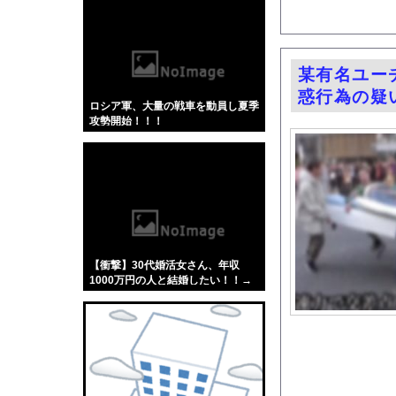
【悲報】「蕎麦」とか
【4/4】嫁が浮気を
【動画】 じゅぼぼぼ
某有名ユー
韓国政府「3年前に石
惑行為の疑
ロシア軍、大量の戦車を動員し夏季
【デレマス】Pの家の
攻勢開始！！！
三大傑作ゼルダライク「The
【困惑】恵俊彰さん「
【動画】うそでしょー
【動画】中国の山道で撮影
【画像】はいだしょう
連れて行かれた
【衝撃】30代婚活女さん、年収
大進連所属の学生8人
1000万円の人と結婚したい！！→
勿論お前ら結婚してあげるよ
【NBA】ロニー・ウ
な？？？？？？？
【動画】 AKB48の
外国人「とてつもない逸
ケガが多かったプロ野