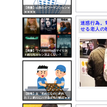
氷河期世代の非正規、
【画像】山形のタワーマンションｗ
【画像】おまえらくん
ｗｗｗｗ
【画像】この女優さん
【朗報】齋藤飛鳥、前
迷惑行為。
せる老人の
【画像】おまえらこう
海外「日本よ、お前が
勇気を出して白人美女
10年もの間浮気して
【画像】ワイのNetflixのマイリス
トめっちゃセンスよくない？
ウクライナ侵攻以降、
wwwwwww
【配信者】「金バエ」
【画像】女の子「危機
私「ちょっと、人の家
【画像】どのくノ一を
【朗報】天才ワイさん
【朗報】女「初めてなのに釣れ
【悲報】サイバーコネ
た！」釣りにハマる女性が続出ｗｗ
ｗ
Gカップの現役添乗員、