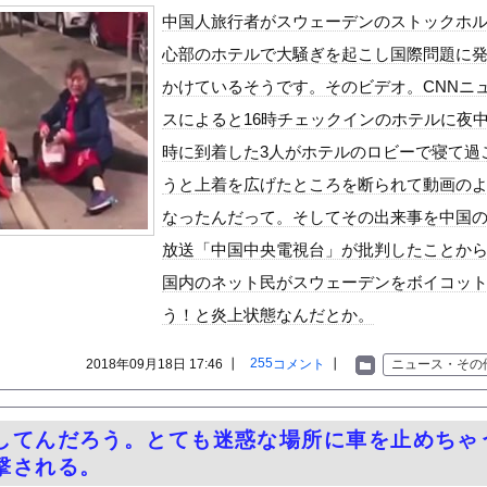
いうＡＶ女優ｗｗｗｗｗｗｗｗｗｗw
中国人旅行者がスウェーデンのストックホ
ックのり入れたけど出てこないの！！
心部のホテルで大騒ぎを起こし国際問題に
かけているそうです。そのビデオ。CNNニ
）ミニストップでトラックと衝突したドラレコが（ノ∇`）
スによると16時チェックインのホテルに夜中
時に到着した3人がホテルのロビーで寝て過
うと上着を広げたところを断られて動画の
or 相互RSS
なったんだって。そしてその出来事を中国
g
が管理しています。 RSS設定 更新順130件まで。それ以降の古いも
放送「中国中央電視台」が批判したことか
国内のネット民がスウェーデンをボイコッ
う！と炎上状態なんだとか。
255
2018年09月18日 17:46 ┃
コメント
┃
ニュース・その
してんだろう。とても迷惑な場所に車を止めちゃ
撃される。