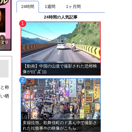
24時間
1週間
1ヶ月間
24時間の人気記事
！とり
【動画】中国の山道で撮影された恐怖映
像が(((ﾟДﾟ)))
べと称
ぱい晒
実録拉致。歌舞伎町のド真ん中で撮影さ
れた拉致事件の映像がこちら。