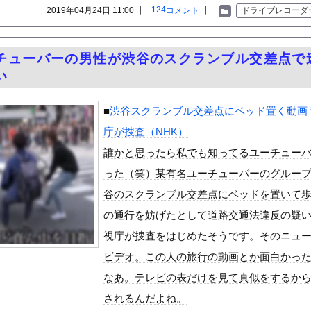
いう自炊最強のメシｗｗｗｗｗｗｗｗ
124
2019年04月24日 11:00 ┃
コメント
┃
ドライブレコーダ
している。私の知らないスマホで連絡を取り合い、日中会ったりしてい...
！え！これが芸能人のフｏラだ、綺麗な顔とお口でこんなことしている...
チューバーの男性が渋谷のスクランブル交差点で
炭火発のアンモニア混焼で協力するっていったけどあれ取りやめな。政...
い
合鍵を勝手に作って部屋に侵入しそうなアイドル
 Binding of Isaac」「ダークソウル」あと...
■
渋谷スクランブル交差点にベッド置く動画 
総理がいろんなところに足を運べばクーラーが…」・・・・・・・・・...
庁が捜査（NHK）
！藤沢市で撮影された予測可能割合が気になる事故のドラレコ。
誰かと思ったら私でも知ってるユーチュー
された恐怖映像が(((ﾟДﾟ)))
った（笑）某有名ユーチューバーのグルー
こ（47）「こんなオバサンでいいの…？」
谷のスクランブル交差点にベッドを置いて
の通行を妨げたとして道路交通法違反の疑
、在韓米軍平沢基地に無断侵入…米軍により身柄拘束！
視庁が捜査をはじめたそうです。そのニュ
ォーカー4世が、NBAに復帰 ナゲッツと単年契約
ビデオ。この人の旅行の動画とか面白かっ
エースさんの走りｗｗｗｗｗ
なあ。テレビの表だけを見て真似をするか
材がいる」15歳FW礒部怜夢、衝撃ゴールでリバプールU15撃破...
球選手※多村仁志禁止
されるんだよね。