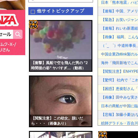
日本「熊本地震」ハビ
他サイトピックアップ
【速報】中国、アメリ
【緊急】お笑いジャン
【速報】れいわ新選組
コテ
【画像】 福岡、こん
リン
（ ´_ゝ`）中道幹事
- 固
中国企業Zbtlink
定リ
【衝撃】風船で空を飛んだ男の ”2
海外「飛田新地でこん
ンク
時間後の姿” ヤバすぎ…（動画）
【閲覧注意】ENHYPE
自動
【驚愕】 社内で「こ
更新
【困惑】恵俊彰さん「
ツー
【画像】田中みな実さ
ル
日本の商船が中国に臨
【悲報】加藤小夏(お
【閲覧注意】この幼女。脱いだ
絵師グラドル・百合川サ
ら・・・（画像あり）
消費税減税をなんとし