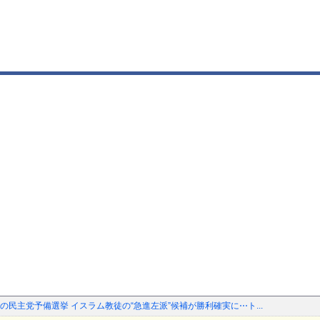
民主党予備選挙 イスラム教徒の“急進左派”候補が勝利確実に⋯ト...