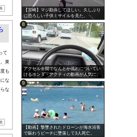
画
【宮崎】マジ勘弁してほしい。久しぶり
に恐ろしい子供ミサイルを見た。
ら
って
た。東
アクセル全開でなんとか流れについてい
何度も
けるホンダ・アクティの動画が人気に。
題にな
からな
他
【動画】撃墜されたドローンが海水浴客
で賑わうビーチに墜落して3人死亡。