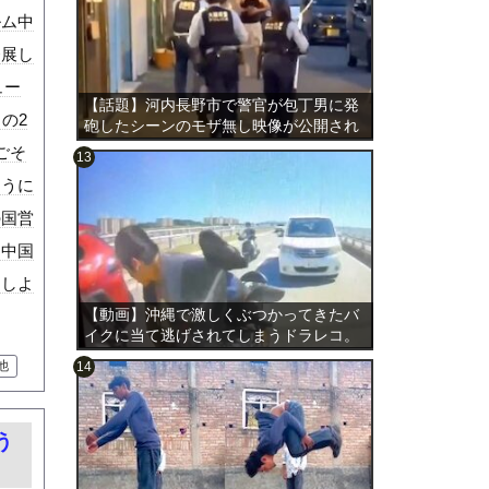
ルム中
発展し
ュー
【話題】河内長野市で警官が包丁男に発
の2
砲したシーンのモザ無し映像が公開され
る。
ごそ
ように
の国営
のは表
ら中国
トしよ
【動画】沖縄で激しくぶつかってきたバ
イクに当て逃げされてしまうドラレコ。
他
う