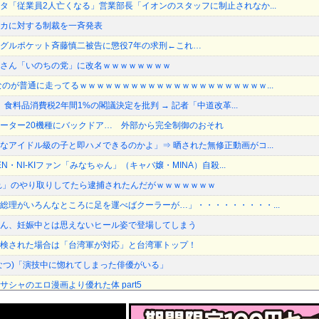
タ「従業員2人亡くなる」営業部長「イオンのスタッフに制止されなか...
カに対する制裁を一斉発表
グルポケット斉藤慎二被告に懲役7年の求刑←これ…
さん「いのちの党」に改名ｗｗｗｗｗｗｗｗ
なのが普通に走ってるｗｗｗｗｗｗｗｗｗｗｗｗｗｗｗｗｗｗｗｗｗｗ...
長、食料品消費税2年間1%の閣議決定を批判 → 記者「中道改革...
製のルーター20機種にバックドア… 外部から完全制御のおそれ
なアイドル級の子と即ハメできるのかよ」⇒ 晒された無修正動画がコ...
N・NI-KIファン「みなちゃん」（キャバ嬢・MINA）自殺...
れ」のやり取りしてたら逮捕されたんだがｗｗｗｗｗｗｗ
総理がいろんなところに足を運べばクーラーが…」・・・・・・・・・...
ん、妊娠中とは思えないヒール姿で登場してしまう
検された場合は「台湾軍が対応」と台湾軍トップ！
なつ)「演技中に惚れてしまった俳優がいる」
シャのエロ漫画より優れた体 part5
ても阻止したい石破前首相、「何いってんのこいつ」と有権者をドン引...