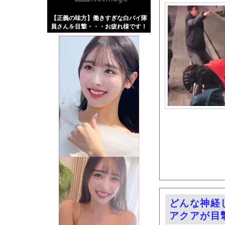
【画像】伊藤舞雪とか
【正義の味方】働きすぎな白バイ隊
【緊急】肛門にスティ
員さんを目撃・・・お疲れ様です！
お知らせ
【動画】両方馬鹿（笑
Powered by livedo
1000m
このページは
示されません。
どんな神経
アクアが目