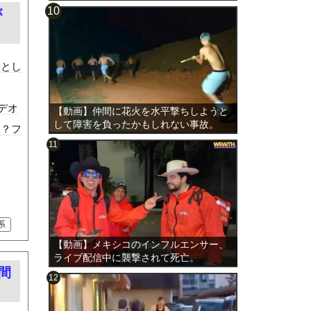
が
いとし
ビデオ
【動画】仲間に花火を水平撃ちしようと
して障害を負ったかもしれない事故。
た？フ
系
【動画】メキシコのインフルエンサー、
ライブ配信中に襲撃されて死亡。
間