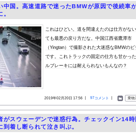
破壊力ありすぎてクッソワロタｗｗｗｗｗｗｗｗｗ
い中国。高速道路で迷ったBMWが原因で後続車
地震が直撃した結果ｗｗｗｗｗ(※動画あり)
に。
美人が整形か否か判定たのむ！！
を交互に飲まないと倒れるグラス」発売
これはひどい。道を間違えたのは仕方がな
チューブライディング、チューブの中からの映像が凄い
ても最悪の戻り方だな。中国江西省鷹潭市
の身分」を量産… 最新AIが人間を欺き始めた！選択を迫られたA...
（Yingtan）で撮影された大迷惑なBMWの
6号、3安打3打点の活躍も一歩及ばず…それでも希望を見出すLA...
です。これトラックの固定の仕方も甘かっ
ーターさん、阿波踊りでワキ祭り
ルブレーキには耐えられないもんなの？
彼女がずっとエアコンを見上げていた。どうしたの？つけた方がいい？...
、帰らぬ人となる
の大学ヤリサーの流出エロ動画（顔出し）が一番抜ける
代表に激怒！『惨憺たる結果、徹底的な刷新が必要だ』と監督や協会を...
97
2019年02月20日 17:56 ┃
コメント
┃
乗物
唐揚げ屋ｗｗｗｗｗ
癖ブッ刺さりで精子ドクドク作られるわｗｗｗｗ
者がスウェーデンで迷惑行為。チェックイン14時
で行列、出来ない
に到着し断られて泣き叫ぶ。
に点火 マンホールが爆発しふた吹き飛ぶ