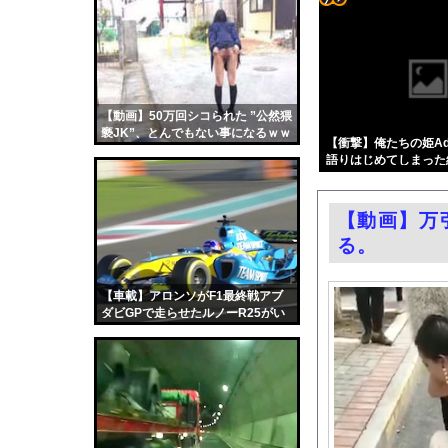
シカホワ村上宗隆、通
コテ
【ニュース】日本製メ
リン
【悲報】高市早苗に逆
- 固
【画像】みい山作者「
定リ
【動画】50万回シコられた ”公然猥
エロ漫画『TSしてパパ
褻JK”、とんでもない事になるｗｗ
ンク
【衝撃】俺たちの姫Ad
【悲報】玉川徹さん、8
ｗ
語りはじめてしまった結果w 
自動
パヨク「アジア人民、
更新
村重杏奈、写真集ヌー
【動画】万
ツー
【東京】睡眠時無呼吸
る。
ル
日産e-power、無給
結婚式の二次会で知り
【車載】アロンソがF1最終戦アブ
ダビGPで走らせたルノーR25がい
【朗報】大人気漫画「G
い音すぎる。
中国「大洪水！」中国
韓国国会、サッカー前
日本旅行キャンセルす
うちのネコが目の前に