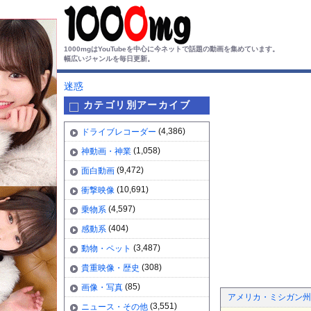
1000mgはYouTubeを中心に今ネットで話題の動画を集めています。
幅広いジャンルを毎日更新。
迷惑
カテゴリ別アーカイブ
(4,386)
ドライブレコーダー
(1,058)
神動画・神業
(9,472)
面白動画
(10,691)
衝撃映像
(4,597)
乗物系
(404)
感動系
(3,487)
動物・ペット
(308)
貴重映像・歴史
(85)
画像・写真
アメリカ・ミシガン州の
(3,551)
ニュース・その他