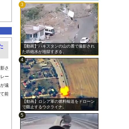
た
【動画】パキスタンの山の麓で撮影され
た鉄砲水が地獄すぎる。
撮影さ
折レー
離が遠
めて前
【動画】ロシア軍の燃料輸送をドローン
で阻止するウクライナ。