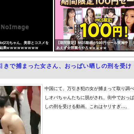
訳なしで普通に会話。コーチ「今10段階で6ぐらい。来た時は0だっ...
モリに世界中から注文殺到！！！ １兆５０００億円で工場増築へ
らった財務官僚、異例の左遷ｗｗｗｗｗｗｗｗ
居酒屋行く奴はバカ。ホストの初回なら居酒屋より安く飲めてイケメン...
のえっちな娘になるバイト そして娘堕ちするまでがセット』をra...
o(23)ちゃん、美容とコスメを
【期間限定】MGS動画が100円セール実施中！
月6日の原爆の日にトンデモ持論を展開し物議… → ネット「それ...
w w w w w w w w
あえず全部買うやろｗｗｗｗｗ
中国人民と連帯して戦おー！悪政高市を打倒するぞー！」
ドがエロい！乳首透け、巨乳おっぱいが最高過ぎる！
引きで捕まった女さん、おっぱい晒しの刑を受け
症候群診断後に死亡事故＝運転の無職男（３４）、独断で治療中断―危...
油で1980km走行しギネス記録を達成
合った娘達と乱交した話
中国にて、万引き犯の女が捕まって取り調
ANTZ」がAmazonでなんと全巻100円ｗｗｗｗｗｗ
しオバちゃんたちに脱がされ、街中でおっ
ダム「決壊」地元民「公式発表より死者多い！」中国政府「住民拘束！...
しの刑を受ける動画。これはヤリすぎ…。
代表監督を追及「なぜ負けたのか」
べきか…1万年ぶり史上最大級の火山の兆し＝韓国の反応
いた。私が上に物を投げるフリをする → 猫はこうなります…