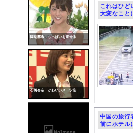
【画像】このボケて、
これはひど
【衝撃】手術中に熊本
大変なこと
【画像】お前らこの超
【画像】「ビールと水
【動画】サーフィンで
岡副麻希 ちっぱいを寄せる
【戦慄】指示なしで「偽
【衝撃】大谷25号&2
【画像】ブランチリポ
【マジで閲覧注意】 
サッカーの選手に落雷
【黒歴史】こういう昔
石橋杏奈 かわいいスーツ姿
韓国人「安貞桓が韓国
ケンタッキーとか言う
【画像】このAVが性
中国の旅行
【悲報】味噌ラーメン
前にホテル
【中国】男の子が爆竹