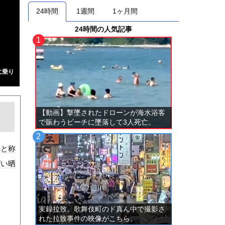
24時間
1週間
1ヶ月間
24時間の人気記事
に乗り
【動画】撃墜されたドローンが海水浴客
で賑わうビーチに墜落して3人死亡。
べと称
ぱい晒
実録拉致。歌舞伎町のド真ん中で撮影さ
れた拉致事件の映像がこちら。