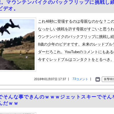
歳。マウンテンバイクのバックフリップに挑戦し
動かなくなった
ビデオ。
の机がこの女の子の椅子にされてたらｗｗｗ
、可愛すぎる
これ48秒に登場するのは母親なのかな？こ
屈みで完全に見えてる動画が拡散されてしまう…
なっかしい挑戦を許す母親がすごいと思う
いう地雷系の女子高生って好きじゃないの？
ウンテンバイクのバックフリップに挑戦し
ナンバーワンだ」 熊本地震直後の日本の対応のスピードに世界が衝撃
8歳の少年のビデオです。未来のレッドブル
にチン凸したアジア人短小男
、爆笑されてしまうｗｗｗ
ダーだろこれ。YouTubeのコメントにもあ
た嫁。まさかと思い長男のDNA鑑定をするがいいな？と問うと、元嫁...
ロシア軍兵士のHIV感染が2000％急増…ウクライナメディア！
今すぐレッドブルはコンタクトをとるべき
のSNS更新が1週間途絶え、様々な憶測が飛び交う。1週間ぶりの投...
管理フォーーーーム！！！」
73
2018年01月07日 17:37 ┃
コメント
┃
衝撃映
の金庫触らないでよ！」キチママ『そこに金庫があったから、開けてみ...
こ（47）「こんなオバサンでいいの…？」
やが隠してること多すぎてしんどい・・・・・・・・・
でそんな事できんのｗｗｗジェットスキーでそん
回自責2も打線沈黙で5連敗に。毎年恒例の苦しい時期に入るドジャー...
んだｗｗ
ヤバすぎるｗｗｗｗｗ