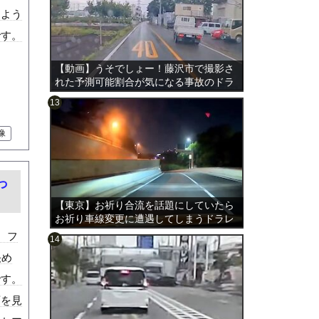
しよう
です。
【動画】うそでしょー！藤沢市で撮影さ
れた予測可能割合が気になる事故のドラ
レコ。
像
のは表
っ
【東京】お祈り合流を話題にしていたら
お祈り車線変更に遭遇してしまうドラレ
コ。
。フ
決め
です。
画を見