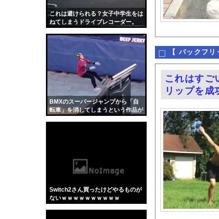
【超絶悲報】婚活女子
これは避けられる？女子中学生をは
【Xの車窓から】オー
ねてしまうドライブレコーダー。
透け透け！！ 安藤萌
AI活用すればするほ
【
バックフリ
【画像】福岡、こんな
【画像】ブス巨乳が一
これはすご
兵庫斎藤知事、県の海
リップを成
【悲報】女さん、事故
BMXのスーパージャンプから「自
転車」を消してしまうという作品が
昨日ラーメン屋行った
面白い。
グラドル小森香乃の1
【北海道】『クマスプ
『君のことが大大大大大
海釣りって何が楽しい
【ポロリ悲話】ネット
Switch2さん買ったけどやるものが
【衝撃】「かわいい虫
ないｗｗｗｗｗｗｗｗｗｗ
「アメリカのヤンキー