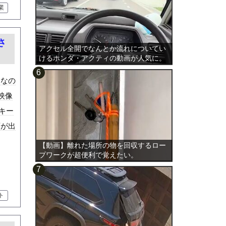
業
さ
アクセル全開でなんとか流れについてい
けるホンダ・アクティの動画が人気に。
ンなの
映像
のキー
画が出
【動画】離れた場所の物を回収するロー
プワークが超便利で覚えたい。
ト