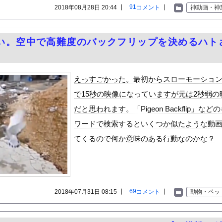
いう自炊最強のメシｗｗｗｗｗｗｗｗ
91
2018年08月28日 20:44 ┃
コメント
┃
神動画・神
している。私の知らないスマホで連絡を取り合い、日中会ったりしてい...
ーパンを披露ｗｗタオル1枚で隠す姿がほぼA●女優・・
い。空中で高難度のバックフリップを決めるハト
4QS 防御率2.88
花、食中毒で「腹痛とおう吐と下痢が止まらない」原因は夏の風物詩だ...
訳なしで普通に会話。コーチ「今10段階で6ぐらい。来た時は0だっ...
えっすごかった。最初からスローモーショ
ちようだから」私「えっ…」→苦しんでいる最中に届いたまさかの一言...
で15秒の映像になっていますが元は2秒弱の
調子乗ってるからお前らが頼ってる軍用中国ドローン輸出禁止するわw...
だと思われます。「Pigeon Backflip」など
MLB初登板で大ジャンプｗｗｗｗ
ワードで検索するといくつか似たような動
で『恐ろしい事実』が判明する・・・・・
てくるので何か意味のある行動なのかな？
「GANTZ」が全巻100円ｗｗｗｗｗｗｗｗｗｗ他
して見える…」 日本の街頭インタビューに登場した女子高生4人組が...
なに持ってけば嬉しい？
し活ゾーンへ」バスタ新宿～海浜幕張間の高速バスが運行スタート！！...
69
2018年07月31日 08:15 ┃
コメント
┃
動物・ペッ
た無職ベトナム人、安定の”在留資格なし”だった
浴衣美人」の声！「マイ・フィクション」イベントで魅せた透明感【画...