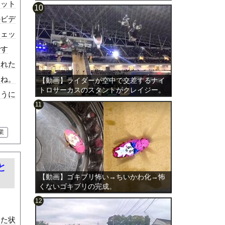
ェット
のビデ
ジェッ
です
された
よね。
【動画】ライダーが空中で交差するナイ
トロサーカスのスタントがクレイジー。
ように
業
と
【動画】ゴキブリ怖い→ちいかわ化→怖
くないゴキブリの完成。
った状