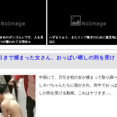
じ生活者で、地域の担い手」…多文化共生実現への提言、全国知事会が...
性「事件後にバウムクーヘン売ったりTikTokライブしててムカ...
アンチは正義を主張する前に漫画の無断転載をやめろよ」←これwww...
邸の被災地訪問広報動画に「ありえない！作成費用は、あなたの税金で...
ラグラ… 「気持ち悪いネット広告」への苦情が急増
きめのダンゴムシです、人を見
へずまりゅう、またインプ稼ぎのために被災地
』をrawやhitomiを使わずに無料で読む方法│スタジオサウ...
つが嫌われてる理由ｗ
込む
シと見るべきか。今はもう合葬墓ばかり
チ感健在の朝野ナツ(24)
引きで捕まった女さん、おっぱい晒しの刑を受け
ーパンを披露ｗｗタオル1枚で隠す姿がほぼAV女優・・
どうよ
地震に300万寄付 → 炎上ｗｗｗ
中国にて、万引き犯の女が捕まって取り調
しオバちゃんたちに脱がされ、街中でおっ
ダム「決壊」地元民「公式発表より死者多い！」中国政府「住民拘束！...
しの刑を受ける動画。これはヤリすぎ…。
代表監督を追及「なぜ負けたのか」
べきか…1万年ぶり史上最大級の火山の兆し＝韓国の反応
いた。私が上に物を投げるフリをする → 猫はこうなります…