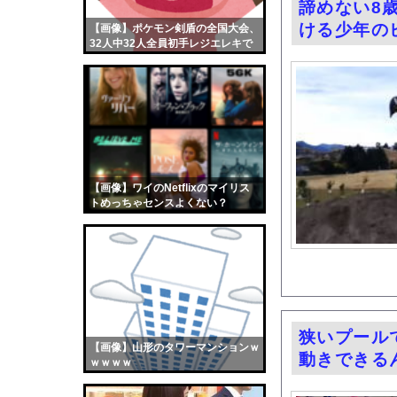
諦めない8
【悲報】ジ・Oが急に
ける少年の
【画像】ポケモン剣盾の全国大会、
【画像】おまえらくん
32人中32人全員初手レジエレキで
【画像】この女優さん
完全にワンパターンｗｗｗ
【朗報】齋藤飛鳥、前
【画像】おまえらこう
海外「日本よ、お前が
勇気を出して白人美女
10年もの間浮気して
【画像】ワイのNetflixのマイリス
トめっちゃセンスよくない？
ウクライナ侵攻以降、
wwwwwww
【配信者】「金バエ」
【画像】女の子「危機
私「ちょっと、人の家
【画像】はいだしょう
【悲報】彼女できたん
狭いプール
【画像】山形のタワーマンションｗ
【動画】スクーバル6
動きできる
ｗｗｗｗ
【画像】夏のバイクが