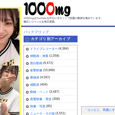
1000mgはYouTubeを中心に今ネットで話題の動画を集めています。
幅広いジャンルを毎日更新。
バックフリップ
カテゴリ別アーカイブ
(4,384)
ドライブレコーダー
(1,058)
神動画・神業
(9,472)
面白動画
(10,688)
衝撃映像
(4,597)
乗物系
(404)
感動系
(3,487)
動物・ペット
(308)
貴重映像・歴史
(85)
画像・写真
「コンビニ、馬鹿にす
(3,551)
ニュース・その他