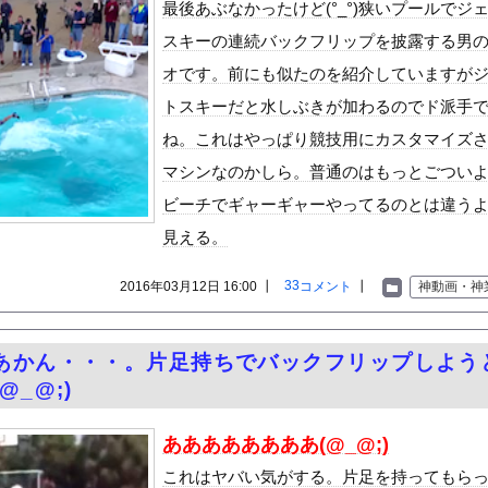
最後あぶなかったけど(°_°)狭いプールでジ
かけて発売するSUVｗｗｗｗｗｗｗ
で大量注文→キャンセルを繰り返した32歳女を逮捕 238アカウ...
スキーの連続バックフリップを披露する男
(25)、下着姿であたシコが止まらない
オです。前にも似たのを紹介していますが
46賀喜遥香、美脚グラビアが可愛すぎるwwwwwwかっきーが「...
トスキーだと水しぶきが加わるのでド派手
祝ってみた。うっひょ～！ → この喜びようです…
ね。これはやっぱり競技用にカスタマイズ
装備、「電動シート」に決まるｗｗｗｗｗ
マシンなのかしら。普通のはもっとごつい
害者の福祉費用が10年で2倍になったので抑制します」
ビーチでギャーギャーやってるのとは違う
い円盤」が月面を横切った!? 秒速11km・20個超の異常を...
見える。
、帰らぬ人となる
に男が殴りかかるが…看護師が柔術使いだった
33
2016年03月12日 16:00 ┃
コメント
┃
神動画・神
の大学ヤリサーの流出エロ動画（顔出し）が一番抜ける
代表に激怒！『惨憺たる結果、徹底的な刷新が必要だ』と監督や協会を...
あかん・・・。片足持ちでバックフリップしよう
唐揚げ屋ｗｗｗｗｗ
@_@;)
癖ブッ刺さりで精子ドクドク作られるわｗｗｗｗ
で行列、出来ない
ああああああああ(@_@;)
に点火 マンホールが爆発しふた吹き飛ぶ
これはヤバい気がする。片足を持ってもら