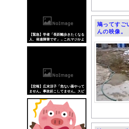
【悲報】「蕎麦」とか
【4/4】嫁が浮気を
秋元真夏、ノーブラノ
鳩ってすご
涌井秀章(40) 3勝1敗 
んの映像。
【緊急】学者「長距離歩きたくなる
元日向坂46・松田好
人、発達障害です」←これマジかよ
シカホワ村上宗隆、通
w w w w w w w
ウト「つわりは気の持
中国「アメリカさぁ、
【動画】元西武ヤン、
【悲報】NHK、ガチ
【朗報】Amazonで
【悲報】広末涼子「危ない薬やって
海外「日本がキラキラ
ません。事故起こしてません。スピ
ード違反だけ。迷惑かけてます？」
みんなは職場のBBQ
←これw w w w w w
【朗報】「新宿から推
女性を殺害し山に捨て
宮澤エマに「国宝級の