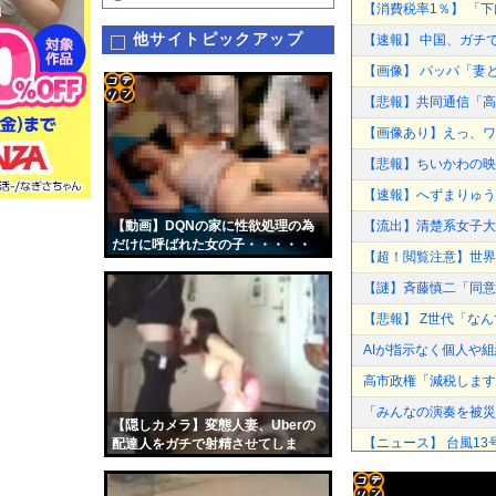
【消費税率1％】 「
他サイトピックアップ
【速報】 中国、ガチ
【画像】 パッパ「妻
【悲報】共同通信「高市
コテ
【画像あり】えっ、ワ
リン
【悲報】ちいかわの映
- 固
【速報】へずまりゅうさん
定リ
【動画】DQNの家に性欲処理の為
【流出】清楚系女子大
ンク
だけに呼ばれた女の子・・・・・
【超！閲覧注意】世界
自動
【謎】斉藤慎二「同意
更新
【悲報】 Z世代「な
ツー
AIが指示なく個人や
ル
高市政権「減税します
「みんなの演奏を被災
【隠しカメラ】変態人妻、Uberの
【ニュース】 台風1
配達人をガチで射精させてしま
う・・・・・
【朗報】Amazonで