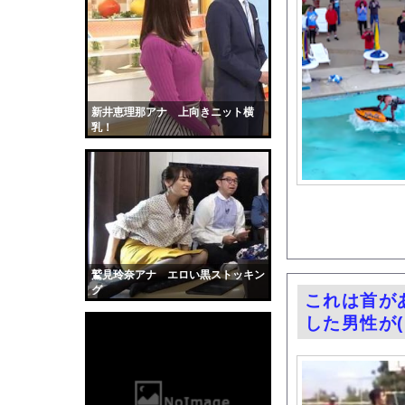
【画像】日産が社運を
【衝撃】ジャンプストア
【画像】影山優佳さん
【水着画像あり】乃木坂
彼の誕生日をみんなで
新井恵理那アナ 上向きニット横
乳！
【衝撃】車で要らない
【悲報】日本政府「障
直径25〜40kmの「黒
サッカーの選手に落雷
【動画】看護師の男性
【黒歴史】こういう昔
鷲見玲奈アナ エロい黒ストッキン
韓国人「安貞桓が韓国
グ
これは首が
ケンタッキーとか言う
した男性が(
【画像】このAVが性
【悲報】味噌ラーメン
【中国】男の子が爆竹