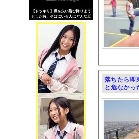
【画像】伊藤舞雪とか
【ドッキリ】職を失い飛び降りよう
【緊急】肛門にスティ
とした時、そばにいる人はどんな反
お知らせ
応をする？
【動画】名古屋栄で不
Powered by livedo
1000m
このページは
示されません。
落ちたら即
と危なかっ