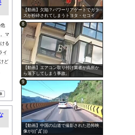
続
【動画】欠陥？パワーリアゲートでガラ
スが粉砕されてしまうトヨタ・セコイ
ア。
の危
わ。マ
続ける
ライ
るけど
【動画】エアコン取り付け業者が高所か
。
ら落下してしまう事故。
像
な
【動画】中国の山道で撮影された恐怖映
像が(((ﾟДﾟ)))