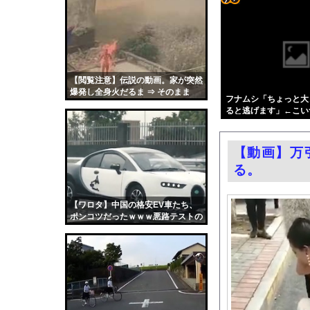
「外国人は日本人と同
コテ
ジャンポケ斉藤の被害女
リン
森川ジョージ「みい山
- 固
【悲報】蓮舫さん、官
定リ
【閲覧注意】伝説の動画。家が突然
角栓ニュルッ、歯茎グ
爆発し全身火だるま ⇒ そのまま
ンク
フナムシ「ちょっと大
エロ漫画『改変おじさん
50m落下した住人
ると逃げます」←こい
自動
まだ墓石があるだけマ
更新
24kg痩せてもムチム
【動画】万
ツー
秋元真夏、ノーブラノ
る。
ル
レクサスの軽トラとか
セクシー女優さん、熊本
【ワロタ】中国の格安EV車たち、
ポンコツだったｗｗｗ悪路テストの
連れて行かれた
動画クッソ笑うｗｗｗ
中国「大洪水！」中国
韓国国会、サッカー前
日本旅行キャンセルす
うちのネコが目の前に