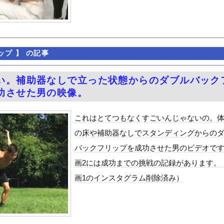
さん、残酷な現実に気付いてしまった結果…
ビスかと思ったら野生の炊飯器で草 ほか
々アナ
ど残業が増える現実
ップ
】 の記事
のが普通に走ってるｗｗｗｗｗｗｗｗｗｗｗｗｗｗｗｗ
番抜ける←これまじ？？？
い。補助器なしで立った状態からのダブルバック
外事務所を全廃へ「公務員が海外で遊ぶためにあるだけ」
功させた男の映像。
（全治4ヶ月半・車は廃車）でぶつけられた相手と付き合ってしまうｗ...
らめっちゃ味薄かったんや
これはとてつもなくすごいんじゃないの。
8歳になりたてピチピチ可愛すぎボディがたまらんち
の床や補助器なしでスタンディングからの
レーを誤って噴射してしまい浴びてしまった』トムラウシ山で登山中の...
バックフリップを成功させた男のビデオで
好きな100人の彼女』17話感想 須藤育登場！ストイックな野球...
画2には成功までの挑戦の記録があります。
の？
画1のインスタグラム削除済み）
で拡散してるおっぱいポロリ動画、何故か叩かれる・・・
」ランキング、ついに発表される
がアジア人にケンカを売った結果ｗｗｗ」 ほか