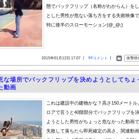
いうＡＶ女優ｗｗｗｗｗｗｗｗｗｗw
態でバックフリップ（名称がわからん）を
ックのり入れたけど出てこないの！！
とした男性が危ない落ち方をする失敗映像
特に後半のスローモーション(@_@;)
良外人が警察官を突き飛ばす。逮捕しろやｗｗｗ
84
2015年01月12日 17:07 ┃
コメント
┃
衝撃映
or 相互RSS
g
が管理しています。 RSS設定 更新順130件まで。それ以降の古いも
死な場所でバックフリップを決めようとしてちょ
た動画
これは建設中の建物かな？高さ150メートル
ロアで言うと40階部分でバックフリップを
ようとした男性がちょっと危なかった動画
失敗して落ちたら即死確定の高さ。関連動