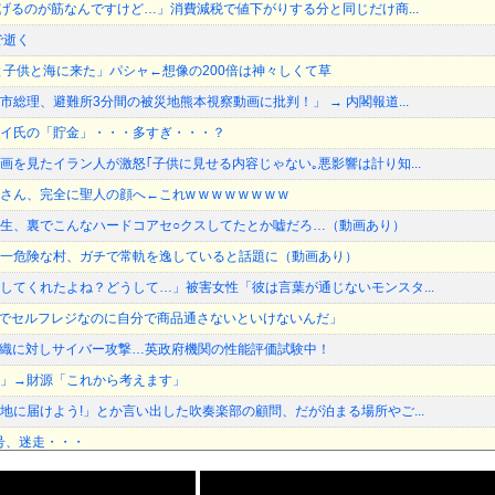
下げるのが筋なんですけど…」消費減税で値下がりする分と同じだけ商...
で逝く
と子供と海に来た」パシャ←想像の200倍は神々しくて草
総理、避難所3分間の被災地熊本視察動画に批判！」 → 内閣報道...
イ氏の「貯金」・・・多すぎ・・・？
画を見たイラン人が激怒｢子供に見せる内容じゃない｡悪影響は計り知...
、完全に聖人の顔へ←これw w w w w w w w
生、裏でこんなハードコアセ○クスしてたとか嘘だろ…（動画あり）
一危険な村、ガチで常軌を逸していると話題に（動画あり）
してくれたよね？どうして…」被害女性「彼は言葉が通じないモンスタ...
んでセルフレジなのに自分で商品通さないといけないんだ」
組織に対しサイバー攻撃…英政府機関の性能評価試験中！
」→財源「これから考えます」
地に届けよう!」とか言い出した吹奏楽部の顧問、だが泊まる場所やご...
3号、迷走・・・
「GANTZ」が全巻100円ｗｗｗｗｗｗｗｗｗｗ他