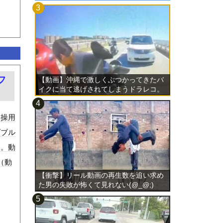
フ
【動画】沖縄で激しくぶつかってきたバ
イクに当て逃げされてしまうドラレコ。
体操用
ダブル
す。動
（動
【衝撃】リール動画の再生数を追い求め
た男の失敗が怖くて見れない(@_@;)