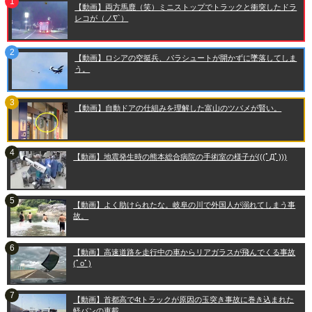
【動画】両方馬鹿（笑）ミニストップでトラックと衝突したドラ
レコが（ノ∇`）
【動画】ロシアの空挺兵、パラシュートが開かずに墜落してしま
う。
【動画】自動ドアの仕組みを理解した富山のツバメが賢い。
【動画】地震発生時の熊本総合病院の手術室の様子が(((ﾟДﾟ)))
【動画】よく助けられたな。岐阜の川で外国人が溺れてしまう事
故。
【動画】高速道路を走行中の車からリアガラスが飛んでくる事故
(ﾟoﾟ)
【動画】首都高で4tトラックが原因の玉突き事故に巻き込まれた
軽バンの車載。