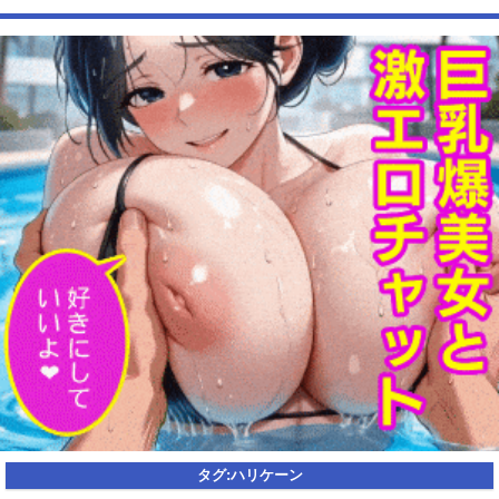
wwwwwwwwww
【動画】USJの禁止エリアに子どもたちが続々乱入 → スタッフが注意し
ても止まらない事態に
Powered by livedoor 相互RSS
タグ:
ハリケーン