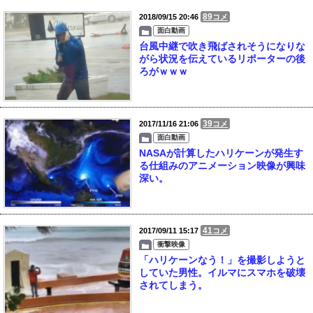
89
2018/09/15 20:46
コメ
面白動画
台風中継で吹き飛ばされそうになりな
がら状況を伝えているリポーターの後
ろがｗｗｗ
39
2017/11/16 21:06
コメ
面白動画
NASAが計算したハリケーンが発生す
る仕組みのアニメーション映像が興味
深い。
41
2017/09/11 15:17
コメ
衝撃映像
「ハリケーンなう！」を撮影しようと
していた男性。イルマにスマホを破壊
されてしまう。