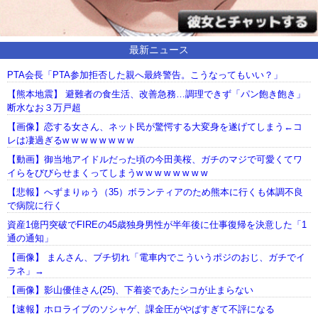
最新ニュース
PTA会長「PTA参加拒否した親へ最終警告。こうなってもいい？」
【熊本地震】 避難者の食生活、改善急務…調理できず「パン飽き飽き」
断水なお３万戸超
【画像】恋する女さん、ネット民が驚愕する大変身を遂げてしまう←コ
レは凄過ぎるw w w w w w w w
【動画】御当地アイドルだった頃の今田美桜、ガチのマジで可愛くてワ
イらをびびらせまくってしまうw w w w w w w w
【悲報】へずまりゅう（35）ボランティアのため熊本に行くも体調不良
で病院に行く
資産1億円突破でFIREの45歳独身男性が半年後に仕事復帰を決意した「1
通の通知」
【画像】 まんさん、ブチ切れ「電車内でこういうポジのおじ、ガチでイ
ラネ」→
【画像】影山優佳さん(25)、下着姿であたシコが止まらない
【速報】ホロライブのソシャゲ、課金圧がやばすぎて不評になる