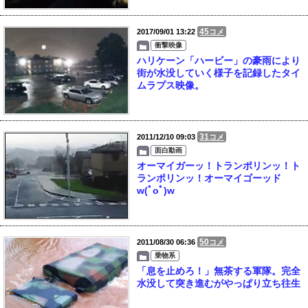
45
2017/09/01 13:22
コメ
衝撃映像
ハリケーン「ハービー」の豪雨により
街が水没していく様子を記録したタイ
ムラプス映像。
31
2011/12/10 09:03
コメ
面白動画
オーマイガーッ！トランポリンッ！ト
ランポリンッ！オーマイゴーッド
w(ﾟoﾟ)w
50
2011/08/30 06:36
コメ
乗物系
「息を止めろ！」無茶する軍隊。完全
水没して突き進むがやっぱり立ち往生