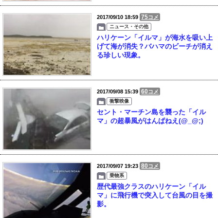
75
2017/09/10 18:59
コメ
ニュース・その他
ハリケーン「イルマ」が海水を吸い上
げて海が消失？バハマのビーチが消え
る珍しい現象。
60
2017/09/08 15:39
コメ
衝撃映像
セント・マーチン島を襲った「イル
マ」の超暴風がはんぱねえ(@_@;)
80
2017/09/07 19:23
コメ
乗物系
歴代最強クラスのハリケーン「イル
マ」に飛行機で突入して台風の目を撮
影。