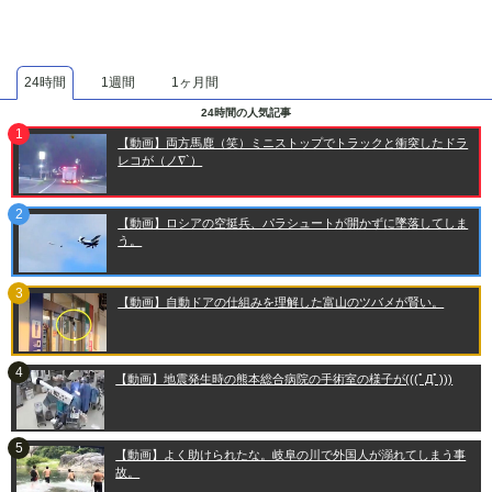
24時間
1週間
1ヶ月間
24時間の人気記事
【動画】両方馬鹿（笑）ミニストップでトラックと衝突したドラ
レコが（ノ∇`）
【動画】ロシアの空挺兵、パラシュートが開かずに墜落してしま
う。
【動画】自動ドアの仕組みを理解した富山のツバメが賢い。
【動画】地震発生時の熊本総合病院の手術室の様子が(((ﾟДﾟ)))
【動画】よく助けられたな。岐阜の川で外国人が溺れてしまう事
故。