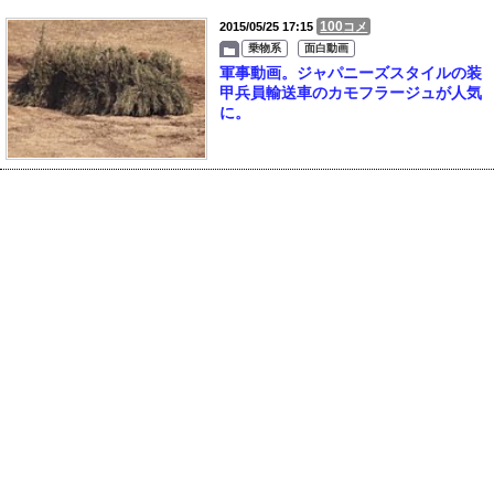
100
2015/05/25 17:15
コメ
乗物系
面白動画
軍事動画。ジャパニーズスタイルの装
甲兵員輸送車のカモフラージュが人気
に。