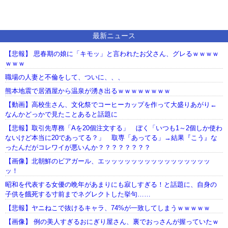
最新ニュース
【悲報】 思春期の娘に「キモッ」と言われたお父さん、グレるｗｗｗｗ
ｗｗｗ
職場の人妻と不倫をして、ついに、、、
熊本地震で居酒屋から温泉が湧き出るｗｗｗｗｗｗｗｗ
【動画】高校生さん、文化祭でコーヒーカップを作って大盛りあがり←
なんかどっかで見たことあると話題に
【悲報】取引先専務「Aを20個注文する」 ぼく「いつも1～2個しか使わ
ないけど本当に20であってる？」 取専「あってる」→結果『こう』な
ったんだがコレワイが悪いんか？？？？？？？？
【画像】北朝鮮のビアガール、エッッッッッッッッッッッッッッッッ
ッ！
昭和を代表する女優の晩年があまりにも寂しすぎる！と話題に、自身の
子供を餓死する寸前までネグレクトした挙句……
【悲報】ヤニねこで抜けるキャラ、74%が一致してしまうｗｗｗｗｗ
【画像】 例の美人すぎるおにぎり屋さん、裏でおっさんが握っていたｗ