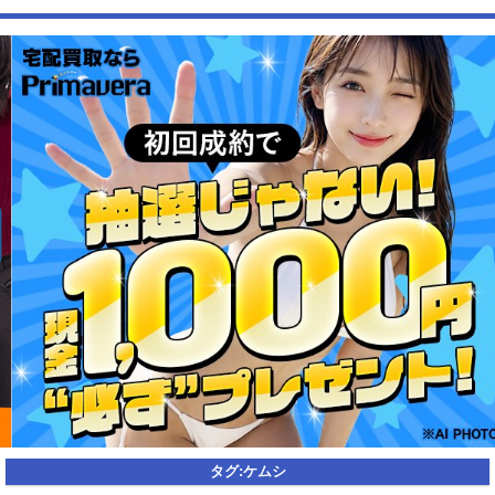
ｗｗｗｗｗｗｗｗｗｗｗｗｗｗｗｗ
【動画】USJの禁止エリアに子どもたちが続々乱入 → スタッフが注意し
ても止まらない事態に
Powered by livedoor 相互RSS
タグ:
ケムシ