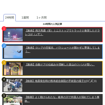
24時間
1週間
1ヶ月間
24時間の人気記事
【動画】両方馬鹿（笑）ミニストップでトラックと衝突したドラ
レコが（ノ∇`）
【動画】ロシアの空挺兵、パラシュートが開かずに墜落してしま
う。
【動画】自動ドアの仕組みを理解した富山のツバメが賢い。
【動画】地震発生時の熊本総合病院の手術室の様子が(((ﾟДﾟ)))
【動画】よく助けられたな。岐阜の川で外国人が溺れてしまう事
故。